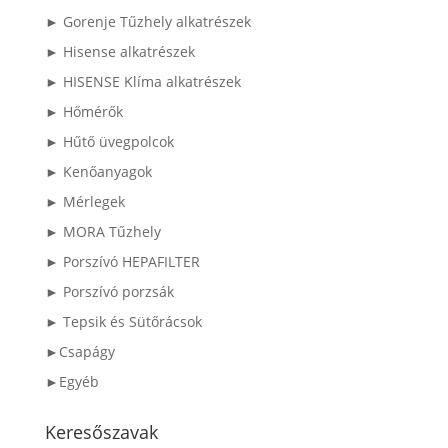
► Gorenje Tűzhely alkatrészek
► Hisense alkatrészek
► HISENSE Klíma alkatrészek
► Hőmérők
► Hűtő üvegpolcok
► Kenőanyagok
► Mérlegek
► MORA Tűzhely
► Porszívó HEPAFILTER
► Porszívó porzsák
► Tepsik és Sütőrácsok
►Csapágy
►Egyéb
Keresőszavak