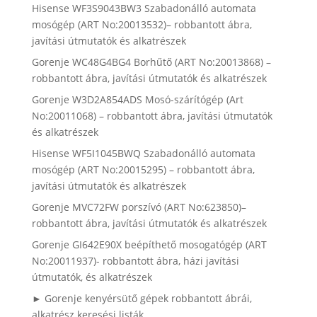
Hisense WF3S9043BW3 Szabadonálló automata
mosógép (ART No:20013532)– robbantott ábra,
javítási útmutatók és alkatrészek
Gorenje WC48G4BG4 Borhűtő (ART No:20013868) –
robbantott ábra, javítási útmutatók és alkatrészek
Gorenje W3D2A854ADS Mosó-szárítógép (Art
No:20011068) – robbantott ábra, javítási útmutatók
és alkatrészek
Hisense WF5I1045BWQ Szabadonálló automata
mosógép (ART No:20015295) – robbantott ábra,
javítási útmutatók és alkatrészek
Gorenje MVC72FW porszívó (ART No:623850)–
robbantott ábra, javítási útmutatók és alkatrészek
Gorenje GI642E90X beépíthető mosogatógép (ART
No:20011937)- robbantott ábra, házi javítási
útmutatók, és alkatrészek
► Gorenje kenyérsütő gépek robbantott ábrái,
alkatrész keresési listák