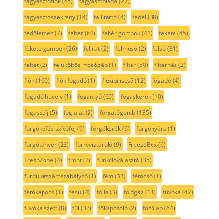
fagyasztófiók
(45)
fagyasztóláda
(27)
fagyasztószekrény
(14)
fali tartó
(4)
fedél
(38)
fedőlemez
(7)
fehér
(64)
fehér gombok
(41)
fekete
(45)
fekete gombok
(26)
felirat
(2)
felmosó
(2)
felső
(31)
feltét
(2)
felültöltős mosógép
(1)
filter
(50)
filterház
(2)
fiók
(160)
fiók fogadó
(1)
flexibiliscső
(12)
fogadó
(4)
fogadó hüvely
(1)
fogantyú
(60)
fogaskerék
(10)
fogasszíj
(5)
foglalat
(2)
forgatógomb
(135)
forgókefés szívófej
(9)
forgókerék
(6)
forgónyárs
(1)
forgótányér
(23)
forróvíztároló
(9)
FreezeBox
(6)
FreshZone
(4)
front
(2)
funkcióválasztó
(35)
furdulatszámszabályzó
(1)
fém
(33)
fémcső
(1)
fémkapocs
(1)
fésű
(4)
fólia
(3)
földgáz
(11)
fúvóka
(42)
fúvóka szett
(8)
fül
(32)
főkapcsoló
(2)
főzőlap
(64)