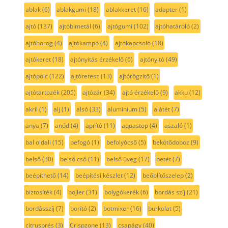
ablak
(6)
ablakgumi
(18)
ablakkeret
(16)
adapter
(1)
ajtó
(137)
ajtóbimetál
(6)
ajtógumi
(102)
ajtóhatároló
(2)
ajtóhorog
(4)
ajtókampó
(4)
ajtókapcsoló
(18)
ajtókeret
(18)
ajtónyitás érzékelő
(6)
ajtónyitó
(49)
ajtópolc
(122)
ajtóretesz
(13)
ajtórögzítő
(1)
ajtótartozék
(205)
ajtózár
(34)
ajtó érzékelő
(9)
akku
(12)
akril
(1)
alj
(1)
alsó
(33)
aluminium
(5)
alátét
(7)
anya
(7)
anód
(4)
aprító
(11)
aquastop
(4)
aszaló
(1)
bal oldali
(15)
befogó
(1)
befolyócső
(5)
bekötődoboz
(9)
belső
(30)
belső cső
(11)
belső üveg
(17)
betét
(7)
beépíthető
(14)
beépítési készlet
(12)
beőblítőszelep
(2)
biztosíték
(4)
bojler
(31)
bolygókerék
(6)
bordás szíj
(21)
bordásszíj
(7)
borító
(2)
botmixer
(16)
burkolat
(5)
citrusprés
(3)
Crispzone
(13)
csapágy
(40)