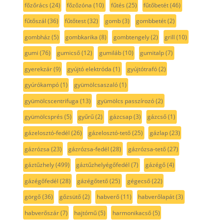
főzőrács
(24)
főzőzóna
(10)
fűtés
(25)
fűtőbetét
(46)
fűtőszál
(36)
fűtőtest
(32)
gomb
(3)
gombbetét
(2)
gombház
(5)
gombkarika
(8)
gombtengely
(2)
grill
(10)
gumi
(76)
gumicső
(12)
gumiláb
(10)
gumitalp
(7)
gyerekzár
(9)
gyújtó elektróda
(1)
gyújtótrafó
(2)
gyúrókampó
(1)
gyümölcsaszaló
(1)
gyümölcscentrifuga
(13)
gyümölcs passzírozó
(2)
gyümölcsprés
(5)
gyűrű
(2)
gázcsap
(3)
gázcső
(1)
gázelosztó-fedél
(26)
gázelosztó-tető
(25)
gázlap
(23)
gázrózsa
(23)
gázrózsa-fedél
(28)
gázrózsa-tető
(27)
gáztűzhely
(499)
gáztűzhelyégőfedél
(7)
gázégő
(4)
gázégőfedél
(28)
gázégőtető
(25)
gégecső
(22)
görgő
(36)
gőzsütő
(2)
habverő
(11)
habverőlapát
(3)
habverőszár
(7)
hajtómű
(5)
harmonikacső
(5)