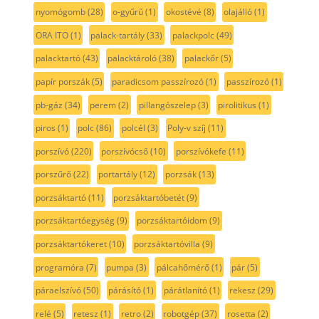
nyomógomb
(28)
o-gyűrű
(1)
okostévé
(8)
olajálló
(1)
ORA ITO
(1)
palack-tartály
(33)
palackpolc
(49)
palacktartó
(43)
palacktároló
(38)
palackőr
(5)
papír porszák
(5)
paradicsom passzírozó
(1)
passzírozó
(1)
pb-gáz
(34)
perem
(2)
pillangószelep
(3)
pirolitikus
(1)
piros
(1)
polc
(86)
polcél
(3)
Poly-v szíj
(11)
porszívó
(220)
porszívócső
(10)
porszívókefe
(11)
porszűrő
(22)
portartály
(12)
porzsák
(13)
porzsáktartó
(11)
porzsáktartóbetét
(9)
porzsáktartóegység
(9)
porzsáktartóidom
(9)
porzsáktartókeret
(10)
porzsáktartóvilla
(9)
programóra
(7)
pumpa
(3)
pálcahőmérő
(1)
pár
(5)
páraelszívó
(50)
párásító
(1)
párátlanító
(1)
rekesz
(29)
relé
(5)
retesz
(1)
retro
(2)
robotgép
(37)
rosetta
(2)