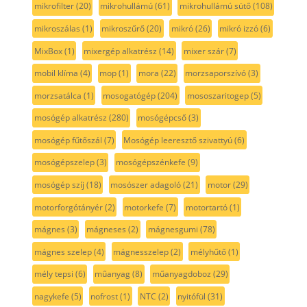
mikrofilter
(20)
mikrohullámú
(61)
mikrohullámú sütő
(108)
mikroszálas
(1)
mikroszűrő
(20)
mikró
(26)
mikró izzó
(6)
MixBox
(1)
mixergép alkatrész
(14)
mixer szár
(7)
mobil klíma
(4)
mop
(1)
mora
(22)
morzsaporszívó
(3)
morzsatálca
(1)
mosogatógép
(204)
mososzaritogep
(5)
mosógép alkatrész
(280)
mosógépcső
(3)
mosógép fűtőszál
(7)
Mosógép leeresztő szivattyú
(6)
mosógépszelep
(3)
mosógépszénkefe
(9)
mosógép szíj
(18)
mosószer adagoló
(21)
motor
(29)
motorforgótányér
(2)
motorkefe
(7)
motortartó
(1)
mágnes
(3)
mágneses
(2)
mágnesgumi
(78)
mágnes szelep
(4)
mágnesszelep
(2)
mélyhűtő
(1)
mély tepsi
(6)
műanyag
(8)
műanyagdoboz
(29)
nagykefe
(5)
nofrost
(1)
NTC
(2)
nyitófül
(31)