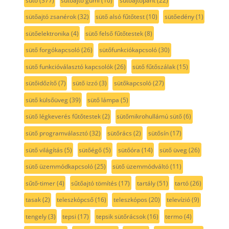
sütő
(377)
sütőajtó gumi
(10)
sütőajtópánt
(22)
sütőajtó zsanérok
(32)
sütő alsó fűtőtest
(10)
sütőedény
(1)
sütőelektronika
(4)
sütő felső fűtőtestek
(8)
sütő forgókapcsoló
(26)
sütőfunkciókapcsoló
(30)
sütő funkcióválasztó kapcsolók
(26)
sütő fűtőszálak
(15)
sütőidőzítő
(7)
sütő izzó
(3)
sütőkapcsoló
(27)
sütő külsőüveg
(39)
sütő lámpa
(5)
sütő légkeverés fűtőtestek
(2)
sütőmikrohullámú sütő
(6)
sütő programválasztó
(32)
sütőrács
(2)
sütősín
(17)
sütő világítás
(5)
sütőégő
(5)
sütőóra
(14)
sütő üveg
(26)
sütő üzemmódkapcsoló
(25)
sütő üzemmódváltó
(11)
sűtő-timer
(4)
sűtőajtó tömítés
(17)
tartály
(51)
tartó
(26)
tasak
(2)
teleszkópcső
(16)
teleszkópos
(20)
televízió
(9)
tengely
(3)
tepsi
(17)
tepsik sütőrácsok
(16)
termo
(4)