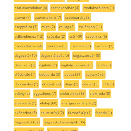
csatlakozódoboz
(4)
csatlakozóház
(4)
csatlakozóidom
(1)
csavar
(7)
csavartakaró
(7)
csepptartály
(3)
csepptálca
(3)
csiga
(2)
csillag
(2)
csillámlap
(11)
csillámlemez
(12)
csúszka
(2)
cső
(49)
csőbilincs
(6)
csőcsatlakozó
(4)
csőcsonk
(3)
csőtoldat
(1)
Cyclonic
(7)
dagasztó
(10)
dagasztólapát
(5)
dagasztószár
(8)
dekorcsík
(3)
digitális
(1)
digitális hőmérő
(3)
dióda
(3)
diódaráló
(1)
dobborda
(3)
doboz
(31)
dobtartó
(2)
dobtömítés
(1)
drótpolc
(9)
dugó
(1)
díszléc
(5)
E14
(1)
edény
(5)
egyszintes
(7)
elektronika
(13)
elektróda
(8)
elválasztó
(1)
előlap
(60)
energia szabályzó
(2)
evőeszköz
(5)
ezüst színű
(2)
facsarókúp
(1)
fagadó
(1)
fagyasztó
(182)
fagyasztó belső ajtók
(35)