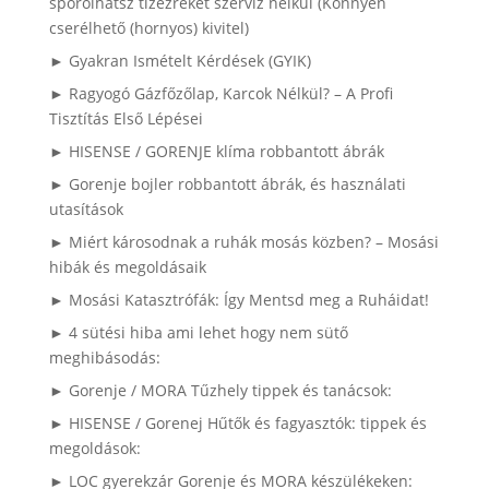
spórolhatsz tízezreket szerviz nélkül (Könnyen
cserélhető (hornyos) kivitel)
► Gyakran Ismételt Kérdések (GYIK)
► Ragyogó Gázfőzőlap, Karcok Nélkül? – A Profi
Tisztítás Első Lépései
► HISENSE / GORENJE klíma robbantott ábrák
► Gorenje bojler robbantott ábrák, és használati
utasítások
► Miért károsodnak a ruhák mosás közben? – Mosási
hibák és megoldásaik
► Mosási Katasztrófák: Így Mentsd meg a Ruháidat!
► 4 sütési hiba ami lehet hogy nem sütő
meghibásodás:
► Gorenje / MORA Tűzhely tippek és tanácsok:
► HISENSE / Gorenej Hűtők és fagyasztók: tippek és
megoldások:
► LOC gyerekzár Gorenje és MORA készülékeken: