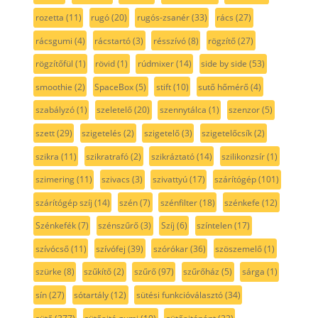
rozetta
(11)
rugó
(20)
rugós-zsanér
(33)
rács
(27)
rácsgumi
(4)
rácstartó
(3)
résszívó
(8)
rögzítő
(27)
rögzítőfül
(1)
rövid
(1)
rúdmixer
(14)
side by side
(53)
smoothie
(2)
SpaceBox
(5)
stift
(10)
sutő hőmérő
(4)
szabályzó
(1)
szeletelő
(20)
szennytálca
(1)
szenzor
(5)
szett
(29)
szigetelés
(2)
szigetelő
(3)
szigetelőcsík
(2)
szikra
(11)
szikratrafó
(2)
szikráztató
(14)
szilikonzsír
(1)
szimering
(11)
szivacs
(3)
szivattyú
(17)
szárítógép
(101)
szárítógép szíj
(14)
szén
(7)
szénfilter
(18)
szénkefe
(12)
Szénkefék
(7)
szénszűrő
(3)
Szíj
(6)
színtelen
(17)
szívócső
(11)
szívófej
(39)
szórókar
(36)
szöszemelő
(1)
szürke
(8)
szűkítő
(2)
szűrő
(97)
szűrőház
(5)
sárga
(1)
sín
(27)
sótartály
(12)
sütési funkcióválasztó
(34)