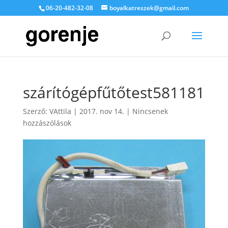
06-20-482-32-08
boyalkatreszek@gmail.com
szárítógépfűtőtest581181
Szerző:
VAttila
|
2017. nov 14.
|
Nincsenek
hozzászólások