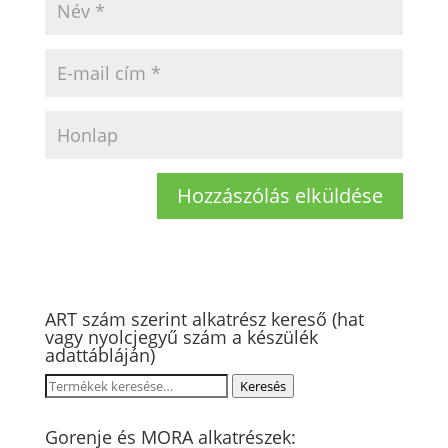
ART szám szerint alkatrész kereső (hat
vagy nyolcjegyű szám a készülék
adattábláján)
Keresés
Keresés
a
következőre:
Gorenje és MORA alkatrészek: