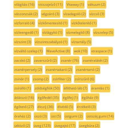
világítás
(16)
visszajelző
(11)
Vitaway
(1)
vákuum
(2)
vászonzsák
(2)
végzáró
(3)
vízadagoló
(2)
vízcső
(3)
vízforraló
(4)
vízkőmentesítő
(1)
vízkőtelenítő
(1)
vízleengedő
(1)
vízlágyító
(1)
vízmelegítő
(8)
vízszelep
(5)
vízszint
(3)
vízszintszabályzó
(1)
víztartály
(5)
vízváltó szelep
(1)
WaveActive
(8)
wok
(10)
xtraspace
(1)
zacskó
(2)
zavarszűrő
(2)
zsanér
(76)
zsanéralátét
(2)
zsanérpersely
(2)
zsanértakaró
(2)
zsanértartó
(2)
zsinór
(1)
zsomp
(2)
zsírfilter
(2)
zsírszűrő
(6)
zsírálló
(1)
zöldségfiók
(50)
állítható láb
(7)
áramlás
(1)
átlátszó
(16)
égőfedél
(35)
égőfej
(1)
égőház
(9)
égőtető
(27)
ékszíj
(36)
élvédő
(5)
érzékelő
(3)
óraház
(2)
úszó
(3)
üst
(5)
üstgumi
(2)
üstszáj gumi
(14)
ütköző
(2)
üveg
(123)
üvegajtó
(17)
üvegbúra
(2)