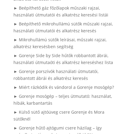
► Beépíthető gáz főzőlapok műszaki rajzai,
használati útmutatói és alkatrész keresési listái
► Beépíthető mikrohullámú sütők műszaki rajzai,
használati útmutatói és alkatrész keresés
► Mikrohullámú sütők leírásai, műszaki rajzai,
alkatrész keresésben segítség
► Gorenje Side by Side hűtők robbantott ábrái,
használati útmutaóti és alkatrész kereséshez lista
► Gorenje porszívók használati útmutatói,
robbantott ábrái és alkatrész keresés
► Miért rázkódik és vándorol a Gorenje mosógép?
► Gorenje mosógép – teljes útmutató: használat,
hibák, karbantartás
► Külső sütő ajtóüveg csere Gorenje és Mora
sütőknél
► Gorenje hűtő ajtógumi csere házilag – így