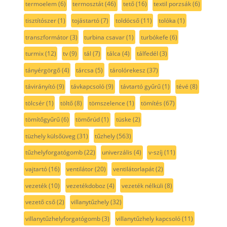
termoelem
(6)
termosztát
(46)
tető
(16)
textil porzsák
(6)
tisztítószer
(1)
tojástartó
(7)
toldócső
(11)
tolóka
(1)
transzformátor
(3)
turbina csavar
(1)
turbókefe
(6)
turmix
(12)
tv
(9)
tál
(7)
tálca
(4)
tálfedél
(3)
tányérgörgő
(4)
tárcsa
(5)
tárolórekesz
(37)
távirányító
(9)
távkapcsoló
(9)
távtartó gyűrű
(1)
tévé
(8)
tölcsér
(1)
töltő
(8)
tömszelence
(1)
tömítés
(67)
tömítőgyűrű
(6)
tömőrúd
(1)
tüske
(2)
tüzhely külsőüveg
(31)
tűzhely
(563)
tűzhelyforgatógomb
(22)
univerzális
(4)
v-szíj
(11)
vajtartó
(16)
ventilátor
(20)
ventilátorlapát
(2)
vezeték
(10)
vezetékdoboz
(4)
vezeték nélküli
(8)
vezető cső
(2)
villanytűzhely
(32)
villanytűzhelyforgatógomb
(3)
villanytűzhely kapcsoló
(11)