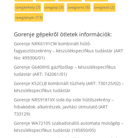
üvegkehely
(3)
üveglap
(3)
üvegtartó
(6)
üvegtető
(2)
üvegtányér
(13)
Gorenje gépekről ötletek információk:
Gorenje NRK6191CW kombinált hűtő-
fagyasztószekrény – készülékspecifikus tudástár (ART
No: 499306/01)
Gorenje G640XHS gázfőzőlap – készülékspecifikus
tudástár (ART: 742061/01)
Gorenje K52CLB kombinált tűzhely (ART: 730125/02) –
készülékspecifikus tudástár
Gorenje NRS9181VX side-by-side hűtőszekrény –
hibakódok, alkatrészek, javítási útmutató (ART
733129)
Gorenje WA72105 szabadonálló automata mosógép –
készülékspecifikus tudástár (185850/05)