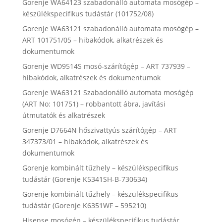
Gorenje WA64123 szabadonálló automata mosógép –
készülékspecifikus tudástár (101752/08)
Gorenje WA63121 szabadonálló automata mosógép –
ART 101751/05 – hibakódok, alkatrészek és
dokumentumok
Gorenje WD9514S mosó-szárítógép – ART 737939 –
hibakódok, alkatrészek és dokumentumok
Gorenje WA63121 Szabadonálló automata mosógép
(ART No: 101751) – robbantott ábra, javítási
útmutatók és alkatrészek
Gorenje D7664N hőszivattyús szárítógép – ART
347373/01 – hibakódok, alkatrészek és
dokumentumok
Gorenje kombinált tűzhely – készülékspecifikus
tudástár (Gorenje K5341SH-B-730634)
Gorenje kombinált tűzhely – készülékspecifikus
tudástár (Gorenje K6351WF – 595210)
Hisense mosógép – készülékspecifikus tudástár