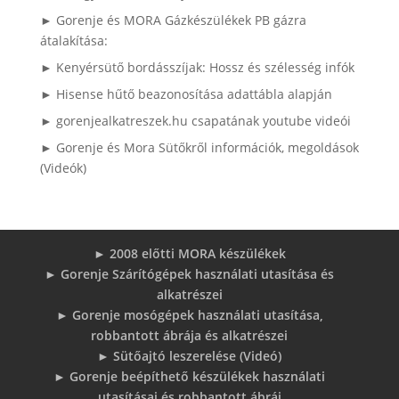
► Gorenje és MORA Gázkészülékek PB gázra
átalakítása:
► Kenyérsütő bordásszíjak: Hossz és szélesség infók
► Hisense hűtő beazonosítása adattábla alapján
► gorenjealkatreszek.hu csapatának youtube videói
► Gorenje és Mora Sütőkről információk, megoldások
(Videók)
► 2008 előtti MORA készülékek
► Gorenje Szárítógépek használati utasítása és
alkatrészei
► Gorenje mosógépek használati utasítása,
robbantott ábrája és alkatrészei
► Sütőajtó leszerelése (Videó)
► Gorenje beépíthető készülékek használati
utasításai és robbantott ábrái