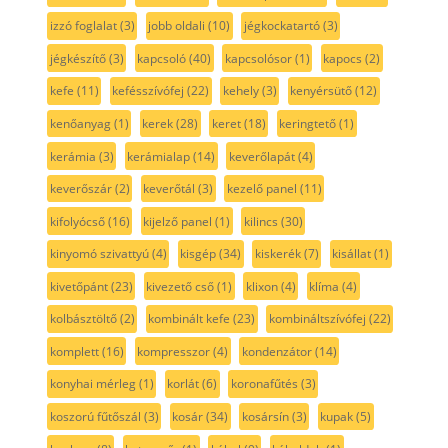
izzó foglalat
(3)
jobb oldali
(10)
jégkockatartó
(3)
jégkészítő
(3)
kapcsoló
(40)
kapcsolósor
(1)
kapocs
(2)
kefe
(11)
kefésszívófej
(22)
kehely
(3)
kenyérsütő
(12)
kenőanyag
(1)
kerek
(28)
keret
(18)
keringtető
(1)
kerámia
(3)
kerámialap
(14)
keverőlapát
(4)
keverőszár
(2)
keverőtál
(3)
kezelő panel
(11)
kifolyócső
(16)
kijelző panel
(1)
kilincs
(30)
kinyomó szivattyú
(4)
kisgép
(34)
kiskerék
(7)
kisállat
(1)
kivetőpánt
(23)
kivezető cső
(1)
klixon
(4)
klíma
(4)
kolbásztöltő
(2)
kombinált kefe
(23)
kombináltszívófej
(22)
komplett
(16)
kompresszor
(4)
kondenzátor
(14)
konyhai mérleg
(1)
korlát
(6)
koronafűtés
(3)
koszorú fűtőszál
(3)
kosár
(34)
kosársín
(3)
kupak
(5)