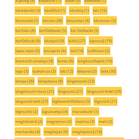
kuplung
(8)
kutyaszőr
(1)
kábel
(9)
kábeldob
(1)
kávédaráló
(3)
kávéfőző
(1)
kémény
(1)
kés
(16)
késtisztító
(1)
készlet
(38)
kétszintes
(4)
kézimixer
(5)
körfütés
(8)
körfűtőbetét
(5)
kör fűtőbetét
(5)
körfűtőszál
(6)
középső
(9)
külső
(27)
laposszíj
(19)
lapos tepsi
(5)
lassúprés
(6)
led
(14)
LedVision
(2)
leeresztő szivattyú
(4)
lemez
(6)
lengéscsillapító
(10)
logo
(3)
lyuktárcsa
(2)
láb
(12)
lábtartó
(2)
láda
(30)
lámpa
(28)
lámpabúra
(8)
lángelosztó
(23)
lángelosztó-rózsa
(21)
lángosztó
(21)
lángosztó-fedél
(29)
lángosztó-tető
(27)
légkeverésfűtőtest
(3)
légszűrő
(21)
légtisztító
(2)
lúgszivattyú
(4)
macsakszőr
(1)
maghőmérő
(2)
magnetron
(2)
matrica
(3)
matt
(2)
mechanika
(4)
meghajtás
(6)
meghajtószíj
(18)