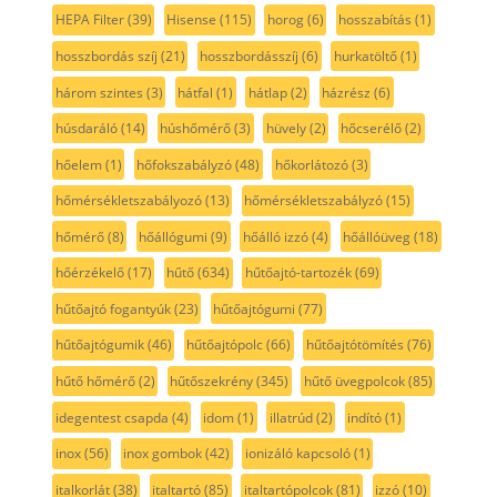
HEPA Filter
(39)
Hisense
(115)
horog
(6)
hosszabítás
(1)
hosszbordás szíj
(21)
hosszbordásszíj
(6)
hurkatöltő
(1)
három szintes
(3)
hátfal
(1)
hátlap
(2)
házrész
(6)
húsdaráló
(14)
húshőmérő
(3)
hüvely
(2)
hőcserélő
(2)
hőelem
(1)
hőfokszabályzó
(48)
hőkorlátozó
(3)
hőmérsékletszabályozó
(13)
hőmérsékletszabályzó
(15)
hőmérő
(8)
hőállógumi
(9)
hőálló izzó
(4)
hőállóüveg
(18)
hőérzékelő
(17)
hűtő
(634)
hűtőajtó-tartozék
(69)
hűtőajtó fogantyúk
(23)
hűtőajtógumi
(77)
hűtőajtógumik
(46)
hűtőajtópolc
(66)
hűtőajtótömítés
(76)
hűtő hőmérő
(2)
hűtőszekrény
(345)
hűtő üvegpolcok
(85)
idegentest csapda
(4)
idom
(1)
illatrúd
(2)
indító
(1)
inox
(56)
inox gombok
(42)
ionizáló kapcsoló
(1)
italkorlát
(38)
italtartó
(85)
italtartópolcok
(81)
izzó
(10)