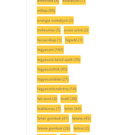
elektróda
(8)
elválasztó
(1)
előlap
(60)
energia szabályzó
(2)
evőeszköz
(5)
ezüst színű
(2)
facsarókúp
(1)
fagadó
(1)
fagyasztó
(182)
fagyasztó belső ajtók
(35)
fagyasztófiók
(45)
fagyasztóláda
(27)
fagyasztószekrény
(14)
fali tartó
(4)
fedél
(38)
fedőlemez
(7)
fehér
(64)
fehér gombok
(41)
fekete
(45)
fekete gombok
(26)
felirat
(2)