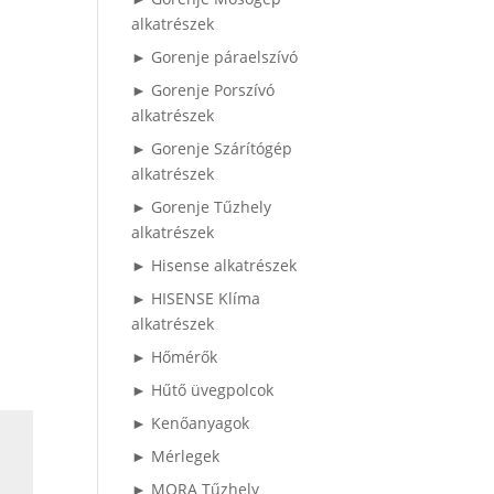
alkatrészek
► Gorenje páraelszívó
► Gorenje Porszívó
alkatrészek
► Gorenje Szárítógép
alkatrészek
► Gorenje Tűzhely
alkatrészek
► Hisense alkatrészek
► HISENSE Klíma
alkatrészek
► Hőmérők
► Hűtő üvegpolcok
► Kenőanyagok
► Mérlegek
► MORA Tűzhely