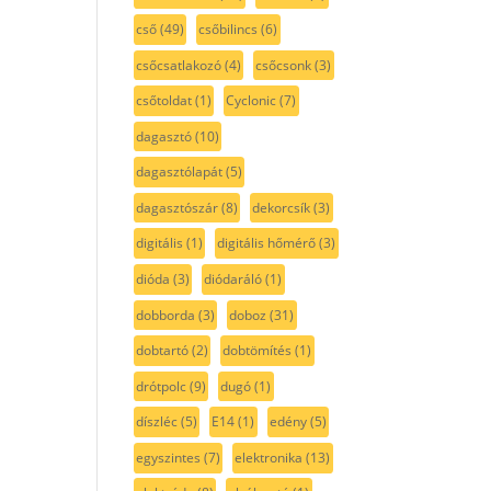
cső
(49)
csőbilincs
(6)
csőcsatlakozó
(4)
csőcsonk
(3)
csőtoldat
(1)
Cyclonic
(7)
dagasztó
(10)
dagasztólapát
(5)
dagasztószár
(8)
dekorcsík
(3)
digitális
(1)
digitális hőmérő
(3)
dióda
(3)
diódaráló
(1)
dobborda
(3)
doboz
(31)
dobtartó
(2)
dobtömítés
(1)
drótpolc
(9)
dugó
(1)
díszléc
(5)
E14
(1)
edény
(5)
egyszintes
(7)
elektronika
(13)