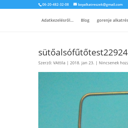
06-20-482-32-08
boyalkatreszek@gmail.com
Adatkezelésről…
Blog
gorenje alkatr
sütőalsófűtőtest2292
Szerző:
VAttila
|
2018. jan 23.
|
Nincsenek hoz