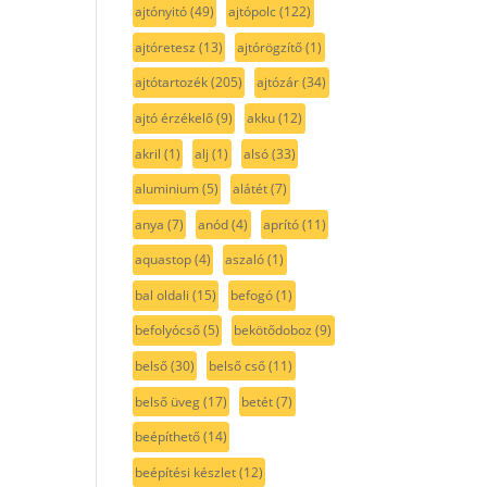
ajtónyitó
(49)
ajtópolc
(122)
ajtóretesz
(13)
ajtórögzítő
(1)
ajtótartozék
(205)
ajtózár
(34)
ajtó érzékelő
(9)
akku
(12)
akril
(1)
alj
(1)
alsó
(33)
aluminium
(5)
alátét
(7)
anya
(7)
anód
(4)
aprító
(11)
aquastop
(4)
aszaló
(1)
bal oldali
(15)
befogó
(1)
befolyócső
(5)
bekötődoboz
(9)
belső
(30)
belső cső
(11)
belső üveg
(17)
betét
(7)
beépíthető
(14)
beépítési készlet
(12)