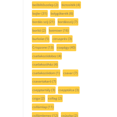
beőblítőszelep
(2)
biztosíték
(4)
bojler
(31)
bolygókerék
(6)
bordás szíj
(21)
bordásszíj
(7)
borító
(2)
botmixer
(16)
burkolat
(5)
citrusprés
(3)
Crispzone
(13)
csapágy
(40)
csatlakozódoboz
(4)
csatlakozóház
(4)
csatlakozóidom
(1)
csavar
(7)
csavartakaró
(7)
csepptartály
(3)
csepptálca
(3)
csiga
(2)
csillag
(2)
csillámlap
(11)
csillámlemez
(12)
csúszka
(2)