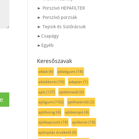
► Porszívó HEPAFILTER
► Porszívó porzsák
► Tepsik és Sütőrácsok
►Csapágy
►Egyéb
Keresőszavak
ablak
(6)
ablakgumi
(18)
ablakkeret
(16)
adapter
(1)
ajtó
(137)
ajtóbimetál
(6)
ajtógumi
(102)
ajtóhatároló
(2)
ajtóhorog
(4)
ajtókampó
(4)
ajtókapcsoló
(18)
ajtókeret
(18)
ajtónyitás érzékelő
(6)