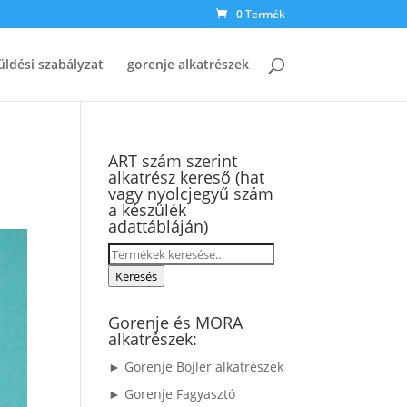
0 Termék
üldési szabályzat
gorenje alkatrészek
ART szám szerint
alkatrész kereső (hat
vagy nyolcjegyű szám
a készülék
adattábláján)
Keresés
a
Keresés
következőre:
Gorenje és MORA
alkatrészek:
► Gorenje Bojler alkatrészek
► Gorenje Fagyasztó