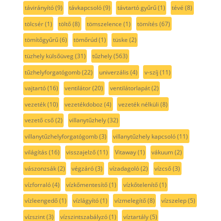
távirányító
(9)
távkapcsoló
(9)
távtartó gyűrű
(1)
tévé
(8)
tölcsér
(1)
töltő
(8)
tömszelence
(1)
tömítés
(67)
tömítőgyűrű
(6)
tömőrúd
(1)
tüske
(2)
tüzhely külsőüveg
(31)
tűzhely
(563)
tűzhelyforgatógomb
(22)
univerzális
(4)
v-szíj
(11)
vajtartó
(16)
ventilátor
(20)
ventilátorlapát
(2)
vezeték
(10)
vezetékdoboz
(4)
vezeték nélküli
(8)
vezető cső
(2)
villanytűzhely
(32)
villanytűzhelyforgatógomb
(3)
villanytűzhely kapcsoló
(11)
világítás
(16)
visszajelző
(11)
Vitaway
(1)
vákuum
(2)
vászonzsák
(2)
végzáró
(3)
vízadagoló
(2)
vízcső
(3)
vízforraló
(4)
vízkőmentesítő
(1)
vízkőtelenítő
(1)
vízleengedő
(1)
vízlágyító
(1)
vízmelegítő
(8)
vízszelep
(5)
vízszint
(3)
vízszintszabályzó
(1)
víztartály
(5)