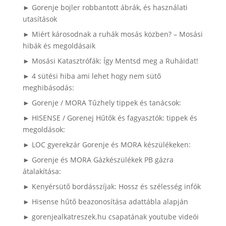
► Gorenje bojler robbantott ábrák, és használati
utasítások
► Miért károsodnak a ruhák mosás közben? – Mosási
hibák és megoldásaik
► Mosási Katasztrófák: Így Mentsd meg a Ruháidat!
► 4 sütési hiba ami lehet hogy nem sütő
meghibásodás:
► Gorenje / MORA Tűzhely tippek és tanácsok:
► HISENSE / Gorenej Hűtők és fagyasztók: tippek és
megoldások:
► LOC gyerekzár Gorenje és MORA készülékeken:
► Gorenje és MORA Gázkészülékek PB gázra
átalakítása:
► Kenyérsütő bordásszíjak: Hossz és szélesség infók
► Hisense hűtő beazonosítása adattábla alapján
► gorenjealkatreszek.hu csapatának youtube videói