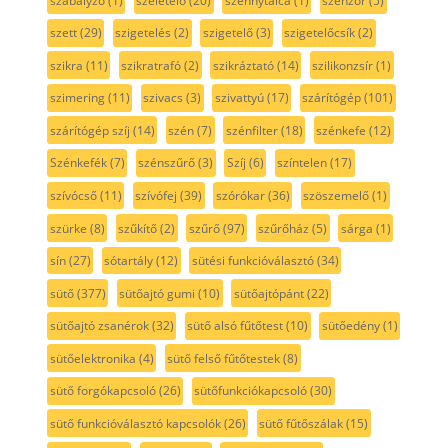
szabályzó
(1)
szeletelő
(20)
szennytálca
(1)
szenzor
(5)
szett
(29)
szigetelés
(2)
szigetelő
(3)
szigetelőcsík
(2)
szikra
(11)
szikratrafó
(2)
szikráztató
(14)
szilikonzsír
(1)
szimering
(11)
szivacs
(3)
szivattyú
(17)
szárítógép
(101)
szárítógép szíj
(14)
szén
(7)
szénfilter
(18)
szénkefe
(12)
Szénkefék
(7)
szénszűrő
(3)
Szíj
(6)
színtelen
(17)
szívócső
(11)
szívófej
(39)
szórókar
(36)
szöszemelő
(1)
szürke
(8)
szűkítő
(2)
szűrő
(97)
szűrőház
(5)
sárga
(1)
sín
(27)
sótartály
(12)
sütési funkcióválasztó
(34)
sütő
(377)
sütőajtó gumi
(10)
sütőajtópánt
(22)
sütőajtó zsanérok
(32)
sütő alsó fűtőtest
(10)
sütőedény
(1)
sütőelektronika
(4)
sütő felső fűtőtestek
(8)
sütő forgókapcsoló
(26)
sütőfunkciókapcsoló
(30)
sütő funkcióválasztó kapcsolók
(26)
sütő fűtőszálak
(15)