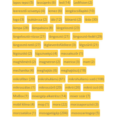
lapos tepsi
(5)
lassúprés
(6)
led
(14)
LedVision
(2)
leeresztő szivattyú
(4)
lemez
(6)
lengéscsillapító
(10)
logo
(3)
lyuktárcsa
(2)
láb
(12)
lábtartó
(2)
láda
(30)
lámpa
(28)
lámpabúra
(8)
lángelosztó
(23)
lángelosztó-rózsa
(21)
lángosztó
(21)
lángosztó-fedél
(29)
lángosztó-tető
(27)
légkeverésfűtőtest
(3)
légszűrő
(21)
légtisztító
(2)
lúgszivattyú
(4)
macsakszőr
(1)
maghőmérő
(2)
magnetron
(2)
matrica
(3)
matt
(2)
mechanika
(4)
meghajtás
(6)
meghajtószíj
(18)
mikrofilter
(20)
mikrohullámú
(61)
mikrohullámú sütő
(108)
mikroszálas
(1)
mikroszűrő
(20)
mikró
(26)
mikró izzó
(6)
MixBox
(1)
mixergép alkatrész
(14)
mixer szár
(7)
mobil klíma
(4)
mop
(1)
mora
(22)
morzsaporszívó
(3)
morzsatálca
(1)
mosogatógép
(204)
mososzaritogep
(5)