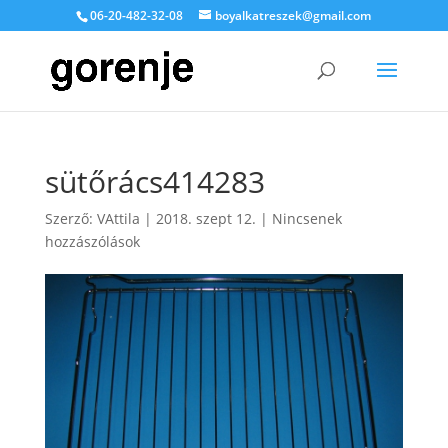
06-20-482-32-08
boyalkatreszek@gmail.com
sütőrács414283
Szerző:
VAttila
|
2018. szept 12.
|
Nincsenek
hozzászólások