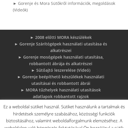
► Gorenje és Mora Sütőkről információk, megoldások
(Videók)
► 2008 előtti MORA készülékek
► Gorenje Szárítógépek használati utasítása és
alkatrészei
► Gorenje mosógépek használati utasítása,
robbantott ábrája és alkatrészei
► Sütőajtó leszerelése (Videó)
► Gorenje beépíthető készülékek használati
utasításai és robbantott ábrái
► MORA tűzhelyek használati utasítások
adatlapok robbantott rajzok
► Gorenje Bojler Vízkő problémák és
Ez a weboldal sütiket használ. Sütiket használunk a tartalmak és
megoldások
hirdetések személyre szabásához, közösségi funkciók
► 6 gyakori sütő hiba, és megoldások
biztosításához, valamint weboldalforgalmunk elemzéséhez. A
♦Gorenje Háztartásigépek adattábláiról:
weboldalon való böngészés folytatásával Ön hozzájárul a sütik