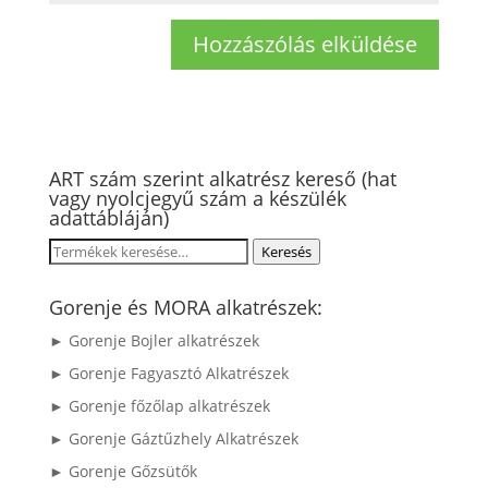
ART szám szerint alkatrész kereső (hat
vagy nyolcjegyű szám a készülék
adattábláján)
Keresés
Keresés
a
következőre:
Gorenje és MORA alkatrészek:
► Gorenje Bojler alkatrészek
► Gorenje Fagyasztó Alkatrészek
► Gorenje főzőlap alkatrészek
► Gorenje Gáztűzhely Alkatrészek
► Gorenje Gőzsütők