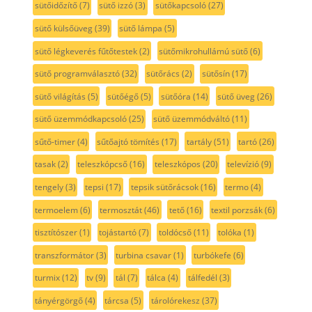
sütőidőzítő
(7)
sütő izzó
(3)
sütőkapcsoló
(27)
sütő külsőüveg
(39)
sütő lámpa
(5)
sütő légkeverés fűtőtestek
(2)
sütőmikrohullámú sütő
(6)
sütő programválasztó
(32)
sütőrács
(2)
sütősín
(17)
sütő világítás
(5)
sütőégő
(5)
sütőóra
(14)
sütő üveg
(26)
sütő üzemmódkapcsoló
(25)
sütő üzemmódváltó
(11)
sűtő-timer
(4)
sűtőajtó tömítés
(17)
tartály
(51)
tartó
(26)
tasak
(2)
teleszkópcső
(16)
teleszkópos
(20)
televízió
(9)
tengely
(3)
tepsi
(17)
tepsik sütőrácsok
(16)
termo
(4)
termoelem
(6)
termosztát
(46)
tető
(16)
textil porzsák
(6)
tisztítószer
(1)
tojástartó
(7)
toldócső
(11)
tolóka
(1)
transzformátor
(3)
turbina csavar
(1)
turbókefe
(6)
turmix
(12)
tv
(9)
tál
(7)
tálca
(4)
tálfedél
(3)
tányérgörgő
(4)
tárcsa
(5)
tárolórekesz
(37)