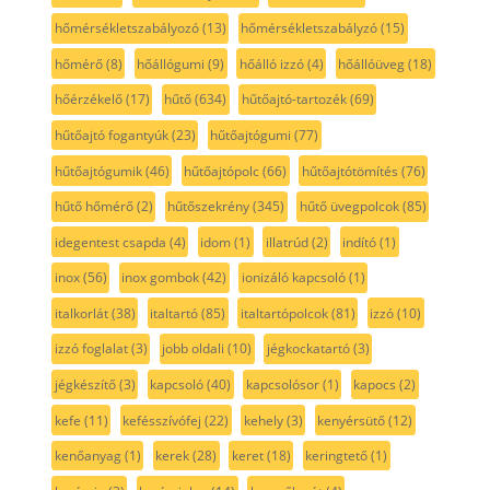
hőmérsékletszabályozó
(13)
hőmérsékletszabályzó
(15)
hőmérő
(8)
hőállógumi
(9)
hőálló izzó
(4)
hőállóüveg
(18)
hőérzékelő
(17)
hűtő
(634)
hűtőajtó-tartozék
(69)
hűtőajtó fogantyúk
(23)
hűtőajtógumi
(77)
hűtőajtógumik
(46)
hűtőajtópolc
(66)
hűtőajtótömítés
(76)
hűtő hőmérő
(2)
hűtőszekrény
(345)
hűtő üvegpolcok
(85)
idegentest csapda
(4)
idom
(1)
illatrúd
(2)
indító
(1)
inox
(56)
inox gombok
(42)
ionizáló kapcsoló
(1)
italkorlát
(38)
italtartó
(85)
italtartópolcok
(81)
izzó
(10)
izzó foglalat
(3)
jobb oldali
(10)
jégkockatartó
(3)
jégkészítő
(3)
kapcsoló
(40)
kapcsolósor
(1)
kapocs
(2)
kefe
(11)
kefésszívófej
(22)
kehely
(3)
kenyérsütő
(12)
kenőanyag
(1)
kerek
(28)
keret
(18)
keringtető
(1)