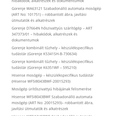
hibakódok, alkatrészek és dokumentumok
Gorenje WA63121 Szabadonálló automata mosógép
(ART No: 101751) – robbantott ábra, javítási
útmutatók és alkatrészek
Gorenje D7664N hőszivattyús szárítógép – ART
347373/01 – hibakódok, alkatrészek és
dokumentumok
Gorenje kombinált tűzhely – készülékspecifikus
tudástár (Gorenje K5341SH-B-730634)
Gorenje kombinált tűzhely – készülékspecifikus
tudástár (Gorenje K6351WF – 595210)
Hisense mosógép – készülékspecifikus tudástár
(Hisense WF5I8043BWF-20015293)
Mosógép ürítőszivattyú hibájának felismerése
Hisense WF5I8043BWF Szabadonálló automata
mosógép (ART No: 20015293)– robbantott ábra,
javítási útmutatók és alkatrészek