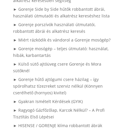
alkatrész keresésben segítség
► Gorenje Side by Side hűtők robbantott ábrái,
használati útmutaóti és alkatrész kereséshez lista
► Gorenje porszívók használati útmutatói,
robbantott ábrái és alkatrész keresés
► Miért rázkódik és vándorol a Gorenje mosógép?
► Gorenje mosógép – teljes útmutató: használat,
hibák, karbantartás
► Külső sütő ajtóüveg csere Gorenje és Mora
sütőknél
► Gorenje hűtő ajtógumi csere házilag – így
spórolhatsz tízezreket szerviz nélkül (Könnyen
cserélhető (hornyos) kivitel)
► Gyakran Ismételt Kérdések (GYIK)
► Ragyogó Gázfőzőlap, Karcok Nélkül? – A Profi
Tisztítás Első Lépései
► HISENSE / GORENJE klíma robbantott ábrák