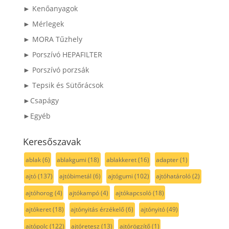
► Kenőanyagok
► Mérlegek
► MORA Tűzhely
► Porszívó HEPAFILTER
► Porszívó porzsák
► Tepsik és Sütőrácsok
►Csapágy
►Egyéb
Keresőszavak
ablak
(6)
ablakgumi
(18)
ablakkeret
(16)
adapter
(1)
ajtó
(137)
ajtóbimetál
(6)
ajtógumi
(102)
ajtóhatároló
(2)
ajtóhorog
(4)
ajtókampó
(4)
ajtókapcsoló
(18)
ajtókeret
(18)
ajtónyitás érzékelő
(6)
ajtónyitó
(49)
ajtópolc
(122)
ajtóretesz
(13)
ajtórögzítő
(1)