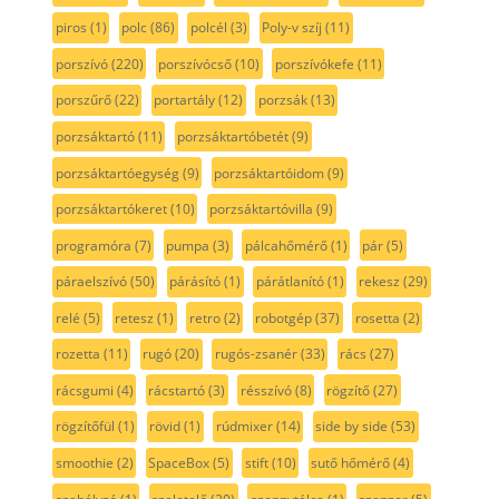
piros
(1)
polc
(86)
polcél
(3)
Poly-v szíj
(11)
porszívó
(220)
porszívócső
(10)
porszívókefe
(11)
porszűrő
(22)
portartály
(12)
porzsák
(13)
porzsáktartó
(11)
porzsáktartóbetét
(9)
porzsáktartóegység
(9)
porzsáktartóidom
(9)
porzsáktartókeret
(10)
porzsáktartóvilla
(9)
programóra
(7)
pumpa
(3)
pálcahőmérő
(1)
pár
(5)
páraelszívó
(50)
párásító
(1)
párátlanító
(1)
rekesz
(29)
relé
(5)
retesz
(1)
retro
(2)
robotgép
(37)
rosetta
(2)
rozetta
(11)
rugó
(20)
rugós-zsanér
(33)
rács
(27)
rácsgumi
(4)
rácstartó
(3)
résszívó
(8)
rögzítő
(27)
rögzítőfül
(1)
rövid
(1)
rúdmixer
(14)
side by side
(53)
smoothie
(2)
SpaceBox
(5)
stift
(10)
sutő hőmérő
(4)