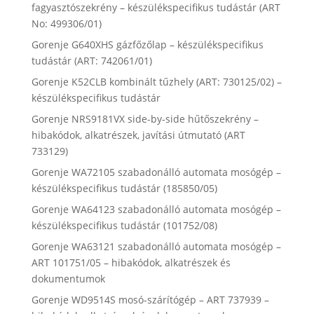
fagyasztószekrény – készülékspecifikus tudástár (ART
No: 499306/01)
Gorenje G640XHS gázfőzőlap – készülékspecifikus
tudástár (ART: 742061/01)
Gorenje K52CLB kombinált tűzhely (ART: 730125/02) –
készülékspecifikus tudástár
Gorenje NRS9181VX side-by-side hűtőszekrény –
hibakódok, alkatrészek, javítási útmutató (ART
733129)
Gorenje WA72105 szabadonálló automata mosógép –
készülékspecifikus tudástár (185850/05)
Gorenje WA64123 szabadonálló automata mosógép –
készülékspecifikus tudástár (101752/08)
Gorenje WA63121 szabadonálló automata mosógép –
ART 101751/05 – hibakódok, alkatrészek és
dokumentumok
Gorenje WD9514S mosó-szárítógép – ART 737939 –