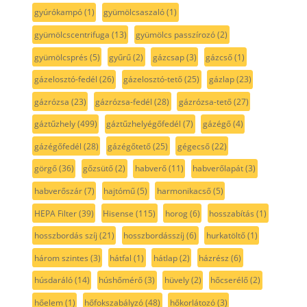
gyúrókampó
(1)
gyümölcsaszaló
(1)
gyümölcscentrifuga
(13)
gyümölcs passzírozó
(2)
gyümölcsprés
(5)
gyűrű
(2)
gázcsap
(3)
gázcső
(1)
gázelosztó-fedél
(26)
gázelosztó-tető
(25)
gázlap
(23)
gázrózsa
(23)
gázrózsa-fedél
(28)
gázrózsa-tető
(27)
gáztűzhely
(499)
gáztűzhelyégőfedél
(7)
gázégő
(4)
gázégőfedél
(28)
gázégőtető
(25)
gégecső
(22)
görgő
(36)
gőzsütő
(2)
habverő
(11)
habverőlapát
(3)
habverőszár
(7)
hajtómű
(5)
harmonikacső
(5)
HEPA Filter
(39)
Hisense
(115)
horog
(6)
hosszabítás
(1)
hosszbordás szíj
(21)
hosszbordásszíj
(6)
hurkatöltő
(1)
három szintes
(3)
hátfal
(1)
hátlap
(2)
házrész
(6)
húsdaráló
(14)
húshőmérő
(3)
hüvely
(2)
hőcserélő
(2)
hőelem
(1)
hőfokszabályzó
(48)
hőkorlátozó
(3)