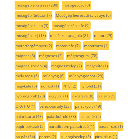
mosógép alkatrész
(280)
mosógépcső
(3)
mosógép fűtőszál
(7)
Mosógép leeresztő szivattyú
(6)
mosógépszelep
(3)
mosógépszénkefe
(9)
mosógép szíj
(18)
mosószer adagoló
(21)
motor
(29)
motorforgótányér
(2)
motorkefe
(7)
motortartó
(1)
mágnes
(3)
mágneses
(2)
mágnesgumi
(78)
mágnes szelep
(4)
mágnesszelep
(2)
mélyhűtő
(1)
mély tepsi
(6)
műanyag
(8)
műanyagdoboz
(29)
nagykefe
(5)
nofrost
(1)
NTC
(2)
nyitófül
(31)
nyomógomb
(28)
o-gyűrű
(1)
okostévé
(8)
olajálló
(1)
ORA ITO
(1)
palack-tartály
(33)
palackpolc
(49)
palacktartó
(43)
palacktároló
(38)
palackőr
(5)
papír porszák
(5)
paradicsom passzírozó
(1)
passzírozó
(1)
pb-gáz
(34)
perem
(2)
pillangószelep
(3)
pirolitikus
(1)