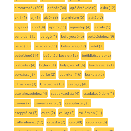
ajtótartozék
(205)
ajtózár
(34)
ajtó érzékelő
(9)
akku
(12)
akril
(1)
alj
(1)
alsó
(33)
aluminium
(5)
alátét
(7)
anya
(7)
anód
(4)
aprító
(11)
aquastop
(4)
aszaló
(1)
bal oldali
(15)
befogó
(1)
befolyócső
(5)
bekötődoboz
(9)
belső
(30)
belső cső
(11)
belső üveg
(17)
betét
(7)
beépíthető
(14)
beépítési készlet
(12)
beőblítőszelep
(2)
biztosíték
(4)
bojler
(31)
bolygókerék
(6)
bordás szíj
(21)
bordásszíj
(7)
borító
(2)
botmixer
(16)
burkolat
(5)
citrusprés
(3)
Crispzone
(13)
csapágy
(40)
csatlakozódoboz
(4)
csatlakozóház
(4)
csatlakozóidom
(1)
csavar
(7)
csavartakaró
(7)
csepptartály
(3)
csepptálca
(3)
csiga
(2)
csillag
(2)
csillámlap
(11)
csillámlemez
(12)
csúszka
(2)
cső
(49)
csőbilincs
(6)