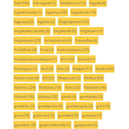
fiók
(160)
fiók fogadó
(1)
flexibiliscső
(12)
fogadó
(4)
fogadó hüvely
(1)
fogantyú
(60)
fogaskerék
(10)
fogasszíj
(5)
foglalat
(2)
forgatógomb
(135)
forgókefés szívófej
(9)
forgókerék
(6)
forgónyárs
(1)
forgótányér
(23)
forróvíztároló
(9)
FreezeBox
(6)
FreshZone
(4)
front
(2)
funkcióválasztó
(35)
furdulatszámszabályzó
(1)
fém
(33)
fémcső
(1)
fémkapocs
(1)
fésű
(4)
fólia
(3)
földgáz
(11)
fúvóka
(42)
fúvóka szett
(8)
fül
(32)
főkapcsoló
(2)
főzőlap
(64)
főzőrács
(24)
főzőzóna
(10)
fűtés
(25)
fűtőbetét
(46)
fűtőszál
(36)
fűtőtest
(32)
gomb
(3)
gombbetét
(2)
gombház
(5)
gombkarika
(8)
gombtengely
(2)
grill
(10)
gumi
(76)
gumicső
(12)
gumiláb
(10)
gumitalp
(7)
gyerekzár
(9)
gyújtó elektróda
(1)
gyújtótrafó
(2)