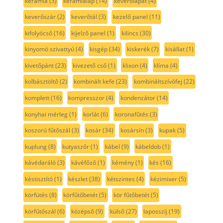
kerámia
(3)
kerámialap
(14)
keverőlapát
(4)
keverőszár
(2)
keverőtál
(3)
kezelő panel
(11)
kifolyócső
(16)
kijelző panel
(1)
kilincs
(30)
kinyomó szivattyú
(4)
kisgép
(34)
kiskerék
(7)
kisállat
(1)
kivetőpánt
(23)
kivezető cső
(1)
klixon
(4)
klíma
(4)
kolbásztöltő
(2)
kombinált kefe
(23)
kombináltszívófej
(22)
komplett
(16)
kompresszor
(4)
kondenzátor
(14)
konyhai mérleg
(1)
korlát
(6)
koronafűtés
(3)
koszorú fűtőszál
(3)
kosár
(34)
kosársín
(3)
kupak
(5)
kuplung
(8)
kutyaszőr
(1)
kábel
(9)
kábeldob
(1)
kávédaráló
(3)
kávéfőző
(1)
kémény
(1)
kés
(16)
késtisztító
(1)
készlet
(38)
kétszintes
(4)
kézimixer
(5)
körfütés
(8)
körfűtőbetét
(5)
kör fűtőbetét
(5)
körfűtőszál
(6)
középső
(9)
külső
(27)
laposszíj
(19)