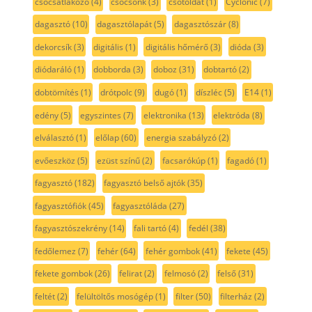
csőcsatlakozó
(4)
csőcsonk
(3)
csőtoldat
(1)
Cyclonic
(7)
dagasztó
(10)
dagasztólapát
(5)
dagasztószár
(8)
dekorcsík
(3)
digitális
(1)
digitális hőmérő
(3)
dióda
(3)
diódaráló
(1)
dobborda
(3)
doboz
(31)
dobtartó
(2)
dobtömítés
(1)
drótpolc
(9)
dugó
(1)
díszléc
(5)
E14
(1)
edény
(5)
egyszintes
(7)
elektronika
(13)
elektróda
(8)
elválasztó
(1)
előlap
(60)
energia szabályzó
(2)
evőeszköz
(5)
ezüst színű
(2)
facsarókúp
(1)
fagadó
(1)
fagyasztó
(182)
fagyasztó belső ajtók
(35)
fagyasztófiók
(45)
fagyasztóláda
(27)
fagyasztószekrény
(14)
fali tartó
(4)
fedél
(38)
fedőlemez
(7)
fehér
(64)
fehér gombok
(41)
fekete
(45)
fekete gombok
(26)
felirat
(2)
felmosó
(2)
felső
(31)
feltét
(2)
felültöltős mosógép
(1)
filter
(50)
filterház
(2)