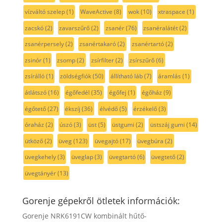
vízváltó szelep
(1)
WaveActive
(8)
wok
(10)
xtraspace
(1)
zacskó
(2)
zavarszűrő
(2)
zsanér
(76)
zsanéralátét
(2)
zsanérpersely
(2)
zsanértakaró
(2)
zsanértartó
(2)
zsinór
(1)
zsomp
(2)
zsírfilter
(2)
zsírszűrő
(6)
zsírálló
(1)
zöldségfiók
(50)
állítható láb
(7)
áramlás
(1)
átlátszó
(16)
égőfedél
(35)
égőfej
(1)
égőház
(9)
égőtető
(27)
ékszíj
(36)
élvédő
(5)
érzékelő
(3)
óraház
(2)
úszó
(3)
üst
(5)
üstgumi
(2)
üstszáj gumi
(14)
ütköző
(2)
üveg
(123)
üvegajtó
(17)
üvegbúra
(2)
üvegkehely
(3)
üveglap
(3)
üvegtartó
(6)
üvegtető
(2)
üvegtányér
(13)
Gorenje gépekről ötletek információk:
Gorenje NRK6191CW kombinált hűtő-