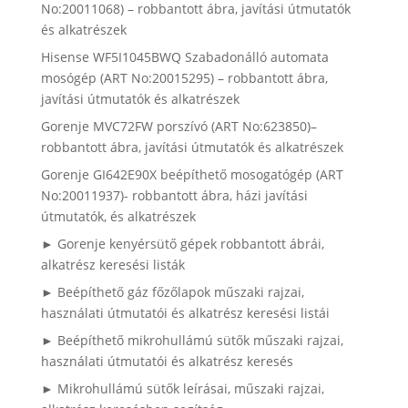
No:20011068) – robbantott ábra, javítási útmutatók
és alkatrészek
Hisense WF5I1045BWQ Szabadonálló automata
mosógép (ART No:20015295) – robbantott ábra,
javítási útmutatók és alkatrészek
Gorenje MVC72FW porszívó (ART No:623850)–
robbantott ábra, javítási útmutatók és alkatrészek
Gorenje GI642E90X beépíthető mosogatógép (ART
No:20011937)- robbantott ábra, házi javítási
útmutatók, és alkatrészek
► Gorenje kenyérsütő gépek robbantott ábrái,
alkatrész keresési listák
► Beépíthető gáz főzőlapok műszaki rajzai,
használati útmutatói és alkatrész keresési listái
► Beépíthető mikrohullámú sütők műszaki rajzai,
használati útmutatói és alkatrész keresés
► Mikrohullámú sütők leírásai, műszaki rajzai,