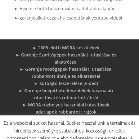
► Hisense hűtő beazonosítása adattábla alapján
► gorenjealkatreszek.hu csapatának youtube videói
► 2008 előtti MORA készülékek
► Gorenje Szárítógépek használati utasítása és
alkatrészei
► Gorenje mosógépek használati utasítása,
robbantott ábrája és alkatrészei
► Sütőajtó leszerelése (Videó)
► Gorenje beépíthető készülékek használati
utasításai és robbantott ábrái
► MORA tűzhelyek használati utasítások
adatlapok robbantott rajzok
► Gorenje Bojler Vízkő problémák és
Ez a weboldal sütiket használ. Sütiket használunk a tartalmak és
megoldások
hirdetések személyre szabásához, közösségi funkciók
► 6 gyakori sütő hiba, és megoldások
biztosításához, valamint weboldalforgalmunk elemzéséhez. A