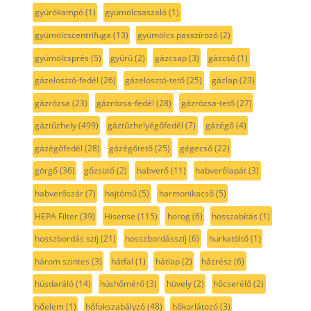
gyúrókampó
(1)
gyümölcsaszaló
(1)
gyümölcscentrifuga
(13)
gyümölcs passzírozó
(2)
gyümölcsprés
(5)
gyűrű
(2)
gázcsap
(3)
gázcső
(1)
gázelosztó-fedél
(26)
gázelosztó-tető
(25)
gázlap
(23)
gázrózsa
(23)
gázrózsa-fedél
(28)
gázrózsa-tető
(27)
gáztűzhely
(499)
gáztűzhelyégőfedél
(7)
gázégő
(4)
gázégőfedél
(28)
gázégőtető
(25)
gégecső
(22)
görgő
(36)
gőzsütő
(2)
habverő
(11)
habverőlapát
(3)
habverőszár
(7)
hajtómű
(5)
harmonikacső
(5)
HEPA Filter
(39)
Hisense
(115)
horog
(6)
hosszabítás
(1)
hosszbordás szíj
(21)
hosszbordásszíj
(6)
hurkatöltő
(1)
három szintes
(3)
hátfal
(1)
hátlap
(2)
házrész
(6)
húsdaráló
(14)
húshőmérő
(3)
hüvely
(2)
hőcserélő
(2)
hőelem
(1)
hőfokszabályzó
(48)
hőkorlátozó
(3)