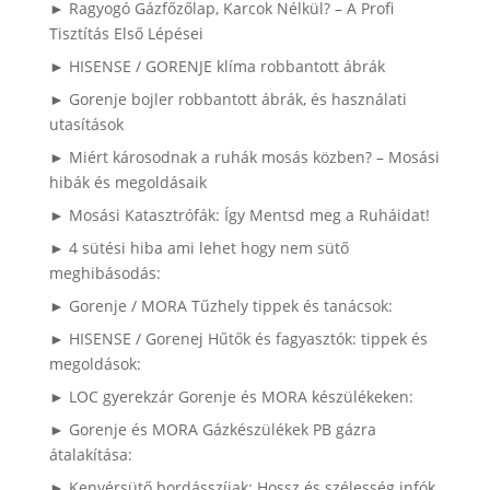
► Ragyogó Gázfőzőlap, Karcok Nélkül? – A Profi
Tisztítás Első Lépései
► HISENSE / GORENJE klíma robbantott ábrák
► Gorenje bojler robbantott ábrák, és használati
utasítások
► Miért károsodnak a ruhák mosás közben? – Mosási
hibák és megoldásaik
► Mosási Katasztrófák: Így Mentsd meg a Ruháidat!
► 4 sütési hiba ami lehet hogy nem sütő
meghibásodás:
► Gorenje / MORA Tűzhely tippek és tanácsok:
► HISENSE / Gorenej Hűtők és fagyasztók: tippek és
megoldások:
► LOC gyerekzár Gorenje és MORA készülékeken:
► Gorenje és MORA Gázkészülékek PB gázra
átalakítása:
► Kenyérsütő bordásszíjak: Hossz és szélesség infók