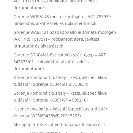
ART 101751/05 – hibakódok, alkatrészek és
dokumentumok
Gorenje WD9514S mosó-szárítógép – ART 737939 –
hibakódok, alkatrészek és dokumentumok
Gorenje WA63121 Szabadonálló automata mosógép
(ART No: 101751) – robbantott ábra, javítási
útmutatók és alkatrészek
Gorenje D7664N hőszivattyús szárítógép – ART
347373/01 – hibakódok, alkatrészek és
dokumentumok
Gorenje kombinált tűzhely – készülékspecifikus
tudástár (Gorenje K5341SH-B-730634)
Gorenje kombinált tűzhely – készülékspecifikus
tudástár (Gorenje K6351WF – 595210)
Hisense mosógép – készülékspecifikus tudástár
(Hisense WF5I8043BWF-20015293)
Mosógép ürítőszivattyú hibájának felismerése