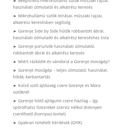
► Beépíthető mikrohullámú sütők műszaki rajzai,
használati útmutatói és alkatrész keresés
► Mikrohullámú sütők leírásai, műszaki rajzai,
alkatrész keresésben segítség
► Gorenje Side by Side hűtők robbantott ábrái,
használati útmutaóti és alkatrész kereséshez lista
► Gorenje porszívók használati útmutatói,
robbantott ábrái és alkatrész keresés
► Miért rázkódik és vándorol a Gorenje mosógép?
► Gorenje mosógép – teljes útmutató: használat,
hibák, karbantartás
► Külső sütő ajtóüveg csere Gorenje és Mora
sütőknél
► Gorenje hűtő ajtógumi csere házilag – így
spórolhatsz tízezreket szerviz nélkül (Könnyen
cserélhető (hornyos) kivitel)
► Gyakran Ismételt Kérdések (GYIK)