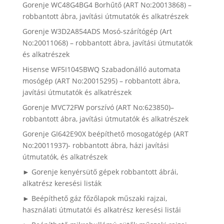
Gorenje WC48G4BG4 Borhűtő (ART No:20013868) –
robbantott ábra, javítási útmutatók és alkatrészek
Gorenje W3D2A854ADS Mosó-szárítógép (Art
No:20011068) – robbantott ábra, javítási útmutatók
és alkatrészek
Hisense WF5I1045BWQ Szabadonálló automata
mosógép (ART No:20015295) – robbantott ábra,
javítási útmutatók és alkatrészek
Gorenje MVC72FW porszívó (ART No:623850)–
robbantott ábra, javítási útmutatók és alkatrészek
Gorenje GI642E90X beépíthető mosogatógép (ART
No:20011937)- robbantott ábra, házi javítási
útmutatók, és alkatrészek
► Gorenje kenyérsütő gépek robbantott ábrái,
alkatrész keresési listák
► Beépíthető gáz főzőlapok műszaki rajzai,
használati útmutatói és alkatrész keresési listái