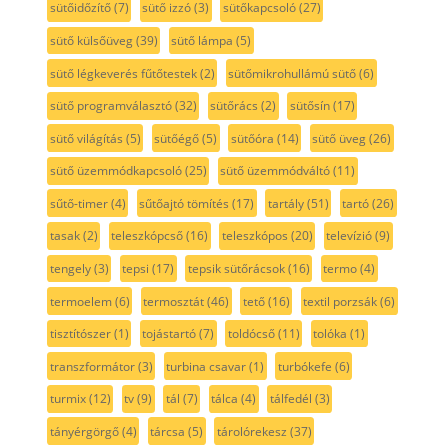
sütőidőzítő
(7)
sütő izzó
(3)
sütőkapcsoló
(27)
sütő külsőüveg
(39)
sütő lámpa
(5)
sütő légkeverés fűtőtestek
(2)
sütőmikrohullámú sütő
(6)
sütő programválasztó
(32)
sütőrács
(2)
sütősín
(17)
sütő világítás
(5)
sütőégő
(5)
sütőóra
(14)
sütő üveg
(26)
sütő üzemmódkapcsoló
(25)
sütő üzemmódváltó
(11)
sűtő-timer
(4)
sűtőajtó tömítés
(17)
tartály
(51)
tartó
(26)
tasak
(2)
teleszkópcső
(16)
teleszkópos
(20)
televízió
(9)
tengely
(3)
tepsi
(17)
tepsik sütőrácsok
(16)
termo
(4)
termoelem
(6)
termosztát
(46)
tető
(16)
textil porzsák
(6)
tisztítószer
(1)
tojástartó
(7)
toldócső
(11)
tolóka
(1)
transzformátor
(3)
turbina csavar
(1)
turbókefe
(6)
turmix
(12)
tv
(9)
tál
(7)
tálca
(4)
tálfedél
(3)
tányérgörgő
(4)
tárcsa
(5)
tárolórekesz
(37)