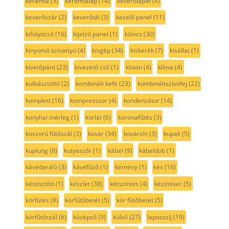
kerámia
(3)
kerámialap
(14)
keverőlapát
(4)
keverőszár
(2)
keverőtál
(3)
kezelő panel
(11)
kifolyócső
(16)
kijelző panel
(1)
kilincs
(30)
kinyomó szivattyú
(4)
kisgép
(34)
kiskerék
(7)
kisállat
(1)
kivetőpánt
(23)
kivezető cső
(1)
klixon
(4)
klíma
(4)
kolbásztöltő
(2)
kombinált kefe
(23)
kombináltszívófej
(22)
komplett
(16)
kompresszor
(4)
kondenzátor
(14)
konyhai mérleg
(1)
korlát
(6)
koronafűtés
(3)
koszorú fűtőszál
(3)
kosár
(34)
kosársín
(3)
kupak
(5)
kuplung
(8)
kutyaszőr
(1)
kábel
(9)
kábeldob
(1)
kávédaráló
(3)
kávéfőző
(1)
kémény
(1)
kés
(16)
késtisztító
(1)
készlet
(38)
kétszintes
(4)
kézimixer
(5)
körfütés
(8)
körfűtőbetét
(5)
kör fűtőbetét
(5)
körfűtőszál
(6)
középső
(9)
külső
(27)
laposszíj
(19)