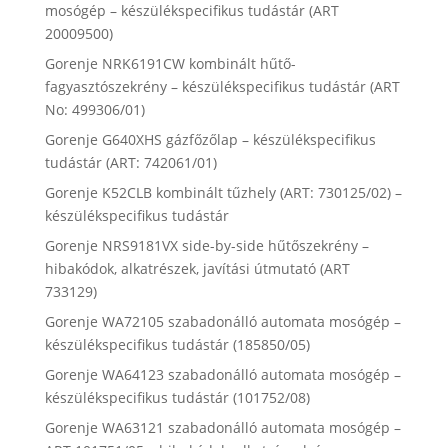
mosógép – készülékspecifikus tudástár (ART
20009500)
Gorenje NRK6191CW kombinált hűtő-
fagyasztószekrény – készülékspecifikus tudástár (ART
No: 499306/01)
Gorenje G640XHS gázfőzőlap – készülékspecifikus
tudástár (ART: 742061/01)
Gorenje K52CLB kombinált tűzhely (ART: 730125/02) –
készülékspecifikus tudástár
Gorenje NRS9181VX side-by-side hűtőszekrény –
hibakódok, alkatrészek, javítási útmutató (ART
733129)
Gorenje WA72105 szabadonálló automata mosógép –
készülékspecifikus tudástár (185850/05)
Gorenje WA64123 szabadonálló automata mosógép –
készülékspecifikus tudástár (101752/08)
Gorenje WA63121 szabadonálló automata mosógép –