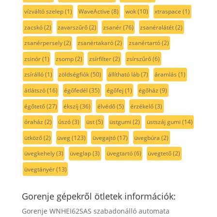
vízváltó szelep
(1)
WaveActive
(8)
wok
(10)
xtraspace
(1)
zacskó
(2)
zavarszűrő
(2)
zsanér
(76)
zsanéralátét
(2)
zsanérpersely
(2)
zsanértakaró
(2)
zsanértartó
(2)
zsinór
(1)
zsomp
(2)
zsírfilter
(2)
zsírszűrő
(6)
zsírálló
(1)
zöldségfiók
(50)
állítható láb
(7)
áramlás
(1)
átlátszó
(16)
égőfedél
(35)
égőfej
(1)
égőház
(9)
égőtető
(27)
ékszíj
(36)
élvédő
(5)
érzékelő
(3)
óraház
(2)
úszó
(3)
üst
(5)
üstgumi
(2)
üstszáj gumi
(14)
ütköző
(2)
üveg
(123)
üvegajtó
(17)
üvegbúra
(2)
üvegkehely
(3)
üveglap
(3)
üvegtartó
(6)
üvegtető
(2)
üvegtányér
(13)
Gorenje gépekről ötletek információk:
Gorenje WNHEI62SAS szabadonálló automata