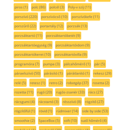
piros
(1)
polc
(86)
polcél
(3)
Poly-v szíj
(11)
porszívó
(220)
porszívócső
(10)
porszívókefe
(11)
porszűrő
(22)
portartály
(12)
porzsák
(13)
porzsáktartó
(11)
porzsáktartóbetét
(9)
porzsáktartóegység
(9)
porzsáktartóidom
(9)
porzsáktartókeret
(10)
porzsáktartóvilla
(9)
programóra
(7)
pumpa
(3)
pálcahőmérő
(1)
pár
(5)
páraelszívó
(50)
párásító
(1)
párátlanító
(1)
rekesz
(29)
relé
(5)
retesz
(1)
retro
(2)
robotgép
(37)
rosetta
(2)
rozetta
(11)
rugó
(20)
rugós-zsanér
(33)
rács
(27)
rácsgumi
(4)
rácstartó
(3)
résszívó
(8)
rögzítő
(27)
rögzítőfül
(1)
rövid
(1)
rúdmixer
(14)
side by side
(53)
smoothie
(2)
SpaceBox
(5)
stift
(10)
sutő hőmérő
(4)