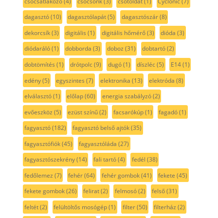
csőcsatlakozó
(4)
csőcsonk
(3)
csőtoldat
(1)
Cyclonic
(7)
dagasztó
(10)
dagasztólapát
(5)
dagasztószár
(8)
dekorcsík
(3)
digitális
(1)
digitális hőmérő
(3)
dióda
(3)
diódaráló
(1)
dobborda
(3)
doboz
(31)
dobtartó
(2)
dobtömítés
(1)
drótpolc
(9)
dugó
(1)
díszléc
(5)
E14
(1)
edény
(5)
egyszintes
(7)
elektronika
(13)
elektróda
(8)
elválasztó
(1)
előlap
(60)
energia szabályzó
(2)
evőeszköz
(5)
ezüst színű
(2)
facsarókúp
(1)
fagadó
(1)
fagyasztó
(182)
fagyasztó belső ajtók
(35)
fagyasztófiók
(45)
fagyasztóláda
(27)
fagyasztószekrény
(14)
fali tartó
(4)
fedél
(38)
fedőlemez
(7)
fehér
(64)
fehér gombok
(41)
fekete
(45)
fekete gombok
(26)
felirat
(2)
felmosó
(2)
felső
(31)
feltét
(2)
felültöltős mosógép
(1)
filter
(50)
filterház
(2)