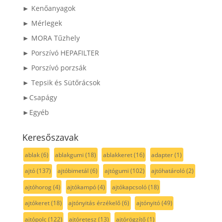
► Kenőanyagok
► Mérlegek
► MORA Tűzhely
► Porszívó HEPAFILTER
► Porszívó porzsák
► Tepsik és Sütőrácsok
►Csapágy
►Egyéb
Keresőszavak
ablak
(6)
ablakgumi
(18)
ablakkeret
(16)
adapter
(1)
ajtó
(137)
ajtóbimetál
(6)
ajtógumi
(102)
ajtóhatároló
(2)
ajtóhorog
(4)
ajtókampó
(4)
ajtókapcsoló
(18)
ajtókeret
(18)
ajtónyitás érzékelő
(6)
ajtónyitó
(49)
ajtópolc
(122)
ajtóretesz
(13)
ajtórögzítő
(1)