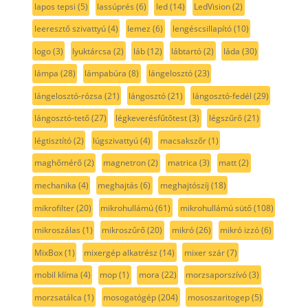
lapos tepsi
(5)
lassúprés
(6)
led
(14)
LedVision
(2)
leeresztő szivattyú
(4)
lemez
(6)
lengéscsillapító
(10)
logo
(3)
lyuktárcsa
(2)
láb
(12)
lábtartó
(2)
láda
(30)
lámpa
(28)
lámpabúra
(8)
lángelosztó
(23)
lángelosztó-rózsa
(21)
lángosztó
(21)
lángosztó-fedél
(29)
lángosztó-tető
(27)
légkeverésfűtőtest
(3)
légszűrő
(21)
légtisztító
(2)
lúgszivattyú
(4)
macsakszőr
(1)
maghőmérő
(2)
magnetron
(2)
matrica
(3)
matt
(2)
mechanika
(4)
meghajtás
(6)
meghajtószíj
(18)
mikrofilter
(20)
mikrohullámú
(61)
mikrohullámú sütő
(108)
mikroszálas
(1)
mikroszűrő
(20)
mikró
(26)
mikró izzó
(6)
MixBox
(1)
mixergép alkatrész
(14)
mixer szár
(7)
mobil klíma
(4)
mop
(1)
mora
(22)
morzsaporszívó
(3)
morzsatálca
(1)
mosogatógép
(204)
mososzaritogep
(5)