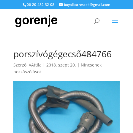
06-20-482-32-08
boyalkatreszek@gmail.com
porszívógégecső484766
Szerző:
VAttila
|
2018. szept 20.
|
Nincsenek
hozzászólások