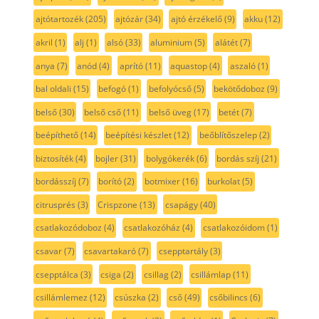
ajtótartozék
(205)
ajtózár
(34)
ajtó érzékelő
(9)
akku
(12)
akril
(1)
alj
(1)
alsó
(33)
aluminium
(5)
alátét
(7)
anya
(7)
anód
(4)
aprító
(11)
aquastop
(4)
aszaló
(1)
bal oldali
(15)
befogó
(1)
befolyócső
(5)
bekötődoboz
(9)
belső
(30)
belső cső
(11)
belső üveg
(17)
betét
(7)
beépíthető
(14)
beépítési készlet
(12)
beőblítőszelep
(2)
biztosíték
(4)
bojler
(31)
bolygókerék
(6)
bordás szíj
(21)
bordásszíj
(7)
borító
(2)
botmixer
(16)
burkolat
(5)
citrusprés
(3)
Crispzone
(13)
csapágy
(40)
csatlakozódoboz
(4)
csatlakozóház
(4)
csatlakozóidom
(1)
csavar
(7)
csavartakaró
(7)
csepptartály
(3)
csepptálca
(3)
csiga
(2)
csillag
(2)
csillámlap
(11)
csillámlemez
(12)
csúszka
(2)
cső
(49)
csőbilincs
(6)