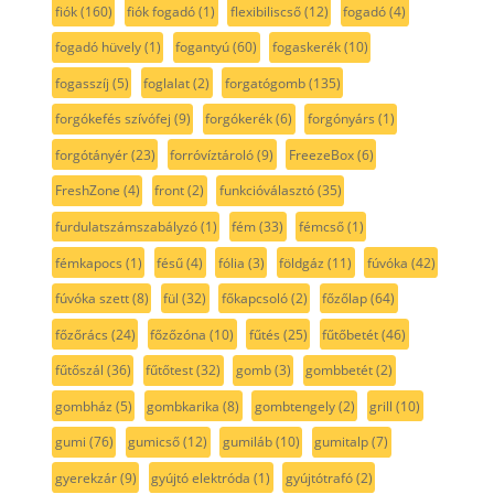
fiók
(160)
fiók fogadó
(1)
flexibiliscső
(12)
fogadó
(4)
fogadó hüvely
(1)
fogantyú
(60)
fogaskerék
(10)
fogasszíj
(5)
foglalat
(2)
forgatógomb
(135)
forgókefés szívófej
(9)
forgókerék
(6)
forgónyárs
(1)
forgótányér
(23)
forróvíztároló
(9)
FreezeBox
(6)
FreshZone
(4)
front
(2)
funkcióválasztó
(35)
furdulatszámszabályzó
(1)
fém
(33)
fémcső
(1)
fémkapocs
(1)
fésű
(4)
fólia
(3)
földgáz
(11)
fúvóka
(42)
fúvóka szett
(8)
fül
(32)
főkapcsoló
(2)
főzőlap
(64)
főzőrács
(24)
főzőzóna
(10)
fűtés
(25)
fűtőbetét
(46)
fűtőszál
(36)
fűtőtest
(32)
gomb
(3)
gombbetét
(2)
gombház
(5)
gombkarika
(8)
gombtengely
(2)
grill
(10)
gumi
(76)
gumicső
(12)
gumiláb
(10)
gumitalp
(7)
gyerekzár
(9)
gyújtó elektróda
(1)
gyújtótrafó
(2)