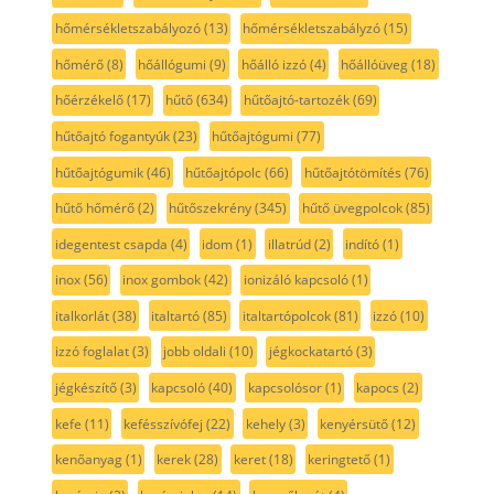
hőmérsékletszabályozó
(13)
hőmérsékletszabályzó
(15)
hőmérő
(8)
hőállógumi
(9)
hőálló izzó
(4)
hőállóüveg
(18)
hőérzékelő
(17)
hűtő
(634)
hűtőajtó-tartozék
(69)
hűtőajtó fogantyúk
(23)
hűtőajtógumi
(77)
hűtőajtógumik
(46)
hűtőajtópolc
(66)
hűtőajtótömítés
(76)
hűtő hőmérő
(2)
hűtőszekrény
(345)
hűtő üvegpolcok
(85)
idegentest csapda
(4)
idom
(1)
illatrúd
(2)
indító
(1)
inox
(56)
inox gombok
(42)
ionizáló kapcsoló
(1)
italkorlát
(38)
italtartó
(85)
italtartópolcok
(81)
izzó
(10)
izzó foglalat
(3)
jobb oldali
(10)
jégkockatartó
(3)
jégkészítő
(3)
kapcsoló
(40)
kapcsolósor
(1)
kapocs
(2)
kefe
(11)
kefésszívófej
(22)
kehely
(3)
kenyérsütő
(12)
kenőanyag
(1)
kerek
(28)
keret
(18)
keringtető
(1)