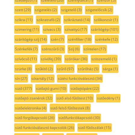
szabályzó
(1)
szeletelő
(20)
szennytálca
(1)
szenzor
(5)
szett
(29)
szigetelés
(2)
szigetelő
(3)
szigetelőcsík
(2)
szikra
(11)
szikratrafó
(2)
szikráztató
(14)
szilikonzsír
(1)
szimering
(11)
szivacs
(3)
szivattyú
(17)
szárítógép
(101)
szárítógép szíj
(14)
szén
(7)
szénfilter
(18)
szénkefe
(12)
Szénkefék
(7)
szénszűrő
(3)
Szíj
(6)
színtelen
(17)
szívócső
(11)
szívófej
(39)
szórókar
(36)
szöszemelő
(1)
szürke
(8)
szűkítő
(2)
szűrő
(97)
szűrőház
(5)
sárga
(1)
sín
(27)
sótartály
(12)
sütési funkcióválasztó
(34)
sütő
(377)
sütőajtó gumi
(10)
sütőajtópánt
(22)
sütőajtó zsanérok
(32)
sütő alsó fűtőtest
(10)
sütőedény
(1)
sütőelektronika
(4)
sütő felső fűtőtestek
(8)
sütő forgókapcsoló
(26)
sütőfunkciókapcsoló
(30)
sütő funkcióválasztó kapcsolók
(26)
sütő fűtőszálak
(15)