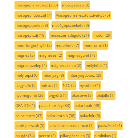
mosógép alkatrész
(280)
mosógépcső
(3)
mosógép fűtőszál
(7)
Mosógép leeresztő szivattyú
(6)
mosógépszelep
(3)
mosógépszénkefe
(9)
mosógép szíj
(18)
mosószer adagoló
(21)
motor
(29)
motorforgótányér
(2)
motorkefe
(7)
motortartó
(1)
mágnes
(3)
mágneses
(2)
mágnesgumi
(78)
mágnes szelep
(4)
mágnesszelep
(2)
mélyhűtő
(1)
mély tepsi
(6)
műanyag
(8)
műanyagdoboz
(29)
nagykefe
(5)
nofrost
(1)
NTC
(2)
nyitófül
(31)
nyomógomb
(28)
o-gyűrű
(1)
okostévé
(8)
olajálló
(1)
ORA ITO
(1)
palack-tartály
(33)
palackpolc
(49)
palacktartó
(43)
palacktároló
(38)
palackőr
(5)
papír porszák
(5)
paradicsom passzírozó
(1)
passzírozó
(1)
pb-gáz
(34)
perem
(2)
pillangószelep
(3)
pirolitikus
(1)