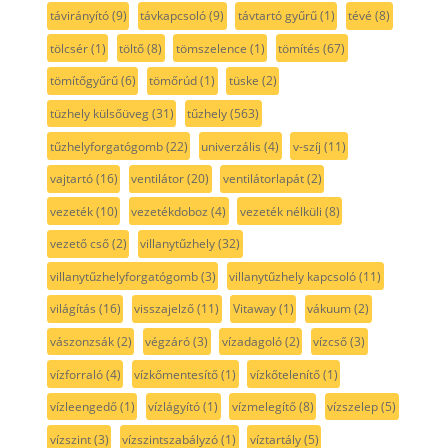
távirányító
(9)
távkapcsoló
(9)
távtartó gyűrű
(1)
tévé
(8)
tölcsér
(1)
töltő
(8)
tömszelence
(1)
tömítés
(67)
tömítőgyűrű
(6)
tömőrúd
(1)
tüske
(2)
tüzhely külsőüveg
(31)
tűzhely
(563)
tűzhelyforgatógomb
(22)
univerzális
(4)
v-szíj
(11)
vajtartó
(16)
ventilátor
(20)
ventilátorlapát
(2)
vezeték
(10)
vezetékdoboz
(4)
vezeték nélküli
(8)
vezető cső
(2)
villanytűzhely
(32)
villanytűzhelyforgatógomb
(3)
villanytűzhely kapcsoló
(11)
világítás
(16)
visszajelző
(11)
Vitaway
(1)
vákuum
(2)
vászonzsák
(2)
végzáró
(3)
vízadagoló
(2)
vízcső
(3)
vízforraló
(4)
vízkőmentesítő
(1)
vízkőtelenítő
(1)
vízleengedő
(1)
vízlágyító
(1)
vízmelegítő
(8)
vízszelep
(5)
vízszint
(3)
vízszintszabályzó
(1)
víztartály
(5)