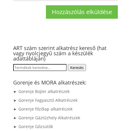
ART szám szerint alkatrész kereső (hat
vagy nyolcjegyű szám a készülék
adattábláján)
Keresés
Keresés
a
következőre:
Gorenje és MORA alkatrészek:
► Gorenje Bojler alkatrészek
► Gorenje Fagyasztó Alkatrészek
► Gorenje főzőlap alkatrészek
► Gorenje Gáztűzhely Alkatrészek
► Gorenje Gőzsütők