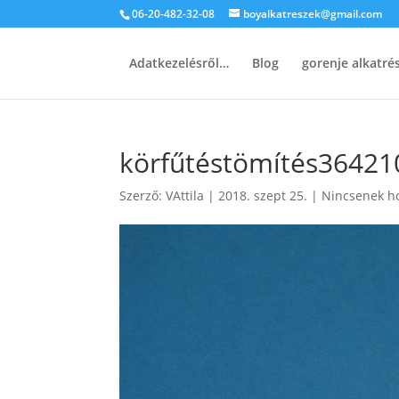
06-20-482-32-08
boyalkatreszek@gmail.com
Adatkezelésről…
Blog
gorenje alkatr
körfűtéstömítés36421
Szerző:
VAttila
|
2018. szept 25.
|
Nincsenek h