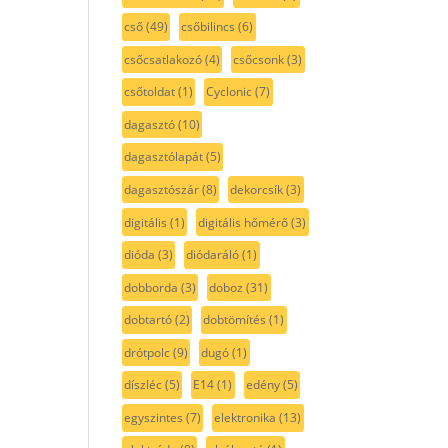
cső
(49)
csőbilincs
(6)
csőcsatlakozó
(4)
csőcsonk
(3)
csőtoldat
(1)
Cyclonic
(7)
dagasztó
(10)
dagasztólapát
(5)
dagasztószár
(8)
dekorcsík
(3)
digitális
(1)
digitális hőmérő
(3)
dióda
(3)
diódaráló
(1)
dobborda
(3)
doboz
(31)
dobtartó
(2)
dobtömítés
(1)
drótpolc
(9)
dugó
(1)
díszléc
(5)
E14
(1)
edény
(5)
egyszintes
(7)
elektronika
(13)