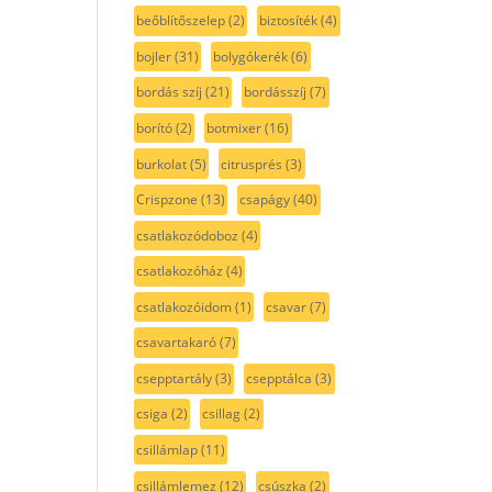
beőblítőszelep
(2)
biztosíték
(4)
bojler
(31)
bolygókerék
(6)
bordás szíj
(21)
bordásszíj
(7)
borító
(2)
botmixer
(16)
burkolat
(5)
citrusprés
(3)
Crispzone
(13)
csapágy
(40)
csatlakozódoboz
(4)
csatlakozóház
(4)
csatlakozóidom
(1)
csavar
(7)
csavartakaró
(7)
csepptartály
(3)
csepptálca
(3)
csiga
(2)
csillag
(2)
csillámlap
(11)
csillámlemez
(12)
csúszka
(2)