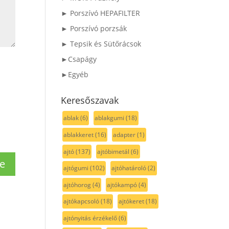
► Porszívó HEPAFILTER
► Porszívó porzsák
► Tepsik és Sütőrácsok
►Csapágy
►Egyéb
Keresőszavak
ablak
(6)
ablakgumi
(18)
ablakkeret
(16)
adapter
(1)
ajtó
(137)
ajtóbimetál
(6)
ajtógumi
(102)
ajtóhatároló
(2)
ajtóhorog
(4)
ajtókampó
(4)
ajtókapcsoló
(18)
ajtókeret
(18)
ajtónyitás érzékelő
(6)