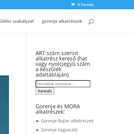
0 Termék
üldési szabályzat
gorenje alkatrészek
ART szám szerint
alkatrész kereső (hat
vagy nyolcjegyű szám
a készülék
adattábláján)
Keresés
a
Keresés
következőre:
Gorenje és MORA
alkatrészek:
► Gorenje Bojler alkatrészek
► Gorenje Fagyasztó