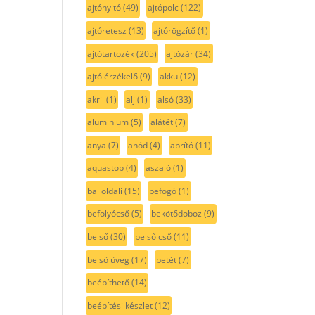
ajtónyitó
(49)
ajtópolc
(122)
ajtóretesz
(13)
ajtórögzítő
(1)
ajtótartozék
(205)
ajtózár
(34)
ajtó érzékelő
(9)
akku
(12)
akril
(1)
alj
(1)
alsó
(33)
aluminium
(5)
alátét
(7)
anya
(7)
anód
(4)
aprító
(11)
aquastop
(4)
aszaló
(1)
bal oldali
(15)
befogó
(1)
befolyócső
(5)
bekötődoboz
(9)
belső
(30)
belső cső
(11)
belső üveg
(17)
betét
(7)
beépíthető
(14)
beépítési készlet
(12)