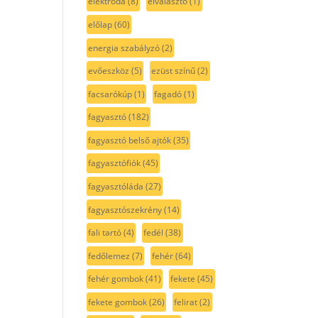
elektróda
(8)
elválasztó
(1)
előlap
(60)
energia szabályzó
(2)
evőeszköz
(5)
ezüst színű
(2)
facsarókúp
(1)
fagadó
(1)
fagyasztó
(182)
fagyasztó belső ajtók
(35)
fagyasztófiók
(45)
fagyasztóláda
(27)
fagyasztószekrény
(14)
fali tartó
(4)
fedél
(38)
fedőlemez
(7)
fehér
(64)
fehér gombok
(41)
fekete
(45)
fekete gombok
(26)
felirat
(2)