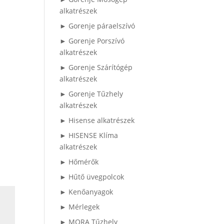
alkatrészek
► Gorenje páraelszívó
► Gorenje Porszívó
alkatrészek
► Gorenje Szárítógép
alkatrészek
► Gorenje Tűzhely
alkatrészek
► Hisense alkatrészek
► HISENSE Klíma
alkatrészek
► Hőmérők
► Hűtő üvegpolcok
► Kenőanyagok
► Mérlegek
► MORA Tűzhely