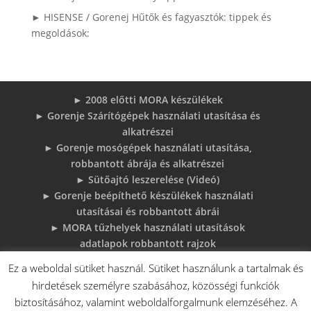
► HISENSE / Gorenej Hűtők és fagyasztók: tippek és
megoldások:
► 2008 előtti MORA készülékek
► Gorenje Szárítógépek használati utasítása és
alkatrészei
► Gorenje mosógépek használati utasítása,
robbantott ábrája és alkatrészei
► Sütőajtó leszerelése (Videó)
► Gorenje beépíthető készülékek használati
utasításai és robbantott ábrái
► MORA tűzhelyek használati utasítások
adatlapok robbantott rajzok
► Gorenje Bojler Vízkő problémák és
Ez a weboldal sütiket használ. Sütiket használunk a tartalmak és
megoldások
hirdetések személyre szabásához, közösségi funkciók
► 6 gyakori sütő hiba, és megoldások
biztosításához, valamint weboldalforgalmunk elemzéséhez. A
♦Gorenje Háztartásigépek adattábláiról: