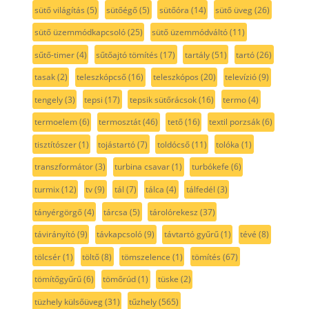
sütő világítás
(5)
sütőégő
(5)
sütőóra
(14)
sütő üveg
(26)
sütő üzemmódkapcsoló
(25)
sütő üzemmódváltó
(11)
sűtő-timer
(4)
sűtőajtó tömítés
(17)
tartály
(51)
tartó
(26)
tasak
(2)
teleszkópcső
(16)
teleszkópos
(20)
televízió
(9)
tengely
(3)
tepsi
(17)
tepsik sütőrácsok
(16)
termo
(4)
termoelem
(6)
termosztát
(46)
tető
(16)
textil porzsák
(6)
tisztítószer
(1)
tojástartó
(7)
toldócső
(11)
tolóka
(1)
transzformátor
(3)
turbina csavar
(1)
turbókefe
(6)
turmix
(12)
tv
(9)
tál
(7)
tálca
(4)
tálfedél
(3)
tányérgörgő
(4)
tárcsa
(5)
tárolórekesz
(37)
távirányító
(9)
távkapcsoló
(9)
távtartó gyűrű
(1)
tévé
(8)
tölcsér
(1)
töltő
(8)
tömszelence
(1)
tömítés
(67)
tömítőgyűrű
(6)
tömőrúd
(1)
tüske
(2)
tüzhely külsőüveg
(31)
tűzhely
(565)