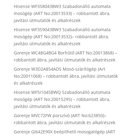
Hisense WF3S8043BW3 Szabadonálló automata
mosógép (ART No:20013533) – robbantott ábra,
javítási útmutatók és alkatrészek
Hisense WF3S9043BW3 Szabadonálló automata
mosógép (ART No:20013532)– robbantott ábra,
javítási útmutatók és alkatrészek
Gorenje WC48G4BG4 Borhűtő (ART No:20013868) –
robbantott ábra, javítási útmutatók és alkatrészek
Gorenje W3D2A854ADS Mosó-szárítógép (Art
No:20011068) – robbantott ábra, javítási útmutatók
és alkatrészek
Hisense WF5I1045BWQ Szabadonálló automata
mosógép (ART No:20015295) – robbantott ábra,
javítási útmutatók és alkatrészek
Gorenje MVC72FW porszívó (ART No:623850)–
robbantott ábra, javítási útmutatók és alkatrészek
Gorenje GI642E90X beépíthető mosogatógép (ART