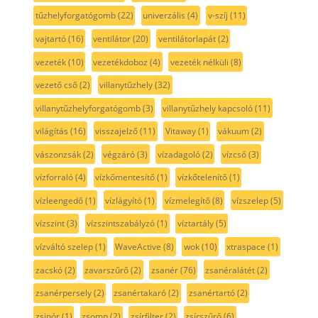
tűzhelyforgatógomb
(22)
univerzális
(4)
v-szíj
(11)
vajtartó
(16)
ventilátor
(20)
ventilátorlapát
(2)
vezeték
(10)
vezetékdoboz
(4)
vezeték nélküli
(8)
vezető cső
(2)
villanytűzhely
(32)
villanytűzhelyforgatógomb
(3)
villanytűzhely kapcsoló
(11)
világítás
(16)
visszajelző
(11)
Vitaway
(1)
vákuum
(2)
vászonzsák
(2)
végzáró
(3)
vízadagoló
(2)
vízcső
(3)
vízforraló
(4)
vízkőmentesítő
(1)
vízkőtelenítő
(1)
vízleengedő
(1)
vízlágyító
(1)
vízmelegítő
(8)
vízszelep
(5)
vízszint
(3)
vízszintszabályzó
(1)
víztartály
(5)
vízváltó szelep
(1)
WaveActive
(8)
wok
(10)
xtraspace
(1)
zacskó
(2)
zavarszűrő
(2)
zsanér
(76)
zsanéralátét
(2)
zsanérpersely
(2)
zsanértakaró
(2)
zsanértartó
(2)
zsinór
(1)
zsomp
(2)
zsírfilter
(2)
zsírszűrő
(6)