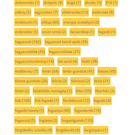
dobtömítés
(1)
drótpolc
(9)
dugó
(1)
díszléc
(5)
E14
(1)
edény
(5)
egyszintes
(7)
elektronika
(13)
elektróda
(8)
elválasztó
(1)
előlap
(60)
energia szabályzó
(2)
evőeszköz
(5)
ezüst színű
(2)
facsarókúp
(1)
fagadó
(1)
fagyasztó
(182)
fagyasztó belső ajtók
(35)
fagyasztófiók
(45)
fagyasztóláda
(27)
fagyasztószekrény
(14)
fali tartó
(4)
fedél
(38)
fedőlemez
(7)
fehér
(64)
fehér gombok
(41)
fekete
(45)
fekete gombok
(26)
felirat
(2)
felmosó
(2)
felső
(31)
feltét
(2)
felültöltős mosógép
(1)
filter
(50)
filterház
(2)
fiók
(160)
fiók fogadó
(1)
flexibiliscső
(12)
fogadó
(4)
fogadó hüvely
(1)
fogantyú
(60)
fogaskerék
(10)
fogasszíj
(5)
foglalat
(2)
forgatógomb
(135)
forgókefés szívófej
(9)
forgókerék
(6)
forgónyárs
(1)