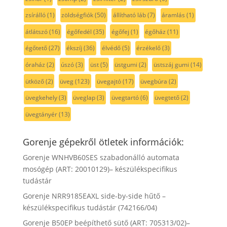
zsírálló
(1)
zöldségfiók
(50)
állítható láb
(7)
áramlás
(1)
átlátszó
(16)
égőfedél
(35)
égőfej
(1)
égőház
(11)
égőtető
(27)
ékszíj
(36)
élvédő
(5)
érzékelő
(3)
óraház
(2)
úszó
(3)
üst
(5)
üstgumi
(2)
üstszáj gumi
(14)
ütköző
(2)
üveg
(123)
üvegajtó
(17)
üvegbúra
(2)
üvegkehely
(3)
üveglap
(3)
üvegtartó
(6)
üvegtető
(2)
üvegtányér
(13)
Gorenje gépekről ötletek információk:
Gorenje WNHVB60SES szabadonálló automata
mosógép (ART: 20010129)– készülékspecifikus
tudástár
Gorenje NRR9185EAXL side-by-side hűtő –
készülékspecifikus tudástár (742166/04)
Gorenje B50EP beépíthető sütő (ART: 705313/02)–