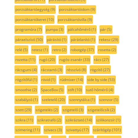
porzsáktartóegység
(9)
porzsáktartóidom
(9)
porzsáktartókeret
(10)
porzsáktartóvilla
(9)
programóra
(7)
pumpa
(3)
pálcahőmérő
(1)
pár
(5)
páraelszívó
(50)
párásító
(1)
párátlanító
(1)
rekesz
(29)
relé
(5)
retesz
(1)
retro
(2)
robotgép
(37)
rosetta
(2)
rozetta
(11)
rugó
(20)
rugós-zsanér
(33)
rács
(27)
rácsgumi
(4)
rácstartó
(3)
résszívó
(8)
rögzítő
(27)
rögzítőfül
(1)
rövid
(1)
rúdmixer
(14)
side by side
(53)
smoothie
(2)
SpaceBox
(5)
stift
(10)
sutő hőmérő
(4)
szabályzó
(1)
szeletelő
(20)
szennytálca
(1)
szenzor
(5)
szett
(29)
szigetelés
(2)
szigetelő
(3)
szigetelőcsík
(2)
szikra
(11)
szikratrafó
(2)
szikráztató
(14)
szilikonzsír
(1)
szimering
(11)
szivacs
(3)
szivattyú
(17)
szárítógép
(101)