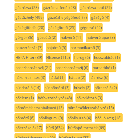
gázrózsa
(23)
gázrózsa-fedél
(28)
gázrózsa-tető
(27)
gáztűzhely
(499)
gáztűzhelyégőfedél
(7)
gázégő
(4)
gázégőfedél
(28)
gázégőtető
(25)
gégecső
(22)
görgő
(36)
gőzsütő
(2)
habverő
(11)
habverőlapát
(3)
habverőszár
(7)
hajtómű
(5)
harmonikacső
(5)
HEPA Filter
(39)
Hisense
(115)
horog
(6)
hosszabítás
(1)
hosszbordás szíj
(21)
hosszbordásszíj
(6)
hurkatöltő
(1)
három szintes
(3)
hátfal
(1)
hátlap
(2)
házrész
(6)
húsdaráló
(14)
húshőmérő
(3)
hüvely
(2)
hőcserélő
(2)
hőelem
(1)
hőfokszabályzó
(48)
hőkorlátozó
(3)
hőmérsékletszabályozó
(13)
hőmérsékletszabályzó
(15)
hőmérő
(8)
hőállógumi
(9)
hőálló izzó
(4)
hőállóüveg
(18)
hőérzékelő
(17)
hűtő
(634)
hűtőajtó-tartozék
(69)
hűtőajtó fogantyúk
(23)
hűtőajtógumi
(77)