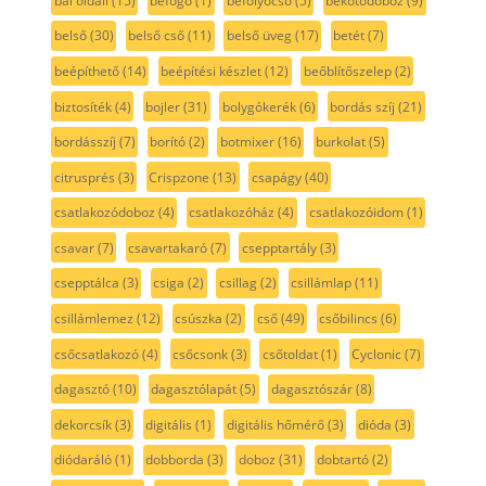
bal oldali
(15)
befogó
(1)
befolyócső
(5)
bekötődoboz
(9)
belső
(30)
belső cső
(11)
belső üveg
(17)
betét
(7)
beépíthető
(14)
beépítési készlet
(12)
beőblítőszelep
(2)
biztosíték
(4)
bojler
(31)
bolygókerék
(6)
bordás szíj
(21)
bordásszíj
(7)
borító
(2)
botmixer
(16)
burkolat
(5)
citrusprés
(3)
Crispzone
(13)
csapágy
(40)
csatlakozódoboz
(4)
csatlakozóház
(4)
csatlakozóidom
(1)
csavar
(7)
csavartakaró
(7)
csepptartály
(3)
csepptálca
(3)
csiga
(2)
csillag
(2)
csillámlap
(11)
csillámlemez
(12)
csúszka
(2)
cső
(49)
csőbilincs
(6)
csőcsatlakozó
(4)
csőcsonk
(3)
csőtoldat
(1)
Cyclonic
(7)
dagasztó
(10)
dagasztólapát
(5)
dagasztószár
(8)
dekorcsík
(3)
digitális
(1)
digitális hőmérő
(3)
dióda
(3)
diódaráló
(1)
dobborda
(3)
doboz
(31)
dobtartó
(2)