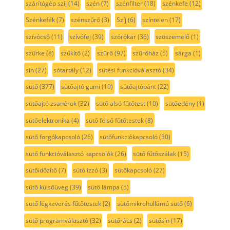
szárítógép szíj
(14)
szén
(7)
szénfilter
(18)
szénkefe
(12)
Szénkefék
(7)
szénszűrő
(3)
Szíj
(6)
színtelen
(17)
szívócső
(11)
szívófej
(39)
szórókar
(36)
szöszemelő
(1)
szürke
(8)
szűkítő
(2)
szűrő
(97)
szűrőház
(5)
sárga
(1)
sín
(27)
sótartály
(12)
sütési funkcióválasztó
(34)
sütő
(377)
sütőajtó gumi
(10)
sütőajtópánt
(22)
sütőajtó zsanérok
(32)
sütő alsó fűtőtest
(10)
sütőedény
(1)
sütőelektronika
(4)
sütő felső fűtőtestek
(8)
sütő forgókapcsoló
(26)
sütőfunkciókapcsoló
(30)
sütő funkcióválasztó kapcsolók
(26)
sütő fűtőszálak
(15)
sütőidőzítő
(7)
sütő izzó
(3)
sütőkapcsoló
(27)
sütő külsőüveg
(39)
sütő lámpa
(5)
sütő légkeverés fűtőtestek
(2)
sütőmikrohullámú sütő
(6)
sütő programválasztó
(32)
sütőrács
(2)
sütősín
(17)