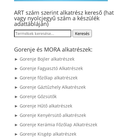
ART szám szerint alkatrész kereső (hat
vagy nyolcjegyű szám a készülék
adattábláján)
Keresés
Keresés
a
következőre:
Gorenje és MORA alkatrészek:
► Gorenje Bojler alkatrészek
► Gorenje Fagyasztó Alkatrészek
► Gorenje főzőlap alkatrészek
► Gorenje Gáztűzhely Alkatrészek
► Gorenje Gőzsütők
► Gorenje Hűtő alkatrészek
► Gorenje Kenyérsütő alkatrészek
► Gorenje Kerámia Főzőlap Alkatrészek
► Gorenje Kisgép alkatrészek