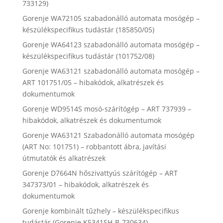
733129)
Gorenje WA72105 szabadonálló automata mosógép –
készülékspecifikus tudástár (185850/05)
Gorenje WA64123 szabadonálló automata mosógép –
készülékspecifikus tudástár (101752/08)
Gorenje WA63121 szabadonálló automata mosógép –
ART 101751/05 – hibakódok, alkatrészek és
dokumentumok
Gorenje WD9514S mosó-szárítógép – ART 737939 –
hibakódok, alkatrészek és dokumentumok
Gorenje WA63121 Szabadonálló automata mosógép
(ART No: 101751) – robbantott ábra, javítási
útmutatók és alkatrészek
Gorenje D7664N hőszivattyús szárítógép – ART
347373/01 – hibakódok, alkatrészek és
dokumentumok
Gorenje kombinált tűzhely – készülékspecifikus
tudástár (Gorenje K5341SH-B-730634)