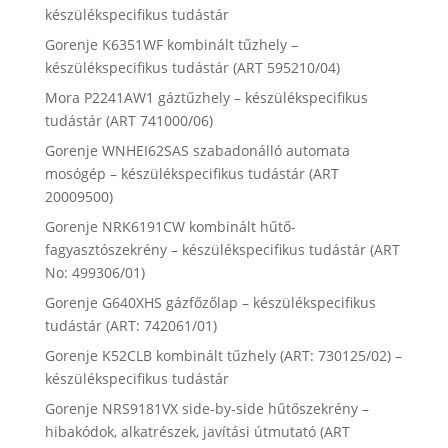
készülékspecifikus tudástár
Gorenje K6351WF kombinált tűzhely –
készülékspecifikus tudástár (ART 595210/04)
Mora P2241AW1 gáztűzhely – készülékspecifikus
tudástár (ART 741000/06)
Gorenje WNHEI62SAS szabadonálló automata
mosógép – készülékspecifikus tudástár (ART
20009500)
Gorenje NRK6191CW kombinált hűtő-
fagyasztószekrény – készülékspecifikus tudástár (ART
No: 499306/01)
Gorenje G640XHS gázfőzőlap – készülékspecifikus
tudástár (ART: 742061/01)
Gorenje K52CLB kombinált tűzhely (ART: 730125/02) –
készülékspecifikus tudástár
Gorenje NRS9181VX side-by-side hűtőszekrény –
hibakódok, alkatrészek, javítási útmutató (ART