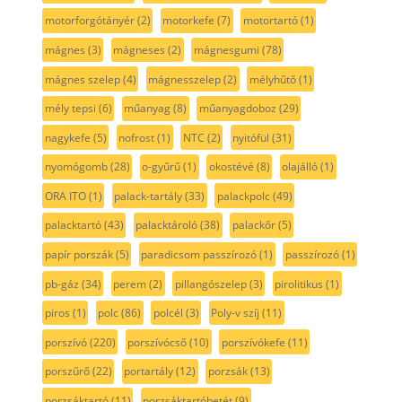
motorforgótányér
(2)
motorkefe
(7)
motortartó
(1)
mágnes
(3)
mágneses
(2)
mágnesgumi
(78)
mágnes szelep
(4)
mágnesszelep
(2)
mélyhűtő
(1)
mély tepsi
(6)
műanyag
(8)
műanyagdoboz
(29)
nagykefe
(5)
nofrost
(1)
NTC
(2)
nyitófül
(31)
nyomógomb
(28)
o-gyűrű
(1)
okostévé
(8)
olajálló
(1)
ORA ITO
(1)
palack-tartály
(33)
palackpolc
(49)
palacktartó
(43)
palacktároló
(38)
palackőr
(5)
papír porszák
(5)
paradicsom passzírozó
(1)
passzírozó
(1)
pb-gáz
(34)
perem
(2)
pillangószelep
(3)
pirolitikus
(1)
piros
(1)
polc
(86)
polcél
(3)
Poly-v szíj
(11)
porszívó
(220)
porszívócső
(10)
porszívókefe
(11)
porszűrő
(22)
portartály
(12)
porzsák
(13)
porzsáktartó
(11)
porzsáktartóbetét
(9)