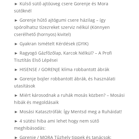
► Külső sütő ajtóüveg csere Gorenje és Mora
sütőknél
► Gorenje hűtő ajtógumi csere házilag – így
spórolhatsz tízezreket szerviz nélkül (Könnyen
cserélhető (hornyos) kivitel)
► Gyakran Ismételt Kérdések (GYIK)
► Ragyogó Gázfőzőlap, Karcok Nélkül? – A Profi
Tisztítás Első Lépései
► HISENSE / GORENJE klíma robbantott ábrák
► Gorenje bojler robbantott ábrák, és használati
utasítások
► Miért károsodnak a ruhák mosás közben? – Mosási
hibák és megoldásaik
► Mosási Katasztrófák: Így Mentsd meg a Ruháidat!
► 4 sütési hiba ami lehet hogy nem sütő
meghibásodás:
► Gorenje / MORA Tűzhely tippek és tanácsok: