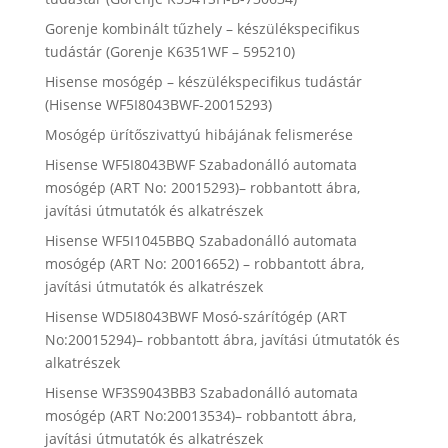
Gorenje kombinált tűzhely – készülékspecifikus
tudástár (Gorenje K6351WF – 595210)
Hisense mosógép – készülékspecifikus tudástár
(Hisense WF5I8043BWF-20015293)
Mosógép ürítőszivattyú hibájának felismerése
Hisense WF5I8043BWF Szabadonálló automata
mosógép (ART No: 20015293)– robbantott ábra,
javítási útmutatók és alkatrészek
Hisense WF5I1045BBQ Szabadonálló automata
mosógép (ART No: 20016652) – robbantott ábra,
javítási útmutatók és alkatrészek
Hisense WD5I8043BWF Mosó-szárítógép (ART
No:20015294)– robbantott ábra, javítási útmutatók és
alkatrészek
Hisense WF3S9043BB3 Szabadonálló automata
mosógép (ART No:20013534)– robbantott ábra,
javítási útmutatók és alkatrészek