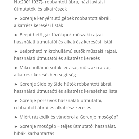
No:20011937)- robbantott ábra, házi javítási
útmutatók, és alkatrészek
► Gorenje kenyérsütő gépek robbantott ábrái,
alkatrész keresési listák
► Beépíthető gáz főzőlapok műszaki rajzai,
használati útmutatói és alkatrész keresési listái
► Beépíthető mikrohullámú sütők műszaki rajzai,
használati útmutatói és alkatrész keresés
► Mikrohullámú sütők leírásai, műszaki rajzai,
alkatrész keresésben segítség
► Gorenje Side by Side hűtők robbantott ábrái,
használati útmutaóti és alkatrész kereséshez lista
► Gorenje porszívók használati útmutatói,
robbantott ábrái és alkatrész keresés
► Miért rázkódik és vándorol a Gorenje mosógép?
► Gorenje mosógép – teljes útmutató: használat,
hibák, karbantartás