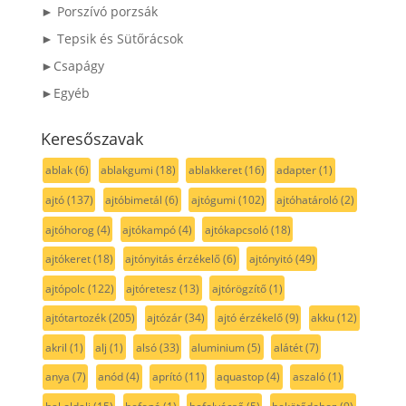
► Porszívó porzsák
► Tepsik és Sütőrácsok
►Csapágy
►Egyéb
Keresőszavak
ablak
(6)
ablakgumi
(18)
ablakkeret
(16)
adapter
(1)
ajtó
(137)
ajtóbimetál
(6)
ajtógumi
(102)
ajtóhatároló
(2)
ajtóhorog
(4)
ajtókampó
(4)
ajtókapcsoló
(18)
ajtókeret
(18)
ajtónyitás érzékelő
(6)
ajtónyitó
(49)
ajtópolc
(122)
ajtóretesz
(13)
ajtórögzítő
(1)
ajtótartozék
(205)
ajtózár
(34)
ajtó érzékelő
(9)
akku
(12)
akril
(1)
alj
(1)
alsó
(33)
aluminium
(5)
alátét
(7)
anya
(7)
anód
(4)
aprító
(11)
aquastop
(4)
aszaló
(1)