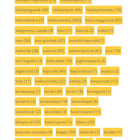
hűtőajtógumik
(46)
hűtőajtópolc
(66)
hűtőajtótömítés
(76)
hűtő hőmérő
(2)
hűtőszekrény
(345)
hűtő üvegpolcok
(85)
idegentest csapda
(4)
idom
(1)
illatrúd
(2)
indító
(1)
inox
(56)
inox gombok
(42)
ionizáló kapcsoló
(1)
italkorlát
(38)
italtartó
(85)
italtartópolcok
(81)
izzó
(10)
izzó foglalat
(3)
jobb oldali
(10)
jégkockatartó
(3)
jégkészítő
(3)
kapcsoló
(40)
kapcsolósor
(1)
kapocs
(2)
kefe
(11)
kefésszívófej
(22)
kehely
(3)
kenyérsütő
(12)
kenőanyag
(1)
kerek
(28)
keret
(18)
keringtető
(1)
kerámia
(3)
kerámialap
(14)
keverőlapát
(4)
keverőszár
(2)
keverőtál
(3)
kezelő panel
(11)
kifolyócső
(16)
kijelző panel
(1)
kilincs
(30)
kinyomó szivattyú
(4)
kisgép
(34)
kiskerék
(7)
kisállat
(1)