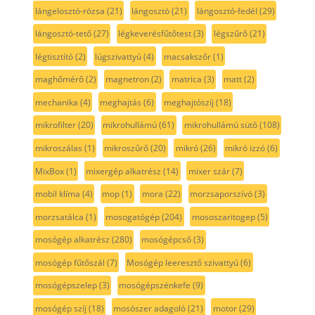
lángelosztó-rózsa
(21)
lángosztó
(21)
lángosztó-fedél
(29)
lángosztó-tető
(27)
légkeverésfűtőtest
(3)
légszűrő
(21)
légtisztító
(2)
lúgszivattyú
(4)
macsakszőr
(1)
maghőmérő
(2)
magnetron
(2)
matrica
(3)
matt
(2)
mechanika
(4)
meghajtás
(6)
meghajtószíj
(18)
mikrofilter
(20)
mikrohullámú
(61)
mikrohullámú sütő
(108)
mikroszálas
(1)
mikroszűrő
(20)
mikró
(26)
mikró izzó
(6)
MixBox
(1)
mixergép alkatrész
(14)
mixer szár
(7)
mobil klíma
(4)
mop
(1)
mora
(22)
morzsaporszívó
(3)
morzsatálca
(1)
mosogatógép
(204)
mososzaritogep
(5)
mosógép alkatrész
(280)
mosógépcső
(3)
mosógép fűtőszál
(7)
Mosógép leeresztő szivattyú
(6)
mosógépszelep
(3)
mosógépszénkefe
(9)
mosógép szíj
(18)
mosószer adagoló
(21)
motor
(29)