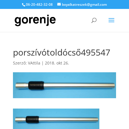
06-20-482-32-08
boyalkatreszek@gmail.com
porszívótoldócső495547
Szerző:
VAttila
|
2018. okt 26.