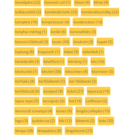
kivetőpánt
(23)
kivezető cső
(1)
klixon
(4)
klíma
(4)
kolbásztöltő
(2)
kombinált kefe
(23)
kombináltszívófej
(22)
komplett
(16)
kompresszor
(4)
kondenzátor
(14)
konyhai mérleg
(1)
korlát
(6)
koronafűtés
(3)
koszorú fűtőszál
(3)
kosár
(34)
kosársín
(3)
kupak
(5)
kuplung
(8)
kutyaszőr
(1)
kábel
(9)
kábeldob
(1)
kávédaráló
(3)
kávéfőző
(1)
kémény
(1)
kés
(16)
késtisztító
(1)
készlet
(38)
kétszintes
(4)
kézimixer
(5)
körfütés
(8)
körfűtőbetét
(5)
kör fűtőbetét
(5)
körfűtőszál
(6)
középső
(9)
külső
(27)
laposszíj
(19)
lapos tepsi
(5)
lassúprés
(6)
led
(14)
LedVision
(2)
leeresztő szivattyú
(4)
lemez
(6)
lengéscsillapító
(10)
logo
(3)
lyuktárcsa
(2)
láb
(12)
lábtartó
(2)
láda
(30)
lámpa
(28)
lámpabúra
(8)
lángelosztó
(23)