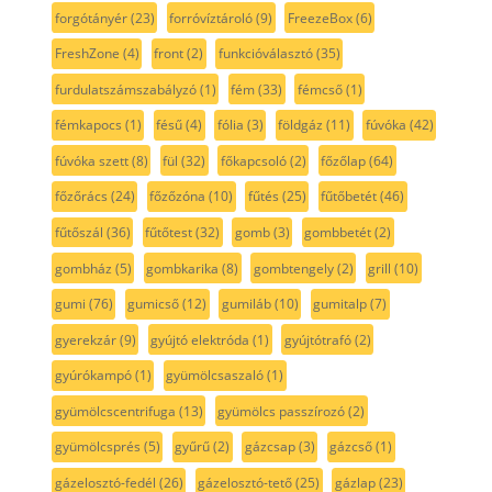
forgótányér
(23)
forróvíztároló
(9)
FreezeBox
(6)
FreshZone
(4)
front
(2)
funkcióválasztó
(35)
furdulatszámszabályzó
(1)
fém
(33)
fémcső
(1)
fémkapocs
(1)
fésű
(4)
fólia
(3)
földgáz
(11)
fúvóka
(42)
fúvóka szett
(8)
fül
(32)
főkapcsoló
(2)
főzőlap
(64)
főzőrács
(24)
főzőzóna
(10)
fűtés
(25)
fűtőbetét
(46)
fűtőszál
(36)
fűtőtest
(32)
gomb
(3)
gombbetét
(2)
gombház
(5)
gombkarika
(8)
gombtengely
(2)
grill
(10)
gumi
(76)
gumicső
(12)
gumiláb
(10)
gumitalp
(7)
gyerekzár
(9)
gyújtó elektróda
(1)
gyújtótrafó
(2)
gyúrókampó
(1)
gyümölcsaszaló
(1)
gyümölcscentrifuga
(13)
gyümölcs passzírozó
(2)
gyümölcsprés
(5)
gyűrű
(2)
gázcsap
(3)
gázcső
(1)
gázelosztó-fedél
(26)
gázelosztó-tető
(25)
gázlap
(23)