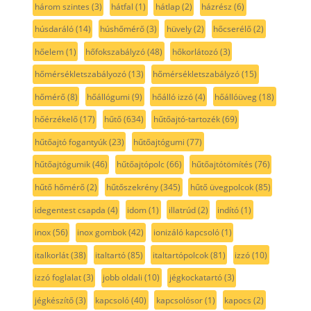
három szintes
(3)
hátfal
(1)
hátlap
(2)
házrész
(6)
húsdaráló
(14)
húshőmérő
(3)
hüvely
(2)
hőcserélő
(2)
hőelem
(1)
hőfokszabályzó
(48)
hőkorlátozó
(3)
hőmérsékletszabályozó
(13)
hőmérsékletszabályzó
(15)
hőmérő
(8)
hőállógumi
(9)
hőálló izzó
(4)
hőállóüveg
(18)
hőérzékelő
(17)
hűtő
(634)
hűtőajtó-tartozék
(69)
hűtőajtó fogantyúk
(23)
hűtőajtógumi
(77)
hűtőajtógumik
(46)
hűtőajtópolc
(66)
hűtőajtótömítés
(76)
hűtő hőmérő
(2)
hűtőszekrény
(345)
hűtő üvegpolcok
(85)
idegentest csapda
(4)
idom
(1)
illatrúd
(2)
indító
(1)
inox
(56)
inox gombok
(42)
ionizáló kapcsoló
(1)
italkorlát
(38)
italtartó
(85)
italtartópolcok
(81)
izzó
(10)
izzó foglalat
(3)
jobb oldali
(10)
jégkockatartó
(3)
jégkészítő
(3)
kapcsoló
(40)
kapcsolósor
(1)
kapocs
(2)