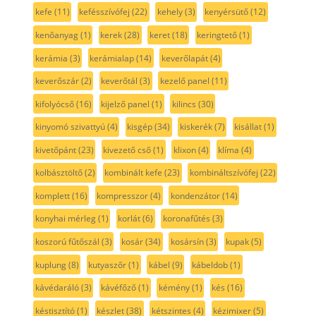
kefe
(11)
kefésszívófej
(22)
kehely
(3)
kenyérsütő
(12)
kenőanyag
(1)
kerek
(28)
keret
(18)
keringtető
(1)
kerámia
(3)
kerámialap
(14)
keverőlapát
(4)
keverőszár
(2)
keverőtál
(3)
kezelő panel
(11)
kifolyócső
(16)
kijelző panel
(1)
kilincs
(30)
kinyomó szivattyú
(4)
kisgép
(34)
kiskerék
(7)
kisállat
(1)
kivetőpánt
(23)
kivezető cső
(1)
klixon
(4)
klíma
(4)
kolbásztöltő
(2)
kombinált kefe
(23)
kombináltszívófej
(22)
komplett
(16)
kompresszor
(4)
kondenzátor
(14)
konyhai mérleg
(1)
korlát
(6)
koronafűtés
(3)
koszorú fűtőszál
(3)
kosár
(34)
kosársín
(3)
kupak
(5)
kuplung
(8)
kutyaszőr
(1)
kábel
(9)
kábeldob
(1)
kávédaráló
(3)
kávéfőző
(1)
kémény
(1)
kés
(16)
késtisztító
(1)
készlet
(38)
kétszintes
(4)
kézimixer
(5)