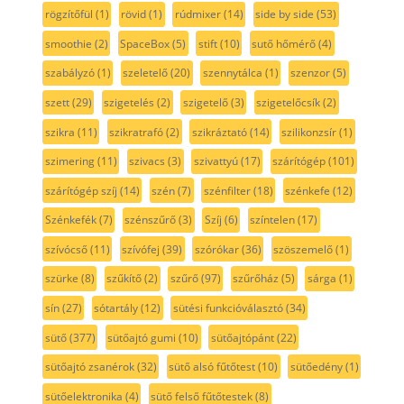
rögzítőfül
(1)
rövid
(1)
rúdmixer
(14)
side by side
(53)
smoothie
(2)
SpaceBox
(5)
stift
(10)
sutő hőmérő
(4)
szabályzó
(1)
szeletelő
(20)
szennytálca
(1)
szenzor
(5)
szett
(29)
szigetelés
(2)
szigetelő
(3)
szigetelőcsík
(2)
szikra
(11)
szikratrafó
(2)
szikráztató
(14)
szilikonzsír
(1)
szimering
(11)
szivacs
(3)
szivattyú
(17)
szárítógép
(101)
szárítógép szíj
(14)
szén
(7)
szénfilter
(18)
szénkefe
(12)
Szénkefék
(7)
szénszűrő
(3)
Szíj
(6)
színtelen
(17)
szívócső
(11)
szívófej
(39)
szórókar
(36)
szöszemelő
(1)
szürke
(8)
szűkítő
(2)
szűrő
(97)
szűrőház
(5)
sárga
(1)
sín
(27)
sótartály
(12)
sütési funkcióválasztó
(34)
sütő
(377)
sütőajtó gumi
(10)
sütőajtópánt
(22)
sütőajtó zsanérok
(32)
sütő alsó fűtőtest
(10)
sütőedény
(1)
sütőelektronika
(4)
sütő felső fűtőtestek
(8)