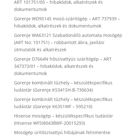
ART 101751/05 – hibakódok, alkatrészek és
dokumentumok
Gorenje WD9514S mosó-szárítógép – ART 737939 –
hibakódok, alkatrészek és dokumentumok
Gorenje WA63121 Szabadonálló automata mosógép
(ART No: 101751) – robbantott ábra, javítási
útmutatók és alkatrészek
Gorenje D7664N hőszivattyús szárítógép – ART
347373/01 – hibakódok, alkatrészek és
dokumentumok
Gorenje kombinált tűzhely – készülékspecifikus
tudástár (Gorenje K5341SH-B-730634)
Gorenje kombinált tűzhely – készülékspecifikus
tudástár (Gorenje K6351WF – 595210)
Hisense mosógép – készülékspecifikus tudástár
(Hisense WF5I8043BWF-20015293)
Mosógép ürítőszivattyú hibájának felismerése