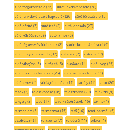
sütő forgókapcsoló
(26)
sütőfunkciókapcsoló
(30)
sütő funkcióválasztó kapcsolók
(26)
sütő fűtőszálak
(15)
sütőidőzítő
(7)
sütő izzó
(3)
sütőkapcsoló
(27)
sütő külsőüveg
(39)
sütő lámpa
(5)
sütő légkeverés fűtőtestek
(2)
sütőmikrohullámú sütő
(6)
sütő programválasztó
(32)
sütőrács
(2)
sütősín
(17)
sütő világítás
(5)
sütőégő
(5)
sütőóra
(14)
sütő üveg
(26)
sütő üzemmódkapcsoló
(25)
sütő üzemmódváltó
(11)
sűtő-timer
(4)
sűtőajtó tömítés
(17)
tartály
(51)
tartó
(26)
tasak
(2)
teleszkópcső
(16)
teleszkópos
(20)
televízió
(9)
tengely
(3)
tepsi
(17)
tepsik sütőrácsok
(16)
termo
(4)
termoelem
(6)
termosztát
(46)
tető
(16)
textil porzsák
(6)
tisztítószer
(1)
tojástartó
(7)
toldócső
(11)
tolóka
(1)
transzformátor
(3)
turbina csavar
(1)
turbókefe
(6)