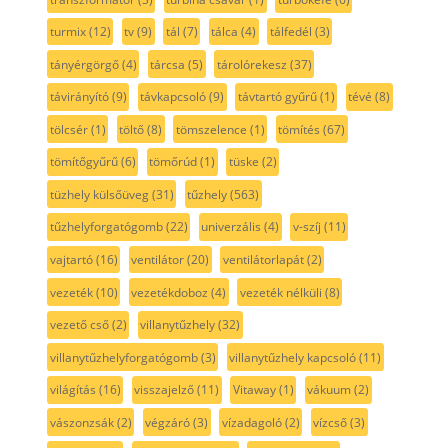
turmix
(12)
tv
(9)
tál
(7)
tálca
(4)
tálfedél
(3)
tányérgörgő
(4)
tárcsa
(5)
tárolórekesz
(37)
távirányító
(9)
távkapcsoló
(9)
távtartó gyűrű
(1)
tévé
(8)
tölcsér
(1)
töltő
(8)
tömszelence
(1)
tömítés
(67)
tömítőgyűrű
(6)
tömőrúd
(1)
tüske
(2)
tüzhely külsőüveg
(31)
tűzhely
(563)
tűzhelyforgatógomb
(22)
univerzális
(4)
v-szíj
(11)
vajtartó
(16)
ventilátor
(20)
ventilátorlapát
(2)
vezeték
(10)
vezetékdoboz
(4)
vezeték nélküli
(8)
vezető cső
(2)
villanytűzhely
(32)
villanytűzhelyforgatógomb
(3)
villanytűzhely kapcsoló
(11)
világítás
(16)
visszajelző
(11)
Vitaway
(1)
vákuum
(2)
vászonzsák
(2)
végzáró
(3)
vízadagoló
(2)
vízcső
(3)