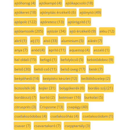
ajtóhorog
(4)
ajtókampó
(4)
ajtókapcsoló
(18)
ajtókeret
(18)
ajtónyitás érzékelő
(6)
ajtónyitó
(49)
ajtópolc
(122)
ajtóretesz
(13)
ajtórögzítő
(1)
ajtótartozék
(205)
ajtózár
(34)
ajtó érzékelő
(9)
akku
(12)
akril
(1)
alj
(1)
alsó
(33)
aluminium
(5)
alátét
(7)
anya
(7)
anód
(4)
aprító
(11)
aquastop
(4)
aszaló
(1)
bal oldali
(15)
befogó
(1)
befolyócső
(5)
bekötődoboz
(9)
belső
(30)
belső cső
(11)
belső üveg
(17)
betét
(7)
beépíthető
(14)
beépítési készlet
(12)
beőblítőszelep
(2)
biztosíték
(4)
bojler
(31)
bolygókerék
(6)
bordás szíj
(21)
bordásszíj
(7)
borító
(2)
botmixer
(16)
burkolat
(5)
citrusprés
(3)
Crispzone
(13)
csapágy
(40)
csatlakozódoboz
(4)
csatlakozóház
(4)
csatlakozóidom
(1)
csavar
(7)
csavartakaró
(7)
csepptartály
(3)