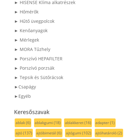
► HISENSE Klíma alkatrészek
► Hőmérők
► Hűtő üvegpolcok
► Kenőanyagok
► Mérlegek
► MORA Tűzhely
► Porszívó HEPAFILTER
► Porszívó porzsák
► Tepsik és Sütőrácsok
►Csapágy
►Egyéb
Keresőszavak
ablak
(6)
ablakgumi
(18)
ablakkeret
(16)
adapter
(1)
ajtó
(137)
ajtóbimetál
(6)
ajtógumi
(102)
ajtóhatároló
(2)