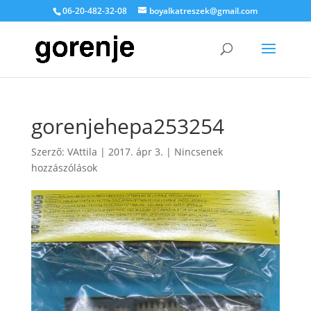
06-20-482-32-08
boyalkatreszek@gmail.com
gorenjehepa253254
Szerző:
VAttila
|
2017. ápr 3.
|
Nincsenek
hozzászólások