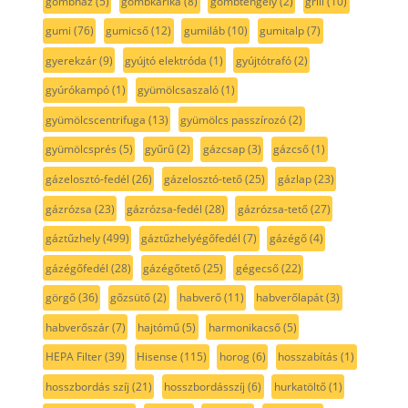
gombház
(5)
gombkarika
(8)
gombtengely
(2)
grill
(10)
gumi
(76)
gumicső
(12)
gumiláb
(10)
gumitalp
(7)
gyerekzár
(9)
gyújtó elektróda
(1)
gyújtótrafó
(2)
gyúrókampó
(1)
gyümölcsaszaló
(1)
gyümölcscentrifuga
(13)
gyümölcs passzírozó
(2)
gyümölcsprés
(5)
gyűrű
(2)
gázcsap
(3)
gázcső
(1)
gázelosztó-fedél
(26)
gázelosztó-tető
(25)
gázlap
(23)
gázrózsa
(23)
gázrózsa-fedél
(28)
gázrózsa-tető
(27)
gáztűzhely
(499)
gáztűzhelyégőfedél
(7)
gázégő
(4)
gázégőfedél
(28)
gázégőtető
(25)
gégecső
(22)
görgő
(36)
gőzsütő
(2)
habverő
(11)
habverőlapát
(3)
habverőszár
(7)
hajtómű
(5)
harmonikacső
(5)
HEPA Filter
(39)
Hisense
(115)
horog
(6)
hosszabítás
(1)
hosszbordás szíj
(21)
hosszbordásszíj
(6)
hurkatöltő
(1)