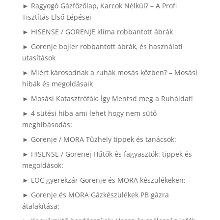
► Ragyogó Gázfőzőlap, Karcok Nélkül? – A Profi
Tisztítás Első Lépései
► HISENSE / GORENJE klíma robbantott ábrák
► Gorenje bojler robbantott ábrák, és használati
utasítások
► Miért károsodnak a ruhák mosás közben? – Mosási
hibák és megoldásaik
► Mosási Katasztrófák: Így Mentsd meg a Ruháidat!
► 4 sütési hiba ami lehet hogy nem sütő
meghibásodás:
► Gorenje / MORA Tűzhely tippek és tanácsok:
► HISENSE / Gorenej Hűtők és fagyasztók: tippek és
megoldások:
► LOC gyerekzár Gorenje és MORA készülékeken:
► Gorenje és MORA Gázkészülékek PB gázra
átalakítása: