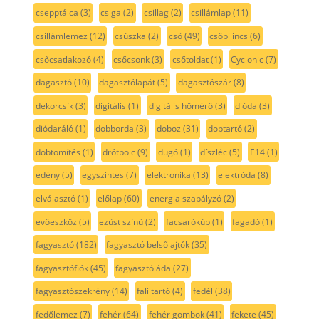
csepptálca
(3)
csiga
(2)
csillag
(2)
csillámlap
(11)
csillámlemez
(12)
csúszka
(2)
cső
(49)
csőbilincs
(6)
csőcsatlakozó
(4)
csőcsonk
(3)
csőtoldat
(1)
Cyclonic
(7)
dagasztó
(10)
dagasztólapát
(5)
dagasztószár
(8)
dekorcsík
(3)
digitális
(1)
digitális hőmérő
(3)
dióda
(3)
diódaráló
(1)
dobborda
(3)
doboz
(31)
dobtartó
(2)
dobtömítés
(1)
drótpolc
(9)
dugó
(1)
díszléc
(5)
E14
(1)
edény
(5)
egyszintes
(7)
elektronika
(13)
elektróda
(8)
elválasztó
(1)
előlap
(60)
energia szabályzó
(2)
evőeszköz
(5)
ezüst színű
(2)
facsarókúp
(1)
fagadó
(1)
fagyasztó
(182)
fagyasztó belső ajtók
(35)
fagyasztófiók
(45)
fagyasztóláda
(27)
fagyasztószekrény
(14)
fali tartó
(4)
fedél
(38)
fedőlemez
(7)
fehér
(64)
fehér gombok
(41)
fekete
(45)