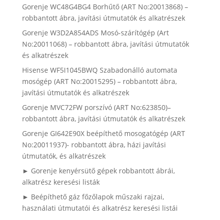
Gorenje WC48G4BG4 Borhűtő (ART No:20013868) –
robbantott ábra, javítási útmutatók és alkatrészek
Gorenje W3D2A854ADS Mosó-szárítógép (Art
No:20011068) – robbantott ábra, javítási útmutatók
és alkatrészek
Hisense WF5I1045BWQ Szabadonálló automata
mosógép (ART No:20015295) – robbantott ábra,
javítási útmutatók és alkatrészek
Gorenje MVC72FW porszívó (ART No:623850)–
robbantott ábra, javítási útmutatók és alkatrészek
Gorenje GI642E90X beépíthető mosogatógép (ART
No:20011937)- robbantott ábra, házi javítási
útmutatók, és alkatrészek
► Gorenje kenyérsütő gépek robbantott ábrái,
alkatrész keresési listák
► Beépíthető gáz főzőlapok műszaki rajzai,
használati útmutatói és alkatrész keresési listái