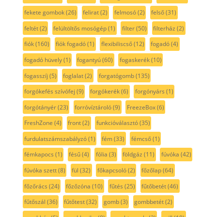
fekete gombok
(26)
felirat
(2)
felmosó
(2)
felső
(31)
feltét
(2)
felültöltős mosógép
(1)
filter
(50)
filterház
(2)
fiók
(160)
fiók fogadó
(1)
flexibiliscső
(12)
fogadó
(4)
fogadó hüvely
(1)
fogantyú
(60)
fogaskerék
(10)
fogasszíj
(5)
foglalat
(2)
forgatógomb
(135)
forgókefés szívófej
(9)
forgókerék
(6)
forgónyárs
(1)
forgótányér
(23)
forróvíztároló
(9)
FreezeBox
(6)
FreshZone
(4)
front
(2)
funkcióválasztó
(35)
furdulatszámszabályzó
(1)
fém
(33)
fémcső
(1)
fémkapocs
(1)
fésű
(4)
fólia
(3)
földgáz
(11)
fúvóka
(42)
fúvóka szett
(8)
fül
(32)
főkapcsoló
(2)
főzőlap
(64)
főzőrács
(24)
főzőzóna
(10)
fűtés
(25)
fűtőbetét
(46)
fűtőszál
(36)
fűtőtest
(32)
gomb
(3)
gombbetét
(2)