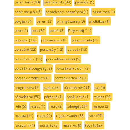
palacktartó
(43)
palacktároló
(38)
palackőr
(5)
papír porszák
(5)
paradicsom passzírozó
(1)
passzírozó
(1)
pb-gáz
(34)
perem
(2)
pillangószelep
(3)
pirolitikus
(1)
piros
(1)
polc
(86)
polcél
(3)
Poly-v szíj
(11)
porszívó
(220)
porszívócső
(10)
porszívókefe
(11)
porszűrő
(22)
portartály
(12)
porzsák
(13)
porzsáktartó
(11)
porzsáktartóbetét
(9)
porzsáktartóegység
(9)
porzsáktartóidom
(9)
porzsáktartókeret
(10)
porzsáktartóvilla
(9)
programóra
(7)
pumpa
(3)
pálcahőmérő
(1)
pár
(5)
páraelszívó
(50)
párásító
(1)
párátlanító
(1)
rekesz
(29)
relé
(5)
retesz
(1)
retro
(2)
robotgép
(37)
rosetta
(2)
rozetta
(11)
rugó
(20)
rugós-zsanér
(33)
rács
(27)
rácsgumi
(4)
rácstartó
(3)
résszívó
(8)
rögzítő
(27)