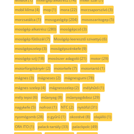
MixBox
(1)
mixergép alkatrész
(14)
mixer szár
(7)
mobil klíma
(4)
mop
(1)
mora
(22)
morzsaporszívó
(3)
morzsatálca
(1)
mosogatógép
(204)
mososzaritogep
(5)
mosógép alkatrész
(280)
mosógépcső
(3)
mosógép fűtőszál
(7)
Mosógép leeresztő szivattyú
(6)
mosógépszelep
(3)
mosógépszénkefe
(9)
mosógép szíj
(18)
mosószer adagoló
(21)
motor
(29)
motorforgótányér
(2)
motorkefe
(7)
motortartó
(1)
mágnes
(3)
mágneses
(2)
mágnesgumi
(78)
mágnes szelep
(4)
mágnesszelep
(2)
mélyhűtő
(1)
mély tepsi
(6)
műanyag
(8)
műanyagdoboz
(29)
nagykefe
(5)
nofrost
(1)
NTC
(2)
nyitófül
(31)
nyomógomb
(28)
o-gyűrű
(1)
okostévé
(8)
olajálló
(1)
ORA ITO
(1)
palack-tartály
(33)
palackpolc
(49)