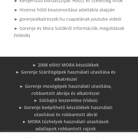
► Kenyérsütő bordásszíjak: Hossz és szélesség infók
► Hisense hűtő beazonosítása adattábla alapján
► gorenjealkatreszek.hu csapatának youtube videói
► Gorenje és Mora Sütőkről információk, megoldások
(Videók)
► 2008 előtti MORA készülékek
► Gorenje Szárítógépek használati utasítása és
alkatrészei
► Gorenje mosógépek használati utasítása,
robbantott ábrája és alkatrészei
► Sütőajtó leszerelése (Videó)
► Gorenje beépíthető készülékek használati
utasításai és robbantott ábrái
► MORA tűzhelyek használati utasítások
adatlapok robbantott rajzok
► Gorenje Bojler Vízkő problémák és