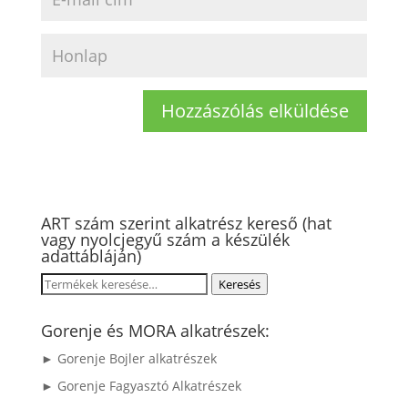
ART szám szerint alkatrész kereső (hat
vagy nyolcjegyű szám a készülék
adattábláján)
Keresés
Keresés
a
következőre:
Gorenje és MORA alkatrészek:
► Gorenje Bojler alkatrészek
► Gorenje Fagyasztó Alkatrészek