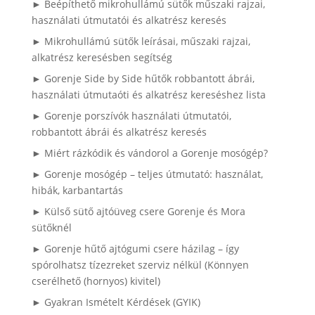
► Beépíthető mikrohullámú sütők műszaki rajzai,
használati útmutatói és alkatrész keresés
► Mikrohullámú sütők leírásai, műszaki rajzai,
alkatrész keresésben segítség
► Gorenje Side by Side hűtők robbantott ábrái,
használati útmutaóti és alkatrész kereséshez lista
► Gorenje porszívók használati útmutatói,
robbantott ábrái és alkatrész keresés
► Miért rázkódik és vándorol a Gorenje mosógép?
► Gorenje mosógép – teljes útmutató: használat,
hibák, karbantartás
► Külső sütő ajtóüveg csere Gorenje és Mora
sütőknél
► Gorenje hűtő ajtógumi csere házilag – így
spórolhatsz tízezreket szerviz nélkül (Könnyen
cserélhető (hornyos) kivitel)
► Gyakran Ismételt Kérdések (GYIK)