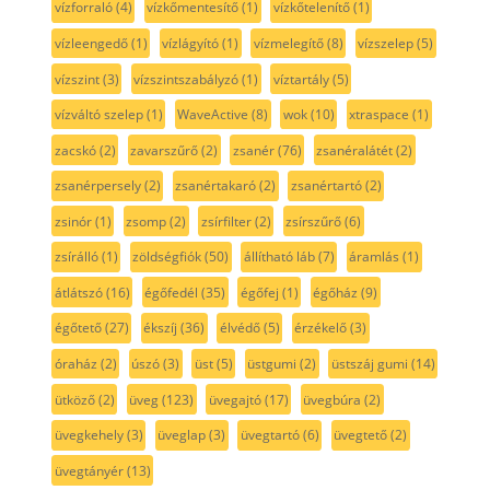
vízforraló
(4)
vízkőmentesítő
(1)
vízkőtelenítő
(1)
vízleengedő
(1)
vízlágyító
(1)
vízmelegítő
(8)
vízszelep
(5)
vízszint
(3)
vízszintszabályzó
(1)
víztartály
(5)
vízváltó szelep
(1)
WaveActive
(8)
wok
(10)
xtraspace
(1)
zacskó
(2)
zavarszűrő
(2)
zsanér
(76)
zsanéralátét
(2)
zsanérpersely
(2)
zsanértakaró
(2)
zsanértartó
(2)
zsinór
(1)
zsomp
(2)
zsírfilter
(2)
zsírszűrő
(6)
zsírálló
(1)
zöldségfiók
(50)
állítható láb
(7)
áramlás
(1)
átlátszó
(16)
égőfedél
(35)
égőfej
(1)
égőház
(9)
égőtető
(27)
ékszíj
(36)
élvédő
(5)
érzékelő
(3)
óraház
(2)
úszó
(3)
üst
(5)
üstgumi
(2)
üstszáj gumi
(14)
ütköző
(2)
üveg
(123)
üvegajtó
(17)
üvegbúra
(2)
üvegkehely
(3)
üveglap
(3)
üvegtartó
(6)
üvegtető
(2)
üvegtányér
(13)