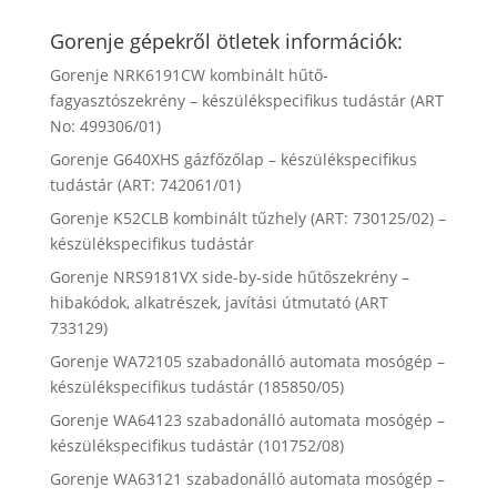
Gorenje gépekről ötletek információk:
Gorenje NRK6191CW kombinált hűtő-
fagyasztószekrény – készülékspecifikus tudástár (ART
No: 499306/01)
Gorenje G640XHS gázfőzőlap – készülékspecifikus
tudástár (ART: 742061/01)
Gorenje K52CLB kombinált tűzhely (ART: 730125/02) –
készülékspecifikus tudástár
Gorenje NRS9181VX side-by-side hűtőszekrény –
hibakódok, alkatrészek, javítási útmutató (ART
733129)
Gorenje WA72105 szabadonálló automata mosógép –
készülékspecifikus tudástár (185850/05)
Gorenje WA64123 szabadonálló automata mosógép –
készülékspecifikus tudástár (101752/08)
Gorenje WA63121 szabadonálló automata mosógép –