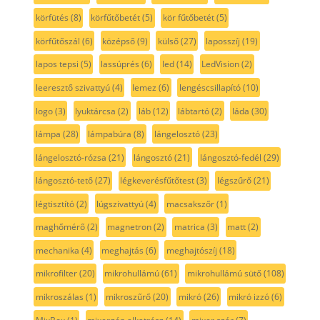
körfütés
(8)
körfűtőbetét
(5)
kör fűtőbetét
(5)
körfűtőszál
(6)
középső
(9)
külső
(27)
laposszíj
(19)
lapos tepsi
(5)
lassúprés
(6)
led
(14)
LedVision
(2)
leeresztő szivattyú
(4)
lemez
(6)
lengéscsillapító
(10)
logo
(3)
lyuktárcsa
(2)
láb
(12)
lábtartó
(2)
láda
(30)
lámpa
(28)
lámpabúra
(8)
lángelosztó
(23)
lángelosztó-rózsa
(21)
lángosztó
(21)
lángosztó-fedél
(29)
lángosztó-tető
(27)
légkeverésfűtőtest
(3)
légszűrő
(21)
légtisztító
(2)
lúgszivattyú
(4)
macsakszőr
(1)
maghőmérő
(2)
magnetron
(2)
matrica
(3)
matt
(2)
mechanika
(4)
meghajtás
(6)
meghajtószíj
(18)
mikrofilter
(20)
mikrohullámú
(61)
mikrohullámú sütő
(108)
mikroszálas
(1)
mikroszűrő
(20)
mikró
(26)
mikró izzó
(6)