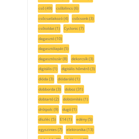
cső
(49)
csőbilincs
(6)
csőcsatlakozó
(4)
csőcsonk
(3)
csőtoldat
(1)
Cyclonic
(7)
dagasztó
(10)
dagasztólapát
(5)
dagasztószár
(8)
dekorcsík
(3)
digitális
(1)
digitális hőmérő
(3)
dióda
(3)
diódaráló
(1)
dobborda
(3)
doboz
(31)
dobtartó
(2)
dobtömítés
(1)
drótpolc
(9)
dugó
(1)
díszléc
(5)
E14
(1)
edény
(5)
egyszintes
(7)
elektronika
(13)