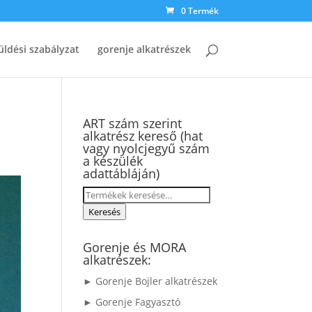
0 Termék
üldési szabályzat
gorenje alkatrészek
ART szám szerint
alkatrész kereső (hat
vagy nyolcjegyű szám
a készülék
adattábláján)
Keresés
a
Keresés
következőre:
Gorenje és MORA
alkatrészek:
► Gorenje Bojler alkatrészek
► Gorenje Fagyasztó