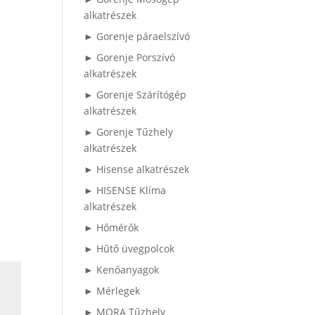
alkatrészek
► Gorenje páraelszívó
► Gorenje Porszívó
alkatrészek
► Gorenje Szárítógép
alkatrészek
► Gorenje Tűzhely
alkatrészek
► Hisense alkatrészek
► HISENSE Klíma
alkatrészek
► Hőmérők
► Hűtő üvegpolcok
► Kenőanyagok
► Mérlegek
► MORA Tűzhely