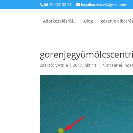
06-20-482-32-08
boyalkatreszek@gmail.com
Adatkezelésről…
Blog
gorenje alkatr
gorenjegyümölcscentr
Szerző:
VAttila
|
2017. okt 11.
|
Nincsenek hoz