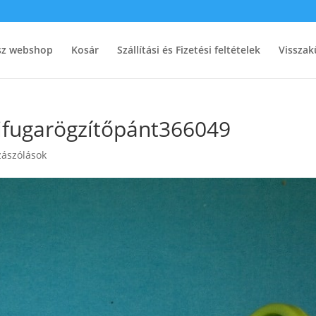
ész webshop
Kosár
Szállítási és Fizetési feltételek
Visszak
ifugarögzítőpánt366049
zászólások