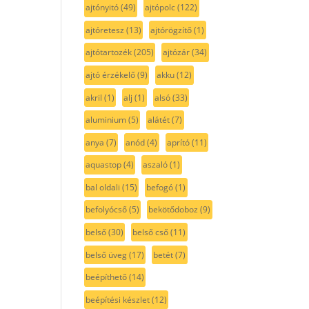
ajtónyitó
(49)
ajtópolc
(122)
ajtóretesz
(13)
ajtórögzítő
(1)
ajtótartozék
(205)
ajtózár
(34)
ajtó érzékelő
(9)
akku
(12)
akril
(1)
alj
(1)
alsó
(33)
aluminium
(5)
alátét
(7)
anya
(7)
anód
(4)
aprító
(11)
aquastop
(4)
aszaló
(1)
bal oldali
(15)
befogó
(1)
befolyócső
(5)
bekötődoboz
(9)
belső
(30)
belső cső
(11)
belső üveg
(17)
betét
(7)
beépíthető
(14)
beépítési készlet
(12)