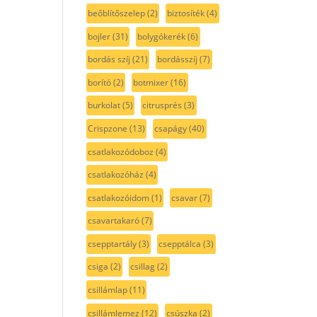
beőblítőszelep
(2)
biztosíték
(4)
bojler
(31)
bolygókerék
(6)
bordás szíj
(21)
bordásszíj
(7)
borító
(2)
botmixer
(16)
burkolat
(5)
citrusprés
(3)
Crispzone
(13)
csapágy
(40)
csatlakozódoboz
(4)
csatlakozóház
(4)
csatlakozóidom
(1)
csavar
(7)
csavartakaró
(7)
csepptartály
(3)
csepptálca
(3)
csiga
(2)
csillag
(2)
csillámlap
(11)
csillámlemez
(12)
csúszka
(2)