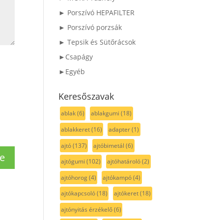
► Porszívó HEPAFILTER
► Porszívó porzsák
► Tepsik és Sütőrácsok
►Csapágy
►Egyéb
Keresőszavak
ablak
(6)
ablakgumi
(18)
ablakkeret
(16)
adapter
(1)
ajtó
(137)
ajtóbimetál
(6)
ajtógumi
(102)
ajtóhatároló
(2)
ajtóhorog
(4)
ajtókampó
(4)
ajtókapcsoló
(18)
ajtókeret
(18)
ajtónyitás érzékelő
(6)