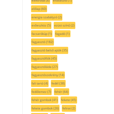
elektróda
(8)
elválasztó
(1)
előlap
(60)
energia szabályzó
(2)
evőeszköz
(5)
ezüst színű
(2)
facsarókúp
(1)
fagadó
(1)
fagyasztó
(182)
fagyasztó belső ajtók
(35)
fagyasztófiók
(45)
fagyasztóláda
(27)
fagyasztószekrény
(14)
fali tartó
(4)
fedél
(38)
fedőlemez
(7)
fehér
(64)
fehér gombok
(41)
fekete
(45)
fekete gombok
(26)
felirat
(2)