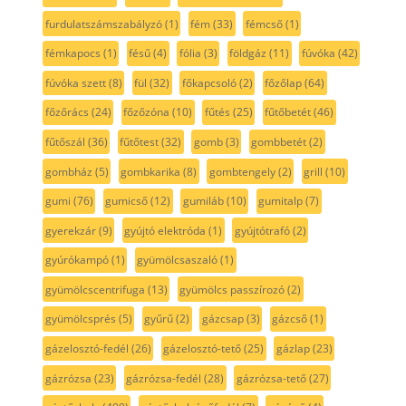
furdulatszámszabályzó
(1)
fém
(33)
fémcső
(1)
fémkapocs
(1)
fésű
(4)
fólia
(3)
földgáz
(11)
fúvóka
(42)
fúvóka szett
(8)
fül
(32)
főkapcsoló
(2)
főzőlap
(64)
főzőrács
(24)
főzőzóna
(10)
fűtés
(25)
fűtőbetét
(46)
fűtőszál
(36)
fűtőtest
(32)
gomb
(3)
gombbetét
(2)
gombház
(5)
gombkarika
(8)
gombtengely
(2)
grill
(10)
gumi
(76)
gumicső
(12)
gumiláb
(10)
gumitalp
(7)
gyerekzár
(9)
gyújtó elektróda
(1)
gyújtótrafó
(2)
gyúrókampó
(1)
gyümölcsaszaló
(1)
gyümölcscentrifuga
(13)
gyümölcs passzírozó
(2)
gyümölcsprés
(5)
gyűrű
(2)
gázcsap
(3)
gázcső
(1)
gázelosztó-fedél
(26)
gázelosztó-tető
(25)
gázlap
(23)
gázrózsa
(23)
gázrózsa-fedél
(28)
gázrózsa-tető
(27)