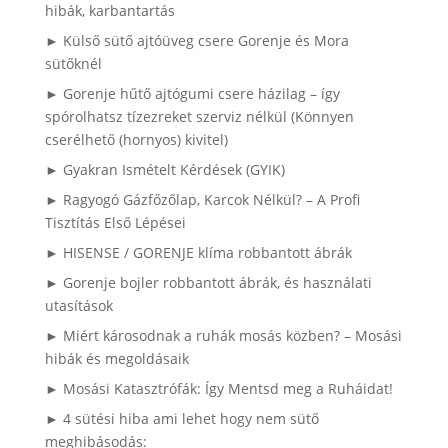
hibák, karbantartás
► Külső sütő ajtóüveg csere Gorenje és Mora
sütőknél
► Gorenje hűtő ajtógumi csere házilag – így
spórolhatsz tízezreket szerviz nélkül (Könnyen
cserélhető (hornyos) kivitel)
► Gyakran Ismételt Kérdések (GYIK)
► Ragyogó Gázfőzőlap, Karcok Nélkül? – A Profi
Tisztítás Első Lépései
► HISENSE / GORENJE klíma robbantott ábrák
► Gorenje bojler robbantott ábrák, és használati
utasítások
► Miért károsodnak a ruhák mosás közben? – Mosási
hibák és megoldásaik
► Mosási Katasztrófák: Így Mentsd meg a Ruháidat!
► 4 sütési hiba ami lehet hogy nem sütő
meghibásodás: