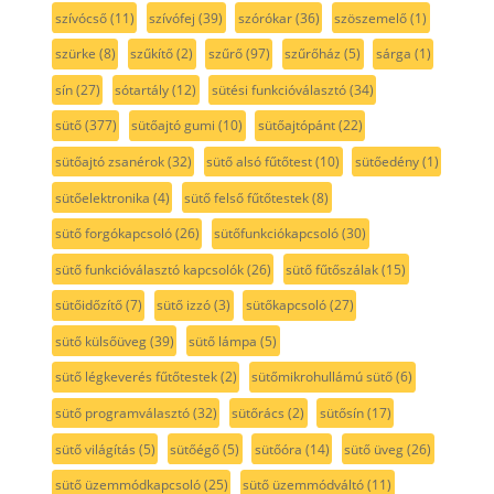
szívócső
(11)
szívófej
(39)
szórókar
(36)
szöszemelő
(1)
szürke
(8)
szűkítő
(2)
szűrő
(97)
szűrőház
(5)
sárga
(1)
sín
(27)
sótartály
(12)
sütési funkcióválasztó
(34)
sütő
(377)
sütőajtó gumi
(10)
sütőajtópánt
(22)
sütőajtó zsanérok
(32)
sütő alsó fűtőtest
(10)
sütőedény
(1)
sütőelektronika
(4)
sütő felső fűtőtestek
(8)
sütő forgókapcsoló
(26)
sütőfunkciókapcsoló
(30)
sütő funkcióválasztó kapcsolók
(26)
sütő fűtőszálak
(15)
sütőidőzítő
(7)
sütő izzó
(3)
sütőkapcsoló
(27)
sütő külsőüveg
(39)
sütő lámpa
(5)
sütő légkeverés fűtőtestek
(2)
sütőmikrohullámú sütő
(6)
sütő programválasztó
(32)
sütőrács
(2)
sütősín
(17)
sütő világítás
(5)
sütőégő
(5)
sütőóra
(14)
sütő üveg
(26)
sütő üzemmódkapcsoló
(25)
sütő üzemmódváltó
(11)