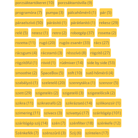
porzsáktartókeret
(10)
porzsáktartóvilla
(9)
programóra
(7)
pumpa
(3)
pálcahőmérő
(1)
pár
(5)
páraelszívó
(50)
párásító
(1)
párátlanító
(1)
rekesz
(29)
relé
(5)
retesz
(1)
retro
(2)
robotgép
(37)
rosetta
(2)
rozetta
(11)
rugó
(20)
rugós-zsanér
(33)
rács
(27)
rácsgumi
(4)
rácstartó
(3)
résszívó
(8)
rögzítő
(27)
rögzítőfül
(1)
rövid
(1)
rúdmixer
(14)
side by side
(53)
smoothie
(2)
SpaceBox
(5)
stift
(10)
sutő hőmérő
(4)
szabályzó
(1)
szeletelő
(20)
szennytálca
(1)
szenzor
(5)
szett
(29)
szigetelés
(2)
szigetelő
(3)
szigetelőcsík
(2)
szikra
(11)
szikratrafó
(2)
szikráztató
(14)
szilikonzsír
(1)
szimering
(11)
szivacs
(3)
szivattyú
(17)
szárítógép
(101)
szárítógép szíj
(14)
szén
(7)
szénfilter
(18)
szénkefe
(12)
Szénkefék
(7)
szénszűrő
(3)
Szíj
(6)
színtelen
(17)