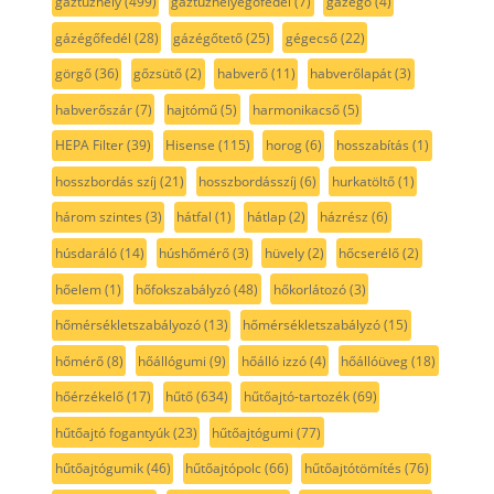
gáztűzhely
(499)
gáztűzhelyégőfedél
(7)
gázégő
(4)
gázégőfedél
(28)
gázégőtető
(25)
gégecső
(22)
görgő
(36)
gőzsütő
(2)
habverő
(11)
habverőlapát
(3)
habverőszár
(7)
hajtómű
(5)
harmonikacső
(5)
HEPA Filter
(39)
Hisense
(115)
horog
(6)
hosszabítás
(1)
hosszbordás szíj
(21)
hosszbordásszíj
(6)
hurkatöltő
(1)
három szintes
(3)
hátfal
(1)
hátlap
(2)
házrész
(6)
húsdaráló
(14)
húshőmérő
(3)
hüvely
(2)
hőcserélő
(2)
hőelem
(1)
hőfokszabályzó
(48)
hőkorlátozó
(3)
hőmérsékletszabályozó
(13)
hőmérsékletszabályzó
(15)
hőmérő
(8)
hőállógumi
(9)
hőálló izzó
(4)
hőállóüveg
(18)
hőérzékelő
(17)
hűtő
(634)
hűtőajtó-tartozék
(69)
hűtőajtó fogantyúk
(23)
hűtőajtógumi
(77)
hűtőajtógumik
(46)
hűtőajtópolc
(66)
hűtőajtótömítés
(76)