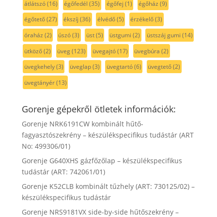
átlátszó
(16)
égőfedél
(35)
égőfej
(1)
égőház
(9)
égőtető
(27)
ékszíj
(36)
élvédő
(5)
érzékelő
(3)
óraház
(2)
úszó
(3)
üst
(5)
üstgumi
(2)
üstszáj gumi
(14)
ütköző
(2)
üveg
(123)
üvegajtó
(17)
üvegbúra
(2)
üvegkehely
(3)
üveglap
(3)
üvegtartó
(6)
üvegtető
(2)
üvegtányér
(13)
Gorenje gépekről ötletek információk:
Gorenje NRK6191CW kombinált hűtő-
fagyasztószekrény – készülékspecifikus tudástár (ART
No: 499306/01)
Gorenje G640XHS gázfőzőlap – készülékspecifikus
tudástár (ART: 742061/01)
Gorenje K52CLB kombinált tűzhely (ART: 730125/02) –
készülékspecifikus tudástár
Gorenje NRS9181VX side-by-side hűtőszekrény –