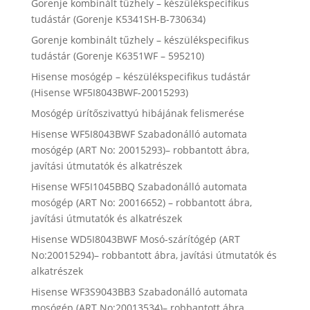
Gorenje kombinált tűzhely – készülékspecifikus
tudástár (Gorenje K5341SH-B-730634)
Gorenje kombinált tűzhely – készülékspecifikus
tudástár (Gorenje K6351WF – 595210)
Hisense mosógép – készülékspecifikus tudástár
(Hisense WF5I8043BWF-20015293)
Mosógép ürítőszivattyú hibájának felismerése
Hisense WF5I8043BWF Szabadonálló automata
mosógép (ART No: 20015293)– robbantott ábra,
javítási útmutatók és alkatrészek
Hisense WF5I1045BBQ Szabadonálló automata
mosógép (ART No: 20016652) – robbantott ábra,
javítási útmutatók és alkatrészek
Hisense WD5I8043BWF Mosó-szárítógép (ART
No:20015294)– robbantott ábra, javítási útmutatók és
alkatrészek
Hisense WF3S9043BB3 Szabadonálló automata
mosógép (ART No:20013534)– robbantott ábra,