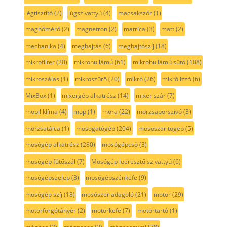
légtisztító
(2)
lúgszivattyú
(4)
macsakszőr
(1)
maghőmérő
(2)
magnetron
(2)
matrica
(3)
matt
(2)
mechanika
(4)
meghajtás
(6)
meghajtószíj
(18)
mikrofilter
(20)
mikrohullámú
(61)
mikrohullámú sütő
(108)
mikroszálas
(1)
mikroszűrő
(20)
mikró
(26)
mikró izzó
(6)
MixBox
(1)
mixergép alkatrész
(14)
mixer szár
(7)
mobil klíma
(4)
mop
(1)
mora
(22)
morzsaporszívó
(3)
morzsatálca
(1)
mosogatógép
(204)
mososzaritogep
(5)
mosógép alkatrész
(280)
mosógépcső
(3)
mosógép fűtőszál
(7)
Mosógép leeresztő szivattyú
(6)
mosógépszelep
(3)
mosógépszénkefe
(9)
mosógép szíj
(18)
mosószer adagoló
(21)
motor
(29)
motorforgótányér
(2)
motorkefe
(7)
motortartó
(1)