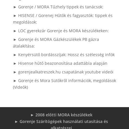
► Gorenje / MORA Tűzhely tippek és tanácsok:
► HISENSE / Gorenej Hűtők és fagyasztók: tippek és
megoldások:
► LOC gyerekzár Gorenje és MORA készülékeken:
► Gorenje és MORA Gázkészülékek PB gázra
átalakítása:
► Kenyérsütő bordásszíjak: Hossz és szélesség infók
► Hisense hűtő beazonosítása adattábla alapján
► gorenjealkatreszek.hu csapatának youtube videói
► Gorenje és Mora Sütőkről információk, megoldások
(Videók)
► 2008 előtti MORA készülékek
► Gorenje Szárítógépek használati utasítása és
alkatrészei