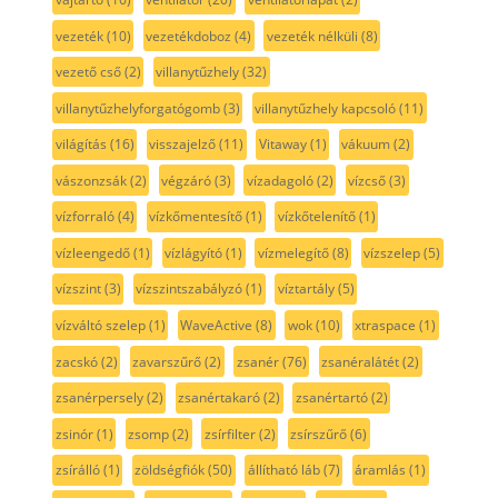
vezeték
(10)
vezetékdoboz
(4)
vezeték nélküli
(8)
vezető cső
(2)
villanytűzhely
(32)
villanytűzhelyforgatógomb
(3)
villanytűzhely kapcsoló
(11)
világítás
(16)
visszajelző
(11)
Vitaway
(1)
vákuum
(2)
vászonzsák
(2)
végzáró
(3)
vízadagoló
(2)
vízcső
(3)
vízforraló
(4)
vízkőmentesítő
(1)
vízkőtelenítő
(1)
vízleengedő
(1)
vízlágyító
(1)
vízmelegítő
(8)
vízszelep
(5)
vízszint
(3)
vízszintszabályzó
(1)
víztartály
(5)
vízváltó szelep
(1)
WaveActive
(8)
wok
(10)
xtraspace
(1)
zacskó
(2)
zavarszűrő
(2)
zsanér
(76)
zsanéralátét
(2)
zsanérpersely
(2)
zsanértakaró
(2)
zsanértartó
(2)
zsinór
(1)
zsomp
(2)
zsírfilter
(2)
zsírszűrő
(6)
zsírálló
(1)
zöldségfiók
(50)
állítható láb
(7)
áramlás
(1)