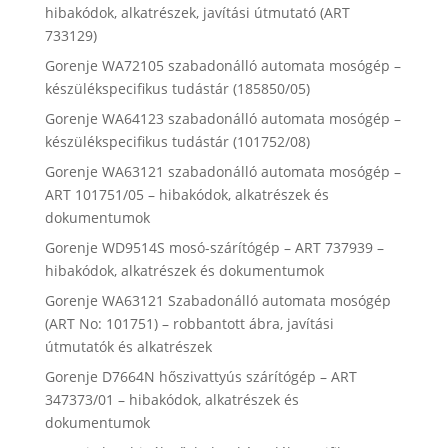
hibakódok, alkatrészek, javítási útmutató (ART
733129)
Gorenje WA72105 szabadonálló automata mosógép –
készülékspecifikus tudástár (185850/05)
Gorenje WA64123 szabadonálló automata mosógép –
készülékspecifikus tudástár (101752/08)
Gorenje WA63121 szabadonálló automata mosógép –
ART 101751/05 – hibakódok, alkatrészek és
dokumentumok
Gorenje WD9514S mosó-szárítógép – ART 737939 –
hibakódok, alkatrészek és dokumentumok
Gorenje WA63121 Szabadonálló automata mosógép
(ART No: 101751) – robbantott ábra, javítási
útmutatók és alkatrészek
Gorenje D7664N hőszivattyús szárítógép – ART
347373/01 – hibakódok, alkatrészek és
dokumentumok