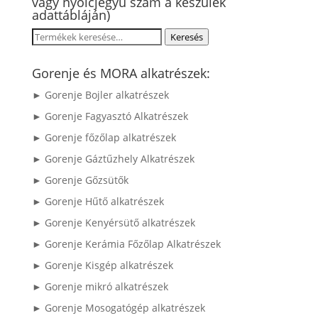
vagy nyolcjegyű szám a készülék
adattábláján)
Keresés
Keresés
a
következőre:
Gorenje és MORA alkatrészek:
► Gorenje Bojler alkatrészek
► Gorenje Fagyasztó Alkatrészek
► Gorenje főzőlap alkatrészek
► Gorenje Gáztűzhely Alkatrészek
► Gorenje Gőzsütők
► Gorenje Hűtő alkatrészek
► Gorenje Kenyérsütő alkatrészek
► Gorenje Kerámia Főzőlap Alkatrészek
► Gorenje Kisgép alkatrészek
► Gorenje mikró alkatrészek
► Gorenje Mosogatógép alkatrészek