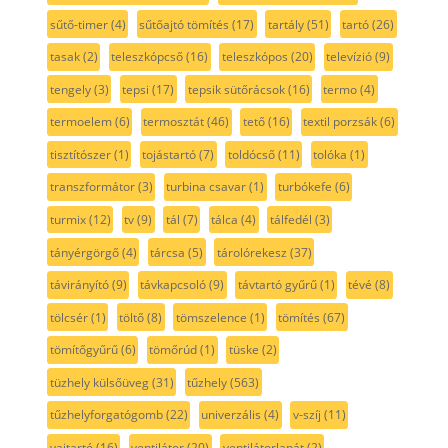
sűtő-timer
(4)
sűtőajtó tömítés
(17)
tartály
(51)
tartó
(26)
tasak
(2)
teleszkópcső
(16)
teleszkópos
(20)
televízió
(9)
tengely
(3)
tepsi
(17)
tepsik sütőrácsok
(16)
termo
(4)
termoelem
(6)
termosztát
(46)
tető
(16)
textil porzsák
(6)
tisztítószer
(1)
tojástartó
(7)
toldócső
(11)
tolóka
(1)
transzformátor
(3)
turbina csavar
(1)
turbókefe
(6)
turmix
(12)
tv
(9)
tál
(7)
tálca
(4)
tálfedél
(3)
tányérgörgő
(4)
tárcsa
(5)
tárolórekesz
(37)
távirányító
(9)
távkapcsoló
(9)
távtartó gyűrű
(1)
tévé
(8)
tölcsér
(1)
töltő
(8)
tömszelence
(1)
tömítés
(67)
tömítőgyűrű
(6)
tömőrúd
(1)
tüske
(2)
tüzhely külsőüveg
(31)
tűzhely
(563)
tűzhelyforgatógomb
(22)
univerzális
(4)
v-szíj
(11)
vajtartó
(16)
ventilátor
(20)
ventilátorlapát
(2)