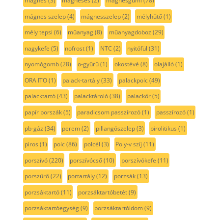
mágnes
(3)
mágneses
(2)
mágnesgumi
(78)
mágnes szelep
(4)
mágnesszelep
(2)
mélyhűtő
(1)
mély tepsi
(6)
műanyag
(8)
műanyagdoboz
(29)
nagykefe
(5)
nofrost
(1)
NTC
(2)
nyitófül
(31)
nyomógomb
(28)
o-gyűrű
(1)
okostévé
(8)
olajálló
(1)
ORA ITO
(1)
palack-tartály
(33)
palackpolc
(49)
palacktartó
(43)
palacktároló
(38)
palackőr
(5)
papír porszák
(5)
paradicsom passzírozó
(1)
passzírozó
(1)
pb-gáz
(34)
perem
(2)
pillangószelep
(3)
pirolitikus
(1)
piros
(1)
polc
(86)
polcél
(3)
Poly-v szíj
(11)
porszívó
(220)
porszívócső
(10)
porszívókefe
(11)
porszűrő
(22)
portartály
(12)
porzsák
(13)
porzsáktartó
(11)
porzsáktartóbetét
(9)
porzsáktartóegység
(9)
porzsáktartóidom
(9)