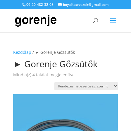
06-20-482-32-08
boyalkatreszek@gmail.com
Kezdőlap
/ ► Gorenje Gőzsütők
► Gorenje Gőzsütők
Sorted
Mind a(z) 4 találat megjelenítve
by
popularity