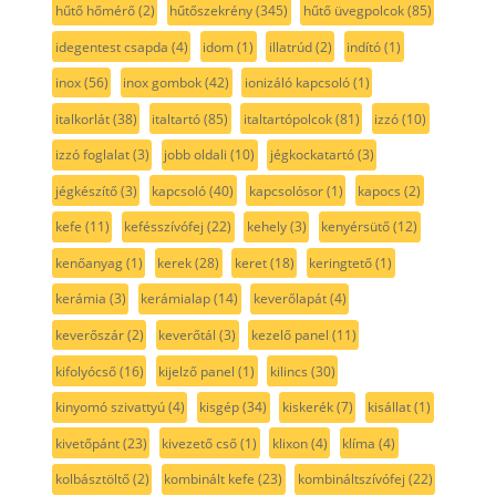
hűtő hőmérő
(2)
hűtőszekrény
(345)
hűtő üvegpolcok
(85)
idegentest csapda
(4)
idom
(1)
illatrúd
(2)
indító
(1)
inox
(56)
inox gombok
(42)
ionizáló kapcsoló
(1)
italkorlát
(38)
italtartó
(85)
italtartópolcok
(81)
izzó
(10)
izzó foglalat
(3)
jobb oldali
(10)
jégkockatartó
(3)
jégkészítő
(3)
kapcsoló
(40)
kapcsolósor
(1)
kapocs
(2)
kefe
(11)
kefésszívófej
(22)
kehely
(3)
kenyérsütő
(12)
kenőanyag
(1)
kerek
(28)
keret
(18)
keringtető
(1)
kerámia
(3)
kerámialap
(14)
keverőlapát
(4)
keverőszár
(2)
keverőtál
(3)
kezelő panel
(11)
kifolyócső
(16)
kijelző panel
(1)
kilincs
(30)
kinyomó szivattyú
(4)
kisgép
(34)
kiskerék
(7)
kisállat
(1)
kivetőpánt
(23)
kivezető cső
(1)
klixon
(4)
klíma
(4)
kolbásztöltő
(2)
kombinált kefe
(23)
kombináltszívófej
(22)