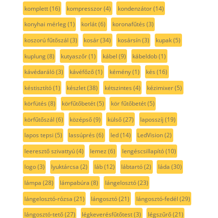
komplett
(16)
kompresszor
(4)
kondenzátor
(14)
konyhai mérleg
(1)
korlát
(6)
koronafűtés
(3)
koszorú fűtőszál
(3)
kosár
(34)
kosársín
(3)
kupak
(5)
kuplung
(8)
kutyaszőr
(1)
kábel
(9)
kábeldob
(1)
kávédaráló
(3)
kávéfőző
(1)
kémény
(1)
kés
(16)
késtisztító
(1)
készlet
(38)
kétszintes
(4)
kézimixer
(5)
körfütés
(8)
körfűtőbetét
(5)
kör fűtőbetét
(5)
körfűtőszál
(6)
középső
(9)
külső
(27)
laposszíj
(19)
lapos tepsi
(5)
lassúprés
(6)
led
(14)
LedVision
(2)
leeresztő szivattyú
(4)
lemez
(6)
lengéscsillapító
(10)
logo
(3)
lyuktárcsa
(2)
láb
(12)
lábtartó
(2)
láda
(30)
lámpa
(28)
lámpabúra
(8)
lángelosztó
(23)
lángelosztó-rózsa
(21)
lángosztó
(21)
lángosztó-fedél
(29)
lángosztó-tető
(27)
légkeverésfűtőtest
(3)
légszűrő
(21)