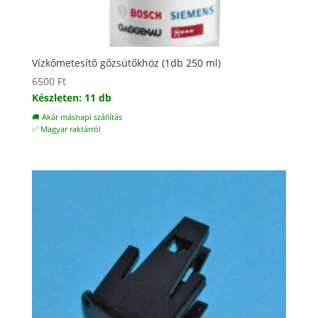
Vízkőmetesítő gőzsütőkhöz (1db 250 ml)
6500
Ft
Készleten: 11 db
🚚 Akár másnapi szállítás
✅ Magyar raktárról