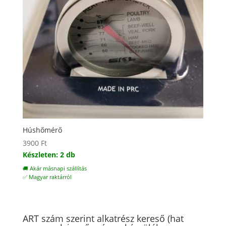
Húshőmérő
3900
Ft
Készleten: 2 db
🚚 Akár másnapi szállítás
✅ Magyar raktárról
ART szám szerint alkatrész kereső (hat