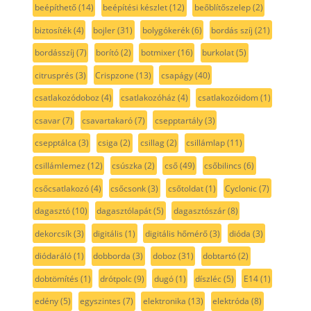
beépíthető
(14)
beépítési készlet
(12)
beőblítőszelep
(2)
biztosíték
(4)
bojler
(31)
bolygókerék
(6)
bordás szíj
(21)
bordásszíj
(7)
borító
(2)
botmixer
(16)
burkolat
(5)
citrusprés
(3)
Crispzone
(13)
csapágy
(40)
csatlakozódoboz
(4)
csatlakozóház
(4)
csatlakozóidom
(1)
csavar
(7)
csavartakaró
(7)
csepptartály
(3)
csepptálca
(3)
csiga
(2)
csillag
(2)
csillámlap
(11)
csillámlemez
(12)
csúszka
(2)
cső
(49)
csőbilincs
(6)
csőcsatlakozó
(4)
csőcsonk
(3)
csőtoldat
(1)
Cyclonic
(7)
dagasztó
(10)
dagasztólapát
(5)
dagasztószár
(8)
dekorcsík
(3)
digitális
(1)
digitális hőmérő
(3)
dióda
(3)
diódaráló
(1)
dobborda
(3)
doboz
(31)
dobtartó
(2)
dobtömítés
(1)
drótpolc
(9)
dugó
(1)
díszléc
(5)
E14
(1)
edény
(5)
egyszintes
(7)
elektronika
(13)
elektróda
(8)