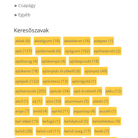
►Csapágy
►Egyéb
Keresőszavak
ablak
(6)
ablakgumi
(18)
ablakkeret
(16)
adapter
(1)
ajtó
(137)
ajtóbimetál
(6)
ajtógumi
(102)
ajtóhatároló
(2)
ajtóhorog
(4)
ajtókampó
(4)
ajtókapcsoló
(18)
ajtókeret
(18)
ajtónyitás érzékelő
(6)
ajtónyitó
(49)
ajtópolc
(122)
ajtóretesz
(13)
ajtórögzítő
(1)
ajtótartozék
(205)
ajtózár
(34)
ajtó érzékelő
(9)
akku
(12)
akril
(1)
alj
(1)
alsó
(33)
aluminium
(5)
alátét
(7)
anya
(7)
anód
(4)
aprító
(11)
aquastop
(4)
aszaló
(1)
bal oldali
(15)
befogó
(1)
befolyócső
(5)
bekötődoboz
(9)
belső
(30)
belső cső
(11)
belső üveg
(17)
betét
(7)