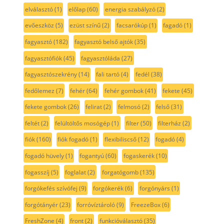
elválasztó
(1)
előlap
(60)
energia szabályzó
(2)
evőeszköz
(5)
ezüst színű
(2)
facsarókúp
(1)
fagadó
(1)
fagyasztó
(182)
fagyasztó belső ajtók
(35)
fagyasztófiók
(45)
fagyasztóláda
(27)
fagyasztószekrény
(14)
fali tartó
(4)
fedél
(38)
fedőlemez
(7)
fehér
(64)
fehér gombok
(41)
fekete
(45)
fekete gombok
(26)
felirat
(2)
felmosó
(2)
felső
(31)
feltét
(2)
felültöltős mosógép
(1)
filter
(50)
filterház
(2)
fiók
(160)
fiók fogadó
(1)
flexibiliscső
(12)
fogadó
(4)
fogadó hüvely
(1)
fogantyú
(60)
fogaskerék
(10)
fogasszíj
(5)
foglalat
(2)
forgatógomb
(135)
forgókefés szívófej
(9)
forgókerék
(6)
forgónyárs
(1)
forgótányér
(23)
forróvíztároló
(9)
FreezeBox
(6)
FreshZone
(4)
front
(2)
funkcióválasztó
(35)