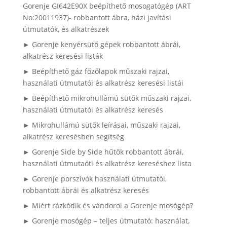
Gorenje GI642E90X beépíthető mosogatógép (ART
No:20011937)- robbantott ábra, házi javítási
útmutatók, és alkatrészek
► Gorenje kenyérsütő gépek robbantott ábrái,
alkatrész keresési listák
► Beépíthető gáz főzőlapok műszaki rajzai,
használati útmutatói és alkatrész keresési listái
► Beépíthető mikrohullámú sütők műszaki rajzai,
használati útmutatói és alkatrész keresés
► Mikrohullámú sütők leírásai, műszaki rajzai,
alkatrész keresésben segítség
► Gorenje Side by Side hűtők robbantott ábrái,
használati útmutaóti és alkatrész kereséshez lista
► Gorenje porszívók használati útmutatói,
robbantott ábrái és alkatrész keresés
► Miért rázkódik és vándorol a Gorenje mosógép?
► Gorenje mosógép – teljes útmutató: használat,