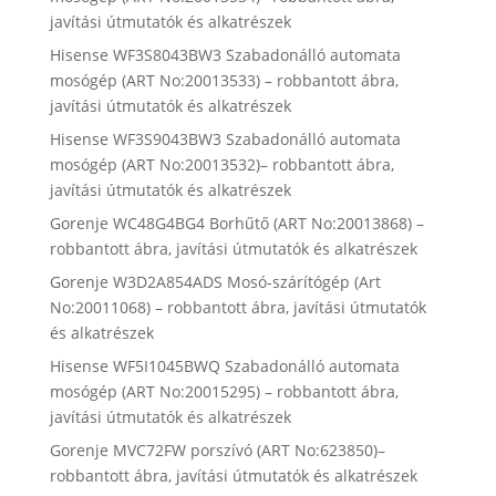
javítási útmutatók és alkatrészek
Hisense WF3S8043BW3 Szabadonálló automata
mosógép (ART No:20013533) – robbantott ábra,
javítási útmutatók és alkatrészek
Hisense WF3S9043BW3 Szabadonálló automata
mosógép (ART No:20013532)– robbantott ábra,
javítási útmutatók és alkatrészek
Gorenje WC48G4BG4 Borhűtő (ART No:20013868) –
robbantott ábra, javítási útmutatók és alkatrészek
Gorenje W3D2A854ADS Mosó-szárítógép (Art
No:20011068) – robbantott ábra, javítási útmutatók
és alkatrészek
Hisense WF5I1045BWQ Szabadonálló automata
mosógép (ART No:20015295) – robbantott ábra,
javítási útmutatók és alkatrészek
Gorenje MVC72FW porszívó (ART No:623850)–
robbantott ábra, javítási útmutatók és alkatrészek