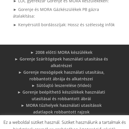
► LOC gyerekzár Gorenje és MORA készülékeken:
► Gorenje és MORA Gázkészülékek PB gázra
átalakítása:
► Kenyérsütő bordásszíjak: Hossz és szélesség infók
► 2008 előtti MORA készülékek
► Gorenje Szárítógépek használati utasítása és
alkatrészei
► Gorenje mosógépek használati utasítása,
robbantott ábrája és alkatrészei
► Sütőajtó leszerelése (Videó)
► Gorenje beépíthető készülékek használati
utasításai és robbantott ábrái
► MORA tűzhelyek használati utasítások
adatlapok robbantott rajzok
► Gorenje Bojler Vízkő problémák és
Ez a weboldal sütiket használ. Sütiket használunk a tartalmak és
megoldások