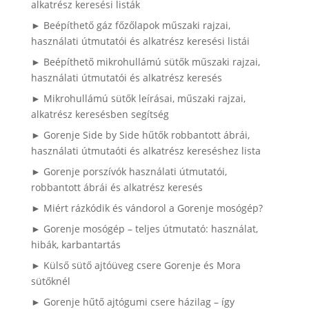
alkatrész keresési listák
► Beépíthető gáz főzőlapok műszaki rajzai,
használati útmutatói és alkatrész keresési listái
► Beépíthető mikrohullámú sütők műszaki rajzai,
használati útmutatói és alkatrész keresés
► Mikrohullámú sütők leírásai, műszaki rajzai,
alkatrész keresésben segítség
► Gorenje Side by Side hűtők robbantott ábrái,
használati útmutaóti és alkatrész kereséshez lista
► Gorenje porszívók használati útmutatói,
robbantott ábrái és alkatrész keresés
► Miért rázkódik és vándorol a Gorenje mosógép?
► Gorenje mosógép – teljes útmutató: használat,
hibák, karbantartás
► Külső sütő ajtóüveg csere Gorenje és Mora
sütőknél
► Gorenje hűtő ajtógumi csere házilag – így