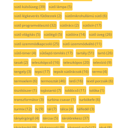
sütő külsőüveg
(39)
sütő lámpa
(5)
sütő légkeverés fűtőtestek
(2)
sütőmikrohullámú sütő
(6)
sütő programválasztó
(32)
sütőrács
(2)
sütősín
(17)
sütő világítás
(5)
sütőégő
(5)
sütőóra
(14)
sütő üveg
(26)
sütő üzemmódkapcsoló
(25)
sütő üzemmódváltó
(11)
sűtő-timer
(4)
sűtőajtó tömítés
(17)
tartály
(51)
tartó
(26)
tasak
(2)
teleszkópcső
(16)
teleszkópos
(20)
televízió
(9)
tengely
(3)
tepsi
(17)
tepsik sütőrácsok
(16)
termo
(4)
termoelem
(6)
termosztát
(46)
tető
(16)
textil porzsák
(6)
tisztítószer
(1)
tojástartó
(7)
toldócső
(11)
tolóka
(1)
transzformátor
(3)
turbina csavar
(1)
turbókefe
(6)
turmix
(12)
tv
(9)
tál
(7)
tálca
(4)
tálfedél
(3)
tányérgörgő
(4)
tárcsa
(5)
tárolórekesz
(37)
távirányító
(9)
távkapcsoló
(9)
távtartó gyűrű
(1)
tévé
(8)