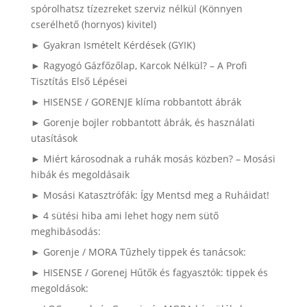
spórolhatsz tízezreket szerviz nélkül (Könnyen
cserélhető (hornyos) kivitel)
► Gyakran Ismételt Kérdések (GYIK)
► Ragyogó Gázfőzőlap, Karcok Nélkül? – A Profi
Tisztítás Első Lépései
► HISENSE / GORENJE klíma robbantott ábrák
► Gorenje bojler robbantott ábrák, és használati
utasítások
► Miért károsodnak a ruhák mosás közben? – Mosási
hibák és megoldásaik
► Mosási Katasztrófák: Így Mentsd meg a Ruháidat!
► 4 sütési hiba ami lehet hogy nem sütő
meghibásodás:
► Gorenje / MORA Tűzhely tippek és tanácsok:
► HISENSE / Gorenej Hűtők és fagyasztók: tippek és
megoldások: