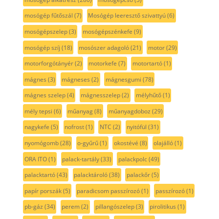
mosógép fűtőszál
(7)
Mosógép leeresztő szivattyú
(6)
mosógépszelep
(3)
mosógépszénkefe
(9)
mosógép szíj
(18)
mosószer adagoló
(21)
motor
(29)
motorforgótányér
(2)
motorkefe
(7)
motortartó
(1)
mágnes
(3)
mágneses
(2)
mágnesgumi
(78)
mágnes szelep
(4)
mágnesszelep
(2)
mélyhűtő
(1)
mély tepsi
(6)
műanyag
(8)
műanyagdoboz
(29)
nagykefe
(5)
nofrost
(1)
NTC
(2)
nyitófül
(31)
nyomógomb
(28)
o-gyűrű
(1)
okostévé
(8)
olajálló
(1)
ORA ITO
(1)
palack-tartály
(33)
palackpolc
(49)
palacktartó
(43)
palacktároló
(38)
palackőr
(5)
papír porszák
(5)
paradicsom passzírozó
(1)
passzírozó
(1)
pb-gáz
(34)
perem
(2)
pillangószelep
(3)
pirolitikus
(1)