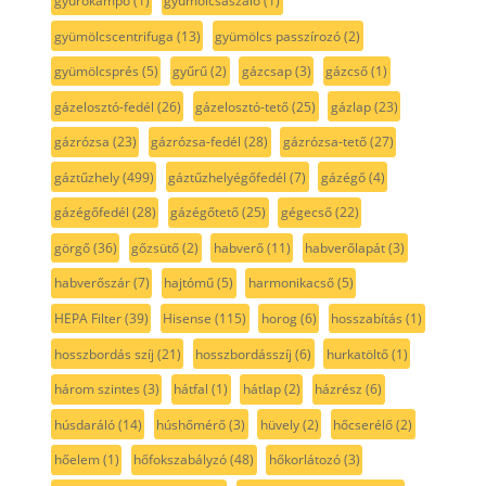
gyúrókampó
(1)
gyümölcsaszaló
(1)
gyümölcscentrifuga
(13)
gyümölcs passzírozó
(2)
gyümölcsprés
(5)
gyűrű
(2)
gázcsap
(3)
gázcső
(1)
gázelosztó-fedél
(26)
gázelosztó-tető
(25)
gázlap
(23)
gázrózsa
(23)
gázrózsa-fedél
(28)
gázrózsa-tető
(27)
gáztűzhely
(499)
gáztűzhelyégőfedél
(7)
gázégő
(4)
gázégőfedél
(28)
gázégőtető
(25)
gégecső
(22)
görgő
(36)
gőzsütő
(2)
habverő
(11)
habverőlapát
(3)
habverőszár
(7)
hajtómű
(5)
harmonikacső
(5)
HEPA Filter
(39)
Hisense
(115)
horog
(6)
hosszabítás
(1)
hosszbordás szíj
(21)
hosszbordásszíj
(6)
hurkatöltő
(1)
három szintes
(3)
hátfal
(1)
hátlap
(2)
házrész
(6)
húsdaráló
(14)
húshőmérő
(3)
hüvely
(2)
hőcserélő
(2)
hőelem
(1)
hőfokszabályzó
(48)
hőkorlátozó
(3)