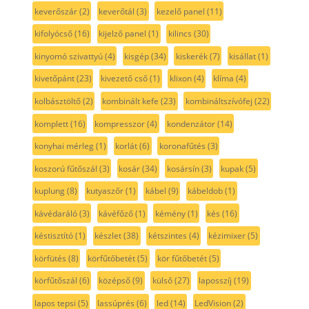
keverőszár
(2)
keverőtál
(3)
kezelő panel
(11)
kifolyócső
(16)
kijelző panel
(1)
kilincs
(30)
kinyomó szivattyú
(4)
kisgép
(34)
kiskerék
(7)
kisállat
(1)
kivetőpánt
(23)
kivezető cső
(1)
klixon
(4)
klíma
(4)
kolbásztöltő
(2)
kombinált kefe
(23)
kombináltszívófej
(22)
komplett
(16)
kompresszor
(4)
kondenzátor
(14)
konyhai mérleg
(1)
korlát
(6)
koronafűtés
(3)
koszorú fűtőszál
(3)
kosár
(34)
kosársín
(3)
kupak
(5)
kuplung
(8)
kutyaszőr
(1)
kábel
(9)
kábeldob
(1)
kávédaráló
(3)
kávéfőző
(1)
kémény
(1)
kés
(16)
késtisztító
(1)
készlet
(38)
kétszintes
(4)
kézimixer
(5)
körfütés
(8)
körfűtőbetét
(5)
kör fűtőbetét
(5)
körfűtőszál
(6)
középső
(9)
külső
(27)
laposszíj
(19)
lapos tepsi
(5)
lassúprés
(6)
led
(14)
LedVision
(2)