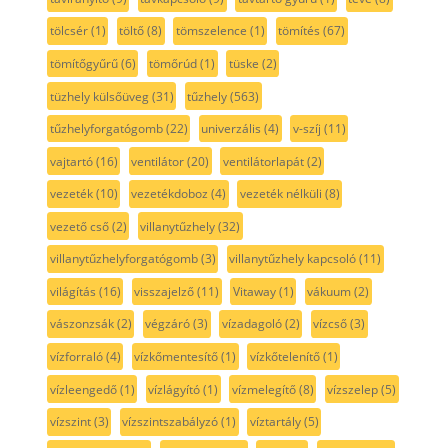
tölcsér
(1)
töltő
(8)
tömszelence
(1)
tömítés
(67)
tömítőgyűrű
(6)
tömőrúd
(1)
tüske
(2)
tüzhely külsőüveg
(31)
tűzhely
(563)
tűzhelyforgatógomb
(22)
univerzális
(4)
v-szíj
(11)
vajtartó
(16)
ventilátor
(20)
ventilátorlapát
(2)
vezeték
(10)
vezetékdoboz
(4)
vezeték nélküli
(8)
vezető cső
(2)
villanytűzhely
(32)
villanytűzhelyforgatógomb
(3)
villanytűzhely kapcsoló
(11)
világítás
(16)
visszajelző
(11)
Vitaway
(1)
vákuum
(2)
vászonzsák
(2)
végzáró
(3)
vízadagoló
(2)
vízcső
(3)
vízforraló
(4)
vízkőmentesítő
(1)
vízkőtelenítő
(1)
vízleengedő
(1)
vízlágyító
(1)
vízmelegítő
(8)
vízszelep
(5)
vízszint
(3)
vízszintszabályzó
(1)
víztartály
(5)