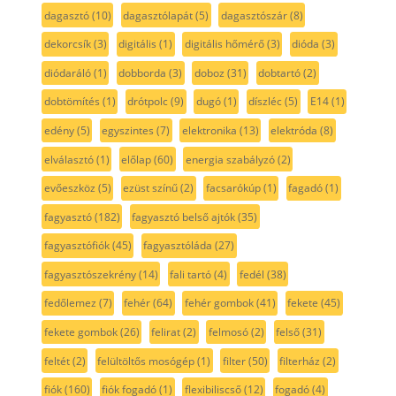
dagasztó
(10)
dagasztólapát
(5)
dagasztószár
(8)
dekorcsík
(3)
digitális
(1)
digitális hőmérő
(3)
dióda
(3)
diódaráló
(1)
dobborda
(3)
doboz
(31)
dobtartó
(2)
dobtömítés
(1)
drótpolc
(9)
dugó
(1)
díszléc
(5)
E14
(1)
edény
(5)
egyszintes
(7)
elektronika
(13)
elektróda
(8)
elválasztó
(1)
előlap
(60)
energia szabályzó
(2)
evőeszköz
(5)
ezüst színű
(2)
facsarókúp
(1)
fagadó
(1)
fagyasztó
(182)
fagyasztó belső ajtók
(35)
fagyasztófiók
(45)
fagyasztóláda
(27)
fagyasztószekrény
(14)
fali tartó
(4)
fedél
(38)
fedőlemez
(7)
fehér
(64)
fehér gombok
(41)
fekete
(45)
fekete gombok
(26)
felirat
(2)
felmosó
(2)
felső
(31)
feltét
(2)
felültöltős mosógép
(1)
filter
(50)
filterház
(2)
fiók
(160)
fiók fogadó
(1)
flexibiliscső
(12)
fogadó
(4)