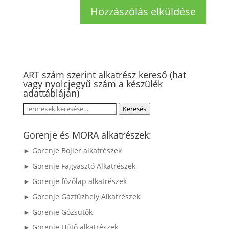
ART szám szerint alkatrész kereső (hat
vagy nyolcjegyű szám a készülék
adattábláján)
Keresés
Keresés
a
következőre:
Gorenje és MORA alkatrészek:
► Gorenje Bojler alkatrészek
► Gorenje Fagyasztó Alkatrészek
► Gorenje főzőlap alkatrészek
► Gorenje Gáztűzhely Alkatrészek
► Gorenje Gőzsütők
► Gorenje Hűtő alkatrészek