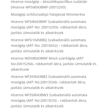
Hisense mosógép – készülékspecifikus tudástár
(Hisense WF5I8043BWF-20015293)
Mosógép ürítőszivattyú hibájának felismerése
Hisense WF5I8043BWF Szabadonálló automata
mosógép (ART No: 20015293)– robbantott ábra,
javítási útmutatók és alkatrészek
Hisense WF5I1045BBQ Szabadonálló automata
mosógép (ART No: 20016652) – robbantott ábra,
javítási útmutatók és alkatrészek
Hisense WD5I8043BWF Mosó-szárítógép (ART
No:20015294)– robbantott ábra, javítási útmutatók és
alkatrészek
Hisense WF3S9043BB3 Szabadonálló automata
mosógép (ART No:20013534)– robbantott ábra,
javítási útmutatók és alkatrészek
Hisense WF3S8043BW3 Szabadonálló automata
mosógép (ART No:20013533) – robbantott ábra,
javítási útmutatók és alkatrészek