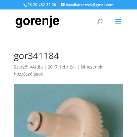
06-20-482-32-08
boyalkatreszek@gmail.com
gor341184
Szerző:
VAttila
|
2017. febr 24.
|
Nincsenek
hozzászólások