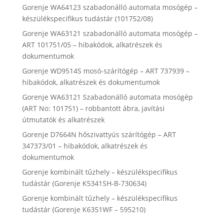
Gorenje WA64123 szabadonálló automata mosógép –
készülékspecifikus tudástár (101752/08)
Gorenje WA63121 szabadonálló automata mosógép –
ART 101751/05 – hibakódok, alkatrészek és
dokumentumok
Gorenje WD9514S mosó-szárítógép – ART 737939 –
hibakódok, alkatrészek és dokumentumok
Gorenje WA63121 Szabadonálló automata mosógép
(ART No: 101751) – robbantott ábra, javítási
útmutatók és alkatrészek
Gorenje D7664N hőszivattyús szárítógép – ART
347373/01 – hibakódok, alkatrészek és
dokumentumok
Gorenje kombinált tűzhely – készülékspecifikus
tudástár (Gorenje K5341SH-B-730634)
Gorenje kombinált tűzhely – készülékspecifikus
tudástár (Gorenje K6351WF – 595210)