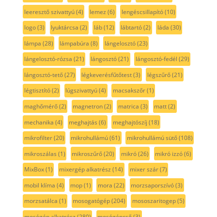
leeresztő szivattyú
(4)
lemez
(6)
lengéscsillapító
(10)
logo
(3)
lyuktárcsa
(2)
láb
(12)
lábtartó
(2)
láda
(30)
lámpa
(28)
lámpabúra
(8)
lángelosztó
(23)
lángelosztó-rózsa
(21)
lángosztó
(21)
lángosztó-fedél
(29)
lángosztó-tető
(27)
légkeverésfűtőtest
(3)
légszűrő
(21)
légtisztító
(2)
lúgszivattyú
(4)
macsakszőr
(1)
maghőmérő
(2)
magnetron
(2)
matrica
(3)
matt
(2)
mechanika
(4)
meghajtás
(6)
meghajtószíj
(18)
mikrofilter
(20)
mikrohullámú
(61)
mikrohullámú sütő
(108)
mikroszálas
(1)
mikroszűrő
(20)
mikró
(26)
mikró izzó
(6)
MixBox
(1)
mixergép alkatrész
(14)
mixer szár
(7)
mobil klíma
(4)
mop
(1)
mora
(22)
morzsaporszívó
(3)
morzsatálca
(1)
mosogatógép
(204)
mososzaritogep
(5)
mosógép alkatrész
(280)
mosógépcső
(3)