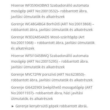
Hisense WF3S9043BW3 Szabadonálló automata
mosógép (ART No:20013532)– robbantott ábra,
javítási útmutatók és alkatrészek
Gorenje WC48G4BG4 Borhűtő (ART No:20013868) –
robbantott ábra, javítási útmutatók és alkatrészek
Gorenje W3D2A854ADS Mosó-szárítógép (Art
No:20011068) – robbantott ábra, javítási útmutatók
és alkatrészek
Hisense WF5I1045BWQ Szabadonálló automata
mosógép (ART No:20015295) – robbantott ábra,
javítási útmutatók és alkatrészek
Gorenje MVC72FW porszívó (ART No:623850)–
robbantott ábra, javítási útmutatók és alkatrészek
Gorenje GI642E90X beépíthető mosogatógép (ART
No:20011937)- robbantott ábra, házi javítási
útmutatók, és alkatrészek
► Gorenje kenyérsütő gépek robbantott ábrái,