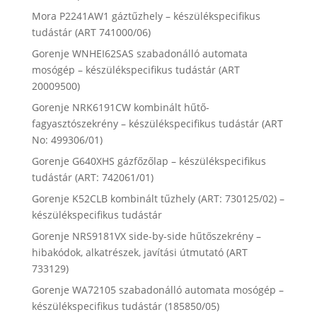
Mora P2241AW1 gáztűzhely – készülékspecifikus
tudástár (ART 741000/06)
Gorenje WNHEI62SAS szabadonálló automata
mosógép – készülékspecifikus tudástár (ART
20009500)
Gorenje NRK6191CW kombinált hűtő-
fagyasztószekrény – készülékspecifikus tudástár (ART
No: 499306/01)
Gorenje G640XHS gázfőzőlap – készülékspecifikus
tudástár (ART: 742061/01)
Gorenje K52CLB kombinált tűzhely (ART: 730125/02) –
készülékspecifikus tudástár
Gorenje NRS9181VX side-by-side hűtőszekrény –
hibakódok, alkatrészek, javítási útmutató (ART
733129)
Gorenje WA72105 szabadonálló automata mosógép –
készülékspecifikus tudástár (185850/05)