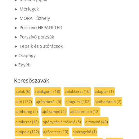
► Mérlegek
► MORA Tűzhely
► Porszívó HEPAFILTER
► Porszívó porzsák
► Tepsik és Sütőrácsok
►Csapágy
►Egyéb
Keresőszavak
ablak
(6)
ablakgumi
(18)
ablakkeret
(16)
adapter
(1)
ajtó
(137)
ajtóbimetál
(6)
ajtógumi
(102)
ajtóhatároló
(2)
ajtóhorog
(4)
ajtókampó
(4)
ajtókapcsoló
(18)
ajtókeret
(18)
ajtónyitás érzékelő
(6)
ajtónyitó
(49)
ajtópolc
(122)
ajtóretesz
(13)
ajtórögzítő
(1)