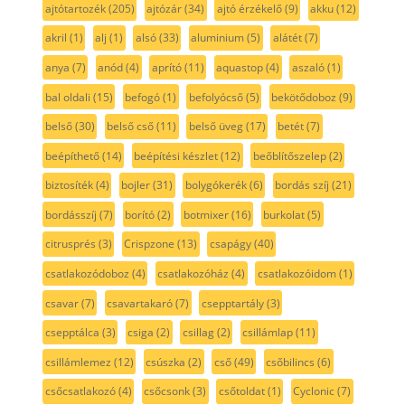
ajtótartozék
(205)
ajtózár
(34)
ajtó érzékelő
(9)
akku
(12)
akril
(1)
alj
(1)
alsó
(33)
aluminium
(5)
alátét
(7)
anya
(7)
anód
(4)
aprító
(11)
aquastop
(4)
aszaló
(1)
bal oldali
(15)
befogó
(1)
befolyócső
(5)
bekötődoboz
(9)
belső
(30)
belső cső
(11)
belső üveg
(17)
betét
(7)
beépíthető
(14)
beépítési készlet
(12)
beőblítőszelep
(2)
biztosíték
(4)
bojler
(31)
bolygókerék
(6)
bordás szíj
(21)
bordásszíj
(7)
borító
(2)
botmixer
(16)
burkolat
(5)
citrusprés
(3)
Crispzone
(13)
csapágy
(40)
csatlakozódoboz
(4)
csatlakozóház
(4)
csatlakozóidom
(1)
csavar
(7)
csavartakaró
(7)
csepptartály
(3)
csepptálca
(3)
csiga
(2)
csillag
(2)
csillámlap
(11)
csillámlemez
(12)
csúszka
(2)
cső
(49)
csőbilincs
(6)
csőcsatlakozó
(4)
csőcsonk
(3)
csőtoldat
(1)
Cyclonic
(7)