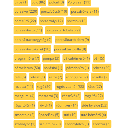
piros
(1)
polc
(86)
polcél
(3)
Poly-v szíj
(11)
porszívó
(220)
porszívócső
(10)
porszívókefe
(11)
porszűrő
(22)
portartály
(12)
porzsák
(13)
porzsáktartó
(11)
porzsáktartóbetét
(9)
porzsáktartóegység
(9)
porzsáktartóidom
(9)
porzsáktartókeret
(10)
porzsáktartóvilla
(9)
programóra
(7)
pumpa
(3)
pálcahőmérő
(1)
pár
(5)
páraelszívó
(50)
párásító
(1)
párátlanító
(1)
rekesz
(29)
relé
(5)
retesz
(1)
retro
(2)
robotgép
(37)
rosetta
(2)
rozetta
(11)
rugó
(20)
rugós-zsanér
(33)
rács
(27)
rácsgumi
(4)
rácstartó
(3)
résszívó
(8)
rögzítő
(27)
rögzítőfül
(1)
rövid
(1)
rúdmixer
(14)
side by side
(53)
smoothie
(2)
SpaceBox
(5)
stift
(10)
sutő hőmérő
(4)
szabályzó
(1)
szeletelő
(20)
szennytálca
(1)
szenzor
(5)