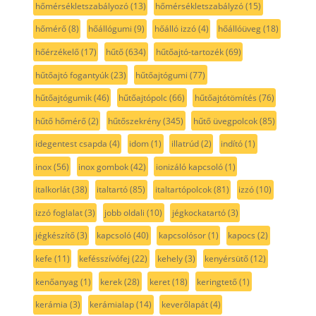
hőmérsékletszabályozó
(13)
hőmérsékletszabályzó
(15)
hőmérő
(8)
hőállógumi
(9)
hőálló izzó
(4)
hőállóüveg
(18)
hőérzékelő
(17)
hűtő
(634)
hűtőajtó-tartozék
(69)
hűtőajtó fogantyúk
(23)
hűtőajtógumi
(77)
hűtőajtógumik
(46)
hűtőajtópolc
(66)
hűtőajtótömítés
(76)
hűtő hőmérő
(2)
hűtőszekrény
(345)
hűtő üvegpolcok
(85)
idegentest csapda
(4)
idom
(1)
illatrúd
(2)
indító
(1)
inox
(56)
inox gombok
(42)
ionizáló kapcsoló
(1)
italkorlát
(38)
italtartó
(85)
italtartópolcok
(81)
izzó
(10)
izzó foglalat
(3)
jobb oldali
(10)
jégkockatartó
(3)
jégkészítő
(3)
kapcsoló
(40)
kapcsolósor
(1)
kapocs
(2)
kefe
(11)
kefésszívófej
(22)
kehely
(3)
kenyérsütő
(12)
kenőanyag
(1)
kerek
(28)
keret
(18)
keringtető
(1)
kerámia
(3)
kerámialap
(14)
keverőlapát
(4)