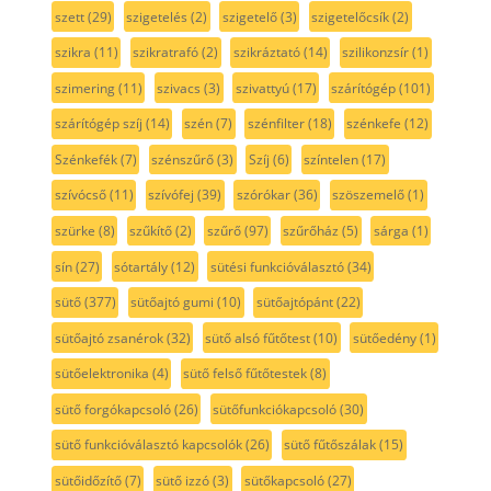
szett
(29)
szigetelés
(2)
szigetelő
(3)
szigetelőcsík
(2)
szikra
(11)
szikratrafó
(2)
szikráztató
(14)
szilikonzsír
(1)
szimering
(11)
szivacs
(3)
szivattyú
(17)
szárítógép
(101)
szárítógép szíj
(14)
szén
(7)
szénfilter
(18)
szénkefe
(12)
Szénkefék
(7)
szénszűrő
(3)
Szíj
(6)
színtelen
(17)
szívócső
(11)
szívófej
(39)
szórókar
(36)
szöszemelő
(1)
szürke
(8)
szűkítő
(2)
szűrő
(97)
szűrőház
(5)
sárga
(1)
sín
(27)
sótartály
(12)
sütési funkcióválasztó
(34)
sütő
(377)
sütőajtó gumi
(10)
sütőajtópánt
(22)
sütőajtó zsanérok
(32)
sütő alsó fűtőtest
(10)
sütőedény
(1)
sütőelektronika
(4)
sütő felső fűtőtestek
(8)
sütő forgókapcsoló
(26)
sütőfunkciókapcsoló
(30)
sütő funkcióválasztó kapcsolók
(26)
sütő fűtőszálak
(15)
sütőidőzítő
(7)
sütő izzó
(3)
sütőkapcsoló
(27)