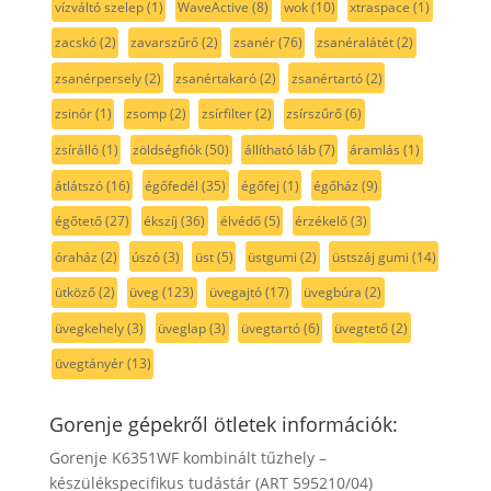
vízváltó szelep
(1)
WaveActive
(8)
wok
(10)
xtraspace
(1)
zacskó
(2)
zavarszűrő
(2)
zsanér
(76)
zsanéralátét
(2)
zsanérpersely
(2)
zsanértakaró
(2)
zsanértartó
(2)
zsinór
(1)
zsomp
(2)
zsírfilter
(2)
zsírszűrő
(6)
zsírálló
(1)
zöldségfiók
(50)
állítható láb
(7)
áramlás
(1)
átlátszó
(16)
égőfedél
(35)
égőfej
(1)
égőház
(9)
égőtető
(27)
ékszíj
(36)
élvédő
(5)
érzékelő
(3)
óraház
(2)
úszó
(3)
üst
(5)
üstgumi
(2)
üstszáj gumi
(14)
ütköző
(2)
üveg
(123)
üvegajtó
(17)
üvegbúra
(2)
üvegkehely
(3)
üveglap
(3)
üvegtartó
(6)
üvegtető
(2)
üvegtányér
(13)
Gorenje gépekről ötletek információk:
Gorenje K6351WF kombinált tűzhely –
készülékspecifikus tudástár (ART 595210/04)