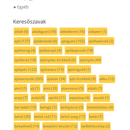
►Egyéb
Keresőszavak
ablak
(6)
ablakgumi
(18)
ablakkeret
(16)
adapter
(1)
ajtó
(137)
ajtóbimetál
(6)
ajtógumi
(102)
ajtóhatároló
(2)
ajtóhorog
(4)
ajtókampó
(4)
ajtókapcsoló
(18)
ajtókeret
(18)
ajtónyitás érzékelő
(6)
ajtónyitó
(49)
ajtópolc
(122)
ajtóretesz
(13)
ajtórögzítő
(1)
ajtótartozék
(205)
ajtózár
(34)
ajtó érzékelő
(9)
akku
(12)
akril
(1)
alj
(1)
alsó
(33)
aluminium
(5)
alátét
(7)
anya
(7)
anód
(4)
aprító
(11)
aquastop
(4)
aszaló
(1)
bal oldali
(15)
befogó
(1)
befolyócső
(5)
bekötődoboz
(9)
belső
(30)
belső cső
(11)
belső üveg
(17)
betét
(7)
beépíthető
(14)
beépítési készlet
(12)
beőblítőszelep
(2)