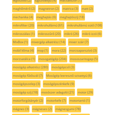
légtisztító
(2)
lúgszivattyú
(4)
macsakszőr
(1)
maghőmérő
(2)
magnetron
(2)
matrica
(3)
matt
(2)
mechanika
(4)
meghajtás
(6)
meghajtószíj
(18)
mikrofilter
(20)
mikrohullámú
(61)
mikrohullámú sütő
(108)
mikroszálas
(1)
mikroszűrő
(20)
mikró
(26)
mikró izzó
(6)
MixBox
(1)
mixergép alkatrész
(14)
mixer szár
(7)
mobil klíma
(4)
mop
(1)
mora
(22)
morzsaporszívó
(3)
morzsatálca
(1)
mosogatógép
(204)
mososzaritogep
(5)
mosógép alkatrész
(280)
mosógépcső
(3)
mosógép fűtőszál
(7)
Mosógép leeresztő szivattyú
(6)
mosógépszelep
(3)
mosógépszénkefe
(9)
mosógép szíj
(18)
mosószer adagoló
(21)
motor
(29)
motorforgótányér
(2)
motorkefe
(7)
motortartó
(1)
mágnes
(3)
mágneses
(2)
mágnesgumi
(78)