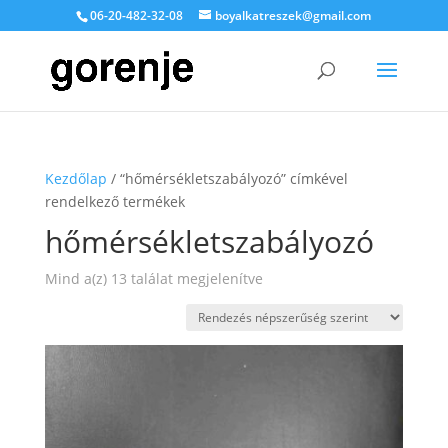
06-20-482-32-08
boyalkatreszek@gmail.com
Kezdőlap
/ “hőmérsékletszabályozó” címkével
rendelkező termékek
hőmérsékletszabályozó
Sorted
Mind a(z) 13 találat megjelenítve
by
popularity