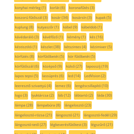
konyhai mérleg
(1)
korlát
(6)
koronafűtés
(3)
koszorú fűtőszál
(3)
kosár
(34)
kosársín
(3)
kupak
(5)
kuplung
(8)
kutyaszőr
(1)
kábel
(9)
kábeldob
(1)
kávédaráló
(3)
kávéfőző
(1)
kémény
(1)
kés
(16)
késtisztító
(1)
készlet
(38)
kétszintes
(4)
kézimixer
(5)
körfütés
(8)
körfűtőbetét
(5)
kör fűtőbetét
(5)
körfűtőszál
(6)
középső
(9)
külső
(27)
laposszíj
(19)
lapos tepsi
(5)
lassúprés
(6)
led
(14)
LedVision
(2)
leeresztő szivattyú
(4)
lemez
(6)
lengéscsillapító
(10)
logo
(3)
lyuktárcsa
(2)
láb
(12)
lábtartó
(2)
láda
(30)
lámpa
(28)
lámpabúra
(8)
lángelosztó
(23)
lángelosztó-rózsa
(21)
lángosztó
(21)
lángosztó-fedél
(29)
lángosztó-tető
(27)
légkeverésfűtőtest
(3)
légszűrő
(21)