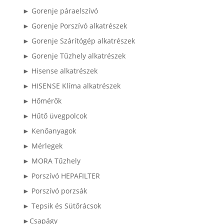
► Gorenje páraelszívó
► Gorenje Porszívó alkatrészek
► Gorenje Szárítógép alkatrészek
► Gorenje Tűzhely alkatrészek
► Hisense alkatrészek
► HISENSE Klíma alkatrészek
► Hőmérők
► Hűtő üvegpolcok
► Kenőanyagok
► Mérlegek
► MORA Tűzhely
► Porszívó HEPAFILTER
► Porszívó porzsák
► Tepsik és Sütőrácsok
►Csapágy