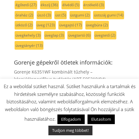
égőtető
(27)
ékszíj
(36)
élvédő
(5)
érzékelő
(3)
óraház
(2)
úszó
(3)
üst
(5)
üstgumi
(2)
üstszáj gumi
(14)
ütköző
(2)
üveg
(123)
üvegajtó
(17)
üvegbúra
(2)
üvegkehely
(3)
üveglap
(3)
üvegtartó
(6)
üvegtető
(2)
üvegtányér
(13)
Gorenje gépekről ötletek információk:
Gorenje K6351WF kombinált tűzhely –
készülékspecifikus tudástár (ART 595210/04)
Ez a weboldal sütiket használ. Sütiket használunk a tartalmak és
Mora P2241AW1 gáztűzhely – készülékspecifikus
hirdetések személyre szabásához, közösségi funkciók
tudástár (ART 741000/06)
biztosításához, valamint weboldalforgalmunk elemzéséhez. A
Gorenje WNHEI62SAS szabadonálló automata
weboldalon való böngészés folytatásával Ön hozzájárul a sütik
mosógép – készülékspecifikus tudástár (ART
használatához.
20009500)
Elfogadom
Elutasítom
Gorenje NRK6191CW kombinált hűtő-
Tudjon meg többet!
fagyasztószekrény – készülékspecifikus tudástár (ART