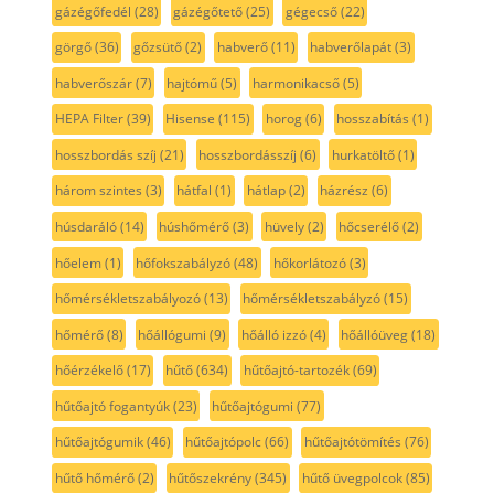
gázégőfedél
(28)
gázégőtető
(25)
gégecső
(22)
görgő
(36)
gőzsütő
(2)
habverő
(11)
habverőlapát
(3)
habverőszár
(7)
hajtómű
(5)
harmonikacső
(5)
HEPA Filter
(39)
Hisense
(115)
horog
(6)
hosszabítás
(1)
hosszbordás szíj
(21)
hosszbordásszíj
(6)
hurkatöltő
(1)
három szintes
(3)
hátfal
(1)
hátlap
(2)
házrész
(6)
húsdaráló
(14)
húshőmérő
(3)
hüvely
(2)
hőcserélő
(2)
hőelem
(1)
hőfokszabályzó
(48)
hőkorlátozó
(3)
hőmérsékletszabályozó
(13)
hőmérsékletszabályzó
(15)
hőmérő
(8)
hőállógumi
(9)
hőálló izzó
(4)
hőállóüveg
(18)
hőérzékelő
(17)
hűtő
(634)
hűtőajtó-tartozék
(69)
hűtőajtó fogantyúk
(23)
hűtőajtógumi
(77)
hűtőajtógumik
(46)
hűtőajtópolc
(66)
hűtőajtótömítés
(76)
hűtő hőmérő
(2)
hűtőszekrény
(345)
hűtő üvegpolcok
(85)