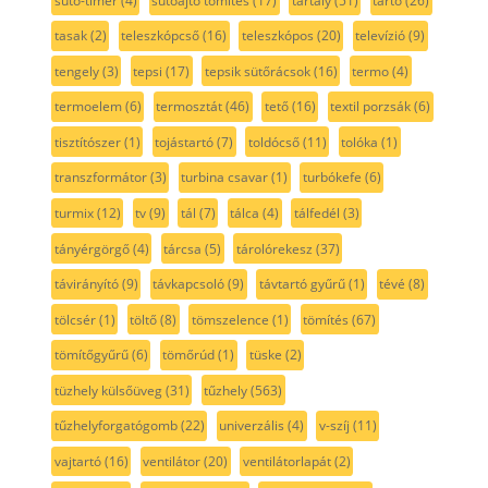
sűtő-timer
(4)
sűtőajtó tömítés
(17)
tartály
(51)
tartó
(26)
tasak
(2)
teleszkópcső
(16)
teleszkópos
(20)
televízió
(9)
tengely
(3)
tepsi
(17)
tepsik sütőrácsok
(16)
termo
(4)
termoelem
(6)
termosztát
(46)
tető
(16)
textil porzsák
(6)
tisztítószer
(1)
tojástartó
(7)
toldócső
(11)
tolóka
(1)
transzformátor
(3)
turbina csavar
(1)
turbókefe
(6)
turmix
(12)
tv
(9)
tál
(7)
tálca
(4)
tálfedél
(3)
tányérgörgő
(4)
tárcsa
(5)
tárolórekesz
(37)
távirányító
(9)
távkapcsoló
(9)
távtartó gyűrű
(1)
tévé
(8)
tölcsér
(1)
töltő
(8)
tömszelence
(1)
tömítés
(67)
tömítőgyűrű
(6)
tömőrúd
(1)
tüske
(2)
tüzhely külsőüveg
(31)
tűzhely
(563)
tűzhelyforgatógomb
(22)
univerzális
(4)
v-szíj
(11)
vajtartó
(16)
ventilátor
(20)
ventilátorlapát
(2)