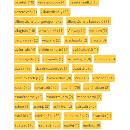
vezeték
(10)
vezetékdoboz
(4)
vezeték nélküli
(8)
vezető cső
(2)
villanytűzhely
(32)
villanytűzhelyforgatógomb
(3)
villanytűzhely kapcsoló
(11)
világítás
(16)
visszajelző
(11)
Vitaway
(1)
vákuum
(2)
vászonzsák
(2)
végzáró
(3)
vízadagoló
(2)
vízcső
(3)
vízforraló
(4)
vízkőmentesítő
(1)
vízkőtelenítő
(1)
vízleengedő
(1)
vízlágyító
(1)
vízmelegítő
(8)
vízszelep
(5)
vízszint
(3)
vízszintszabályzó
(1)
víztartály
(5)
vízváltó szelep
(1)
WaveActive
(8)
wok
(10)
xtraspace
(1)
zacskó
(2)
zavarszűrő
(2)
zsanér
(76)
zsanéralátét
(2)
zsanérpersely
(2)
zsanértakaró
(2)
zsanértartó
(2)
zsinór
(1)
zsomp
(2)
zsírfilter
(2)
zsírszűrő
(6)
zsírálló
(1)
zöldségfiók
(50)
állítható láb
(7)
áramlás
(1)
átlátszó
(16)
égőfedél
(35)
égőfej
(1)
égőház
(9)