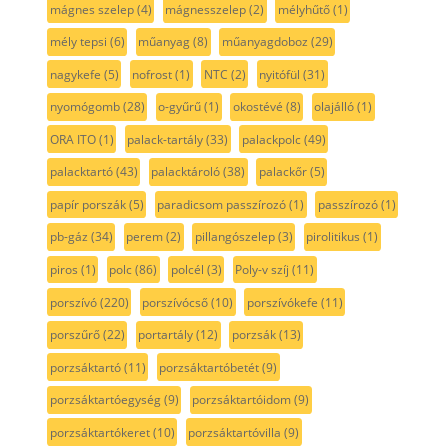
mágnes szelep
(4)
mágnesszelep
(2)
mélyhűtő
(1)
mély tepsi
(6)
műanyag
(8)
műanyagdoboz
(29)
nagykefe
(5)
nofrost
(1)
NTC
(2)
nyitófül
(31)
nyomógomb
(28)
o-gyűrű
(1)
okostévé
(8)
olajálló
(1)
ORA ITO
(1)
palack-tartály
(33)
palackpolc
(49)
palacktartó
(43)
palacktároló
(38)
palackőr
(5)
papír porszák
(5)
paradicsom passzírozó
(1)
passzírozó
(1)
pb-gáz
(34)
perem
(2)
pillangószelep
(3)
pirolitikus
(1)
piros
(1)
polc
(86)
polcél
(3)
Poly-v szíj
(11)
porszívó
(220)
porszívócső
(10)
porszívókefe
(11)
porszűrő
(22)
portartály
(12)
porzsák
(13)
porzsáktartó
(11)
porzsáktartóbetét
(9)
porzsáktartóegység
(9)
porzsáktartóidom
(9)
porzsáktartókeret
(10)
porzsáktartóvilla
(9)