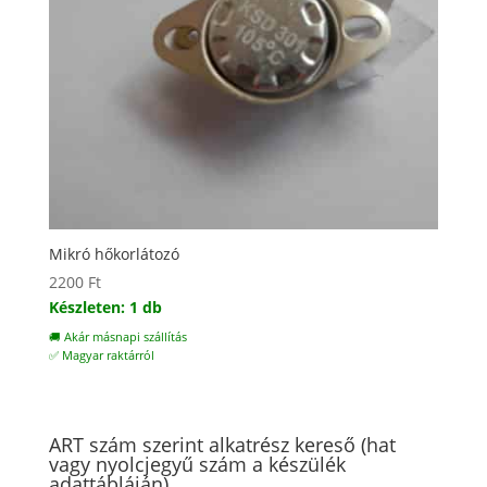
Mikró hőkorlátozó
2200
Ft
Készleten: 1 db
🚚 Akár másnapi szállítás
✅ Magyar raktárról
ART szám szerint alkatrész kereső (hat
vagy nyolcjegyű szám a készülék
adattábláján)