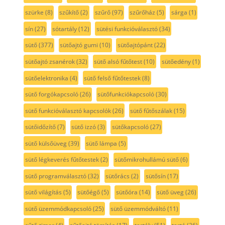
szürke
(8)
szűkítő
(2)
szűrő
(97)
szűrőház
(5)
sárga
(1)
sín
(27)
sótartály
(12)
sütési funkcióválasztó
(34)
sütő
(377)
sütőajtó gumi
(10)
sütőajtópánt
(22)
sütőajtó zsanérok
(32)
sütő alsó fűtőtest
(10)
sütőedény
(1)
sütőelektronika
(4)
sütő felső fűtőtestek
(8)
sütő forgókapcsoló
(26)
sütőfunkciókapcsoló
(30)
sütő funkcióválasztó kapcsolók
(26)
sütő fűtőszálak
(15)
sütőidőzítő
(7)
sütő izzó
(3)
sütőkapcsoló
(27)
sütő külsőüveg
(39)
sütő lámpa
(5)
sütő légkeverés fűtőtestek
(2)
sütőmikrohullámú sütő
(6)
sütő programválasztó
(32)
sütőrács
(2)
sütősín
(17)
sütő világítás
(5)
sütőégő
(5)
sütőóra
(14)
sütő üveg
(26)
sütő üzemmódkapcsoló
(25)
sütő üzemmódváltó
(11)