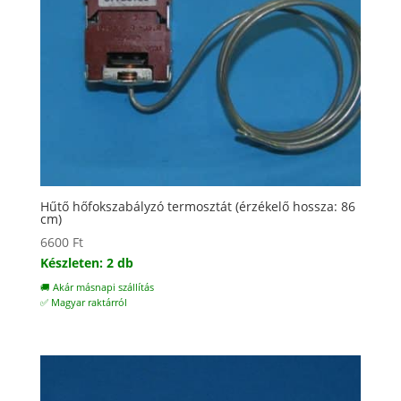
Hűtő hőfokszabályzó termosztát (érzékelő hossza: 86
cm)
6600
Ft
Készleten: 2 db
🚚 Akár másnapi szállítás
✅ Magyar raktárról