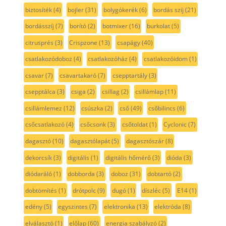
biztosíték
(4)
bojler
(31)
bolygókerék
(6)
bordás szíj
(21)
bordásszíj
(7)
borító
(2)
botmixer
(16)
burkolat
(5)
citrusprés
(3)
Crispzone
(13)
csapágy
(40)
csatlakozódoboz
(4)
csatlakozóház
(4)
csatlakozóidom
(1)
csavar
(7)
csavartakaró
(7)
csepptartály
(3)
csepptálca
(3)
csiga
(2)
csillag
(2)
csillámlap
(11)
csillámlemez
(12)
csúszka
(2)
cső
(49)
csőbilincs
(6)
csőcsatlakozó
(4)
csőcsonk
(3)
csőtoldat
(1)
Cyclonic
(7)
dagasztó
(10)
dagasztólapát
(5)
dagasztószár
(8)
dekorcsík
(3)
digitális
(1)
digitális hőmérő
(3)
dióda
(3)
diódaráló
(1)
dobborda
(3)
doboz
(31)
dobtartó
(2)
dobtömítés
(1)
drótpolc
(9)
dugó
(1)
díszléc
(5)
E14
(1)
edény
(5)
egyszintes
(7)
elektronika
(13)
elektróda
(8)
elválasztó
(1)
előlap
(60)
energia szabályzó
(2)