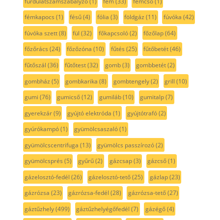
furdulatszámszabályzó
(1)
fém
(33)
fémcső
(1)
fémkapocs
(1)
fésű
(4)
fólia
(3)
földgáz
(11)
fúvóka
(42)
fúvóka szett
(8)
fül
(32)
főkapcsoló
(2)
főzőlap
(64)
főzőrács
(24)
főzőzóna
(10)
fűtés
(25)
fűtőbetét
(46)
fűtőszál
(36)
fűtőtest
(32)
gomb
(3)
gombbetét
(2)
gombház
(5)
gombkarika
(8)
gombtengely
(2)
grill
(10)
gumi
(76)
gumicső
(12)
gumiláb
(10)
gumitalp
(7)
gyerekzár
(9)
gyújtó elektróda
(1)
gyújtótrafó
(2)
gyúrókampó
(1)
gyümölcsaszaló
(1)
gyümölcscentrifuga
(13)
gyümölcs passzírozó
(2)
gyümölcsprés
(5)
gyűrű
(2)
gázcsap
(3)
gázcső
(1)
gázelosztó-fedél
(26)
gázelosztó-tető
(25)
gázlap
(23)
gázrózsa
(23)
gázrózsa-fedél
(28)
gázrózsa-tető
(27)
gáztűzhely
(499)
gáztűzhelyégőfedél
(7)
gázégő
(4)