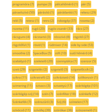
programóra
(7)
pumpa
(3)
pálcahőmérő
(1)
pár
(5)
páraelszívó
(50)
párásító
(1)
párátlanító
(1)
rekesz
(29)
relé
(5)
retesz
(1)
retro
(2)
robotgép
(37)
rosetta
(2)
rozetta
(11)
rugó
(20)
rugós-zsanér
(33)
rács
(27)
rácsgumi
(4)
rácstartó
(3)
résszívó
(8)
rögzítő
(27)
rögzítőfül
(1)
rövid
(1)
rúdmixer
(14)
side by side
(53)
smoothie
(2)
SpaceBox
(5)
stift
(10)
sutő hőmérő
(4)
szabályzó
(1)
szeletelő
(20)
szennytálca
(1)
szenzor
(5)
szett
(29)
szigetelés
(2)
szigetelő
(3)
szigetelőcsík
(2)
szikra
(11)
szikratrafó
(2)
szikráztató
(14)
szilikonzsír
(1)
szimering
(11)
szivacs
(3)
szivattyú
(17)
szárítógép
(101)
szárítógép szíj
(14)
szén
(7)
szénfilter
(18)
szénkefe
(12)
Szénkefék
(7)
szénszűrő
(3)
Szíj
(6)
színtelen
(17)
szívócső
(11)
szívófej
(39)
szórókar
(36)
szöszemelő
(1)