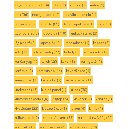
idegentest csapda
(4)
idom
(1)
illatrúd
(2)
indító
(1)
inox
(56)
inox gombok
(42)
ionizáló kapcsoló
(1)
italkorlát
(38)
italtartó
(85)
italtartópolcok
(81)
izzó
(10)
izzó foglalat
(3)
jobb oldali
(10)
jégkockatartó
(3)
jégkészítő
(3)
kapcsoló
(40)
kapcsolósor
(1)
kapocs
(2)
kefe
(11)
kefésszívófej
(22)
kehely
(3)
kenyérsütő
(12)
kenőanyag
(1)
kerek
(28)
keret
(18)
keringtető
(1)
kerámia
(3)
kerámialap
(14)
keverőlapát
(4)
keverőszár
(2)
keverőtál
(3)
kezelő panel
(11)
kifolyócső
(16)
kijelző panel
(1)
kilincs
(30)
kinyomó szivattyú
(4)
kisgép
(34)
kiskerék
(7)
kisállat
(1)
kivetőpánt
(23)
kivezető cső
(1)
klixon
(4)
klíma
(4)
kolbásztöltő
(2)
kombinált kefe
(23)
kombináltszívófej
(22)
komplett
(16)
kompresszor
(4)
kondenzátor
(14)