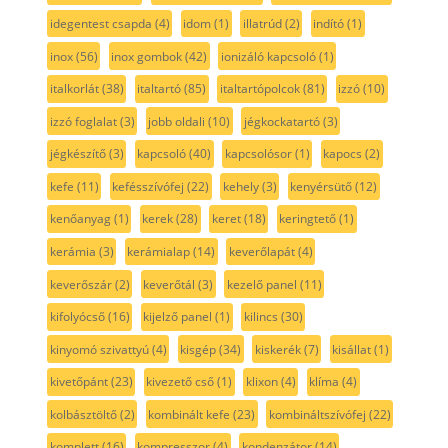
idegentest csapda
(4)
idom
(1)
illatrúd
(2)
indító
(1)
inox
(56)
inox gombok
(42)
ionizáló kapcsoló
(1)
italkorlát
(38)
italtartó
(85)
italtartópolcok
(81)
izzó
(10)
izzó foglalat
(3)
jobb oldali
(10)
jégkockatartó
(3)
jégkészítő
(3)
kapcsoló
(40)
kapcsolósor
(1)
kapocs
(2)
kefe
(11)
kefésszívófej
(22)
kehely
(3)
kenyérsütő
(12)
kenőanyag
(1)
kerek
(28)
keret
(18)
keringtető
(1)
kerámia
(3)
kerámialap
(14)
keverőlapát
(4)
keverőszár
(2)
keverőtál
(3)
kezelő panel
(11)
kifolyócső
(16)
kijelző panel
(1)
kilincs
(30)
kinyomó szivattyú
(4)
kisgép
(34)
kiskerék
(7)
kisállat
(1)
kivetőpánt
(23)
kivezető cső
(1)
klixon
(4)
klíma
(4)
kolbásztöltő
(2)
kombinált kefe
(23)
kombináltszívófej
(22)
komplett
(16)
kompresszor
(4)
kondenzátor
(14)