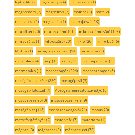
légtisztító
(2)
lúgszivattyú
(4)
macsakszőr
(1)
maghőmérő
(2)
magnetron
(2)
matrica
(3)
matt
(2)
mechanika
(4)
meghajtás
(6)
meghajtószíj
(18)
mikrofilter
(20)
mikrohullámú
(61)
mikrohullámú sütő
(108)
mikroszálas
(1)
mikroszűrő
(20)
mikró
(26)
mikró izzó
(6)
MixBox
(1)
mixergép alkatrész
(14)
mixer szár
(7)
mobil klíma
(4)
mop
(1)
mora
(22)
morzsaporszívó
(3)
morzsatálca
(1)
mosogatógép
(204)
mososzaritogep
(5)
mosógép alkatrész
(280)
mosógépcső
(3)
mosógép fűtőszál
(7)
Mosógép leeresztő szivattyú
(6)
mosógépszelep
(3)
mosógépszénkefe
(9)
mosógép szíj
(18)
mosószer adagoló
(21)
motor
(29)
motorforgótányér
(2)
motorkefe
(7)
motortartó
(1)
mágnes
(3)
mágneses
(2)
mágnesgumi
(78)