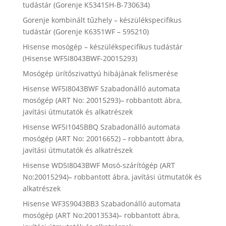
tudástár (Gorenje K5341SH-B-730634)
Gorenje kombinált tűzhely – készülékspecifikus
tudástár (Gorenje K6351WF – 595210)
Hisense mosógép – készülékspecifikus tudástár
(Hisense WF5I8043BWF-20015293)
Mosógép ürítőszivattyú hibájának felismerése
Hisense WF5I8043BWF Szabadonálló automata
mosógép (ART No: 20015293)– robbantott ábra,
javítási útmutatók és alkatrészek
Hisense WF5I1045BBQ Szabadonálló automata
mosógép (ART No: 20016652) – robbantott ábra,
javítási útmutatók és alkatrészek
Hisense WD5I8043BWF Mosó-szárítógép (ART
No:20015294)– robbantott ábra, javítási útmutatók és
alkatrészek
Hisense WF3S9043BB3 Szabadonálló automata
mosógép (ART No:20013534)– robbantott ábra,