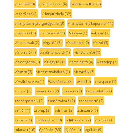
vezeték
(10)
vezetékdoboz
(4)
vezeték nélküli
(8)
vezető cső
(2)
villanytűzhely
(32)
villanytűzhelyforgatógomb
(3)
villanytűzhely kapcsoló
(11)
világítás
(16)
visszajelző
(11)
Vitaway
(1)
vákuum
(2)
vászonzsák
(2)
végzáró
(3)
vízadagoló
(2)
vízcső
(3)
vízforraló
(4)
vízkőmentesítő
(1)
vízkőtelenítő
(1)
vízleengedő
(1)
vízlágyító
(1)
vízmelegítő
(8)
vízszelep
(5)
vízszint
(3)
vízszintszabályzó
(1)
víztartály
(5)
vízváltó szelep
(1)
WaveActive
(8)
wok
(10)
xtraspace
(1)
zacskó
(2)
zavarszűrő
(2)
zsanér
(76)
zsanéralátét
(2)
zsanérpersely
(2)
zsanértakaró
(2)
zsanértartó
(2)
zsinór
(1)
zsomp
(2)
zsírfilter
(2)
zsírszűrő
(6)
zsírálló
(1)
zöldségfiók
(50)
állítható láb
(7)
áramlás
(1)
átlátszó
(16)
égőfedél
(35)
égőfej
(1)
égőház
(9)