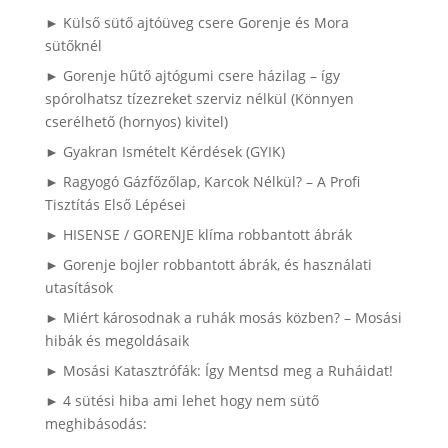
► Külső sütő ajtóüveg csere Gorenje és Mora
sütőknél
► Gorenje hűtő ajtógumi csere házilag – így
spórolhatsz tízezreket szerviz nélkül (Könnyen
cserélhető (hornyos) kivitel)
► Gyakran Ismételt Kérdések (GYIK)
► Ragyogó Gázfőzőlap, Karcok Nélkül? – A Profi
Tisztítás Első Lépései
► HISENSE / GORENJE klíma robbantott ábrák
► Gorenje bojler robbantott ábrák, és használati
utasítások
► Miért károsodnak a ruhák mosás közben? – Mosási
hibák és megoldásaik
► Mosási Katasztrófák: Így Mentsd meg a Ruháidat!
► 4 sütési hiba ami lehet hogy nem sütő
meghibásodás: