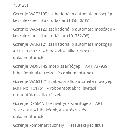
733129)
Gorenje WA72105 szabadonálló automata mosógép –
készülékspecifikus tudástár (185850/05)
Gorenje WA64123 szabadonálló automata mosógép –
készülékspecifikus tudástár (101752/08)
Gorenje WA63121 szabadonálló automata mosógép –
ART 101751/05 – hibakódok, alkatrészek és
dokumentumok
Gorenje WD9514S mosó-szárítógép – ART 737939 –
hibakódok, alkatrészek és dokumentumok
Gorenje WA63121 Szabadonálló automata mosógép
(ART No: 101751) – robbantott ábra, javítási
útmutatók és alkatrészek
Gorenje D7664N hőszivattyús szárítógép – ART
347373/01 – hibakódok, alkatrészek és
dokumentumok
Gorenje kombinált tűzhely – készülékspecifikus