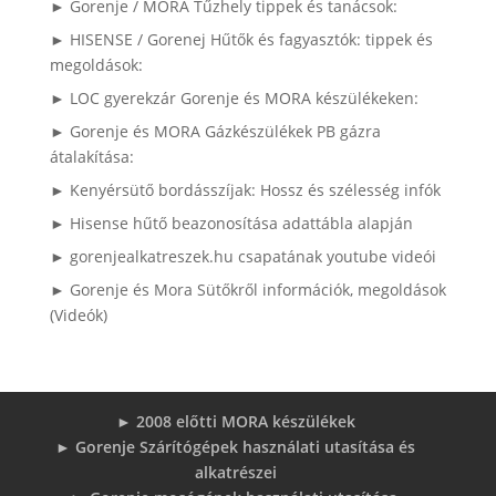
► Gorenje / MORA Tűzhely tippek és tanácsok:
► HISENSE / Gorenej Hűtők és fagyasztók: tippek és
megoldások:
► LOC gyerekzár Gorenje és MORA készülékeken:
► Gorenje és MORA Gázkészülékek PB gázra
átalakítása:
► Kenyérsütő bordásszíjak: Hossz és szélesség infók
► Hisense hűtő beazonosítása adattábla alapján
► gorenjealkatreszek.hu csapatának youtube videói
► Gorenje és Mora Sütőkről információk, megoldások
(Videók)
► 2008 előtti MORA készülékek
► Gorenje Szárítógépek használati utasítása és
alkatrészei