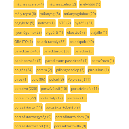
mágnes szelep
(4)
mágnesszelep
(2)
mélyhűtő
(1)
mély tepsi
(6)
műanyag
(8)
műanyagdoboz
(29)
nagykefe
(5)
nofrost
(1)
NTC
(2)
nyitófül
(31)
nyomógomb
(28)
o-gyűrű
(1)
okostévé
(8)
olajálló
(1)
ORA ITO
(1)
palack-tartály
(33)
palackpolc
(49)
palacktartó
(43)
palacktároló
(38)
palackőr
(5)
papír porszák
(5)
paradicsom passzírozó
(1)
passzírozó
(1)
pb-gáz
(34)
perem
(2)
pillangószelep
(3)
pirolitikus
(1)
piros
(1)
polc
(86)
polcél
(3)
Poly-v szíj
(11)
porszívó
(220)
porszívócső
(10)
porszívókefe
(11)
porszűrő
(22)
portartály
(12)
porzsák
(13)
porzsáktartó
(11)
porzsáktartóbetét
(9)
porzsáktartóegység
(9)
porzsáktartóidom
(9)
porzsáktartókeret
(10)
porzsáktartóvilla
(9)