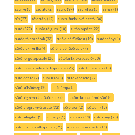
szürke
(8)
szűkítő
(2)
szűrő
(97)
szűrőház
(5)
sárga
(1)
sín
(27)
sótartály
(12)
sütési funkcióválasztó
(34)
sütő
(377)
sütőajtó gumi
(10)
sütőajtópánt
(22)
sütőajtó zsanérok
(32)
sütő alsó fűtőtest
(10)
sütőedény
(1)
sütőelektronika
(4)
sütő felső fűtőtestek
(8)
sütő forgókapcsoló
(26)
sütőfunkciókapcsoló
(30)
sütő funkcióválasztó kapcsolók
(26)
sütő fűtőszálak
(15)
sütőidőzítő
(7)
sütő izzó
(3)
sütőkapcsoló
(27)
sütő külsőüveg
(39)
sütő lámpa
(5)
sütő légkeverés fűtőtestek
(2)
sütőmikrohullámú sütő
(6)
sütő programválasztó
(32)
sütőrács
(2)
sütősín
(17)
sütő világítás
(5)
sütőégő
(5)
sütőóra
(14)
sütő üveg
(26)
sütő üzemmódkapcsoló
(25)
sütő üzemmódváltó
(11)