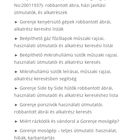
No:20011937)- robbantott ábra, házi javítási
útmutatók, és alkatrészek
► Gorenje kenyérsütő gépek robbantott ábrái,
alkatrész keresési listák
► Beépíthető gáz főzőlapok műszaki rajzai,
használati útmutatói és alkatrész keresési listái
► Beépíthető mikrohullámú sütők műszaki rajzai,
használati útmutatói és alkatrész keresés
► Mikrohullámú sütők leírásai, műszaki rajzai,
alkatrész keresésben segítség
► Gorenje Side by Side hűtők robbantott ábrái,
használati útmutaóti és alkatrész kereséshez lista
► Gorenje porszívók használati útmutatói,
robbantott ábrái és alkatrész keresés
► Miért rázkódik és vándorol a Gorenje mosógép?
► Gorenje mosógép – teljes útmutató: használat,
hibák, karbantartás