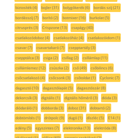
biztosíték
(4)
bojler
(31)
bolygókerék
(6)
bordás szíj
(21)
bordásszíj
(7)
borító
(2)
botmixer
(16)
burkolat
(5)
citrusprés
(3)
Crispzone
(13)
csapágy
(40)
csatlakozódoboz
(4)
csatlakozóház
(4)
csatlakozóidom
(1)
csavar
(7)
csavartakaró
(7)
csepptartály
(3)
csepptálca
(3)
csiga
(2)
csillag
(2)
csillámlap
(11)
csillámlemez
(12)
csúszka
(2)
cső
(49)
csőbilincs
(6)
csőcsatlakozó
(4)
csőcsonk
(3)
csőtoldat
(1)
Cyclonic
(7)
dagasztó
(10)
dagasztólapát
(5)
dagasztószár
(8)
dekorcsík
(3)
digitális
(1)
digitális hőmérő
(3)
dióda
(3)
diódaráló
(1)
dobborda
(3)
doboz
(31)
dobtartó
(2)
dobtömítés
(1)
drótpolc
(9)
dugó
(1)
díszléc
(5)
E14
(1)
edény
(5)
egyszintes
(7)
elektronika
(13)
elektróda
(8)
elválasztó
(1)
előlap
(60)
energia szabályzó
(2)