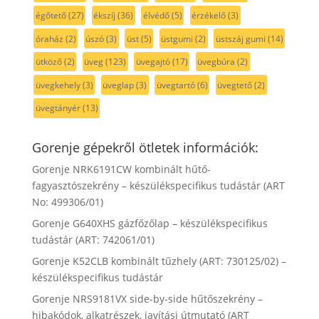
égőtető
(27)
ékszíj
(36)
élvédő
(5)
érzékelő
(3)
óraház
(2)
úszó
(3)
üst
(5)
üstgumi
(2)
üstszáj gumi
(14)
ütköző
(2)
üveg
(123)
üvegajtó
(17)
üvegbúra
(2)
üvegkehely
(3)
üveglap
(3)
üvegtartó
(6)
üvegtető
(2)
üvegtányér
(13)
Gorenje gépekről ötletek információk:
Gorenje NRK6191CW kombinált hűtő-
fagyasztószekrény – készülékspecifikus tudástár (ART
No: 499306/01)
Gorenje G640XHS gázfőzőlap – készülékspecifikus
tudástár (ART: 742061/01)
Gorenje K52CLB kombinált tűzhely (ART: 730125/02) –
készülékspecifikus tudástár
Gorenje NRS9181VX side-by-side hűtőszekrény –
hibakódok, alkatrészek, javítási útmutató (ART