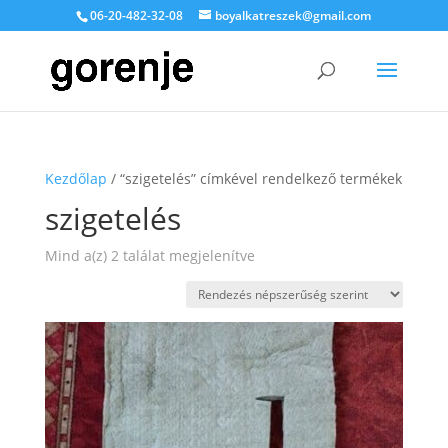
06-20-482-32-08
boyalkatreszek@gmail.com
Kezdőlap
/ “szigetelés” címkével rendelkező termékek
szigetelés
Sorted
Mind a(z) 2 találat megjelenítve
by
popularity