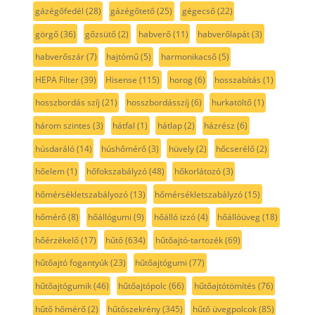
gázégőfedél
(28)
gázégőtető
(25)
gégecső
(22)
görgő
(36)
gőzsütő
(2)
habverő
(11)
habverőlapát
(3)
habverőszár
(7)
hajtómű
(5)
harmonikacső
(5)
HEPA Filter
(39)
Hisense
(115)
horog
(6)
hosszabítás
(1)
hosszbordás szíj
(21)
hosszbordásszíj
(6)
hurkatöltő
(1)
három szintes
(3)
hátfal
(1)
hátlap
(2)
házrész
(6)
húsdaráló
(14)
húshőmérő
(3)
hüvely
(2)
hőcserélő
(2)
hőelem
(1)
hőfokszabályzó
(48)
hőkorlátozó
(3)
hőmérsékletszabályozó
(13)
hőmérsékletszabályzó
(15)
hőmérő
(8)
hőállógumi
(9)
hőálló izzó
(4)
hőállóüveg
(18)
hőérzékelő
(17)
hűtő
(634)
hűtőajtó-tartozék
(69)
hűtőajtó fogantyúk
(23)
hűtőajtógumi
(77)
hűtőajtógumik
(46)
hűtőajtópolc
(66)
hűtőajtótömítés
(76)
hűtő hőmérő
(2)
hűtőszekrény
(345)
hűtő üvegpolcok
(85)