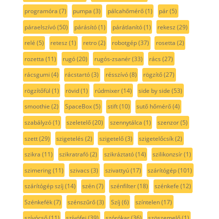
programóra
(7)
pumpa
(3)
pálcahőmérő
(1)
pár
(5)
páraelszívó
(50)
párásító
(1)
párátlanító
(1)
rekesz
(29)
relé
(5)
retesz
(1)
retro
(2)
robotgép
(37)
rosetta
(2)
rozetta
(11)
rugó
(20)
rugós-zsanér
(33)
rács
(27)
rácsgumi
(4)
rácstartó
(3)
résszívó
(8)
rögzítő
(27)
rögzítőfül
(1)
rövid
(1)
rúdmixer
(14)
side by side
(53)
smoothie
(2)
SpaceBox
(5)
stift
(10)
sutő hőmérő
(4)
szabályzó
(1)
szeletelő
(20)
szennytálca
(1)
szenzor
(5)
szett
(29)
szigetelés
(2)
szigetelő
(3)
szigetelőcsík
(2)
szikra
(11)
szikratrafó
(2)
szikráztató
(14)
szilikonzsír
(1)
szimering
(11)
szivacs
(3)
szivattyú
(17)
szárítógép
(101)
szárítógép szíj
(14)
szén
(7)
szénfilter
(18)
szénkefe
(12)
Szénkefék
(7)
szénszűrő
(3)
Szíj
(6)
színtelen
(17)
szívócső
(11)
szívófej
(39)
szórókar
(36)
szöszemelő
(1)