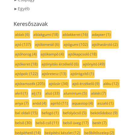
►Egyéb
Keresőszavak
ablak
(6)
ablakgumi
(18)
ablakkeret
(16)
adapter
(1)
ajtó
(137)
ajtóbimetál
(6)
ajtógumi
(102)
ajtóhatároló
(2)
ajtóhorog
(4)
ajtókampó
(4)
ajtókapcsoló
(18)
ajtókeret
(18)
ajtónyitás érzékelő
(6)
ajtónyitó
(49)
ajtópolc
(122)
ajtóretesz
(13)
ajtórögzítő
(1)
ajtótartozék
(205)
ajtózár
(34)
ajtó érzékelő
(9)
akku
(12)
akril
(1)
alj
(1)
alsó
(33)
aluminium
(5)
alátét
(7)
anya
(7)
anód
(4)
aprító
(11)
aquastop
(4)
aszaló
(1)
bal oldali
(15)
befogó
(1)
befolyócső
(5)
bekötődoboz
(9)
belső
(30)
belső cső
(11)
belső üveg
(17)
betét
(7)
beépíthető
(14)
beépítési készlet
(12)
beőblítőszelep
(2)