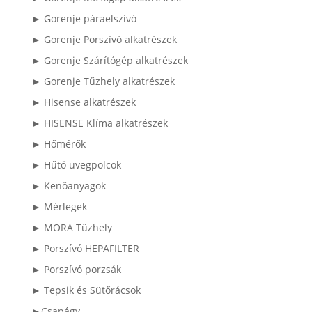
► Gorenje páraelszívó
► Gorenje Porszívó alkatrészek
► Gorenje Szárítógép alkatrészek
► Gorenje Tűzhely alkatrészek
► Hisense alkatrészek
► HISENSE Klíma alkatrészek
► Hőmérők
► Hűtő üvegpolcok
► Kenőanyagok
► Mérlegek
► MORA Tűzhely
► Porszívó HEPAFILTER
► Porszívó porzsák
► Tepsik és Sütőrácsok
►Csapágy