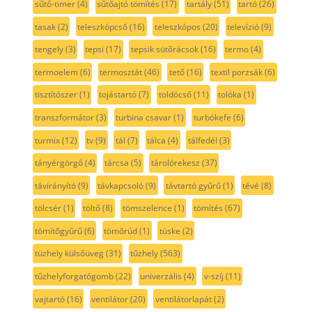
sűtő-timer
(4)
sűtőajtó tömítés
(17)
tartály
(51)
tartó
(26)
tasak
(2)
teleszkópcső
(16)
teleszkópos
(20)
televízió
(9)
tengely
(3)
tepsi
(17)
tepsik sütőrácsok
(16)
termo
(4)
termoelem
(6)
termosztát
(46)
tető
(16)
textil porzsák
(6)
tisztítószer
(1)
tojástartó
(7)
toldócső
(11)
tolóka
(1)
transzformátor
(3)
turbina csavar
(1)
turbókefe
(6)
turmix
(12)
tv
(9)
tál
(7)
tálca
(4)
tálfedél
(3)
tányérgörgő
(4)
tárcsa
(5)
tárolórekesz
(37)
távirányító
(9)
távkapcsoló
(9)
távtartó gyűrű
(1)
tévé
(8)
tölcsér
(1)
töltő
(8)
tömszelence
(1)
tömítés
(67)
tömítőgyűrű
(6)
tömőrúd
(1)
tüske
(2)
tüzhely külsőüveg
(31)
tűzhely
(563)
tűzhelyforgatógomb
(22)
univerzális
(4)
v-szíj
(11)
vajtartó
(16)
ventilátor
(20)
ventilátorlapát
(2)