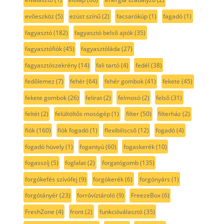
evőeszköz
(5)
ezüst színű
(2)
facsarókúp
(1)
fagadó
(1)
fagyasztó
(182)
fagyasztó belső ajtók
(35)
fagyasztófiók
(45)
fagyasztóláda
(27)
fagyasztószekrény
(14)
fali tartó
(4)
fedél
(38)
fedőlemez
(7)
fehér
(64)
fehér gombok
(41)
fekete
(45)
fekete gombok
(26)
felirat
(2)
felmosó
(2)
felső
(31)
feltét
(2)
felültöltős mosógép
(1)
filter
(50)
filterház
(2)
fiók
(160)
fiók fogadó
(1)
flexibiliscső
(12)
fogadó
(4)
fogadó hüvely
(1)
fogantyú
(60)
fogaskerék
(10)
fogasszíj
(5)
foglalat
(2)
forgatógomb
(135)
forgókefés szívófej
(9)
forgókerék
(6)
forgónyárs
(1)
forgótányér
(23)
forróvíztároló
(9)
FreezeBox
(6)
FreshZone
(4)
front
(2)
funkcióválasztó
(35)