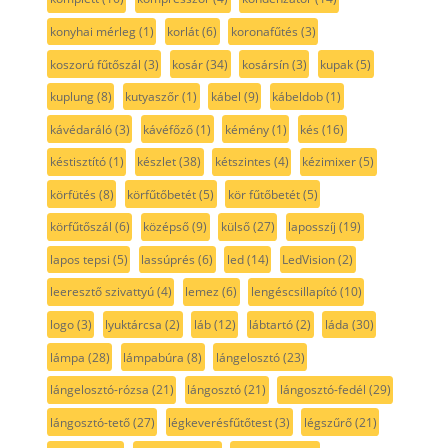
konyhai mérleg
(1)
korlát
(6)
koronafűtés
(3)
koszorú fűtőszál
(3)
kosár
(34)
kosársín
(3)
kupak
(5)
kuplung
(8)
kutyaszőr
(1)
kábel
(9)
kábeldob
(1)
kávédaráló
(3)
kávéfőző
(1)
kémény
(1)
kés
(16)
késtisztító
(1)
készlet
(38)
kétszintes
(4)
kézimixer
(5)
körfütés
(8)
körfűtőbetét
(5)
kör fűtőbetét
(5)
körfűtőszál
(6)
középső
(9)
külső
(27)
laposszíj
(19)
lapos tepsi
(5)
lassúprés
(6)
led
(14)
LedVision
(2)
leeresztő szivattyú
(4)
lemez
(6)
lengéscsillapító
(10)
logo
(3)
lyuktárcsa
(2)
láb
(12)
lábtartó
(2)
láda
(30)
lámpa
(28)
lámpabúra
(8)
lángelosztó
(23)
lángelosztó-rózsa
(21)
lángosztó
(21)
lángosztó-fedél
(29)
lángosztó-tető
(27)
légkeverésfűtőtest
(3)
légszűrő
(21)