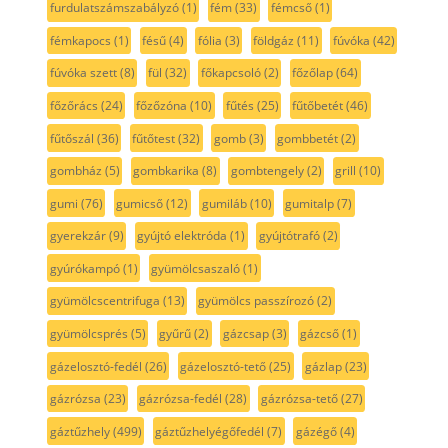
furdulatszámszabályzó
(1)
fém
(33)
fémcső
(1)
fémkapocs
(1)
fésű
(4)
fólia
(3)
földgáz
(11)
fúvóka
(42)
fúvóka szett
(8)
fül
(32)
főkapcsoló
(2)
főzőlap
(64)
főzőrács
(24)
főzőzóna
(10)
fűtés
(25)
fűtőbetét
(46)
fűtőszál
(36)
fűtőtest
(32)
gomb
(3)
gombbetét
(2)
gombház
(5)
gombkarika
(8)
gombtengely
(2)
grill
(10)
gumi
(76)
gumicső
(12)
gumiláb
(10)
gumitalp
(7)
gyerekzár
(9)
gyújtó elektróda
(1)
gyújtótrafó
(2)
gyúrókampó
(1)
gyümölcsaszaló
(1)
gyümölcscentrifuga
(13)
gyümölcs passzírozó
(2)
gyümölcsprés
(5)
gyűrű
(2)
gázcsap
(3)
gázcső
(1)
gázelosztó-fedél
(26)
gázelosztó-tető
(25)
gázlap
(23)
gázrózsa
(23)
gázrózsa-fedél
(28)
gázrózsa-tető
(27)
gáztűzhely
(499)
gáztűzhelyégőfedél
(7)
gázégő
(4)