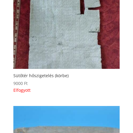
Sütőtér hőszigetelés (körbe)
9000
Ft
Elfogyott