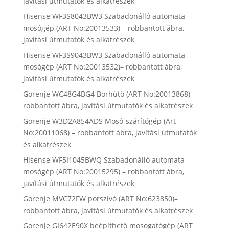
javítási útmutatók és alkatrészek
Hisense WF3S8043BW3 Szabadonálló automata
mosógép (ART No:20013533) – robbantott ábra,
javítási útmutatók és alkatrészek
Hisense WF3S9043BW3 Szabadonálló automata
mosógép (ART No:20013532)– robbantott ábra,
javítási útmutatók és alkatrészek
Gorenje WC48G4BG4 Borhűtő (ART No:20013868) –
robbantott ábra, javítási útmutatók és alkatrészek
Gorenje W3D2A854ADS Mosó-szárítógép (Art
No:20011068) – robbantott ábra, javítási útmutatók
és alkatrészek
Hisense WF5I1045BWQ Szabadonálló automata
mosógép (ART No:20015295) – robbantott ábra,
javítási útmutatók és alkatrészek
Gorenje MVC72FW porszívó (ART No:623850)–
robbantott ábra, javítási útmutatók és alkatrészek
Gorenje GI642E90X beépíthető mosogatógép (ART