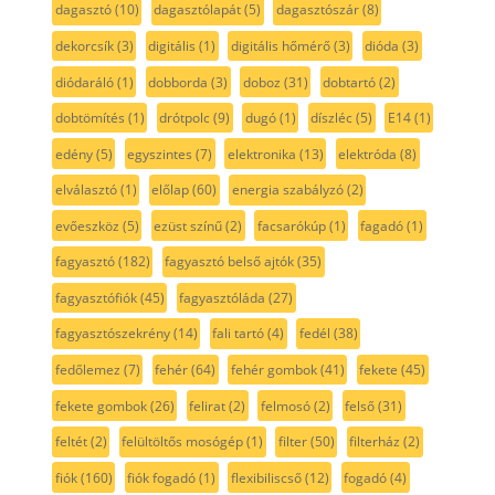
dagasztó
(10)
dagasztólapát
(5)
dagasztószár
(8)
dekorcsík
(3)
digitális
(1)
digitális hőmérő
(3)
dióda
(3)
diódaráló
(1)
dobborda
(3)
doboz
(31)
dobtartó
(2)
dobtömítés
(1)
drótpolc
(9)
dugó
(1)
díszléc
(5)
E14
(1)
edény
(5)
egyszintes
(7)
elektronika
(13)
elektróda
(8)
elválasztó
(1)
előlap
(60)
energia szabályzó
(2)
evőeszköz
(5)
ezüst színű
(2)
facsarókúp
(1)
fagadó
(1)
fagyasztó
(182)
fagyasztó belső ajtók
(35)
fagyasztófiók
(45)
fagyasztóláda
(27)
fagyasztószekrény
(14)
fali tartó
(4)
fedél
(38)
fedőlemez
(7)
fehér
(64)
fehér gombok
(41)
fekete
(45)
fekete gombok
(26)
felirat
(2)
felmosó
(2)
felső
(31)
feltét
(2)
felültöltős mosógép
(1)
filter
(50)
filterház
(2)
fiók
(160)
fiók fogadó
(1)
flexibiliscső
(12)
fogadó
(4)