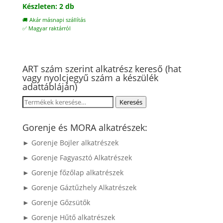
Készleten: 2 db
🚚 Akár másnapi szállítás
✅ Magyar raktárról
ART szám szerint alkatrész kereső (hat
vagy nyolcjegyű szám a készülék
adattábláján)
Keresés
Keresés
a
következőre:
Gorenje és MORA alkatrészek:
► Gorenje Bojler alkatrészek
► Gorenje Fagyasztó Alkatrészek
► Gorenje főzőlap alkatrészek
► Gorenje Gáztűzhely Alkatrészek
► Gorenje Gőzsütők
► Gorenje Hűtő alkatrészek