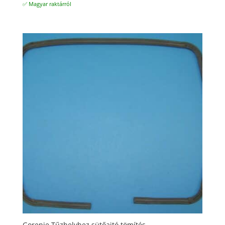
✅ Magyar raktárról
Gorenje Tűzhelyhez sütőajtó tömítés