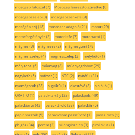
mosógép fűtőszál
(7)
Mosógép leeresztő szivattyú
(6)
mosógépszelep
(3)
mosógépszénkefe
(9)
mosógép szíj
(18)
mosószer adagoló
(21)
motor
(29)
motorforgótányér
(2)
motorkefe
(7)
motortartó
(1)
mágnes
(3)
mágneses
(2)
mágnesgumi
(78)
mágnes szelep
(4)
mágnesszelep
(2)
mélyhűtő
(1)
mély tepsi
(6)
műanyag
(8)
műanyagdoboz
(29)
nagykefe
(5)
nofrost
(1)
NTC
(2)
nyitófül
(31)
nyomógomb
(28)
o-gyűrű
(1)
okostévé
(8)
olajálló
(1)
ORA ITO
(1)
palack-tartály
(33)
palackpolc
(49)
palacktartó
(43)
palacktároló
(38)
palackőr
(5)
papír porszák
(5)
paradicsom passzírozó
(1)
passzírozó
(1)
pb-gáz
(34)
perem
(2)
pillangószelep
(3)
pirolitikus
(1)
piros
(1)
polc
(86)
polcél
(3)
Poly-v szíj
(11)