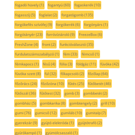
fogadó hüvely
(1)
fogantyú
(60)
fogaskerék
(10)
fogasszíj
(5)
foglalat
(2)
forgatógomb
(135)
forgókefés szívófej
(9)
forgókerék
(6)
forgónyárs
(1)
forgótányér
(23)
forróvíztároló
(9)
FreezeBox
(6)
FreshZone
(4)
front
(2)
funkcióválasztó
(35)
furdulatszámszabályzó
(1)
fém
(33)
fémcső
(1)
fémkapocs
(1)
fésű
(4)
fólia
(3)
földgáz
(11)
fúvóka
(42)
fúvóka szett
(8)
fül
(32)
főkapcsoló
(2)
főzőlap
(64)
főzőrács
(24)
főzőzóna
(10)
fűtés
(25)
fűtőbetét
(46)
fűtőszál
(36)
fűtőtest
(32)
gomb
(3)
gombbetét
(2)
gombház
(5)
gombkarika
(8)
gombtengely
(2)
grill
(10)
gumi
(76)
gumicső
(12)
gumiláb
(10)
gumitalp
(7)
gyerekzár
(9)
gyújtó elektróda
(1)
gyújtótrafó
(2)
gyúrókampó
(1)
gyümölcsaszaló
(1)