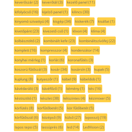
keverőszár
(2)
keverőtál
(3)
kezelő panel
(11)
kifolyócső
(16)
kijelző panel
(1)
kilincs
(30)
kinyomó szivattyú
(4)
kisgép
(34)
kiskerék
(7)
kisállat
(1)
kivetőpánt
(23)
kivezető cső
(1)
klixon
(4)
klíma
(4)
kolbásztöltő
(2)
kombinált kefe
(23)
kombináltszívófej
(22)
komplett
(16)
kompresszor
(4)
kondenzátor
(14)
konyhai mérleg
(1)
korlát
(6)
koronafűtés
(3)
koszorú fűtőszál
(3)
kosár
(34)
kosársín
(3)
kupak
(5)
kuplung
(8)
kutyaszőr
(1)
kábel
(9)
kábeldob
(1)
kávédaráló
(3)
kávéfőző
(1)
kémény
(1)
kés
(16)
késtisztító
(1)
készlet
(38)
kétszintes
(4)
kézimixer
(5)
körfütés
(8)
körfűtőbetét
(5)
kör fűtőbetét
(5)
körfűtőszál
(6)
középső
(9)
külső
(27)
laposszíj
(19)
lapos tepsi
(5)
lassúprés
(6)
led
(14)
LedVision
(2)