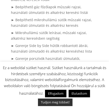
► Beépíthető gáz főzőlapok műszaki rajzai,
használati útmutatói és alkatrész keresési listái
► Beépíthető mikrohullámú sütők műszaki rajzai,
használati útmutatói és alkatrész keresés
► Mikrohullámú sütők leírásai, műszaki rajzai,
alkatrész keresésben segítség
► Gorenje Side by Side hűtők robbantott ábrái,
használati útmutaóti és alkatrész kereséshez lista
► Gorenje porszívók használati útmutatói,
robbantott ábrái és alkatrész keresés
Ez a weboldal sütiket használ. Sütiket használunk a tartalmak és
► Miért rázkódik és vándorol a Gorenje mosógép?
hirdetések személyre szabásához, közösségi funkciók
► Gorenje mosógép – teljes útmutató: használat,
biztosításához, valamint weboldalforgalmunk elemzéséhez. A
hibák, karbantartás
weboldalon való böngészés folytatásával Ön hozzájárul a sütik
► Külső sütő ajtóüveg csere Gorenje és Mora
használatához.
Elfogadom
Elutasítom
sütőknél
Tudjon meg többet!
► Gorenje hűtő ajtógumi csere házilag – így