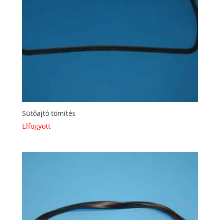
Sütőajtó tömítés
Elfogyott