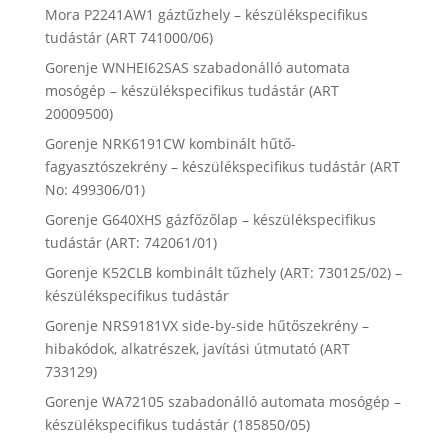
Mora P2241AW1 gáztűzhely – készülékspecifikus
tudástár (ART 741000/06)
Gorenje WNHEI62SAS szabadonálló automata
mosógép – készülékspecifikus tudástár (ART
20009500)
Gorenje NRK6191CW kombinált hűtő-
fagyasztószekrény – készülékspecifikus tudástár (ART
No: 499306/01)
Gorenje G640XHS gázfőzőlap – készülékspecifikus
tudástár (ART: 742061/01)
Gorenje K52CLB kombinált tűzhely (ART: 730125/02) –
készülékspecifikus tudástár
Gorenje NRS9181VX side-by-side hűtőszekrény –
hibakódok, alkatrészek, javítási útmutató (ART
733129)
Gorenje WA72105 szabadonálló automata mosógép –
készülékspecifikus tudástár (185850/05)