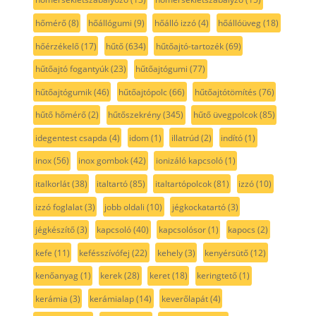
hőmérő
(8)
hőállógumi
(9)
hőálló izzó
(4)
hőállóüveg
(18)
hőérzékelő
(17)
hűtő
(634)
hűtőajtó-tartozék
(69)
hűtőajtó fogantyúk
(23)
hűtőajtógumi
(77)
hűtőajtógumik
(46)
hűtőajtópolc
(66)
hűtőajtótömítés
(76)
hűtő hőmérő
(2)
hűtőszekrény
(345)
hűtő üvegpolcok
(85)
idegentest csapda
(4)
idom
(1)
illatrúd
(2)
indító
(1)
inox
(56)
inox gombok
(42)
ionizáló kapcsoló
(1)
italkorlát
(38)
italtartó
(85)
italtartópolcok
(81)
izzó
(10)
izzó foglalat
(3)
jobb oldali
(10)
jégkockatartó
(3)
jégkészítő
(3)
kapcsoló
(40)
kapcsolósor
(1)
kapocs
(2)
kefe
(11)
kefésszívófej
(22)
kehely
(3)
kenyérsütő
(12)
kenőanyag
(1)
kerek
(28)
keret
(18)
keringtető
(1)
kerámia
(3)
kerámialap
(14)
keverőlapát
(4)