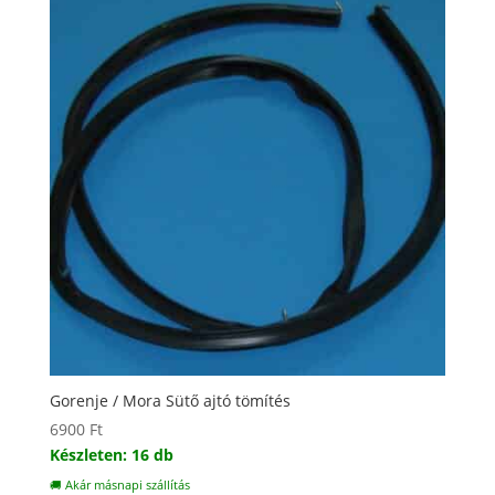
Gorenje / Mora Sütő ajtó tömítés
6900
Ft
Készleten: 16 db
🚚 Akár másnapi szállítás