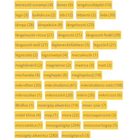
leeresztő szivattyú
(4)
lemez
(6)
lengéscsillapító
(10)
logo
(3)
lyuktárcsa
(2)
láb
(12)
lábtartó
(2)
láda
(30)
lámpa
(28)
lámpabúra
(8)
lángelosztó
(23)
lángelosztó-rózsa
(21)
lángosztó
(21)
lángosztó-fedél
(29)
lángosztó-tető
(27)
légkeverésfűtőtest
(3)
légszűrő
(21)
légtisztító
(2)
lúgszivattyú
(4)
macsakszőr
(1)
maghőmérő
(2)
magnetron
(2)
matrica
(3)
matt
(2)
mechanika
(4)
meghajtás
(6)
meghajtószíj
(18)
mikrofilter
(20)
mikrohullámú
(61)
mikrohullámú sütő
(108)
mikroszálas
(1)
mikroszűrő
(20)
mikró
(26)
mikró izzó
(6)
MixBox
(1)
mixergép alkatrész
(14)
mixer szár
(7)
mobil klíma
(4)
mop
(1)
mora
(22)
morzsaporszívó
(3)
morzsatálca
(1)
mosogatógép
(204)
mososzaritogep
(5)
mosógép alkatrész
(280)
mosógépcső
(3)