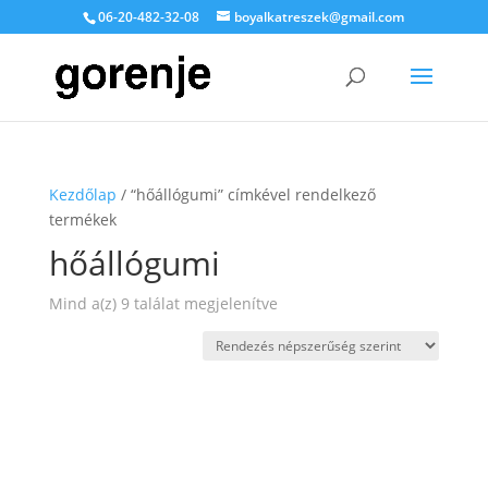
06-20-482-32-08
boyalkatreszek@gmail.com
Kezdőlap
/ “hőállógumi” címkével rendelkező
termékek
hőállógumi
Sorted
Mind a(z) 9 találat megjelenítve
by
popularity