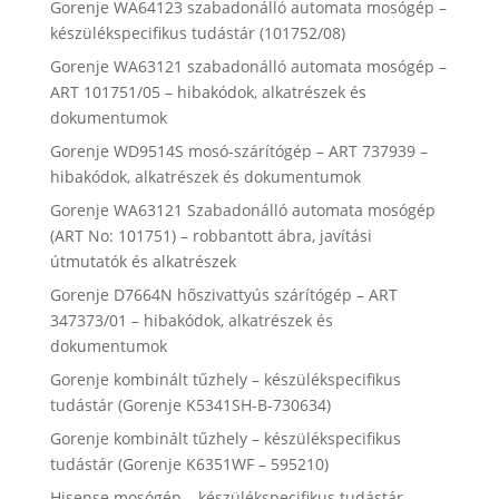
Gorenje WA64123 szabadonálló automata mosógép –
készülékspecifikus tudástár (101752/08)
Gorenje WA63121 szabadonálló automata mosógép –
ART 101751/05 – hibakódok, alkatrészek és
dokumentumok
Gorenje WD9514S mosó-szárítógép – ART 737939 –
hibakódok, alkatrészek és dokumentumok
Gorenje WA63121 Szabadonálló automata mosógép
(ART No: 101751) – robbantott ábra, javítási
útmutatók és alkatrészek
Gorenje D7664N hőszivattyús szárítógép – ART
347373/01 – hibakódok, alkatrészek és
dokumentumok
Gorenje kombinált tűzhely – készülékspecifikus
tudástár (Gorenje K5341SH-B-730634)
Gorenje kombinált tűzhely – készülékspecifikus
tudástár (Gorenje K6351WF – 595210)
Hisense mosógép – készülékspecifikus tudástár