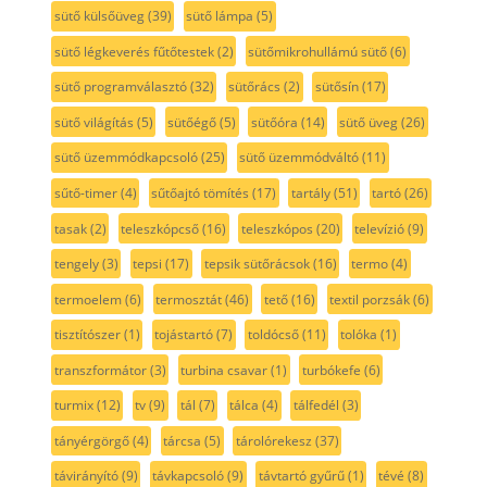
sütő külsőüveg
(39)
sütő lámpa
(5)
sütő légkeverés fűtőtestek
(2)
sütőmikrohullámú sütő
(6)
sütő programválasztó
(32)
sütőrács
(2)
sütősín
(17)
sütő világítás
(5)
sütőégő
(5)
sütőóra
(14)
sütő üveg
(26)
sütő üzemmódkapcsoló
(25)
sütő üzemmódváltó
(11)
sűtő-timer
(4)
sűtőajtó tömítés
(17)
tartály
(51)
tartó
(26)
tasak
(2)
teleszkópcső
(16)
teleszkópos
(20)
televízió
(9)
tengely
(3)
tepsi
(17)
tepsik sütőrácsok
(16)
termo
(4)
termoelem
(6)
termosztát
(46)
tető
(16)
textil porzsák
(6)
tisztítószer
(1)
tojástartó
(7)
toldócső
(11)
tolóka
(1)
transzformátor
(3)
turbina csavar
(1)
turbókefe
(6)
turmix
(12)
tv
(9)
tál
(7)
tálca
(4)
tálfedél
(3)
tányérgörgő
(4)
tárcsa
(5)
tárolórekesz
(37)
távirányító
(9)
távkapcsoló
(9)
távtartó gyűrű
(1)
tévé
(8)