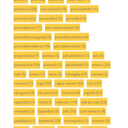
porszívó
(220)
porszívócső
(10)
porszívókefe
(11)
porszűrő
(22)
portartály
(12)
porzsák
(13)
porzsáktartó
(11)
porzsáktartóbetét
(9)
porzsáktartóegység
(9)
porzsáktartóidom
(9)
porzsáktartókeret
(10)
porzsáktartóvilla
(9)
programóra
(7)
pumpa
(3)
pálcahőmérő
(1)
pár
(5)
páraelszívó
(50)
párásító
(1)
párátlanító
(1)
rekesz
(29)
relé
(5)
retesz
(1)
retro
(2)
robotgép
(37)
rosetta
(2)
rozetta
(11)
rugó
(20)
rugós-zsanér
(33)
rács
(27)
rácsgumi
(4)
rácstartó
(3)
résszívó
(8)
rögzítő
(27)
rögzítőfül
(1)
rövid
(1)
rúdmixer
(14)
side by side
(53)
smoothie
(2)
SpaceBox
(5)
stift
(10)
sutő hőmérő
(4)
szabályzó
(1)
szeletelő
(20)
szennytálca
(1)
szenzor
(5)