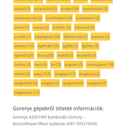
zacskó
(2)
zavarszűrő
(2)
zsanér
(76)
zsanéralátét
(2)
zsanérpersely
(2)
zsanértakaró
(2)
zsanértartó
(2)
zsinór
(1)
zsomp
(2)
zsírfilter
(2)
zsírszűrő
(6)
zsírálló
(1)
zöldségfiók
(50)
állítható láb
(7)
áramlás
(1)
átlátszó
(16)
égőfedél
(35)
égőfej
(1)
égőház
(9)
égőtető
(27)
ékszíj
(36)
élvédő
(5)
érzékelő
(3)
óraház
(2)
úszó
(3)
üst
(5)
üstgumi
(2)
üstszáj gumi
(14)
ütköző
(2)
üveg
(123)
üvegajtó
(17)
üvegbúra
(2)
üvegkehely
(3)
üveglap
(3)
üvegtartó
(6)
üvegtető
(2)
üvegtányér
(13)
Gorenje gépekről ötletek információk:
Gorenje K6351WF kombinált tűzhely –
készülékspecifikus tudástár (ART 595210/04)