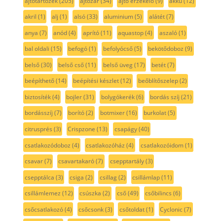
ajtótartozék
(205)
ajtózár
(34)
ajtó érzékelő
(9)
akku
(12)
akril
(1)
alj
(1)
alsó
(33)
aluminium
(5)
alátét
(7)
anya
(7)
anód
(4)
aprító
(11)
aquastop
(4)
aszaló
(1)
bal oldali
(15)
befogó
(1)
befolyócső
(5)
bekötődoboz
(9)
belső
(30)
belső cső
(11)
belső üveg
(17)
betét
(7)
beépíthető
(14)
beépítési készlet
(12)
beőblítőszelep
(2)
biztosíték
(4)
bojler
(31)
bolygókerék
(6)
bordás szíj
(21)
bordásszíj
(7)
borító
(2)
botmixer
(16)
burkolat
(5)
citrusprés
(3)
Crispzone
(13)
csapágy
(40)
csatlakozódoboz
(4)
csatlakozóház
(4)
csatlakozóidom
(1)
csavar
(7)
csavartakaró
(7)
csepptartály
(3)
csepptálca
(3)
csiga
(2)
csillag
(2)
csillámlap
(11)
csillámlemez
(12)
csúszka
(2)
cső
(49)
csőbilincs
(6)
csőcsatlakozó
(4)
csőcsonk
(3)
csőtoldat
(1)
Cyclonic
(7)