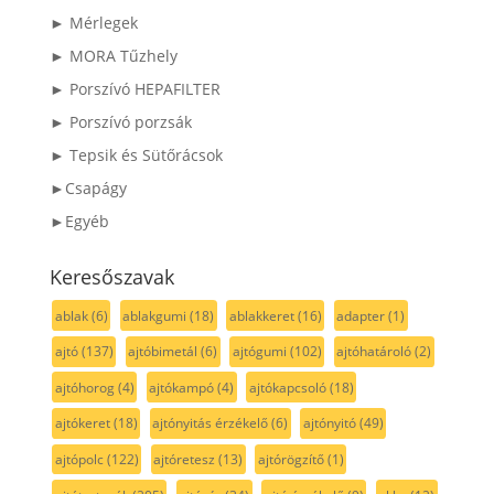
► Mérlegek
► MORA Tűzhely
► Porszívó HEPAFILTER
► Porszívó porzsák
► Tepsik és Sütőrácsok
►Csapágy
►Egyéb
Keresőszavak
ablak
(6)
ablakgumi
(18)
ablakkeret
(16)
adapter
(1)
ajtó
(137)
ajtóbimetál
(6)
ajtógumi
(102)
ajtóhatároló
(2)
ajtóhorog
(4)
ajtókampó
(4)
ajtókapcsoló
(18)
ajtókeret
(18)
ajtónyitás érzékelő
(6)
ajtónyitó
(49)
ajtópolc
(122)
ajtóretesz
(13)
ajtórögzítő
(1)