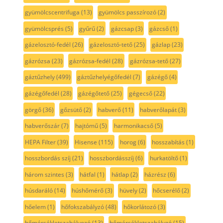
gyümölcscentrifuga
(13)
gyümölcs passzírozó
(2)
gyümölcsprés
(5)
gyűrű
(2)
gázcsap
(3)
gázcső
(1)
gázelosztó-fedél
(26)
gázelosztó-tető
(25)
gázlap
(23)
gázrózsa
(23)
gázrózsa-fedél
(28)
gázrózsa-tető
(27)
gáztűzhely
(499)
gáztűzhelyégőfedél
(7)
gázégő
(4)
gázégőfedél
(28)
gázégőtető
(25)
gégecső
(22)
görgő
(36)
gőzsütő
(2)
habverő
(11)
habverőlapát
(3)
habverőszár
(7)
hajtómű
(5)
harmonikacső
(5)
HEPA Filter
(39)
Hisense
(115)
horog
(6)
hosszabítás
(1)
hosszbordás szíj
(21)
hosszbordásszíj
(6)
hurkatöltő
(1)
három szintes
(3)
hátfal
(1)
hátlap
(2)
házrész
(6)
húsdaráló
(14)
húshőmérő
(3)
hüvely
(2)
hőcserélő
(2)
hőelem
(1)
hőfokszabályzó
(48)
hőkorlátozó
(3)
hőmérsékletszabályozó
(13)
hőmérsékletszabályzó
(15)