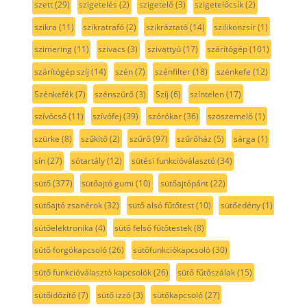
szett
(29)
szigetelés
(2)
szigetelő
(3)
szigetelőcsík
(2)
szikra
(11)
szikratrafó
(2)
szikráztató
(14)
szilikonzsír
(1)
szimering
(11)
szivacs
(3)
szivattyú
(17)
szárítógép
(101)
szárítógép szíj
(14)
szén
(7)
szénfilter
(18)
szénkefe
(12)
Szénkefék
(7)
szénszűrő
(3)
Szíj
(6)
színtelen
(17)
szívócső
(11)
szívófej
(39)
szórókar
(36)
szöszemelő
(1)
szürke
(8)
szűkítő
(2)
szűrő
(97)
szűrőház
(5)
sárga
(1)
sín
(27)
sótartály
(12)
sütési funkcióválasztó
(34)
sütő
(377)
sütőajtó gumi
(10)
sütőajtópánt
(22)
sütőajtó zsanérok
(32)
sütő alsó fűtőtest
(10)
sütőedény
(1)
sütőelektronika
(4)
sütő felső fűtőtestek
(8)
sütő forgókapcsoló
(26)
sütőfunkciókapcsoló
(30)
sütő funkcióválasztó kapcsolók
(26)
sütő fűtőszálak
(15)
sütőidőzítő
(7)
sütő izzó
(3)
sütőkapcsoló
(27)