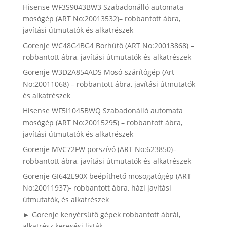
Hisense WF3S9043BW3 Szabadonálló automata
mosógép (ART No:20013532)– robbantott ábra,
javítási útmutatók és alkatrészek
Gorenje WC48G4BG4 Borhűtő (ART No:20013868) –
robbantott ábra, javítási útmutatók és alkatrészek
Gorenje W3D2A854ADS Mosó-szárítógép (Art
No:20011068) – robbantott ábra, javítási útmutatók
és alkatrészek
Hisense WF5I1045BWQ Szabadonálló automata
mosógép (ART No:20015295) – robbantott ábra,
javítási útmutatók és alkatrészek
Gorenje MVC72FW porszívó (ART No:623850)–
robbantott ábra, javítási útmutatók és alkatrészek
Gorenje GI642E90X beépíthető mosogatógép (ART
No:20011937)- robbantott ábra, házi javítási
útmutatók, és alkatrészek
► Gorenje kenyérsütő gépek robbantott ábrái,
alkatrész keresési listák