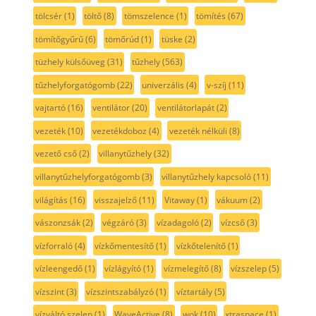
tölcsér
(1)
töltő
(8)
tömszelence
(1)
tömítés
(67)
tömítőgyűrű
(6)
tömőrúd
(1)
tüske
(2)
tüzhely külsőüveg
(31)
tűzhely
(563)
tűzhelyforgatógomb
(22)
univerzális
(4)
v-szíj
(11)
vajtartó
(16)
ventilátor
(20)
ventilátorlapát
(2)
vezeték
(10)
vezetékdoboz
(4)
vezeték nélküli
(8)
vezető cső
(2)
villanytűzhely
(32)
villanytűzhelyforgatógomb
(3)
villanytűzhely kapcsoló
(11)
világítás
(16)
visszajelző
(11)
Vitaway
(1)
vákuum
(2)
vászonzsák
(2)
végzáró
(3)
vízadagoló
(2)
vízcső
(3)
vízforraló
(4)
vízkőmentesítő
(1)
vízkőtelenítő
(1)
vízleengedő
(1)
vízlágyító
(1)
vízmelegítő
(8)
vízszelep
(5)
vízszint
(3)
vízszintszabályzó
(1)
víztartály
(5)
vízváltó szelep
(1)
WaveActive
(8)
wok
(10)
xtraspace
(1)