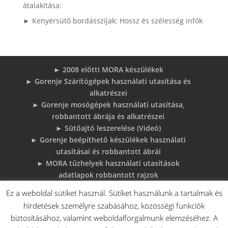
átalakítása:
► Kenyérsütő bordásszíjak: Hossz és szélesség infók
► 2008 előtti MORA készülékek
► Gorenje Szárítógépek használati utasítása és
alkatrészei
► Gorenje mosógépek használati utasítása,
robbantott ábrája és alkatrészei
► Sütőajtó leszerelése (Videó)
► Gorenje beépíthető készülékek használati
utasításai és robbantott ábrái
► MORA tűzhelyek használati utasítások
adatlapok robbantott rajzok
► Gorenje Bojler Vízkő problémák és
Ez a weboldal sütiket használ. Sütiket használunk a tartalmak és
megoldások
hirdetések személyre szabásához, közösségi funkciók
► 6 gyakori sütő hiba, és megoldások
biztosításához, valamint weboldalforgalmunk elemzéséhez. A
♦Gorenje Háztartásigépek adattábláiról: