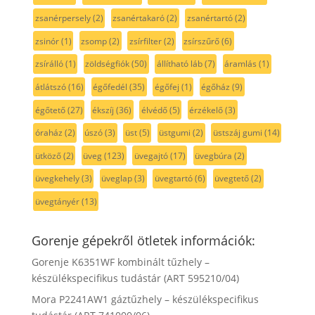
zsanérpersely
(2)
zsanértakaró
(2)
zsanértartó
(2)
zsinór
(1)
zsomp
(2)
zsírfilter
(2)
zsírszűrő
(6)
zsírálló
(1)
zöldségfiók
(50)
állítható láb
(7)
áramlás
(1)
átlátszó
(16)
égőfedél
(35)
égőfej
(1)
égőház
(9)
égőtető
(27)
ékszíj
(36)
élvédő
(5)
érzékelő
(3)
óraház
(2)
úszó
(3)
üst
(5)
üstgumi
(2)
üstszáj gumi
(14)
ütköző
(2)
üveg
(123)
üvegajtó
(17)
üvegbúra
(2)
üvegkehely
(3)
üveglap
(3)
üvegtartó
(6)
üvegtető
(2)
üvegtányér
(13)
Gorenje gépekről ötletek információk:
Gorenje K6351WF kombinált tűzhely –
készülékspecifikus tudástár (ART 595210/04)
Mora P2241AW1 gáztűzhely – készülékspecifikus