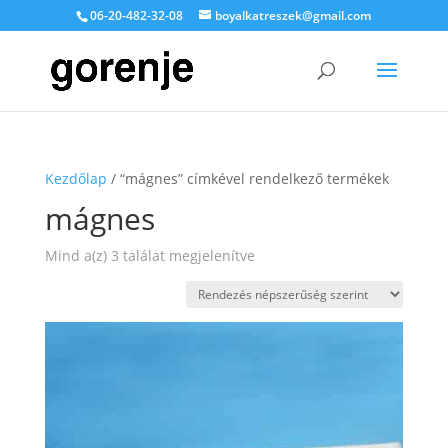
06-20-482-32-08
boyalkatreszek@gmail.com
Kezdőlap
/ “mágnes” címkével rendelkező termékek
mágnes
Sorted
Mind a(z) 3 találat megjelenítve
by
popularity