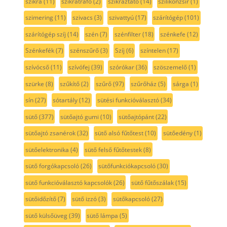
szikra
(11)
szikratrafó
(2)
szikráztató
(14)
szilikonzsír
(1)
szimering
(11)
szivacs
(3)
szivattyú
(17)
szárítógép
(101)
szárítógép szíj
(14)
szén
(7)
szénfilter
(18)
szénkefe
(12)
Szénkefék
(7)
szénszűrő
(3)
Szíj
(6)
színtelen
(17)
szívócső
(11)
szívófej
(39)
szórókar
(36)
szöszemelő
(1)
szürke
(8)
szűkítő
(2)
szűrő
(97)
szűrőház
(5)
sárga
(1)
sín
(27)
sótartály
(12)
sütési funkcióválasztó
(34)
sütő
(377)
sütőajtó gumi
(10)
sütőajtópánt
(22)
sütőajtó zsanérok
(32)
sütő alsó fűtőtest
(10)
sütőedény
(1)
sütőelektronika
(4)
sütő felső fűtőtestek
(8)
sütő forgókapcsoló
(26)
sütőfunkciókapcsoló
(30)
sütő funkcióválasztó kapcsolók
(26)
sütő fűtőszálak
(15)
sütőidőzítő
(7)
sütő izzó
(3)
sütőkapcsoló
(27)
sütő külsőüveg
(39)
sütő lámpa
(5)