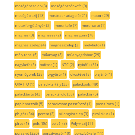
mosógépszelep
(3)
mosógépszénkefe
(9)
mosógép szíj
(18)
mosószer adagoló
(21)
motor
(29)
motorforgótányér
(2)
motorkefe
(7)
motortartó
(1)
mágnes
(3)
mágneses
(2)
mágnesgumi
(78)
mágnes szelep
(4)
mágnesszelep
(2)
mélyhűtő
(1)
mély tepsi
(6)
műanyag
(8)
műanyagdoboz
(29)
nagykefe
(5)
nofrost
(1)
NTC
(2)
nyitófül
(31)
nyomógomb
(28)
o-gyűrű
(1)
okostévé
(8)
olajálló
(1)
ORA ITO
(1)
palack-tartály
(33)
palackpolc
(49)
palacktartó
(43)
palacktároló
(38)
palackőr
(5)
papír porszák
(5)
paradicsom passzírozó
(1)
passzírozó
(1)
pb-gáz
(34)
perem
(2)
pillangószelep
(3)
pirolitikus
(1)
piros
(1)
polc
(86)
polcél
(3)
Poly-v szíj
(11)
porszívó
(220)
porszívócső
(10)
porszívókefe
(11)