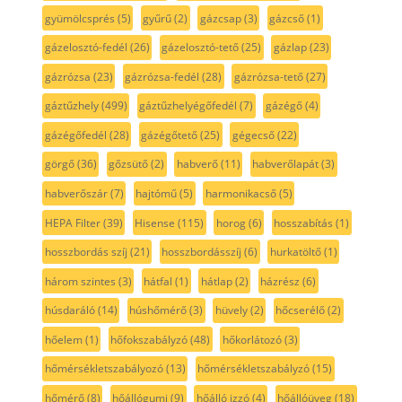
gyümölcsprés
(5)
gyűrű
(2)
gázcsap
(3)
gázcső
(1)
gázelosztó-fedél
(26)
gázelosztó-tető
(25)
gázlap
(23)
gázrózsa
(23)
gázrózsa-fedél
(28)
gázrózsa-tető
(27)
gáztűzhely
(499)
gáztűzhelyégőfedél
(7)
gázégő
(4)
gázégőfedél
(28)
gázégőtető
(25)
gégecső
(22)
görgő
(36)
gőzsütő
(2)
habverő
(11)
habverőlapát
(3)
habverőszár
(7)
hajtómű
(5)
harmonikacső
(5)
HEPA Filter
(39)
Hisense
(115)
horog
(6)
hosszabítás
(1)
hosszbordás szíj
(21)
hosszbordásszíj
(6)
hurkatöltő
(1)
három szintes
(3)
hátfal
(1)
hátlap
(2)
házrész
(6)
húsdaráló
(14)
húshőmérő
(3)
hüvely
(2)
hőcserélő
(2)
hőelem
(1)
hőfokszabályzó
(48)
hőkorlátozó
(3)
hőmérsékletszabályozó
(13)
hőmérsékletszabályzó
(15)
hőmérő
(8)
hőállógumi
(9)
hőálló izzó
(4)
hőállóüveg
(18)