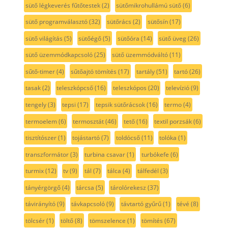
sütő légkeverés fűtőtestek
(2)
sütőmikrohullámú sütő
(6)
sütő programválasztó
(32)
sütőrács
(2)
sütősín
(17)
sütő világítás
(5)
sütőégő
(5)
sütőóra
(14)
sütő üveg
(26)
sütő üzemmódkapcsoló
(25)
sütő üzemmódváltó
(11)
sűtő-timer
(4)
sűtőajtó tömítés
(17)
tartály
(51)
tartó
(26)
tasak
(2)
teleszkópcső
(16)
teleszkópos
(20)
televízió
(9)
tengely
(3)
tepsi
(17)
tepsik sütőrácsok
(16)
termo
(4)
termoelem
(6)
termosztát
(46)
tető
(16)
textil porzsák
(6)
tisztítószer
(1)
tojástartó
(7)
toldócső
(11)
tolóka
(1)
transzformátor
(3)
turbina csavar
(1)
turbókefe
(6)
turmix
(12)
tv
(9)
tál
(7)
tálca
(4)
tálfedél
(3)
tányérgörgő
(4)
tárcsa
(5)
tárolórekesz
(37)
távirányító
(9)
távkapcsoló
(9)
távtartó gyűrű
(1)
tévé
(8)
tölcsér
(1)
töltő
(8)
tömszelence
(1)
tömítés
(67)