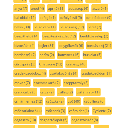
anya
(7)
anód
(4)
aprító
(11)
aquastop
(4)
aszaló
(1)
bal oldali
(15)
befogó
(1)
befolyócső
(5)
bekötődoboz
(9)
belső
(30)
belső cső
(11)
belső üveg
(17)
betét
(7)
beépíthető
(14)
beépítési készlet
(12)
beőblítőszelep
(2)
biztosíték
(4)
bojler
(31)
bolygókerék
(6)
bordás szíj
(21)
bordásszíj
(7)
borító
(2)
botmixer
(16)
burkolat
(5)
citrusprés
(3)
Crispzone
(13)
csapágy
(40)
csatlakozódoboz
(4)
csatlakozóház
(4)
csatlakozóidom
(1)
csavar
(7)
csavartakaró
(7)
csepptartály
(3)
csepptálca
(3)
csiga
(2)
csillag
(2)
csillámlap
(11)
csillámlemez
(12)
csúszka
(2)
cső
(49)
csőbilincs
(6)
csőcsatlakozó
(4)
csőcsonk
(3)
csőtoldat
(1)
Cyclonic
(7)
dagasztó
(10)
dagasztólapát
(5)
dagasztószár
(8)