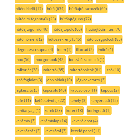
hőérzékelő
(17)
hűtő
(634)
hűtőajtó-tartozék
(69)
hűtőajtó fogantyúk
(23)
hűtőajtógumi
(77)
hűtőajtógumik
(46)
hűtőajtópolc
(66)
hűtőajtótömítés
(76)
hűtő hőmérő
(2)
hűtőszekrény
(345)
hűtő üvegpolcok
(85)
idegentest csapda
(4)
idom
(1)
illatrúd
(2)
indító
(1)
inox
(56)
inox gombok
(42)
ionizáló kapcsoló
(1)
italkorlát
(38)
italtartó
(85)
italtartópolcok
(81)
izzó
(10)
izzó foglalat
(3)
jobb oldali
(10)
jégkockatartó
(3)
jégkészítő
(3)
kapcsoló
(40)
kapcsolósor
(1)
kapocs
(2)
kefe
(11)
kefésszívófej
(22)
kehely
(3)
kenyérsütő
(12)
kenőanyag
(1)
kerek
(28)
keret
(18)
keringtető
(1)
kerámia
(3)
kerámialap
(14)
keverőlapát
(4)
keverőszár
(2)
keverőtál
(3)
kezelő panel
(11)