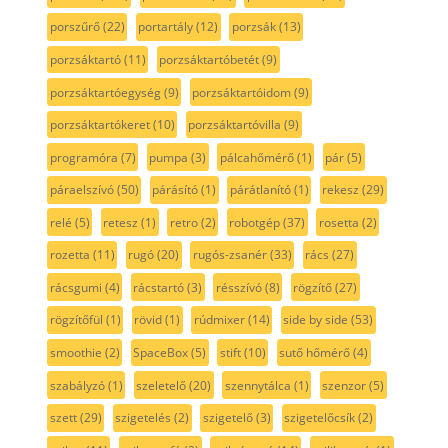
porszűrő
(22)
portartály
(12)
porzsák
(13)
porzsáktartó
(11)
porzsáktartóbetét
(9)
porzsáktartóegység
(9)
porzsáktartóidom
(9)
porzsáktartókeret
(10)
porzsáktartóvilla
(9)
programóra
(7)
pumpa
(3)
pálcahőmérő
(1)
pár
(5)
páraelszívó
(50)
párásító
(1)
párátlanító
(1)
rekesz
(29)
relé
(5)
retesz
(1)
retro
(2)
robotgép
(37)
rosetta
(2)
rozetta
(11)
rugó
(20)
rugós-zsanér
(33)
rács
(27)
rácsgumi
(4)
rácstartó
(3)
résszívó
(8)
rögzítő
(27)
rögzítőfül
(1)
rövid
(1)
rúdmixer
(14)
side by side
(53)
smoothie
(2)
SpaceBox
(5)
stift
(10)
sutő hőmérő
(4)
szabályzó
(1)
szeletelő
(20)
szennytálca
(1)
szenzor
(5)
szett
(29)
szigetelés
(2)
szigetelő
(3)
szigetelőcsík
(2)