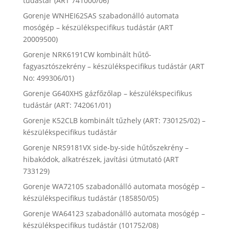
tudástár (ART 741000/06)
Gorenje WNHEI62SAS szabadonálló automata
mosógép – készülékspecifikus tudástár (ART
20009500)
Gorenje NRK6191CW kombinált hűtő-
fagyasztószekrény – készülékspecifikus tudástár (ART
No: 499306/01)
Gorenje G640XHS gázfőzőlap – készülékspecifikus
tudástár (ART: 742061/01)
Gorenje K52CLB kombinált tűzhely (ART: 730125/02) –
készülékspecifikus tudástár
Gorenje NRS9181VX side-by-side hűtőszekrény –
hibakódok, alkatrészek, javítási útmutató (ART
733129)
Gorenje WA72105 szabadonálló automata mosógép –
készülékspecifikus tudástár (185850/05)
Gorenje WA64123 szabadonálló automata mosógép –
készülékspecifikus tudástár (101752/08)