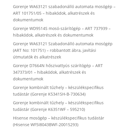
Gorenje WA63121 szabadonálló automata mosógép –
ART 101751/05 – hibakódok, alkatrészek és
dokumentumok
Gorenje WD9514S mosó-szárítógép – ART 737939 –
hibakódok, alkatrészek és dokumentumok
Gorenje WA63121 Szabadonálló automata mosógép
(ART No: 101751) – robbantott ábra, javítási
útmutatók és alkatrészek
Gorenje D7664N hőszivattyús szárítógép – ART
347373/01 – hibakódok, alkatrészek és
dokumentumok
Gorenje kombinált tűzhely – készülékspecifikus
tudástár (Gorenje K5341SH-B-730634)
Gorenje kombinált tűzhely – készülékspecifikus
tudástár (Gorenje K6351WF – 595210)
Hisense mosógép – készülékspecifikus tudástár
(Hisense WF5I8043BWF-20015293)