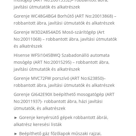
javítási útmutatók és alkatrészek
Gorenje WC48G4BG4 Borhűtő (ART No:20013868) –
robbantott ábra, javítási útmutatók és alkatrészek
Gorenje W3D2A854ADS Mosó-szárítógép (Art
No:20011068) – robbantott ábra, javítási útmutatók
és alkatrészek
Hisense WF5I1045BWQ Szabadonálló automata
mosógép (ART No:20015295) – robbantott ábra,
javítási útmutatók és alkatrészek
Gorenje MVC72FW porszívó (ART No:623850)–
robbantott ábra, javítási útmutatók és alkatrészek
Gorenje GI642E90X beépíthető mosogatógép (ART
No:20011937)- robbantott ábra, házi javítási
útmutatók, és alkatrészek
► Gorenje kenyérsütő gépek robbantott ábrái,
alkatrész keresési listák
► Beépíthető gáz főzőlapok műszaki rajzai,