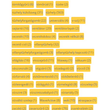
tömítőgyűrű
(6)
tömőrúd
(1)
tüske
(2)
tüzhely külsőüveg
(31)
tűzhely
(563)
tűzhelyforgatógomb
(22)
univerzális
(4)
v-szíj
(11)
vajtartó
(16)
ventilátor
(20)
ventilátorlapát
(2)
vezeték
(10)
vezetékdoboz
(4)
vezeték nélküli
(8)
vezető cső
(2)
villanytűzhely
(32)
villanytűzhelyforgatógomb
(3)
villanytűzhely kapcsoló
(11)
világítás
(16)
visszajelző
(11)
Vitaway
(1)
vákuum
(2)
vászonzsák
(2)
végzáró
(3)
vízadagoló
(2)
vízcső
(3)
vízforraló
(4)
vízkőmentesítő
(1)
vízkőtelenítő
(1)
vízleengedő
(1)
vízlágyító
(1)
vízmelegítő
(8)
vízszelep
(5)
vízszint
(3)
vízszintszabályzó
(1)
víztartály
(5)
vízváltó szelep
(1)
WaveActive
(8)
wok
(10)
xtraspace
(1)
zacskó
(2)
zavarszűrő
(2)
zsanér
(76)
zsanéralátét
(2)