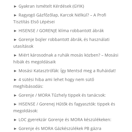
► Gyakran Ismételt Kérdések (GYIK)
► Ragyogó Gázfőzőlap, Karcok Nélkül? – A Profi
Tisztítás Első Lépései
► HISENSE / GORENJE klíma robbantott ábrák
► Gorenje bojler robbantott ábrák, és használati
utasítások
► Miért károsodnak a ruhák mosás közben? – Mosási
hibák és megoldásaik
► Mosási Katasztrófák: Így Mentsd meg a Ruháidat!
► 4 sütési hiba ami lehet hogy nem sütő
meghibásodás:
► Gorenje / MORA Tűzhely tippek és tanácsok:
► HISENSE / Gorenej Hűtők és fagyasztók: tippek és
megoldások:
► LOC gyerekzár Gorenje és MORA készülékeken:
► Gorenje és MORA Gázkészülékek PB gázra