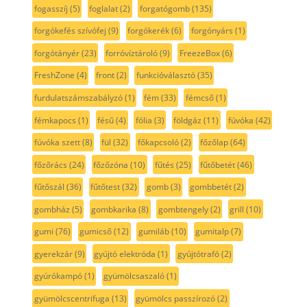
fogasszíj
(5)
foglalat
(2)
forgatógomb
(135)
forgókefés szívófej
(9)
forgókerék
(6)
forgónyárs
(1)
forgótányér
(23)
forróvíztároló
(9)
FreezeBox
(6)
FreshZone
(4)
front
(2)
funkcióválasztó
(35)
furdulatszámszabályzó
(1)
fém
(33)
fémcső
(1)
fémkapocs
(1)
fésű
(4)
fólia
(3)
földgáz
(11)
fúvóka
(42)
fúvóka szett
(8)
fül
(32)
főkapcsoló
(2)
főzőlap
(64)
főzőrács
(24)
főzőzóna
(10)
fűtés
(25)
fűtőbetét
(46)
fűtőszál
(36)
fűtőtest
(32)
gomb
(3)
gombbetét
(2)
gombház
(5)
gombkarika
(8)
gombtengely
(2)
grill
(10)
gumi
(76)
gumicső
(12)
gumiláb
(10)
gumitalp
(7)
gyerekzár
(9)
gyújtó elektróda
(1)
gyújtótrafó
(2)
gyúrókampó
(1)
gyümölcsaszaló
(1)
gyümölcscentrifuga
(13)
gyümölcs passzírozó
(2)