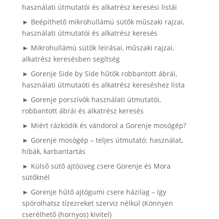
használati útmutatói és alkatrész keresési listái
► Beépíthető mikrohullámú sütők műszaki rajzai,
használati útmutatói és alkatrész keresés
► Mikrohullámú sütők leírásai, műszaki rajzai,
alkatrész keresésben segítség
► Gorenje Side by Side hűtők robbantott ábrái,
használati útmutaóti és alkatrész kereséshez lista
► Gorenje porszívók használati útmutatói,
robbantott ábrái és alkatrész keresés
► Miért rázkódik és vándorol a Gorenje mosógép?
► Gorenje mosógép – teljes útmutató: használat,
hibák, karbantartás
► Külső sütő ajtóüveg csere Gorenje és Mora
sütőknél
► Gorenje hűtő ajtógumi csere házilag – így
spórolhatsz tízezreket szerviz nélkül (Könnyen
cserélhető (hornyos) kivitel)