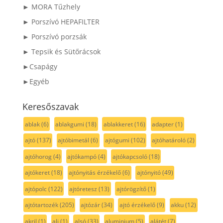
► MORA Tűzhely
► Porszívó HEPAFILTER
► Porszívó porzsák
► Tepsik és Sütőrácsok
►Csapágy
►Egyéb
Keresőszavak
ablak
(6)
ablakgumi
(18)
ablakkeret
(16)
adapter
(1)
ajtó
(137)
ajtóbimetál
(6)
ajtógumi
(102)
ajtóhatároló
(2)
ajtóhorog
(4)
ajtókampó
(4)
ajtókapcsoló
(18)
ajtókeret
(18)
ajtónyitás érzékelő
(6)
ajtónyitó
(49)
ajtópolc
(122)
ajtóretesz
(13)
ajtórögzítő
(1)
ajtótartozék
(205)
ajtózár
(34)
ajtó érzékelő
(9)
akku
(12)
akril
(1)
alj
(1)
alsó
(33)
aluminium
(5)
alátét
(7)