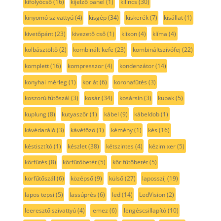
kifolyócső
(16)
kijelző panel
(1)
kilincs
(30)
kinyomó szivattyú
(4)
kisgép
(34)
kiskerék
(7)
kisállat
(1)
kivetőpánt
(23)
kivezető cső
(1)
klixon
(4)
klíma
(4)
kolbásztöltő
(2)
kombinált kefe
(23)
kombináltszívófej
(22)
komplett
(16)
kompresszor
(4)
kondenzátor
(14)
konyhai mérleg
(1)
korlát
(6)
koronafűtés
(3)
koszorú fűtőszál
(3)
kosár
(34)
kosársín
(3)
kupak
(5)
kuplung
(8)
kutyaszőr
(1)
kábel
(9)
kábeldob
(1)
kávédaráló
(3)
kávéfőző
(1)
kémény
(1)
kés
(16)
késtisztító
(1)
készlet
(38)
kétszintes
(4)
kézimixer
(5)
körfütés
(8)
körfűtőbetét
(5)
kör fűtőbetét
(5)
körfűtőszál
(6)
középső
(9)
külső
(27)
laposszíj
(19)
lapos tepsi
(5)
lassúprés
(6)
led
(14)
LedVision
(2)
leeresztő szivattyú
(4)
lemez
(6)
lengéscsillapító
(10)