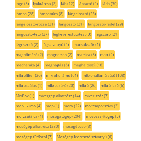
logo
(3)
lyuktárcsa
(2)
láb
(12)
lábtartó
(2)
láda
(30)
lámpa
(28)
lámpabúra
(8)
lángelosztó
(23)
lángelosztó-rózsa
(21)
lángosztó
(21)
lángosztó-fedél
(29)
lángosztó-tető
(27)
légkeverésfűtőtest
(3)
légszűrő
(21)
légtisztító
(2)
lúgszivattyú
(4)
macsakszőr
(1)
maghőmérő
(2)
magnetron
(2)
matrica
(3)
matt
(2)
mechanika
(4)
meghajtás
(6)
meghajtószíj
(18)
mikrofilter
(20)
mikrohullámú
(61)
mikrohullámú sütő
(108)
mikroszálas
(1)
mikroszűrő
(20)
mikró
(26)
mikró izzó
(6)
MixBox
(1)
mixergép alkatrész
(14)
mixer szár
(7)
mobil klíma
(4)
mop
(1)
mora
(22)
morzsaporszívó
(3)
morzsatálca
(1)
mosogatógép
(204)
mososzaritogep
(5)
mosógép alkatrész
(280)
mosógépcső
(3)
mosógép fűtőszál
(7)
Mosógép leeresztő szivattyú
(6)