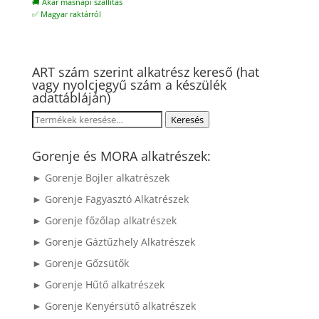
🚚 Akár másnapi szállítás
✅ Magyar raktárról
ART szám szerint alkatrész kereső (hat
vagy nyolcjegyű szám a készülék
adattábláján)
Keresés
Keresés
a
következőre:
Gorenje és MORA alkatrészek:
► Gorenje Bojler alkatrészek
► Gorenje Fagyasztó Alkatrészek
► Gorenje főzőlap alkatrészek
► Gorenje Gáztűzhely Alkatrészek
► Gorenje Gőzsütők
► Gorenje Hűtő alkatrészek
► Gorenje Kenyérsütő alkatrészek