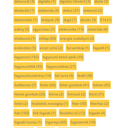
dekorcsík
(3)
digitális
(1)
digitális hőmérő
(3)
dióda
(3)
diódaráló
(1)
dobborda
(3)
doboz
(31)
dobtartó
(2)
dobtömítés
(1)
drótpolc
(9)
dugó
(1)
díszléc
(5)
E14
(1)
edény
(5)
egyszintes
(7)
elektronika
(13)
elektróda
(8)
elválasztó
(1)
előlap
(60)
energia szabályzó
(2)
evőeszköz
(5)
ezüst színű
(2)
facsarókúp
(1)
fagadó
(1)
fagyasztó
(182)
fagyasztó belső ajtók
(35)
fagyasztófiók
(45)
fagyasztóláda
(27)
fagyasztószekrény
(14)
fali tartó
(4)
fedél
(38)
fedőlemez
(7)
fehér
(64)
fehér gombok
(41)
fekete
(45)
fekete gombok
(26)
felirat
(2)
felmosó
(2)
felső
(31)
feltét
(2)
felültöltős mosógép
(1)
filter
(50)
filterház
(2)
fiók
(160)
fiók fogadó
(1)
flexibiliscső
(12)
fogadó
(4)
fogadó hüvely
(1)
fogantyú
(60)
fogaskerék
(10)