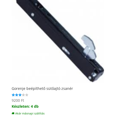
Gorenje beépíthető sütőajtó zsanér
9200
Ft
Értékelés:
3.00
Készleten: 4 db
/ 5
🚚 Akár másnapi szállítás