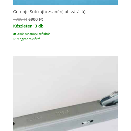
Gorenje Sütő ajtó zsanér(soft zárású)
Original
Current
7900
Ft
6900
Ft
price
price
Készleten: 3 db
was:
is:
🚚 Akár másnapi szállítás
7900 Ft.
6900 Ft.
✅ Magyar raktárról