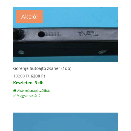
Akció!
Gorenje Sütőajtó zsanér (1db)
Original
Current
10200
Ft
6200
Ft
price
price
Készleten: 3 db
was:
is:
🚚 Akár másnapi szállítás
10200 Ft.
6200 Ft.
✅ Magyar raktárról