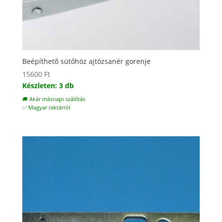
Beépíthető sütőhöz ajtózsanér gorenje
15600
Ft
Készleten: 3 db
🚚 Akár másnapi szállítás
✅ Magyar raktárról