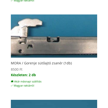
✅ Magyar raktárról
MORA / Gorenje sütőajtó zsanér (1db)
8500
Ft
Készleten: 2 db
🚚 Akár másnapi szállítás
✅ Magyar raktárról