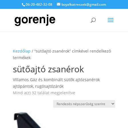
06-20-482-32-08
boyalkatreszek@gmail.com
Kezdőlap
/ “sütőajtó zsanérok” címkével rendelkező
termékek
sütőajtó zsanérok
Villamos Gáz és kombinált sütők ajtózsanérok
ajtópántok, rugósajtózárók
Sorted
Mind a(z) 32 találat megjelenítve
by
popularity