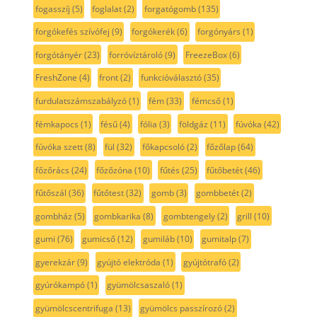
fogasszíj
(5)
foglalat
(2)
forgatógomb
(135)
forgókefés szívófej
(9)
forgókerék
(6)
forgónyárs
(1)
forgótányér
(23)
forróvíztároló
(9)
FreezeBox
(6)
FreshZone
(4)
front
(2)
funkcióválasztó
(35)
furdulatszámszabályzó
(1)
fém
(33)
fémcső
(1)
fémkapocs
(1)
fésű
(4)
fólia
(3)
földgáz
(11)
fúvóka
(42)
fúvóka szett
(8)
fül
(32)
főkapcsoló
(2)
főzőlap
(64)
főzőrács
(24)
főzőzóna
(10)
fűtés
(25)
fűtőbetét
(46)
fűtőszál
(36)
fűtőtest
(32)
gomb
(3)
gombbetét
(2)
gombház
(5)
gombkarika
(8)
gombtengely
(2)
grill
(10)
gumi
(76)
gumicső
(12)
gumiláb
(10)
gumitalp
(7)
gyerekzár
(9)
gyújtó elektróda
(1)
gyújtótrafó
(2)
gyúrókampó
(1)
gyümölcsaszaló
(1)
gyümölcscentrifuga
(13)
gyümölcs passzírozó
(2)