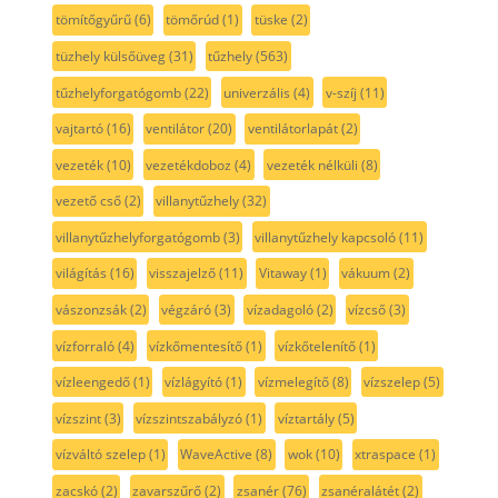
tömítőgyűrű
(6)
tömőrúd
(1)
tüske
(2)
tüzhely külsőüveg
(31)
tűzhely
(563)
tűzhelyforgatógomb
(22)
univerzális
(4)
v-szíj
(11)
vajtartó
(16)
ventilátor
(20)
ventilátorlapát
(2)
vezeték
(10)
vezetékdoboz
(4)
vezeték nélküli
(8)
vezető cső
(2)
villanytűzhely
(32)
villanytűzhelyforgatógomb
(3)
villanytűzhely kapcsoló
(11)
világítás
(16)
visszajelző
(11)
Vitaway
(1)
vákuum
(2)
vászonzsák
(2)
végzáró
(3)
vízadagoló
(2)
vízcső
(3)
vízforraló
(4)
vízkőmentesítő
(1)
vízkőtelenítő
(1)
vízleengedő
(1)
vízlágyító
(1)
vízmelegítő
(8)
vízszelep
(5)
vízszint
(3)
vízszintszabályzó
(1)
víztartály
(5)
vízváltó szelep
(1)
WaveActive
(8)
wok
(10)
xtraspace
(1)
zacskó
(2)
zavarszűrő
(2)
zsanér
(76)
zsanéralátét
(2)