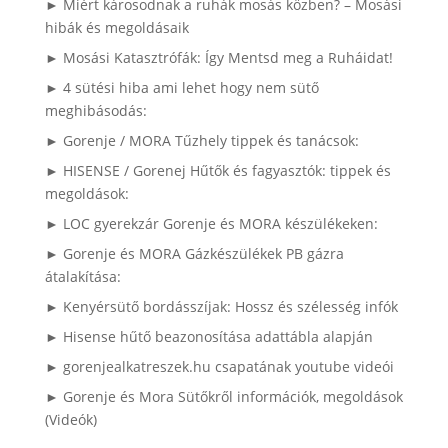
► Miért károsodnak a ruhák mosás közben? – Mosási
hibák és megoldásaik
► Mosási Katasztrófák: Így Mentsd meg a Ruháidat!
► 4 sütési hiba ami lehet hogy nem sütő
meghibásodás:
► Gorenje / MORA Tűzhely tippek és tanácsok:
► HISENSE / Gorenej Hűtők és fagyasztók: tippek és
megoldások:
► LOC gyerekzár Gorenje és MORA készülékeken:
► Gorenje és MORA Gázkészülékek PB gázra
átalakítása:
► Kenyérsütő bordásszíjak: Hossz és szélesség infók
► Hisense hűtő beazonosítása adattábla alapján
► gorenjealkatreszek.hu csapatának youtube videói
► Gorenje és Mora Sütőkről információk, megoldások
(Videók)