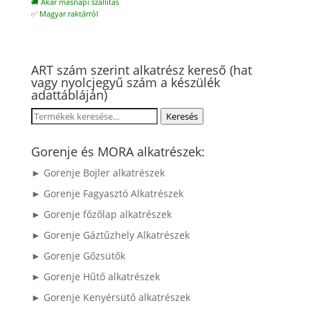
🚚 Akár másnapi szállítás
✅ Magyar raktárról
ART szám szerint alkatrész kereső (hat
vagy nyolcjegyű szám a készülék
adattábláján)
Keresés
Keresés
a
következőre:
Gorenje és MORA alkatrészek:
► Gorenje Bojler alkatrészek
► Gorenje Fagyasztó Alkatrészek
► Gorenje főzőlap alkatrészek
► Gorenje Gáztűzhely Alkatrészek
► Gorenje Gőzsütők
► Gorenje Hűtő alkatrészek
► Gorenje Kenyérsütő alkatrészek