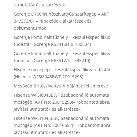
útmutatók és alkatrészek
Gorenje D7664N hőszivattyús szárítógép – ART
347373/01 – hibakódok, alkatrészek és
dokumentumok
Gorenje kombinált tűzhely – készülékspecifikus
tudástár (Gorenje K5341SH-B-730634)
Gorenje kombinált tűzhely – készülékspecifikus
tudástár (Gorenje K6351WF – 595210)
Hisense mosógép – készülékspecifikus tudástár
(Hisense WF5I8043BWF-20015293)
Mosógép ürítőszivattyú hibájának felismerése
Hisense WF5I8043BWF Szabadonálló automata
mosógép (ART No: 20015293)– robbantott ábra,
javítási útmutatók és alkatrészek
Hisense WF5I1045BBQ Szabadonálló automata
mosógép (ART No: 20016652) – robbantott ábra,
javítási útmutatók és alkatrészek