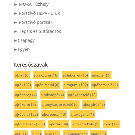
► MORA Tűzhely
► Porszívó HEPAFILTER
► Porszívó porzsák
► Tepsik és Sütőrácsok
►Csapágy
►Egyéb
Keresőszavak
ablak
(6)
ablakgumi
(18)
ablakkeret
(16)
adapter
(1)
ajtó
(137)
ajtóbimetál
(6)
ajtógumi
(102)
ajtóhatároló
(2)
ajtóhorog
(4)
ajtókampó
(4)
ajtókapcsoló
(18)
ajtókeret
(18)
ajtónyitás érzékelő
(6)
ajtónyitó
(49)
ajtópolc
(122)
ajtóretesz
(13)
ajtórögzítő
(1)
ajtótartozék
(205)
ajtózár
(34)
ajtó érzékelő
(9)
akku
(12)
akril
(1)
alj
(1)
alsó
(33)
aluminium
(5)
alátét
(7)