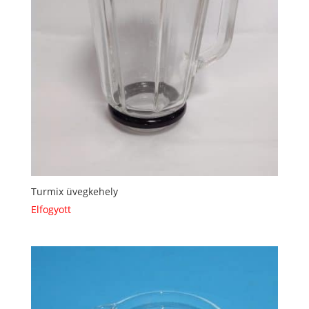
Turmix üvegkehely
Elfogyott