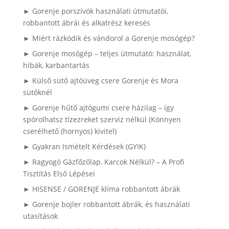
► Gorenje porszívók használati útmutatói,
robbantott ábrái és alkatrész keresés
► Miért rázkódik és vándorol a Gorenje mosógép?
► Gorenje mosógép – teljes útmutató: használat,
hibák, karbantartás
► Külső sütő ajtóüveg csere Gorenje és Mora
sütőknél
► Gorenje hűtő ajtógumi csere házilag – így
spórolhatsz tízezreket szerviz nélkül (Könnyen
cserélhető (hornyos) kivitel)
► Gyakran Ismételt Kérdések (GYIK)
► Ragyogó Gázfőzőlap, Karcok Nélkül? – A Profi
Tisztítás Első Lépései
► HISENSE / GORENJE klíma robbantott ábrák
► Gorenje bojler robbantott ábrák, és használati
utasítások