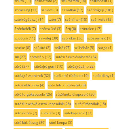
szikra
(11)
szikratrafó
(2)
szikráztató
(14)
szilikonzsír
(1)
szimering
(11)
szivacs
(3)
szivattyú
(17)
szárítógép
(101)
szárítógép szíj
(14)
szén
(7)
szénfilter
(18)
szénkefe
(12)
Szénkefék
(7)
szénszűrő
(3)
Szíj
(6)
színtelen
(17)
szívócső
(11)
szívófej
(39)
szórókar
(36)
szöszemelő
(1)
szürke
(8)
szűkítő
(2)
szűrő
(97)
szűrőház
(5)
sárga
(1)
sín
(27)
sótartály
(12)
sütési funkcióválasztó
(34)
sütő
(377)
sütőajtó gumi
(10)
sütőajtópánt
(22)
sütőajtó zsanérok
(32)
sütő alsó fűtőtest
(10)
sütőedény
(1)
sütőelektronika
(4)
sütő felső fűtőtestek
(8)
sütő forgókapcsoló
(26)
sütőfunkciókapcsoló
(30)
sütő funkcióválasztó kapcsolók
(26)
sütő fűtőszálak
(15)
sütőidőzítő
(7)
sütő izzó
(3)
sütőkapcsoló
(27)
sütő külsőüveg
(39)
sütő lámpa
(5)