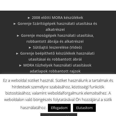
► 2008 előtti MORA készülékek
► Gorenje Szárítógépek használati utasítása és
alkatrészei
► Gorenje mosógépek használati utasítása,
robbantott ábrája és alkatrészei
► Sütőajtó leszerelése (Videó)
► Gorenje beépíthető készülékek használati
utasításai és robbantott ábrái
► MORA tűzhelyek használati utasítások
adatlapok robbantott rajzok
► Gorenje Bojler Vízkő problémák és
Ez a weboldal sütiket használ. Sütiket használunk a tartalmak és
megoldások
hirdetések személyre szabásához, közösségi funkciók
► 6 gyakori sütő hiba, és megoldások
biztosításához, valamint weboldalforgalmunk elemzéséhez. A
♦Gorenje Háztartásigépek adattábláiról:
weboldalon való böngészés folytatásával Ön hozzájárul a sütik
használatához.
Elfogadom
Elutasítom