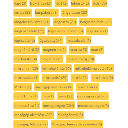
logo
(3)
lyuktárcsa
(2)
láb
(12)
lábtartó
(2)
láda
(30)
lámpa
(28)
lámpabúra
(8)
lángelosztó
(23)
lángelosztó-rózsa
(21)
lángosztó
(21)
lángosztó-fedél
(29)
lángosztó-tető
(27)
légkeverésfűtőtest
(3)
légszűrő
(21)
légtisztító
(2)
lúgszivattyú
(4)
macsakszőr
(1)
maghőmérő
(2)
magnetron
(2)
matrica
(3)
matt
(2)
mechanika
(4)
meghajtás
(6)
meghajtószíj
(18)
mikrofilter
(20)
mikrohullámú
(61)
mikrohullámú sütő
(108)
mikroszálas
(1)
mikroszűrő
(20)
mikró
(26)
mikró izzó
(6)
MixBox
(1)
mixergép alkatrész
(14)
mixer szár
(7)
mobil klíma
(4)
mop
(1)
mora
(22)
morzsaporszívó
(3)
morzsatálca
(1)
mosogatógép
(204)
mososzaritogep
(5)
mosógép alkatrész
(280)
mosógépcső
(3)
mosógép fűtőszál
(7)
Mosógép leeresztő szivattyú
(6)