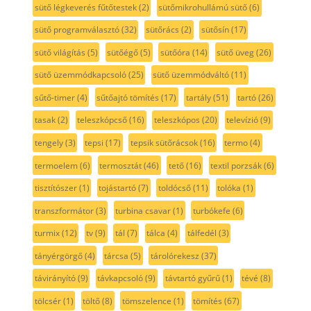
sütő légkeverés fűtőtestek
(2)
sütőmikrohullámú sütő
(6)
sütő programválasztó
(32)
sütőrács
(2)
sütősín
(17)
sütő világítás
(5)
sütőégő
(5)
sütőóra
(14)
sütő üveg
(26)
sütő üzemmódkapcsoló
(25)
sütő üzemmódváltó
(11)
sűtő-timer
(4)
sűtőajtó tömítés
(17)
tartály
(51)
tartó
(26)
tasak
(2)
teleszkópcső
(16)
teleszkópos
(20)
televízió
(9)
tengely
(3)
tepsi
(17)
tepsik sütőrácsok
(16)
termo
(4)
termoelem
(6)
termosztát
(46)
tető
(16)
textil porzsák
(6)
tisztítószer
(1)
tojástartó
(7)
toldócső
(11)
tolóka
(1)
transzformátor
(3)
turbina csavar
(1)
turbókefe
(6)
turmix
(12)
tv
(9)
tál
(7)
tálca
(4)
tálfedél
(3)
tányérgörgő
(4)
tárcsa
(5)
tárolórekesz
(37)
távirányító
(9)
távkapcsoló
(9)
távtartó gyűrű
(1)
tévé
(8)
tölcsér
(1)
töltő
(8)
tömszelence
(1)
tömítés
(67)