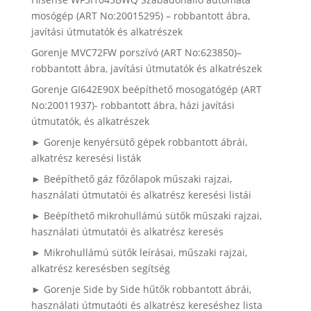
mosógép (ART No:20015295) – robbantott ábra,
javítási útmutatók és alkatrészek
Gorenje MVC72FW porszívó (ART No:623850)–
robbantott ábra, javítási útmutatók és alkatrészek
Gorenje GI642E90X beépíthető mosogatógép (ART
No:20011937)- robbantott ábra, házi javítási
útmutatók, és alkatrészek
► Gorenje kenyérsütő gépek robbantott ábrái,
alkatrész keresési listák
► Beépíthető gáz főzőlapok műszaki rajzai,
használati útmutatói és alkatrész keresési listái
► Beépíthető mikrohullámú sütők műszaki rajzai,
használati útmutatói és alkatrész keresés
► Mikrohullámú sütők leírásai, műszaki rajzai,
alkatrész keresésben segítség
► Gorenje Side by Side hűtők robbantott ábrái,
használati útmutaóti és alkatrész kereséshez lista