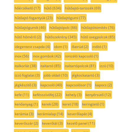
hőérzékelő
(17)
hűtő
(634)
hűtőajtó-tartozék
(69)
hűtőajtó fogantyúk
(23)
hűtőajtógumi
(77)
hűtőajtógumik
(46)
hűtőajtópolc
(66)
hűtőajtótömítés
(76)
hűtő hőmérő
(2)
hűtőszekrény
(345)
hűtő üvegpolcok
(85)
idegentest csapda
(4)
idom
(1)
illatrúd
(2)
indító
(1)
inox
(56)
inox gombok
(42)
ionizáló kapcsoló
(1)
italkorlát
(38)
italtartó
(85)
italtartópolcok
(81)
izzó
(10)
izzó foglalat
(3)
jobb oldali
(10)
jégkockatartó
(3)
jégkészítő
(3)
kapcsoló
(40)
kapcsolósor
(1)
kapocs
(2)
kefe
(11)
kefésszívófej
(22)
kehely
(3)
kenyérsütő
(12)
kenőanyag
(1)
kerek
(28)
keret
(18)
keringtető
(1)
kerámia
(3)
kerámialap
(14)
keverőlapát
(4)
keverőszár
(2)
keverőtál
(3)
kezelő panel
(11)