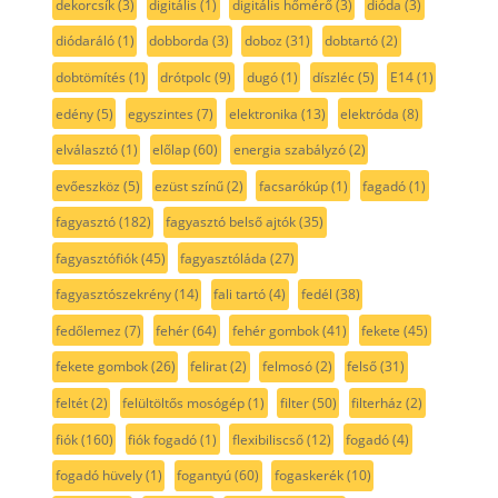
dekorcsík
(3)
digitális
(1)
digitális hőmérő
(3)
dióda
(3)
diódaráló
(1)
dobborda
(3)
doboz
(31)
dobtartó
(2)
dobtömítés
(1)
drótpolc
(9)
dugó
(1)
díszléc
(5)
E14
(1)
edény
(5)
egyszintes
(7)
elektronika
(13)
elektróda
(8)
elválasztó
(1)
előlap
(60)
energia szabályzó
(2)
evőeszköz
(5)
ezüst színű
(2)
facsarókúp
(1)
fagadó
(1)
fagyasztó
(182)
fagyasztó belső ajtók
(35)
fagyasztófiók
(45)
fagyasztóláda
(27)
fagyasztószekrény
(14)
fali tartó
(4)
fedél
(38)
fedőlemez
(7)
fehér
(64)
fehér gombok
(41)
fekete
(45)
fekete gombok
(26)
felirat
(2)
felmosó
(2)
felső
(31)
feltét
(2)
felültöltős mosógép
(1)
filter
(50)
filterház
(2)
fiók
(160)
fiók fogadó
(1)
flexibiliscső
(12)
fogadó
(4)
fogadó hüvely
(1)
fogantyú
(60)
fogaskerék
(10)