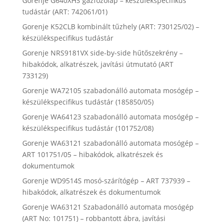
Gorenje G640XHS gázfőzőlap – készülékspecifikus
tudástár (ART: 742061/01)
Gorenje K52CLB kombinált tűzhely (ART: 730125/02) –
készülékspecifikus tudástár
Gorenje NRS9181VX side-by-side hűtőszekrény –
hibakódok, alkatrészek, javítási útmutató (ART
733129)
Gorenje WA72105 szabadonálló automata mosógép –
készülékspecifikus tudástár (185850/05)
Gorenje WA64123 szabadonálló automata mosógép –
készülékspecifikus tudástár (101752/08)
Gorenje WA63121 szabadonálló automata mosógép –
ART 101751/05 – hibakódok, alkatrészek és
dokumentumok
Gorenje WD9514S mosó-szárítógép – ART 737939 –
hibakódok, alkatrészek és dokumentumok
Gorenje WA63121 Szabadonálló automata mosógép
(ART No: 101751) – robbantott ábra, javítási