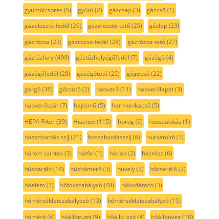
gyümölcsprés
(5)
gyűrű
(2)
gázcsap
(3)
gázcső
(1)
gázelosztó-fedél
(26)
gázelosztó-tető
(25)
gázlap
(23)
gázrózsa
(23)
gázrózsa-fedél
(28)
gázrózsa-tető
(27)
gáztűzhely
(499)
gáztűzhelyégőfedél
(7)
gázégő
(4)
gázégőfedél
(28)
gázégőtető
(25)
gégecső
(22)
görgő
(36)
gőzsütő
(2)
habverő
(11)
habverőlapát
(3)
habverőszár
(7)
hajtómű
(5)
harmonikacső
(5)
HEPA Filter
(39)
Hisense
(115)
horog
(6)
hosszabítás
(1)
hosszbordás szíj
(21)
hosszbordásszíj
(6)
hurkatöltő
(1)
három szintes
(3)
hátfal
(1)
hátlap
(2)
házrész
(6)
húsdaráló
(14)
húshőmérő
(3)
hüvely
(2)
hőcserélő
(2)
hőelem
(1)
hőfokszabályzó
(48)
hőkorlátozó
(3)
hőmérsékletszabályozó
(13)
hőmérsékletszabályzó
(15)
hőmérő
(8)
hőállógumi
(9)
hőálló izzó
(4)
hőállóüveg
(18)