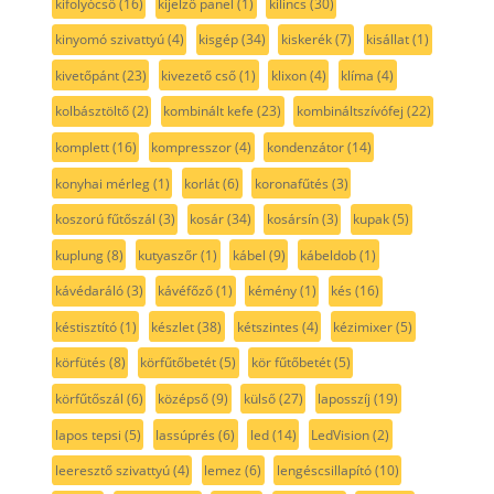
kifolyócső
(16)
kijelző panel
(1)
kilincs
(30)
kinyomó szivattyú
(4)
kisgép
(34)
kiskerék
(7)
kisállat
(1)
kivetőpánt
(23)
kivezető cső
(1)
klixon
(4)
klíma
(4)
kolbásztöltő
(2)
kombinált kefe
(23)
kombináltszívófej
(22)
komplett
(16)
kompresszor
(4)
kondenzátor
(14)
konyhai mérleg
(1)
korlát
(6)
koronafűtés
(3)
koszorú fűtőszál
(3)
kosár
(34)
kosársín
(3)
kupak
(5)
kuplung
(8)
kutyaszőr
(1)
kábel
(9)
kábeldob
(1)
kávédaráló
(3)
kávéfőző
(1)
kémény
(1)
kés
(16)
késtisztító
(1)
készlet
(38)
kétszintes
(4)
kézimixer
(5)
körfütés
(8)
körfűtőbetét
(5)
kör fűtőbetét
(5)
körfűtőszál
(6)
középső
(9)
külső
(27)
laposszíj
(19)
lapos tepsi
(5)
lassúprés
(6)
led
(14)
LedVision
(2)
leeresztő szivattyú
(4)
lemez
(6)
lengéscsillapító
(10)