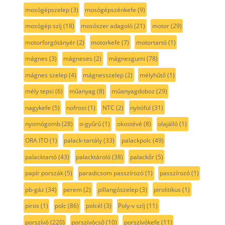
mosógépszelep
(3)
mosógépszénkefe
(9)
mosógép szíj
(18)
mosószer adagoló
(21)
motor
(29)
motorforgótányér
(2)
motorkefe
(7)
motortartó
(1)
mágnes
(3)
mágneses
(2)
mágnesgumi
(78)
mágnes szelep
(4)
mágnesszelep
(2)
mélyhűtő
(1)
mély tepsi
(6)
műanyag
(8)
műanyagdoboz
(29)
nagykefe
(5)
nofrost
(1)
NTC
(2)
nyitófül
(31)
nyomógomb
(28)
o-gyűrű
(1)
okostévé
(8)
olajálló
(1)
ORA ITO
(1)
palack-tartály
(33)
palackpolc
(49)
palacktartó
(43)
palacktároló
(38)
palackőr
(5)
papír porszák
(5)
paradicsom passzírozó
(1)
passzírozó
(1)
pb-gáz
(34)
perem
(2)
pillangószelep
(3)
pirolitikus
(1)
piros
(1)
polc
(86)
polcél
(3)
Poly-v szíj
(11)
porszívó
(220)
porszívócső
(10)
porszívókefe
(11)