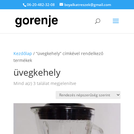
06-20-482-32-08
boyalkatreszek@gmail.com
Kezdőlap
/ “üvegkehely” címkével rendelkező
termékek
üvegkehely
Sorted
Mind a(z) 3 találat megjelenítve
by
popularity