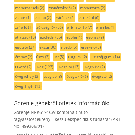
zsanérpersely
(2)
zsanértakaró
(2)
zsanértartó
(2)
zsinór
(1)
zsomp
(2)
zsírfilter
(2)
zsírszűrő
(6)
zsírálló
(1)
zöldségfiók
(50)
állítható láb
(7)
áramlás
(1)
átlátszó
(16)
égőfedél
(35)
égőfej
(1)
égőház
(9)
égőtető
(27)
ékszíj
(36)
élvédő
(5)
érzékelő
(3)
óraház
(2)
úszó
(3)
üst
(5)
üstgumi
(2)
üstszáj gumi
(14)
ütköző
(2)
üveg
(123)
üvegajtó
(17)
üvegbúra
(2)
üvegkehely
(3)
üveglap
(3)
üvegtartó
(6)
üvegtető
(2)
üvegtányér
(13)
Gorenje gépekről ötletek információk:
Gorenje NRK6191CW kombinált hűtő-
fagyasztószekrény – készülékspecifikus tudástár (ART
No: 499306/01)