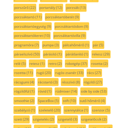
porszűrő
(22)
portartály
(12)
porzsák
(13)
porzsáktartó
(11)
porzsáktartóbetét
(9)
porzsáktartóegység
(9)
porzsáktartóidom
(9)
porzsáktartókeret
(10)
porzsáktartóvilla
(9)
programóra
(7)
pumpa
(3)
pálcahőmérő
(1)
pár
(5)
páraelszívó
(50)
párásító
(1)
párátlanító
(1)
rekesz
(29)
relé
(5)
retesz
(1)
retro
(2)
robotgép
(37)
rosetta
(2)
rozetta
(11)
rugó
(20)
rugós-zsanér
(33)
rács
(27)
rácsgumi
(4)
rácstartó
(3)
résszívó
(8)
rögzítő
(27)
rögzítőfül
(1)
rövid
(1)
rúdmixer
(14)
side by side
(53)
smoothie
(2)
SpaceBox
(5)
stift
(10)
sutő hőmérő
(4)
szabályzó
(1)
szeletelő
(20)
szennytálca
(1)
szenzor
(5)
szett
(29)
szigetelés
(2)
szigetelő
(3)
szigetelőcsík
(2)