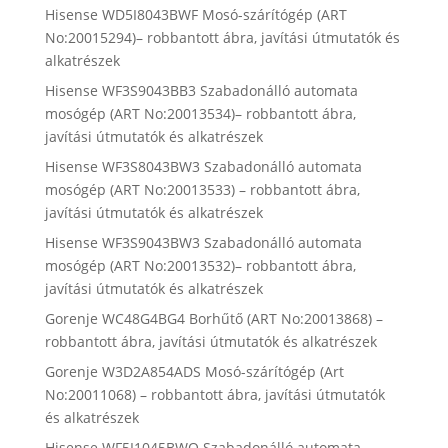
Hisense WD5I8043BWF Mosó-szárítógép (ART
No:20015294)– robbantott ábra, javítási útmutatók és
alkatrészek
Hisense WF3S9043BB3 Szabadonálló automata
mosógép (ART No:20013534)– robbantott ábra,
javítási útmutatók és alkatrészek
Hisense WF3S8043BW3 Szabadonálló automata
mosógép (ART No:20013533) – robbantott ábra,
javítási útmutatók és alkatrészek
Hisense WF3S9043BW3 Szabadonálló automata
mosógép (ART No:20013532)– robbantott ábra,
javítási útmutatók és alkatrészek
Gorenje WC48G4BG4 Borhűtő (ART No:20013868) –
robbantott ábra, javítási útmutatók és alkatrészek
Gorenje W3D2A854ADS Mosó-szárítógép (Art
No:20011068) – robbantott ábra, javítási útmutatók
és alkatrészek
Hisense WF5I1045BWQ Szabadonálló automata