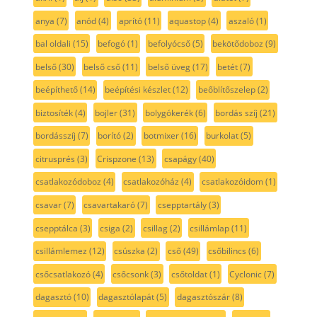
anya
(7)
anód
(4)
aprító
(11)
aquastop
(4)
aszaló
(1)
bal oldali
(15)
befogó
(1)
befolyócső
(5)
bekötődoboz
(9)
belső
(30)
belső cső
(11)
belső üveg
(17)
betét
(7)
beépíthető
(14)
beépítési készlet
(12)
beőblítőszelep
(2)
biztosíték
(4)
bojler
(31)
bolygókerék
(6)
bordás szíj
(21)
bordásszíj
(7)
borító
(2)
botmixer
(16)
burkolat
(5)
citrusprés
(3)
Crispzone
(13)
csapágy
(40)
csatlakozódoboz
(4)
csatlakozóház
(4)
csatlakozóidom
(1)
csavar
(7)
csavartakaró
(7)
csepptartály
(3)
csepptálca
(3)
csiga
(2)
csillag
(2)
csillámlap
(11)
csillámlemez
(12)
csúszka
(2)
cső
(49)
csőbilincs
(6)
csőcsatlakozó
(4)
csőcsonk
(3)
csőtoldat
(1)
Cyclonic
(7)
dagasztó
(10)
dagasztólapát
(5)
dagasztószár
(8)