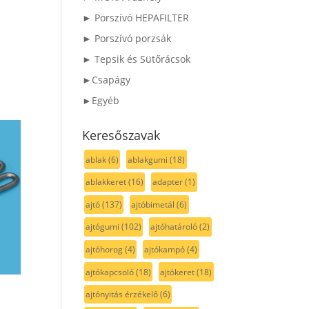
► Porszívó HEPAFILTER
► Porszívó porzsák
► Tepsik és Sütőrácsok
►Csapágy
►Egyéb
Keresőszavak
ablak
(6)
ablakgumi
(18)
ablakkeret
(16)
adapter
(1)
ajtó
(137)
ajtóbimetál
(6)
ajtógumi
(102)
ajtóhatároló
(2)
ajtóhorog
(4)
ajtókampó
(4)
ajtókapcsoló
(18)
ajtókeret
(18)
ajtónyitás érzékelő
(6)