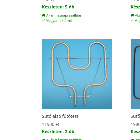
Készleten: 5 db
Kész
🚚 Akár másnapi szállítás
🚚 Ak
✅ Magyar raktárról
✅ Mag
Sütő alsó fűtőtest
Sütő
11900
Ft
198
Készleten: 2 db
Kész