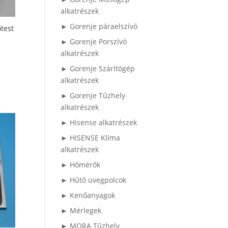
alkatrészek
► Gorenje páraelszívó
test
► Gorenje Porszívó
alkatrészek
► Gorenje Szárítógép
alkatrészek
► Gorenje Tűzhely
alkatrészek
► Hisense alkatrészek
► HISENSE Klíma
alkatrészek
► Hőmérők
► Hűtő üvegpolcok
► Kenőanyagok
► Mérlegek
► MORA Tűzhely