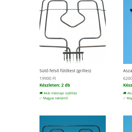
Sütő felső fűtőtest (grilles)
Asza
19900
Ft
620
Készleten: 2 db
Kész
🚚 Akár másnapi szállítás
🚚 Ak
✅ Magyar raktárról
✅ Mag