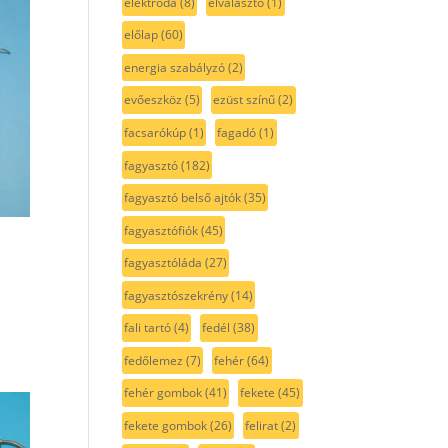
elektróda
(8)
elválasztó
(1)
előlap
(60)
energia szabályzó
(2)
evőeszköz
(5)
ezüst színű
(2)
facsarókúp
(1)
fagadó
(1)
fagyasztó
(182)
fagyasztó belső ajtók
(35)
fagyasztófiók
(45)
fagyasztóláda
(27)
fagyasztószekrény
(14)
fali tartó
(4)
fedél
(38)
fedőlemez
(7)
fehér
(64)
fehér gombok
(41)
fekete
(45)
fekete gombok
(26)
felirat
(2)