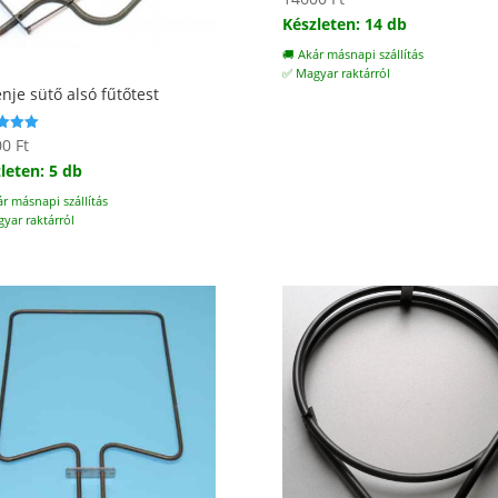
Készleten: 14 db
🚚 Akár másnapi szállítás
✅ Magyar raktárról
nje sütő alsó fűtőtest
00
Ft
elés:
leten: 5 db
ár másnapi szállítás
yar raktárról