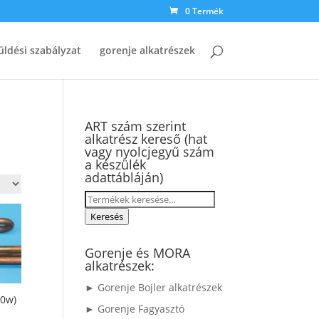
0 Termék
üldési szabályzat
gorenje alkatrészek
ART szám szerint
alkatrész kereső (hat
vagy nyolcjegyű szám
a készülék
adattábláján)
Keresés
a
Keresés
következőre:
Gorenje és MORA
alkatrészek:
► Gorenje Bojler alkatrészek
00w)
► Gorenje Fagyasztó