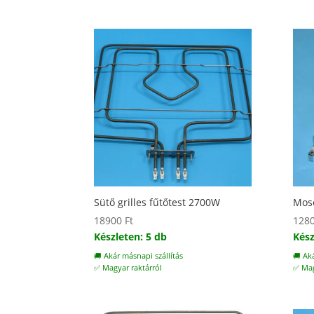
Sütő grilles fűtőtest 2700W
Mosó
18900
Ft
128
Készleten: 5 db
Kész
🚚 Akár másnapi szállítás
🚚 Ak
✅ Magyar raktárról
✅ Mag