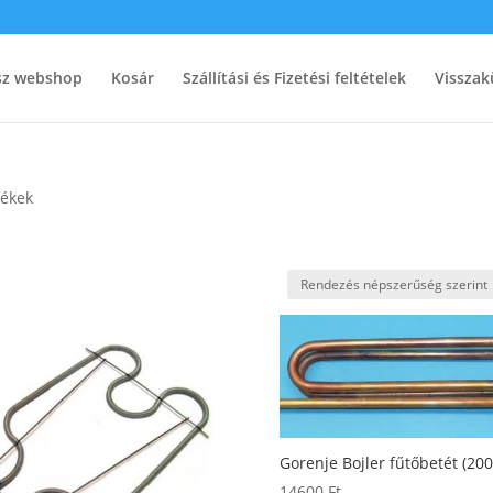
ész webshop
Kosár
Szállítási és Fizetési feltételek
Visszak
mékek
Gorenje Bojler fűtőbetét (20
14600
Ft