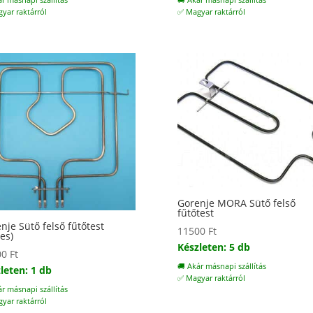
ár másnapi szállítás
🚚 Akár másnapi szállítás
yar raktárról
✅ Magyar raktárról
Gorenje MORA Sütő felső
fűtőtest
nje Sütő felső fűtőtest
11500
Ft
les)
Készleten: 5 db
00
Ft
🚚 Akár másnapi szállítás
leten: 1 db
✅ Magyar raktárról
ár másnapi szállítás
yar raktárról