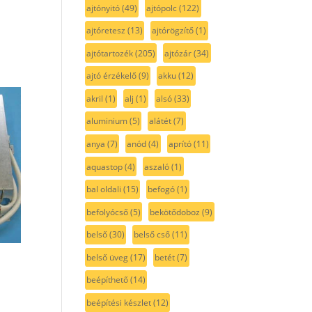
ajtónyitó
(49)
ajtópolc
(122)
ajtóretesz
(13)
ajtórögzítő
(1)
ajtótartozék
(205)
ajtózár
(34)
ajtó érzékelő
(9)
akku
(12)
akril
(1)
alj
(1)
alsó
(33)
aluminium
(5)
alátét
(7)
anya
(7)
anód
(4)
aprító
(11)
aquastop
(4)
aszaló
(1)
bal oldali
(15)
befogó
(1)
befolyócső
(5)
bekötődoboz
(9)
belső
(30)
belső cső
(11)
belső üveg
(17)
betét
(7)
beépíthető
(14)
beépítési készlet
(12)