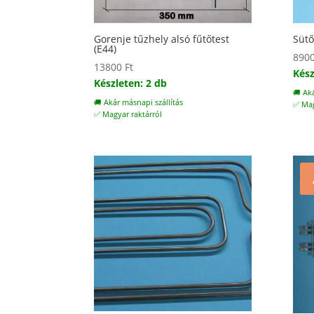
Gorenje tűzhely alsó fűtőtest
Sütő
(E44)
890
13800
Ft
Kész
Készleten: 2 db
🚚 Ak
🚚 Akár másnapi szállítás
✅ Mag
✅ Magyar raktárról