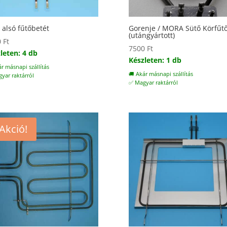
 alsó fűtőbetét
Gorenje / MORA Sütő Körfűtő
(utángyártott)
0
Ft
7500
Ft
leten: 4 db
Készleten: 1 db
ár másnapi szállítás
🚚 Akár másnapi szállítás
yar raktárról
✅ Magyar raktárról
Akció!