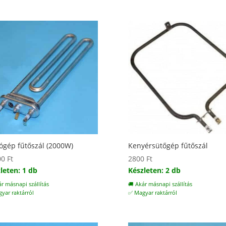
gép fűtőszál (2000W)
Kenyérsütőgép fűtőszál
00
Ft
2800
Ft
leten: 1 db
Készleten: 2 db
ár másnapi szállítás
🚚 Akár másnapi szállítás
yar raktárról
✅ Magyar raktárról