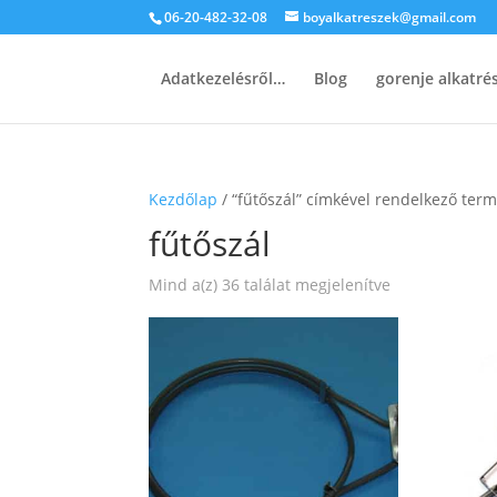
06-20-482-32-08
boyalkatreszek@gmail.com
Adatkezelésről…
Blog
gorenje alkatr
Kezdőlap
/ “fűtőszál” címkével rendelkező ter
fűtőszál
Sorted
Mind a(z) 36 találat megjelenítve
by
popularity