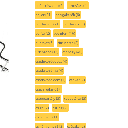
beőblítőszelep
(2)
biztosíték
(4)
bojler
(31)
bolygókerék
(6)
bordás szíj
(21)
bordásszíj
(7)
borító
(2)
botmixer
(16)
burkolat
(5)
citrusprés
(3)
Crispzone
(13)
csapágy
(40)
csatlakozódoboz
(4)
csatlakozóház
(4)
csatlakozóidom
(1)
csavar
(7)
csavartakaró
(7)
csepptartály
(3)
csepptálca
(3)
csiga
(2)
csillag
(2)
csillámlap
(11)
csillámlemez
(12)
csúszka
(2)