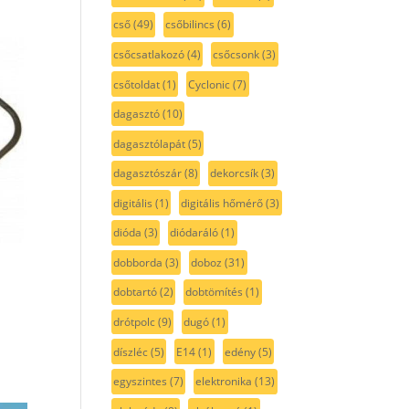
cső
(49)
csőbilincs
(6)
csőcsatlakozó
(4)
csőcsonk
(3)
csőtoldat
(1)
Cyclonic
(7)
dagasztó
(10)
dagasztólapát
(5)
dagasztószár
(8)
dekorcsík
(3)
digitális
(1)
digitális hőmérő
(3)
dióda
(3)
diódaráló
(1)
dobborda
(3)
doboz
(31)
dobtartó
(2)
dobtömítés
(1)
drótpolc
(9)
dugó
(1)
díszléc
(5)
E14
(1)
edény
(5)
egyszintes
(7)
elektronika
(13)