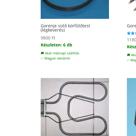
Gorenje sütő körfűtőtest
Gore
(légkeverés)
9800
Ft
118
Érték
5.00
Készleten: 6 db
Kész
/ 5
🚚 Akár másnapi szállítás
🚚 Ak
✅ Magyar raktárról
✅ Mag