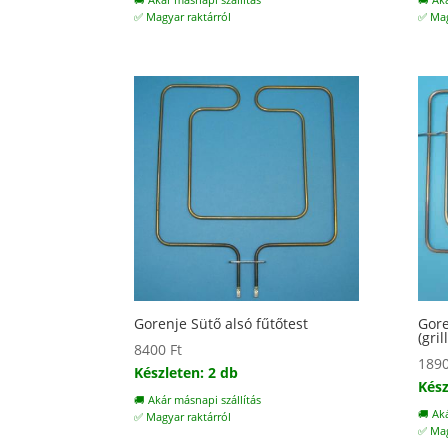
🚚 Akár másnapi szállítás
🚚 Ak
✅ Magyar raktárról
✅ Mag
Gorenje Sütő alsó fűtőtest
Gore
(gril
8400
Ft
189
Készleten: 2 db
Kész
🚚 Akár másnapi szállítás
🚚 Ak
✅ Magyar raktárról
✅ Mag