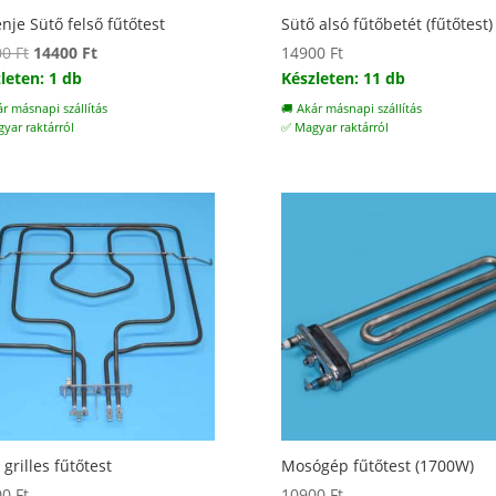
nje Sütő felső fűtőtest
Sütő alsó fűtőbetét (fűtőtest)
Original
Current
00
Ft
14400
Ft
14900
Ft
price
price
leten: 1 db
Készleten: 11 db
was:
is:
ár másnapi szállítás
🚚 Akár másnapi szállítás
20000 Ft.
14400 Ft.
yar raktárról
✅ Magyar raktárról
 grilles fűtőtest
Mosógép fűtőtest (1700W)
00
Ft
10900
Ft