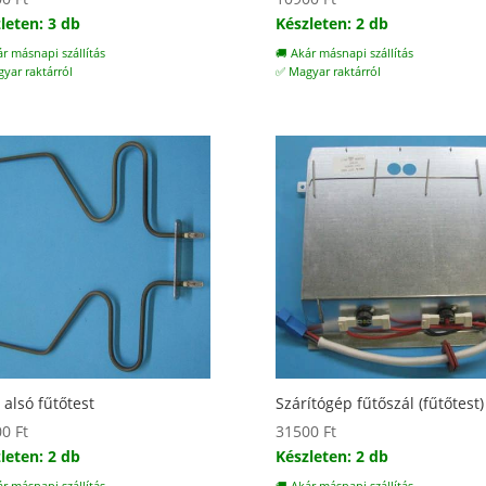
leten: 3 db
Készleten: 2 db
ár másnapi szállítás
🚚 Akár másnapi szállítás
yar raktárról
✅ Magyar raktárról
 alsó fűtőtest
Szárítógép fűtőszál (fűtőtest)
00
Ft
31500
Ft
leten: 2 db
Készleten: 2 db