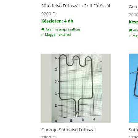
Sütő felső Fűtőszál +Grill Fűtőszál
Gore
9200
Ft
200
Készleten: 4 db
Kész
🚚 Akár másnapi szállítás
🚚 Ak
✅ Magyar raktárról
✅ Mag
Gorenje Sütő alsó Fűtőszál
Sütő
7900
Ft
179