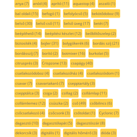
anya
(7)
anód
(4)
aprító
(11)
aquastop
(4)
aszaló
(1)
bal oldali
(15)
befogó
(1)
befolyócső
(5)
bekötődoboz
(9)
belső
(30)
belső cső
(11)
belső üveg
(17)
betét
(7)
beépíthető
(14)
beépítési készlet
(12)
beőblítőszelep
(2)
biztosíték
(4)
bojler
(31)
bolygókerék
(6)
bordás szíj
(21)
bordásszíj
(7)
borító
(2)
botmixer
(16)
burkolat
(5)
citrusprés
(3)
Crispzone
(13)
csapágy
(40)
csatlakozódoboz
(4)
csatlakozóház
(4)
csatlakozóidom
(1)
csavar
(7)
csavartakaró
(7)
csepptartály
(3)
csepptálca
(3)
csiga
(2)
csillag
(2)
csillámlap
(11)
csillámlemez
(12)
csúszka
(2)
cső
(49)
csőbilincs
(6)
csőcsatlakozó
(4)
csőcsonk
(3)
csőtoldat
(1)
Cyclonic
(7)
dagasztó
(10)
dagasztólapát
(5)
dagasztószár
(8)
dekorcsík
(3)
digitális
(1)
digitális hőmérő
(3)
dióda
(3)