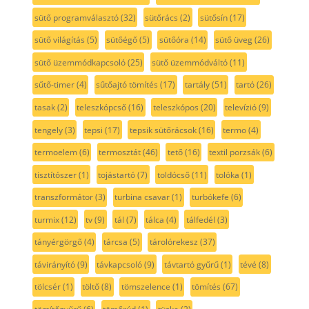
sütő programválasztó
(32)
sütőrács
(2)
sütősín
(17)
sütő világítás
(5)
sütőégő
(5)
sütőóra
(14)
sütő üveg
(26)
sütő üzemmódkapcsoló
(25)
sütő üzemmódváltó
(11)
sűtő-timer
(4)
sűtőajtó tömítés
(17)
tartály
(51)
tartó
(26)
tasak
(2)
teleszkópcső
(16)
teleszkópos
(20)
televízió
(9)
tengely
(3)
tepsi
(17)
tepsik sütőrácsok
(16)
termo
(4)
termoelem
(6)
termosztát
(46)
tető
(16)
textil porzsák
(6)
tisztítószer
(1)
tojástartó
(7)
toldócső
(11)
tolóka
(1)
transzformátor
(3)
turbina csavar
(1)
turbókefe
(6)
turmix
(12)
tv
(9)
tál
(7)
tálca
(4)
tálfedél
(3)
tányérgörgő
(4)
tárcsa
(5)
tárolórekesz
(37)
távirányító
(9)
távkapcsoló
(9)
távtartó gyűrű
(1)
tévé
(8)
tölcsér
(1)
töltő
(8)
tömszelence
(1)
tömítés
(67)