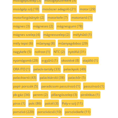
mosógépszelep
(3)
mosógépszénkefe
(9)
mosógép szíj
(18)
mosószer adagoló
(21)
motor
(29)
motorforgótányér
(2)
motorkefe
(7)
motortartó
(1)
mágnes
(3)
mágneses
(2)
mágnesgumi
(78)
mágnes szelep
(4)
mágnesszelep
(2)
mélyhűtő
(1)
mély tepsi
(6)
műanyag
(8)
műanyagdoboz
(29)
nagykefe
(5)
nofrost
(1)
NTC
(2)
nyitófül
(31)
nyomógomb
(28)
o-gyűrű
(1)
okostévé
(8)
olajálló
(1)
ORA ITO
(1)
palack-tartály
(33)
palackpolc
(49)
palacktartó
(43)
palacktároló
(38)
palackőr
(5)
papír porszák
(5)
paradicsom passzírozó
(1)
passzírozó
(1)
pb-gáz
(34)
perem
(2)
pillangószelep
(3)
pirolitikus
(1)
piros
(1)
polc
(86)
polcél
(3)
Poly-v szíj
(11)
porszívó
(220)
porszívócső
(10)
porszívókefe
(11)