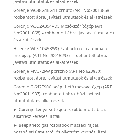
javítási útmutatók és alkatrészek
Gorenje WC48G4BG4 Borhűtő (ART No:20013868) –
robbantott ábra, javítási útmutatók és alkatrészek
Gorenje W3D2A854ADS Mosó-szárítógép (Art
No:20011068) – robbantott ábra, javítási útmutatók
és alkatrészek
Hisense WF5I1045BWQ Szabadonálló automata
mosógép (ART No:20015295) – robbantott ábra,
javítási útmutatók és alkatrészek
Gorenje MVC72FW porszívó (ART No:623850)–
robbantott ábra, javítási útmutatók és alkatrészek
Gorenje GI642E90X beépíthető mosogatógép (ART
No:20011937)- robbantott ábra, házi javítási
útmutatók, és alkatrészek
► Gorenje kenyérsütő gépek robbantott ábrái,
alkatrész keresési listák
► Beépíthető gáz főzőlapok műszaki rajzai,
használati útmutatói és alkatrész keresési listái