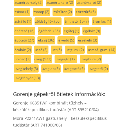
zsanérpersely
(2)
zsanértakaró
(2)
zsanértartó
(2)
zsinór
(1)
zsomp
(2)
zsírfilter
(2)
zsírszűrő
(6)
zsírálló
(1)
zöldségfiók
(50)
állítható láb
(7)
áramlás
(1)
átlátszó
(16)
égőfedél
(35)
égőfej
(1)
égőház
(9)
égőtető
(27)
ékszíj
(36)
élvédő
(5)
érzékelő
(3)
óraház
(2)
úszó
(3)
üst
(5)
üstgumi
(2)
üstszáj gumi
(14)
ütköző
(2)
üveg
(123)
üvegajtó
(17)
üvegbúra
(2)
üvegkehely
(3)
üveglap
(3)
üvegtartó
(6)
üvegtető
(2)
üvegtányér
(13)
Gorenje gépekről ötletek információk:
Gorenje K6351WF kombinált tűzhely –
készülékspecifikus tudástár (ART 595210/04)
Mora P2241AW1 gáztűzhely – készülékspecifikus
tudástár (ART 741000/06)