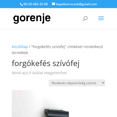
06-20-482-32-08
boyalkatreszek@gmail.com
Kezdőlap
/ “forgókefés szívófej” címkével rendelkező
termékek
forgókefés szívófej
Sorted
Mind a(z) 9 találat megjelenítve
by
popularity