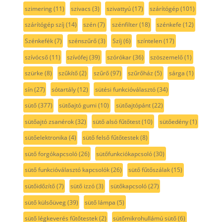
szimering
(11)
szivacs
(3)
szivattyú
(17)
szárítógép
(101)
szárítógép szíj
(14)
szén
(7)
szénfilter
(18)
szénkefe
(12)
Szénkefék
(7)
szénszűrő
(3)
Szíj
(6)
színtelen
(17)
szívócső
(11)
szívófej
(39)
szórókar
(36)
szöszemelő
(1)
szürke
(8)
szűkítő
(2)
szűrő
(97)
szűrőház
(5)
sárga
(1)
sín
(27)
sótartály
(12)
sütési funkcióválasztó
(34)
sütő
(377)
sütőajtó gumi
(10)
sütőajtópánt
(22)
sütőajtó zsanérok
(32)
sütő alsó fűtőtest
(10)
sütőedény
(1)
sütőelektronika
(4)
sütő felső fűtőtestek
(8)
sütő forgókapcsoló
(26)
sütőfunkciókapcsoló
(30)
sütő funkcióválasztó kapcsolók
(26)
sütő fűtőszálak
(15)
sütőidőzítő
(7)
sütő izzó
(3)
sütőkapcsoló
(27)
sütő külsőüveg
(39)
sütő lámpa
(5)
sütő légkeverés fűtőtestek
(2)
sütőmikrohullámú sütő
(6)