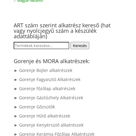
✅ Magyar raktárról
ART szám szerint alkatrész kereső (hat
vagy nyolcjegyű szám a készülék
adattábláján)
Keresés
Keresés
a
következőre:
Gorenje és MORA alkatrészek:
► Gorenje Bojler alkatrészek
► Gorenje Fagyasztó Alkatrészek
► Gorenje főzőlap alkatrészek
► Gorenje Gáztűzhely Alkatrészek
► Gorenje Gőzsütők
► Gorenje Hűtő alkatrészek
► Gorenje Kenyérsütő alkatrészek
► Gorenje Kerámia Főzőlap Alkatrészek