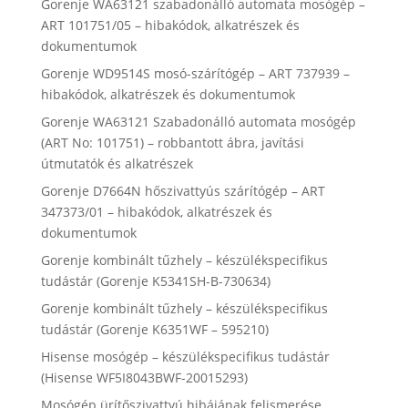
Gorenje WA63121 szabadonálló automata mosógép –
ART 101751/05 – hibakódok, alkatrészek és
dokumentumok
Gorenje WD9514S mosó-szárítógép – ART 737939 –
hibakódok, alkatrészek és dokumentumok
Gorenje WA63121 Szabadonálló automata mosógép
(ART No: 101751) – robbantott ábra, javítási
útmutatók és alkatrészek
Gorenje D7664N hőszivattyús szárítógép – ART
347373/01 – hibakódok, alkatrészek és
dokumentumok
Gorenje kombinált tűzhely – készülékspecifikus
tudástár (Gorenje K5341SH-B-730634)
Gorenje kombinált tűzhely – készülékspecifikus
tudástár (Gorenje K6351WF – 595210)
Hisense mosógép – készülékspecifikus tudástár
(Hisense WF5I8043BWF-20015293)
Mosógép ürítőszivattyú hibájának felismerése