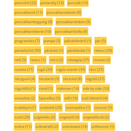
porszűrő
(22)
portartály
(12)
porzsák
(13)
porzsáktartó
(11)
porzsáktartóbetét
(9)
porzsáktartóegység
(9)
porzsáktartóidom
(9)
porzsáktartókeret
(10)
porzsáktartóvilla
(9)
programóra
(7)
pumpa
(3)
pálcahőmérő
(1)
pár
(5)
páraelszívó
(50)
párásító
(1)
párátlanító
(1)
rekesz
(29)
relé
(5)
retesz
(1)
retro
(2)
robotgép
(37)
rosetta
(2)
rozetta
(11)
rugó
(20)
rugós-zsanér
(33)
rács
(27)
rácsgumi
(4)
rácstartó
(3)
résszívó
(8)
rögzítő
(27)
rögzítőfül
(1)
rövid
(1)
rúdmixer
(14)
side by side
(53)
smoothie
(2)
SpaceBox
(5)
stift
(10)
sutő hőmérő
(4)
szabályzó
(1)
szeletelő
(20)
szennytálca
(1)
szenzor
(5)
szett
(29)
szigetelés
(2)
szigetelő
(3)
szigetelőcsík
(2)
szikra
(11)
szikratrafó
(2)
szikráztató
(14)
szilikonzsír
(1)