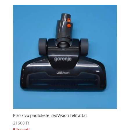
Porszívó padlókefe LedVision felirattal
21600
Ft
Elfogyott