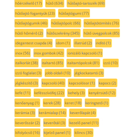
hőérzékelő
(17)
hűtő
(634)
hűtőajtó-tartozék
(69)
hűtőajtó fogantyúk
(23)
hűtőajtógumi
(77)
hűtőajtógumik
(46)
hűtőajtópolc
(66)
hűtőajtótömítés
(76)
hűtő hőmérő
(2)
hűtőszekrény
(345)
hűtő üvegpolcok
(85)
idegentest csapda
(4)
idom
(1)
illatrúd
(2)
indító
(1)
inox
(56)
inox gombok
(42)
ionizáló kapcsoló
(1)
italkorlát
(38)
italtartó
(85)
italtartópolcok
(81)
izzó
(10)
izzó foglalat
(3)
jobb oldali
(10)
jégkockatartó
(3)
jégkészítő
(3)
kapcsoló
(40)
kapcsolósor
(1)
kapocs
(2)
kefe
(11)
kefésszívófej
(22)
kehely
(3)
kenyérsütő
(12)
kenőanyag
(1)
kerek
(28)
keret
(18)
keringtető
(1)
kerámia
(3)
kerámialap
(14)
keverőlapát
(4)
keverőszár
(2)
keverőtál
(3)
kezelő panel
(11)
kifolyócső
(16)
kijelző panel
(1)
kilincs
(30)