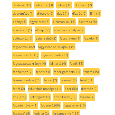
diódaráló
(1)
dobborda
(3)
doboz
(31)
dobtartó
(2)
dobtömítés
(1)
drótpolc
(9)
dugó
(1)
díszléc
(5)
E14
(1)
edény
(5)
egyszintes
(7)
elektronika
(13)
elektróda
(8)
elválasztó
(1)
előlap
(60)
energia szabályzó
(2)
evőeszköz
(5)
ezüst színű
(2)
facsarókúp
(1)
fagadó
(1)
fagyasztó
(182)
fagyasztó belső ajtók
(35)
fagyasztófiók
(45)
fagyasztóláda
(27)
fagyasztószekrény
(14)
fali tartó
(4)
fedél
(38)
fedőlemez
(7)
fehér
(64)
fehér gombok
(41)
fekete
(45)
fekete gombok
(26)
felirat
(2)
felmosó
(2)
felső
(31)
feltét
(2)
felültöltős mosógép
(1)
filter
(50)
filterház
(2)
fiók
(160)
fiók fogadó
(1)
flexibiliscső
(12)
fogadó
(4)
fogadó hüvely
(1)
fogantyú
(60)
fogaskerék
(10)
fogasszíj
(5)
foglalat
(2)
forgatógomb
(135)