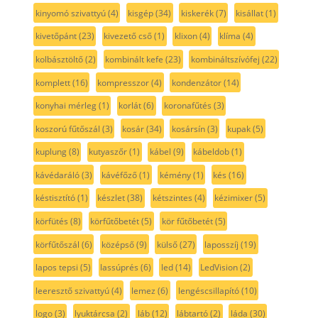
kinyomó szivattyú
(4)
kisgép
(34)
kiskerék
(7)
kisállat
(1)
kivetőpánt
(23)
kivezető cső
(1)
klixon
(4)
klíma
(4)
kolbásztöltő
(2)
kombinált kefe
(23)
kombináltszívófej
(22)
komplett
(16)
kompresszor
(4)
kondenzátor
(14)
konyhai mérleg
(1)
korlát
(6)
koronafűtés
(3)
koszorú fűtőszál
(3)
kosár
(34)
kosársín
(3)
kupak
(5)
kuplung
(8)
kutyaszőr
(1)
kábel
(9)
kábeldob
(1)
kávédaráló
(3)
kávéfőző
(1)
kémény
(1)
kés
(16)
késtisztító
(1)
készlet
(38)
kétszintes
(4)
kézimixer
(5)
körfütés
(8)
körfűtőbetét
(5)
kör fűtőbetét
(5)
körfűtőszál
(6)
középső
(9)
külső
(27)
laposszíj
(19)
lapos tepsi
(5)
lassúprés
(6)
led
(14)
LedVision
(2)
leeresztő szivattyú
(4)
lemez
(6)
lengéscsillapító
(10)
logo
(3)
lyuktárcsa
(2)
láb
(12)
lábtartó
(2)
láda
(30)