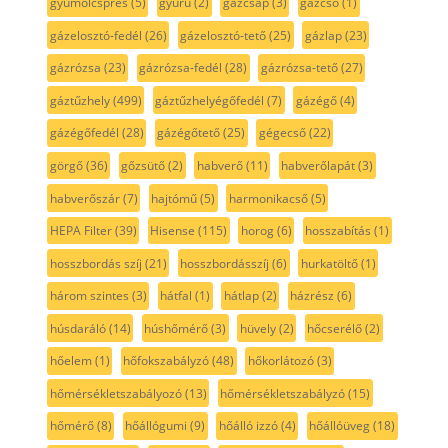
gyümölcsprés
(5)
gyűrű
(2)
gázcsap
(3)
gázcső
(1)
gázelosztó-fedél
(26)
gázelosztó-tető
(25)
gázlap
(23)
gázrózsa
(23)
gázrózsa-fedél
(28)
gázrózsa-tető
(27)
gáztűzhely
(499)
gáztűzhelyégőfedél
(7)
gázégő
(4)
gázégőfedél
(28)
gázégőtető
(25)
gégecső
(22)
görgő
(36)
gőzsütő
(2)
habverő
(11)
habverőlapát
(3)
habverőszár
(7)
hajtómű
(5)
harmonikacső
(5)
HEPA Filter
(39)
Hisense
(115)
horog
(6)
hosszabítás
(1)
hosszbordás szíj
(21)
hosszbordásszíj
(6)
hurkatöltő
(1)
három szintes
(3)
hátfal
(1)
hátlap
(2)
házrész
(6)
húsdaráló
(14)
húshőmérő
(3)
hüvely
(2)
hőcserélő
(2)
hőelem
(1)
hőfokszabályzó
(48)
hőkorlátozó
(3)
hőmérsékletszabályozó
(13)
hőmérsékletszabályzó
(15)
hőmérő
(8)
hőállógumi
(9)
hőálló izzó
(4)
hőállóüveg
(18)