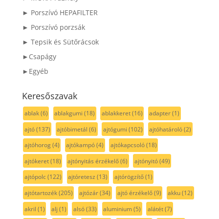
► Porszívó HEPAFILTER
► Porszívó porzsák
► Tepsik és Sütőrácsok
►Csapágy
►Egyéb
Keresőszavak
ablak
(6)
ablakgumi
(18)
ablakkeret
(16)
adapter
(1)
ajtó
(137)
ajtóbimetál
(6)
ajtógumi
(102)
ajtóhatároló
(2)
ajtóhorog
(4)
ajtókampó
(4)
ajtókapcsoló
(18)
ajtókeret
(18)
ajtónyitás érzékelő
(6)
ajtónyitó
(49)
ajtópolc
(122)
ajtóretesz
(13)
ajtórögzítő
(1)
ajtótartozék
(205)
ajtózár
(34)
ajtó érzékelő
(9)
akku
(12)
akril
(1)
alj
(1)
alsó
(33)
aluminium
(5)
alátét
(7)