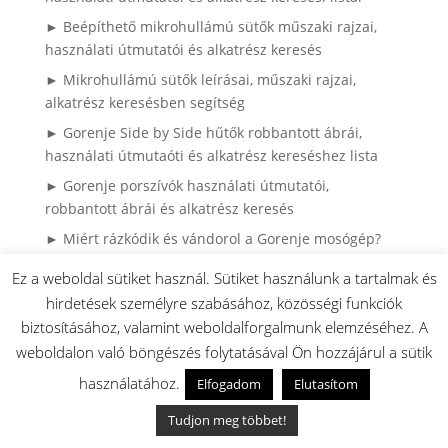
► Beépíthető mikrohullámú sütők műszaki rajzai,
használati útmutatói és alkatrész keresés
► Mikrohullámú sütők leírásai, műszaki rajzai,
alkatrész keresésben segítség
► Gorenje Side by Side hűtők robbantott ábrái,
használati útmutaóti és alkatrész kereséshez lista
► Gorenje porszívók használati útmutatói,
robbantott ábrái és alkatrész keresés
► Miért rázkódik és vándorol a Gorenje mosógép?
► Gorenje mosógép – teljes útmutató: használat,
Ez a weboldal sütiket használ. Sütiket használunk a tartalmak és
hibák, karbantartás
hirdetések személyre szabásához, közösségi funkciók
► Külső sütő ajtóüveg csere Gorenje és Mora
biztosításához, valamint weboldalforgalmunk elemzéséhez. A
sütőknél
weboldalon való böngészés folytatásával Ön hozzájárul a sütik
► Gorenje hűtő ajtógumi csere házilag – így
használatához.
Elfogadom
Elutasítom
spórolhatsz tízezreket szerviz nélkül (Könnyen
Tudjon meg többet!
cserélhető (hornyos) kivitel)