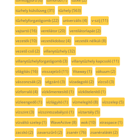
tömítőgyűrű
(6)
tömőrúd
(1)
tüske
(2)
tüzhely külsőüveg
(31)
tűzhely
(563)
tűzhelyforgatógomb
(22)
univerzális
(4)
v-szíj
(11)
vajtartó
(16)
ventilátor
(20)
ventilátorlapát
(2)
vezeték
(10)
vezetékdoboz
(4)
vezeték nélküli
(8)
vezető cső
(2)
villanytűzhely
(32)
villanytűzhelyforgatógomb
(3)
villanytűzhely kapcsoló
(11)
világítás
(16)
visszajelző
(11)
Vitaway
(1)
vákuum
(2)
vászonzsák
(2)
végzáró
(3)
vízadagoló
(2)
vízcső
(3)
vízforraló
(4)
vízkőmentesítő
(1)
vízkőtelenítő
(1)
vízleengedő
(1)
vízlágyító
(1)
vízmelegítő
(8)
vízszelep
(5)
vízszint
(3)
vízszintszabályzó
(1)
víztartály
(5)
vízváltó szelep
(1)
WaveActive
(8)
wok
(10)
xtraspace
(1)
zacskó
(2)
zavarszűrő
(2)
zsanér
(76)
zsanéralátét
(2)