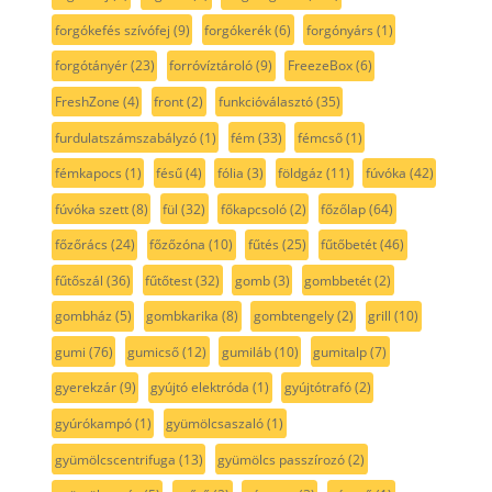
forgókefés szívófej
(9)
forgókerék
(6)
forgónyárs
(1)
forgótányér
(23)
forróvíztároló
(9)
FreezeBox
(6)
FreshZone
(4)
front
(2)
funkcióválasztó
(35)
furdulatszámszabályzó
(1)
fém
(33)
fémcső
(1)
fémkapocs
(1)
fésű
(4)
fólia
(3)
földgáz
(11)
fúvóka
(42)
fúvóka szett
(8)
fül
(32)
főkapcsoló
(2)
főzőlap
(64)
főzőrács
(24)
főzőzóna
(10)
fűtés
(25)
fűtőbetét
(46)
fűtőszál
(36)
fűtőtest
(32)
gomb
(3)
gombbetét
(2)
gombház
(5)
gombkarika
(8)
gombtengely
(2)
grill
(10)
gumi
(76)
gumicső
(12)
gumiláb
(10)
gumitalp
(7)
gyerekzár
(9)
gyújtó elektróda
(1)
gyújtótrafó
(2)
gyúrókampó
(1)
gyümölcsaszaló
(1)
gyümölcscentrifuga
(13)
gyümölcs passzírozó
(2)