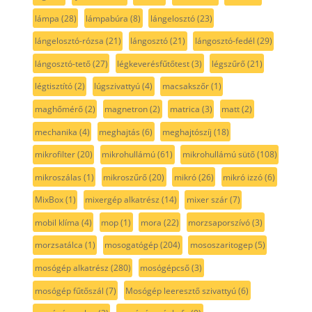
lámpa
(28)
lámpabúra
(8)
lángelosztó
(23)
lángelosztó-rózsa
(21)
lángosztó
(21)
lángosztó-fedél
(29)
lángosztó-tető
(27)
légkeverésfűtőtest
(3)
légszűrő
(21)
légtisztító
(2)
lúgszivattyú
(4)
macsakszőr
(1)
maghőmérő
(2)
magnetron
(2)
matrica
(3)
matt
(2)
mechanika
(4)
meghajtás
(6)
meghajtószíj
(18)
mikrofilter
(20)
mikrohullámú
(61)
mikrohullámú sütő
(108)
mikroszálas
(1)
mikroszűrő
(20)
mikró
(26)
mikró izzó
(6)
MixBox
(1)
mixergép alkatrész
(14)
mixer szár
(7)
mobil klíma
(4)
mop
(1)
mora
(22)
morzsaporszívó
(3)
morzsatálca
(1)
mosogatógép
(204)
mososzaritogep
(5)
mosógép alkatrész
(280)
mosógépcső
(3)
mosógép fűtőszál
(7)
Mosógép leeresztő szivattyú
(6)