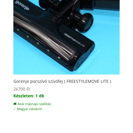
Gorenje porszívó szívófej ( FREESTYLEMOVE LITE )
26700
Ft
Készleten: 1 db
🚚 Akár másnapi szállítás
✅ Magyar raktárról