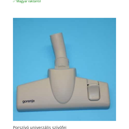
✅ Magyar raktárról
Porszívó univerzális szívófej