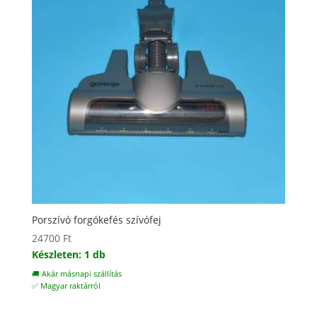
Porszívó forgókefés szívófej
24700
Ft
Készleten: 1 db
🚚 Akár másnapi szállítás
✅ Magyar raktárról