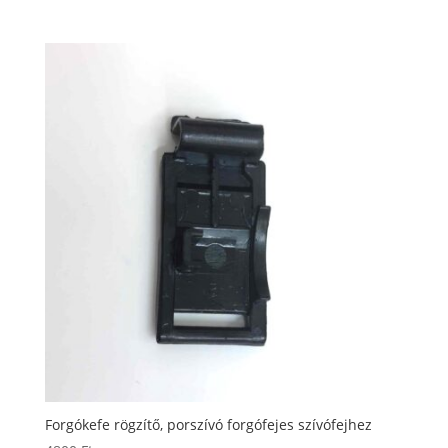
Forgókefe rögzítő, porszívó forgófejes szívófejhez