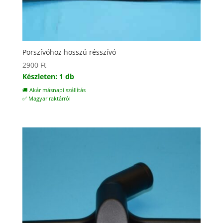
Porszívóhoz hosszú résszívó
2900
Ft
Készleten: 1 db
🚚 Akár másnapi szállítás
✅ Magyar raktárról