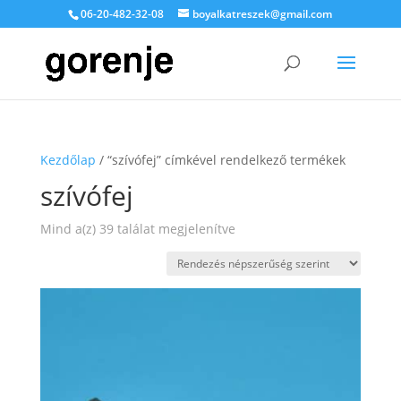
06-20-482-32-08
boyalkatreszek@gmail.com
Kezdőlap
/ “szívófej” címkével rendelkező termékek
szívófej
Sorted
Mind a(z) 39 találat megjelenítve
by
popularity