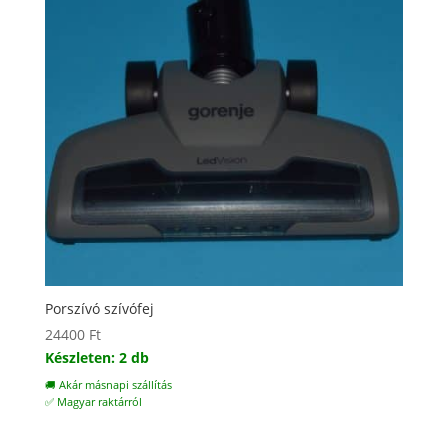
Porszívó szívófej
24400
Ft
Készleten: 2 db
🚚 Akár másnapi szállítás
✅ Magyar raktárról