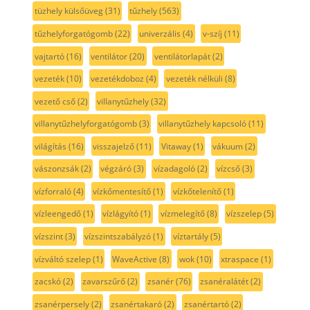
tüzhely külsőüveg
(31)
tűzhely
(563)
tűzhelyforgatógomb
(22)
univerzális
(4)
v-szíj
(11)
vajtartó
(16)
ventilátor
(20)
ventilátorlapát
(2)
vezeték
(10)
vezetékdoboz
(4)
vezeték nélküli
(8)
vezető cső
(2)
villanytűzhely
(32)
villanytűzhelyforgatógomb
(3)
villanytűzhely kapcsoló
(11)
világítás
(16)
visszajelző
(11)
Vitaway
(1)
vákuum
(2)
vászonzsák
(2)
végzáró
(3)
vízadagoló
(2)
vízcső
(3)
vízforraló
(4)
vízkőmentesítő
(1)
vízkőtelenítő
(1)
vízleengedő
(1)
vízlágyító
(1)
vízmelegítő
(8)
vízszelep
(5)
vízszint
(3)
vízszintszabályzó
(1)
víztartály
(5)
vízváltó szelep
(1)
WaveActive
(8)
wok
(10)
xtraspace
(1)
zacskó
(2)
zavarszűrő
(2)
zsanér
(76)
zsanéralátét
(2)
zsanérpersely
(2)
zsanértakaró
(2)
zsanértartó
(2)