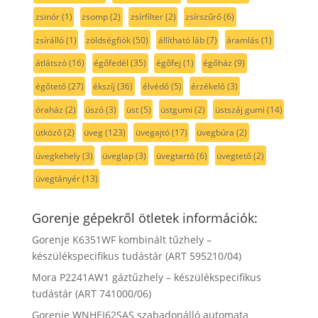
zsinór
(1)
zsomp
(2)
zsírfilter
(2)
zsírszűrő
(6)
zsírálló
(1)
zöldségfiók
(50)
állítható láb
(7)
áramlás
(1)
átlátszó
(16)
égőfedél
(35)
égőfej
(1)
égőház
(9)
égőtető
(27)
ékszíj
(36)
élvédő
(5)
érzékelő
(3)
óraház
(2)
úszó
(3)
üst
(5)
üstgumi
(2)
üstszáj gumi
(14)
ütköző
(2)
üveg
(123)
üvegajtó
(17)
üvegbúra
(2)
üvegkehely
(3)
üveglap
(3)
üvegtartó
(6)
üvegtető
(2)
üvegtányér
(13)
Gorenje gépekről ötletek információk:
Gorenje K6351WF kombinált tűzhely –
készülékspecifikus tudástár (ART 595210/04)
Mora P2241AW1 gáztűzhely – készülékspecifikus
tudástár (ART 741000/06)
Gorenje WNHEI62SAS szabadonálló automata