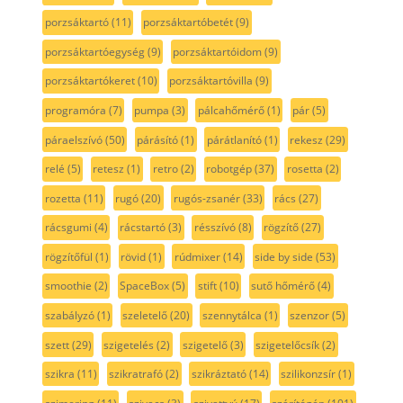
porzsáktartó
(11)
porzsáktartóbetét
(9)
porzsáktartóegység
(9)
porzsáktartóidom
(9)
porzsáktartókeret
(10)
porzsáktartóvilla
(9)
programóra
(7)
pumpa
(3)
pálcahőmérő
(1)
pár
(5)
páraelszívó
(50)
párásító
(1)
párátlanító
(1)
rekesz
(29)
relé
(5)
retesz
(1)
retro
(2)
robotgép
(37)
rosetta
(2)
rozetta
(11)
rugó
(20)
rugós-zsanér
(33)
rács
(27)
rácsgumi
(4)
rácstartó
(3)
résszívó
(8)
rögzítő
(27)
rögzítőfül
(1)
rövid
(1)
rúdmixer
(14)
side by side
(53)
smoothie
(2)
SpaceBox
(5)
stift
(10)
sutő hőmérő
(4)
szabályzó
(1)
szeletelő
(20)
szennytálca
(1)
szenzor
(5)
szett
(29)
szigetelés
(2)
szigetelő
(3)
szigetelőcsík
(2)
szikra
(11)
szikratrafó
(2)
szikráztató
(14)
szilikonzsír
(1)