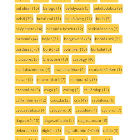
bal oldali
(15)
befogó
(1)
befolyócső
(5)
bekötődoboz
(9)
belső
(30)
belső cső
(11)
belső üveg
(17)
betét
(7)
beépíthető
(14)
beépítési készlet
(12)
beőblítőszelep
(2)
biztosíték
(4)
bojler
(31)
bolygókerék
(6)
bordás szíj
(21)
bordásszíj
(7)
borító
(2)
botmixer
(16)
burkolat
(5)
citrusprés
(3)
Crispzone
(13)
csapágy
(40)
csatlakozódoboz
(4)
csatlakozóház
(4)
csatlakozóidom
(1)
csavar
(7)
csavartakaró
(7)
csepptartály
(3)
csepptálca
(3)
csiga
(2)
csillag
(2)
csillámlap
(11)
csillámlemez
(12)
csúszka
(2)
cső
(49)
csőbilincs
(6)
csőcsatlakozó
(4)
csőcsonk
(3)
csőtoldat
(1)
Cyclonic
(7)
dagasztó
(10)
dagasztólapát
(5)
dagasztószár
(8)
dekorcsík
(3)
digitális
(1)
digitális hőmérő
(3)
dióda
(3)