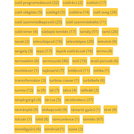
sütő programválasztó
(32)
sütőrács
(2)
sütősín
(17)
sütő világítás
(5)
sütőégő
(5)
sütőóra
(14)
sütő üveg
(26)
sütő üzemmódkapcsoló
(25)
sütő üzemmódváltó
(11)
sűtő-timer
(4)
sűtőajtó tömítés
(17)
tartály
(51)
tartó
(26)
tasak
(2)
teleszkópcső
(16)
teleszkópos
(20)
televízió
(9)
tengely
(3)
tepsi
(17)
tepsik sütőrácsok
(16)
termo
(4)
termoelem
(6)
termosztát
(46)
tető
(16)
textil porzsák
(6)
tisztítószer
(1)
tojástartó
(7)
toldócső
(11)
tolóka
(1)
transzformátor
(3)
turbina csavar
(1)
turbókefe
(6)
turmix
(12)
tv
(9)
tál
(7)
tálca
(4)
tálfedél
(3)
tányérgörgő
(4)
tárcsa
(5)
tárolórekesz
(37)
távirányító
(9)
távkapcsoló
(9)
távtartó gyűrű
(1)
tévé
(8)
tölcsér
(1)
töltő
(8)
tömszelence
(1)
tömítés
(67)
tömítőgyűrű
(6)
tömőrúd
(1)
tüske
(2)