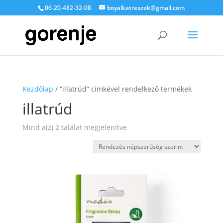
06-20-482-32-08
boyalkatreszek@gmail.com
Kezdőlap
/ “illatrúd” címkével rendelkező termékek
illatrúd
Sorted
Mind a(z) 2 találat megjelenítve
by
popularity