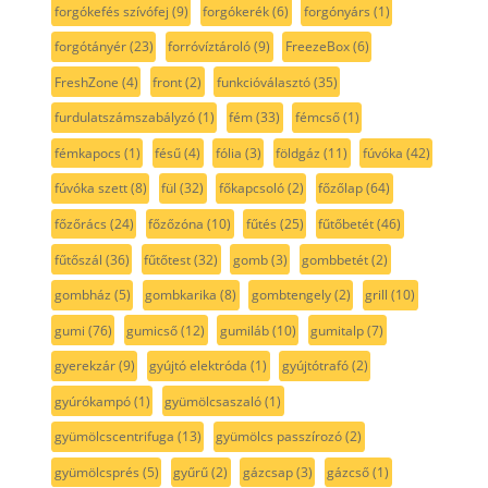
forgókefés szívófej
(9)
forgókerék
(6)
forgónyárs
(1)
forgótányér
(23)
forróvíztároló
(9)
FreezeBox
(6)
FreshZone
(4)
front
(2)
funkcióválasztó
(35)
furdulatszámszabályzó
(1)
fém
(33)
fémcső
(1)
fémkapocs
(1)
fésű
(4)
fólia
(3)
földgáz
(11)
fúvóka
(42)
fúvóka szett
(8)
fül
(32)
főkapcsoló
(2)
főzőlap
(64)
főzőrács
(24)
főzőzóna
(10)
fűtés
(25)
fűtőbetét
(46)
fűtőszál
(36)
fűtőtest
(32)
gomb
(3)
gombbetét
(2)
gombház
(5)
gombkarika
(8)
gombtengely
(2)
grill
(10)
gumi
(76)
gumicső
(12)
gumiláb
(10)
gumitalp
(7)
gyerekzár
(9)
gyújtó elektróda
(1)
gyújtótrafó
(2)
gyúrókampó
(1)
gyümölcsaszaló
(1)
gyümölcscentrifuga
(13)
gyümölcs passzírozó
(2)
gyümölcsprés
(5)
gyűrű
(2)
gázcsap
(3)
gázcső
(1)