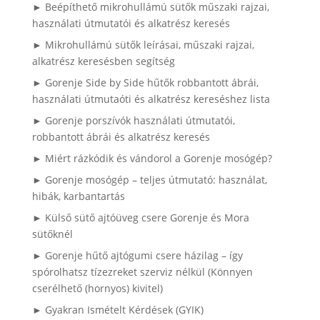
► Beépíthető mikrohullámú sütők műszaki rajzai,
használati útmutatói és alkatrész keresés
► Mikrohullámú sütők leírásai, műszaki rajzai,
alkatrész keresésben segítség
► Gorenje Side by Side hűtők robbantott ábrái,
használati útmutaóti és alkatrész kereséshez lista
► Gorenje porszívók használati útmutatói,
robbantott ábrái és alkatrész keresés
► Miért rázkódik és vándorol a Gorenje mosógép?
► Gorenje mosógép – teljes útmutató: használat,
hibák, karbantartás
► Külső sütő ajtóüveg csere Gorenje és Mora
sütőknél
► Gorenje hűtő ajtógumi csere házilag – így
spórolhatsz tízezreket szerviz nélkül (Könnyen
cserélhető (hornyos) kivitel)
► Gyakran Ismételt Kérdések (GYIK)