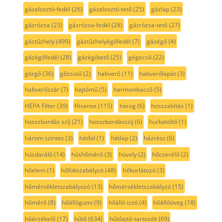
gázelosztó-fedél
(26)
gázelosztó-tető
(25)
gázlap
(23)
gázrózsa
(23)
gázrózsa-fedél
(28)
gázrózsa-tető
(27)
gáztűzhely
(499)
gáztűzhelyégőfedél
(7)
gázégő
(4)
gázégőfedél
(28)
gázégőtető
(25)
gégecső
(22)
görgő
(36)
gőzsütő
(2)
habverő
(11)
habverőlapát
(3)
habverőszár
(7)
hajtómű
(5)
harmonikacső
(5)
HEPA Filter
(39)
Hisense
(115)
horog
(6)
hosszabítás
(1)
hosszbordás szíj
(21)
hosszbordásszíj
(6)
hurkatöltő
(1)
három szintes
(3)
hátfal
(1)
hátlap
(2)
házrész
(6)
húsdaráló
(14)
húshőmérő
(3)
hüvely
(2)
hőcserélő
(2)
hőelem
(1)
hőfokszabályzó
(48)
hőkorlátozó
(3)
hőmérsékletszabályozó
(13)
hőmérsékletszabályzó
(15)
hőmérő
(8)
hőállógumi
(9)
hőálló izzó
(4)
hőállóüveg
(18)
hőérzékelő
(17)
hűtő
(634)
hűtőajtó-tartozék
(69)