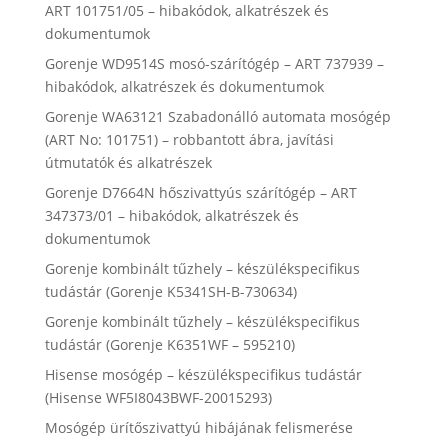
ART 101751/05 – hibakódok, alkatrészek és
dokumentumok
Gorenje WD9514S mosó-szárítógép – ART 737939 –
hibakódok, alkatrészek és dokumentumok
Gorenje WA63121 Szabadonálló automata mosógép
(ART No: 101751) – robbantott ábra, javítási
útmutatók és alkatrészek
Gorenje D7664N hőszivattyús szárítógép – ART
347373/01 – hibakódok, alkatrészek és
dokumentumok
Gorenje kombinált tűzhely – készülékspecifikus
tudástár (Gorenje K5341SH-B-730634)
Gorenje kombinált tűzhely – készülékspecifikus
tudástár (Gorenje K6351WF – 595210)
Hisense mosógép – készülékspecifikus tudástár
(Hisense WF5I8043BWF-20015293)
Mosógép ürítőszivattyú hibájának felismerése