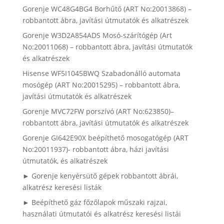
Gorenje WC48G4BG4 Borhűtő (ART No:20013868) –
robbantott ábra, javítási útmutatók és alkatrészek
Gorenje W3D2A854ADS Mosó-szárítógép (Art
No:20011068) – robbantott ábra, javítási útmutatók
és alkatrészek
Hisense WF5I1045BWQ Szabadonálló automata
mosógép (ART No:20015295) – robbantott ábra,
javítási útmutatók és alkatrészek
Gorenje MVC72FW porszívó (ART No:623850)–
robbantott ábra, javítási útmutatók és alkatrészek
Gorenje GI642E90X beépíthető mosogatógép (ART
No:20011937)- robbantott ábra, házi javítási
útmutatók, és alkatrészek
► Gorenje kenyérsütő gépek robbantott ábrái,
alkatrész keresési listák
► Beépíthető gáz főzőlapok műszaki rajzai,
használati útmutatói és alkatrész keresési listái