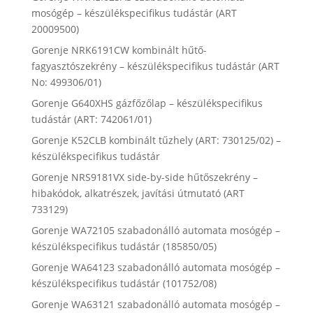
mosógép – készülékspecifikus tudástár (ART
20009500)
Gorenje NRK6191CW kombinált hűtő-
fagyasztószekrény – készülékspecifikus tudástár (ART
No: 499306/01)
Gorenje G640XHS gázfőzőlap – készülékspecifikus
tudástár (ART: 742061/01)
Gorenje K52CLB kombinált tűzhely (ART: 730125/02) –
készülékspecifikus tudástár
Gorenje NRS9181VX side-by-side hűtőszekrény –
hibakódok, alkatrészek, javítási útmutató (ART
733129)
Gorenje WA72105 szabadonálló automata mosógép –
készülékspecifikus tudástár (185850/05)
Gorenje WA64123 szabadonálló automata mosógép –
készülékspecifikus tudástár (101752/08)
Gorenje WA63121 szabadonálló automata mosógép –