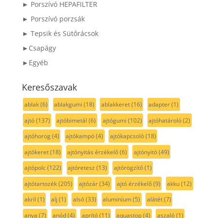
► Porszívó HEPAFILTER
► Porszívó porzsák
► Tepsik és Sütőrácsok
►Csapágy
►Egyéb
Keresőszavak
ablak
(6)
ablakgumi
(18)
ablakkeret
(16)
adapter
(1)
ajtó
(137)
ajtóbimetál
(6)
ajtógumi
(102)
ajtóhatároló
(2)
ajtóhorog
(4)
ajtókampó
(4)
ajtókapcsoló
(18)
ajtókeret
(18)
ajtónyitás érzékelő
(6)
ajtónyitó
(49)
ajtópolc
(122)
ajtóretesz
(13)
ajtórögzítő
(1)
ajtótartozék
(205)
ajtózár
(34)
ajtó érzékelő
(9)
akku
(12)
akril
(1)
alj
(1)
alsó
(33)
aluminium
(5)
alátét
(7)
anya
(7)
anód
(4)
aprító
(11)
aquastop
(4)
aszaló
(1)