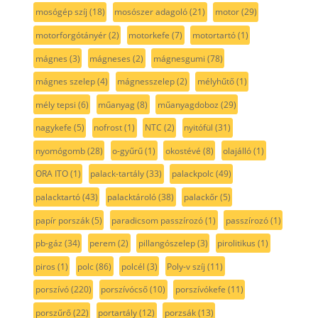
mosógép szíj
(18)
mosószer adagoló
(21)
motor
(29)
motorforgótányér
(2)
motorkefe
(7)
motortartó
(1)
mágnes
(3)
mágneses
(2)
mágnesgumi
(78)
mágnes szelep
(4)
mágnesszelep
(2)
mélyhűtő
(1)
mély tepsi
(6)
műanyag
(8)
műanyagdoboz
(29)
nagykefe
(5)
nofrost
(1)
NTC
(2)
nyitófül
(31)
nyomógomb
(28)
o-gyűrű
(1)
okostévé
(8)
olajálló
(1)
ORA ITO
(1)
palack-tartály
(33)
palackpolc
(49)
palacktartó
(43)
palacktároló
(38)
palackőr
(5)
papír porszák
(5)
paradicsom passzírozó
(1)
passzírozó
(1)
pb-gáz
(34)
perem
(2)
pillangószelep
(3)
pirolitikus
(1)
piros
(1)
polc
(86)
polcél
(3)
Poly-v szíj
(11)
porszívó
(220)
porszívócső
(10)
porszívókefe
(11)
porszűrő
(22)
portartály
(12)
porzsák
(13)