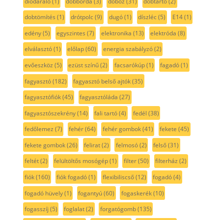
diódaráló
(1)
dobborda
(3)
doboz
(31)
dobtartó
(2)
dobtömítés
(1)
drótpolc
(9)
dugó
(1)
díszléc
(5)
E14
(1)
edény
(5)
egyszintes
(7)
elektronika
(13)
elektróda
(8)
elválasztó
(1)
előlap
(60)
energia szabályzó
(2)
evőeszköz
(5)
ezüst színű
(2)
facsarókúp
(1)
fagadó
(1)
fagyasztó
(182)
fagyasztó belső ajtók
(35)
fagyasztófiók
(45)
fagyasztóláda
(27)
fagyasztószekrény
(14)
fali tartó
(4)
fedél
(38)
fedőlemez
(7)
fehér
(64)
fehér gombok
(41)
fekete
(45)
fekete gombok
(26)
felirat
(2)
felmosó
(2)
felső
(31)
feltét
(2)
felültöltős mosógép
(1)
filter
(50)
filterház
(2)
fiók
(160)
fiók fogadó
(1)
flexibiliscső
(12)
fogadó
(4)
fogadó hüvely
(1)
fogantyú
(60)
fogaskerék
(10)
fogasszíj
(5)
foglalat
(2)
forgatógomb
(135)