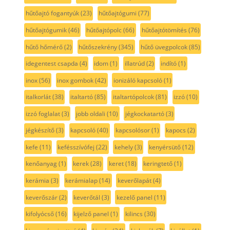
hűtőajtó fogantyúk
(23)
hűtőajtógumi
(77)
hűtőajtógumik
(46)
hűtőajtópolc
(66)
hűtőajtótömítés
(76)
hűtő hőmérő
(2)
hűtőszekrény
(345)
hűtő üvegpolcok
(85)
idegentest csapda
(4)
idom
(1)
illatrúd
(2)
indító
(1)
inox
(56)
inox gombok
(42)
ionizáló kapcsoló
(1)
italkorlát
(38)
italtartó
(85)
italtartópolcok
(81)
izzó
(10)
izzó foglalat
(3)
jobb oldali
(10)
jégkockatartó
(3)
jégkészítő
(3)
kapcsoló
(40)
kapcsolósor
(1)
kapocs
(2)
kefe
(11)
kefésszívófej
(22)
kehely
(3)
kenyérsütő
(12)
kenőanyag
(1)
kerek
(28)
keret
(18)
keringtető
(1)
kerámia
(3)
kerámialap
(14)
keverőlapát
(4)
keverőszár
(2)
keverőtál
(3)
kezelő panel
(11)
kifolyócső
(16)
kijelző panel
(1)
kilincs
(30)