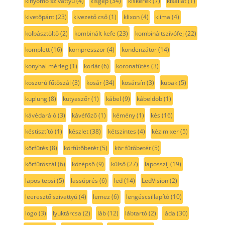
kinyomó szivattyú
(4)
kisgép
(34)
kiskerék
(7)
kisállat
(1)
kivetőpánt
(23)
kivezető cső
(1)
klixon
(4)
klíma
(4)
kolbásztöltő
(2)
kombinált kefe
(23)
kombináltszívófej
(22)
komplett
(16)
kompresszor
(4)
kondenzátor
(14)
konyhai mérleg
(1)
korlát
(6)
koronafűtés
(3)
koszorú fűtőszál
(3)
kosár
(34)
kosársín
(3)
kupak
(5)
kuplung
(8)
kutyaszőr
(1)
kábel
(9)
kábeldob
(1)
kávédaráló
(3)
kávéfőző
(1)
kémény
(1)
kés
(16)
késtisztító
(1)
készlet
(38)
kétszintes
(4)
kézimixer
(5)
körfütés
(8)
körfűtőbetét
(5)
kör fűtőbetét
(5)
körfűtőszál
(6)
középső
(9)
külső
(27)
laposszíj
(19)
lapos tepsi
(5)
lassúprés
(6)
led
(14)
LedVision
(2)
leeresztő szivattyú
(4)
lemez
(6)
lengéscsillapító
(10)
logo
(3)
lyuktárcsa
(2)
láb
(12)
lábtartó
(2)
láda
(30)