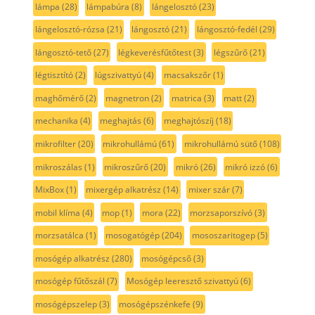
lámpa
(28)
lámpabúra
(8)
lángelosztó
(23)
lángelosztó-rózsa
(21)
lángosztó
(21)
lángosztó-fedél
(29)
lángosztó-tető
(27)
légkeverésfűtőtest
(3)
légszűrő
(21)
légtisztító
(2)
lúgszivattyú
(4)
macsakszőr
(1)
maghőmérő
(2)
magnetron
(2)
matrica
(3)
matt
(2)
mechanika
(4)
meghajtás
(6)
meghajtószíj
(18)
mikrofilter
(20)
mikrohullámú
(61)
mikrohullámú sütő
(108)
mikroszálas
(1)
mikroszűrő
(20)
mikró
(26)
mikró izzó
(6)
MixBox
(1)
mixergép alkatrész
(14)
mixer szár
(7)
mobil klíma
(4)
mop
(1)
mora
(22)
morzsaporszívó
(3)
morzsatálca
(1)
mosogatógép
(204)
mososzaritogep
(5)
mosógép alkatrész
(280)
mosógépcső
(3)
mosógép fűtőszál
(7)
Mosógép leeresztő szivattyú
(6)
mosógépszelep
(3)
mosógépszénkefe
(9)