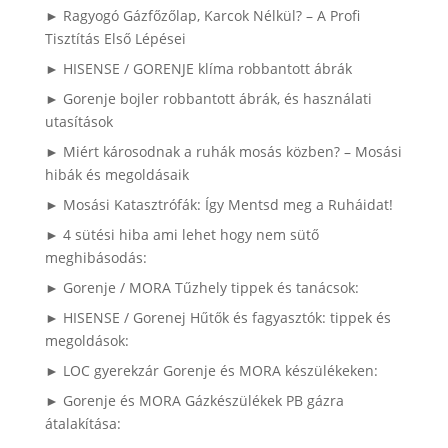
► Ragyogó Gázfőzőlap, Karcok Nélkül? – A Profi
Tisztítás Első Lépései
► HISENSE / GORENJE klíma robbantott ábrák
► Gorenje bojler robbantott ábrák, és használati
utasítások
► Miért károsodnak a ruhák mosás közben? – Mosási
hibák és megoldásaik
► Mosási Katasztrófák: Így Mentsd meg a Ruháidat!
► 4 sütési hiba ami lehet hogy nem sütő
meghibásodás:
► Gorenje / MORA Tűzhely tippek és tanácsok:
► HISENSE / Gorenej Hűtők és fagyasztók: tippek és
megoldások:
► LOC gyerekzár Gorenje és MORA készülékeken:
► Gorenje és MORA Gázkészülékek PB gázra
átalakítása: