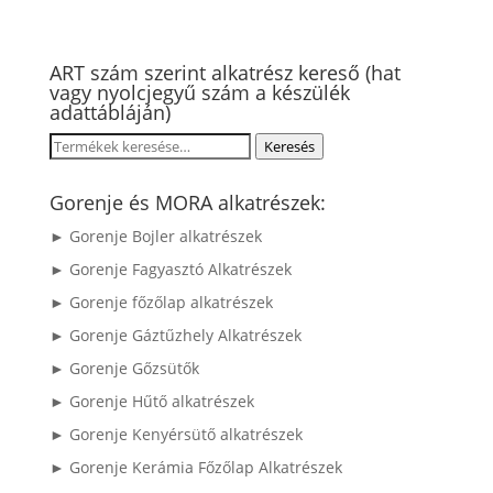
ART szám szerint alkatrész kereső (hat
vagy nyolcjegyű szám a készülék
adattábláján)
Keresés
Keresés
a
következőre:
Gorenje és MORA alkatrészek:
► Gorenje Bojler alkatrészek
► Gorenje Fagyasztó Alkatrészek
► Gorenje főzőlap alkatrészek
► Gorenje Gáztűzhely Alkatrészek
► Gorenje Gőzsütők
► Gorenje Hűtő alkatrészek
► Gorenje Kenyérsütő alkatrészek
► Gorenje Kerámia Főzőlap Alkatrészek