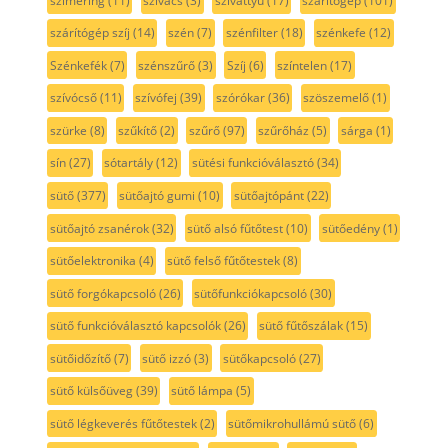
szimering
(11)
szivacs
(3)
szivattyú
(17)
szárítógép
(101)
szárítógép szíj
(14)
szén
(7)
szénfilter
(18)
szénkefe
(12)
Szénkefék
(7)
szénszűrő
(3)
Szíj
(6)
színtelen
(17)
szívócső
(11)
szívófej
(39)
szórókar
(36)
szöszemelő
(1)
szürke
(8)
szűkítő
(2)
szűrő
(97)
szűrőház
(5)
sárga
(1)
sín
(27)
sótartály
(12)
sütési funkcióválasztó
(34)
sütő
(377)
sütőajtó gumi
(10)
sütőajtópánt
(22)
sütőajtó zsanérok
(32)
sütő alsó fűtőtest
(10)
sütőedény
(1)
sütőelektronika
(4)
sütő felső fűtőtestek
(8)
sütő forgókapcsoló
(26)
sütőfunkciókapcsoló
(30)
sütő funkcióválasztó kapcsolók
(26)
sütő fűtőszálak
(15)
sütőidőzítő
(7)
sütő izzó
(3)
sütőkapcsoló
(27)
sütő külsőüveg
(39)
sütő lámpa
(5)
sütő légkeverés fűtőtestek
(2)
sütőmikrohullámú sütő
(6)