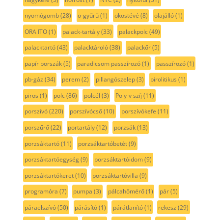
nyomógomb
(28)
o-gyűrű
(1)
okostévé
(8)
olajálló
(1)
ORA ITO
(1)
palack-tartály
(33)
palackpolc
(49)
palacktartó
(43)
palacktároló
(38)
palackőr
(5)
papír porszák
(5)
paradicsom passzírozó
(1)
passzírozó
(1)
pb-gáz
(34)
perem
(2)
pillangószelep
(3)
pirolitikus
(1)
piros
(1)
polc
(86)
polcél
(3)
Poly-v szíj
(11)
porszívó
(220)
porszívócső
(10)
porszívókefe
(11)
porszűrő
(22)
portartály
(12)
porzsák
(13)
porzsáktartó
(11)
porzsáktartóbetét
(9)
porzsáktartóegység
(9)
porzsáktartóidom
(9)
porzsáktartókeret
(10)
porzsáktartóvilla
(9)
programóra
(7)
pumpa
(3)
pálcahőmérő
(1)
pár
(5)
páraelszívó
(50)
párásító
(1)
párátlanító
(1)
rekesz
(29)