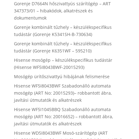
Gorenje D7664N hőszivattyús szárítógép – ART
347373/01 – hibakódok, alkatrészek és
dokumentumok
Gorenje kombinált tűzhely – készülékspecifikus
tudástár (Gorenje K5341SH-B-730634)
Gorenje kombinált tűzhely – készülékspecifikus
tudástár (Gorenje K6351WF – 595210)
Hisense mosógép – készülékspecifikus tudástár
(Hisense WF5I8043BWF-20015293)
Mosógép ürítőszivattyú hibájának felismerése
Hisense WF5I8043BWF Szabadonálló automata
mosógép (ART No: 20015293)– robbantott ábra,
javítási útmutatók és alkatrészek
Hisense WF5I1045BBQ Szabadonálló automata
mosógép (ART No: 20016652) – robbantott ábra,
javítási útmutatók és alkatrészek
Hisense WD5I8043BWF Mosó-szárítógép (ART