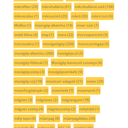
mikrofilter
(20)
mikrohullámú
(61)
mikrohullámú sütő
(108)
mikroszálas
(1)
mikroszűrő
(20)
mikró
(26)
mikró izzó
(6)
MixBox
(1)
mixergép alkatrész
(14)
mixer szár
(7)
mobil klíma
(4)
mop
(1)
mora
(22)
morzsaporszívó
(3)
morzsatálca
(1)
mosogatógép
(204)
mososzaritogep
(5)
mosógép alkatrész
(280)
mosógépcső
(3)
mosógép fűtőszál
(7)
Mosógép leeresztő szivattyú
(6)
mosógépszelep
(3)
mosógépszénkefe
(9)
mosógép szíj
(18)
mosószer adagoló
(21)
motor
(29)
motorforgótányér
(2)
motorkefe
(7)
motortartó
(1)
mágnes
(3)
mágneses
(2)
mágnesgumi
(78)
mágnes szelep
(4)
mágnesszelep
(2)
mélyhűtő
(1)
mély tepsi
(6)
műanyag
(8)
műanyagdoboz
(29)
nagykefe
(5)
nofrost
(1)
NTC
(2)
nyitófül
(31)