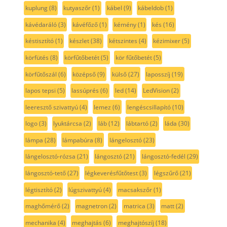
kuplung
(8)
kutyaszőr
(1)
kábel
(9)
kábeldob
(1)
kávédaráló
(3)
kávéfőző
(1)
kémény
(1)
kés
(16)
késtisztító
(1)
készlet
(38)
kétszintes
(4)
kézimixer
(5)
körfütés
(8)
körfűtőbetét
(5)
kör fűtőbetét
(5)
körfűtőszál
(6)
középső
(9)
külső
(27)
laposszíj
(19)
lapos tepsi
(5)
lassúprés
(6)
led
(14)
LedVision
(2)
leeresztő szivattyú
(4)
lemez
(6)
lengéscsillapító
(10)
logo
(3)
lyuktárcsa
(2)
láb
(12)
lábtartó
(2)
láda
(30)
lámpa
(28)
lámpabúra
(8)
lángelosztó
(23)
lángelosztó-rózsa
(21)
lángosztó
(21)
lángosztó-fedél
(29)
lángosztó-tető
(27)
légkeverésfűtőtest
(3)
légszűrő
(21)
légtisztító
(2)
lúgszivattyú
(4)
macsakszőr
(1)
maghőmérő
(2)
magnetron
(2)
matrica
(3)
matt
(2)
mechanika
(4)
meghajtás
(6)
meghajtószíj
(18)