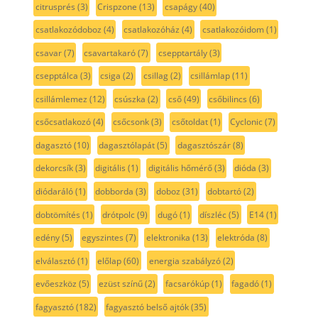
citrusprés
(3)
Crispzone
(13)
csapágy
(40)
csatlakozódoboz
(4)
csatlakozóház
(4)
csatlakozóidom
(1)
csavar
(7)
csavartakaró
(7)
csepptartály
(3)
csepptálca
(3)
csiga
(2)
csillag
(2)
csillámlap
(11)
csillámlemez
(12)
csúszka
(2)
cső
(49)
csőbilincs
(6)
csőcsatlakozó
(4)
csőcsonk
(3)
csőtoldat
(1)
Cyclonic
(7)
dagasztó
(10)
dagasztólapát
(5)
dagasztószár
(8)
dekorcsík
(3)
digitális
(1)
digitális hőmérő
(3)
dióda
(3)
diódaráló
(1)
dobborda
(3)
doboz
(31)
dobtartó
(2)
dobtömítés
(1)
drótpolc
(9)
dugó
(1)
díszléc
(5)
E14
(1)
edény
(5)
egyszintes
(7)
elektronika
(13)
elektróda
(8)
elválasztó
(1)
előlap
(60)
energia szabályzó
(2)
evőeszköz
(5)
ezüst színű
(2)
facsarókúp
(1)
fagadó
(1)
fagyasztó
(182)
fagyasztó belső ajtók
(35)