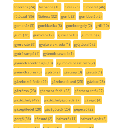
főzőrács
(24)
főzőzóna
(10)
fűtés
(25)
fűtőbetét
(46)
fűtőszál
(36)
fűtőtest
(32)
gomb
(3)
gombbetét
(2)
gombház
(5)
gombkarika
(8)
gombtengely
(2)
grill
(10)
gumi
(76)
gumicső
(12)
gumiláb
(10)
gumitalp
(7)
gyerekzár
(9)
gyújtó elektróda
(1)
gyújtótrafó
(2)
gyúrókampó
(1)
gyümölcsaszaló
(1)
gyümölcscentrifuga
(13)
gyümölcs passzírozó
(2)
gyümölcsprés
(5)
gyűrű
(2)
gázcsap
(3)
gázcső
(1)
gázelosztó-fedél
(26)
gázelosztó-tető
(25)
gázlap
(23)
gázrózsa
(23)
gázrózsa-fedél
(28)
gázrózsa-tető
(27)
gáztűzhely
(499)
gáztűzhelyégőfedél
(7)
gázégő
(4)
gázégőfedél
(28)
gázégőtető
(25)
gégecső
(22)
görgő
(36)
gőzsütő
(2)
habverő
(11)
habverőlapát
(3)