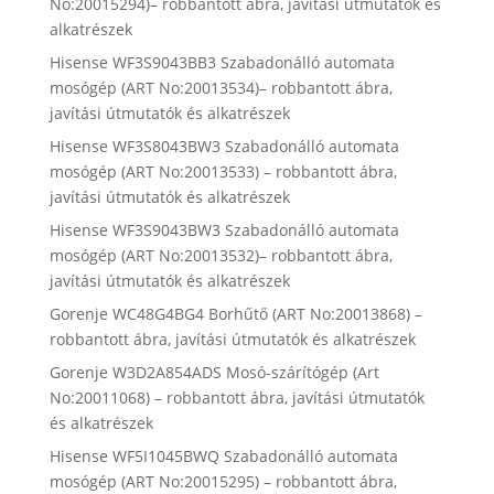
No:20015294)– robbantott ábra, javítási útmutatók és
alkatrészek
Hisense WF3S9043BB3 Szabadonálló automata
mosógép (ART No:20013534)– robbantott ábra,
javítási útmutatók és alkatrészek
Hisense WF3S8043BW3 Szabadonálló automata
mosógép (ART No:20013533) – robbantott ábra,
javítási útmutatók és alkatrészek
Hisense WF3S9043BW3 Szabadonálló automata
mosógép (ART No:20013532)– robbantott ábra,
javítási útmutatók és alkatrészek
Gorenje WC48G4BG4 Borhűtő (ART No:20013868) –
robbantott ábra, javítási útmutatók és alkatrészek
Gorenje W3D2A854ADS Mosó-szárítógép (Art
No:20011068) – robbantott ábra, javítási útmutatók
és alkatrészek
Hisense WF5I1045BWQ Szabadonálló automata
mosógép (ART No:20015295) – robbantott ábra,