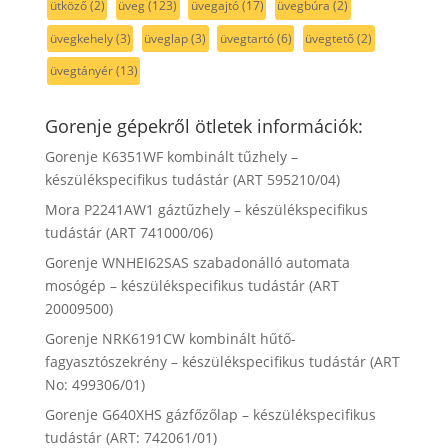
ütköző
(2)
üveg
(123)
üvegajtó
(17)
üvegbúra
(2)
üvegkehely
(3)
üveglap
(3)
üvegtartó
(6)
üvegtető
(2)
üvegtányér
(13)
Gorenje gépekről ötletek információk:
Gorenje K6351WF kombinált tűzhely –
készülékspecifikus tudástár (ART 595210/04)
Mora P2241AW1 gáztűzhely – készülékspecifikus
tudástár (ART 741000/06)
Gorenje WNHEI62SAS szabadonálló automata
mosógép – készülékspecifikus tudástár (ART
20009500)
Gorenje NRK6191CW kombinált hűtő-
fagyasztószekrény – készülékspecifikus tudástár (ART
No: 499306/01)
Gorenje G640XHS gázfőzőlap – készülékspecifikus
tudástár (ART: 742061/01)