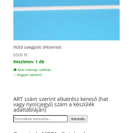
Hűtő üvegpolc (Hisense)
6500
Ft
Készleten: 1 db
🚚 Akár másnapi szállítás
✅ Magyar raktárról
ART szám szerint alkatrész kereső (hat
vagy nyolcjegyű szám a készülék
adattábláján)
Keresés
Keresés
a
következőre: