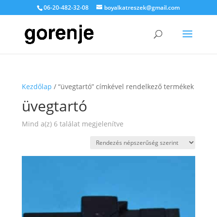
06-20-482-32-08
boyalkatreszek@gmail.com
Kezdőlap
/ “üvegtartó” címkével rendelkező termékek
üvegtartó
Sorted
Mind a(z) 6 találat megjelenítve
by
popularity