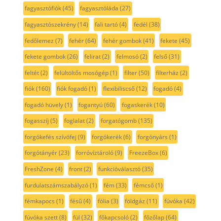
fagyasztófiók
(45)
fagyasztóláda
(27)
fagyasztószekrény
(14)
fali tartó
(4)
fedél
(38)
fedőlemez
(7)
fehér
(64)
fehér gombok
(41)
fekete
(45)
fekete gombok
(26)
felirat
(2)
felmosó
(2)
felső
(31)
feltét
(2)
felültöltős mosógép
(1)
filter
(50)
filterház
(2)
fiók
(160)
fiók fogadó
(1)
flexibiliscső
(12)
fogadó
(4)
fogadó hüvely
(1)
fogantyú
(60)
fogaskerék
(10)
fogasszíj
(5)
foglalat
(2)
forgatógomb
(135)
forgókefés szívófej
(9)
forgókerék
(6)
forgónyárs
(1)
forgótányér
(23)
forróvíztároló
(9)
FreezeBox
(6)
FreshZone
(4)
front
(2)
funkcióválasztó
(35)
furdulatszámszabályzó
(1)
fém
(33)
fémcső
(1)
fémkapocs
(1)
fésű
(4)
fólia
(3)
földgáz
(11)
fúvóka
(42)
fúvóka szett
(8)
fül
(32)
főkapcsoló
(2)
főzőlap
(64)