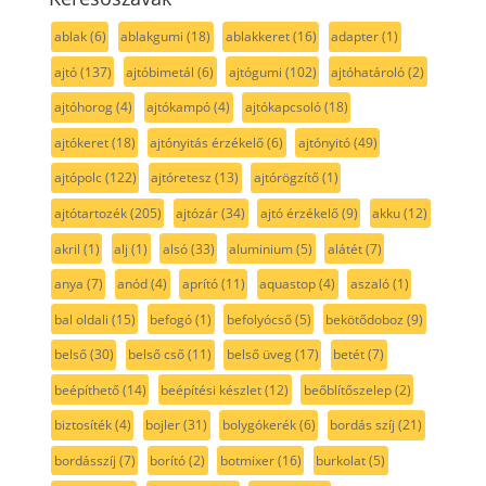
ablak
(6)
ablakgumi
(18)
ablakkeret
(16)
adapter
(1)
ajtó
(137)
ajtóbimetál
(6)
ajtógumi
(102)
ajtóhatároló
(2)
ajtóhorog
(4)
ajtókampó
(4)
ajtókapcsoló
(18)
ajtókeret
(18)
ajtónyitás érzékelő
(6)
ajtónyitó
(49)
ajtópolc
(122)
ajtóretesz
(13)
ajtórögzítő
(1)
ajtótartozék
(205)
ajtózár
(34)
ajtó érzékelő
(9)
akku
(12)
akril
(1)
alj
(1)
alsó
(33)
aluminium
(5)
alátét
(7)
anya
(7)
anód
(4)
aprító
(11)
aquastop
(4)
aszaló
(1)
bal oldali
(15)
befogó
(1)
befolyócső
(5)
bekötődoboz
(9)
belső
(30)
belső cső
(11)
belső üveg
(17)
betét
(7)
beépíthető
(14)
beépítési készlet
(12)
beőblítőszelep
(2)
biztosíték
(4)
bojler
(31)
bolygókerék
(6)
bordás szíj
(21)
bordásszíj
(7)
borító
(2)
botmixer
(16)
burkolat
(5)