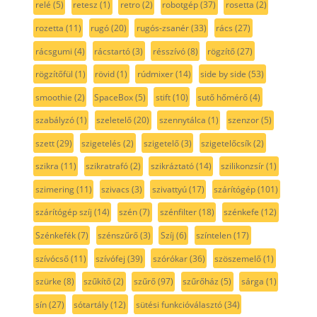
relé
(5)
retesz
(1)
retro
(2)
robotgép
(37)
rosetta
(2)
rozetta
(11)
rugó
(20)
rugós-zsanér
(33)
rács
(27)
rácsgumi
(4)
rácstartó
(3)
résszívó
(8)
rögzítő
(27)
rögzítőfül
(1)
rövid
(1)
rúdmixer
(14)
side by side
(53)
smoothie
(2)
SpaceBox
(5)
stift
(10)
sutő hőmérő
(4)
szabályzó
(1)
szeletelő
(20)
szennytálca
(1)
szenzor
(5)
szett
(29)
szigetelés
(2)
szigetelő
(3)
szigetelőcsík
(2)
szikra
(11)
szikratrafó
(2)
szikráztató
(14)
szilikonzsír
(1)
szimering
(11)
szivacs
(3)
szivattyú
(17)
szárítógép
(101)
szárítógép szíj
(14)
szén
(7)
szénfilter
(18)
szénkefe
(12)
Szénkefék
(7)
szénszűrő
(3)
Szíj
(6)
színtelen
(17)
szívócső
(11)
szívófej
(39)
szórókar
(36)
szöszemelő
(1)
szürke
(8)
szűkítő
(2)
szűrő
(97)
szűrőház
(5)
sárga
(1)
sín
(27)
sótartály
(12)
sütési funkcióválasztó
(34)