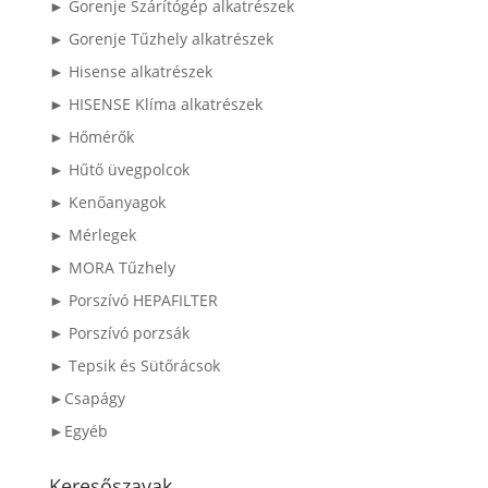
► Gorenje Szárítógép alkatrészek
► Gorenje Tűzhely alkatrészek
► Hisense alkatrészek
► HISENSE Klíma alkatrészek
► Hőmérők
► Hűtő üvegpolcok
► Kenőanyagok
► Mérlegek
► MORA Tűzhely
► Porszívó HEPAFILTER
► Porszívó porzsák
► Tepsik és Sütőrácsok
►Csapágy
►Egyéb
Keresőszavak