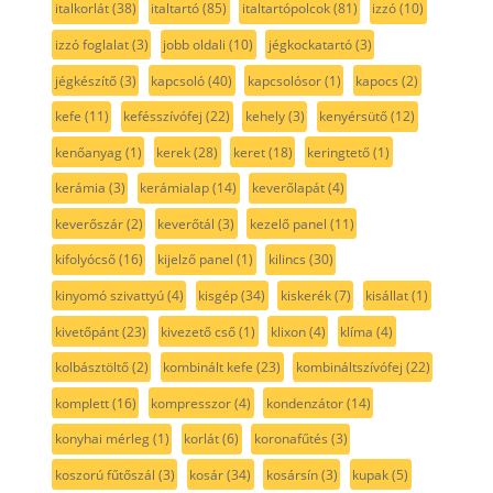
italkorlát
(38)
italtartó
(85)
italtartópolcok
(81)
izzó
(10)
izzó foglalat
(3)
jobb oldali
(10)
jégkockatartó
(3)
jégkészítő
(3)
kapcsoló
(40)
kapcsolósor
(1)
kapocs
(2)
kefe
(11)
kefésszívófej
(22)
kehely
(3)
kenyérsütő
(12)
kenőanyag
(1)
kerek
(28)
keret
(18)
keringtető
(1)
kerámia
(3)
kerámialap
(14)
keverőlapát
(4)
keverőszár
(2)
keverőtál
(3)
kezelő panel
(11)
kifolyócső
(16)
kijelző panel
(1)
kilincs
(30)
kinyomó szivattyú
(4)
kisgép
(34)
kiskerék
(7)
kisállat
(1)
kivetőpánt
(23)
kivezető cső
(1)
klixon
(4)
klíma
(4)
kolbásztöltő
(2)
kombinált kefe
(23)
kombináltszívófej
(22)
komplett
(16)
kompresszor
(4)
kondenzátor
(14)
konyhai mérleg
(1)
korlát
(6)
koronafűtés
(3)
koszorú fűtőszál
(3)
kosár
(34)
kosársín
(3)
kupak
(5)