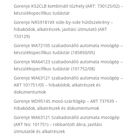
Gorenje K52CLB kombinált tűzhely (ART: 730125/02) –
készülékspecifikus tudástár
Gorenje NRS9181VX side-by-side hűtőszekrény –
hibakódok, alkatrészek, javítási útmutató (ART
733129)
Gorenje WA72105 szabadonálló automata mosógép –
készülékspecifikus tudástár (185850/05)
Gorenje WA64123 szabadonálló automata mosógép –
készülékspecifikus tudástár (101752/08)
Gorenje WA63121 szabadonálló automata mosógép –
ART 101751/05 – hibakódok, alkatrészek és
dokumentumok
Gorenje WD9514S mosó-szárítógép – ART 737939 –
hibakódok, alkatrészek és dokumentumok
Gorenje WA63121 Szabadonálló automata mosógép
(ART No: 101751) – robbantott ábra, javítási
útmutatók és alkatrészek