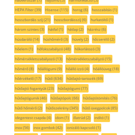
habverőszár
(7)
hajtómű
(5)
harmonikacső
(5)
HEPA Filter
(39)
Hisense
(115)
horog
(6)
hosszabítás
(1)
hosszbordás szíj
(21)
hosszbordásszíj
(6)
hurkatöltő
(1)
három szintes
(3)
hátfal
(1)
hátlap
(2)
házrész
(6)
húsdaráló
(14)
húshőmérő
(3)
hüvely
(2)
hőcserélő
(2)
hőelem
(1)
hőfokszabályzó
(48)
hőkorlátozó
(3)
hőmérsékletszabályozó
(13)
hőmérsékletszabályzó
(15)
hőmérő
(8)
hőállógumi
(9)
hőálló izzó
(4)
hőállóüveg
(18)
hőérzékelő
(17)
hűtő
(634)
hűtőajtó-tartozék
(69)
hűtőajtó fogantyúk
(23)
hűtőajtógumi
(77)
hűtőajtógumik
(46)
hűtőajtópolc
(66)
hűtőajtótömítés
(76)
hűtő hőmérő
(2)
hűtőszekrény
(345)
hűtő üvegpolcok
(85)
idegentest csapda
(4)
idom
(1)
illatrúd
(2)
indító
(1)
inox
(56)
inox gombok
(42)
ionizáló kapcsoló
(1)