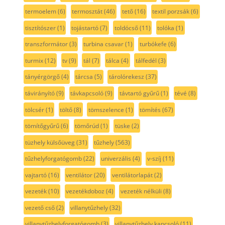
termoelem
(6)
termosztát
(46)
tető
(16)
textil porzsák
(6)
tisztítószer
(1)
tojástartó
(7)
toldócső
(11)
tolóka
(1)
transzformátor
(3)
turbina csavar
(1)
turbókefe
(6)
turmix
(12)
tv
(9)
tál
(7)
tálca
(4)
tálfedél
(3)
tányérgörgő
(4)
tárcsa
(5)
tárolórekesz
(37)
távirányító
(9)
távkapcsoló
(9)
távtartó gyűrű
(1)
tévé
(8)
tölcsér
(1)
töltő
(8)
tömszelence
(1)
tömítés
(67)
tömítőgyűrű
(6)
tömőrúd
(1)
tüske
(2)
tüzhely külsőüveg
(31)
tűzhely
(563)
tűzhelyforgatógomb
(22)
univerzális
(4)
v-szíj
(11)
vajtartó
(16)
ventilátor
(20)
ventilátorlapát
(2)
vezeték
(10)
vezetékdoboz
(4)
vezeték nélküli
(8)
vezető cső
(2)
villanytűzhely
(32)
villanytűzhelyforgatógomb
(3)
villanytűzhely kapcsoló
(11)