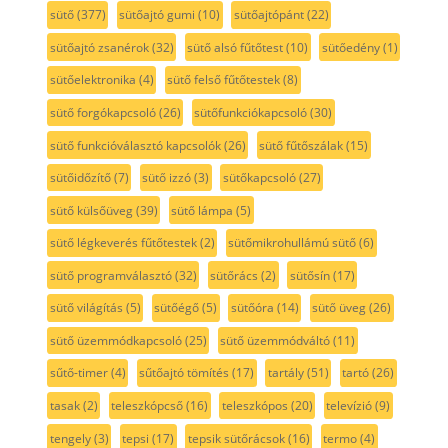
sütő
(377)
sütőajtó gumi
(10)
sütőajtópánt
(22)
sütőajtó zsanérok
(32)
sütő alsó fűtőtest
(10)
sütőedény
(1)
sütőelektronika
(4)
sütő felső fűtőtestek
(8)
sütő forgókapcsoló
(26)
sütőfunkciókapcsoló
(30)
sütő funkcióválasztó kapcsolók
(26)
sütő fűtőszálak
(15)
sütőidőzítő
(7)
sütő izzó
(3)
sütőkapcsoló
(27)
sütő külsőüveg
(39)
sütő lámpa
(5)
sütő légkeverés fűtőtestek
(2)
sütőmikrohullámú sütő
(6)
sütő programválasztó
(32)
sütőrács
(2)
sütősín
(17)
sütő világítás
(5)
sütőégő
(5)
sütőóra
(14)
sütő üveg
(26)
sütő üzemmódkapcsoló
(25)
sütő üzemmódváltó
(11)
sűtő-timer
(4)
sűtőajtó tömítés
(17)
tartály
(51)
tartó
(26)
tasak
(2)
teleszkópcső
(16)
teleszkópos
(20)
televízió
(9)
tengely
(3)
tepsi
(17)
tepsik sütőrácsok
(16)
termo
(4)