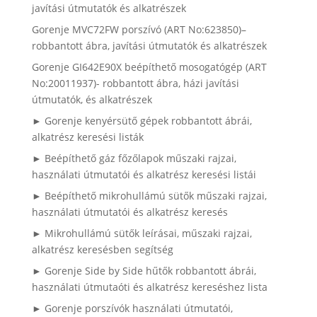
javítási útmutatók és alkatrészek
Gorenje MVC72FW porszívó (ART No:623850)–
robbantott ábra, javítási útmutatók és alkatrészek
Gorenje GI642E90X beépíthető mosogatógép (ART
No:20011937)- robbantott ábra, házi javítási
útmutatók, és alkatrészek
► Gorenje kenyérsütő gépek robbantott ábrái,
alkatrész keresési listák
► Beépíthető gáz főzőlapok műszaki rajzai,
használati útmutatói és alkatrész keresési listái
► Beépíthető mikrohullámú sütők műszaki rajzai,
használati útmutatói és alkatrész keresés
► Mikrohullámú sütők leírásai, műszaki rajzai,
alkatrész keresésben segítség
► Gorenje Side by Side hűtők robbantott ábrái,
használati útmutaóti és alkatrész kereséshez lista
► Gorenje porszívók használati útmutatói,