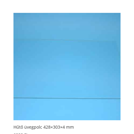
Hűtő üvegpolc 428×303×4 mm