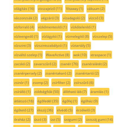
világítás
(16)
visszajelző
(11)
Vitaway
(1)
vákuum
(2)
vászonzsák
(2)
végzáró
(3)
vízadagoló
(2)
vízcső
(3)
vízforraló
(4)
vízkőmentesítő
(1)
vízkőtelenítő
(1)
vízleengedő
(1)
vízlágyító
(1)
vízmelegítő
(8)
vízszelep
(5)
vízszint
(3)
vízszintszabályzó
(1)
víztartály
(5)
vízváltó szelep
(1)
WaveActive
(8)
wok
(10)
xtraspace
(1)
zacskó
(2)
zavarszűrő
(2)
zsanér
(76)
zsanéralátét
(2)
zsanérpersely
(2)
zsanértakaró
(2)
zsanértartó
(2)
zsinór
(1)
zsomp
(2)
zsírfilter
(2)
zsírszűrő
(6)
zsírálló
(1)
zöldségfiók
(50)
állítható láb
(7)
áramlás
(1)
átlátszó
(16)
égőfedél
(35)
égőfej
(1)
égőház
(9)
égőtető
(27)
ékszíj
(36)
élvédő
(5)
érzékelő
(3)
óraház
(2)
úszó
(3)
üst
(5)
üstgumi
(2)
üstszáj gumi
(14)