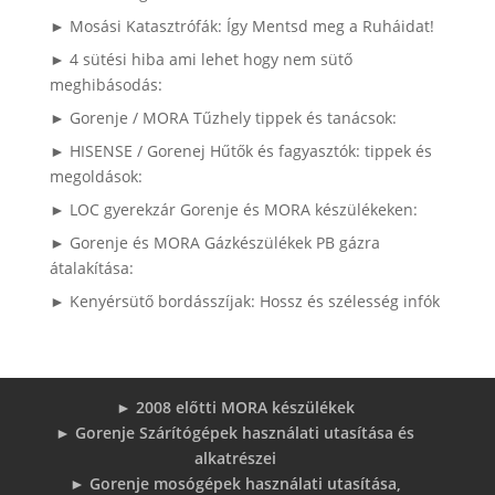
► Mosási Katasztrófák: Így Mentsd meg a Ruháidat!
► 4 sütési hiba ami lehet hogy nem sütő
meghibásodás:
► Gorenje / MORA Tűzhely tippek és tanácsok:
► HISENSE / Gorenej Hűtők és fagyasztók: tippek és
megoldások:
► LOC gyerekzár Gorenje és MORA készülékeken:
► Gorenje és MORA Gázkészülékek PB gázra
átalakítása:
► Kenyérsütő bordásszíjak: Hossz és szélesség infók
► 2008 előtti MORA készülékek
► Gorenje Szárítógépek használati utasítása és
alkatrészei
► Gorenje mosógépek használati utasítása,