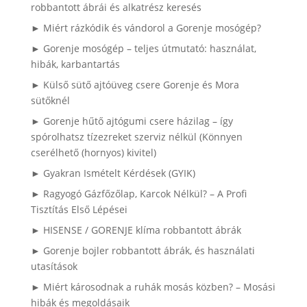
robbantott ábrái és alkatrész keresés
► Miért rázkódik és vándorol a Gorenje mosógép?
► Gorenje mosógép – teljes útmutató: használat,
hibák, karbantartás
► Külső sütő ajtóüveg csere Gorenje és Mora
sütőknél
► Gorenje hűtő ajtógumi csere házilag – így
spórolhatsz tízezreket szerviz nélkül (Könnyen
cserélhető (hornyos) kivitel)
► Gyakran Ismételt Kérdések (GYIK)
► Ragyogó Gázfőzőlap, Karcok Nélkül? – A Profi
Tisztítás Első Lépései
► HISENSE / GORENJE klíma robbantott ábrák
► Gorenje bojler robbantott ábrák, és használati
utasítások
► Miért károsodnak a ruhák mosás közben? – Mosási
hibák és megoldásaik