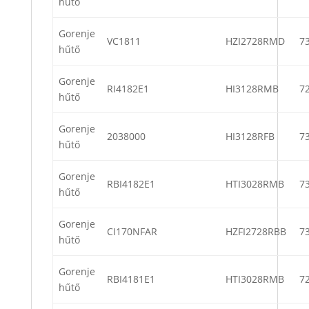
hűtő
Gorenje
VC1811
HZI2728RMD
7
hűtő
Gorenje
RI4182E1
HI3128RMB
7
hűtő
Gorenje
2038000
HI3128RFB
7
hűtő
Gorenje
RBI4182E1
HTI3028RMB
7
hűtő
Gorenje
CI170NFAR
HZFI2728RBB
7
hűtő
Gorenje
RBI4181E1
HTI3028RMB
7
hűtő