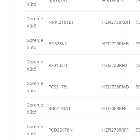
RI5182A1
HI3189RFF
7
hűtő
Gorenje
NRKI2181E1
HZFI2728RBH
7
hűtő
Gorenje
BD328V2
HZI2729RMB
7
hűtő
Gorenje
RF31831I
HZI2728RFB
7
hűtő
Gorenje
PCS3178L
HZI2728RMD
5
hűtő
Gorenje
RBI5183A1
HTI3088RFF
7
hűtő
Gorenje
PCD25178N
HZFI2788RFF
7
hűtő