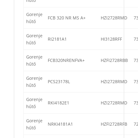
hűtő
Gorenje
FCB 320 NR MS A+
HZI2728RMD
7
hűtő
Gorenje
RI2181A1
HI3128RFF
7
hűtő
Gorenje
FCB320NRENFVA+
HZFI2728RBB
7
hűtő
Gorenje
PCS23178L
HZI2728RMD
7
hűtő
Gorenje
RKI4182E1
HZI2728RMD
7
hűtő
Gorenje
NRKI4181A1
HZFI2728RFB
7
hűtő