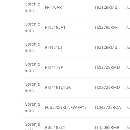
Gorenje
FR170AR
HI3128RMB
7
hűtő
Gorenje
RKI5183A1
HZI2788RFF
7
hűtő
Gorenje
RI4181E1
HI3128RMB
7
hűtő
Gorenje
RKI417SP
HZI2728RMD
7
hűtő
Gorenje
RKI4181E1UK
HZI2728RMD
7
hűtő
Gorenje
FCB320NRENFVA++*S
HZFI2728ROA
7
hűtő
Gorenje
RBI5182E1
HTI3088RMF
7