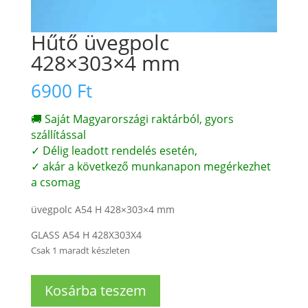
Hűtő üvegpolc
428×303×4 mm
6900
Ft
🚚 Saját Magyarországi raktárból, gyors
szállítással
✓ Délig leadott rendelés esetén,
✓ akár a következő munkanapon megérkezhet
a csomag
üvegpolc A54 H 428×303×4 mm
GLASS A54 H 428X303X4
Csak 1 maradt készleten
Hűtő
Kosárba teszem
üvegpolc