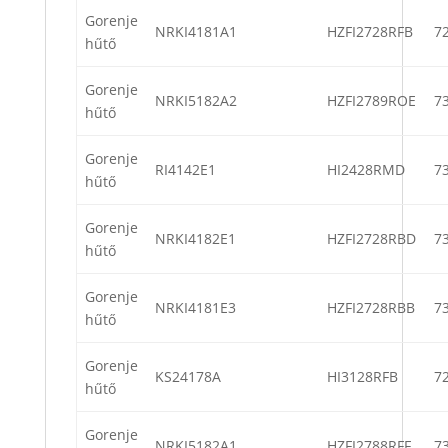
Gorenje
NRKI4181A1
HZFI2728RFB
7
hűtő
Gorenje
NRKI5182A2
HZFI2789ROE
7
hűtő
Gorenje
RI4142E1
HI2428RMD
7
hűtő
Gorenje
NRKI4182E1
HZFI2728RBD
7
hűtő
Gorenje
NRKI4181E3
HZFI2728RBB
7
hűtő
Gorenje
KS24178A
HI3128RFB
7
hűtő
Gorenje
NRKI5182A1
HZFI2788RFF
7