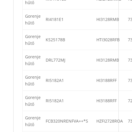
hűtő
Gorenje
RI4181E1
HI3128RMB
7
hűtő
Gorenje
KS25178B
HTI3028RFB
7
hűtő
Gorenje
DRL772MJ
HI3128RMB
7
hűtő
Gorenje
RI5182A1
HI3188RFF
7
hűtő
Gorenje
RI5182A1
HI3188RFF
7
hűtő
Gorenje
FCB320NRENFVA++*S
HZFI2728ROA
7
hűtő