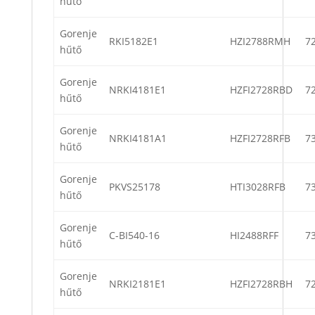
hűtő
Gorenje
RKI5182E1
HZI2788RMH
7
hűtő
Gorenje
NRKI4181E1
HZFI2728RBD
7
hűtő
Gorenje
NRKI4181A1
HZFI2728RFB
7
hűtő
Gorenje
PKVS25178
HTI3028RFB
7
hűtő
Gorenje
C-BI540-16
HI2488RFF
7
hűtő
Gorenje
NRKI2181E1
HZFI2728RBH
7
hűtő