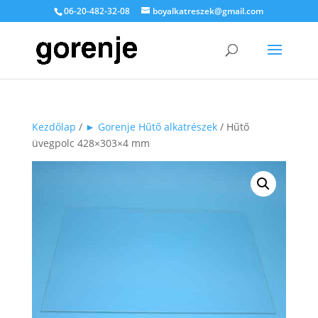
06-20-482-32-08
boyalkatreszek@gmail.com
Kezdőlap
/
► Gorenje Hűtő alkatrészek
/ Hűtő
üvegpolc 428×303×4 mm