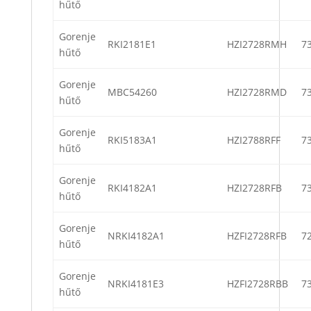
hűtő
Gorenje
RKI2181E1
HZI2728RMH
7
hűtő
Gorenje
MBC54260
HZI2728RMD
7
hűtő
Gorenje
RKI5183A1
HZI2788RFF
7
hűtő
Gorenje
RKI4182A1
HZI2728RFB
7
hűtő
Gorenje
NRKI4182A1
HZFI2728RFB
7
hűtő
Gorenje
NRKI4181E3
HZFI2728RBB
7
hűtő