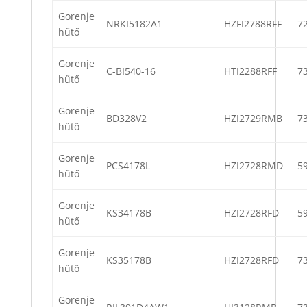
Gorenje
NRKI5182A1
HZFI2788RFF
7
hűtő
Gorenje
C-BI540-16
HTI2288RFF
7
hűtő
Gorenje
BD328V2
HZI2729RMB
7
hűtő
Gorenje
PCS4178L
HZI2728RMD
5
hűtő
Gorenje
KS34178B
HZI2728RFD
5
hűtő
Gorenje
KS35178B
HZI2728RFD
7
hűtő
Gorenje