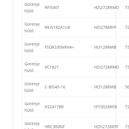
Gorenje
RFI5401
HZI2728RMD
7
hűtő
Gorenje
RKI5182A1UK
HZI2788RFF
7
hűtő
Gorenje
FSDR330NRVA+
HI3128RMB
7
hűtő
Gorenje
VC1821
HZI2728RMD
7
hűtő
Gorenje
C-BI540-16
HI3128RMB
5
hűtő
Gorenje
KS24178B
HTI3028RFB
7
hűtő
Gorenje
HRC300NF
HZFI2728RFF
7