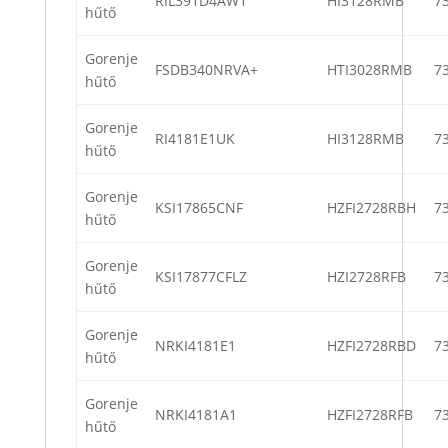
RIL391D4AW1
HI3128RMB
7
hűtő
Gorenje
FSDB340NRVA+
HTI3028RMB
7
hűtő
Gorenje
RI4181E1UK
HI3128RMB
7
hűtő
Gorenje
KSI17865CNF
HZFI2728RBH
7
hűtő
Gorenje
KSI17877CFLZ
HZI2728RFB
7
hűtő
Gorenje
NRKI4181E1
HZFI2728RBD
7
hűtő
Gorenje
NRKI4181A1
HZFI2728RFB
7
hűtő