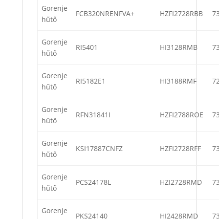
Gorenje
FCB320NRENFVA+
HZFI2728RBB
7
hűtő
Gorenje
RI5401
HI3128RMB
7
hűtő
Gorenje
RI5182E1
HI3188RMF
7
hűtő
Gorenje
RFN31841I
HZFI2788ROE
7
hűtő
Gorenje
KSI17887CNFZ
HZFI2728RFF
7
hűtő
Gorenje
PCS24178L
HZI2728RMD
7
hűtő
Gorenje
PKS24140
HI2428RMD
7