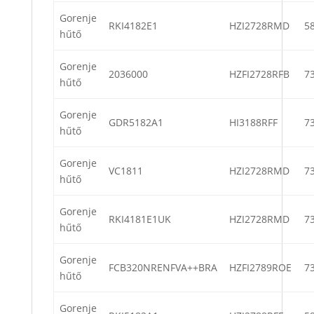
Gorenje
RKI4182E1
HZI2728RMD
5
hűtő
Gorenje
2036000
HZFI2728RFB
7
hűtő
Gorenje
GDR5182A1
HI3188RFF
7
hűtő
Gorenje
VC1811
HZI2728RMD
7
hűtő
Gorenje
RKI4181E1UK
HZI2728RMD
7
hűtő
Gorenje
FCB320NRENFVA++BRA
HZFI2789ROE
7
hűtő
Gorenje