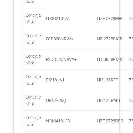
hűtő
Gorenje
NRKI2181A1
HZFI2728RFF
7
hűtő
Gorenje
FCB320NRVA+
HZI2728RMB
7
hűtő
Gorenje
FSDB340NRVA+
HTI3028RMB
7
hűtő
Gorenje
RI2181A1
HI3128RFF
7
hűtő
Gorenje
DRL772MJ
HI3128RMB
7
hűtő
Gorenje
NRKI4181E3
HZFI2728RBB
7
hűtő