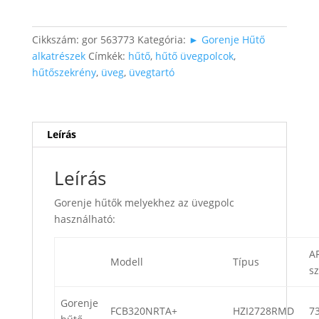
428×303×4
mm
mennyiség
Cikkszám:
gor 563773
Kategória:
► Gorenje Hűtő
alkatrészek
Címkék:
hűtő
,
hűtő üvegpolcok
,
hűtőszekrény
,
üveg
,
üvegtartó
Leírás
Leírás
Gorenje hűtők melyekhez az üvegpolc
használható:
A
Modell
Típus
s
Gorenje
FCB320NRTA+
HZI2728RMD
7