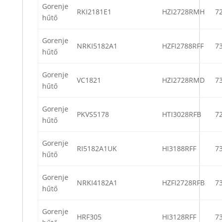
Gorenje
RKI2181E1
HZI2728RMH
7
hűtő
Gorenje
NRKI5182A1
HZFI2788RFF
7
hűtő
Gorenje
VC1821
HZI2728RMD
7
hűtő
Gorenje
PKVS5178
HTI3028RFB
7
hűtő
Gorenje
RI5182A1UK
HI3188RFF
7
hűtő
Gorenje
NRKI4182A1
HZFI2728RFB
7
hűtő
Gorenje
HRF305
HI3128RFF
7