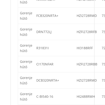
hűtő
Gorenje
FCB320NRTA+
HZI2728RMD
7
hűtő
Gorenje
DRN772LJ
HZFI2728RFB
7
hűtő
Gorenje
R31831I
HI3188RFF
7
hűtő
Gorenje
CI170NFAR
HZFI2728RBB
7
hűtő
Gorenje
DCB320NRTA+
HZI2728RMD
7
hűtő
Gorenje
C-BI540-16
HI2488RMH
7
hűtő