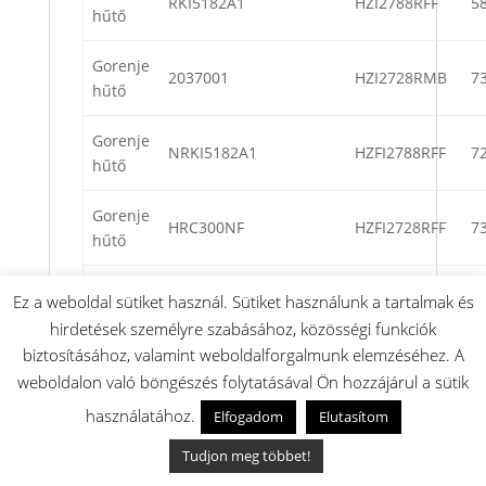
RKI5182A1
HZI2788RFF
5
hűtő
Gorenje
2037001
HZI2728RMB
7
hűtő
Gorenje
NRKI5182A1
HZFI2788RFF
7
hűtő
Gorenje
HRC300NF
HZFI2728RFF
7
hűtő
Gorenje
Ez a weboldal sütiket használ. Sütiket használunk a tartalmak és
RI5182A1
HI3188RFF
7
hűtő
hirdetések személyre szabásához, közösségi funkciók
biztosításához, valamint weboldalforgalmunk elemzéséhez. A
Gorenje
DCB320NRTA+
HZI2728RMD
7
weboldalon való böngészés folytatásával Ön hozzájárul a sütik
hűtő
használatához.
Elfogadom
Elutasítom
Gorenje
NRKI4182E1
HZFI2728RBD
7
Tudjon meg többet!
hűtő