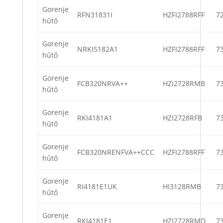
Gorenje
RFN31831I
HZFI2788RFF
7
hűtő
Gorenje
NRKI5182A1
HZFI2788RFF
7
hűtő
Gorenje
FCB320NRVA++
HZI2728RMB
7
hűtő
Gorenje
RKI4181A1
HZI2728RFB
7
hűtő
Gorenje
FCB320NRENFVA++CCC
HZFI2788RFF
7
hűtő
Gorenje
RI4181E1UK
HI3128RMB
7
hűtő
Gorenje
RKI4181E1
HZI2728RMD
7