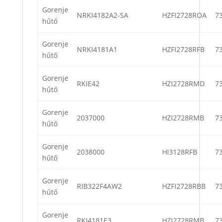
Gorenje
NRKI4182A2-SA
HZFI2728ROA
7
hűtő
Gorenje
NRKI4181A1
HZFI2728RFB
7
hűtő
Gorenje
RKIE42
HZI2728RMD
7
hűtő
Gorenje
2037000
HZI2728RMB
7
hűtő
Gorenje
2038000
HI3128RFB
7
hűtő
Gorenje
RIB322F4AW2
HZFI2728RBB
7
hűtő
Gorenje
RKI4181E3
HZI2728RMB
7