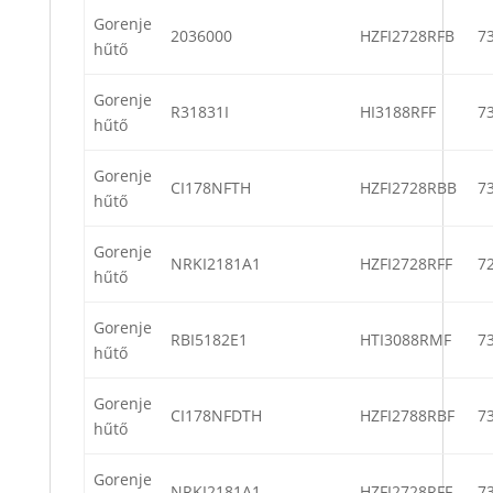
Gorenje
2036000
HZFI2728RFB
7
hűtő
Gorenje
R31831I
HI3188RFF
7
hűtő
Gorenje
CI178NFTH
HZFI2728RBB
7
hűtő
Gorenje
NRKI2181A1
HZFI2728RFF
7
hűtő
Gorenje
RBI5182E1
HTI3088RMF
7
hűtő
Gorenje
CI178NFDTH
HZFI2788RBF
7
hűtő
Gorenje
NRKI2181A1
HZFI2728RFF
7