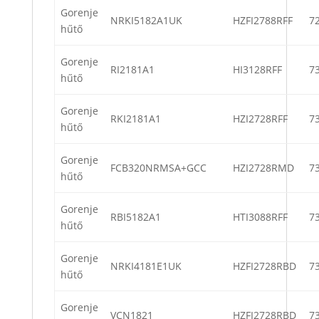
Gorenje
NRKI5182A1UK
HZFI2788RFF
7
hűtő
Gorenje
RI2181A1
HI3128RFF
7
hűtő
Gorenje
RKI2181A1
HZI2728RFF
7
hűtő
Gorenje
FCB320NRMSA+GCC
HZI2728RMD
7
hűtő
Gorenje
RBI5182A1
HTI3088RFF
7
hűtő
Gorenje
NRKI4181E1UK
HZFI2728RBD
7
hűtő
Gorenje
VCN1821
HZFI2728RBD
7