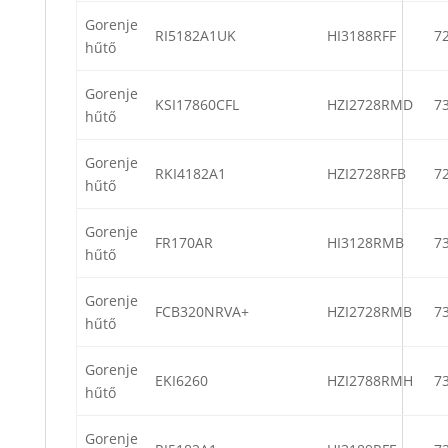
Gorenje
RI5182A1UK
HI3188RFF
7
hűtő
Gorenje
KSI17860СFL
HZI2728RMD
7
hűtő
Gorenje
RKI4182A1
HZI2728RFB
7
hűtő
Gorenje
FR170AR
HI3128RMB
7
hűtő
Gorenje
FCB320NRVA+
HZI2728RMB
7
hűtő
Gorenje
EKI6260
HZI2788RMH
7
hűtő
Gorenje