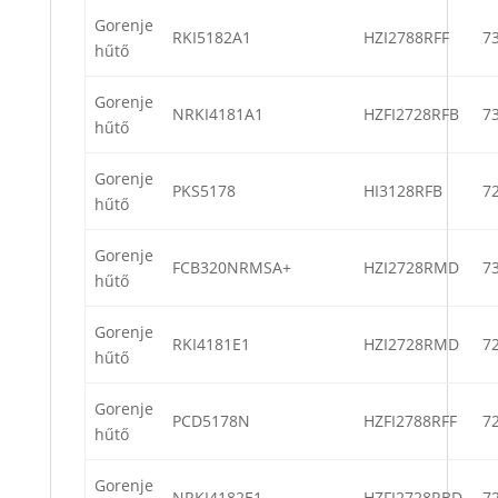
Gorenje
RKI5182A1
HZI2788RFF
7
hűtő
Gorenje
NRKI4181A1
HZFI2728RFB
7
hűtő
Gorenje
PKS5178
HI3128RFB
7
hűtő
Gorenje
FCB320NRMSA+
HZI2728RMD
7
hűtő
Gorenje
RKI4181E1
HZI2728RMD
7
hűtő
Gorenje
PCD5178N
HZFI2788RFF
7
hűtő
Gorenje
NRKI4182E1
HZFI2728RBD
7