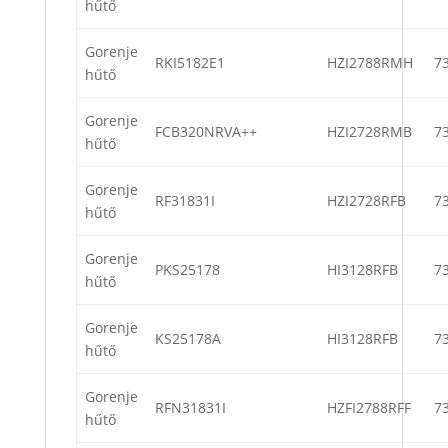
hűtő
Gorenje
RKI5182E1
HZI2788RMH
7
hűtő
Gorenje
FCB320NRVA++
HZI2728RMB
7
hűtő
Gorenje
RF31831I
HZI2728RFB
7
hűtő
Gorenje
PKS25178
HI3128RFB
7
hűtő
Gorenje
KS25178A
HI3128RFB
7
hűtő
Gorenje
RFN31831I
HZFI2788RFF
7
hűtő