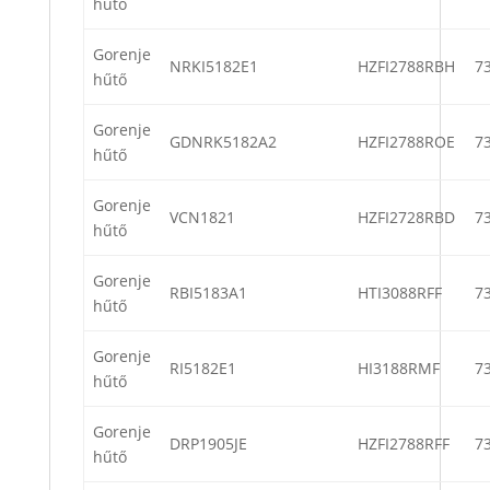
hűtő
Gorenje
NRKI5182E1
HZFI2788RBH
7
hűtő
Gorenje
GDNRK5182A2
HZFI2788ROE
7
hűtő
Gorenje
VCN1821
HZFI2728RBD
7
hűtő
Gorenje
RBI5183A1
HTI3088RFF
7
hűtő
Gorenje
RI5182E1
HI3188RMF
7
hűtő
Gorenje
DRP1905JE
HZFI2788RFF
7
hűtő