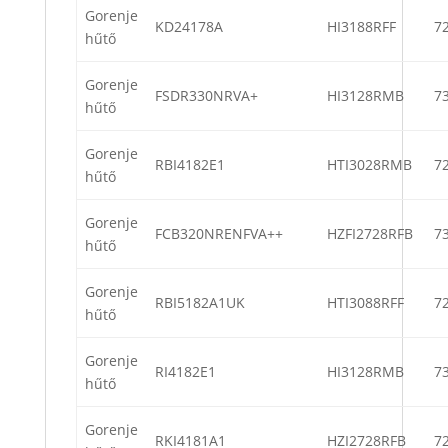
Gorenje
KD24178A
HI3188RFF
7
hűtő
Gorenje
FSDR330NRVA+
HI3128RMB
7
hűtő
Gorenje
RBI4182E1
HTI3028RMB
7
hűtő
Gorenje
FCB320NRENFVA++
HZFI2728RFB
7
hűtő
Gorenje
RBI5182A1UK
HTI3088RFF
7
hűtő
Gorenje
RI4182E1
HI3128RMB
7
hűtő
Gorenje
RKI4181A1
HZI2728RFB
7