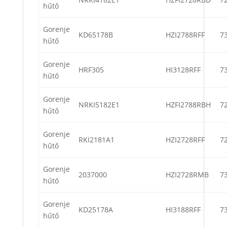
hűtő
Gorenje
KD65178B
HZI2788RFF
7
hűtő
Gorenje
HRF305
HI3128RFF
7
hűtő
Gorenje
NRKI5182E1
HZFI2788RBH
7
hűtő
Gorenje
RKI2181A1
HZI2728RFF
7
hűtő
Gorenje
2037000
HZI2728RMB
7
hűtő
Gorenje
KD25178A
HI3188RFF
7
hűtő