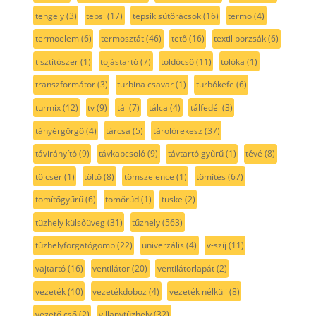
tengely
(3)
tepsi
(17)
tepsik sütőrácsok
(16)
termo
(4)
termoelem
(6)
termosztát
(46)
tető
(16)
textil porzsák
(6)
tisztítószer
(1)
tojástartó
(7)
toldócső
(11)
tolóka
(1)
transzformátor
(3)
turbina csavar
(1)
turbókefe
(6)
turmix
(12)
tv
(9)
tál
(7)
tálca
(4)
tálfedél
(3)
tányérgörgő
(4)
tárcsa
(5)
tárolórekesz
(37)
távirányító
(9)
távkapcsoló
(9)
távtartó gyűrű
(1)
tévé
(8)
tölcsér
(1)
töltő
(8)
tömszelence
(1)
tömítés
(67)
tömítőgyűrű
(6)
tömőrúd
(1)
tüske
(2)
tüzhely külsőüveg
(31)
tűzhely
(563)
tűzhelyforgatógomb
(22)
univerzális
(4)
v-szíj
(11)
vajtartó
(16)
ventilátor
(20)
ventilátorlapát
(2)
vezeték
(10)
vezetékdoboz
(4)
vezeték nélküli
(8)
vezető cső
(2)
villanytűzhely
(32)