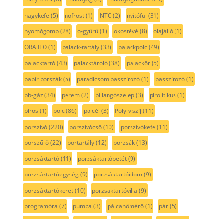
nagykefe
(5)
nofrost
(1)
NTC
(2)
nyitófül
(31)
nyomógomb
(28)
o-gyűrű
(1)
okostévé
(8)
olajálló
(1)
ORA ITO
(1)
palack-tartály
(33)
palackpolc
(49)
palacktartó
(43)
palacktároló
(38)
palackőr
(5)
papír porszák
(5)
paradicsom passzírozó
(1)
passzírozó
(1)
pb-gáz
(34)
perem
(2)
pillangószelep
(3)
pirolitikus
(1)
piros
(1)
polc
(86)
polcél
(3)
Poly-v szíj
(11)
porszívó
(220)
porszívócső
(10)
porszívókefe
(11)
porszűrő
(22)
portartály
(12)
porzsák
(13)
porzsáktartó
(11)
porzsáktartóbetét
(9)
porzsáktartóegység
(9)
porzsáktartóidom
(9)
porzsáktartókeret
(10)
porzsáktartóvilla
(9)
programóra
(7)
pumpa
(3)
pálcahőmérő
(1)
pár
(5)