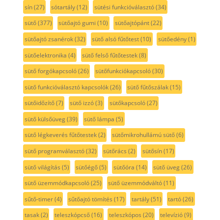
sín
(27)
sótartály
(12)
sütési funkcióválasztó
(34)
sütő
(377)
sütőajtó gumi
(10)
sütőajtópánt
(22)
sütőajtó zsanérok
(32)
sütő alsó fűtőtest
(10)
sütőedény
(1)
sütőelektronika
(4)
sütő felső fűtőtestek
(8)
sütő forgókapcsoló
(26)
sütőfunkciókapcsoló
(30)
sütő funkcióválasztó kapcsolók
(26)
sütő fűtőszálak
(15)
sütőidőzítő
(7)
sütő izzó
(3)
sütőkapcsoló
(27)
sütő külsőüveg
(39)
sütő lámpa
(5)
sütő légkeverés fűtőtestek
(2)
sütőmikrohullámú sütő
(6)
sütő programválasztó
(32)
sütőrács
(2)
sütősín
(17)
sütő világítás
(5)
sütőégő
(5)
sütőóra
(14)
sütő üveg
(26)
sütő üzemmódkapcsoló
(25)
sütő üzemmódváltó
(11)
sűtő-timer
(4)
sűtőajtó tömítés
(17)
tartály
(51)
tartó
(26)
tasak
(2)
teleszkópcső
(16)
teleszkópos
(20)
televízió
(9)