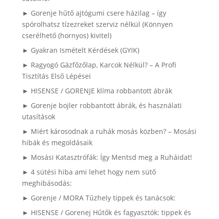
► Gorenje hűtő ajtógumi csere házilag – így
spórolhatsz tízezreket szerviz nélkül (Könnyen
cserélhető (hornyos) kivitel)
► Gyakran Ismételt Kérdések (GYIK)
► Ragyogó Gázfőzőlap, Karcok Nélkül? – A Profi
Tisztítás Első Lépései
► HISENSE / GORENJE klíma robbantott ábrák
► Gorenje bojler robbantott ábrák, és használati
utasítások
► Miért károsodnak a ruhák mosás közben? – Mosási
hibák és megoldásaik
► Mosási Katasztrófák: Így Mentsd meg a Ruháidat!
► 4 sütési hiba ami lehet hogy nem sütő
meghibásodás:
► Gorenje / MORA Tűzhely tippek és tanácsok:
► HISENSE / Gorenej Hűtők és fagyasztók: tippek és