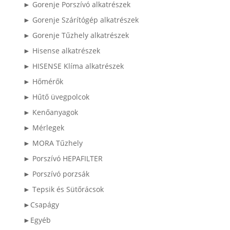
► Gorenje Porszívó alkatrészek
► Gorenje Szárítógép alkatrészek
► Gorenje Tűzhely alkatrészek
► Hisense alkatrészek
► HISENSE Klíma alkatrészek
► Hőmérők
► Hűtő üvegpolcok
► Kenőanyagok
► Mérlegek
► MORA Tűzhely
► Porszívó HEPAFILTER
► Porszívó porzsák
► Tepsik és Sütőrácsok
►Csapágy
►Egyéb