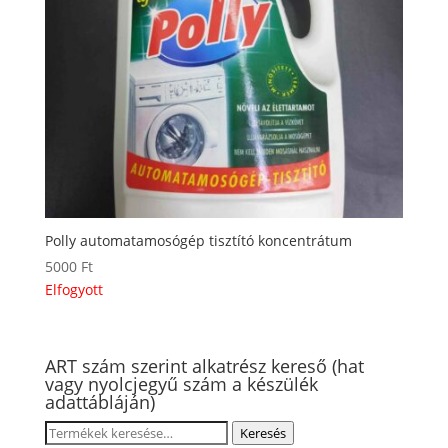
Polly automatamosógép tisztító koncentrátum
5000
Ft
Elfogyott
ART szám szerint alkatrész kereső (hat
vagy nyolcjegyű szám a készülék
adattábláján)
Keresés
Keresés