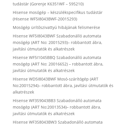
tudástár (Gorenje K6351WF – 595210)
Hisense mosógép – készülékspecifikus tudástár
(Hisense WF5I8043BWF-20015293)
Mosógép ürítőszivattyú hibájának felismerése
Hisense WF5I8043BWF Szabadonálló automata
mosógép (ART No: 20015293)– robbantott ábra,
javítási útmutatók és alkatrészek
Hisense WF5I1045BBQ Szabadonálló automata
mosógép (ART No: 20016652) – robbantott ábra,
javítási útmutatók és alkatrészek
Hisense WD5I8043BWF Mosó-szárítógép (ART
No:20015294)– robbantott ábra, javítási útmutatók és
alkatrészek
Hisense WF3S9043BB3 Szabadonálló automata
mosógép (ART No:20013534)– robbantott ábra,
javítási útmutatók és alkatrészek
Hisense WF3S8043BW3 Szabadonálló automata