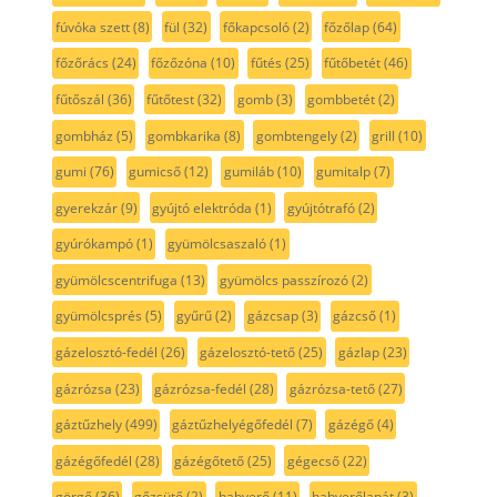
fúvóka szett
(8)
fül
(32)
főkapcsoló
(2)
főzőlap
(64)
főzőrács
(24)
főzőzóna
(10)
fűtés
(25)
fűtőbetét
(46)
fűtőszál
(36)
fűtőtest
(32)
gomb
(3)
gombbetét
(2)
gombház
(5)
gombkarika
(8)
gombtengely
(2)
grill
(10)
gumi
(76)
gumicső
(12)
gumiláb
(10)
gumitalp
(7)
gyerekzár
(9)
gyújtó elektróda
(1)
gyújtótrafó
(2)
gyúrókampó
(1)
gyümölcsaszaló
(1)
gyümölcscentrifuga
(13)
gyümölcs passzírozó
(2)
gyümölcsprés
(5)
gyűrű
(2)
gázcsap
(3)
gázcső
(1)
gázelosztó-fedél
(26)
gázelosztó-tető
(25)
gázlap
(23)
gázrózsa
(23)
gázrózsa-fedél
(28)
gázrózsa-tető
(27)
gáztűzhely
(499)
gáztűzhelyégőfedél
(7)
gázégő
(4)
gázégőfedél
(28)
gázégőtető
(25)
gégecső
(22)
görgő
(36)
gőzsütő
(2)
habverő
(11)
habverőlapát
(3)