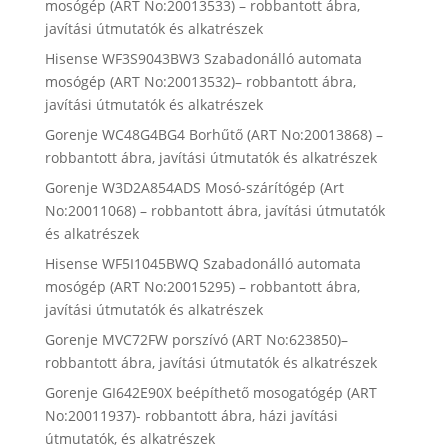
mosógép (ART No:20013533) – robbantott ábra,
javítási útmutatók és alkatrészek
Hisense WF3S9043BW3 Szabadonálló automata
mosógép (ART No:20013532)– robbantott ábra,
javítási útmutatók és alkatrészek
Gorenje WC48G4BG4 Borhűtő (ART No:20013868) –
robbantott ábra, javítási útmutatók és alkatrészek
Gorenje W3D2A854ADS Mosó-szárítógép (Art
No:20011068) – robbantott ábra, javítási útmutatók
és alkatrészek
Hisense WF5I1045BWQ Szabadonálló automata
mosógép (ART No:20015295) – robbantott ábra,
javítási útmutatók és alkatrészek
Gorenje MVC72FW porszívó (ART No:623850)–
robbantott ábra, javítási útmutatók és alkatrészek
Gorenje GI642E90X beépíthető mosogatógép (ART
No:20011937)- robbantott ábra, házi javítási
útmutatók, és alkatrészek