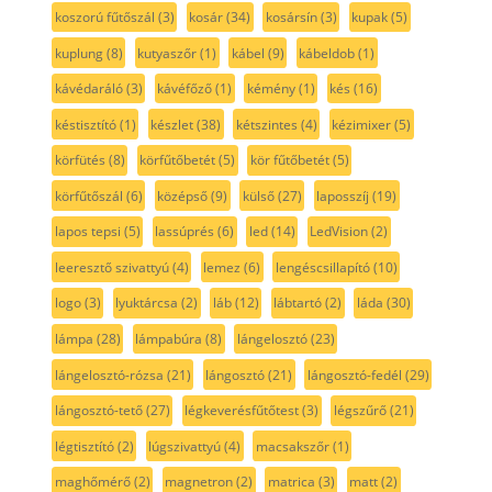
koszorú fűtőszál
(3)
kosár
(34)
kosársín
(3)
kupak
(5)
kuplung
(8)
kutyaszőr
(1)
kábel
(9)
kábeldob
(1)
kávédaráló
(3)
kávéfőző
(1)
kémény
(1)
kés
(16)
késtisztító
(1)
készlet
(38)
kétszintes
(4)
kézimixer
(5)
körfütés
(8)
körfűtőbetét
(5)
kör fűtőbetét
(5)
körfűtőszál
(6)
középső
(9)
külső
(27)
laposszíj
(19)
lapos tepsi
(5)
lassúprés
(6)
led
(14)
LedVision
(2)
leeresztő szivattyú
(4)
lemez
(6)
lengéscsillapító
(10)
logo
(3)
lyuktárcsa
(2)
láb
(12)
lábtartó
(2)
láda
(30)
lámpa
(28)
lámpabúra
(8)
lángelosztó
(23)
lángelosztó-rózsa
(21)
lángosztó
(21)
lángosztó-fedél
(29)
lángosztó-tető
(27)
légkeverésfűtőtest
(3)
légszűrő
(21)
légtisztító
(2)
lúgszivattyú
(4)
macsakszőr
(1)
maghőmérő
(2)
magnetron
(2)
matrica
(3)
matt
(2)