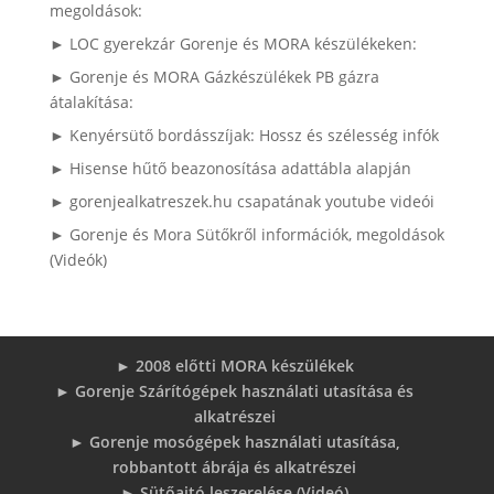
megoldások:
► LOC gyerekzár Gorenje és MORA készülékeken:
► Gorenje és MORA Gázkészülékek PB gázra
átalakítása:
► Kenyérsütő bordásszíjak: Hossz és szélesség infók
► Hisense hűtő beazonosítása adattábla alapján
► gorenjealkatreszek.hu csapatának youtube videói
► Gorenje és Mora Sütőkről információk, megoldások
(Videók)
► 2008 előtti MORA készülékek
► Gorenje Szárítógépek használati utasítása és
alkatrészei
► Gorenje mosógépek használati utasítása,
robbantott ábrája és alkatrészei
► Sütőajtó leszerelése (Videó)