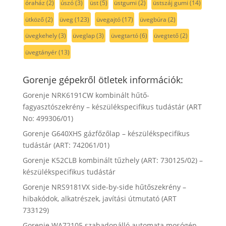
óraház
(2)
úszó
(3)
üst
(5)
üstgumi
(2)
üstszáj gumi
(14)
ütköző
(2)
üveg
(123)
üvegajtó
(17)
üvegbúra
(2)
üvegkehely
(3)
üveglap
(3)
üvegtartó
(6)
üvegtető
(2)
üvegtányér
(13)
Gorenje gépekről ötletek információk:
Gorenje NRK6191CW kombinált hűtő-
fagyasztószekrény – készülékspecifikus tudástár (ART
No: 499306/01)
Gorenje G640XHS gázfőzőlap – készülékspecifikus
tudástár (ART: 742061/01)
Gorenje K52CLB kombinált tűzhely (ART: 730125/02) –
készülékspecifikus tudástár
Gorenje NRS9181VX side-by-side hűtőszekrény –
hibakódok, alkatrészek, javítási útmutató (ART
733129)
Gorenje WA72105 szabadonálló automata mosógép –