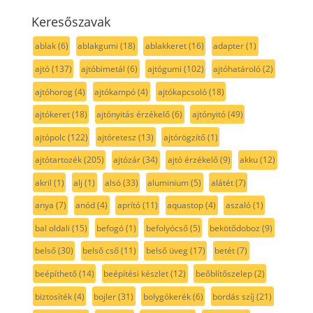
Keresőszavak
ablak
(6)
ablakgumi
(18)
ablakkeret
(16)
adapter
(1)
ajtó
(137)
ajtóbimetál
(6)
ajtógumi
(102)
ajtóhatároló
(2)
ajtóhorog
(4)
ajtókampó
(4)
ajtókapcsoló
(18)
ajtókeret
(18)
ajtónyitás érzékelő
(6)
ajtónyitó
(49)
ajtópolc
(122)
ajtóretesz
(13)
ajtórögzítő
(1)
ajtótartozék
(205)
ajtózár
(34)
ajtó érzékelő
(9)
akku
(12)
akril
(1)
alj
(1)
alsó
(33)
aluminium
(5)
alátét
(7)
anya
(7)
anód
(4)
aprító
(11)
aquastop
(4)
aszaló
(1)
bal oldali
(15)
befogó
(1)
befolyócső
(5)
bekötődoboz
(9)
belső
(30)
belső cső
(11)
belső üveg
(17)
betét
(7)
beépíthető
(14)
beépítési készlet
(12)
beőblítőszelep
(2)
biztosíték
(4)
bojler
(31)
bolygókerék
(6)
bordás szíj
(21)