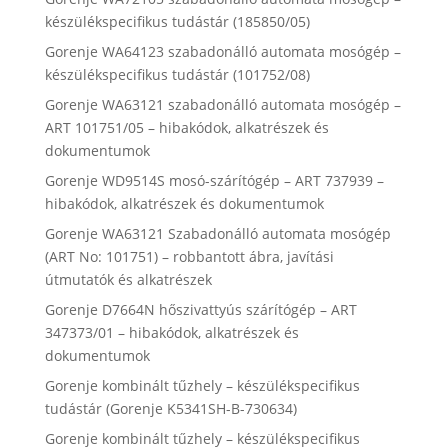
készülékspecifikus tudástár (185850/05)
Gorenje WA64123 szabadonálló automata mosógép –
készülékspecifikus tudástár (101752/08)
Gorenje WA63121 szabadonálló automata mosógép –
ART 101751/05 – hibakódok, alkatrészek és
dokumentumok
Gorenje WD9514S mosó-szárítógép – ART 737939 –
hibakódok, alkatrészek és dokumentumok
Gorenje WA63121 Szabadonálló automata mosógép
(ART No: 101751) – robbantott ábra, javítási
útmutatók és alkatrészek
Gorenje D7664N hőszivattyús szárítógép – ART
347373/01 – hibakódok, alkatrészek és
dokumentumok
Gorenje kombinált tűzhely – készülékspecifikus
tudástár (Gorenje K5341SH-B-730634)
Gorenje kombinált tűzhely – készülékspecifikus