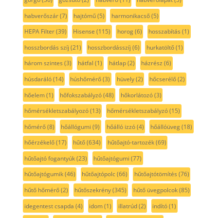
habverőszár
(7)
hajtómű
(5)
harmonikacső
(5)
HEPA Filter
(39)
Hisense
(115)
horog
(6)
hosszabítás
(1)
hosszbordás szíj
(21)
hosszbordásszíj
(6)
hurkatöltő
(1)
három szintes
(3)
hátfal
(1)
hátlap
(2)
házrész
(6)
húsdaráló
(14)
húshőmérő
(3)
hüvely
(2)
hőcserélő
(2)
hőelem
(1)
hőfokszabályzó
(48)
hőkorlátozó
(3)
hőmérsékletszabályozó
(13)
hőmérsékletszabályzó
(15)
hőmérő
(8)
hőállógumi
(9)
hőálló izzó
(4)
hőállóüveg
(18)
hőérzékelő
(17)
hűtő
(634)
hűtőajtó-tartozék
(69)
hűtőajtó fogantyúk
(23)
hűtőajtógumi
(77)
hűtőajtógumik
(46)
hűtőajtópolc
(66)
hűtőajtótömítés
(76)
hűtő hőmérő
(2)
hűtőszekrény
(345)
hűtő üvegpolcok
(85)
idegentest csapda
(4)
idom
(1)
illatrúd
(2)
indító
(1)