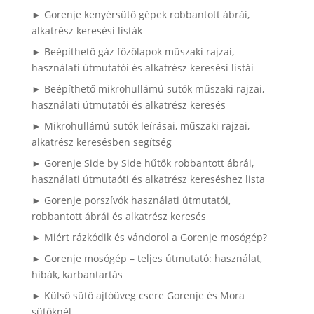
► Gorenje kenyérsütő gépek robbantott ábrái,
alkatrész keresési listák
► Beépíthető gáz főzőlapok műszaki rajzai,
használati útmutatói és alkatrész keresési listái
► Beépíthető mikrohullámú sütők műszaki rajzai,
használati útmutatói és alkatrész keresés
► Mikrohullámú sütők leírásai, műszaki rajzai,
alkatrész keresésben segítség
► Gorenje Side by Side hűtők robbantott ábrái,
használati útmutaóti és alkatrész kereséshez lista
► Gorenje porszívók használati útmutatói,
robbantott ábrái és alkatrész keresés
► Miért rázkódik és vándorol a Gorenje mosógép?
► Gorenje mosógép – teljes útmutató: használat,
hibák, karbantartás
► Külső sütő ajtóüveg csere Gorenje és Mora
sütőknél