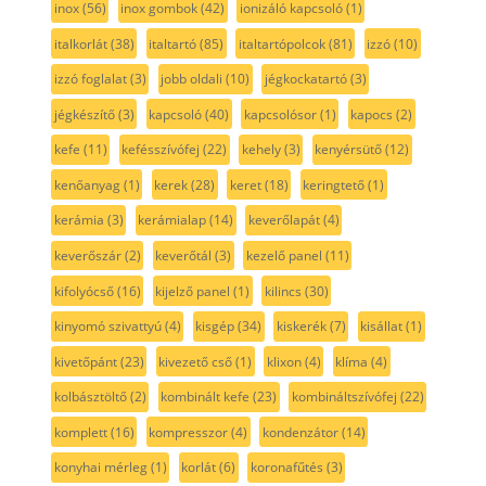
inox
(56)
inox gombok
(42)
ionizáló kapcsoló
(1)
italkorlát
(38)
italtartó
(85)
italtartópolcok
(81)
izzó
(10)
izzó foglalat
(3)
jobb oldali
(10)
jégkockatartó
(3)
jégkészítő
(3)
kapcsoló
(40)
kapcsolósor
(1)
kapocs
(2)
kefe
(11)
kefésszívófej
(22)
kehely
(3)
kenyérsütő
(12)
kenőanyag
(1)
kerek
(28)
keret
(18)
keringtető
(1)
kerámia
(3)
kerámialap
(14)
keverőlapát
(4)
keverőszár
(2)
keverőtál
(3)
kezelő panel
(11)
kifolyócső
(16)
kijelző panel
(1)
kilincs
(30)
kinyomó szivattyú
(4)
kisgép
(34)
kiskerék
(7)
kisállat
(1)
kivetőpánt
(23)
kivezető cső
(1)
klixon
(4)
klíma
(4)
kolbásztöltő
(2)
kombinált kefe
(23)
kombináltszívófej
(22)
komplett
(16)
kompresszor
(4)
kondenzátor
(14)
konyhai mérleg
(1)
korlát
(6)
koronafűtés
(3)