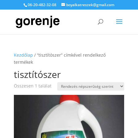
06-20-482-32-08
boyalkatreszek@gmail.com
Kezdőlap
/ “tisztítószer” címkével rendelkező
termékek
tisztítószer
Összesen 1 találat