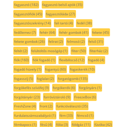
fagyasztó
(182)
fagyasztó belső ajtók
(35)
fagyasztófiók
(45)
fagyasztóláda
(27)
fagyasztószekrény
(14)
fali tartó
(4)
fedél
(38)
fedőlemez
(7)
fehér
(64)
fehér gombok
(41)
fekete
(45)
fekete gombok
(26)
felirat
(2)
felmosó
(2)
felső
(31)
feltét
(2)
felültöltős mosógép
(1)
filter
(50)
filterház
(2)
fiók
(160)
fiók fogadó
(1)
flexibiliscső
(12)
fogadó
(4)
fogadó hüvely
(1)
fogantyú
(60)
fogaskerék
(10)
fogasszíj
(5)
foglalat
(2)
forgatógomb
(135)
forgókefés szívófej
(9)
forgókerék
(6)
forgónyárs
(1)
forgótányér
(23)
forróvíztároló
(9)
FreezeBox
(6)
FreshZone
(4)
front
(2)
funkcióválasztó
(35)
furdulatszámszabályzó
(1)
fém
(33)
fémcső
(1)
fémkapocs
(1)
fésű
(4)
fólia
(3)
földgáz
(11)
fúvóka
(42)