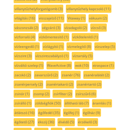
villanytűzhelyforgatógomb
(3)
villanytűzhely kapcsoló
(11)
világítás
(16)
visszajelző
(11)
Vitaway
(1)
vákuum
(2)
vászonzsák
(2)
végzáró
(3)
vízadagoló
(2)
vízcső
(3)
vízforraló
(4)
vízkőmentesítő
(1)
vízkőtelenítő
(1)
vízleengedő
(1)
vízlágyító
(1)
vízmelegítő
(8)
vízszelep
(5)
vízszint
(3)
vízszintszabályzó
(1)
víztartály
(5)
vízváltó szelep
(1)
WaveActive
(8)
wok
(10)
xtraspace
(1)
zacskó
(2)
zavarszűrő
(2)
zsanér
(76)
zsanéralátét
(2)
zsanérpersely
(2)
zsanértakaró
(2)
zsanértartó
(2)
zsinór
(1)
zsomp
(2)
zsírfilter
(2)
zsírszűrő
(6)
zsírálló
(1)
zöldségfiók
(50)
állítható láb
(7)
áramlás
(1)
átlátszó
(16)
égőfedél
(35)
égőfej
(1)
égőház
(9)
égőtető
(27)
ékszíj
(36)
élvédő
(5)
érzékelő
(3)