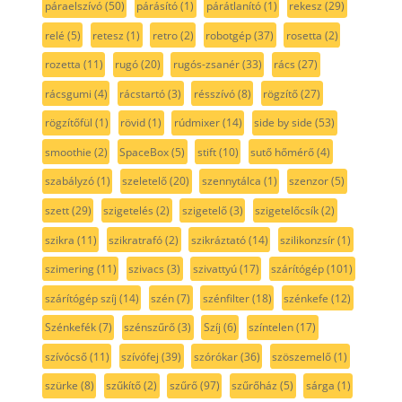
páraelszívó
(50)
párásító
(1)
párátlanító
(1)
rekesz
(29)
relé
(5)
retesz
(1)
retro
(2)
robotgép
(37)
rosetta
(2)
rozetta
(11)
rugó
(20)
rugós-zsanér
(33)
rács
(27)
rácsgumi
(4)
rácstartó
(3)
résszívó
(8)
rögzítő
(27)
rögzítőfül
(1)
rövid
(1)
rúdmixer
(14)
side by side
(53)
smoothie
(2)
SpaceBox
(5)
stift
(10)
sutő hőmérő
(4)
szabályzó
(1)
szeletelő
(20)
szennytálca
(1)
szenzor
(5)
szett
(29)
szigetelés
(2)
szigetelő
(3)
szigetelőcsík
(2)
szikra
(11)
szikratrafó
(2)
szikráztató
(14)
szilikonzsír
(1)
szimering
(11)
szivacs
(3)
szivattyú
(17)
szárítógép
(101)
szárítógép szíj
(14)
szén
(7)
szénfilter
(18)
szénkefe
(12)
Szénkefék
(7)
szénszűrő
(3)
Szíj
(6)
színtelen
(17)
szívócső
(11)
szívófej
(39)
szórókar
(36)
szöszemelő
(1)
szürke
(8)
szűkítő
(2)
szűrő
(97)
szűrőház
(5)
sárga
(1)