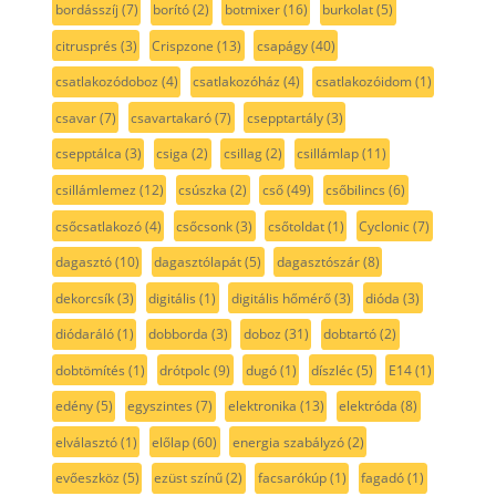
bordásszíj
(7)
borító
(2)
botmixer
(16)
burkolat
(5)
citrusprés
(3)
Crispzone
(13)
csapágy
(40)
csatlakozódoboz
(4)
csatlakozóház
(4)
csatlakozóidom
(1)
csavar
(7)
csavartakaró
(7)
csepptartály
(3)
csepptálca
(3)
csiga
(2)
csillag
(2)
csillámlap
(11)
csillámlemez
(12)
csúszka
(2)
cső
(49)
csőbilincs
(6)
csőcsatlakozó
(4)
csőcsonk
(3)
csőtoldat
(1)
Cyclonic
(7)
dagasztó
(10)
dagasztólapát
(5)
dagasztószár
(8)
dekorcsík
(3)
digitális
(1)
digitális hőmérő
(3)
dióda
(3)
diódaráló
(1)
dobborda
(3)
doboz
(31)
dobtartó
(2)
dobtömítés
(1)
drótpolc
(9)
dugó
(1)
díszléc
(5)
E14
(1)
edény
(5)
egyszintes
(7)
elektronika
(13)
elektróda
(8)
elválasztó
(1)
előlap
(60)
energia szabályzó
(2)
evőeszköz
(5)
ezüst színű
(2)
facsarókúp
(1)
fagadó
(1)