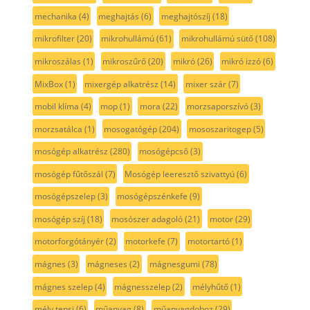
mechanika
(4)
meghajtás
(6)
meghajtószíj
(18)
mikrofilter
(20)
mikrohullámú
(61)
mikrohullámú sütő
(108)
mikroszálas
(1)
mikroszűrő
(20)
mikró
(26)
mikró izzó
(6)
MixBox
(1)
mixergép alkatrész
(14)
mixer szár
(7)
mobil klíma
(4)
mop
(1)
mora
(22)
morzsaporszívó
(3)
morzsatálca
(1)
mosogatógép
(204)
mososzaritogep
(5)
mosógép alkatrész
(280)
mosógépcső
(3)
mosógép fűtőszál
(7)
Mosógép leeresztő szivattyú
(6)
mosógépszelep
(3)
mosógépszénkefe
(9)
mosógép szíj
(18)
mosószer adagoló
(21)
motor
(29)
motorforgótányér
(2)
motorkefe
(7)
motortartó
(1)
mágnes
(3)
mágneses
(2)
mágnesgumi
(78)
mágnes szelep
(4)
mágnesszelep
(2)
mélyhűtő
(1)
mély tepsi
(6)
műanyag
(8)
műanyagdoboz
(29)