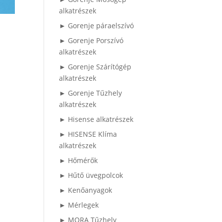
alkatrészek
► Gorenje páraelszívó
► Gorenje Porszívó
alkatrészek
► Gorenje Szárítógép
alkatrészek
► Gorenje Tűzhely
alkatrészek
► Hisense alkatrészek
► HISENSE Klíma
alkatrészek
► Hőmérők
► Hűtő üvegpolcok
► Kenőanyagok
► Mérlegek
► MORA Tűzhely