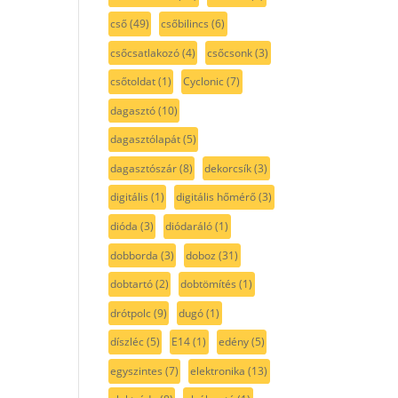
cső
(49)
csőbilincs
(6)
csőcsatlakozó
(4)
csőcsonk
(3)
csőtoldat
(1)
Cyclonic
(7)
dagasztó
(10)
dagasztólapát
(5)
dagasztószár
(8)
dekorcsík
(3)
digitális
(1)
digitális hőmérő
(3)
dióda
(3)
diódaráló
(1)
dobborda
(3)
doboz
(31)
dobtartó
(2)
dobtömítés
(1)
drótpolc
(9)
dugó
(1)
díszléc
(5)
E14
(1)
edény
(5)
egyszintes
(7)
elektronika
(13)