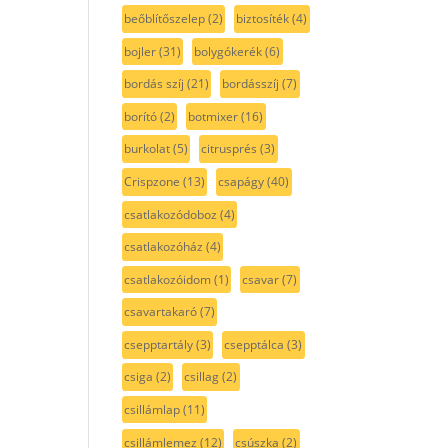
beőblítőszelep
(2)
biztosíték
(4)
bojler
(31)
bolygókerék
(6)
bordás szíj
(21)
bordásszíj
(7)
borító
(2)
botmixer
(16)
burkolat
(5)
citrusprés
(3)
Crispzone
(13)
csapágy
(40)
csatlakozódoboz
(4)
csatlakozóház
(4)
csatlakozóidom
(1)
csavar
(7)
csavartakaró
(7)
csepptartály
(3)
csepptálca
(3)
csiga
(2)
csillag
(2)
csillámlap
(11)
csillámlemez
(12)
csúszka
(2)