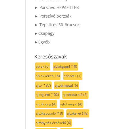
► Porszívó HEPAFILTER
► Porszívó porzsák
► Tepsik és Sütőrácsok
►Csapágy
►Egyéb
Keresőszavak
ablak
(6)
ablakgumi
(18)
ablakkeret
(16)
adapter
(1)
ajtó
(137)
ajtóbimetál
(6)
ajtógumi
(102)
ajtóhatároló
(2)
ajtóhorog
(4)
ajtókampó
(4)
ajtókapcsoló
(18)
ajtókeret
(18)
ajtónyitás érzékelő
(6)