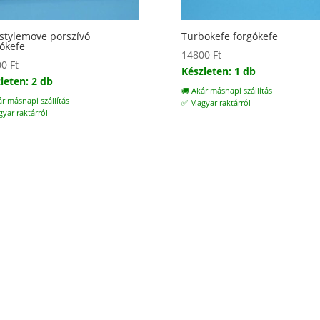
stylemove porszívó
Turbokefe forgókefe
ókefe
14800
Ft
00
Ft
Készleten: 1 db
leten: 2 db
🚚 Akár másnapi szállítás
ár másnapi szállítás
✅ Magyar raktárról
yar raktárról