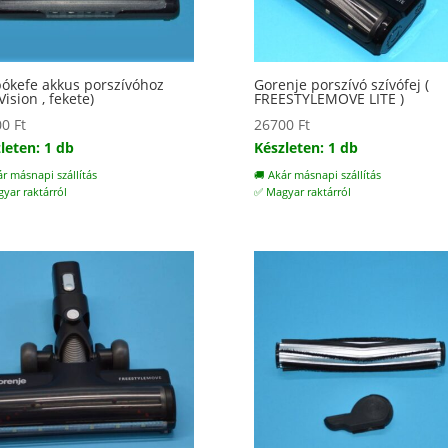
ókefe akkus porszívóhoz
Gorenje porszívó szívófej (
Vision , fekete)
FREESTYLEMOVE LITE )
00
Ft
26700
Ft
leten: 1 db
Készleten: 1 db
ár másnapi szállítás
🚚 Akár másnapi szállítás
yar raktárról
✅ Magyar raktárról