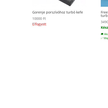
Gorenje porszívóhoz turbó kefe
Free
turb
10000
Ft
349
Elfogyott
Kész
🚚 Ak
✅ Mag