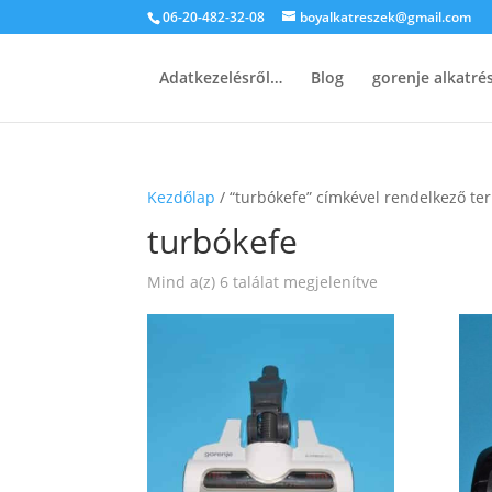
06-20-482-32-08
boyalkatreszek@gmail.com
Adatkezelésről…
Blog
gorenje alkatr
Kezdőlap
/ “turbókefe” címkével rendelkező t
turbókefe
Sorted
Mind a(z) 6 találat megjelenítve
by
popularity