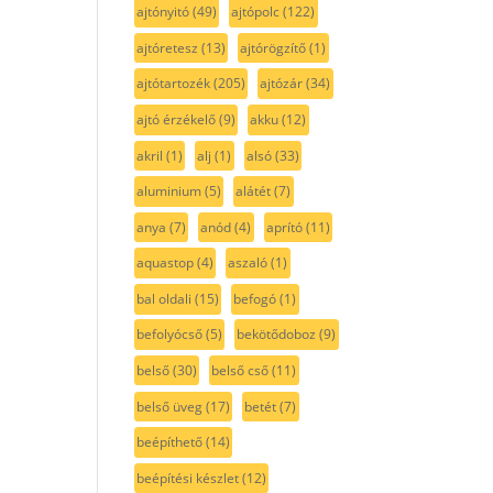
ajtónyitó
(49)
ajtópolc
(122)
ajtóretesz
(13)
ajtórögzítő
(1)
ajtótartozék
(205)
ajtózár
(34)
ajtó érzékelő
(9)
akku
(12)
akril
(1)
alj
(1)
alsó
(33)
aluminium
(5)
alátét
(7)
anya
(7)
anód
(4)
aprító
(11)
aquastop
(4)
aszaló
(1)
bal oldali
(15)
befogó
(1)
befolyócső
(5)
bekötődoboz
(9)
belső
(30)
belső cső
(11)
belső üveg
(17)
betét
(7)
beépíthető
(14)
beépítési készlet
(12)