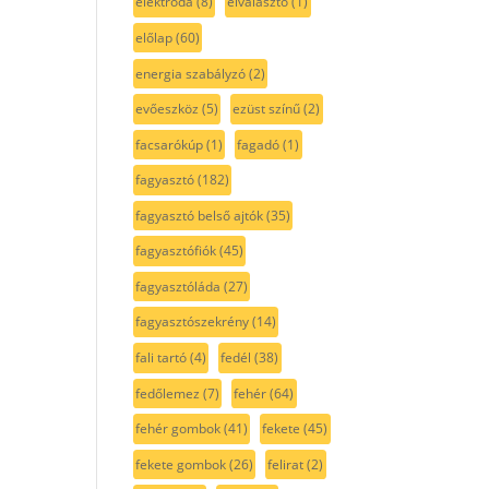
elektróda
(8)
elválasztó
(1)
előlap
(60)
energia szabályzó
(2)
evőeszköz
(5)
ezüst színű
(2)
facsarókúp
(1)
fagadó
(1)
fagyasztó
(182)
fagyasztó belső ajtók
(35)
fagyasztófiók
(45)
fagyasztóláda
(27)
fagyasztószekrény
(14)
fali tartó
(4)
fedél
(38)
fedőlemez
(7)
fehér
(64)
fehér gombok
(41)
fekete
(45)
fekete gombok
(26)
felirat
(2)