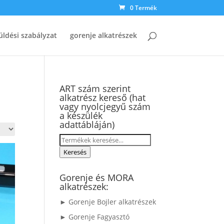
0 Termék
üldési szabályzat
gorenje alkatrészek
ART szám szerint
alkatrész kereső (hat
vagy nyolcjegyű szám
a készülék
adattábláján)
Keresés
a
Keresés
következőre:
Gorenje és MORA
alkatrészek:
► Gorenje Bojler alkatrészek
► Gorenje Fagyasztó