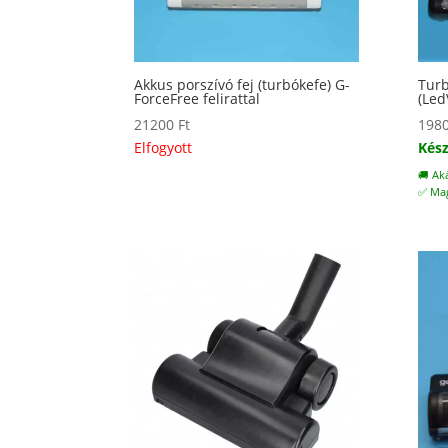
Akkus porszívó fej (turbókefe) G-
Turb
ForceFree felirattal
(Led
21200
Ft
198
Elfogyott
Kész
🚚 Ak
✅ Mag