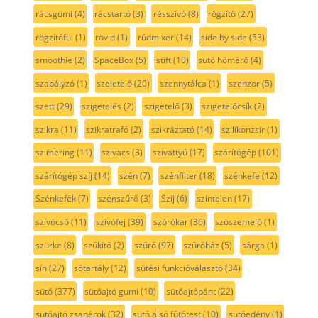
rácsgumi
(4)
rácstartó
(3)
résszívó
(8)
rögzítő
(27)
rögzítőfül
(1)
rövid
(1)
rúdmixer
(14)
side by side
(53)
smoothie
(2)
SpaceBox
(5)
stift
(10)
sutő hőmérő
(4)
szabályzó
(1)
szeletelő
(20)
szennytálca
(1)
szenzor
(5)
szett
(29)
szigetelés
(2)
szigetelő
(3)
szigetelőcsík
(2)
szikra
(11)
szikratrafó
(2)
szikráztató
(14)
szilikonzsír
(1)
szimering
(11)
szivacs
(3)
szivattyú
(17)
szárítógép
(101)
szárítógép szíj
(14)
szén
(7)
szénfilter
(18)
szénkefe
(12)
Szénkefék
(7)
szénszűrő
(3)
Szíj
(6)
színtelen
(17)
szívócső
(11)
szívófej
(39)
szórókar
(36)
szöszemelő
(1)
szürke
(8)
szűkítő
(2)
szűrő
(97)
szűrőház
(5)
sárga
(1)
sín
(27)
sótartály
(12)
sütési funkcióválasztó
(34)
sütő
(377)
sütőajtó gumi
(10)
sütőajtópánt
(22)
sütőajtó zsanérok
(32)
sütő alsó fűtőtest
(10)
sütőedény
(1)