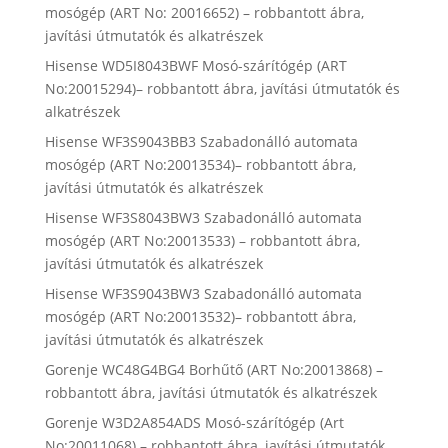
mosógép (ART No: 20016652) – robbantott ábra,
javítási útmutatók és alkatrészek
Hisense WD5I8043BWF Mosó-szárítógép (ART
No:20015294)– robbantott ábra, javítási útmutatók és
alkatrészek
Hisense WF3S9043BB3 Szabadonálló automata
mosógép (ART No:20013534)– robbantott ábra,
javítási útmutatók és alkatrészek
Hisense WF3S8043BW3 Szabadonálló automata
mosógép (ART No:20013533) – robbantott ábra,
javítási útmutatók és alkatrészek
Hisense WF3S9043BW3 Szabadonálló automata
mosógép (ART No:20013532)– robbantott ábra,
javítási útmutatók és alkatrészek
Gorenje WC48G4BG4 Borhűtő (ART No:20013868) –
robbantott ábra, javítási útmutatók és alkatrészek
Gorenje W3D2A854ADS Mosó-szárítógép (Art
No:20011068) – robbantott ábra, javítási útmutatók