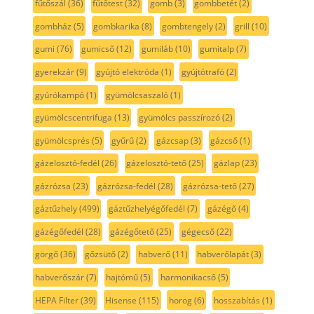
fűtőszál
(36)
fűtőtest
(32)
gomb
(3)
gombbetét
(2)
gombház
(5)
gombkarika
(8)
gombtengely
(2)
grill
(10)
gumi
(76)
gumicső
(12)
gumiláb
(10)
gumitalp
(7)
gyerekzár
(9)
gyújtó elektróda
(1)
gyújtótrafó
(2)
gyúrókampó
(1)
gyümölcsaszaló
(1)
gyümölcscentrifuga
(13)
gyümölcs passzírozó
(2)
gyümölcsprés
(5)
gyűrű
(2)
gázcsap
(3)
gázcső
(1)
gázelosztó-fedél
(26)
gázelosztó-tető
(25)
gázlap
(23)
gázrózsa
(23)
gázrózsa-fedél
(28)
gázrózsa-tető
(27)
gáztűzhely
(499)
gáztűzhelyégőfedél
(7)
gázégő
(4)
gázégőfedél
(28)
gázégőtető
(25)
gégecső
(22)
görgő
(36)
gőzsütő
(2)
habverő
(11)
habverőlapát
(3)
habverőszár
(7)
hajtómű
(5)
harmonikacső
(5)
HEPA Filter
(39)
Hisense
(115)
horog
(6)
hosszabítás
(1)