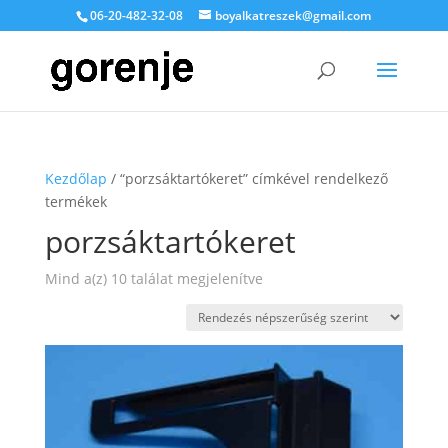
06-20-482-32-08
boyalkatreszek@gmail.com
Kezdőlap
/ “porzsáktartókeret” címkével rendelkező
termékek
porzsáktartókeret
Sorted
Mind a(z) 10 találat megjelenítve
by
popularity