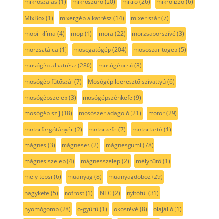
mikroszálas
(1)
mikroszűrő
(20)
mikró
(26)
mikró izzó
(6)
MixBox
(1)
mixergép alkatrész
(14)
mixer szár
(7)
mobil klíma
(4)
mop
(1)
mora
(22)
morzsaporszívó
(3)
morzsatálca
(1)
mosogatógép
(204)
mososzaritogep
(5)
mosógép alkatrész
(280)
mosógépcső
(3)
mosógép fűtőszál
(7)
Mosógép leeresztő szivattyú
(6)
mosógépszelep
(3)
mosógépszénkefe
(9)
mosógép szíj
(18)
mosószer adagoló
(21)
motor
(29)
motorforgótányér
(2)
motorkefe
(7)
motortartó
(1)
mágnes
(3)
mágneses
(2)
mágnesgumi
(78)
mágnes szelep
(4)
mágnesszelep
(2)
mélyhűtő
(1)
mély tepsi
(6)
műanyag
(8)
műanyagdoboz
(29)
nagykefe
(5)
nofrost
(1)
NTC
(2)
nyitófül
(31)
nyomógomb
(28)
o-gyűrű
(1)
okostévé
(8)
olajálló
(1)