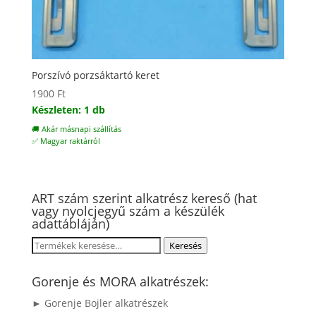
Porszívó porzsáktartó keret
1900
Ft
Készleten: 1 db
🚚 Akár másnapi szállítás
✅ Magyar raktárról
ART szám szerint alkatrész kereső (hat
vagy nyolcjegyű szám a készülék
adattábláján)
Keresés
Keresés
a
következőre:
Gorenje és MORA alkatrészek:
► Gorenje Bojler alkatrészek