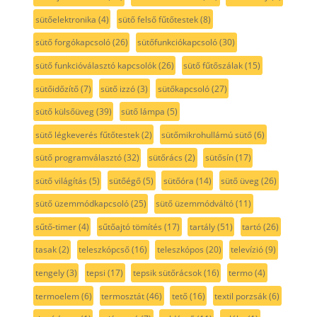
sütőelektronika
(4)
sütő felső fűtőtestek
(8)
sütő forgókapcsoló
(26)
sütőfunkciókapcsoló
(30)
sütő funkcióválasztó kapcsolók
(26)
sütő fűtőszálak
(15)
sütőidőzítő
(7)
sütő izzó
(3)
sütőkapcsoló
(27)
sütő külsőüveg
(39)
sütő lámpa
(5)
sütő légkeverés fűtőtestek
(2)
sütőmikrohullámú sütő
(6)
sütő programválasztó
(32)
sütőrács
(2)
sütősín
(17)
sütő világítás
(5)
sütőégő
(5)
sütőóra
(14)
sütő üveg
(26)
sütő üzemmódkapcsoló
(25)
sütő üzemmódváltó
(11)
sűtő-timer
(4)
sűtőajtó tömítés
(17)
tartály
(51)
tartó
(26)
tasak
(2)
teleszkópcső
(16)
teleszkópos
(20)
televízió
(9)
tengely
(3)
tepsi
(17)
tepsik sütőrácsok
(16)
termo
(4)
termoelem
(6)
termosztát
(46)
tető
(16)
textil porzsák
(6)