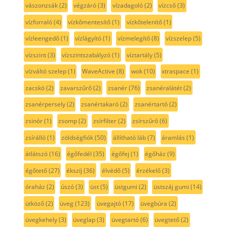
vászonzsák
(2)
végzáró
(3)
vízadagoló
(2)
vízcső
(3)
vízforraló
(4)
vízkőmentesítő
(1)
vízkőtelenítő
(1)
vízleengedő
(1)
vízlágyító
(1)
vízmelegítő
(8)
vízszelep
(5)
vízszint
(3)
vízszintszabályzó
(1)
víztartály
(5)
vízváltó szelep
(1)
WaveActive
(8)
wok
(10)
xtraspace
(1)
zacskó
(2)
zavarszűrő
(2)
zsanér
(76)
zsanéralátét
(2)
zsanérpersely
(2)
zsanértakaró
(2)
zsanértartó
(2)
zsinór
(1)
zsomp
(2)
zsírfilter
(2)
zsírszűrő
(6)
zsírálló
(1)
zöldségfiók
(50)
állítható láb
(7)
áramlás
(1)
átlátszó
(16)
égőfedél
(35)
égőfej
(1)
égőház
(9)
égőtető
(27)
ékszíj
(36)
élvédő
(5)
érzékelő
(3)
óraház
(2)
úszó
(3)
üst
(5)
üstgumi
(2)
üstszáj gumi
(14)
ütköző
(2)
üveg
(123)
üvegajtó
(17)
üvegbúra
(2)
üvegkehely
(3)
üveglap
(3)
üvegtartó
(6)
üvegtető
(2)