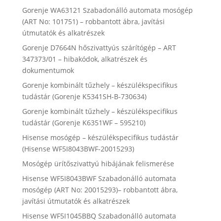
Gorenje WA63121 Szabadonálló automata mosógép
(ART No: 101751) – robbantott ábra, javítási
útmutatók és alkatrészek
Gorenje D7664N hőszivattyús szárítógép – ART
347373/01 – hibakódok, alkatrészek és
dokumentumok
Gorenje kombinált tűzhely – készülékspecifikus
tudástár (Gorenje K5341SH-B-730634)
Gorenje kombinált tűzhely – készülékspecifikus
tudástár (Gorenje K6351WF – 595210)
Hisense mosógép – készülékspecifikus tudástár
(Hisense WF5I8043BWF-20015293)
Mosógép ürítőszivattyú hibájának felismerése
Hisense WF5I8043BWF Szabadonálló automata
mosógép (ART No: 20015293)– robbantott ábra,
javítási útmutatók és alkatrészek
Hisense WF5I1045BBQ Szabadonálló automata