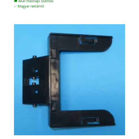
🚚 Akár másnapi szállítás
✅ Magyar raktárról