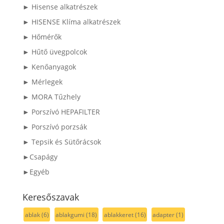
► Hisense alkatrészek
► HISENSE Klíma alkatrészek
► Hőmérők
► Hűtő üvegpolcok
► Kenőanyagok
► Mérlegek
► MORA Tűzhely
► Porszívó HEPAFILTER
► Porszívó porzsák
► Tepsik és Sütőrácsok
►Csapágy
►Egyéb
Keresőszavak
ablak
(6)
ablakgumi
(18)
ablakkeret
(16)
adapter
(1)