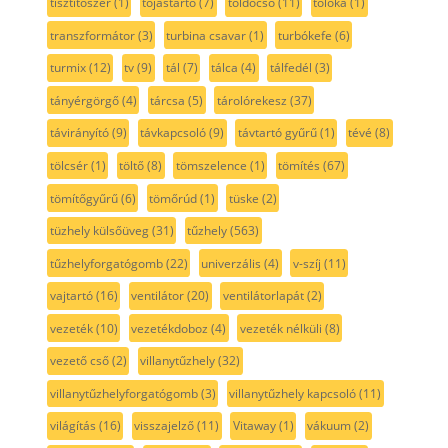
tisztítószer
(1)
tojástartó
(7)
toldócső
(11)
tolóka
(1)
transzformátor
(3)
turbina csavar
(1)
turbókefe
(6)
turmix
(12)
tv
(9)
tál
(7)
tálca
(4)
tálfedél
(3)
tányérgörgő
(4)
tárcsa
(5)
tárolórekesz
(37)
távirányító
(9)
távkapcsoló
(9)
távtartó gyűrű
(1)
tévé
(8)
tölcsér
(1)
töltő
(8)
tömszelence
(1)
tömítés
(67)
tömítőgyűrű
(6)
tömőrúd
(1)
tüske
(2)
tüzhely külsőüveg
(31)
tűzhely
(563)
tűzhelyforgatógomb
(22)
univerzális
(4)
v-szíj
(11)
vajtartó
(16)
ventilátor
(20)
ventilátorlapát
(2)
vezeték
(10)
vezetékdoboz
(4)
vezeték nélküli
(8)
vezető cső
(2)
villanytűzhely
(32)
villanytűzhelyforgatógomb
(3)
villanytűzhely kapcsoló
(11)
világítás
(16)
visszajelző
(11)
Vitaway
(1)
vákuum
(2)