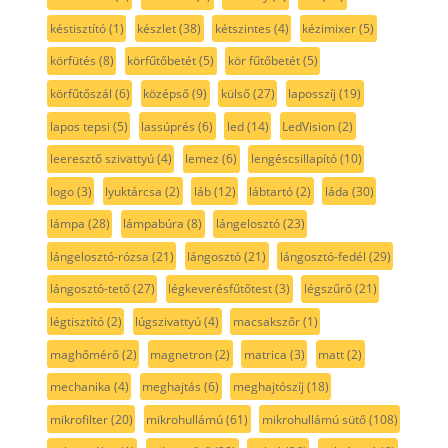
késtisztító
(1)
készlet
(38)
kétszintes
(4)
kézimixer
(5)
körfütés
(8)
körfűtőbetét
(5)
kör fűtőbetét
(5)
körfűtőszál
(6)
középső
(9)
külső
(27)
laposszíj
(19)
lapos tepsi
(5)
lassúprés
(6)
led
(14)
LedVision
(2)
leeresztő szivattyú
(4)
lemez
(6)
lengéscsillapító
(10)
logo
(3)
lyuktárcsa
(2)
láb
(12)
lábtartó
(2)
láda
(30)
lámpa
(28)
lámpabúra
(8)
lángelosztó
(23)
lángelosztó-rózsa
(21)
lángosztó
(21)
lángosztó-fedél
(29)
lángosztó-tető
(27)
légkeverésfűtőtest
(3)
légszűrő
(21)
légtisztító
(2)
lúgszivattyú
(4)
macsakszőr
(1)
maghőmérő
(2)
magnetron
(2)
matrica
(3)
matt
(2)
mechanika
(4)
meghajtás
(6)
meghajtószíj
(18)
mikrofilter
(20)
mikrohullámú
(61)
mikrohullámú sütő
(108)