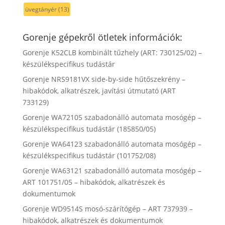
üvegtányér
(13)
Gorenje gépekről ötletek információk:
Gorenje K52CLB kombinált tűzhely (ART: 730125/02) –
készülékspecifikus tudástár
Gorenje NRS9181VX side-by-side hűtőszekrény –
hibakódok, alkatrészek, javítási útmutató (ART
733129)
Gorenje WA72105 szabadonálló automata mosógép –
készülékspecifikus tudástár (185850/05)
Gorenje WA64123 szabadonálló automata mosógép –
készülékspecifikus tudástár (101752/08)
Gorenje WA63121 szabadonálló automata mosógép –
ART 101751/05 – hibakódok, alkatrészek és
dokumentumok
Gorenje WD9514S mosó-szárítógép – ART 737939 –
hibakódok, alkatrészek és dokumentumok