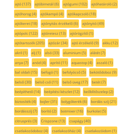
ajtó
(137)
ajtóbimetál
(6)
ajtógumi
(102)
ajtóhatároló
(2)
ajtóhorog
(4)
ajtókampó
(4)
ajtókapcsoló
(18)
ajtókeret
(18)
ajtónyitás érzékelő
(6)
ajtónyitó
(49)
ajtópolc
(122)
ajtóretesz
(13)
ajtórögzítő
(1)
ajtótartozék
(205)
ajtózár
(34)
ajtó érzékelő
(9)
akku
(12)
akril
(1)
alj
(1)
alsó
(33)
aluminium
(5)
alátét
(7)
anya
(7)
anód
(4)
aprító
(11)
aquastop
(4)
aszaló
(1)
bal oldali
(15)
befogó
(1)
befolyócső
(5)
bekötődoboz
(9)
belső
(30)
belső cső
(11)
belső üveg
(17)
betét
(7)
beépíthető
(14)
beépítési készlet
(12)
beőblítőszelep
(2)
biztosíték
(4)
bojler
(31)
bolygókerék
(6)
bordás szíj
(21)
bordásszíj
(7)
borító
(2)
botmixer
(16)
burkolat
(5)
citrusprés
(3)
Crispzone
(13)
csapágy
(40)
csatlakozódoboz
(4)
csatlakozóház
(4)
csatlakozóidom
(1)