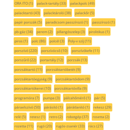
ORA ITO
(1)
palack-tartály
(33)
palackpolc
(49)
palacktartó
(43)
palacktároló
(38)
palackőr
(5)
papír porszák
(5)
paradicsom passzírozó
(1)
passzírozó
(1)
pb-gáz
(34)
perem
(2)
pillangószelep
(3)
pirolitikus
(1)
piros
(1)
polc
(86)
polcél
(3)
Poly-v szíj
(11)
porszívó
(220)
porszívócső
(10)
porszívókefe
(11)
porszűrő
(22)
portartály
(12)
porzsák
(13)
porzsáktartó
(11)
porzsáktartóbetét
(9)
porzsáktartóegység
(9)
porzsáktartóidom
(9)
porzsáktartókeret
(10)
porzsáktartóvilla
(9)
programóra
(7)
pumpa
(3)
pálcahőmérő
(1)
pár
(5)
páraelszívó
(50)
párásító
(1)
párátlanító
(1)
rekesz
(29)
relé
(5)
retesz
(1)
retro
(2)
robotgép
(37)
rosetta
(2)
rozetta
(11)
rugó
(20)
rugós-zsanér
(33)
rács
(27)