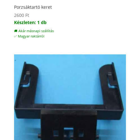
Porzsáktartó keret
2600
Ft
Készleten: 1 db
🚚 Akár másnapi szállítás
✅ Magyar raktárról