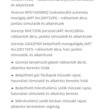
és alkatrészek
Hisense WF5I1045BWQ Szabadonálló automata
mosógép (ART No:20015295) – robbantott ábra,
javítási útmutatók és alkatrészek
Gorenje MVC72FW porszívó (ART No:623850)–
robbantott ábra, javítási útmutatók és alkatrészek
Gorenje GI642E90X beépíthető mosogatógép (ART
No:20011937)- robbantott ábra, házi javítási
útmutatók, és alkatrészek
► Gorenje kenyérsütő gépek robbantott ábrái,
alkatrész keresési listák
► Beépíthető gáz főzőlapok műszaki rajzai,
használati útmutatói és alkatrész keresési listái
► Beépíthető mikrohullámú sütők műszaki rajzai,
használati útmutatói és alkatrész keresés
► Mikrohullámú sütők leírásai, műszaki rajzai,
alkatrész keresésben segítség