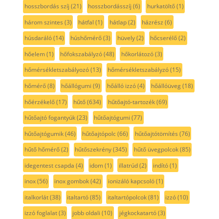
hosszbordás szíj
(21)
hosszbordásszíj
(6)
hurkatöltő
(1)
három szintes
(3)
hátfal
(1)
hátlap
(2)
házrész
(6)
húsdaráló
(14)
húshőmérő
(3)
hüvely
(2)
hőcserélő
(2)
hőelem
(1)
hőfokszabályzó
(48)
hőkorlátozó
(3)
hőmérsékletszabályozó
(13)
hőmérsékletszabályzó
(15)
hőmérő
(8)
hőállógumi
(9)
hőálló izzó
(4)
hőállóüveg
(18)
hőérzékelő
(17)
hűtő
(634)
hűtőajtó-tartozék
(69)
hűtőajtó fogantyúk
(23)
hűtőajtógumi
(77)
hűtőajtógumik
(46)
hűtőajtópolc
(66)
hűtőajtótömítés
(76)
hűtő hőmérő
(2)
hűtőszekrény
(345)
hűtő üvegpolcok
(85)
idegentest csapda
(4)
idom
(1)
illatrúd
(2)
indító
(1)
inox
(56)
inox gombok
(42)
ionizáló kapcsoló
(1)
italkorlát
(38)
italtartó
(85)
italtartópolcok
(81)
izzó
(10)
izzó foglalat
(3)
jobb oldali
(10)
jégkockatartó
(3)