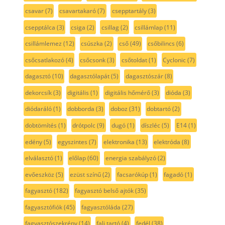
csavar
(7)
csavartakaró
(7)
csepptartály
(3)
csepptálca
(3)
csiga
(2)
csillag
(2)
csillámlap
(11)
csillámlemez
(12)
csúszka
(2)
cső
(49)
csőbilincs
(6)
csőcsatlakozó
(4)
csőcsonk
(3)
csőtoldat
(1)
Cyclonic
(7)
dagasztó
(10)
dagasztólapát
(5)
dagasztószár
(8)
dekorcsík
(3)
digitális
(1)
digitális hőmérő
(3)
dióda
(3)
diódaráló
(1)
dobborda
(3)
doboz
(31)
dobtartó
(2)
dobtömítés
(1)
drótpolc
(9)
dugó
(1)
díszléc
(5)
E14
(1)
edény
(5)
egyszintes
(7)
elektronika
(13)
elektróda
(8)
elválasztó
(1)
előlap
(60)
energia szabályzó
(2)
evőeszköz
(5)
ezüst színű
(2)
facsarókúp
(1)
fagadó
(1)
fagyasztó
(182)
fagyasztó belső ajtók
(35)
fagyasztófiók
(45)
fagyasztóláda
(27)
fagyasztószekrény
(14)
fali tartó
(4)
fedél
(38)