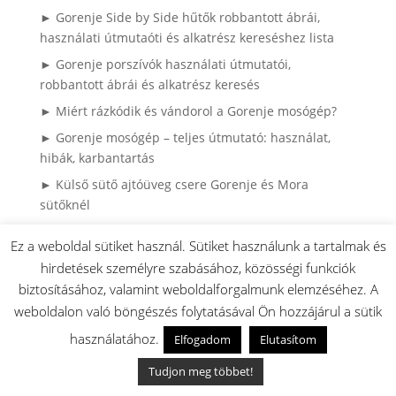
► Gorenje Side by Side hűtők robbantott ábrái,
használati útmutaóti és alkatrész kereséshez lista
► Gorenje porszívók használati útmutatói,
robbantott ábrái és alkatrész keresés
► Miért rázkódik és vándorol a Gorenje mosógép?
► Gorenje mosógép – teljes útmutató: használat,
hibák, karbantartás
► Külső sütő ajtóüveg csere Gorenje és Mora
sütőknél
► Gorenje hűtő ajtógumi csere házilag – így
Ez a weboldal sütiket használ. Sütiket használunk a tartalmak és
spórolhatsz tízezreket szerviz nélkül (Könnyen
hirdetések személyre szabásához, közösségi funkciók
cserélhető (hornyos) kivitel)
biztosításához, valamint weboldalforgalmunk elemzéséhez. A
► Gyakran Ismételt Kérdések (GYIK)
weboldalon való böngészés folytatásával Ön hozzájárul a sütik
► Ragyogó Gázfőzőlap, Karcok Nélkül? – A Profi
használatához.
Elfogadom
Elutasítom
Tisztítás Első Lépései
► HISENSE / GORENJE klíma robbantott ábrák
Tudjon meg többet!