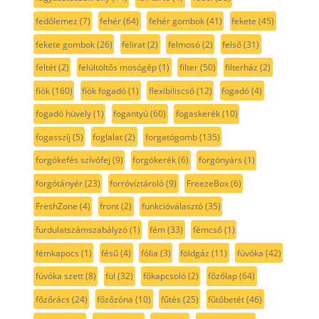
fedőlemez
(7)
fehér
(64)
fehér gombok
(41)
fekete
(45)
fekete gombok
(26)
felirat
(2)
felmosó
(2)
felső
(31)
feltét
(2)
felültöltős mosógép
(1)
filter
(50)
filterház
(2)
fiók
(160)
fiók fogadó
(1)
flexibiliscső
(12)
fogadó
(4)
fogadó hüvely
(1)
fogantyú
(60)
fogaskerék
(10)
fogasszíj
(5)
foglalat
(2)
forgatógomb
(135)
forgókefés szívófej
(9)
forgókerék
(6)
forgónyárs
(1)
forgótányér
(23)
forróvíztároló
(9)
FreezeBox
(6)
FreshZone
(4)
front
(2)
funkcióválasztó
(35)
furdulatszámszabályzó
(1)
fém
(33)
fémcső
(1)
fémkapocs
(1)
fésű
(4)
fólia
(3)
földgáz
(11)
fúvóka
(42)
fúvóka szett
(8)
fül
(32)
főkapcsoló
(2)
főzőlap
(64)
főzőrács
(24)
főzőzóna
(10)
fűtés
(25)
fűtőbetét
(46)