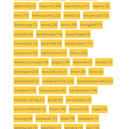
jégkészítő
(3)
kapcsoló
(40)
kapcsolósor
(1)
kapocs
(2)
kefe
(11)
kefésszívófej
(22)
kehely
(3)
kenyérsütő
(12)
kenőanyag
(1)
kerek
(28)
keret
(18)
keringtető
(1)
kerámia
(3)
kerámialap
(14)
keverőlapát
(4)
keverőszár
(2)
keverőtál
(3)
kezelő panel
(11)
kifolyócső
(16)
kijelző panel
(1)
kilincs
(30)
kinyomó szivattyú
(4)
kisgép
(34)
kiskerék
(7)
kisállat
(1)
kivetőpánt
(23)
kivezető cső
(1)
klixon
(4)
klíma
(4)
kolbásztöltő
(2)
kombinált kefe
(23)
kombináltszívófej
(22)
komplett
(16)
kompresszor
(4)
kondenzátor
(14)
konyhai mérleg
(1)
korlát
(6)
koronafűtés
(3)
koszorú fűtőszál
(3)
kosár
(34)
kosársín
(3)
kupak
(5)
kuplung
(8)
kutyaszőr
(1)
kábel
(9)
kábeldob
(1)
kávédaráló
(3)
kávéfőző
(1)
kémény
(1)
kés
(16)