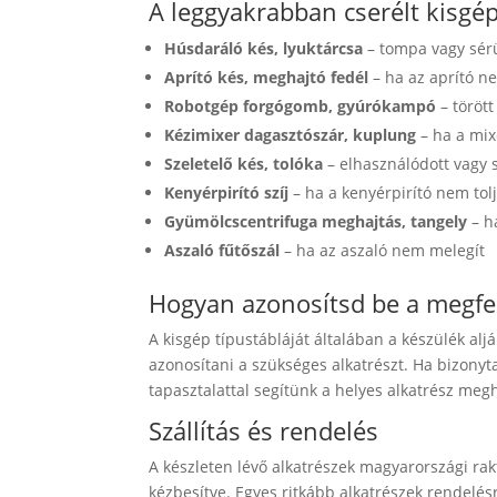
A leggyakrabban cserélt kisgép
Húsdaráló kés, lyuktárcsa
– tompa vagy sér
Aprító kés, meghajtó fedél
– ha az aprító n
Robotgép forgógomb, gyúrókampó
– törött
Kézimixer dagasztószár, kuplung
– ha a mix
Szeletelő kés, tolóka
– elhasználódott vagy 
Kenyérpirító szíj
– ha a kenyérpirító nem tolj
Gyümölcscentrifuga meghajtás, tangely
– h
Aszaló fűtőszál
– ha az aszaló nem melegít
Hogyan azonosítsd be a megfel
A kisgép típustábláját általában a készülék al
azonosítani a szükséges alkatrészt. Ha bizonyta
tapasztalattal segítünk a helyes alkatrész me
Szállítás és rendelés
A készleten lévő alkatrészek magyarországi rak
kézbesítve. Egyes ritkább alkatrészek rendelésr