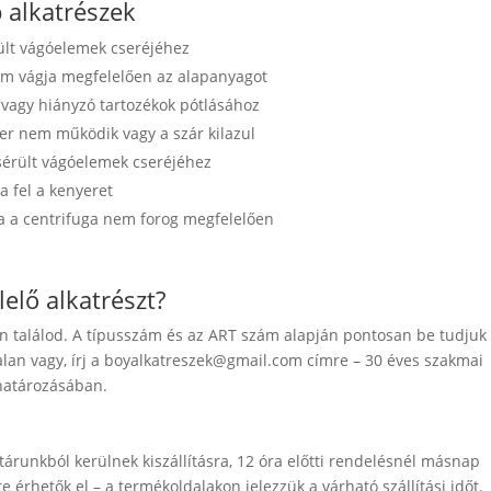
 alkatrészek
ült vágóelemek cseréjéhez
em vágja megfelelően az alapanyagot
 vagy hiányzó tartozékok pótlásához
er nem működik vagy a szár kilazul
sérült vágóelemek cseréjéhez
a fel a kenyeret
a a centrifuga nem forog megfelelően
elő alkatrészt?
ján találod. A típusszám és az ART szám alapján pontosan be tudjuk
lan vagy, írj a
boyalkatreszek@gmail.com
címre – 30 éves szakmai
ghatározásában.
tárunkból kerülnek kiszállításra, 12 óra előtti rendelésnél másnap
e érhetők el – a termékoldalakon jelezzük a várható szállítási időt.