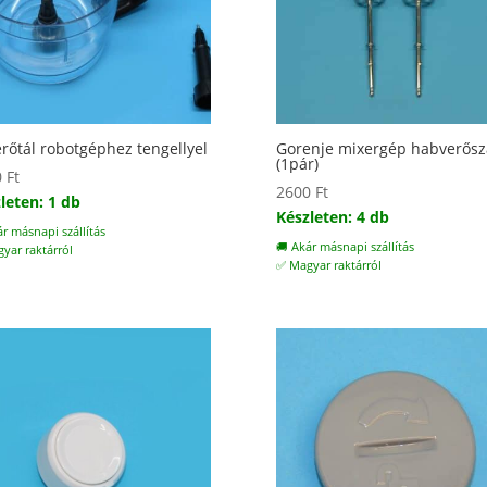
rőtál robotgéphez tengellyel
Gorenje mixergép habverősz
(1pár)
0
Ft
2600
Ft
leten: 1 db
Készleten: 4 db
ár másnapi szállítás
🚚 Akár másnapi szállítás
yar raktárról
✅ Magyar raktárról