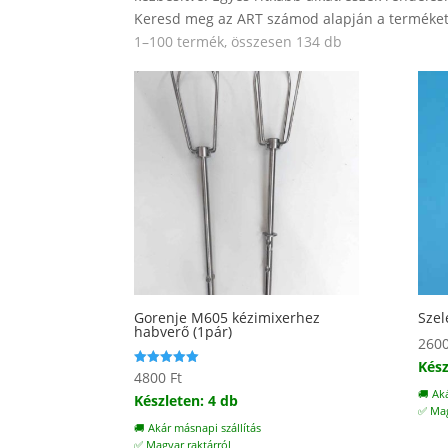
Keresd meg az ART számod alapján a terméket,
Sorted
1–100 termék, összesen 134 db
by
popularity
Gorenje M605 kézimixerhez
Szel
habverő (1pár)
260
Kész
4800
Ft
Értékelés:
5.00
🚚 Ak
Készleten: 4 db
/ 5
✅ Mag
🚚 Akár másnapi szállítás
✅ Magyar raktárról