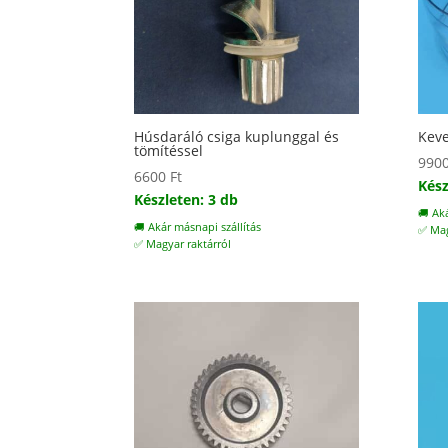
Húsdaráló csiga kuplunggal és
Keve
tömítéssel
990
6600
Ft
Kész
Készleten: 3 db
🚚 Ak
🚚 Akár másnapi szállítás
✅ Mag
✅ Magyar raktárról