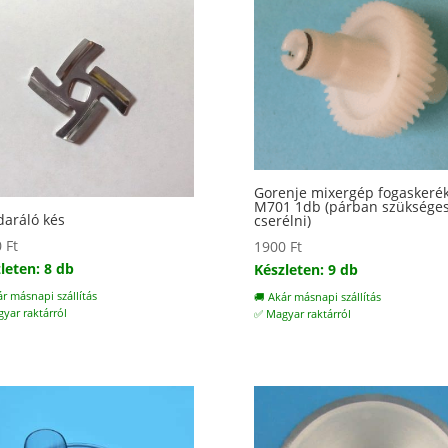
Gorenje mixergép fogaskeré
M701 1db (párban szüksége
aráló kés
cserélni)
0
Ft
1900
Ft
leten: 8 db
Készleten: 9 db
ár másnapi szállítás
🚚 Akár másnapi szállítás
yar raktárról
✅ Magyar raktárról