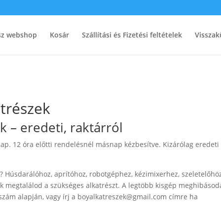
ész webshop
Kosár
Szállítási és Fizetési feltételek
Visszak
trészek
 – eredeti, raktárról
ap. 12 óra előtti rendelésnél másnap kézbesítve. Kizárólag eredeti
? Húsdarálóhoz, aprítóhoz, robotgéphez, kézimixerhez, szeletelőhöz
k megtalálod a szükséges alkatrészt. A legtöbb kisgép meghibásod
szám alapján, vagy írj a
boyalkatreszek@gmail.com
címre ha