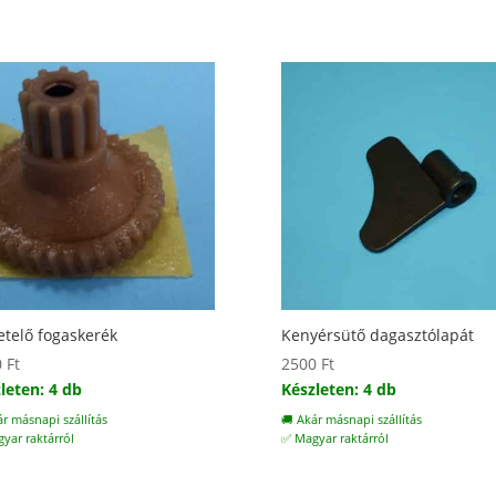
etelő fogaskerék
Kenyérsütő dagasztólapát
0
Ft
2500
Ft
leten: 4 db
Készleten: 4 db
ár másnapi szállítás
🚚 Akár másnapi szállítás
yar raktárról
✅ Magyar raktárról