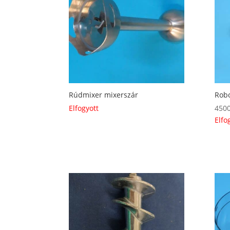
Rúdmixer mixerszár
Robo
Elfogyott
450
Elfo