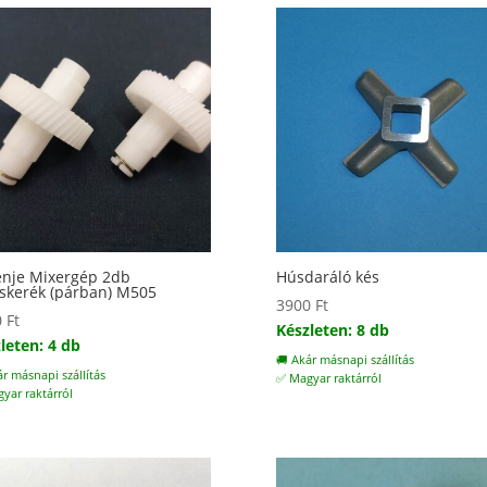
nje Mixergép 2db
Húsdaráló kés
skerék (párban) M505
3900
Ft
0
Ft
Készleten: 8 db
leten: 4 db
🚚 Akár másnapi szállítás
ár másnapi szállítás
✅ Magyar raktárról
yar raktárról