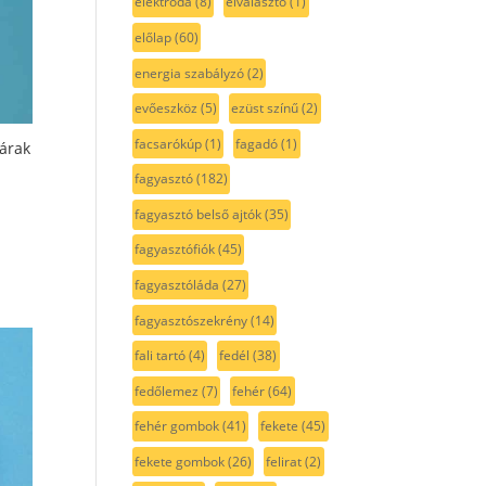
elektróda
(8)
elválasztó
(1)
előlap
(60)
energia szabályzó
(2)
evőeszköz
(5)
ezüst színű
(2)
facsarókúp
(1)
fagadó
(1)
árak
fagyasztó
(182)
fagyasztó belső ajtók
(35)
fagyasztófiók
(45)
fagyasztóláda
(27)
fagyasztószekrény
(14)
fali tartó
(4)
fedél
(38)
fedőlemez
(7)
fehér
(64)
fehér gombok
(41)
fekete
(45)
fekete gombok
(26)
felirat
(2)