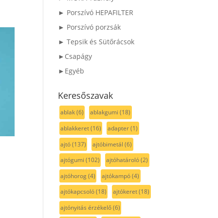
► Porszívó HEPAFILTER
► Porszívó porzsák
► Tepsik és Sütőrácsok
►Csapágy
►Egyéb
Keresőszavak
ablak
(6)
ablakgumi
(18)
ablakkeret
(16)
adapter
(1)
ajtó
(137)
ajtóbimetál
(6)
ajtógumi
(102)
ajtóhatároló
(2)
ajtóhorog
(4)
ajtókampó
(4)
ajtókapcsoló
(18)
ajtókeret
(18)
ajtónyitás érzékelő
(6)