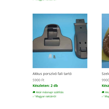
Akkus porszívó fali tartó
Szel
5900
Ft
990
Készleten: 2 db
Kész
🚚 Akár másnapi szállítás
🚚 Ak
✅ Magyar raktárról
✅ Mag