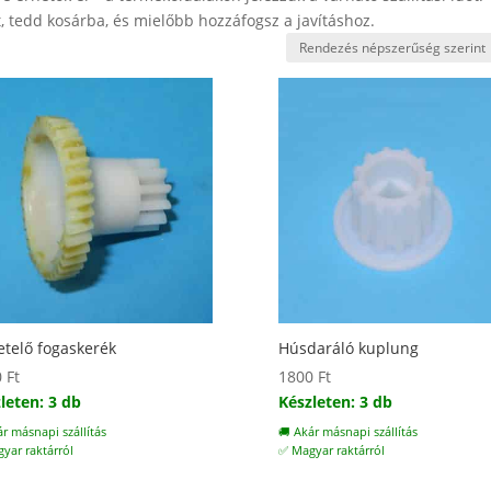
 tedd kosárba, és mielőbb hozzáfogsz a javításhoz.
etelő fogaskerék
Húsdaráló kuplung
0
Ft
1800
Ft
leten: 3 db
Készleten: 3 db
ár másnapi szállítás
🚚 Akár másnapi szállítás
yar raktárról
✅ Magyar raktárról