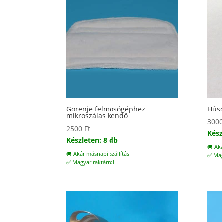
Gorenje felmosógéphez
Húsd
mikroszálas kendő
300
2500
Ft
Kész
Készleten: 8 db
🚚 Ak
🚚 Akár másnapi szállítás
✅ Mag
✅ Magyar raktárról