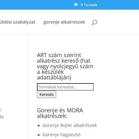
0 Termék
üldési szabályzat
gorenje alkatrészek
ART szám szerint
alkatrész kereső (hat
vagy nyolcjegyű szám
a készülék
adattábláján)
Keresés
a
Keresés
következőre:
,
Gorenje és MORA
alkatrészek:
ás
► Gorenje Bojler alkatrészek
► Gorenje Fagyasztó