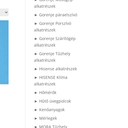
alkatrészek
► Gorenje páraelszívó
► Gorenje Porszívó
alkatrészek
► Gorenje Szárítógép
alkatrészek
► Gorenje Tűzhely
alkatrészek
► Hisense alkatrészek
► HISENSE Klíma
alkatrészek
► Hőmérők
► Hűtő üvegpolcok
► Kenőanyagok
► Mérlegek
► MORA Tűzhely