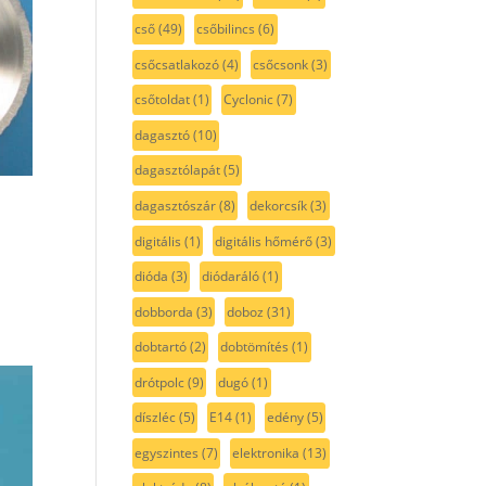
cső
(49)
csőbilincs
(6)
csőcsatlakozó
(4)
csőcsonk
(3)
csőtoldat
(1)
Cyclonic
(7)
dagasztó
(10)
dagasztólapát
(5)
dagasztószár
(8)
dekorcsík
(3)
digitális
(1)
digitális hőmérő
(3)
dióda
(3)
diódaráló
(1)
dobborda
(3)
doboz
(31)
dobtartó
(2)
dobtömítés
(1)
drótpolc
(9)
dugó
(1)
díszléc
(5)
E14
(1)
edény
(5)
egyszintes
(7)
elektronika
(13)