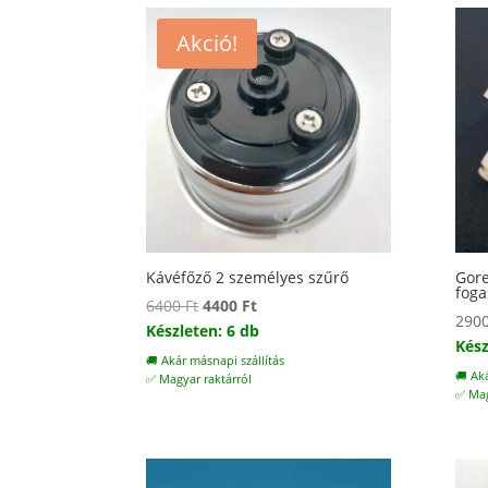
Akció!
Kávéfőző 2 személyes szűrő
Gore
foga
Original
Current
6400
Ft
4400
Ft
290
price
price
Készleten: 6 db
Kész
was:
is:
🚚 Akár másnapi szállítás
🚚 Ak
6400 Ft.
4400 Ft.
✅ Magyar raktárról
✅ Mag