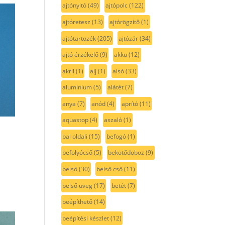
ajtónyitó
(49)
ajtópolc
(122)
ajtóretesz
(13)
ajtórögzítő
(1)
ajtótartozék
(205)
ajtózár
(34)
ajtó érzékelő
(9)
akku
(12)
akril
(1)
alj
(1)
alsó
(33)
aluminium
(5)
alátét
(7)
anya
(7)
anód
(4)
aprító
(11)
aquastop
(4)
aszaló
(1)
bal oldali
(15)
befogó
(1)
befolyócső
(5)
bekötődoboz
(9)
belső
(30)
belső cső
(11)
belső üveg
(17)
betét
(7)
beépíthető
(14)
beépítési készlet
(12)