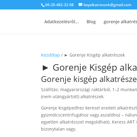
06-20-482-32-08
boyalkatreszek@gmail.com
Adatkezelésről…
Blog
gorenje alkatr
Kezdőlap
/ ► Gorenje Kisgép alkatrészek
► Gorenje Kisgép alka
Gorenje kisgép alkatrészek
Szállítás: magyarországi raktárból, 1–2 munkan
(nem utángyártott) alkatrészek.
Gorenje kisgépedhez keresel eredeti alkatrészt
gyümölcscentrifugához vagy aszalóhoz – nálun
egyetlen alkatrésszel megoldható. Keress ART 
bizonytalan vagy.