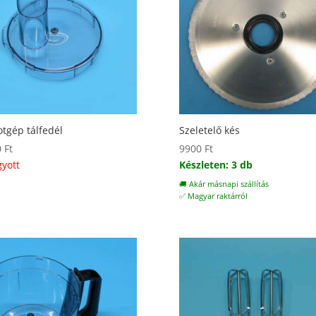
tgép tálfedél
Szeletelő kés
0
Ft
9900
Ft
gyott
Készleten: 3 db
🚚 Akár másnapi szállítás
✅ Magyar raktárról