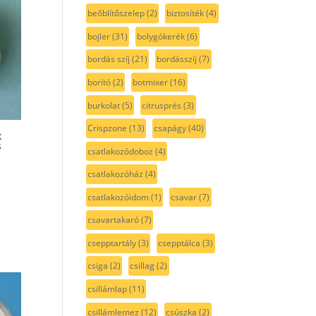
beőblítőszelep
(2)
biztosíték
(4)
bojler
(31)
bolygókerék
(6)
bordás szíj
(21)
bordásszíj
(7)
borító
(2)
botmixer
(16)
burkolat
(5)
citrusprés
(3)
Crispzone
(13)
csapágy
(40)
k
s
csatlakozódoboz
(4)
csatlakozóház
(4)
csatlakozóidom
(1)
csavar
(7)
csavartakaró
(7)
csepptartály
(3)
csepptálca
(3)
csiga
(2)
csillag
(2)
csillámlap
(11)
csillámlemez
(12)
csúszka
(2)