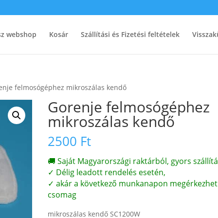
ész webshop
Kosár
Szállítási és Fizetési feltételek
Visszak
enje felmosógéphez mikroszálas kendő
Gorenje felmosógéphez
mikroszálas kendő
2500
Ft
🚚 Saját Magyarországi raktárból, gyors szállítá
✓ Délig leadott rendelés esetén,
✓ akár a következő munkanapon megérkezhet
csomag
mikroszálas kendő SC1200W