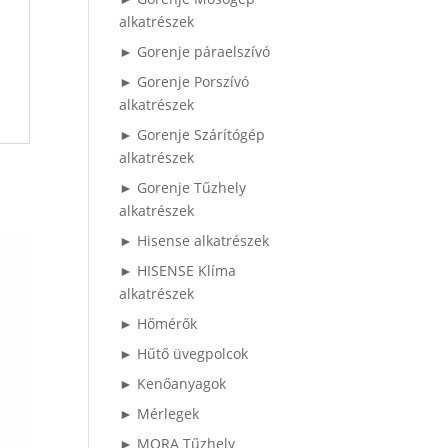
alkatrészek
► Gorenje páraelszívó
► Gorenje Porszívó
alkatrészek
► Gorenje Szárítógép
alkatrészek
► Gorenje Tűzhely
alkatrészek
► Hisense alkatrészek
► HISENSE Klíma
alkatrészek
► Hőmérők
► Hűtő üvegpolcok
► Kenőanyagok
► Mérlegek
► MORA Tűzhely