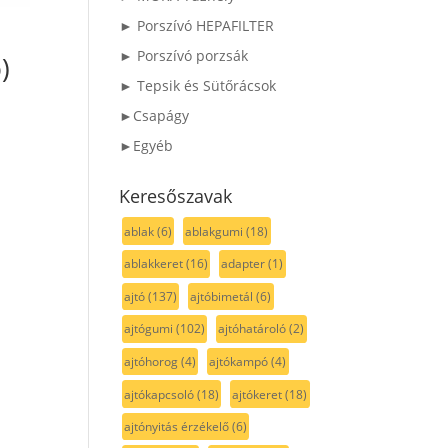
► Porszívó HEPAFILTER
► Porszívó porzsák
)
► Tepsik és Sütőrácsok
►Csapágy
►Egyéb
Keresőszavak
ablak
(6)
ablakgumi
(18)
ablakkeret
(16)
adapter
(1)
ajtó
(137)
ajtóbimetál
(6)
ajtógumi
(102)
ajtóhatároló
(2)
ajtóhorog
(4)
ajtókampó
(4)
ajtókapcsoló
(18)
ajtókeret
(18)
ajtónyitás érzékelő
(6)