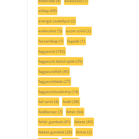
elektróda
(8)
elválasztó
(1)
előlap
(60)
energia szabályzó
(2)
evőeszköz
(5)
ezüst színű
(2)
facsarókúp
(1)
fagadó
(1)
fagyasztó
(182)
fagyasztó belső ajtók
(35)
fagyasztófiók
(45)
fagyasztóláda
(27)
fagyasztószekrény
(14)
fali tartó
(4)
fedél
(38)
fedőlemez
(7)
fehér
(64)
fehér gombok
(41)
fekete
(45)
fekete gombok
(26)
felirat
(2)