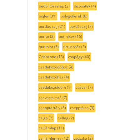
beőblítőszelep
(2)
biztosíték
(4)
bojler
(31)
bolygókerék
(6)
bordás szíj
(21)
bordásszíj
(7)
borító
(2)
botmixer
(16)
burkolat
(5)
citrusprés
(3)
Crispzone
(13)
csapágy
(40)
csatlakozódoboz
(4)
csatlakozóház
(4)
csatlakozóidom
(1)
csavar
(7)
csavartakaró
(7)
csepptartály
(3)
csepptálca
(3)
csiga
(2)
csillag
(2)
csillámlap
(11)
csillámlemez
(12)
csúszka
(2)