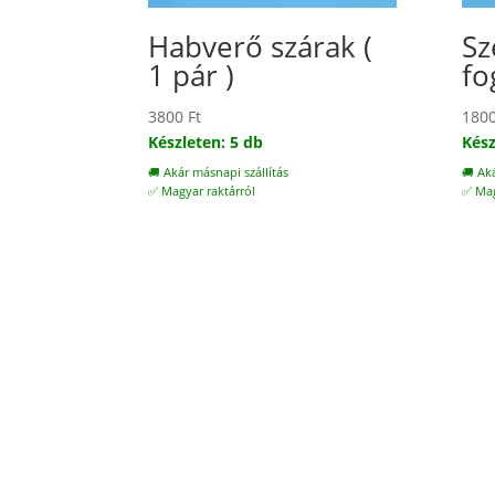
Habverő szárak (
Sz
1 pár )
fo
3800
Ft
180
Készleten: 5 db
Kész
🚚 Akár másnapi szállítás
🚚 Ak
✅ Magyar raktárról
✅ Mag