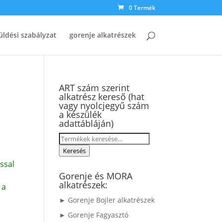
0 Termék
üldési szabályzat
gorenje alkatrészek
ART szám szerint
alkatrész kereső (hat
vagy nyolcjegyű szám
a készülék
adattábláján)
Keresés
a
Keresés
következőre:
ssal
Gorenje és MORA
alkatrészek:
 a
► Gorenje Bojler alkatrészek
► Gorenje Fagyasztó