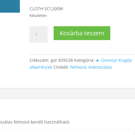
CLOTH SC1200W
Készleten
Gorenje
Kosárba teszem
felmosógéphez
mikroszálas
kendő
mennyiség
Cikkszám:
gor 839538
Kategória:
► Gorenje Kisgép
alkatrészek
Címkék:
felmosó
,
mikroszálas
szálas felmosó kendő használható: