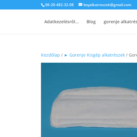
06-20-482-32-08
boyalkatreszek@gmail.com
Adatkezelésről…
Blog
gorenje alkatr
Kezdőlap
/
► Gorenje Kisgép alkatrészek
/ Gor