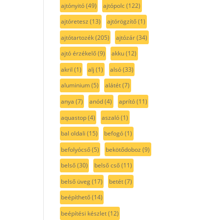
ajtónyitó
(49)
ajtópolc
(122)
ajtóretesz
(13)
ajtórögzítő
(1)
ajtótartozék
(205)
ajtózár
(34)
ajtó érzékelő
(9)
akku
(12)
akril
(1)
alj
(1)
alsó
(33)
aluminium
(5)
alátét
(7)
anya
(7)
anód
(4)
aprító
(11)
aquastop
(4)
aszaló
(1)
bal oldali
(15)
befogó
(1)
befolyócső
(5)
bekötődoboz
(9)
belső
(30)
belső cső
(11)
belső üveg
(17)
betét
(7)
beépíthető
(14)
beépítési készlet
(12)