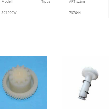
Modell
Típus
ART szám
SC1200W
737644