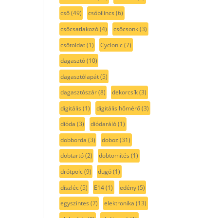
cső
(49)
csőbilincs
(6)
csőcsatlakozó
(4)
csőcsonk
(3)
csőtoldat
(1)
Cyclonic
(7)
dagasztó
(10)
dagasztólapát
(5)
dagasztószár
(8)
dekorcsík
(3)
digitális
(1)
digitális hőmérő
(3)
dióda
(3)
diódaráló
(1)
dobborda
(3)
doboz
(31)
dobtartó
(2)
dobtömítés
(1)
drótpolc
(9)
dugó
(1)
díszléc
(5)
E14
(1)
edény
(5)
egyszintes
(7)
elektronika
(13)