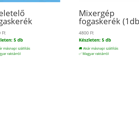
eletelő
Mixergép
gaskerék
fogaskerék (1db
0
Ft
4800
Ft
leten: 5 db
Készleten: 5 db
ár másnapi szállítás
🚚 Akár másnapi szállítás
yar raktárról
✅ Magyar raktárról