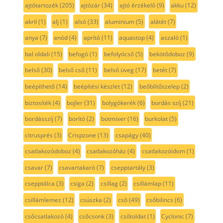
ajtótartozék
(205)
ajtózár
(34)
ajtó érzékelő
(9)
akku
(12)
akril
(1)
alj
(1)
alsó
(33)
aluminium
(5)
alátét
(7)
anya
(7)
anód
(4)
aprító
(11)
aquastop
(4)
aszaló
(1)
bal oldali
(15)
befogó
(1)
befolyócső
(5)
bekötődoboz
(9)
belső
(30)
belső cső
(11)
belső üveg
(17)
betét
(7)
beépíthető
(14)
beépítési készlet
(12)
beőblítőszelep
(2)
biztosíték
(4)
bojler
(31)
bolygókerék
(6)
bordás szíj
(21)
bordásszíj
(7)
borító
(2)
botmixer
(16)
burkolat
(5)
citrusprés
(3)
Crispzone
(13)
csapágy
(40)
csatlakozódoboz
(4)
csatlakozóház
(4)
csatlakozóidom
(1)
csavar
(7)
csavartakaró
(7)
csepptartály
(3)
csepptálca
(3)
csiga
(2)
csillag
(2)
csillámlap
(11)
csillámlemez
(12)
csúszka
(2)
cső
(49)
csőbilincs
(6)
csőcsatlakozó
(4)
csőcsonk
(3)
csőtoldat
(1)
Cyclonic
(7)