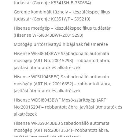
tudástár (Gorenje K5341SH-B-730634)
Gorenje kombinált tűzhely – készülékspecifikus
tudástár (Gorenje K6351WF – 595210)
Hisense mosógép – készülékspecifikus tudástár
(Hisense WF5I8043BWF-20015293)
Mosógép ürítőszivattyú hibájának felismerése
Hisense WF5I8043BWF Szabadonálló automata
mosógép (ART No: 20015293)– robbantott ábra,
javítási útmutatók és alkatrészek
Hisense WF5I1045BBQ Szabadonálló automata
mosógép (ART No: 20016652) – robbantott ábra,
javítási útmutatók és alkatrészek
Hisense WD5I8043BWF Mosó-szárítógép (ART
No:20015294)– robbantott ábra, javítási útmutatók és
alkatrészek
Hisense WF3S9043BB3 Szabadonálló automata
mosógép (ART No:20013534)– robbantott ábra,