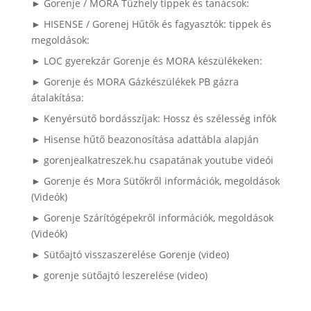
► Gorenje / MORA Tűzhely tippek és tanácsok:
► HISENSE / Gorenej Hűtők és fagyasztók: tippek és
megoldások:
► LOC gyerekzár Gorenje és MORA készülékeken:
► Gorenje és MORA Gázkészülékek PB gázra
átalakítása:
► Kenyérsütő bordásszíjak: Hossz és szélesség infók
► Hisense hűtő beazonosítása adattábla alapján
► gorenjealkatreszek.hu csapatának youtube videói
► Gorenje és Mora Sütőkről információk, megoldások
(Videók)
► Gorenje Szárítógépekről információk, megoldások
(Videók)
► Sütőajtó visszaszerelése Gorenje (video)
► gorenje sütőajtó leszerelése (video)