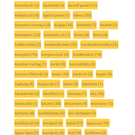
keverőszár
(2)
keverőtál
(3)
kezelő panel
(11)
kifolyócső
(16)
kijelző panel
(1)
kilincs
(30)
kinyomó szivattyú
(4)
kisgép
(34)
kiskerék
(7)
kisállat
(1)
kivetőpánt
(23)
kivezető cső
(1)
klixon
(4)
klíma
(4)
kolbásztöltő
(2)
kombinált kefe
(23)
kombináltszívófej
(22)
komplett
(16)
kompresszor
(4)
kondenzátor
(14)
konyhai mérleg
(1)
korlát
(6)
koronafűtés
(3)
koszorú fűtőszál
(3)
kosár
(34)
kosársín
(3)
kupak
(5)
kuplung
(8)
kutyaszőr
(1)
kábel
(9)
kábeldob
(1)
kávédaráló
(3)
kávéfőző
(1)
kémény
(1)
kés
(16)
késtisztító
(1)
készlet
(38)
kétszintes
(4)
kézimixer
(5)
körfütés
(8)
körfűtőbetét
(5)
kör fűtőbetét
(5)
körfűtőszál
(6)
középső
(9)
külső
(27)
laposszíj
(19)
lapos tepsi
(5)
lassúprés
(6)
led
(14)
LedVision
(2)