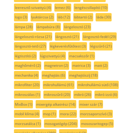
leeresztő szivattyú
(4)
lemez
(6)
lengéscsillapító
(10)
logo
(3)
lyuktárcsa
(2)
láb
(12)
lábtartó
(2)
láda
(30)
lámpa
(28)
lámpabúra
(8)
lángelosztó
(23)
lángelosztó-rózsa
(21)
lángosztó
(21)
lángosztó-fedél
(29)
lángosztó-tető
(27)
légkeverésfűtőtest
(3)
légszűrő
(21)
légtisztító
(2)
lúgszivattyú
(4)
macsakszőr
(1)
maghőmérő
(2)
magnetron
(2)
matrica
(3)
matt
(2)
mechanika
(4)
meghajtás
(6)
meghajtószíj
(18)
mikrofilter
(20)
mikrohullámú
(61)
mikrohullámú sütő
(108)
mikroszálas
(1)
mikroszűrő
(20)
mikró
(26)
mikró izzó
(6)
MixBox
(1)
mixergép alkatrész
(14)
mixer szár
(7)
mobil klíma
(4)
mop
(1)
mora
(22)
morzsaporszívó
(3)
morzsatálca
(1)
mosogatógép
(204)
mososzaritogep
(5)