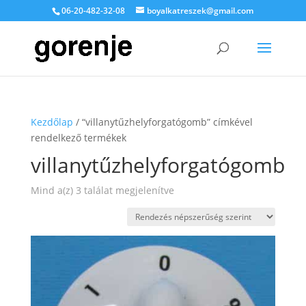
06-20-482-32-08
boyalkatreszek@gmail.com
Kezdőlap
/ “villanytűzhelyforgatógomb” címkével
rendelkező termékek
villanytűzhelyforgatógomb
Sorted
Mind a(z) 3 találat megjelenítve
by
popularity