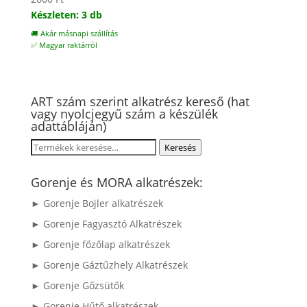
Készleten: 3 db
🚚 Akár másnapi szállítás
✅ Magyar raktárról
ART szám szerint alkatrész kereső (hat
vagy nyolcjegyű szám a készülék
adattábláján)
Keresés
Keresés
a
következőre:
Gorenje és MORA alkatrészek:
► Gorenje Bojler alkatrészek
► Gorenje Fagyasztó Alkatrészek
► Gorenje főzőlap alkatrészek
► Gorenje Gáztűzhely Alkatrészek
► Gorenje Gőzsütők
► Gorenje Hűtő alkatrészek