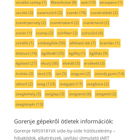
vízváltó szelep
(1)
WaveActive
(8)
wok
(10)
xtraspace
(1)
zacskó
(2)
zavarszűrő
(2)
zsanér
(76)
zsanéralátét
(2)
zsanérpersely
(2)
zsanértakaró
(2)
zsanértartó
(2)
zsinór
(1)
zsomp
(2)
zsírfilter
(2)
zsírszűrő
(6)
zsírálló
(1)
zöldségfiók
(50)
állítható láb
(7)
áramlás
(1)
átlátszó
(16)
égőfedél
(35)
égőfej
(1)
égőház
(9)
égőtető
(27)
ékszíj
(36)
élvédő
(5)
érzékelő
(3)
óraház
(2)
úszó
(3)
üst
(5)
üstgumi
(2)
üstszáj gumi
(14)
ütköző
(2)
üveg
(123)
üvegajtó
(17)
üvegbúra
(2)
üvegkehely
(3)
üveglap
(3)
üvegtartó
(6)
üvegtető
(2)
üvegtányér
(13)
Gorenje gépekről ötletek információk:
Gorenje NRS9181VX side-by-side hűtőszekrény –
hibakódok, alkatrészek, javítási útmutató (ART