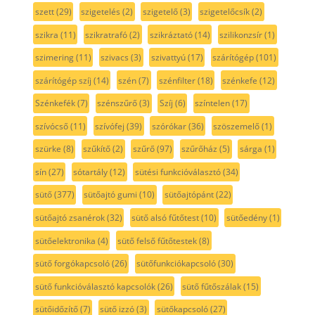
szett
(29)
szigetelés
(2)
szigetelő
(3)
szigetelőcsík
(2)
szikra
(11)
szikratrafó
(2)
szikráztató
(14)
szilikonzsír
(1)
szimering
(11)
szivacs
(3)
szivattyú
(17)
szárítógép
(101)
szárítógép szíj
(14)
szén
(7)
szénfilter
(18)
szénkefe
(12)
Szénkefék
(7)
szénszűrő
(3)
Szíj
(6)
színtelen
(17)
szívócső
(11)
szívófej
(39)
szórókar
(36)
szöszemelő
(1)
szürke
(8)
szűkítő
(2)
szűrő
(97)
szűrőház
(5)
sárga
(1)
sín
(27)
sótartály
(12)
sütési funkcióválasztó
(34)
sütő
(377)
sütőajtó gumi
(10)
sütőajtópánt
(22)
sütőajtó zsanérok
(32)
sütő alsó fűtőtest
(10)
sütőedény
(1)
sütőelektronika
(4)
sütő felső fűtőtestek
(8)
sütő forgókapcsoló
(26)
sütőfunkciókapcsoló
(30)
sütő funkcióválasztó kapcsolók
(26)
sütő fűtőszálak
(15)
sütőidőzítő
(7)
sütő izzó
(3)
sütőkapcsoló
(27)