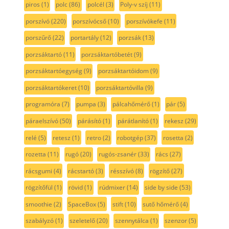
piros
(1)
polc
(86)
polcél
(3)
Poly-v szíj
(11)
porszívó
(220)
porszívócső
(10)
porszívókefe
(11)
porszűrő
(22)
portartály
(12)
porzsák
(13)
porzsáktartó
(11)
porzsáktartóbetét
(9)
porzsáktartóegység
(9)
porzsáktartóidom
(9)
porzsáktartókeret
(10)
porzsáktartóvilla
(9)
programóra
(7)
pumpa
(3)
pálcahőmérő
(1)
pár
(5)
páraelszívó
(50)
párásító
(1)
párátlanító
(1)
rekesz
(29)
relé
(5)
retesz
(1)
retro
(2)
robotgép
(37)
rosetta
(2)
rozetta
(11)
rugó
(20)
rugós-zsanér
(33)
rács
(27)
rácsgumi
(4)
rácstartó
(3)
résszívó
(8)
rögzítő
(27)
rögzítőfül
(1)
rövid
(1)
rúdmixer
(14)
side by side
(53)
smoothie
(2)
SpaceBox
(5)
stift
(10)
sutő hőmérő
(4)
szabályzó
(1)
szeletelő
(20)
szennytálca
(1)
szenzor
(5)