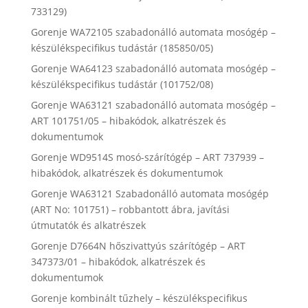
733129)
Gorenje WA72105 szabadonálló automata mosógép –
készülékspecifikus tudástár (185850/05)
Gorenje WA64123 szabadonálló automata mosógép –
készülékspecifikus tudástár (101752/08)
Gorenje WA63121 szabadonálló automata mosógép –
ART 101751/05 – hibakódok, alkatrészek és
dokumentumok
Gorenje WD9514S mosó-szárítógép – ART 737939 –
hibakódok, alkatrészek és dokumentumok
Gorenje WA63121 Szabadonálló automata mosógép
(ART No: 101751) – robbantott ábra, javítási
útmutatók és alkatrészek
Gorenje D7664N hőszivattyús szárítógép – ART
347373/01 – hibakódok, alkatrészek és
dokumentumok
Gorenje kombinált tűzhely – készülékspecifikus