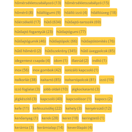
hőmérsékletszabályozó
(13)
hőmérsékletszabályzó
(15)
hőmérő
(8)
hőállógumi
(9)
hőálló izzó
(4)
hőállóüveg
(18)
hőérzékelő
(17)
hűtő
(634)
hűtőajtó-tartozék
(69)
hűtőajtó fogantyúk
(23)
hűtőajtógumi
(77)
hűtőajtógumik
(46)
hűtőajtópolc
(66)
hűtőajtótömítés
(76)
hűtő hőmérő
(2)
hűtőszekrény
(345)
hűtő üvegpolcok
(85)
idegentest csapda
(4)
idom
(1)
illatrúd
(2)
indító
(1)
inox
(56)
inox gombok
(42)
ionizáló kapcsoló
(1)
italkorlát
(38)
italtartó
(85)
italtartópolcok
(81)
izzó
(10)
izzó foglalat
(3)
jobb oldali
(10)
jégkockatartó
(3)
jégkészítő
(3)
kapcsoló
(40)
kapcsolósor
(1)
kapocs
(2)
kefe
(11)
kefésszívófej
(22)
kehely
(3)
kenyérsütő
(12)
kenőanyag
(1)
kerek
(28)
keret
(18)
keringtető
(1)
kerámia
(3)
kerámialap
(14)
keverőlapát
(4)