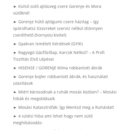
► Külső sütő ajtóüveg csere Gorenje és Mora
sütőknél
► Gorenje hűtő ajtógumi csere házilag – így
spórolhatsz tízezreket szerviz nélkül (Könnyen
cserélhető (hornyos) kivitel)
► Gyakran Ismételt Kérdések (GYIK)
► Ragyogó Gázfőzőlap, Karcok Nélkül? – A Profi
Tisztítás Első Lépései
► HISENSE / GORENJE klíma robbantott ábrák
► Gorenje bojler robbantott ábrák, és használati
utasítások
► Miért károsodnak a ruhák mosás közben? – Mosási
hibák és megoldásaik
► Mosási Katasztrófák: Így Mentsd meg a Ruháidat!
► 4 sütési hiba ami lehet hogy nem sütő
meghibásodás: