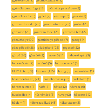
gyúrókampó
(1)
gyümölcsaszaló
(1)
gyümölcscentrifuga
(13)
gyümölcs passzírozó
(2)
gyümölcsprés
(5)
gyűrű
(2)
gázcsap
(3)
gázcső
(1)
gázelosztó-fedél
(26)
gázelosztó-tető
(25)
gázlap
(23)
gázrózsa
(23)
gázrózsa-fedél
(28)
gázrózsa-tető
(27)
gáztűzhely
(499)
gáztűzhelyégőfedél
(7)
gázégő
(4)
gázégőfedél
(28)
gázégőtető
(25)
gégecső
(22)
görgő
(36)
gőzsütő
(2)
habverő
(11)
habverőlapát
(3)
habverőszár
(7)
hajtómű
(5)
harmonikacső
(5)
HEPA Filter
(39)
Hisense
(115)
horog
(6)
hosszabítás
(1)
hosszbordás szíj
(21)
hosszbordásszíj
(6)
hurkatöltő
(1)
három szintes
(3)
hátfal
(1)
hátlap
(2)
házrész
(6)
húsdaráló
(14)
húshőmérő
(3)
hüvely
(2)
hőcserélő
(2)
hőelem
(1)
hőfokszabályzó
(48)
hőkorlátozó
(3)