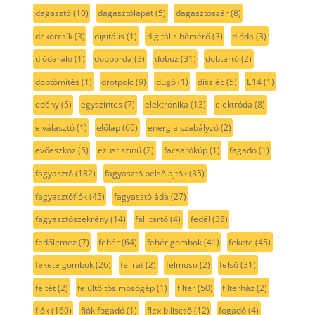
dagasztó
(10)
dagasztólapát
(5)
dagasztószár
(8)
dekorcsík
(3)
digitális
(1)
digitális hőmérő
(3)
dióda
(3)
diódaráló
(1)
dobborda
(3)
doboz
(31)
dobtartó
(2)
dobtömítés
(1)
drótpolc
(9)
dugó
(1)
díszléc
(5)
E14
(1)
edény
(5)
egyszintes
(7)
elektronika
(13)
elektróda
(8)
elválasztó
(1)
előlap
(60)
energia szabályzó
(2)
evőeszköz
(5)
ezüst színű
(2)
facsarókúp
(1)
fagadó
(1)
fagyasztó
(182)
fagyasztó belső ajtók
(35)
fagyasztófiók
(45)
fagyasztóláda
(27)
fagyasztószekrény
(14)
fali tartó
(4)
fedél
(38)
fedőlemez
(7)
fehér
(64)
fehér gombok
(41)
fekete
(45)
fekete gombok
(26)
felirat
(2)
felmosó
(2)
felső
(31)
feltét
(2)
felültöltős mosógép
(1)
filter
(50)
filterház
(2)
fiók
(160)
fiók fogadó
(1)
flexibiliscső
(12)
fogadó
(4)