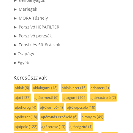
► Kenőanyagok
► Mérlegek
► MORA Tűzhely
► Porszívó HEPAFILTER
► Porszívó porzsák
► Tepsik és Sütőrácsok
►Csapágy
►Egyéb
Keresőszavak
ablak
(6)
ablakgumi
(18)
ablakkeret
(16)
adapter
(1)
ajtó
(137)
ajtóbimetál
(6)
ajtógumi
(102)
ajtóhatároló
(2)
ajtóhorog
(4)
ajtókampó
(4)
ajtókapcsoló
(18)
ajtókeret
(18)
ajtónyitás érzékelő
(6)
ajtónyitó
(49)
ajtópolc
(122)
ajtóretesz
(13)
ajtórögzítő
(1)