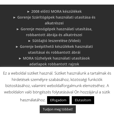
► 2008 előtti MORA készülékek
► Gorenje Szárítógépek használati utasítása és
alkatrészei
► Gorenje mosógépek használati utasítása,
robbantott ábrája és alkatrészei
► Sütőajtó leszerelése (Videó)
► Gorenje beépíthető készülékek használati
utasításai és robbantott ábrái
► MORA tűzhelyek használati utasítások
adatlapok robbantott rajzok
► Gorenje Bojler Vízkő problémák és
Ez a weboldal sütiket használ. Sütiket használunk a tartalmak és
megoldások
hirdetések személyre szabásához, közösségi funkciók
► 6 gyakori sütő hiba, és megoldások
biztosításához, valamint weboldalforgalmunk elemzéséhez. A
♦Gorenje Háztartásigépek adattábláiról:
weboldalon való böngészés folytatásával Ön hozzájárul a sütik
használatához.
Elfogadom
Elutasítom
Tudjon meg többet!
V.A. Elektro Boys Kft. - 2018 - Minden jog fenntartva!