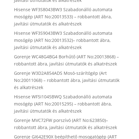
javítási útmutatók és alkatrészek
Hisense WF3S8043BW3 Szabadonálló automata
mosógép (ART No:20013533) – robbantott ábra,
javítási útmutatók és alkatrészek
Hisense WF3S9043BW3 Szabadonálló automata
mosógép (ART No:20013532)– robbantott ábra,
javítási útmutatók és alkatrészek
Gorenje WC48G4BG4 Borhűtő (ART No:20013868) –
robbantott ábra, javítási útmutatók és alkatrészek
Gorenje W3D2A854ADS Mosó-szárítógép (Art
No:20011068) – robbantott ábra, javítási útmutatók
és alkatrészek
Hisense WF5I1045BWQ Szabadonálló automata
mosógép (ART No:20015295) – robbantott ábra,
javítási útmutatók és alkatrészek
Gorenje MVC72FW porszívó (ART No:623850)–
robbantott ábra, javítási útmutatók és alkatrészek
Gorenje GI642E90X beépíthető mosogatógép (ART