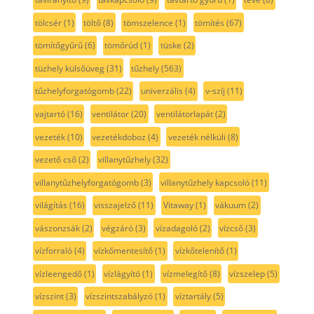
tölcsér
(1)
töltő
(8)
tömszelence
(1)
tömítés
(67)
tömítőgyűrű
(6)
tömőrúd
(1)
tüske
(2)
tüzhely külsőüveg
(31)
tűzhely
(563)
tűzhelyforgatógomb
(22)
univerzális
(4)
v-szíj
(11)
vajtartó
(16)
ventilátor
(20)
ventilátorlapát
(2)
vezeték
(10)
vezetékdoboz
(4)
vezeték nélküli
(8)
vezető cső
(2)
villanytűzhely
(32)
villanytűzhelyforgatógomb
(3)
villanytűzhely kapcsoló
(11)
világítás
(16)
visszajelző
(11)
Vitaway
(1)
vákuum
(2)
vászonzsák
(2)
végzáró
(3)
vízadagoló
(2)
vízcső
(3)
vízforraló
(4)
vízkőmentesítő
(1)
vízkőtelenítő
(1)
vízleengedő
(1)
vízlágyító
(1)
vízmelegítő
(8)
vízszelep
(5)
vízszint
(3)
vízszintszabályzó
(1)
víztartály
(5)