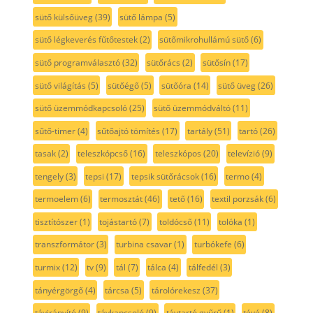
sütő külsőüveg
(39)
sütő lámpa
(5)
sütő légkeverés fűtőtestek
(2)
sütőmikrohullámú sütő
(6)
sütő programválasztó
(32)
sütőrács
(2)
sütősín
(17)
sütő világítás
(5)
sütőégő
(5)
sütőóra
(14)
sütő üveg
(26)
sütő üzemmódkapcsoló
(25)
sütő üzemmódváltó
(11)
sűtő-timer
(4)
sűtőajtó tömítés
(17)
tartály
(51)
tartó
(26)
tasak
(2)
teleszkópcső
(16)
teleszkópos
(20)
televízió
(9)
tengely
(3)
tepsi
(17)
tepsik sütőrácsok
(16)
termo
(4)
termoelem
(6)
termosztát
(46)
tető
(16)
textil porzsák
(6)
tisztítószer
(1)
tojástartó
(7)
toldócső
(11)
tolóka
(1)
transzformátor
(3)
turbina csavar
(1)
turbókefe
(6)
turmix
(12)
tv
(9)
tál
(7)
tálca
(4)
tálfedél
(3)
tányérgörgő
(4)
tárcsa
(5)
tárolórekesz
(37)
távirányító
(9)
távkapcsoló
(9)
távtartó gyűrű
(1)
tévé
(8)