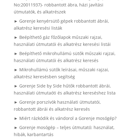
No:20011937)- robbantott ábra, házi javítási
útmutatók, és alkatrészek
► Gorenje kenyérsütő gépek robbantott ábrái,
alkatrész keresési listák
► Beépíthető gáz főzőlapok műszaki rajzai,
használati útmutatói és alkatrész keresési listái
► Beépíthető mikrohullámú sütők műszaki rajzai,
használati útmutatói és alkatrész keresés
► Mikrohullámú sütők leírásai, műszaki rajzai,
alkatrész keresésben segítség
► Gorenje Side by Side hűtők robbantott ábrái,
használati útmutaóti és alkatrész kereséshez lista
► Gorenje porszívók használati útmutatói,
robbantott ábrái és alkatrész keresés
► Miért rázkódik és vándorol a Gorenje mosógép?
► Gorenje mosógép – teljes útmutató: használat,
hibák, karbantartás