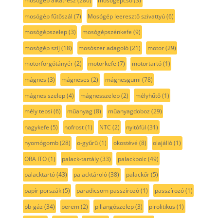
mosógép alkatrész
(280)
mosógépcső
(3)
mosógép fűtőszál
(7)
Mosógép leeresztő szivattyú
(6)
mosógépszelep
(3)
mosógépszénkefe
(9)
mosógép szíj
(18)
mosószer adagoló
(21)
motor
(29)
motorforgótányér
(2)
motorkefe
(7)
motortartó
(1)
mágnes
(3)
mágneses
(2)
mágnesgumi
(78)
mágnes szelep
(4)
mágnesszelep
(2)
mélyhűtő
(1)
mély tepsi
(6)
műanyag
(8)
műanyagdoboz
(29)
nagykefe
(5)
nofrost
(1)
NTC
(2)
nyitófül
(31)
nyomógomb
(28)
o-gyűrű
(1)
okostévé
(8)
olajálló
(1)
ORA ITO
(1)
palack-tartály
(33)
palackpolc
(49)
palacktartó
(43)
palacktároló
(38)
palackőr
(5)
papír porszák
(5)
paradicsom passzírozó
(1)
passzírozó
(1)
pb-gáz
(34)
perem
(2)
pillangószelep
(3)
pirolitikus
(1)