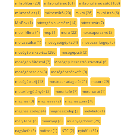
mikrofilter
(20)
mikrohullámú
(61)
mikrohullámú sütő
(108)
mikroszálas
(1)
mikroszűrő
(20)
mikró
(26)
mikró izzó
(6)
MixBox
(1)
mixergép alkatrész
(14)
mixer szár
(7)
mobil klíma
(4)
mop
(1)
mora
(22)
morzsaporszívó
(3)
morzsatálca
(1)
mosogatógép
(204)
mososzaritogep
(5)
mosógép alkatrész
(280)
mosógépcső
(3)
mosógép fűtőszál
(7)
Mosógép leeresztő szivattyú
(6)
mosógépszelep
(3)
mosógépszénkefe
(9)
mosógép szíj
(18)
mosószer adagoló
(21)
motor
(29)
motorforgótányér
(2)
motorkefe
(7)
motortartó
(1)
mágnes
(3)
mágneses
(2)
mágnesgumi
(78)
mágnes szelep
(4)
mágnesszelep
(2)
mélyhűtő
(1)
mély tepsi
(6)
műanyag
(8)
műanyagdoboz
(29)
nagykefe
(5)
nofrost
(1)
NTC
(2)
nyitófül
(31)