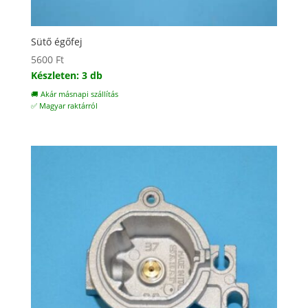
Sütő égőfej
5600
Ft
Készleten: 3 db
🚚 Akár másnapi szállítás
✅ Magyar raktárról