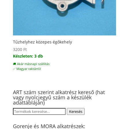
Tűzhelyhez közepes égőkehely
3200
Ft
Készleten: 3 db
🚚 Akár másnapi szállítás
✅ Magyar raktárról
ART szám szerint alkatrész kereső (hat
vagy nyolcjegyű szám a készülék
adattábláján)
Keresés
Keresés
a
következőre:
Gorenje és MORA alkatrészek: