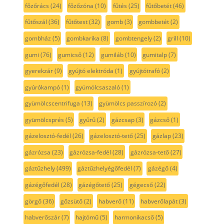
főzőrács
(24)
főzőzóna
(10)
fűtés
(25)
fűtőbetét
(46)
fűtőszál
(36)
fűtőtest
(32)
gomb
(3)
gombbetét
(2)
gombház
(5)
gombkarika
(8)
gombtengely
(2)
grill
(10)
gumi
(76)
gumicső
(12)
gumiláb
(10)
gumitalp
(7)
gyerekzár
(9)
gyújtó elektróda
(1)
gyújtótrafó
(2)
gyúrókampó
(1)
gyümölcsaszaló
(1)
gyümölcscentrifuga
(13)
gyümölcs passzírozó
(2)
gyümölcsprés
(5)
gyűrű
(2)
gázcsap
(3)
gázcső
(1)
gázelosztó-fedél
(26)
gázelosztó-tető
(25)
gázlap
(23)
gázrózsa
(23)
gázrózsa-fedél
(28)
gázrózsa-tető
(27)
gáztűzhely
(499)
gáztűzhelyégőfedél
(7)
gázégő
(4)
gázégőfedél
(28)
gázégőtető
(25)
gégecső
(22)
görgő
(36)
gőzsütő
(2)
habverő
(11)
habverőlapát
(3)
habverőszár
(7)
hajtómű
(5)
harmonikacső
(5)