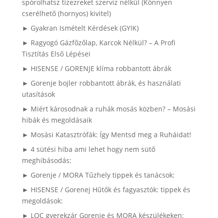
spórolhatsz tízezreket szerviz nélkül (Könnyen
cserélhető (hornyos) kivitel)
► Gyakran Ismételt Kérdések (GYIK)
► Ragyogó Gázfőzőlap, Karcok Nélkül? – A Profi
Tisztítás Első Lépései
► HISENSE / GORENJE klíma robbantott ábrák
► Gorenje bojler robbantott ábrák, és használati
utasítások
► Miért károsodnak a ruhák mosás közben? – Mosási
hibák és megoldásaik
► Mosási Katasztrófák: Így Mentsd meg a Ruháidat!
► 4 sütési hiba ami lehet hogy nem sütő
meghibásodás:
► Gorenje / MORA Tűzhely tippek és tanácsok:
► HISENSE / Gorenej Hűtők és fagyasztók: tippek és
megoldások:
► LOC gyerekzár Gorenje és MORA készülékeken: