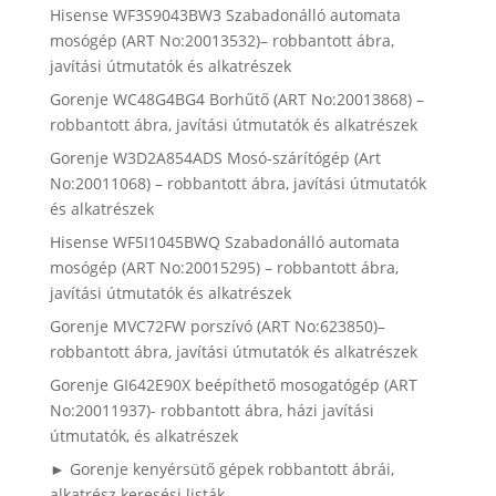
Hisense WF3S9043BW3 Szabadonálló automata
mosógép (ART No:20013532)– robbantott ábra,
javítási útmutatók és alkatrészek
Gorenje WC48G4BG4 Borhűtő (ART No:20013868) –
robbantott ábra, javítási útmutatók és alkatrészek
Gorenje W3D2A854ADS Mosó-szárítógép (Art
No:20011068) – robbantott ábra, javítási útmutatók
és alkatrészek
Hisense WF5I1045BWQ Szabadonálló automata
mosógép (ART No:20015295) – robbantott ábra,
javítási útmutatók és alkatrészek
Gorenje MVC72FW porszívó (ART No:623850)–
robbantott ábra, javítási útmutatók és alkatrészek
Gorenje GI642E90X beépíthető mosogatógép (ART
No:20011937)- robbantott ábra, házi javítási
útmutatók, és alkatrészek
► Gorenje kenyérsütő gépek robbantott ábrái,
alkatrész keresési listák