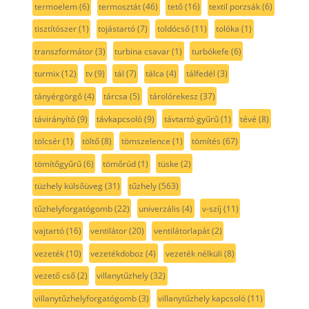
termoelem
(6)
termosztát
(46)
tető
(16)
textil porzsák
(6)
tisztítószer
(1)
tojástartó
(7)
toldócső
(11)
tolóka
(1)
transzformátor
(3)
turbina csavar
(1)
turbókefe
(6)
turmix
(12)
tv
(9)
tál
(7)
tálca
(4)
tálfedél
(3)
tányérgörgő
(4)
tárcsa
(5)
tárolórekesz
(37)
távirányító
(9)
távkapcsoló
(9)
távtartó gyűrű
(1)
tévé
(8)
tölcsér
(1)
töltő
(8)
tömszelence
(1)
tömítés
(67)
tömítőgyűrű
(6)
tömőrúd
(1)
tüske
(2)
tüzhely külsőüveg
(31)
tűzhely
(563)
tűzhelyforgatógomb
(22)
univerzális
(4)
v-szíj
(11)
vajtartó
(16)
ventilátor
(20)
ventilátorlapát
(2)
vezeték
(10)
vezetékdoboz
(4)
vezeték nélküli
(8)
vezető cső
(2)
villanytűzhely
(32)
villanytűzhelyforgatógomb
(3)
villanytűzhely kapcsoló
(11)