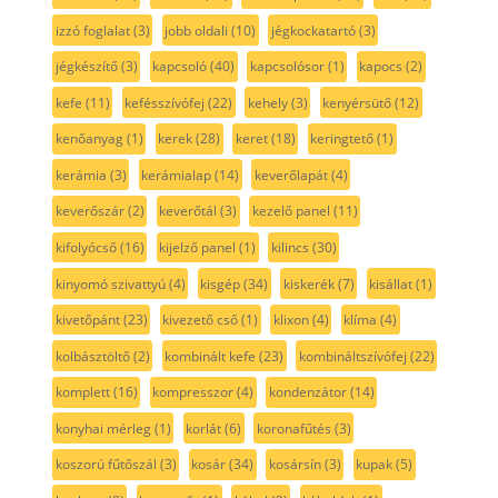
izzó foglalat
(3)
jobb oldali
(10)
jégkockatartó
(3)
jégkészítő
(3)
kapcsoló
(40)
kapcsolósor
(1)
kapocs
(2)
kefe
(11)
kefésszívófej
(22)
kehely
(3)
kenyérsütő
(12)
kenőanyag
(1)
kerek
(28)
keret
(18)
keringtető
(1)
kerámia
(3)
kerámialap
(14)
keverőlapát
(4)
keverőszár
(2)
keverőtál
(3)
kezelő panel
(11)
kifolyócső
(16)
kijelző panel
(1)
kilincs
(30)
kinyomó szivattyú
(4)
kisgép
(34)
kiskerék
(7)
kisállat
(1)
kivetőpánt
(23)
kivezető cső
(1)
klixon
(4)
klíma
(4)
kolbásztöltő
(2)
kombinált kefe
(23)
kombináltszívófej
(22)
komplett
(16)
kompresszor
(4)
kondenzátor
(14)
konyhai mérleg
(1)
korlát
(6)
koronafűtés
(3)
koszorú fűtőszál
(3)
kosár
(34)
kosársín
(3)
kupak
(5)