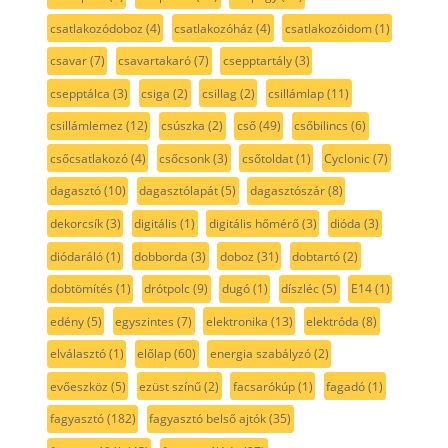
csatlakozódoboz
(4)
csatlakozóház
(4)
csatlakozóidom
(1)
csavar
(7)
csavartakaró
(7)
csepptartály
(3)
csepptálca
(3)
csiga
(2)
csillag
(2)
csillámlap
(11)
csillámlemez
(12)
csúszka
(2)
cső
(49)
csőbilincs
(6)
csőcsatlakozó
(4)
csőcsonk
(3)
csőtoldat
(1)
Cyclonic
(7)
dagasztó
(10)
dagasztólapát
(5)
dagasztószár
(8)
dekorcsík
(3)
digitális
(1)
digitális hőmérő
(3)
dióda
(3)
diódaráló
(1)
dobborda
(3)
doboz
(31)
dobtartó
(2)
dobtömítés
(1)
drótpolc
(9)
dugó
(1)
díszléc
(5)
E14
(1)
edény
(5)
egyszintes
(7)
elektronika
(13)
elektróda
(8)
elválasztó
(1)
előlap
(60)
energia szabályzó
(2)
evőeszköz
(5)
ezüst színű
(2)
facsarókúp
(1)
fagadó
(1)
fagyasztó
(182)
fagyasztó belső ajtók
(35)