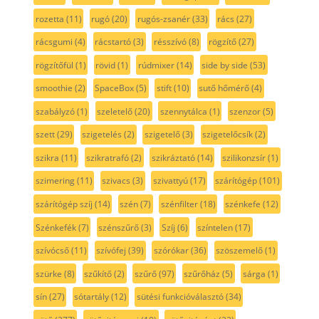
rozetta
(11)
rugó
(20)
rugós-zsanér
(33)
rács
(27)
rácsgumi
(4)
rácstartó
(3)
résszívó
(8)
rögzítő
(27)
rögzítőfül
(1)
rövid
(1)
rúdmixer
(14)
side by side
(53)
smoothie
(2)
SpaceBox
(5)
stift
(10)
sutő hőmérő
(4)
szabályzó
(1)
szeletelő
(20)
szennytálca
(1)
szenzor
(5)
szett
(29)
szigetelés
(2)
szigetelő
(3)
szigetelőcsík
(2)
szikra
(11)
szikratrafó
(2)
szikráztató
(14)
szilikonzsír
(1)
szimering
(11)
szivacs
(3)
szivattyú
(17)
szárítógép
(101)
szárítógép szíj
(14)
szén
(7)
szénfilter
(18)
szénkefe
(12)
Szénkefék
(7)
szénszűrő
(3)
Szíj
(6)
színtelen
(17)
szívócső
(11)
szívófej
(39)
szórókar
(36)
szöszemelő
(1)
szürke
(8)
szűkítő
(2)
szűrő
(97)
szűrőház
(5)
sárga
(1)
sín
(27)
sótartály
(12)
sütési funkcióválasztó
(34)