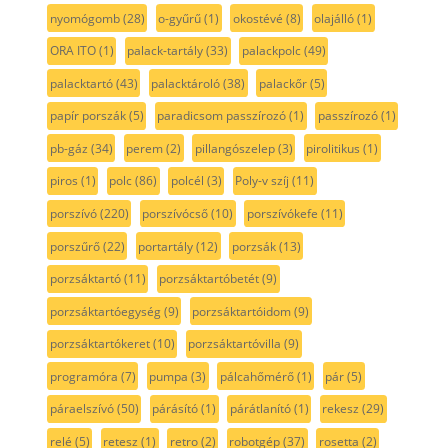
nyomógomb
(28)
o-gyűrű
(1)
okostévé
(8)
olajálló
(1)
ORA ITO
(1)
palack-tartály
(33)
palackpolc
(49)
palacktartó
(43)
palacktároló
(38)
palackőr
(5)
papír porszák
(5)
paradicsom passzírozó
(1)
passzírozó
(1)
pb-gáz
(34)
perem
(2)
pillangószelep
(3)
pirolitikus
(1)
piros
(1)
polc
(86)
polcél
(3)
Poly-v szíj
(11)
porszívó
(220)
porszívócső
(10)
porszívókefe
(11)
porszűrő
(22)
portartály
(12)
porzsák
(13)
porzsáktartó
(11)
porzsáktartóbetét
(9)
porzsáktartóegység
(9)
porzsáktartóidom
(9)
porzsáktartókeret
(10)
porzsáktartóvilla
(9)
programóra
(7)
pumpa
(3)
pálcahőmérő
(1)
pár
(5)
páraelszívó
(50)
párásító
(1)
párátlanító
(1)
rekesz
(29)
relé
(5)
retesz
(1)
retro
(2)
robotgép
(37)
rosetta
(2)