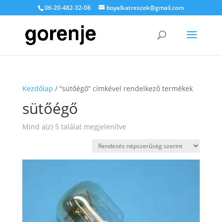
06-20-482-32-08
boyalkatreszek@gmail.com
Kezdőlap
/ “sütőégő” címkével rendelkező termékek
sütőégő
Sorted
Mind a(z) 5 találat megjelenítve
by
popularity