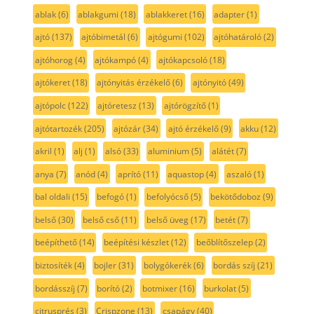
ablak
(6)
ablakgumi
(18)
ablakkeret
(16)
adapter
(1)
ajtó
(137)
ajtóbimetál
(6)
ajtógumi
(102)
ajtóhatároló
(2)
ajtóhorog
(4)
ajtókampó
(4)
ajtókapcsoló
(18)
ajtókeret
(18)
ajtónyitás érzékelő
(6)
ajtónyitó
(49)
ajtópolc
(122)
ajtóretesz
(13)
ajtórögzítő
(1)
ajtótartozék
(205)
ajtózár
(34)
ajtó érzékelő
(9)
akku
(12)
akril
(1)
alj
(1)
alsó
(33)
aluminium
(5)
alátét
(7)
anya
(7)
anód
(4)
aprító
(11)
aquastop
(4)
aszaló
(1)
bal oldali
(15)
befogó
(1)
befolyócső
(5)
bekötődoboz
(9)
belső
(30)
belső cső
(11)
belső üveg
(17)
betét
(7)
beépíthető
(14)
beépítési készlet
(12)
beőblítőszelep
(2)
biztosíték
(4)
bojler
(31)
bolygókerék
(6)
bordás szíj
(21)
bordásszíj
(7)
borító
(2)
botmixer
(16)
burkolat
(5)
citrusprés
(3)
Crispzone
(13)
csapágy
(40)