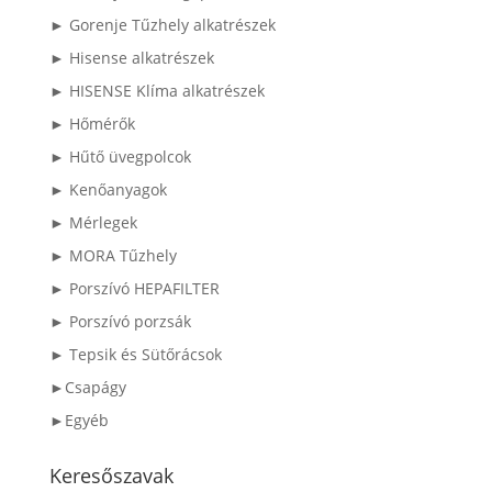
► Gorenje Tűzhely alkatrészek
► Hisense alkatrészek
► HISENSE Klíma alkatrészek
► Hőmérők
► Hűtő üvegpolcok
► Kenőanyagok
► Mérlegek
► MORA Tűzhely
► Porszívó HEPAFILTER
► Porszívó porzsák
► Tepsik és Sütőrácsok
►Csapágy
►Egyéb
Keresőszavak