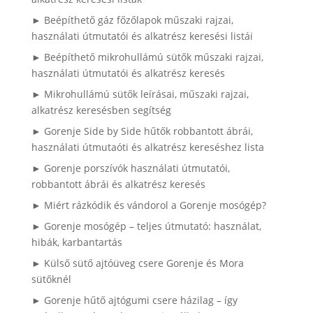
► Beépíthető gáz főzőlapok műszaki rajzai,
használati útmutatói és alkatrész keresési listái
► Beépíthető mikrohullámú sütők műszaki rajzai,
használati útmutatói és alkatrész keresés
► Mikrohullámú sütők leírásai, műszaki rajzai,
alkatrész keresésben segítség
► Gorenje Side by Side hűtők robbantott ábrái,
használati útmutaóti és alkatrész kereséshez lista
► Gorenje porszívók használati útmutatói,
robbantott ábrái és alkatrész keresés
► Miért rázkódik és vándorol a Gorenje mosógép?
► Gorenje mosógép – teljes útmutató: használat,
hibák, karbantartás
► Külső sütő ajtóüveg csere Gorenje és Mora
sütőknél
► Gorenje hűtő ajtógumi csere házilag – így