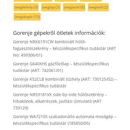
üvegkehely
(3)
üveglap
(3)
üvegtartó
(6)
üvegtető
(2)
üvegtányér
(13)
Gorenje gépekről ötletek információk:
Gorenje NRK6191CW kombinált hűtő-
fagyasztószekrény – készülékspecifikus tudástár (ART
No: 499306/01)
Gorenje G640XHS gázfőzőlap – készülékspecifikus
tudástár (ART: 742061/01)
Gorenje K52CLB kombinált tűzhely (ART: 730125/02) –
készülékspecifikus tudástár
Gorenje NRS9181VX side-by-side hűtőszekrény –
hibakódok, alkatrészek, javítási útmutató (ART
733129)
Gorenje WA72105 szabadonálló automata mosógép –
készülékspecifikus tudástár (185850/05)