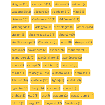
világítás
(16)
visszajelző
(11)
Vitaway
(1)
vákuum
(2)
vászonzsák
(2)
végzáró
(3)
vízadagoló
(2)
vízcső
(3)
vízforraló
(4)
vízkőmentesítő
(1)
vízkőtelenítő
(1)
vízleengedő
(1)
vízlágyító
(1)
vízmelegítő
(8)
vízszelep
(5)
vízszint
(3)
vízszintszabályzó
(1)
víztartály
(5)
vízváltó szelep
(1)
WaveActive
(8)
wok
(10)
xtraspace
(1)
zacskó
(2)
zavarszűrő
(2)
zsanér
(76)
zsanéralátét
(2)
zsanérpersely
(2)
zsanértakaró
(2)
zsanértartó
(2)
zsinór
(1)
zsomp
(2)
zsírfilter
(2)
zsírszűrő
(6)
zsírálló
(1)
zöldségfiók
(50)
állítható láb
(7)
áramlás
(1)
átlátszó
(16)
égőfedél
(35)
égőfej
(1)
égőház
(9)
égőtető
(27)
ékszíj
(36)
élvédő
(5)
érzékelő
(3)
óraház
(2)
úszó
(3)
üst
(5)
üstgumi
(2)
üstszáj gumi
(14)
ütköző
(2)
üveg
(123)
üvegajtó
(17)
üvegbúra
(2)