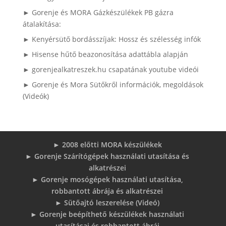
► Gorenje és MORA Gázkészülékek PB gázra
átalakítása:
► Kenyérsütő bordásszíjak: Hossz és szélesség infók
► Hisense hűtő beazonosítása adattábla alapján
► gorenjealkatreszek.hu csapatának youtube videói
► Gorenje és Mora Sütőkről információk, megoldások
(Videók)
► 2008 előtti MORA készülékek
► Gorenje Szárítógépek használati utasítása és
alkatrészei
► Gorenje mosógépek használati utasítása,
robbantott ábrája és alkatrészei
► Sütőajtó leszerelése (Videó)
► Gorenje beépíthető készülékek használati
utasításai és robbantott ábrái