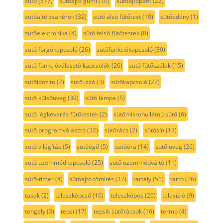
sütő
(377)
sütőajtó gumi
(10)
sütőajtópánt
(22)
sütőajtó zsanérok
(32)
sütő alsó fűtőtest
(10)
sütőedény
(1)
sütőelektronika
(4)
sütő felső fűtőtestek
(8)
sütő forgókapcsoló
(26)
sütőfunkciókapcsoló
(30)
sütő funkcióválasztó kapcsolók
(26)
sütő fűtőszálak
(15)
sütőidőzítő
(7)
sütő izzó
(3)
sütőkapcsoló
(27)
sütő külsőüveg
(39)
sütő lámpa
(5)
sütő légkeverés fűtőtestek
(2)
sütőmikrohullámú sütő
(6)
sütő programválasztó
(32)
sütőrács
(2)
sütősín
(17)
sütő világítás
(5)
sütőégő
(5)
sütőóra
(14)
sütő üveg
(26)
sütő üzemmódkapcsoló
(25)
sütő üzemmódváltó
(11)
sűtő-timer
(4)
sűtőajtó tömítés
(17)
tartály
(51)
tartó
(26)
tasak
(2)
teleszkópcső
(16)
teleszkópos
(20)
televízió
(9)
tengely
(3)
tepsi
(17)
tepsik sütőrácsok
(16)
termo
(4)