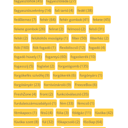
fagyasztófiók
(45)
fagyasztóláda
(27)
fagyasztószekrény
(14)
fali tartó
(4)
fedél
(38)
fedőlemez
(7)
fehér
(64)
fehér gombok
(41)
fekete
(45)
fekete gombok
(26)
felirat
(2)
felmosó
(2)
felső
(31)
feltét
(2)
felültöltős mosógép
(1)
filter
(50)
filterház
(2)
fiók
(160)
fiók fogadó
(1)
flexibiliscső
(12)
fogadó
(4)
fogadó hüvely
(1)
fogantyú
(60)
fogaskerék
(10)
fogasszíj
(5)
foglalat
(2)
forgatógomb
(135)
forgókefés szívófej
(9)
forgókerék
(6)
forgónyárs
(1)
forgótányér
(23)
forróvíztároló
(9)
FreezeBox
(6)
FreshZone
(4)
front
(2)
funkcióválasztó
(35)
furdulatszámszabályzó
(1)
fém
(33)
fémcső
(1)
fémkapocs
(1)
fésű
(4)
fólia
(3)
földgáz
(11)
fúvóka
(42)
fúvóka szett
(8)
fül
(32)
főkapcsoló
(2)
főzőlap
(64)