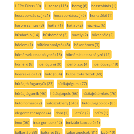
HEPA Filter
(39)
Hisense
(115)
horog
(6)
hosszabítás
(1)
hosszbordás szíj
(21)
hosszbordásszíj
(6)
hurkatöltő
(1)
három szintes
(3)
hátfal
(1)
hátlap
(2)
házrész
(6)
húsdaráló
(14)
húshőmérő
(3)
hüvely
(2)
hőcserélő
(2)
hőelem
(1)
hőfokszabályzó
(48)
hőkorlátozó
(3)
hőmérsékletszabályozó
(13)
hőmérsékletszabályzó
(15)
hőmérő
(8)
hőállógumi
(9)
hőálló izzó
(4)
hőállóüveg
(18)
hőérzékelő
(17)
hűtő
(634)
hűtőajtó-tartozék
(69)
hűtőajtó fogantyúk
(23)
hűtőajtógumi
(77)
hűtőajtógumik
(46)
hűtőajtópolc
(66)
hűtőajtótömítés
(76)
hűtő hőmérő
(2)
hűtőszekrény
(345)
hűtő üvegpolcok
(85)
idegentest csapda
(4)
idom
(1)
illatrúd
(2)
indító
(1)
inox
(56)
inox gombok
(42)
ionizáló kapcsoló
(1)
italkorlát
(38)
italtartó
(85)
italtartópolcok
(81)
izzó
(10)