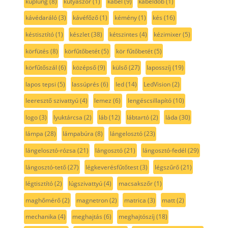
kuplung
(8)
kutyaszőr
(1)
kábel
(9)
kábeldob
(1)
kávédaráló
(3)
kávéfőző
(1)
kémény
(1)
kés
(16)
késtisztító
(1)
készlet
(38)
kétszintes
(4)
kézimixer
(5)
körfütés
(8)
körfűtőbetét
(5)
kör fűtőbetét
(5)
körfűtőszál
(6)
középső
(9)
külső
(27)
laposszíj
(19)
lapos tepsi
(5)
lassúprés
(6)
led
(14)
LedVision
(2)
leeresztő szivattyú
(4)
lemez
(6)
lengéscsillapító
(10)
logo
(3)
lyuktárcsa
(2)
láb
(12)
lábtartó
(2)
láda
(30)
lámpa
(28)
lámpabúra
(8)
lángelosztó
(23)
lángelosztó-rózsa
(21)
lángosztó
(21)
lángosztó-fedél
(29)
lángosztó-tető
(27)
légkeverésfűtőtest
(3)
légszűrő
(21)
légtisztító
(2)
lúgszivattyú
(4)
macsakszőr
(1)
maghőmérő
(2)
magnetron
(2)
matrica
(3)
matt
(2)
mechanika
(4)
meghajtás
(6)
meghajtószíj
(18)