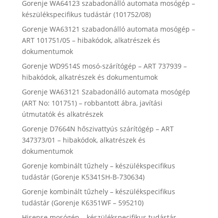
Gorenje WA64123 szabadonálló automata mosógép –
készülékspecifikus tudástár (101752/08)
Gorenje WA63121 szabadonálló automata mosógép –
ART 101751/05 – hibakódok, alkatrészek és
dokumentumok
Gorenje WD9514S mosó-szárítógép – ART 737939 –
hibakódok, alkatrészek és dokumentumok
Gorenje WA63121 Szabadonálló automata mosógép
(ART No: 101751) – robbantott ábra, javítási
útmutatók és alkatrészek
Gorenje D7664N hőszivattyús szárítógép – ART
347373/01 – hibakódok, alkatrészek és
dokumentumok
Gorenje kombinált tűzhely – készülékspecifikus
tudástár (Gorenje K5341SH-B-730634)
Gorenje kombinált tűzhely – készülékspecifikus
tudástár (Gorenje K6351WF – 595210)
Hisense mosógép – készülékspecifikus tudástár