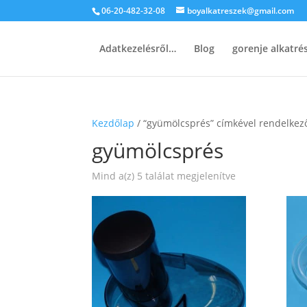
06-20-482-32-08
boyalkatreszek@gmail.com
Adatkezelésről…
Blog
gorenje alkatr
Kezdőlap
/ “gyümölcsprés” címkével rendelkez
gyümölcsprés
Sorted
Mind a(z) 5 találat megjelenítve
by
popularity