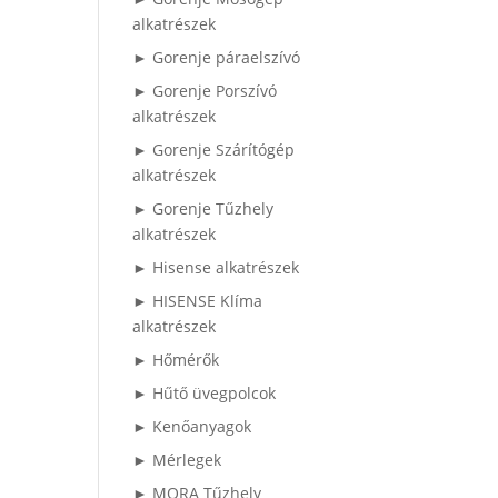
alkatrészek
► Gorenje páraelszívó
► Gorenje Porszívó
alkatrészek
► Gorenje Szárítógép
alkatrészek
► Gorenje Tűzhely
alkatrészek
► Hisense alkatrészek
► HISENSE Klíma
alkatrészek
► Hőmérők
► Hűtő üvegpolcok
► Kenőanyagok
► Mérlegek
► MORA Tűzhely