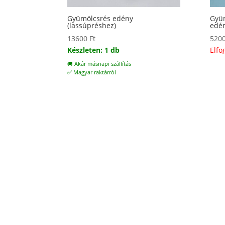
Gyümölcsrés edény
Gyüm
(lassúpréshez)
edén
13600
Ft
520
Készleten: 1 db
Elfo
🚚 Akár másnapi szállítás
✅ Magyar raktárról