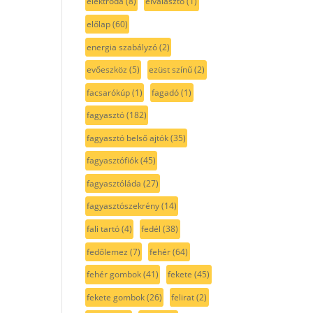
elektróda
(8)
elválasztó
(1)
előlap
(60)
energia szabályzó
(2)
evőeszköz
(5)
ezüst színű
(2)
facsarókúp
(1)
fagadó
(1)
fagyasztó
(182)
fagyasztó belső ajtók
(35)
fagyasztófiók
(45)
fagyasztóláda
(27)
fagyasztószekrény
(14)
fali tartó
(4)
fedél
(38)
fedőlemez
(7)
fehér
(64)
fehér gombok
(41)
fekete
(45)
fekete gombok
(26)
felirat
(2)