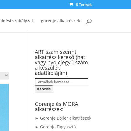
0 Termék
üldési szabályzat
gorenje alkatrészek
ART szám szerint
alkatrész kereső (hat
vagy nyolcjegyű szám
a készülék
adattábláján)
Keresés
a
Keresés
következőre:
Gorenje és MORA
alkatrészek:
► Gorenje Bojler alkatrészek
► Gorenje Fagyasztó