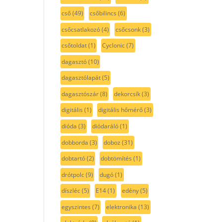
cső
(49)
csőbilincs
(6)
csőcsatlakozó
(4)
csőcsonk
(3)
csőtoldat
(1)
Cyclonic
(7)
dagasztó
(10)
dagasztólapát
(5)
dagasztószár
(8)
dekorcsík
(3)
digitális
(1)
digitális hőmérő
(3)
dióda
(3)
diódaráló
(1)
dobborda
(3)
doboz
(31)
dobtartó
(2)
dobtömítés
(1)
drótpolc
(9)
dugó
(1)
díszléc
(5)
E14
(1)
edény
(5)
egyszintes
(7)
elektronika
(13)