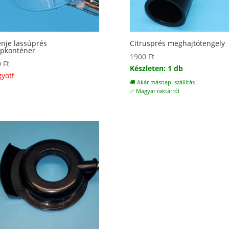
nje lassúprés
Citrusprés meghajtótengely
épkonténer
1900
Ft
0
Ft
Készleten: 1 db
gyott
🚚 Akár másnapi szállítás
✅ Magyar raktárról