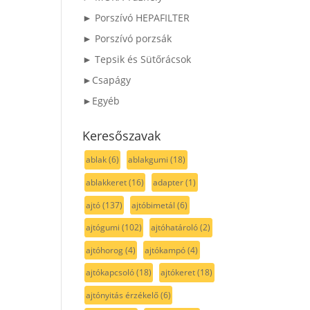
► Porszívó HEPAFILTER
► Porszívó porzsák
► Tepsik és Sütőrácsok
►Csapágy
►Egyéb
Keresőszavak
ablak
(6)
ablakgumi
(18)
ablakkeret
(16)
adapter
(1)
ajtó
(137)
ajtóbimetál
(6)
ajtógumi
(102)
ajtóhatároló
(2)
ajtóhorog
(4)
ajtókampó
(4)
ajtókapcsoló
(18)
ajtókeret
(18)
ajtónyitás érzékelő
(6)