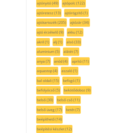
ajtónyitó
(49)
ajtópolc
(122)
ajtóretesz
(13)
ajtórögzítő
(1)
ajtótartozék
(205)
ajtózár
(34)
ajtó érzékelő
(9)
akku
(12)
akril
(1)
alj
(1)
alsó
(33)
aluminium
(5)
alátét
(7)
anya
(7)
anód
(4)
aprító
(11)
aquastop
(4)
aszaló
(1)
bal oldali
(15)
befogó
(1)
befolyócső
(5)
bekötődoboz
(9)
belső
(30)
belső cső
(11)
belső üveg
(17)
betét
(7)
beépíthető
(14)
beépítési készlet
(12)