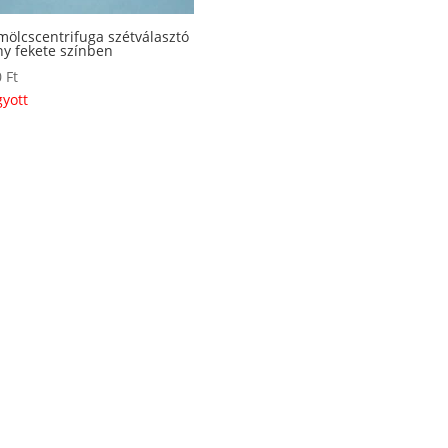
ölcscentrifuga szétválasztó
y fekete színben
0
Ft
gyott