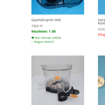
Gyümölcsprés tető
Gore
köz
7800
Ft
620
Készleten: 1 db
Elfo
🚚 Akár másnapi szállítás
✅ Magyar raktárról