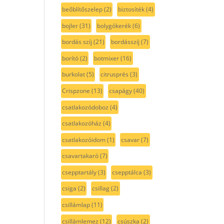
beőblítőszelep
(2)
biztosíték
(4)
bojler
(31)
bolygókerék
(6)
bordás szíj
(21)
bordásszíj
(7)
borító
(2)
botmixer
(16)
burkolat
(5)
citrusprés
(3)
Crispzone
(13)
csapágy
(40)
csatlakozódoboz
(4)
csatlakozóház
(4)
csatlakozóidom
(1)
csavar
(7)
csavartakaró
(7)
csepptartály
(3)
csepptálca
(3)
csiga
(2)
csillag
(2)
csillámlap
(11)
csillámlemez
(12)
csúszka
(2)