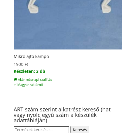
Mikró ajtó kampó
1900
Ft
Készleten: 3 db
🚚 Akár másnapi szállítás
✅ Magyar raktárról
ART szám szerint alkatrész kereső (hat
vagy nyolcjegyű szám a készülék
adattábláján)
Keresés
Keresés