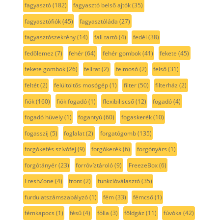
fagyasztó
(182)
fagyasztó belső ajtók
(35)
fagyasztófiók
(45)
fagyasztóláda
(27)
fagyasztószekrény
(14)
fali tartó
(4)
fedél
(38)
fedőlemez
(7)
fehér
(64)
fehér gombok
(41)
fekete
(45)
fekete gombok
(26)
felirat
(2)
felmosó
(2)
felső
(31)
feltét
(2)
felültöltős mosógép
(1)
filter
(50)
filterház
(2)
fiók
(160)
fiók fogadó
(1)
flexibiliscső
(12)
fogadó
(4)
fogadó hüvely
(1)
fogantyú
(60)
fogaskerék
(10)
fogasszíj
(5)
foglalat
(2)
forgatógomb
(135)
forgókefés szívófej
(9)
forgókerék
(6)
forgónyárs
(1)
forgótányér
(23)
forróvíztároló
(9)
FreezeBox
(6)
FreshZone
(4)
front
(2)
funkcióválasztó
(35)
furdulatszámszabályzó
(1)
fém
(33)
fémcső
(1)
fémkapocs
(1)
fésű
(4)
fólia
(3)
földgáz
(11)
fúvóka
(42)