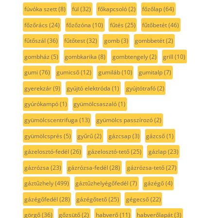
fúvóka szett
(8)
fül
(32)
főkapcsoló
(2)
főzőlap
(64)
főzőrács
(24)
főzőzóna
(10)
fűtés
(25)
fűtőbetét
(46)
fűtőszál
(36)
fűtőtest
(32)
gomb
(3)
gombbetét
(2)
gombház
(5)
gombkarika
(8)
gombtengely
(2)
grill
(10)
gumi
(76)
gumicső
(12)
gumiláb
(10)
gumitalp
(7)
gyerekzár
(9)
gyújtó elektróda
(1)
gyújtótrafó
(2)
gyúrókampó
(1)
gyümölcsaszaló
(1)
gyümölcscentrifuga
(13)
gyümölcs passzírozó
(2)
gyümölcsprés
(5)
gyűrű
(2)
gázcsap
(3)
gázcső
(1)
gázelosztó-fedél
(26)
gázelosztó-tető
(25)
gázlap
(23)
gázrózsa
(23)
gázrózsa-fedél
(28)
gázrózsa-tető
(27)
gáztűzhely
(499)
gáztűzhelyégőfedél
(7)
gázégő
(4)
gázégőfedél
(28)
gázégőtető
(25)
gégecső
(22)
görgő
(36)
gőzsütő
(2)
habverő
(11)
habverőlapát
(3)