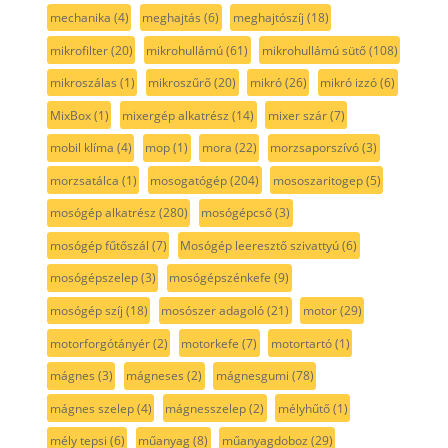
mechanika
(4)
meghajtás
(6)
meghajtószíj
(18)
mikrofilter
(20)
mikrohullámú
(61)
mikrohullámú sütő
(108)
mikroszálas
(1)
mikroszűrő
(20)
mikró
(26)
mikró izzó
(6)
MixBox
(1)
mixergép alkatrész
(14)
mixer szár
(7)
mobil klíma
(4)
mop
(1)
mora
(22)
morzsaporszívó
(3)
morzsatálca
(1)
mosogatógép
(204)
mososzaritogep
(5)
mosógép alkatrész
(280)
mosógépcső
(3)
mosógép fűtőszál
(7)
Mosógép leeresztő szivattyú
(6)
mosógépszelep
(3)
mosógépszénkefe
(9)
mosógép szíj
(18)
mosószer adagoló
(21)
motor
(29)
motorforgótányér
(2)
motorkefe
(7)
motortartó
(1)
mágnes
(3)
mágneses
(2)
mágnesgumi
(78)
mágnes szelep
(4)
mágnesszelep
(2)
mélyhűtő
(1)
mély tepsi
(6)
műanyag
(8)
műanyagdoboz
(29)