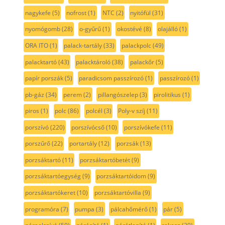
nagykefe
(5)
nofrost
(1)
NTC
(2)
nyitófül
(31)
nyomógomb
(28)
o-gyűrű
(1)
okostévé
(8)
olajálló
(1)
ORA ITO
(1)
palack-tartály
(33)
palackpolc
(49)
palacktartó
(43)
palacktároló
(38)
palackőr
(5)
papír porszák
(5)
paradicsom passzírozó
(1)
passzírozó
(1)
pb-gáz
(34)
perem
(2)
pillangószelep
(3)
pirolitikus
(1)
piros
(1)
polc
(86)
polcél
(3)
Poly-v szíj
(11)
porszívó
(220)
porszívócső
(10)
porszívókefe
(11)
porszűrő
(22)
portartály
(12)
porzsák
(13)
porzsáktartó
(11)
porzsáktartóbetét
(9)
porzsáktartóegység
(9)
porzsáktartóidom
(9)
porzsáktartókeret
(10)
porzsáktartóvilla
(9)
programóra
(7)
pumpa
(3)
pálcahőmérő
(1)
pár
(5)