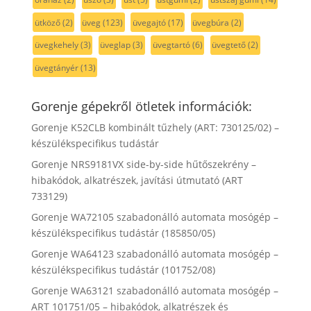
ütköző
(2)
üveg
(123)
üvegajtó
(17)
üvegbúra
(2)
üvegkehely
(3)
üveglap
(3)
üvegtartó
(6)
üvegtető
(2)
üvegtányér
(13)
Gorenje gépekről ötletek információk:
Gorenje K52CLB kombinált tűzhely (ART: 730125/02) –
készülékspecifikus tudástár
Gorenje NRS9181VX side-by-side hűtőszekrény –
hibakódok, alkatrészek, javítási útmutató (ART
733129)
Gorenje WA72105 szabadonálló automata mosógép –
készülékspecifikus tudástár (185850/05)
Gorenje WA64123 szabadonálló automata mosógép –
készülékspecifikus tudástár (101752/08)
Gorenje WA63121 szabadonálló automata mosógép –
ART 101751/05 – hibakódok, alkatrészek és