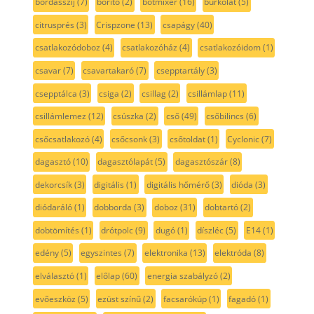
bordásszíj
(7)
borító
(2)
botmixer
(16)
burkolat
(5)
citrusprés
(3)
Crispzone
(13)
csapágy
(40)
csatlakozódoboz
(4)
csatlakozóház
(4)
csatlakozóidom
(1)
csavar
(7)
csavartakaró
(7)
csepptartály
(3)
csepptálca
(3)
csiga
(2)
csillag
(2)
csillámlap
(11)
csillámlemez
(12)
csúszka
(2)
cső
(49)
csőbilincs
(6)
csőcsatlakozó
(4)
csőcsonk
(3)
csőtoldat
(1)
Cyclonic
(7)
dagasztó
(10)
dagasztólapát
(5)
dagasztószár
(8)
dekorcsík
(3)
digitális
(1)
digitális hőmérő
(3)
dióda
(3)
diódaráló
(1)
dobborda
(3)
doboz
(31)
dobtartó
(2)
dobtömítés
(1)
drótpolc
(9)
dugó
(1)
díszléc
(5)
E14
(1)
edény
(5)
egyszintes
(7)
elektronika
(13)
elektróda
(8)
elválasztó
(1)
előlap
(60)
energia szabályzó
(2)
evőeszköz
(5)
ezüst színű
(2)
facsarókúp
(1)
fagadó
(1)