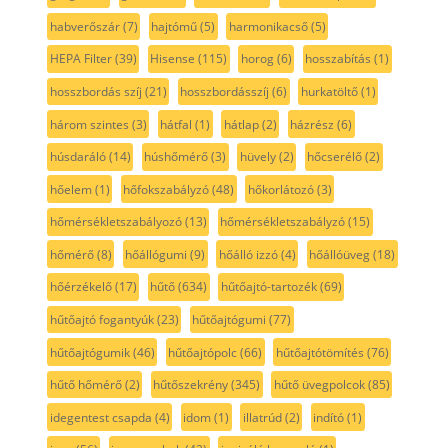
habverőszár
(7)
hajtómű
(5)
harmonikacső
(5)
HEPA Filter
(39)
Hisense
(115)
horog
(6)
hosszabítás
(1)
hosszbordás szíj
(21)
hosszbordásszíj
(6)
hurkatöltő
(1)
három szintes
(3)
hátfal
(1)
hátlap
(2)
házrész
(6)
húsdaráló
(14)
húshőmérő
(3)
hüvely
(2)
hőcserélő
(2)
hőelem
(1)
hőfokszabályzó
(48)
hőkorlátozó
(3)
hőmérsékletszabályozó
(13)
hőmérsékletszabályzó
(15)
hőmérő
(8)
hőállógumi
(9)
hőálló izzó
(4)
hőállóüveg
(18)
hőérzékelő
(17)
hűtő
(634)
hűtőajtó-tartozék
(69)
hűtőajtó fogantyúk
(23)
hűtőajtógumi
(77)
hűtőajtógumik
(46)
hűtőajtópolc
(66)
hűtőajtótömítés
(76)
hűtő hőmérő
(2)
hűtőszekrény
(345)
hűtő üvegpolcok
(85)
idegentest csapda
(4)
idom
(1)
illatrúd
(2)
indító
(1)