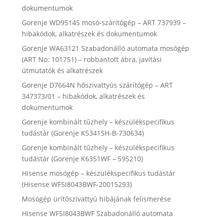
dokumentumok
Gorenje WD9514S mosó-szárítógép – ART 737939 –
hibakódok, alkatrészek és dokumentumok
Gorenje WA63121 Szabadonálló automata mosógép
(ART No: 101751) – robbantott ábra, javítási
útmutatók és alkatrészek
Gorenje D7664N hőszivattyús szárítógép – ART
347373/01 – hibakódok, alkatrészek és
dokumentumok
Gorenje kombinált tűzhely – készülékspecifikus
tudástár (Gorenje K5341SH-B-730634)
Gorenje kombinált tűzhely – készülékspecifikus
tudástár (Gorenje K6351WF – 595210)
Hisense mosógép – készülékspecifikus tudástár
(Hisense WF5I8043BWF-20015293)
Mosógép ürítőszivattyú hibájának felismerése
Hisense WF5I8043BWF Szabadonálló automata