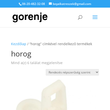
06-20-482-32-08
boyalkatreszek@gmail.com
Kezdőlap
/ “horog” címkével rendelkező termékek
horog
Sorted
Mind a(z) 6 találat megjelenítve
by
popularity