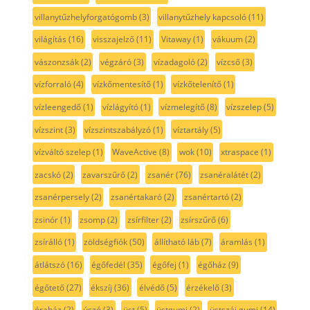
villanytűzhelyforgatógomb
(3)
villanytűzhely kapcsoló
(11)
világítás
(16)
visszajelző
(11)
Vitaway
(1)
vákuum
(2)
vászonzsák
(2)
végzáró
(3)
vízadagoló
(2)
vízcső
(3)
vízforraló
(4)
vízkőmentesítő
(1)
vízkőtelenítő
(1)
vízleengedő
(1)
vízlágyító
(1)
vízmelegítő
(8)
vízszelep
(5)
vízszint
(3)
vízszintszabályzó
(1)
víztartály
(5)
vízváltó szelep
(1)
WaveActive
(8)
wok
(10)
xtraspace
(1)
zacskó
(2)
zavarszűrő
(2)
zsanér
(76)
zsanéralátét
(2)
zsanérpersely
(2)
zsanértakaró
(2)
zsanértartó
(2)
zsinór
(1)
zsomp
(2)
zsírfilter
(2)
zsírszűrő
(6)
zsírálló
(1)
zöldségfiók
(50)
állítható láb
(7)
áramlás
(1)
átlátszó
(16)
égőfedél
(35)
égőfej
(1)
égőház
(9)
égőtető
(27)
ékszíj
(36)
élvédő
(5)
érzékelő
(3)
óraház
(2)
úszó
(3)
üst
(5)
üstgumi
(2)
üstszáj gumi
(14)