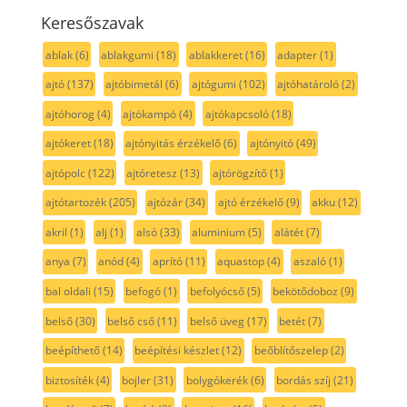
Keresőszavak
ablak
(6)
ablakgumi
(18)
ablakkeret
(16)
adapter
(1)
ajtó
(137)
ajtóbimetál
(6)
ajtógumi
(102)
ajtóhatároló
(2)
ajtóhorog
(4)
ajtókampó
(4)
ajtókapcsoló
(18)
ajtókeret
(18)
ajtónyitás érzékelő
(6)
ajtónyitó
(49)
ajtópolc
(122)
ajtóretesz
(13)
ajtórögzítő
(1)
ajtótartozék
(205)
ajtózár
(34)
ajtó érzékelő
(9)
akku
(12)
akril
(1)
alj
(1)
alsó
(33)
aluminium
(5)
alátét
(7)
anya
(7)
anód
(4)
aprító
(11)
aquastop
(4)
aszaló
(1)
bal oldali
(15)
befogó
(1)
befolyócső
(5)
bekötődoboz
(9)
belső
(30)
belső cső
(11)
belső üveg
(17)
betét
(7)
beépíthető
(14)
beépítési készlet
(12)
beőblítőszelep
(2)
biztosíték
(4)
bojler
(31)
bolygókerék
(6)
bordás szíj
(21)