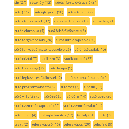
sín
(27)
sótartály
(12)
sütési funkcióválasztó
(34)
sütő
(377)
sütőajtó gumi
(10)
sütőajtópánt
(22)
sütőajtó zsanérok
(32)
sütő alsó fűtőtest
(10)
sütőedény
(1)
sütőelektronika
(4)
sütő felső fűtőtestek
(8)
sütő forgókapcsoló
(26)
sütőfunkciókapcsoló
(30)
sütő funkcióválasztó kapcsolók
(26)
sütő fűtőszálak
(15)
sütőidőzítő
(7)
sütő izzó
(3)
sütőkapcsoló
(27)
sütő külsőüveg
(39)
sütő lámpa
(5)
sütő légkeverés fűtőtestek
(2)
sütőmikrohullámú sütő
(6)
sütő programválasztó
(32)
sütőrács
(2)
sütősín
(17)
sütő világítás
(5)
sütőégő
(5)
sütőóra
(14)
sütő üveg
(26)
sütő üzemmódkapcsoló
(25)
sütő üzemmódváltó
(11)
sűtő-timer
(4)
sűtőajtó tömítés
(17)
tartály
(51)
tartó
(26)
tasak
(2)
teleszkópcső
(16)
teleszkópos
(20)
televízió
(9)