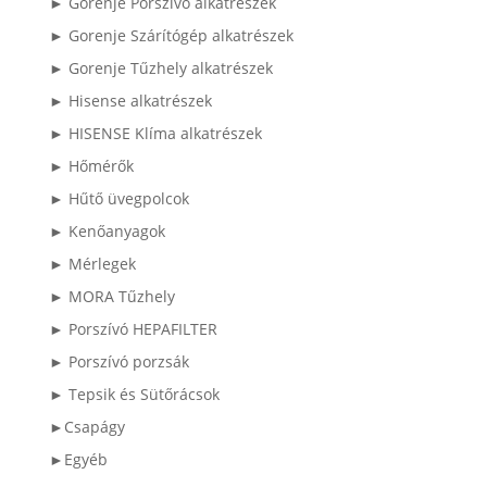
► Gorenje Porszívó alkatrészek
► Gorenje Szárítógép alkatrészek
► Gorenje Tűzhely alkatrészek
► Hisense alkatrészek
► HISENSE Klíma alkatrészek
► Hőmérők
► Hűtő üvegpolcok
► Kenőanyagok
► Mérlegek
► MORA Tűzhely
► Porszívó HEPAFILTER
► Porszívó porzsák
► Tepsik és Sütőrácsok
►Csapágy
►Egyéb