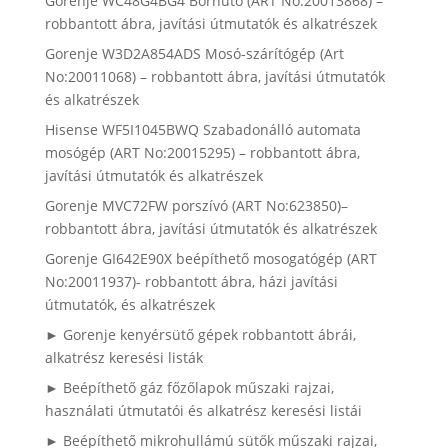
Gorenje WC48G4BG4 Borhűtő (ART No:20013868) –
robbantott ábra, javítási útmutatók és alkatrészek
Gorenje W3D2A854ADS Mosó-szárítógép (Art
No:20011068) – robbantott ábra, javítási útmutatók
és alkatrészek
Hisense WF5I1045BWQ Szabadonálló automata
mosógép (ART No:20015295) – robbantott ábra,
javítási útmutatók és alkatrészek
Gorenje MVC72FW porszívó (ART No:623850)–
robbantott ábra, javítási útmutatók és alkatrészek
Gorenje GI642E90X beépíthető mosogatógép (ART
No:20011937)- robbantott ábra, házi javítási
útmutatók, és alkatrészek
► Gorenje kenyérsütő gépek robbantott ábrái,
alkatrész keresési listák
► Beépíthető gáz főzőlapok műszaki rajzai,
használati útmutatói és alkatrész keresési listái
► Beépíthető mikrohullámú sütők műszaki rajzai,