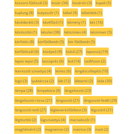
koszorú fűtőszál
(3)
kosár
(34)
kosársín
(3)
kupak
(5)
kuplung
(8)
kutyaszőr
(1)
kábel
(9)
kábeldob
(1)
kávédaráló
(3)
kávéfőző
(1)
kémény
(1)
kés
(16)
késtisztító
(1)
készlet
(38)
kétszintes
(4)
kézimixer
(5)
körfütés
(8)
körfűtőbetét
(5)
kör fűtőbetét
(5)
körfűtőszál
(6)
középső
(9)
külső
(27)
laposszíj
(19)
lapos tepsi
(5)
lassúprés
(6)
led
(14)
LedVision
(2)
leeresztő szivattyú
(4)
lemez
(6)
lengéscsillapító
(10)
logo
(3)
lyuktárcsa
(2)
láb
(12)
lábtartó
(2)
láda
(30)
lámpa
(28)
lámpabúra
(8)
lángelosztó
(23)
lángelosztó-rózsa
(21)
lángosztó
(21)
lángosztó-fedél
(29)
lángosztó-tető
(27)
légkeverésfűtőtest
(3)
légszűrő
(21)
légtisztító
(2)
lúgszivattyú
(4)
macsakszőr
(1)
maghőmérő
(2)
magnetron
(2)
matrica
(3)
matt
(2)