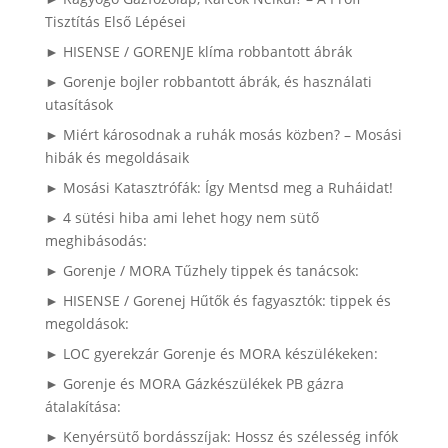
Tisztítás Első Lépései
► HISENSE / GORENJE klíma robbantott ábrák
► Gorenje bojler robbantott ábrák, és használati
utasítások
► Miért károsodnak a ruhák mosás közben? – Mosási
hibák és megoldásaik
► Mosási Katasztrófák: Így Mentsd meg a Ruháidat!
► 4 sütési hiba ami lehet hogy nem sütő
meghibásodás:
► Gorenje / MORA Tűzhely tippek és tanácsok:
► HISENSE / Gorenej Hűtők és fagyasztók: tippek és
megoldások:
► LOC gyerekzár Gorenje és MORA készülékeken:
► Gorenje és MORA Gázkészülékek PB gázra
átalakítása:
► Kenyérsütő bordásszíjak: Hossz és szélesség infók