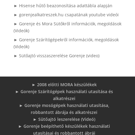
► Hisense hűtő beazonosítása adattábla alapján
► gorenjealkatreszek.hu csapatának youtube videói
► Gorenje és Mora Sütőkről információk, megoldások
(Videók)
► Gorenje Szárítógépekről információk, megoldások
(Videók)
► Sütőajtó visszaszerelése Gorenje (video)
► 2008 előtti MORA készülékek
► Gorenje Szárítógépek használati utasítása és
alkatrészei
► Gorenje mosógépek használati utasítása,
robbantott ábrája és alkatrészei
► Sütőajtó leszerelése (Videó)
► Gorenje beépíthető készülékek használati
utasításai és robbantott ábrái