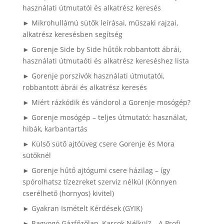
használati útmutatói és alkatrész keresés
► Mikrohullámú sütők leírásai, műszaki rajzai,
alkatrész keresésben segítség
► Gorenje Side by Side hűtők robbantott ábrái,
használati útmutaóti és alkatrész kereséshez lista
► Gorenje porszívók használati útmutatói,
robbantott ábrái és alkatrész keresés
► Miért rázkódik és vándorol a Gorenje mosógép?
► Gorenje mosógép – teljes útmutató: használat,
hibák, karbantartás
► Külső sütő ajtóüveg csere Gorenje és Mora
sütőknél
► Gorenje hűtő ajtógumi csere házilag – így
spórolhatsz tízezreket szerviz nélkül (Könnyen
cserélhető (hornyos) kivitel)
► Gyakran Ismételt Kérdések (GYIK)
► Ragyogó Gázfőzőlap, Karcok Nélkül? – A Profi