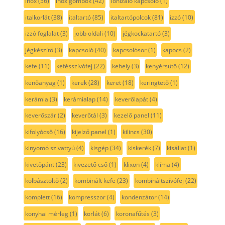
inox
(56)
inox gombok
(42)
ionizáló kapcsoló
(1)
italkorlát
(38)
italtartó
(85)
italtartópolcok
(81)
izzó
(10)
izzó foglalat
(3)
jobb oldali
(10)
jégkockatartó
(3)
jégkészítő
(3)
kapcsoló
(40)
kapcsolósor
(1)
kapocs
(2)
kefe
(11)
kefésszívófej
(22)
kehely
(3)
kenyérsütő
(12)
kenőanyag
(1)
kerek
(28)
keret
(18)
keringtető
(1)
kerámia
(3)
kerámialap
(14)
keverőlapát
(4)
keverőszár
(2)
keverőtál
(3)
kezelő panel
(11)
kifolyócső
(16)
kijelző panel
(1)
kilincs
(30)
kinyomó szivattyú
(4)
kisgép
(34)
kiskerék
(7)
kisállat
(1)
kivetőpánt
(23)
kivezető cső
(1)
klixon
(4)
klíma
(4)
kolbásztöltő
(2)
kombinált kefe
(23)
kombináltszívófej
(22)
komplett
(16)
kompresszor
(4)
kondenzátor
(14)
konyhai mérleg
(1)
korlát
(6)
koronafűtés
(3)