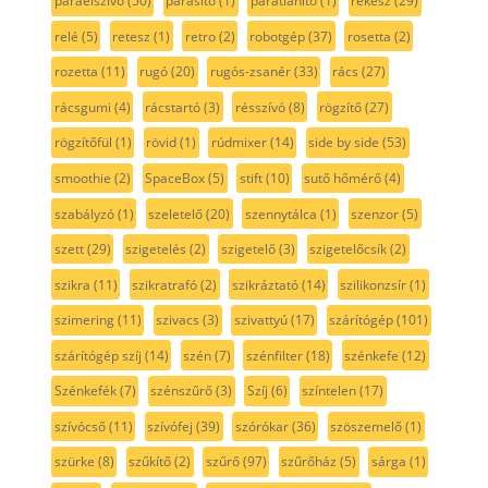
páraelszívó
(50)
párásító
(1)
párátlanító
(1)
rekesz
(29)
relé
(5)
retesz
(1)
retro
(2)
robotgép
(37)
rosetta
(2)
rozetta
(11)
rugó
(20)
rugós-zsanér
(33)
rács
(27)
rácsgumi
(4)
rácstartó
(3)
résszívó
(8)
rögzítő
(27)
rögzítőfül
(1)
rövid
(1)
rúdmixer
(14)
side by side
(53)
smoothie
(2)
SpaceBox
(5)
stift
(10)
sutő hőmérő
(4)
szabályzó
(1)
szeletelő
(20)
szennytálca
(1)
szenzor
(5)
szett
(29)
szigetelés
(2)
szigetelő
(3)
szigetelőcsík
(2)
szikra
(11)
szikratrafó
(2)
szikráztató
(14)
szilikonzsír
(1)
szimering
(11)
szivacs
(3)
szivattyú
(17)
szárítógép
(101)
szárítógép szíj
(14)
szén
(7)
szénfilter
(18)
szénkefe
(12)
Szénkefék
(7)
szénszűrő
(3)
Szíj
(6)
színtelen
(17)
szívócső
(11)
szívófej
(39)
szórókar
(36)
szöszemelő
(1)
szürke
(8)
szűkítő
(2)
szűrő
(97)
szűrőház
(5)
sárga
(1)