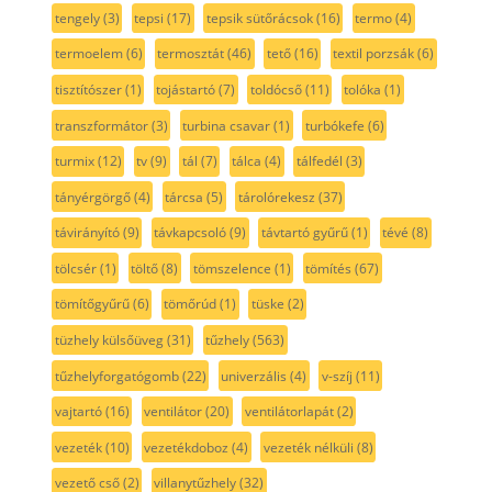
tengely
(3)
tepsi
(17)
tepsik sütőrácsok
(16)
termo
(4)
termoelem
(6)
termosztát
(46)
tető
(16)
textil porzsák
(6)
tisztítószer
(1)
tojástartó
(7)
toldócső
(11)
tolóka
(1)
transzformátor
(3)
turbina csavar
(1)
turbókefe
(6)
turmix
(12)
tv
(9)
tál
(7)
tálca
(4)
tálfedél
(3)
tányérgörgő
(4)
tárcsa
(5)
tárolórekesz
(37)
távirányító
(9)
távkapcsoló
(9)
távtartó gyűrű
(1)
tévé
(8)
tölcsér
(1)
töltő
(8)
tömszelence
(1)
tömítés
(67)
tömítőgyűrű
(6)
tömőrúd
(1)
tüske
(2)
tüzhely külsőüveg
(31)
tűzhely
(563)
tűzhelyforgatógomb
(22)
univerzális
(4)
v-szíj
(11)
vajtartó
(16)
ventilátor
(20)
ventilátorlapát
(2)
vezeték
(10)
vezetékdoboz
(4)
vezeték nélküli
(8)
vezető cső
(2)
villanytűzhely
(32)