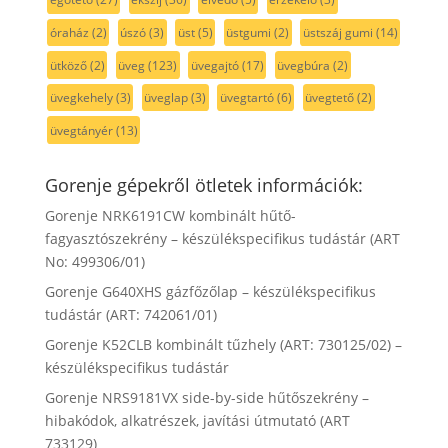
óraház
(2)
úszó
(3)
üst
(5)
üstgumi
(2)
üstszáj gumi
(14)
ütköző
(2)
üveg
(123)
üvegajtó
(17)
üvegbúra
(2)
üvegkehely
(3)
üveglap
(3)
üvegtartó
(6)
üvegtető
(2)
üvegtányér
(13)
Gorenje gépekről ötletek információk:
Gorenje NRK6191CW kombinált hűtő-
fagyasztószekrény – készülékspecifikus tudástár (ART
No: 499306/01)
Gorenje G640XHS gázfőzőlap – készülékspecifikus
tudástár (ART: 742061/01)
Gorenje K52CLB kombinált tűzhely (ART: 730125/02) –
készülékspecifikus tudástár
Gorenje NRS9181VX side-by-side hűtőszekrény –
hibakódok, alkatrészek, javítási útmutató (ART
733129)