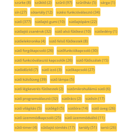
szürke
(8)
szűkítő
(2)
szűrő
(97)
szűrőház
(5)
sárga
(1)
sín
(27)
sótartály
(12)
sütési funkcióválasztó
(34)
sütő
(377)
sütőajtó gumi
(10)
sütőajtópánt
(22)
sütőajtó zsanérok
(32)
sütő alsó fűtőtest
(10)
sütőedény
(1)
sütőelektronika
(4)
sütő felső fűtőtestek
(8)
sütő forgókapcsoló
(26)
sütőfunkciókapcsoló
(30)
sütő funkcióválasztó kapcsolók
(26)
sütő fűtőszálak
(15)
sütőidőzítő
(7)
sütő izzó
(3)
sütőkapcsoló
(27)
sütő külsőüveg
(39)
sütő lámpa
(5)
sütő légkeverés fűtőtestek
(2)
sütőmikrohullámú sütő
(6)
sütő programválasztó
(32)
sütőrács
(2)
sütősín
(17)
sütő világítás
(5)
sütőégő
(5)
sütőóra
(14)
sütő üveg
(26)
sütő üzemmódkapcsoló
(25)
sütő üzemmódváltó
(11)
sűtő-timer
(4)
sűtőajtó tömítés
(17)
tartály
(51)
tartó
(26)