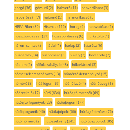
görgő
(36)
gőzsütő
(2)
habverő
(11)
habverőlapát
(3)
habverőszár
(7)
hajtómű
(5)
harmonikacső
(5)
HEPA Filter
(39)
Hisense
(115)
horog
(6)
hosszabítás
(1)
hosszbordás szíj
(21)
hosszbordásszíj
(6)
hurkatöltő
(1)
három szintes
(3)
hátfal
(1)
hátlap
(2)
házrész
(6)
húsdaráló
(14)
húshőmérő
(3)
hüvely
(2)
hőcserélő
(2)
hőelem
(1)
hőfokszabályzó
(48)
hőkorlátozó
(3)
hőmérsékletszabályozó
(13)
hőmérsékletszabályzó
(15)
hőmérő
(8)
hőállógumi
(9)
hőálló izzó
(4)
hőállóüveg
(18)
hőérzékelő
(17)
hűtő
(634)
hűtőajtó-tartozék
(69)
hűtőajtó fogantyúk
(23)
hűtőajtógumi
(77)
hűtőajtógumik
(46)
hűtőajtópolc
(66)
hűtőajtótömítés
(76)
hűtő hőmérő
(2)
hűtőszekrény
(345)
hűtő üvegpolcok
(85)