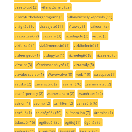
vezető cső
(2)
villanytűzhely
(32)
villanytűzhelyforgatógomb
(3)
villanytűzhely kapcsoló
(11)
világítás
(16)
visszajelző
(11)
Vitaway
(1)
vákuum
(2)
vászonzsák
(2)
végzáró
(3)
vízadagoló
(2)
vízcső
(3)
vízforraló
(4)
vízkőmentesítő
(1)
vízkőtelenítő
(1)
vízleengedő
(1)
vízlágyító
(1)
vízmelegítő
(8)
vízszelep
(5)
vízszint
(3)
vízszintszabályzó
(1)
víztartály
(5)
vízváltó szelep
(1)
WaveActive
(8)
wok
(10)
xtraspace
(1)
zacskó
(2)
zavarszűrő
(2)
zsanér
(76)
zsanéralátét
(2)
zsanérpersely
(2)
zsanértakaró
(2)
zsanértartó
(2)
zsinór
(1)
zsomp
(2)
zsírfilter
(2)
zsírszűrő
(6)
zsírálló
(1)
zöldségfiók
(50)
állítható láb
(7)
áramlás
(1)
átlátszó
(16)
égőfedél
(35)
égőfej
(1)
égőház
(9)
égőtető
(27)
ékszíj
(36)
élvédő
(5)
érzékelő
(3)