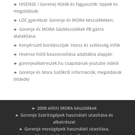
► HISENSE / Gorenej Hűtők és fagyasztók: tippek és
megoldások:
► LOC gyerekzár Gorenje és MORA készülékeken:
► Gorenje és MORA Gázkészülékek PB gázra
átalakítása:
► Kenyérsütő bordásszíjak: Hossz és szélesség infók
► Hisense hűtő beazonosítása adattábla alapján
► gorenjealkatreszek.hu csapatának youtube videói
► Gorenje és Mora Sütőkről információk, megoldások
(Videók)
► 2008 előtti MORA készülékek
► Gorenje Szárítógépek használati utasítása és
alkatrészei
► Gorenje mosógépek használati utasítása,