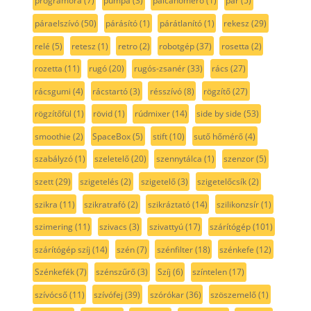
programóra
(7)
pumpa
(3)
pálcahőmérő
(1)
pár
(5)
páraelszívó
(50)
párásító
(1)
párátlanító
(1)
rekesz
(29)
relé
(5)
retesz
(1)
retro
(2)
robotgép
(37)
rosetta
(2)
rozetta
(11)
rugó
(20)
rugós-zsanér
(33)
rács
(27)
rácsgumi
(4)
rácstartó
(3)
résszívó
(8)
rögzítő
(27)
rögzítőfül
(1)
rövid
(1)
rúdmixer
(14)
side by side
(53)
smoothie
(2)
SpaceBox
(5)
stift
(10)
sutő hőmérő
(4)
szabályzó
(1)
szeletelő
(20)
szennytálca
(1)
szenzor
(5)
szett
(29)
szigetelés
(2)
szigetelő
(3)
szigetelőcsík
(2)
szikra
(11)
szikratrafó
(2)
szikráztató
(14)
szilikonzsír
(1)
szimering
(11)
szivacs
(3)
szivattyú
(17)
szárítógép
(101)
szárítógép szíj
(14)
szén
(7)
szénfilter
(18)
szénkefe
(12)
Szénkefék
(7)
szénszűrő
(3)
Szíj
(6)
színtelen
(17)
szívócső
(11)
szívófej
(39)
szórókar
(36)
szöszemelő
(1)