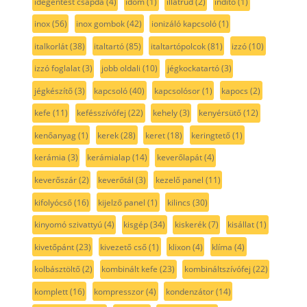
idegentest csapda
(4)
idom
(1)
illatrúd
(2)
indító
(1)
inox
(56)
inox gombok
(42)
ionizáló kapcsoló
(1)
italkorlát
(38)
italtartó
(85)
italtartópolcok
(81)
izzó
(10)
izzó foglalat
(3)
jobb oldali
(10)
jégkockatartó
(3)
jégkészítő
(3)
kapcsoló
(40)
kapcsolósor
(1)
kapocs
(2)
kefe
(11)
kefésszívófej
(22)
kehely
(3)
kenyérsütő
(12)
kenőanyag
(1)
kerek
(28)
keret
(18)
keringtető
(1)
kerámia
(3)
kerámialap
(14)
keverőlapát
(4)
keverőszár
(2)
keverőtál
(3)
kezelő panel
(11)
kifolyócső
(16)
kijelző panel
(1)
kilincs
(30)
kinyomó szivattyú
(4)
kisgép
(34)
kiskerék
(7)
kisállat
(1)
kivetőpánt
(23)
kivezető cső
(1)
klixon
(4)
klíma
(4)
kolbásztöltő
(2)
kombinált kefe
(23)
kombináltszívófej
(22)
komplett
(16)
kompresszor
(4)
kondenzátor
(14)