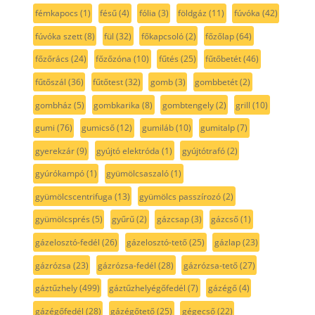
fémkapocs
(1)
fésű
(4)
fólia
(3)
földgáz
(11)
fúvóka
(42)
fúvóka szett
(8)
fül
(32)
főkapcsoló
(2)
főzőlap
(64)
főzőrács
(24)
főzőzóna
(10)
fűtés
(25)
fűtőbetét
(46)
fűtőszál
(36)
fűtőtest
(32)
gomb
(3)
gombbetét
(2)
gombház
(5)
gombkarika
(8)
gombtengely
(2)
grill
(10)
gumi
(76)
gumicső
(12)
gumiláb
(10)
gumitalp
(7)
gyerekzár
(9)
gyújtó elektróda
(1)
gyújtótrafó
(2)
gyúrókampó
(1)
gyümölcsaszaló
(1)
gyümölcscentrifuga
(13)
gyümölcs passzírozó
(2)
gyümölcsprés
(5)
gyűrű
(2)
gázcsap
(3)
gázcső
(1)
gázelosztó-fedél
(26)
gázelosztó-tető
(25)
gázlap
(23)
gázrózsa
(23)
gázrózsa-fedél
(28)
gázrózsa-tető
(27)
gáztűzhely
(499)
gáztűzhelyégőfedél
(7)
gázégő
(4)
gázégőfedél
(28)
gázégőtető
(25)
gégecső
(22)