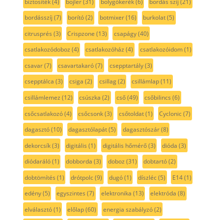
biztosíték
(4)
bojler
(31)
bolygókerék
(6)
bordás szíj
(21)
bordásszíj
(7)
borító
(2)
botmixer
(16)
burkolat
(5)
citrusprés
(3)
Crispzone
(13)
csapágy
(40)
csatlakozódoboz
(4)
csatlakozóház
(4)
csatlakozóidom
(1)
csavar
(7)
csavartakaró
(7)
csepptartály
(3)
csepptálca
(3)
csiga
(2)
csillag
(2)
csillámlap
(11)
csillámlemez
(12)
csúszka
(2)
cső
(49)
csőbilincs
(6)
csőcsatlakozó
(4)
csőcsonk
(3)
csőtoldat
(1)
Cyclonic
(7)
dagasztó
(10)
dagasztólapát
(5)
dagasztószár
(8)
dekorcsík
(3)
digitális
(1)
digitális hőmérő
(3)
dióda
(3)
diódaráló
(1)
dobborda
(3)
doboz
(31)
dobtartó
(2)
dobtömítés
(1)
drótpolc
(9)
dugó
(1)
díszléc
(5)
E14
(1)
edény
(5)
egyszintes
(7)
elektronika
(13)
elektróda
(8)
elválasztó
(1)
előlap
(60)
energia szabályzó
(2)