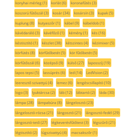
konyhai mérleg
(1)
korlát
(6)
koronafűtés
(3)
koszorú fűtőszál
(3)
kosár
(34)
kosársín
(3)
kupak
(5)
kuplung
(8)
kutyaszőr
(1)
kábel
(9)
kábeldob
(1)
kávédaráló
(3)
kávéfőző
(1)
kémény
(1)
kés
(16)
késtisztító
(1)
készlet
(38)
kétszintes
(4)
kézimixer
(5)
körfütés
(8)
körfűtőbetét
(5)
kör fűtőbetét
(5)
körfűtőszál
(6)
középső
(9)
külső
(27)
laposszíj
(19)
lapos tepsi
(5)
lassúprés
(6)
led
(14)
LedVision
(2)
leeresztő szivattyú
(4)
lemez
(6)
lengéscsillapító
(10)
logo
(3)
lyuktárcsa
(2)
láb
(12)
lábtartó
(2)
láda
(30)
lámpa
(28)
lámpabúra
(8)
lángelosztó
(23)
lángelosztó-rózsa
(21)
lángosztó
(21)
lángosztó-fedél
(29)
lángosztó-tető
(27)
légkeverésfűtőtest
(3)
légszűrő
(21)
légtisztító
(2)
lúgszivattyú
(4)
macsakszőr
(1)