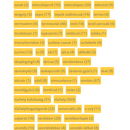
tasak
(2)
teleszkópcső
(16)
teleszkópos
(20)
televízió
(9)
tengely
(3)
tepsi
(17)
tepsik sütőrácsok
(16)
termo
(4)
termoelem
(6)
termosztát
(46)
tető
(16)
textil porzsák
(6)
tisztítószer
(1)
tojástartó
(7)
toldócső
(11)
tolóka
(1)
transzformátor
(3)
turbina csavar
(1)
turbókefe
(6)
turmix
(12)
tv
(9)
tál
(7)
tálca
(4)
tálfedél
(3)
tányérgörgő
(4)
tárcsa
(5)
tárolórekesz
(37)
távirányító
(9)
távkapcsoló
(9)
távtartó gyűrű
(1)
tévé
(8)
tölcsér
(1)
töltő
(8)
tömszelence
(1)
tömítés
(67)
tömítőgyűrű
(6)
tömőrúd
(1)
tüske
(2)
tüzhely külsőüveg
(31)
tűzhely
(563)
tűzhelyforgatógomb
(22)
univerzális
(4)
v-szíj
(11)
vajtartó
(16)
ventilátor
(20)
ventilátorlapát
(2)
vezeték
(10)
vezetékdoboz
(4)
vezeték nélküli
(8)