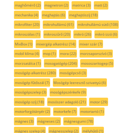
maghőmérő
(2)
magnetron
(2)
matrica
(3)
matt
(2)
mechanika
(4)
meghajtás
(6)
meghajtószíj
(18)
mikrofilter
(20)
mikrohullámú
(61)
mikrohullámú sütő
(108)
mikroszálas
(1)
mikroszűrő
(20)
mikró
(26)
mikró izzó
(6)
MixBox
(1)
mixergép alkatrész
(14)
mixer szár
(7)
mobil klíma
(4)
mop
(1)
mora
(22)
morzsaporszívó
(3)
morzsatálca
(1)
mosogatógép
(204)
mososzaritogep
(5)
mosógép alkatrész
(280)
mosógépcső
(3)
mosógép fűtőszál
(7)
Mosógép leeresztő szivattyú
(6)
mosógépszelep
(3)
mosógépszénkefe
(9)
mosógép szíj
(18)
mosószer adagoló
(21)
motor
(29)
motorforgótányér
(2)
motorkefe
(7)
motortartó
(1)
mágnes
(3)
mágneses
(2)
mágnesgumi
(78)
mágnes szelep
(4)
mágnesszelep
(2)
mélyhűtő
(1)