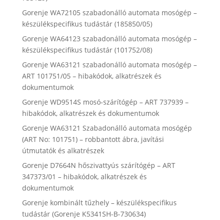
Gorenje WA72105 szabadonálló automata mosógép –
készülékspecifikus tudástár (185850/05)
Gorenje WA64123 szabadonálló automata mosógép –
készülékspecifikus tudástár (101752/08)
Gorenje WA63121 szabadonálló automata mosógép –
ART 101751/05 – hibakódok, alkatrészek és
dokumentumok
Gorenje WD9514S mosó-szárítógép – ART 737939 –
hibakódok, alkatrészek és dokumentumok
Gorenje WA63121 Szabadonálló automata mosógép
(ART No: 101751) – robbantott ábra, javítási
útmutatók és alkatrészek
Gorenje D7664N hőszivattyús szárítógép – ART
347373/01 – hibakódok, alkatrészek és
dokumentumok
Gorenje kombinált tűzhely – készülékspecifikus
tudástár (Gorenje K5341SH-B-730634)