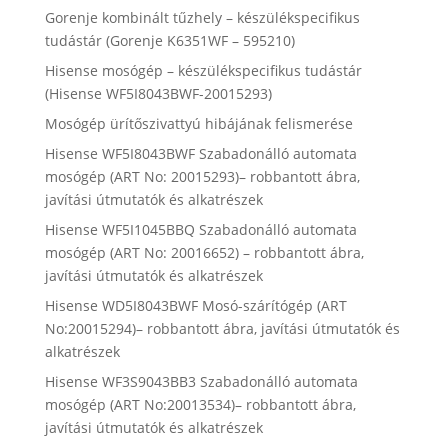
Gorenje kombinált tűzhely – készülékspecifikus
tudástár (Gorenje K6351WF – 595210)
Hisense mosógép – készülékspecifikus tudástár
(Hisense WF5I8043BWF-20015293)
Mosógép ürítőszivattyú hibájának felismerése
Hisense WF5I8043BWF Szabadonálló automata
mosógép (ART No: 20015293)– robbantott ábra,
javítási útmutatók és alkatrészek
Hisense WF5I1045BBQ Szabadonálló automata
mosógép (ART No: 20016652) – robbantott ábra,
javítási útmutatók és alkatrészek
Hisense WD5I8043BWF Mosó-szárítógép (ART
No:20015294)– robbantott ábra, javítási útmutatók és
alkatrészek
Hisense WF3S9043BB3 Szabadonálló automata
mosógép (ART No:20013534)– robbantott ábra,
javítási útmutatók és alkatrészek