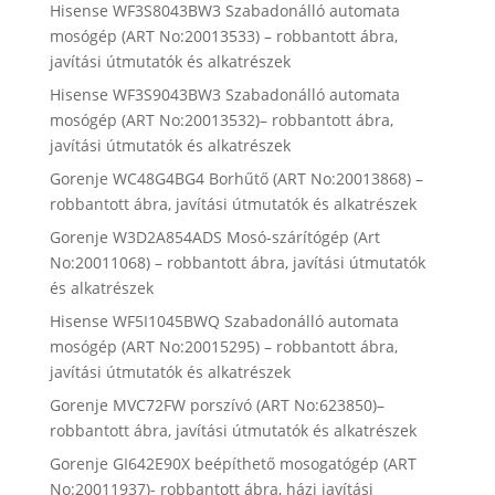
Hisense WF3S8043BW3 Szabadonálló automata
mosógép (ART No:20013533) – robbantott ábra,
javítási útmutatók és alkatrészek
Hisense WF3S9043BW3 Szabadonálló automata
mosógép (ART No:20013532)– robbantott ábra,
javítási útmutatók és alkatrészek
Gorenje WC48G4BG4 Borhűtő (ART No:20013868) –
robbantott ábra, javítási útmutatók és alkatrészek
Gorenje W3D2A854ADS Mosó-szárítógép (Art
No:20011068) – robbantott ábra, javítási útmutatók
és alkatrészek
Hisense WF5I1045BWQ Szabadonálló automata
mosógép (ART No:20015295) – robbantott ábra,
javítási útmutatók és alkatrészek
Gorenje MVC72FW porszívó (ART No:623850)–
robbantott ábra, javítási útmutatók és alkatrészek
Gorenje GI642E90X beépíthető mosogatógép (ART
No:20011937)- robbantott ábra, házi javítási