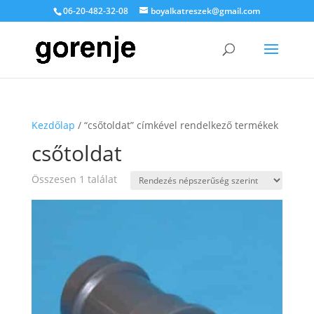
06-20-482-32-08
boyalkatreszek@gmail.com
Kezdőlap
/ “csőtoldat” címkével rendelkező termékek
csőtoldat
Összesen 1 találat