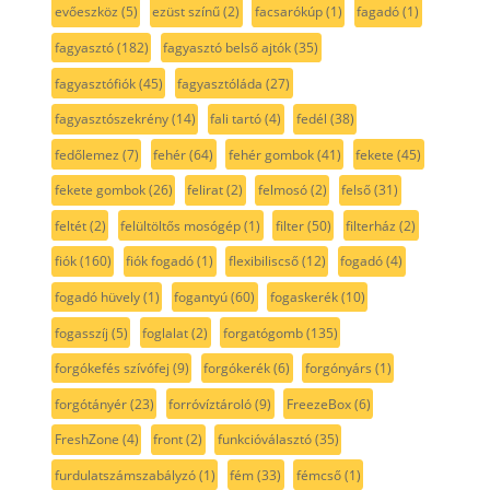
evőeszköz
(5)
ezüst színű
(2)
facsarókúp
(1)
fagadó
(1)
fagyasztó
(182)
fagyasztó belső ajtók
(35)
fagyasztófiók
(45)
fagyasztóláda
(27)
fagyasztószekrény
(14)
fali tartó
(4)
fedél
(38)
fedőlemez
(7)
fehér
(64)
fehér gombok
(41)
fekete
(45)
fekete gombok
(26)
felirat
(2)
felmosó
(2)
felső
(31)
feltét
(2)
felültöltős mosógép
(1)
filter
(50)
filterház
(2)
fiók
(160)
fiók fogadó
(1)
flexibiliscső
(12)
fogadó
(4)
fogadó hüvely
(1)
fogantyú
(60)
fogaskerék
(10)
fogasszíj
(5)
foglalat
(2)
forgatógomb
(135)
forgókefés szívófej
(9)
forgókerék
(6)
forgónyárs
(1)
forgótányér
(23)
forróvíztároló
(9)
FreezeBox
(6)
FreshZone
(4)
front
(2)
funkcióválasztó
(35)
furdulatszámszabályzó
(1)
fém
(33)
fémcső
(1)