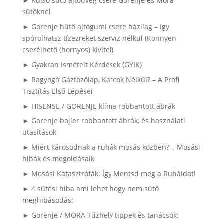
► Külső sütő ajtóüveg csere Gorenje és Mora
sütőknél
► Gorenje hűtő ajtógumi csere házilag – így
spórolhatsz tízezreket szerviz nélkül (Könnyen
cserélhető (hornyos) kivitel)
► Gyakran Ismételt Kérdések (GYIK)
► Ragyogó Gázfőzőlap, Karcok Nélkül? – A Profi
Tisztítás Első Lépései
► HISENSE / GORENJE klíma robbantott ábrák
► Gorenje bojler robbantott ábrák, és használati
utasítások
► Miért károsodnak a ruhák mosás közben? – Mosási
hibák és megoldásaik
► Mosási Katasztrófák: Így Mentsd meg a Ruháidat!
► 4 sütési hiba ami lehet hogy nem sütő
meghibásodás:
► Gorenje / MORA Tűzhely tippek és tanácsok: