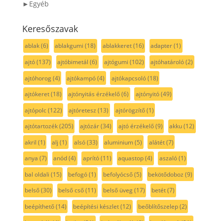
►Egyéb
Keresőszavak
ablak
(6)
ablakgumi
(18)
ablakkeret
(16)
adapter
(1)
ajtó
(137)
ajtóbimetál
(6)
ajtógumi
(102)
ajtóhatároló
(2)
ajtóhorog
(4)
ajtókampó
(4)
ajtókapcsoló
(18)
ajtókeret
(18)
ajtónyitás érzékelő
(6)
ajtónyitó
(49)
ajtópolc
(122)
ajtóretesz
(13)
ajtórögzítő
(1)
ajtótartozék
(205)
ajtózár
(34)
ajtó érzékelő
(9)
akku
(12)
akril
(1)
alj
(1)
alsó
(33)
aluminium
(5)
alátét
(7)
anya
(7)
anód
(4)
aprító
(11)
aquastop
(4)
aszaló
(1)
bal oldali
(15)
befogó
(1)
befolyócső
(5)
bekötődoboz
(9)
belső
(30)
belső cső
(11)
belső üveg
(17)
betét
(7)
beépíthető
(14)
beépítési készlet
(12)
beőblítőszelep
(2)