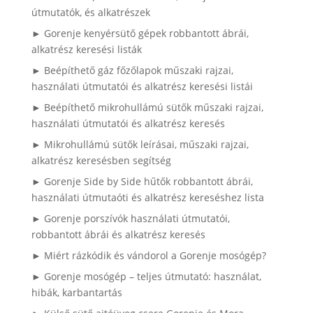
útmutatók, és alkatrészek
► Gorenje kenyérsütő gépek robbantott ábrái,
alkatrész keresési listák
► Beépíthető gáz főzőlapok műszaki rajzai,
használati útmutatói és alkatrész keresési listái
► Beépíthető mikrohullámú sütők műszaki rajzai,
használati útmutatói és alkatrész keresés
► Mikrohullámú sütők leírásai, műszaki rajzai,
alkatrész keresésben segítség
► Gorenje Side by Side hűtők robbantott ábrái,
használati útmutaóti és alkatrész kereséshez lista
► Gorenje porszívók használati útmutatói,
robbantott ábrái és alkatrész keresés
► Miért rázkódik és vándorol a Gorenje mosógép?
► Gorenje mosógép – teljes útmutató: használat,
hibák, karbantartás