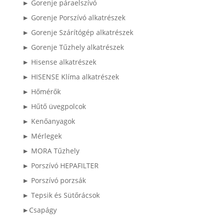
► Gorenje páraelszívó
► Gorenje Porszívó alkatrészek
► Gorenje Szárítógép alkatrészek
► Gorenje Tűzhely alkatrészek
► Hisense alkatrészek
► HISENSE Klíma alkatrészek
► Hőmérők
► Hűtő üvegpolcok
► Kenőanyagok
► Mérlegek
► MORA Tűzhely
► Porszívó HEPAFILTER
► Porszívó porzsák
► Tepsik és Sütőrácsok
►Csapágy