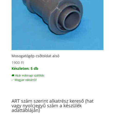
Mosogatógép csőtoldat alsó
1900
Ft
Készleten: 5 db
🚚 Akár másnapi szállítás
✅ Magyar raktárról
ART szám szerint alkatrész kereső (hat
vagy nyolcjegyű szám a készülék
adattábláján)