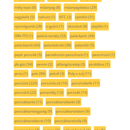
mély tepsi
(6)
műanyag
(8)
műanyagdoboz
(29)
nagykefe
(5)
nofrost
(1)
NTC
(2)
nyitófül
(31)
nyomógomb
(28)
o-gyűrű
(1)
okostévé
(8)
olajálló
(1)
ORA ITO
(1)
palack-tartály
(33)
palackpolc
(49)
palacktartó
(43)
palacktároló
(38)
palackőr
(5)
papír porszák
(5)
paradicsom passzírozó
(1)
passzírozó
(1)
pb-gáz
(34)
perem
(2)
pillangószelep
(3)
pirolitikus
(1)
piros
(1)
polc
(86)
polcél
(3)
Poly-v szíj
(11)
porszívó
(220)
porszívócső
(10)
porszívókefe
(11)
porszűrő
(22)
portartály
(12)
porzsák
(13)
porzsáktartó
(11)
porzsáktartóbetét
(9)
porzsáktartóegység
(9)
porzsáktartóidom
(9)
porzsáktartókeret
(10)
porzsáktartóvilla
(9)