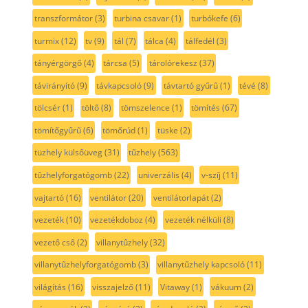
transzformátor
(3)
turbina csavar
(1)
turbókefe
(6)
turmix
(12)
tv
(9)
tál
(7)
tálca
(4)
tálfedél
(3)
tányérgörgő
(4)
tárcsa
(5)
tárolórekesz
(37)
távirányító
(9)
távkapcsoló
(9)
távtartó gyűrű
(1)
tévé
(8)
tölcsér
(1)
töltő
(8)
tömszelence
(1)
tömítés
(67)
tömítőgyűrű
(6)
tömőrúd
(1)
tüske
(2)
tüzhely külsőüveg
(31)
tűzhely
(563)
tűzhelyforgatógomb
(22)
univerzális
(4)
v-szíj
(11)
vajtartó
(16)
ventilátor
(20)
ventilátorlapát
(2)
vezeték
(10)
vezetékdoboz
(4)
vezeték nélküli
(8)
vezető cső
(2)
villanytűzhely
(32)
villanytűzhelyforgatógomb
(3)
villanytűzhely kapcsoló
(11)
világítás
(16)
visszajelző
(11)
Vitaway
(1)
vákuum
(2)