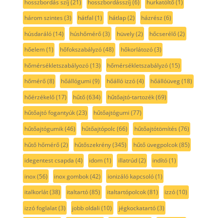
hosszbordás szíj
(21)
hosszbordásszíj
(6)
hurkatöltő
(1)
három szintes
(3)
hátfal
(1)
hátlap
(2)
házrész
(6)
húsdaráló
(14)
húshőmérő
(3)
hüvely
(2)
hőcserélő
(2)
hőelem
(1)
hőfokszabályzó
(48)
hőkorlátozó
(3)
hőmérsékletszabályozó
(13)
hőmérsékletszabályzó
(15)
hőmérő
(8)
hőállógumi
(9)
hőálló izzó
(4)
hőállóüveg
(18)
hőérzékelő
(17)
hűtő
(634)
hűtőajtó-tartozék
(69)
hűtőajtó fogantyúk
(23)
hűtőajtógumi
(77)
hűtőajtógumik
(46)
hűtőajtópolc
(66)
hűtőajtótömítés
(76)
hűtő hőmérő
(2)
hűtőszekrény
(345)
hűtő üvegpolcok
(85)
idegentest csapda
(4)
idom
(1)
illatrúd
(2)
indító
(1)
inox
(56)
inox gombok
(42)
ionizáló kapcsoló
(1)
italkorlát
(38)
italtartó
(85)
italtartópolcok
(81)
izzó
(10)
izzó foglalat
(3)
jobb oldali
(10)
jégkockatartó
(3)