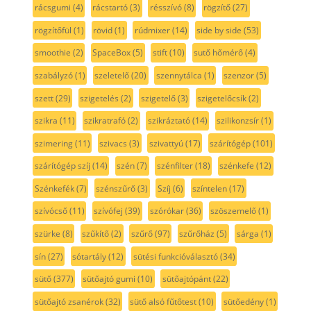
rácsgumi
(4)
rácstartó
(3)
résszívó
(8)
rögzítő
(27)
rögzítőfül
(1)
rövid
(1)
rúdmixer
(14)
side by side
(53)
smoothie
(2)
SpaceBox
(5)
stift
(10)
sutő hőmérő
(4)
szabályzó
(1)
szeletelő
(20)
szennytálca
(1)
szenzor
(5)
szett
(29)
szigetelés
(2)
szigetelő
(3)
szigetelőcsík
(2)
szikra
(11)
szikratrafó
(2)
szikráztató
(14)
szilikonzsír
(1)
szimering
(11)
szivacs
(3)
szivattyú
(17)
szárítógép
(101)
szárítógép szíj
(14)
szén
(7)
szénfilter
(18)
szénkefe
(12)
Szénkefék
(7)
szénszűrő
(3)
Szíj
(6)
színtelen
(17)
szívócső
(11)
szívófej
(39)
szórókar
(36)
szöszemelő
(1)
szürke
(8)
szűkítő
(2)
szűrő
(97)
szűrőház
(5)
sárga
(1)
sín
(27)
sótartály
(12)
sütési funkcióválasztó
(34)
sütő
(377)
sütőajtó gumi
(10)
sütőajtópánt
(22)
sütőajtó zsanérok
(32)
sütő alsó fűtőtest
(10)
sütőedény
(1)