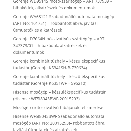
Gorenje WD9514S mosó-szárítógép – ART 737939 –
hibakódok, alkatrészek és dokumentumok
Gorenje WA63121 Szabadonálló automata mosógép
(ART No: 101751) – robbantott ábra, javítási
útmutatók és alkatrészek
Gorenje D7664N hőszivattyús szárítógép – ART
347373/01 – hibakódok, alkatrészek és
dokumentumok
Gorenje kombinált tűzhely – készülékspecifikus
tudástár (Gorenje K5341SH-B-730634)
Gorenje kombinált tűzhely – készülékspecifikus
tudástár (Gorenje K6351WF – 595210)
Hisense mosógép – készülékspecifikus tudástár
(Hisense WF5I8043BWF-20015293)
Mosógép ürítőszivattyú hibájának felismerése
Hisense WF5I8043BWF Szabadonálló automata
mosógép (ART No: 20015293)– robbantott ábra,
javítási útmutatók és alkatrészek