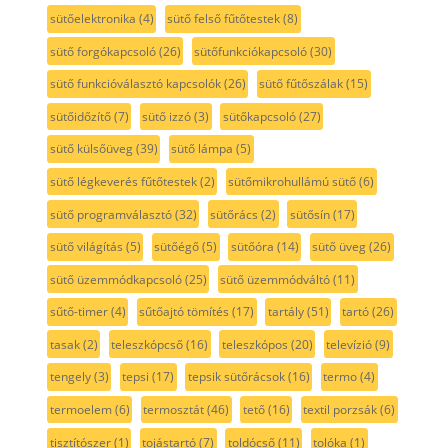
sütőelektronika
(4)
sütő felső fűtőtestek
(8)
sütő forgókapcsoló
(26)
sütőfunkciókapcsoló
(30)
sütő funkcióválasztó kapcsolók
(26)
sütő fűtőszálak
(15)
sütőidőzítő
(7)
sütő izzó
(3)
sütőkapcsoló
(27)
sütő külsőüveg
(39)
sütő lámpa
(5)
sütő légkeverés fűtőtestek
(2)
sütőmikrohullámú sütő
(6)
sütő programválasztó
(32)
sütőrács
(2)
sütősín
(17)
sütő világítás
(5)
sütőégő
(5)
sütőóra
(14)
sütő üveg
(26)
sütő üzemmódkapcsoló
(25)
sütő üzemmódváltó
(11)
sűtő-timer
(4)
sűtőajtó tömítés
(17)
tartály
(51)
tartó
(26)
tasak
(2)
teleszkópcső
(16)
teleszkópos
(20)
televízió
(9)
tengely
(3)
tepsi
(17)
tepsik sütőrácsok
(16)
termo
(4)
termoelem
(6)
termosztát
(46)
tető
(16)
textil porzsák
(6)
tisztítószer
(1)
tojástartó
(7)
toldócső
(11)
tolóka
(1)