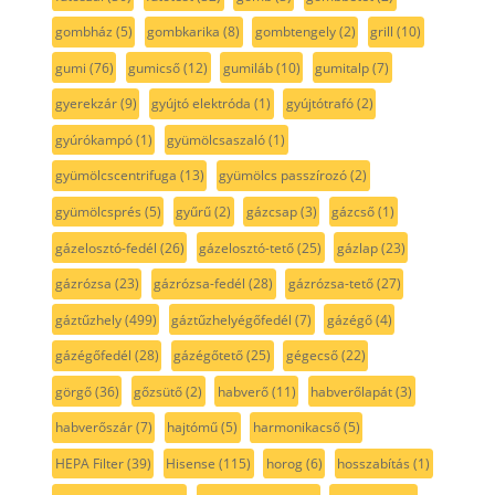
gombház
(5)
gombkarika
(8)
gombtengely
(2)
grill
(10)
gumi
(76)
gumicső
(12)
gumiláb
(10)
gumitalp
(7)
gyerekzár
(9)
gyújtó elektróda
(1)
gyújtótrafó
(2)
gyúrókampó
(1)
gyümölcsaszaló
(1)
gyümölcscentrifuga
(13)
gyümölcs passzírozó
(2)
gyümölcsprés
(5)
gyűrű
(2)
gázcsap
(3)
gázcső
(1)
gázelosztó-fedél
(26)
gázelosztó-tető
(25)
gázlap
(23)
gázrózsa
(23)
gázrózsa-fedél
(28)
gázrózsa-tető
(27)
gáztűzhely
(499)
gáztűzhelyégőfedél
(7)
gázégő
(4)
gázégőfedél
(28)
gázégőtető
(25)
gégecső
(22)
görgő
(36)
gőzsütő
(2)
habverő
(11)
habverőlapát
(3)
habverőszár
(7)
hajtómű
(5)
harmonikacső
(5)
HEPA Filter
(39)
Hisense
(115)
horog
(6)
hosszabítás
(1)