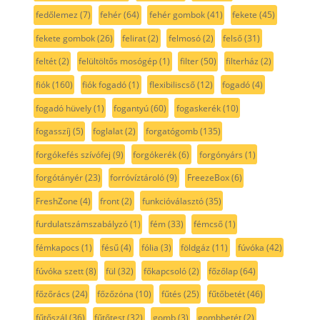
fedőlemez
(7)
fehér
(64)
fehér gombok
(41)
fekete
(45)
fekete gombok
(26)
felirat
(2)
felmosó
(2)
felső
(31)
feltét
(2)
felültöltős mosógép
(1)
filter
(50)
filterház
(2)
fiók
(160)
fiók fogadó
(1)
flexibiliscső
(12)
fogadó
(4)
fogadó hüvely
(1)
fogantyú
(60)
fogaskerék
(10)
fogasszíj
(5)
foglalat
(2)
forgatógomb
(135)
forgókefés szívófej
(9)
forgókerék
(6)
forgónyárs
(1)
forgótányér
(23)
forróvíztároló
(9)
FreezeBox
(6)
FreshZone
(4)
front
(2)
funkcióválasztó
(35)
furdulatszámszabályzó
(1)
fém
(33)
fémcső
(1)
fémkapocs
(1)
fésű
(4)
fólia
(3)
földgáz
(11)
fúvóka
(42)
fúvóka szett
(8)
fül
(32)
főkapcsoló
(2)
főzőlap
(64)
főzőrács
(24)
főzőzóna
(10)
fűtés
(25)
fűtőbetét
(46)
fűtőszál
(36)
fűtőtest
(32)
gomb
(3)
gombbetét
(2)