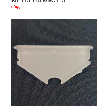
Gorenje Tűzhely sárga jelzőlámpa
Elfogyott