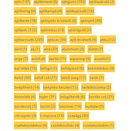
ajtó
(137)
ajtóbimetál
(6)
ajtógumi
(102)
ajtóhatároló
(2)
ajtóhorog
(4)
ajtókampó
(4)
ajtókapcsoló
(18)
ajtókeret
(18)
ajtónyitás érzékelő
(6)
ajtónyitó
(49)
ajtópolc
(122)
ajtóretesz
(13)
ajtórögzítő
(1)
ajtótartozék
(205)
ajtózár
(34)
ajtó érzékelő
(9)
akku
(12)
akril
(1)
alj
(1)
alsó
(33)
aluminium
(5)
alátét
(7)
anya
(7)
anód
(4)
aprító
(11)
aquastop
(4)
aszaló
(1)
bal oldali
(15)
befogó
(1)
befolyócső
(5)
bekötődoboz
(9)
belső
(30)
belső cső
(11)
belső üveg
(17)
betét
(7)
beépíthető
(14)
beépítési készlet
(12)
beőblítőszelep
(2)
biztosíték
(4)
bojler
(31)
bolygókerék
(6)
bordás szíj
(21)
bordásszíj
(7)
borító
(2)
botmixer
(16)
burkolat
(5)
citrusprés
(3)
Crispzone
(13)
csapágy
(40)
csatlakozódoboz
(4)
csatlakozóház
(4)
csatlakozóidom
(1)