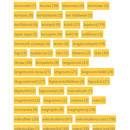
késtisztító
(1)
készlet
(38)
kétszintes
(4)
kézimixer
(5)
körfütés
(8)
körfűtőbetét
(5)
kör fűtőbetét
(5)
körfűtőszál
(6)
középső
(9)
külső
(27)
laposszíj
(19)
lapos tepsi
(5)
lassúprés
(6)
led
(14)
LedVision
(2)
leeresztő szivattyú
(4)
lemez
(6)
lengéscsillapító
(10)
logo
(3)
lyuktárcsa
(2)
láb
(12)
lábtartó
(2)
láda
(30)
lámpa
(28)
lámpabúra
(8)
lángelosztó
(23)
lángelosztó-rózsa
(21)
lángosztó
(21)
lángosztó-fedél
(29)
lángosztó-tető
(27)
légkeverésfűtőtest
(3)
légszűrő
(21)
légtisztító
(2)
lúgszivattyú
(4)
macsakszőr
(1)
maghőmérő
(2)
magnetron
(2)
matrica
(3)
matt
(2)
mechanika
(4)
meghajtás
(6)
meghajtószíj
(18)
mikrofilter
(20)
mikrohullámú
(61)
mikrohullámú sütő
(108)
mikroszálas
(1)
mikroszűrő
(20)
mikró
(26)
mikró izzó
(6)