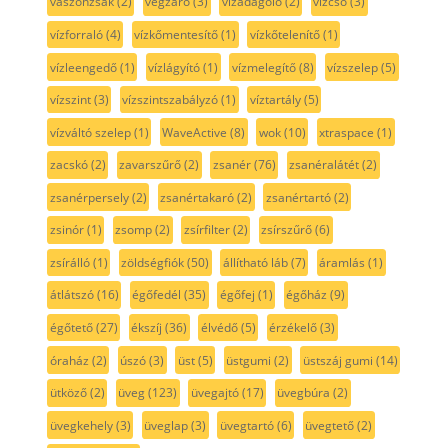
vászonzsák
(2)
végzáró
(3)
vízadagoló
(2)
vízcső
(3)
vízforraló
(4)
vízkőmentesítő
(1)
vízkőtelenítő
(1)
vízleengedő
(1)
vízlágyító
(1)
vízmelegítő
(8)
vízszelep
(5)
vízszint
(3)
vízszintszabályzó
(1)
víztartály
(5)
vízváltó szelep
(1)
WaveActive
(8)
wok
(10)
xtraspace
(1)
zacskó
(2)
zavarszűrő
(2)
zsanér
(76)
zsanéralátét
(2)
zsanérpersely
(2)
zsanértakaró
(2)
zsanértartó
(2)
zsinór
(1)
zsomp
(2)
zsírfilter
(2)
zsírszűrő
(6)
zsírálló
(1)
zöldségfiók
(50)
állítható láb
(7)
áramlás
(1)
átlátszó
(16)
égőfedél
(35)
égőfej
(1)
égőház
(9)
égőtető
(27)
ékszíj
(36)
élvédő
(5)
érzékelő
(3)
óraház
(2)
úszó
(3)
üst
(5)
üstgumi
(2)
üstszáj gumi
(14)
ütköző
(2)
üveg
(123)
üvegajtó
(17)
üvegbúra
(2)
üvegkehely
(3)
üveglap
(3)
üvegtartó
(6)
üvegtető
(2)