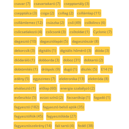
csavar
(7)
csavartakaró
(7)
csepptartály
(3)
csepptálca
(3)
csiga
(2)
csillag
(2)
csillámlap
(11)
csillámlemez
(12)
csúszka
(2)
cső
(49)
csőbilincs
(6)
csőcsatlakozó
(4)
csőcsonk
(3)
csőtoldat
(1)
Cyclonic
(7)
dagasztó
(10)
dagasztólapát
(5)
dagasztószár
(8)
dekorcsík
(3)
digitális
(1)
digitális hőmérő
(3)
dióda
(3)
diódaráló
(1)
dobborda
(3)
doboz
(31)
dobtartó
(2)
dobtömítés
(1)
drótpolc
(9)
dugó
(1)
díszléc
(5)
E14
(1)
edény
(5)
egyszintes
(7)
elektronika
(13)
elektróda
(8)
elválasztó
(1)
előlap
(60)
energia szabályzó
(2)
evőeszköz
(5)
ezüst színű
(2)
facsarókúp
(1)
fagadó
(1)
fagyasztó
(182)
fagyasztó belső ajtók
(35)
fagyasztófiók
(45)
fagyasztóláda
(27)
fagyasztószekrény
(14)
fali tartó
(4)
fedél
(38)