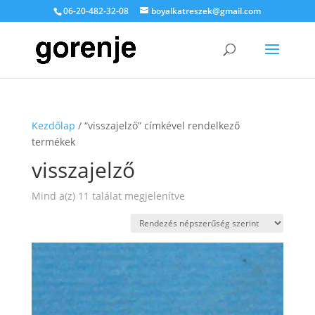
06-20-482-32-08
boyalkatreszek@gmail.com
Kezdőlap
/ “visszajelző” címkével rendelkező
termékek
visszajelző
Sorted
Mind a(z) 11 találat megjelenítve
by
popularity