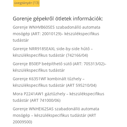
üvegtányér
(13)
Gorenje gépekről ötletek információk:
Gorenje WNHVB60SES szabadonálló automata
mosógép (ART: 20010129)– készülékspecifikus
tudástár
Gorenje NRR9185EAXL side-by-side hűtő –
készülékspecifikus tudástár (742166/04)
Gorenje B50EP beépíthető sütő (ART: 705313/02)–
készülékspecifikus tudástár
Gorenje K6351WF kombinált tűzhely –
készülékspecifikus tudástár (ART 595210/04)
Mora P2241AW1 gáztűzhely – készülékspecifikus
tudástár (ART 741000/06)
Gorenje WNHEI62SAS szabadonálló automata
mosógép – készülékspecifikus tudástár (ART
20009500)