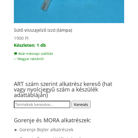
Sütő visszajelző izzó (lámpa)
1900
Ft
Készleten: 1 db
🚚 Akár másnapi szállítás
✅ Magyar raktárról
ART szám szerint alkatrész kereső (hat
vagy nyolcjegyű szám a készülék
adattábláján)
Keresés
Keresés
a
következőre:
Gorenje és MORA alkatrészek:
► Gorenje Bojler alkatrészek