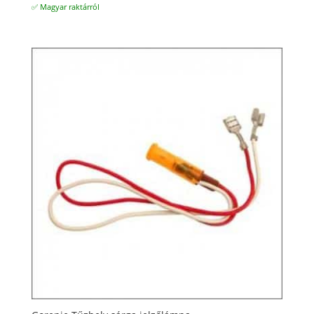
✅ Magyar raktárról