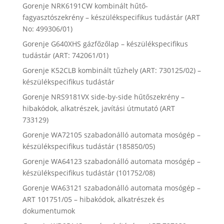
Gorenje NRK6191CW kombinált hűtő-
fagyasztószekrény – készülékspecifikus tudástár (ART
No: 499306/01)
Gorenje G640XHS gázfőzőlap – készülékspecifikus
tudástár (ART: 742061/01)
Gorenje K52CLB kombinált tűzhely (ART: 730125/02) –
készülékspecifikus tudástár
Gorenje NRS9181VX side-by-side hűtőszekrény –
hibakódok, alkatrészek, javítási útmutató (ART
733129)
Gorenje WA72105 szabadonálló automata mosógép –
készülékspecifikus tudástár (185850/05)
Gorenje WA64123 szabadonálló automata mosógép –
készülékspecifikus tudástár (101752/08)
Gorenje WA63121 szabadonálló automata mosógép –
ART 101751/05 – hibakódok, alkatrészek és
dokumentumok