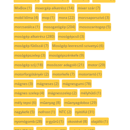
MixBox
(1)
mixergép alkatrész
(14)
mixer szár
(7)
mobil klíma
(4)
mop
(1)
mora
(22)
morzsaporszívó
(3)
morzsatálca
(1)
mosogatógép
(204)
mososzaritogep
(5)
mosógép alkatrész
(280)
mosógépcső
(3)
mosógép fűtőszál
(7)
Mosógép leeresztő szivattyú
(6)
mosógépszelep
(3)
mosógépszénkefe
(9)
mosógép szíj
(18)
mosószer adagoló
(21)
motor
(29)
motorforgótányér
(2)
motorkefe
(7)
motortartó
(1)
mágnes
(3)
mágneses
(2)
mágnesgumi
(78)
mágnes szelep
(4)
mágnesszelep
(2)
mélyhűtő
(1)
mély tepsi
(6)
műanyag
(8)
műanyagdoboz
(29)
nagykefe
(5)
nofrost
(1)
NTC
(2)
nyitófül
(31)
nyomógomb
(28)
o-gyűrű
(1)
okostévé
(8)
olajálló
(1)