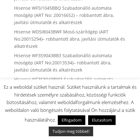
Hisense WF5I1045BBQ Szabadonálló automata
mosógép (ART No: 20016652) – robbantott ábra,
javítási útmutatók és alkatrészek
Hisense WD5I8043BWF Mosó-szárítógép (ART
No:20015294)– robbantott ábra, javítási útmutatók és
alkatrészek
Hisense WF3S9043BB3 Szabadonálló automata
mosógép (ART No:20013534)– robbantott ábra,
javítási útmutatók és alkatrészek
Hisense WF3S8043BW3 Szabadonálló automata
mosógép (ART No:20013533) – robbantott ábra,
Ez a weboldal sütiket használ. Sütiket használunk a tartalmak és
javítási útmutatók és alkatrészek
hirdetések személyre szabásához, közösségi funkciók
biztosításához, valamint weboldalforgalmunk elemzéséhez. A
Hisense WF3S9043BW3 Szabadonálló automata
weboldalon való böngészés folytatásával Ön hozzájárul a sütik
mosógép (ART No:20013532)– robbantott ábra,
javítási útmutatók és alkatrészek
használatához.
Elfogadom
Elutasítom
Gorenje WC48G4BG4 Borhűtő (ART No:20013868) –
Tudjon meg többet!
robbantott ábra, javítási útmutatók és alkatrészek