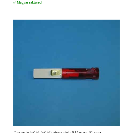
✅ Magyar raktárról
Gorenje hűtő (sütő) visszajelző lámpa (Piros)