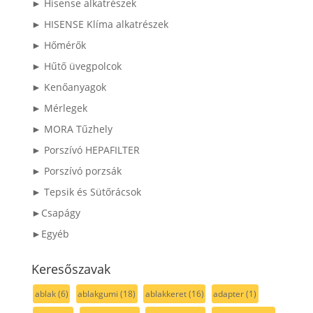
► Hisense alkatrészek
► HISENSE Klíma alkatrészek
► Hőmérők
► Hűtő üvegpolcok
► Kenőanyagok
► Mérlegek
► MORA Tűzhely
► Porszívó HEPAFILTER
► Porszívó porzsák
► Tepsik és Sütőrácsok
►Csapágy
►Egyéb
Keresőszavak
ablak
(6)
ablakgumi
(18)
ablakkeret
(16)
adapter
(1)