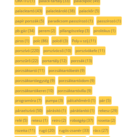
ORA ITO
(1)
palack-tartály
(33)
palackpolc
(49)
palacktartó
(43)
palacktároló
(38)
palackőr
(5)
papír porszák
(5)
paradicsom passzírozó
(1)
passzírozó
(1)
pb-gáz
(34)
perem
(2)
pillangószelep
(3)
pirolitikus
(1)
piros
(1)
polc
(86)
polcél
(3)
Poly-v szíj
(11)
porszívó
(220)
porszívócső
(10)
porszívókefe
(11)
porszűrő
(22)
portartály
(12)
porzsák
(13)
porzsáktartó
(11)
porzsáktartóbetét
(9)
porzsáktartóegység
(9)
porzsáktartóidom
(9)
porzsáktartókeret
(10)
porzsáktartóvilla
(9)
programóra
(7)
pumpa
(3)
pálcahőmérő
(1)
pár
(5)
páraelszívó
(50)
párásító
(1)
párátlanító
(1)
rekesz
(29)
relé
(5)
retesz
(1)
retro
(2)
robotgép
(37)
rosetta
(2)
rozetta
(11)
rugó
(20)
rugós-zsanér
(33)
rács
(27)