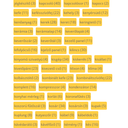
jégkészítő
(3)
kapcsoló
(40)
kapcsolósor
(1)
kapocs
(2)
kefe
(11)
kefésszívófej
(22)
kehely
(3)
kenyérsütő
(12)
kenőanyag
(1)
kerek
(28)
keret
(18)
keringtető
(1)
kerámia
(3)
kerámialap
(14)
keverőlapát
(4)
keverőszár
(2)
keverőtál
(3)
kezelő panel
(11)
kifolyócső
(16)
kijelző panel
(1)
kilincs
(30)
kinyomó szivattyú
(4)
kisgép
(34)
kiskerék
(7)
kisállat
(1)
kivetőpánt
(23)
kivezető cső
(1)
klixon
(4)
klíma
(4)
kolbásztöltő
(2)
kombinált kefe
(23)
kombináltszívófej
(22)
komplett
(16)
kompresszor
(4)
kondenzátor
(14)
konyhai mérleg
(1)
korlát
(6)
koronafűtés
(3)
koszorú fűtőszál
(3)
kosár
(34)
kosársín
(3)
kupak
(5)
kuplung
(8)
kutyaszőr
(1)
kábel
(9)
kábeldob
(1)
kávédaráló
(3)
kávéfőző
(1)
kémény
(1)
kés
(16)