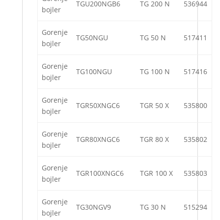
TGU200NGB6
TG 200 N
536944
bojler
Gorenje
TG50NGU
TG 50 N
517411
bojler
Gorenje
TG100NGU
TG 100 N
517416
bojler
Gorenje
TGR50XNGC6
TGR 50 X
535800
bojler
Gorenje
TGR80XNGC6
TGR 80 X
535802
bojler
Gorenje
TGR100XNGC6
TGR 100 X
535803
bojler
Gorenje
TG30NGV9
TG 30 N
515294
bojler