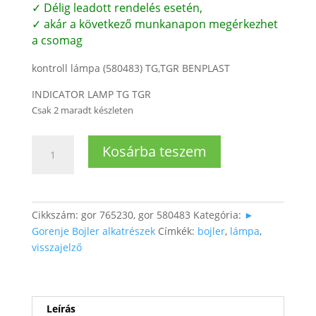
✓ Délig leadott rendelés esetén,
✓ akár a következő munkanapon megérkezhet
a csomag
kontroll lámpa (580483) TG,TGR BENPLAST
INDICATOR LAMP TG TGR
Csak 2 maradt készleten
Bojler
Kosárba teszem
visszajelző
lámpa
mennyiség
Cikkszám:
gor 765230, gor 580483
Kategória:
►
Gorenje Bojler alkatrészek
Címkék:
bojler
,
lámpa
,
visszajelző
Leírás