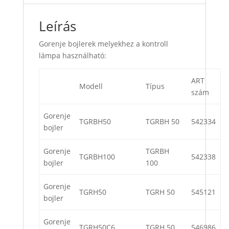
Leírás
Gorenje bojlerek melyekhez a kontroll
lámpa használható:
ART
Modell
Típus
szám
Gorenje
TGRBH50
TGRBH 50
542334
bojler
Gorenje
TGRBH
TGRBH100
542338
bojler
100
Gorenje
TGRH50
TGRH 50
545121
bojler
Gorenje
TGRH50C6
TGRH 50
546986