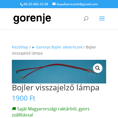
06-20-482-32-08
boyalkatreszek@gmail.com
Kezdőlap
/
► Gorenje Bojler alkatrészek
/ Bojler
visszajelző lámpa
Bojler visszajelző lámpa
1900
Ft
🚚 Saját Magyarországi raktárból, gyors
szállítással