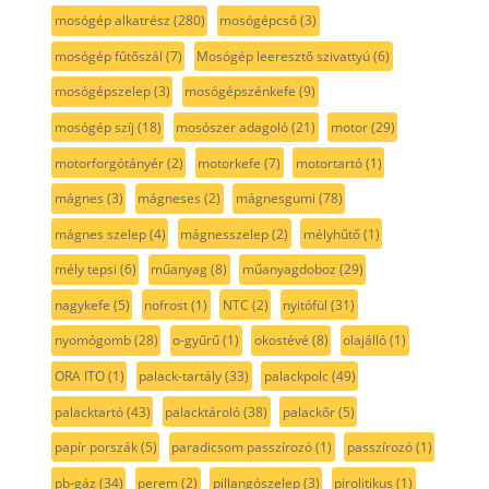
mosógép alkatrész
(280)
mosógépcső
(3)
mosógép fűtőszál
(7)
Mosógép leeresztő szivattyú
(6)
mosógépszelep
(3)
mosógépszénkefe
(9)
mosógép szíj
(18)
mosószer adagoló
(21)
motor
(29)
motorforgótányér
(2)
motorkefe
(7)
motortartó
(1)
mágnes
(3)
mágneses
(2)
mágnesgumi
(78)
mágnes szelep
(4)
mágnesszelep
(2)
mélyhűtő
(1)
mély tepsi
(6)
műanyag
(8)
műanyagdoboz
(29)
nagykefe
(5)
nofrost
(1)
NTC
(2)
nyitófül
(31)
nyomógomb
(28)
o-gyűrű
(1)
okostévé
(8)
olajálló
(1)
ORA ITO
(1)
palack-tartály
(33)
palackpolc
(49)
palacktartó
(43)
palacktároló
(38)
palackőr
(5)
papír porszák
(5)
paradicsom passzírozó
(1)
passzírozó
(1)
pb-gáz
(34)
perem
(2)
pillangószelep
(3)
pirolitikus
(1)