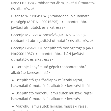
No:20011068) – robbantott ábra, javítási útmutatók
és alkatrészek
Hisense WF5I1045BWQ Szabadonálló automata
mosógép (ART No:20015295) – robbantott ábra,
javítási útmutatók és alkatrészek
Gorenje MVC72FW porszívó (ART No:623850)–
robbantott ábra, javítási útmutatók és alkatrészek
Gorenje GI642E90X beépíthető mosogatógép (ART
No:20011937)- robbantott ábra, házi javítási
útmutatók, és alkatrészek
► Gorenje kenyérsütő gépek robbantott ábrái,
alkatrész keresési listák
► Beépíthető gáz főzőlapok műszaki rajzai,
használati útmutatói és alkatrész keresési listái
► Beépíthető mikrohullámú sütők műszaki rajzai,
használati útmutatói és alkatrész keresés
► Mikrohullámú sütők leírásai, műszaki rajzai,