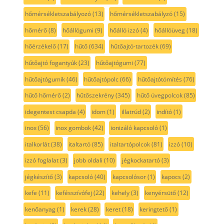
hőmérsékletszabályozó
(13)
hőmérsékletszabályzó
(15)
hőmérő
(8)
hőállógumi
(9)
hőálló izzó
(4)
hőállóüveg
(18)
hőérzékelő
(17)
hűtő
(634)
hűtőajtó-tartozék
(69)
hűtőajtó fogantyúk
(23)
hűtőajtógumi
(77)
hűtőajtógumik
(46)
hűtőajtópolc
(66)
hűtőajtótömítés
(76)
hűtő hőmérő
(2)
hűtőszekrény
(345)
hűtő üvegpolcok
(85)
idegentest csapda
(4)
idom
(1)
illatrúd
(2)
indító
(1)
inox
(56)
inox gombok
(42)
ionizáló kapcsoló
(1)
italkorlát
(38)
italtartó
(85)
italtartópolcok
(81)
izzó
(10)
izzó foglalat
(3)
jobb oldali
(10)
jégkockatartó
(3)
jégkészítő
(3)
kapcsoló
(40)
kapcsolósor
(1)
kapocs
(2)
kefe
(11)
kefésszívófej
(22)
kehely
(3)
kenyérsütő
(12)
kenőanyag
(1)
kerek
(28)
keret
(18)
keringtető
(1)