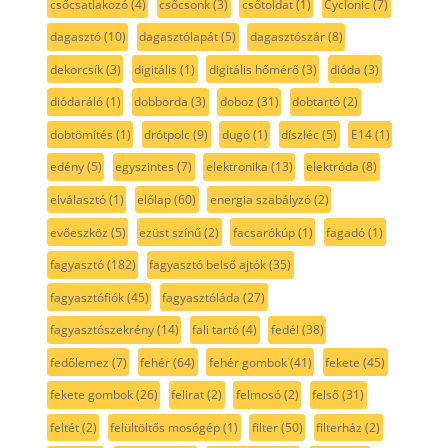
csőcsatlakozó
(4)
csőcsonk
(3)
csőtoldat
(1)
Cyclonic
(7)
dagasztó
(10)
dagasztólapát
(5)
dagasztószár
(8)
dekorcsík
(3)
digitális
(1)
digitális hőmérő
(3)
dióda
(3)
diódaráló
(1)
dobborda
(3)
doboz
(31)
dobtartó
(2)
dobtömítés
(1)
drótpolc
(9)
dugó
(1)
díszléc
(5)
E14
(1)
edény
(5)
egyszintes
(7)
elektronika
(13)
elektróda
(8)
elválasztó
(1)
előlap
(60)
energia szabályzó
(2)
evőeszköz
(5)
ezüst színű
(2)
facsarókúp
(1)
fagadó
(1)
fagyasztó
(182)
fagyasztó belső ajtók
(35)
fagyasztófiók
(45)
fagyasztóláda
(27)
fagyasztószekrény
(14)
fali tartó
(4)
fedél
(38)
fedőlemez
(7)
fehér
(64)
fehér gombok
(41)
fekete
(45)
fekete gombok
(26)
felirat
(2)
felmosó
(2)
felső
(31)
feltét
(2)
felültöltős mosógép
(1)
filter
(50)
filterház
(2)