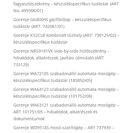
fagyasztószekrény – készülékspecifikus tudástár (ART
No: 499306/01)
Gorenje G640XHS gázfőzőlap – készülékspecifikus
tudástár (ART: 742061/01)
Gorenje K52CLB kombinált tűzhely (ART: 730125/02) –
készülékspecifikus tudástár
Gorenje NRS9181VX side-by-side hűtőszekrény –
hibakódok, alkatrészek, javítási útmutató (ART
733129)
Gorenje WA72105 szabadonálló automata mosógép –
készülékspecifikus tudástár (185850/05)
Gorenje WA64123 szabadonálló automata mosógép –
készülékspecifikus tudástár (101752/08)
Gorenje WA63121 szabadonálló automata mosógép –
ART 101751/05 – hibakódok, alkatrészek és
dokumentumok
Gorenje WD9514S mosó-szárítógép – ART 737939 –