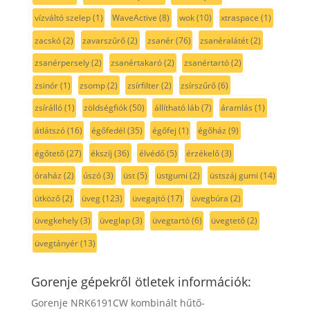
vízváltó szelep
(1)
WaveActive
(8)
wok
(10)
xtraspace
(1)
zacskó
(2)
zavarszűrő
(2)
zsanér
(76)
zsanéralátét
(2)
zsanérpersely
(2)
zsanértakaró
(2)
zsanértartó
(2)
zsinór
(1)
zsomp
(2)
zsírfilter
(2)
zsírszűrő
(6)
zsírálló
(1)
zöldségfiók
(50)
állítható láb
(7)
áramlás
(1)
átlátszó
(16)
égőfedél
(35)
égőfej
(1)
égőház
(9)
égőtető
(27)
ékszíj
(36)
élvédő
(5)
érzékelő
(3)
óraház
(2)
úszó
(3)
üst
(5)
üstgumi
(2)
üstszáj gumi
(14)
ütköző
(2)
üveg
(123)
üvegajtó
(17)
üvegbúra
(2)
üvegkehely
(3)
üveglap
(3)
üvegtartó
(6)
üvegtető
(2)
üvegtányér
(13)
Gorenje gépekről ötletek információk:
Gorenje NRK6191CW kombinált hűtő-