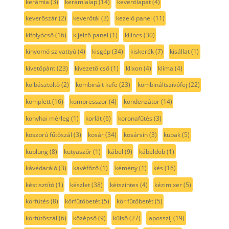
kerámia
(3)
kerámialap
(14)
keverőlapát
(4)
keverőszár
(2)
keverőtál
(3)
kezelő panel
(11)
kifolyócső
(16)
kijelző panel
(1)
kilincs
(30)
kinyomó szivattyú
(4)
kisgép
(34)
kiskerék
(7)
kisállat
(1)
kivetőpánt
(23)
kivezető cső
(1)
klixon
(4)
klíma
(4)
kolbásztöltő
(2)
kombinált kefe
(23)
kombináltszívófej
(22)
komplett
(16)
kompresszor
(4)
kondenzátor
(14)
konyhai mérleg
(1)
korlát
(6)
koronafűtés
(3)
koszorú fűtőszál
(3)
kosár
(34)
kosársín
(3)
kupak
(5)
kuplung
(8)
kutyaszőr
(1)
kábel
(9)
kábeldob
(1)
kávédaráló
(3)
kávéfőző
(1)
kémény
(1)
kés
(16)
késtisztító
(1)
készlet
(38)
kétszintes
(4)
kézimixer
(5)
körfütés
(8)
körfűtőbetét
(5)
kör fűtőbetét
(5)
körfűtőszál
(6)
középső
(9)
külső
(27)
laposszíj
(19)