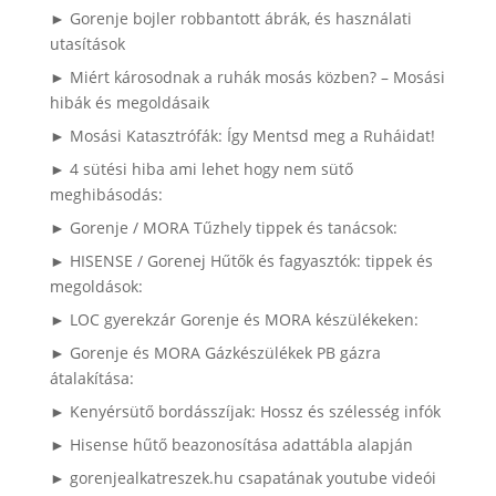
► Gorenje bojler robbantott ábrák, és használati
utasítások
► Miért károsodnak a ruhák mosás közben? – Mosási
hibák és megoldásaik
► Mosási Katasztrófák: Így Mentsd meg a Ruháidat!
► 4 sütési hiba ami lehet hogy nem sütő
meghibásodás:
► Gorenje / MORA Tűzhely tippek és tanácsok:
► HISENSE / Gorenej Hűtők és fagyasztók: tippek és
megoldások:
► LOC gyerekzár Gorenje és MORA készülékeken:
► Gorenje és MORA Gázkészülékek PB gázra
átalakítása:
► Kenyérsütő bordásszíjak: Hossz és szélesség infók
► Hisense hűtő beazonosítása adattábla alapján
► gorenjealkatreszek.hu csapatának youtube videói