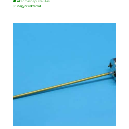
🚚 Akár másnapi szállítás
✅ Magyar raktárról