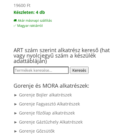
19600
Ft
Készleten: 4 db
🚚 Akár másnapi szállítás
✅ Magyar raktárról
ART szám szerint alkatrész kereső (hat
vagy nyolcjegyű szám a készülék
adattábláján)
Keresés
Keresés
a
következőre:
Gorenje és MORA alkatrészek:
► Gorenje Bojler alkatrészek
► Gorenje Fagyasztó Alkatrészek
► Gorenje főzőlap alkatrészek
► Gorenje Gáztűzhely Alkatrészek
► Gorenje Gőzsütők