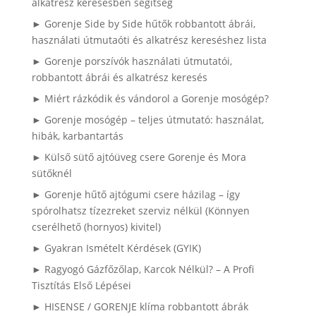
alkatrész keresésben segítség
► Gorenje Side by Side hűtők robbantott ábrái,
használati útmutaóti és alkatrész kereséshez lista
► Gorenje porszívók használati útmutatói,
robbantott ábrái és alkatrész keresés
► Miért rázkódik és vándorol a Gorenje mosógép?
► Gorenje mosógép – teljes útmutató: használat,
hibák, karbantartás
► Külső sütő ajtóüveg csere Gorenje és Mora
sütőknél
► Gorenje hűtő ajtógumi csere házilag – így
spórolhatsz tízezreket szerviz nélkül (Könnyen
cserélhető (hornyos) kivitel)
► Gyakran Ismételt Kérdések (GYIK)
► Ragyogó Gázfőzőlap, Karcok Nélkül? – A Profi
Tisztítás Első Lépései
► HISENSE / GORENJE klíma robbantott ábrák