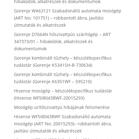
hibakódok, alkatrészek és dokumentumok
Gorenje WA63121 Szabadonálló automata mosógép
(ART No: 101751) – robbantott ábra, javítási
útmutatók és alkatrészek
Gorenje D7664N hőszivattyús szárítógép – ART
347373/01 – hibakódok, alkatrészek és
dokumentumok
Gorenje kombinált tűzhely – készülékspecifikus
tudástár (Gorenje K5341SH-B-730634)
Gorenje kombinált tűzhely – készülékspecifikus
tudástár (Gorenje K6351WF – 595210)
Hisense mosógép – készülékspecifikus tudástár
(Hisense WF5I8043BWF-20015293)
Mosógép ürítőszivattyú hibájának felismerése
Hisense WF5I8043BWF Szabadonálló automata
mosógép (ART No: 20015293)– robbantott ábra,
javítási útmutatók és alkatrészek