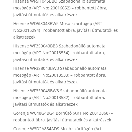
Hisense WF5I1045BBQ Szabadonálló automata
mosógép (ART No: 20016652) – robbantott ábra,
javítási útmutatók és alkatrészek
Hisense WD5I8043BWF Mosó-szárítógép (ART
No:20015294)– robbantott ábra, javítási útmutatók és
alkatrészek
Hisense WF3S9043BB3 Szabadonálló automata
mosógép (ART No:20013534)– robbantott ábra,
javítási útmutatók és alkatrészek
Hisense WF3S8043BW3 Szabadonálló automata
mosógép (ART No:20013533) – robbantott ábra,
javítási útmutatók és alkatrészek
Hisense WF3S9043BW3 Szabadonálló automata
mosógép (ART No:20013532)– robbantott ábra,
javítási útmutatók és alkatrészek
Gorenje WC48G4BG4 Borhűtő (ART No:20013868) –
robbantott ábra, javítási útmutatók és alkatrészek
Gorenje W3D2A854ADS Mosó-szárítógép (Art