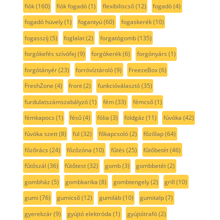
fiók
(160)
fiók fogadó
(1)
flexibiliscső
(12)
fogadó
(4)
fogadó hüvely
(1)
fogantyú
(60)
fogaskerék
(10)
fogasszíj
(5)
foglalat
(2)
forgatógomb
(135)
forgókefés szívófej
(9)
forgókerék
(6)
forgónyárs
(1)
forgótányér
(23)
forróvíztároló
(9)
FreezeBox
(6)
FreshZone
(4)
front
(2)
funkcióválasztó
(35)
furdulatszámszabályzó
(1)
fém
(33)
fémcső
(1)
fémkapocs
(1)
fésű
(4)
fólia
(3)
földgáz
(11)
fúvóka
(42)
fúvóka szett
(8)
fül
(32)
főkapcsoló
(2)
főzőlap
(64)
főzőrács
(24)
főzőzóna
(10)
fűtés
(25)
fűtőbetét
(46)
fűtőszál
(36)
fűtőtest
(32)
gomb
(3)
gombbetét
(2)
gombház
(5)
gombkarika
(8)
gombtengely
(2)
grill
(10)
gumi
(76)
gumicső
(12)
gumiláb
(10)
gumitalp
(7)
gyerekzár
(9)
gyújtó elektróda
(1)
gyújtótrafó
(2)