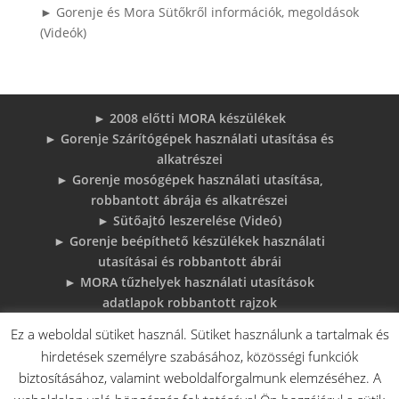
► Gorenje és Mora Sütőkről információk, megoldások
(Videók)
► 2008 előtti MORA készülékek
► Gorenje Szárítógépek használati utasítása és
alkatrészei
► Gorenje mosógépek használati utasítása,
robbantott ábrája és alkatrészei
► Sütőajtó leszerelése (Videó)
► Gorenje beépíthető készülékek használati
utasításai és robbantott ábrái
► MORA tűzhelyek használati utasítások
adatlapok robbantott rajzok
► Gorenje Bojler Vízkő problémák és
Ez a weboldal sütiket használ. Sütiket használunk a tartalmak és
megoldások
hirdetések személyre szabásához, közösségi funkciók
► 6 gyakori sütő hiba, és megoldások
biztosításához, valamint weboldalforgalmunk elemzéséhez. A
♦Gorenje Háztartásigépek adattábláiról: