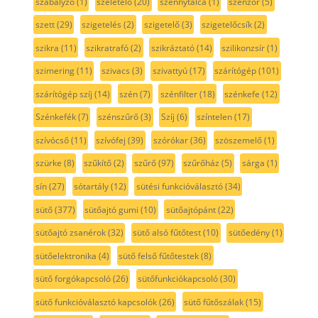
szabályzó
(1)
szeletelő
(20)
szennytálca
(1)
szenzor
(5)
szett
(29)
szigetelés
(2)
szigetelő
(3)
szigetelőcsík
(2)
szikra
(11)
szikratrafó
(2)
szikráztató
(14)
szilikonzsír
(1)
szimering
(11)
szivacs
(3)
szivattyú
(17)
szárítógép
(101)
szárítógép szíj
(14)
szén
(7)
szénfilter
(18)
szénkefe
(12)
Szénkefék
(7)
szénszűrő
(3)
Szíj
(6)
színtelen
(17)
szívócső
(11)
szívófej
(39)
szórókar
(36)
szöszemelő
(1)
szürke
(8)
szűkítő
(2)
szűrő
(97)
szűrőház
(5)
sárga
(1)
sín
(27)
sótartály
(12)
sütési funkcióválasztó
(34)
sütő
(377)
sütőajtó gumi
(10)
sütőajtópánt
(22)
sütőajtó zsanérok
(32)
sütő alsó fűtőtest
(10)
sütőedény
(1)
sütőelektronika
(4)
sütő felső fűtőtestek
(8)
sütő forgókapcsoló
(26)
sütőfunkciókapcsoló
(30)
sütő funkcióválasztó kapcsolók
(26)
sütő fűtőszálak
(15)