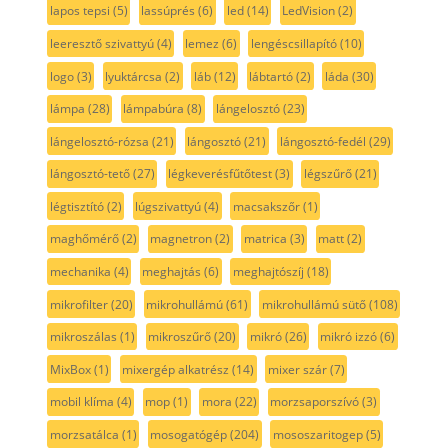
lapos tepsi
(5)
lassúprés
(6)
led
(14)
LedVision
(2)
leeresztő szivattyú
(4)
lemez
(6)
lengéscsillapító
(10)
logo
(3)
lyuktárcsa
(2)
láb
(12)
lábtartó
(2)
láda
(30)
lámpa
(28)
lámpabúra
(8)
lángelosztó
(23)
lángelosztó-rózsa
(21)
lángosztó
(21)
lángosztó-fedél
(29)
lángosztó-tető
(27)
légkeverésfűtőtest
(3)
légszűrő
(21)
légtisztító
(2)
lúgszivattyú
(4)
macsakszőr
(1)
maghőmérő
(2)
magnetron
(2)
matrica
(3)
matt
(2)
mechanika
(4)
meghajtás
(6)
meghajtószíj
(18)
mikrofilter
(20)
mikrohullámú
(61)
mikrohullámú sütő
(108)
mikroszálas
(1)
mikroszűrő
(20)
mikró
(26)
mikró izzó
(6)
MixBox
(1)
mixergép alkatrész
(14)
mixer szár
(7)
mobil klíma
(4)
mop
(1)
mora
(22)
morzsaporszívó
(3)
morzsatálca
(1)
mosogatógép
(204)
mososzaritogep
(5)