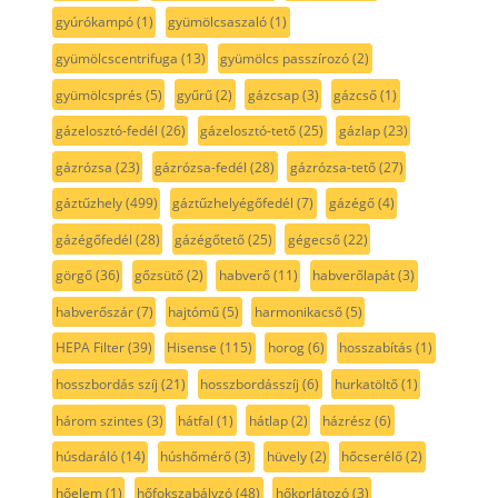
gyúrókampó
(1)
gyümölcsaszaló
(1)
gyümölcscentrifuga
(13)
gyümölcs passzírozó
(2)
gyümölcsprés
(5)
gyűrű
(2)
gázcsap
(3)
gázcső
(1)
gázelosztó-fedél
(26)
gázelosztó-tető
(25)
gázlap
(23)
gázrózsa
(23)
gázrózsa-fedél
(28)
gázrózsa-tető
(27)
gáztűzhely
(499)
gáztűzhelyégőfedél
(7)
gázégő
(4)
gázégőfedél
(28)
gázégőtető
(25)
gégecső
(22)
görgő
(36)
gőzsütő
(2)
habverő
(11)
habverőlapát
(3)
habverőszár
(7)
hajtómű
(5)
harmonikacső
(5)
HEPA Filter
(39)
Hisense
(115)
horog
(6)
hosszabítás
(1)
hosszbordás szíj
(21)
hosszbordásszíj
(6)
hurkatöltő
(1)
három szintes
(3)
hátfal
(1)
hátlap
(2)
házrész
(6)
húsdaráló
(14)
húshőmérő
(3)
hüvely
(2)
hőcserélő
(2)
hőelem
(1)
hőfokszabályzó
(48)
hőkorlátozó
(3)