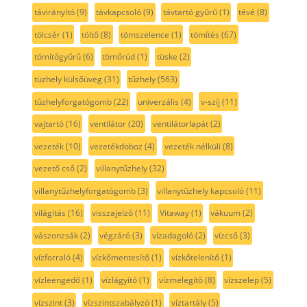
távirányító
(9)
távkapcsoló
(9)
távtartó gyűrű
(1)
tévé
(8)
tölcsér
(1)
töltő
(8)
tömszelence
(1)
tömítés
(67)
tömítőgyűrű
(6)
tömőrúd
(1)
tüske
(2)
tüzhely külsőüveg
(31)
tűzhely
(563)
tűzhelyforgatógomb
(22)
univerzális
(4)
v-szíj
(11)
vajtartó
(16)
ventilátor
(20)
ventilátorlapát
(2)
vezeték
(10)
vezetékdoboz
(4)
vezeték nélküli
(8)
vezető cső
(2)
villanytűzhely
(32)
villanytűzhelyforgatógomb
(3)
villanytűzhely kapcsoló
(11)
világítás
(16)
visszajelző
(11)
Vitaway
(1)
vákuum
(2)
vászonzsák
(2)
végzáró
(3)
vízadagoló
(2)
vízcső
(3)
vízforraló
(4)
vízkőmentesítő
(1)
vízkőtelenítő
(1)
vízleengedő
(1)
vízlágyító
(1)
vízmelegítő
(8)
vízszelep
(5)
vízszint
(3)
vízszintszabályzó
(1)
víztartály
(5)