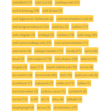
sütőidőzítő
(7)
sütő izzó
(3)
sütőkapcsoló
(27)
sütő külsőüveg
(39)
sütő lámpa
(5)
sütő légkeverés fűtőtestek
(2)
sütőmikrohullámú sütő
(6)
sütő programválasztó
(32)
sütőrács
(2)
sütősín
(17)
sütő világítás
(5)
sütőégő
(5)
sütőóra
(14)
sütő üveg
(26)
sütő üzemmódkapcsoló
(25)
sütő üzemmódváltó
(11)
sűtő-timer
(4)
sűtőajtó tömítés
(17)
tartály
(51)
tartó
(26)
tasak
(2)
teleszkópcső
(16)
teleszkópos
(20)
televízió
(9)
tengely
(3)
tepsi
(17)
tepsik sütőrácsok
(16)
termo
(4)
termoelem
(6)
termosztát
(46)
tető
(16)
textil porzsák
(6)
tisztítószer
(1)
tojástartó
(7)
toldócső
(11)
tolóka
(1)
transzformátor
(3)
turbina csavar
(1)
turbókefe
(6)
turmix
(12)
tv
(9)
tál
(7)
tálca
(4)
tálfedél
(3)
tányérgörgő
(4)
tárcsa
(5)
tárolórekesz
(37)