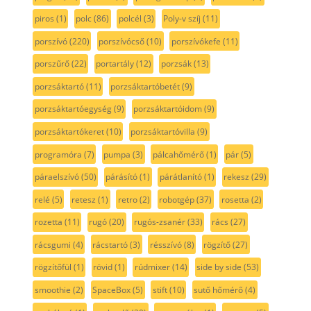
piros
(1)
polc
(86)
polcél
(3)
Poly-v szíj
(11)
porszívó
(220)
porszívócső
(10)
porszívókefe
(11)
porszűrő
(22)
portartály
(12)
porzsák
(13)
porzsáktartó
(11)
porzsáktartóbetét
(9)
porzsáktartóegység
(9)
porzsáktartóidom
(9)
porzsáktartókeret
(10)
porzsáktartóvilla
(9)
programóra
(7)
pumpa
(3)
pálcahőmérő
(1)
pár
(5)
páraelszívó
(50)
párásító
(1)
párátlanító
(1)
rekesz
(29)
relé
(5)
retesz
(1)
retro
(2)
robotgép
(37)
rosetta
(2)
rozetta
(11)
rugó
(20)
rugós-zsanér
(33)
rács
(27)
rácsgumi
(4)
rácstartó
(3)
résszívó
(8)
rögzítő
(27)
rögzítőfül
(1)
rövid
(1)
rúdmixer
(14)
side by side
(53)
smoothie
(2)
SpaceBox
(5)
stift
(10)
sutő hőmérő
(4)