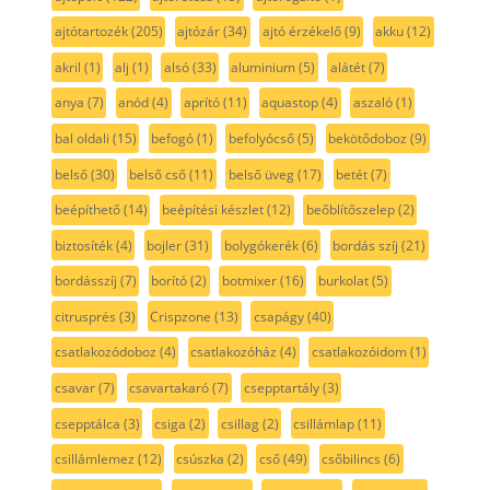
ajtótartozék
(205)
ajtózár
(34)
ajtó érzékelő
(9)
akku
(12)
akril
(1)
alj
(1)
alsó
(33)
aluminium
(5)
alátét
(7)
anya
(7)
anód
(4)
aprító
(11)
aquastop
(4)
aszaló
(1)
bal oldali
(15)
befogó
(1)
befolyócső
(5)
bekötődoboz
(9)
belső
(30)
belső cső
(11)
belső üveg
(17)
betét
(7)
beépíthető
(14)
beépítési készlet
(12)
beőblítőszelep
(2)
biztosíték
(4)
bojler
(31)
bolygókerék
(6)
bordás szíj
(21)
bordásszíj
(7)
borító
(2)
botmixer
(16)
burkolat
(5)
citrusprés
(3)
Crispzone
(13)
csapágy
(40)
csatlakozódoboz
(4)
csatlakozóház
(4)
csatlakozóidom
(1)
csavar
(7)
csavartakaró
(7)
csepptartály
(3)
csepptálca
(3)
csiga
(2)
csillag
(2)
csillámlap
(11)
csillámlemez
(12)
csúszka
(2)
cső
(49)
csőbilincs
(6)