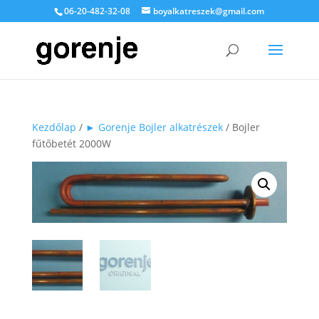
06-20-482-32-08
boyalkatreszek@gmail.com
Kezdőlap
/
► Gorenje Bojler alkatrészek
/ Bojler
fűtőbetét 2000W