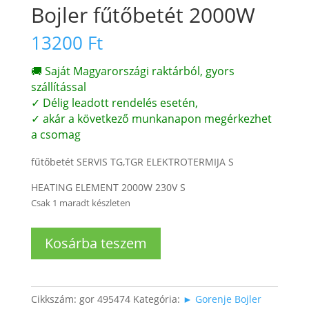
Bojler fűtőbetét 2000W
13200
Ft
🚚 Saját Magyarországi raktárból, gyors
szállítással
✓ Délig leadott rendelés esetén,
✓ akár a következő munkanapon megérkezhet
a csomag
fűtőbetét SERVIS TG,TGR ELEKTROTERMIJA S
HEATING ELEMENT 2000W 230V S
Csak 1 maradt készleten
Bojler
Kosárba teszem
fűtőbetét
2000W
mennyiség
Cikkszám:
gor 495474
Kategória:
► Gorenje Bojler