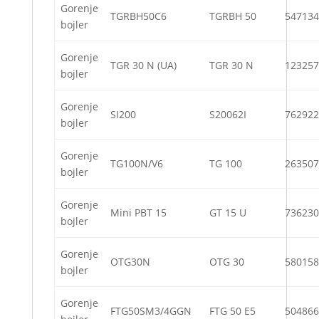
Gorenje
TGRBH50C6
TGRBH 50
547134
bojler
Gorenje
TGR 30 N (UA)
TGR 30 N
123257
bojler
Gorenje
SI200
S20062I
762922
bojler
Gorenje
TG100N/V6
TG 100
263507
bojler
Gorenje
Mini PBT 15
GT 15 U
736230
bojler
Gorenje
OTG30N
OTG 30
580158
bojler
Gorenje
FTG50SM3/4GGN
FTG 50 E5
504866