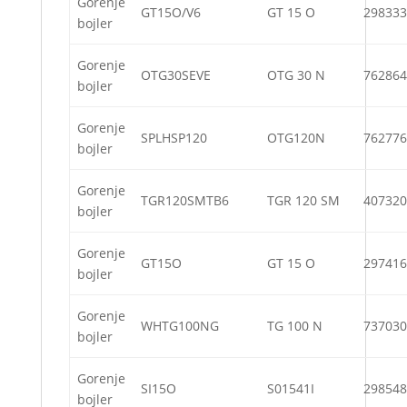
Gorenje
GT15O/V6
GT 15 O
298333
bojler
Gorenje
OTG30SEVE
OTG 30 N
762864
bojler
Gorenje
SPLHSP120
OTG120N
762776
bojler
Gorenje
TGR120SMTB6
TGR 120 SM
407320
bojler
Gorenje
GT15O
GT 15 O
297416
bojler
Gorenje
WHTG100NG
TG 100 N
737030
bojler
Gorenje
SI15O
S01541I
298548
bojler