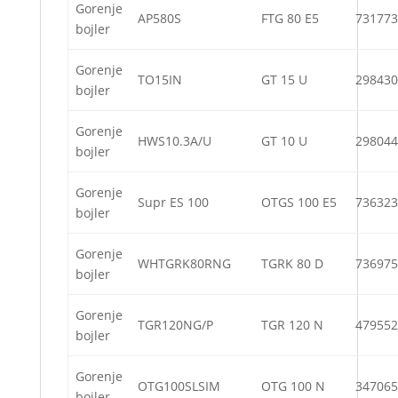
Gorenje
AP580S
FTG 80 E5
731773
bojler
Gorenje
TO15IN
GT 15 U
298430
bojler
Gorenje
HWS10.3A/U
GT 10 U
298044
bojler
Gorenje
Supr ES 100
OTGS 100 E5
736323
bojler
Gorenje
WHTGRK80RNG
TGRK 80 D
736975
bojler
Gorenje
TGR120NG/P
TGR 120 N
479552
bojler
Gorenje
OTG100SLSIM
OTG 100 N
347065
bojler