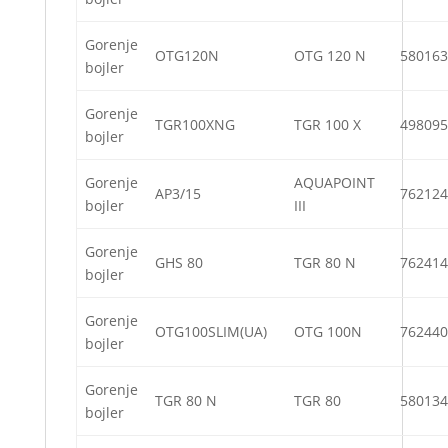
Gorenje
OTG120N
OTG 120 N
580163
bojler
Gorenje
TGR100XNG
TGR 100 X
498095
bojler
Gorenje
AQUAPOINT
AP3/15
762124
bojler
III
Gorenje
GHS 80
TGR 80 N
762414
bojler
Gorenje
OTG100SLIM(UA)
OTG 100N
762440
bojler
Gorenje
TGR 80 N
TGR 80
580134
bojler