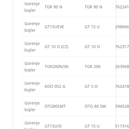
Gorenje
TGR 80 N
TGR 80 N
762241
bojler
Gorenje
GT15UEVE
GT 15 U
298066
bojler
Gorenje
GT 10 O (CZ)
GT 10 O
762317
bojler
Gorenje
TGR200N/V6
TGR 200
263968
bojler
Gorenje
KDO 052 G
GT 5 O
762418
bojler
Gorenje
OTG80SMT
OTG 80 SM
394528
bojler
Gorenje
GT15U/D
GT 15 U
517316