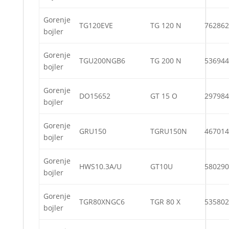
Gorenje
TG120EVE
TG 120 N
762862
bojler
Gorenje
TGU200NGB6
TG 200 N
536944
bojler
Gorenje
DO15652
GT 15 O
297984
bojler
Gorenje
GRU150
TGRU150N
467014
bojler
Gorenje
HWS10.3A/U
GT10U
580290
bojler
Gorenje
TGR80XNGC6
TGR 80 X
535802
bojler