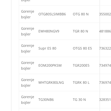
Gorenje
OTG80SLSIMBB6
OTG 80 N
355002
bojler
Gorenje
EWH80NGV9
TGR 80 N
481886
bojler
Gorenje
Supr ES 80
OTGS 80 E5
736322
bojler
Gorenje
EOM200PKSM
TGR200E5
734974
bojler
Gorenje
WHTGRK80LNG
TGRK 80 L
736974
bojler
Gorenje
TG30NB6
TG 30 N
328351
bojler