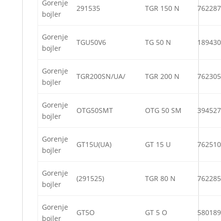
Gorenje
291535
TGR 150 N
762287
bojler
Gorenje
TGU50V6
TG 50 N
189430
bojler
Gorenje
TGR200SN/UA/
TGR 200 N
762305
bojler
Gorenje
OTG50SMT
OTG 50 SM
394527
bojler
Gorenje
GT15U(UA)
GT 15 U
762510
bojler
Gorenje
(291525)
TGR 80 N
762285
bojler
Gorenje
GT5O
GT 5 O
580189
bojler