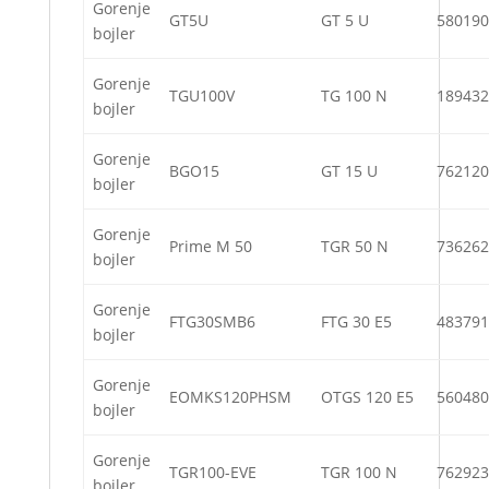
Gorenje
GT5U
GT 5 U
580190
bojler
Gorenje
TGU100V
TG 100 N
189432
bojler
Gorenje
BGO15
GT 15 U
762120
bojler
Gorenje
Prime M 50
TGR 50 N
736262
bojler
Gorenje
FTG30SMB6
FTG 30 E5
483791
bojler
Gorenje
EOMKS120PHSM
OTGS 120 E5
560480
bojler
Gorenje
TGR100-EVE
TGR 100 N
762923
bojler