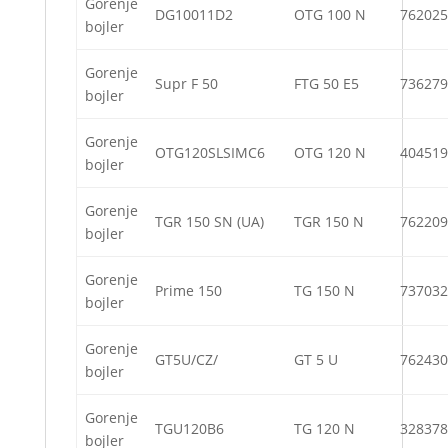
Gorenje
DG10011D2
OTG 100 N
762025
bojler
Gorenje
Supr F 50
FTG 50 E5
736279
bojler
Gorenje
OTG120SLSIMC6
OTG 120 N
404519
bojler
Gorenje
TGR 150 SN (UA)
TGR 150 N
762209
bojler
Gorenje
Prime 150
TG 150 N
737032
bojler
Gorenje
GT5U/CZ/
GT 5 U
762430
bojler
Gorenje
TGU120B6
TG 120 N
328378
bojler