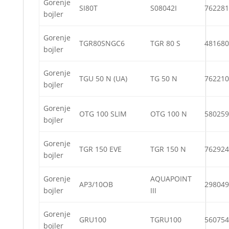
Gorenje
SI80T
S08042I
762281
bojler
Gorenje
TGR80SNGC6
TGR 80 S
481680
bojler
Gorenje
TGU 50 N (UA)
TG 50 N
762210
bojler
Gorenje
OTG 100 SLIM
OTG 100 N
580259
bojler
Gorenje
TGR 150 EVE
TGR 150 N
762924
bojler
Gorenje
AQUAPOINT
AP3/10OB
298049
bojler
III
Gorenje
GRU100
TGRU100
560754
bojler