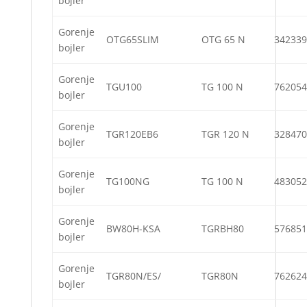
bojler
Gorenje
OTG65SLIM
OTG 65 N
342339
bojler
Gorenje
TGU100
TG 100 N
762054
bojler
Gorenje
TGR120EB6
TGR 120 N
328470
bojler
Gorenje
TG100NG
TG 100 N
483052
bojler
Gorenje
BW80H-KSA
TGRBH80
576851
bojler
Gorenje
TGR80N/ES/
TGR80N
762624
bojler