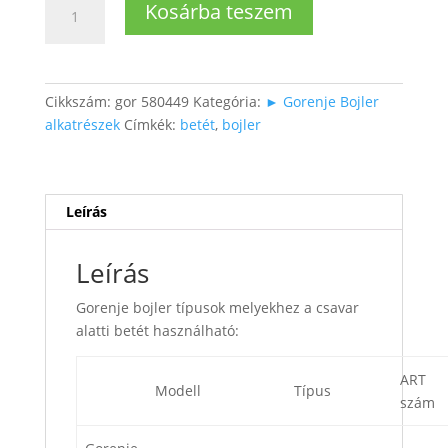
Kosárba teszem
bojler
csavar
alatti
betét
Cikkszám:
gor 580449
Kategória:
► Gorenje Bojler
mennyiség
alkatrészek
Címkék:
betét
,
bojler
Leírás
Leírás
Gorenje bojler típusok melyekhez a csavar
alatti betét használható:
ART
Modell
Típus
szám