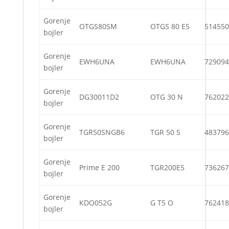
Gorenje
OTGS80SM
OTGS 80 E5
514550
bojler
Gorenje
EWH6UNA
EWH6UNA
729094
bojler
Gorenje
DG30011D2
OTG 30 N
762022
bojler
Gorenje
TGR50SNGB6
TGR 50 S
483796
bojler
Gorenje
Prime E 200
TGR200E5
736267
bojler
Gorenje
KDO052G
G T5 O
762418
bojler