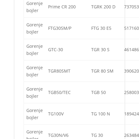
Gorenje
Prime CR 200
TGRK 200 D
737053
bojler
Gorenje
FTG30SM/P
FTG 30 E5
517160
bojler
Gorenje
GTC-30
TGR 30 S
461486
bojler
Gorenje
TGR80SMT
TGR 80 SM
390620
bojler
Gorenje
TGB50/TEC
TGB 50
258003
bojler
Gorenje
TG100V
TG 100 N
189424
bojler
Gorenje
TG30N/V6
TG 30
263484
bojler