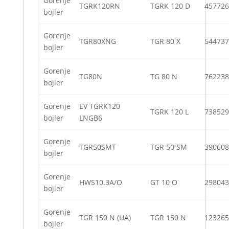
Gorenje
TGRK120RN
TGRK 120 D
457726
bojler
Gorenje
TGR80XNG
TGR 80 X
544737
bojler
Gorenje
TG80N
TG 80 N
762238
bojler
Gorenje
EV TGRK120
TGRK 120 L
738529
bojler
LNGB6
Gorenje
TGR50SMT
TGR 50 SM
390608
bojler
Gorenje
HWS10.3A/O
GT 10 O
298043
bojler
Gorenje
TGR 150 N (UA)
TGR 150 N
123265
bojler