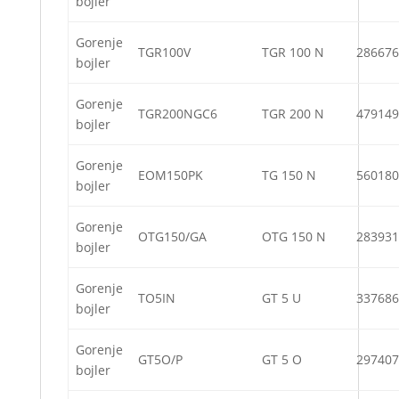
bojler
Gorenje
TGR100V
TGR 100 N
286676
bojler
Gorenje
TGR200NGC6
TGR 200 N
479149
bojler
Gorenje
EOM150PK
TG 150 N
560180
bojler
Gorenje
OTG150/GA
OTG 150 N
283931
bojler
Gorenje
TO5IN
GT 5 U
337686
bojler
Gorenje
GT5O/P
GT 5 O
297407
bojler