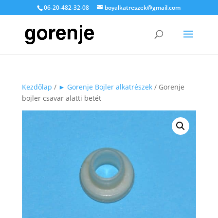
06-20-482-32-08
boyalkatreszek@gmail.com
Kezdőlap
/
► Gorenje Bojler alkatrészek
/ Gorenje
bojler csavar alatti betét