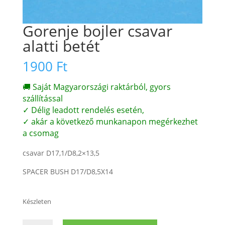
Gorenje bojler csavar
alatti betét
1900
Ft
🚚 Saját Magyarországi raktárból, gyors
szállítással
✓ Délig leadott rendelés esetén,
✓ akár a következő munkanapon megérkezhet
a csomag
csavar D17,1/D8,2×13,5
SPACER BUSH D17/D8,5X14
Készleten
Gorenje