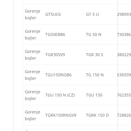
Gorenje
GT5UC6
GT 5 U
298093
bojler
Gorenje
TG50EBB6
TG 50 N
730386
bojler
Gorenje
TGR30SV9
TGR 30 S
380229
bojler
Gorenje
TGU150NGB6
TG 150 N
536939
bojler
Gorenje
TGU 150 N (CZ)
TGU 150
762355
bojler
Gorenje
TGRK150RNGV9
TGRK 150 D
728826
bojler