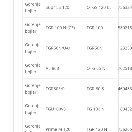
Gorenje
Supr ES 120
OTGS 120 E5
736324
bojler
Gorenje
TGR 100 N (CZ)
TGR 100
580215
bojler
Gorenje
TGR50N/UA/
TGR50N
123259
bojler
Gorenje
AL-868
OTG 65 N
762518
bojler
Gorenje
TGR30S/P
TGR 30 S
460486
bojler
Gorenje
TGU100V6
TG 100 N
189432
bojler
Gorenje
Prime M 120
TGR 120 N
736265