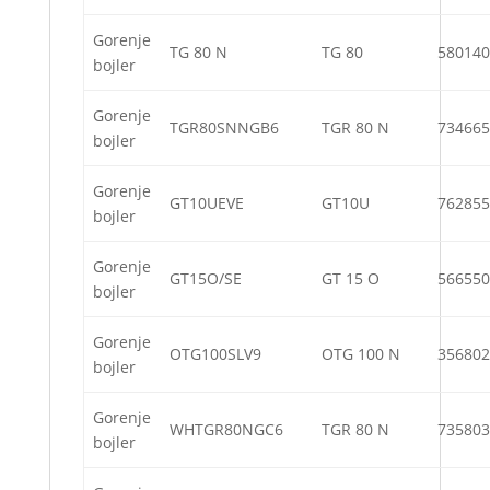
Gorenje
TG 80 N
TG 80
580140
bojler
Gorenje
TGR80SNNGB6
TGR 80 N
734665
bojler
Gorenje
GT10UEVE
GT10U
762855
bojler
Gorenje
GT15O/SE
GT 15 O
566550
bojler
Gorenje
OTG100SLV9
OTG 100 N
356802
bojler
Gorenje
WHTGR80NGC6
TGR 80 N
735803
bojler