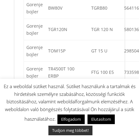
Gorenje
BW80V
TGRB80
564116
bojler
Gorenje
TGR120N
TGR 120 N
580136
bojler
Gorenje
TOM15P
GT 15 U
298504
bojler
Gorenje
TR4500T 100
FTG 100 E5
733598
bojler
ERBP
Ez a weboldal sütiket használ. Sütiket használunk a tartalmak és
Gorenje
TG50NG
TG 50 N
489853
hirdetések személyre szabásához, közösségi funkciók
bojler
biztosításához, valamint weboldalforgalmunk elemzéséhez. A
weboldalon való böngészés folytatásával Ön hozzájárul a sütik
ZIP
Gorenje
használatához.
AP3/05
AQUAPOINT
298048
Elfogadom
Elutasítom
bojler
III
Tudjon meg többet!