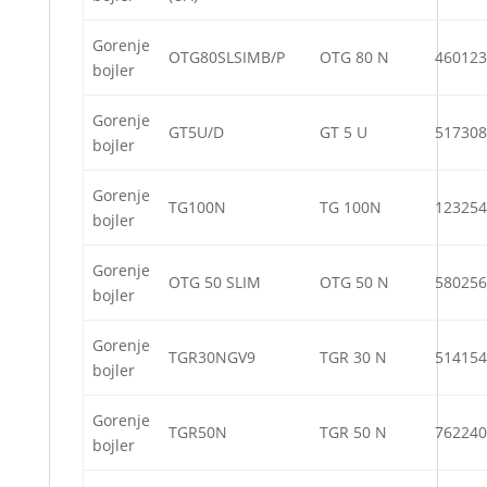
Gorenje
OTG80SLSIMB/P
OTG 80 N
460123
bojler
Gorenje
GT5U/D
GT 5 U
517308
bojler
Gorenje
TG100N
TG 100N
123254
bojler
Gorenje
OTG 50 SLIM
OTG 50 N
580256
bojler
Gorenje
TGR30NGV9
TGR 30 N
514154
bojler
Gorenje
TGR50N
TGR 50 N
762240
bojler