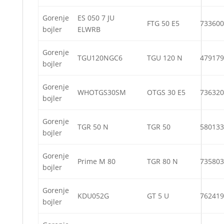
Gorenje
ES 050 7 JU
FTG 50 E5
733600
bojler
ELWRB
Gorenje
TGU120NGC6
TGU 120 N
479179
bojler
Gorenje
WHOTGS30SM
OTGS 30 E5
736320
bojler
Gorenje
TGR 50 N
TGR 50
580133
bojler
Gorenje
Prime M 80
TGR 80 N
735803
bojler
Gorenje
KDU052G
GT 5 U
762419
bojler