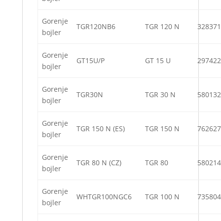
Gorenje
TGR120NB6
TGR 120 N
328371
bojler
Gorenje
GT15U/P
GT 15 U
297422
bojler
Gorenje
TGR30N
TGR 30 N
580132
bojler
Gorenje
TGR 150 N (ES)
TGR 150 N
762627
bojler
Gorenje
TGR 80 N (CZ)
TGR 80
580214
bojler
Gorenje
WHTGR100NGC6
TGR 100 N
735804
bojler