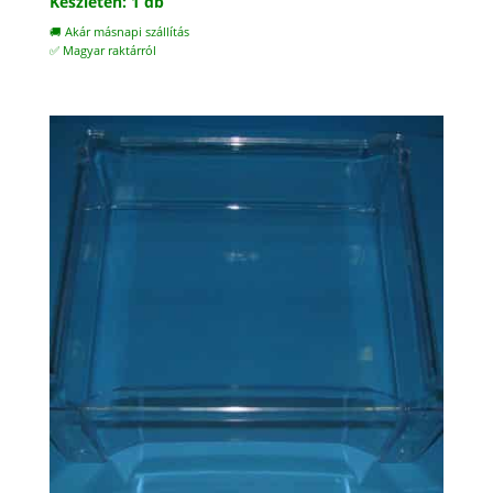
Készleten: 1 db
🚚 Akár másnapi szállítás
✅ Magyar raktárról