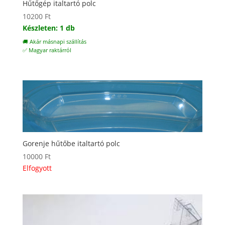
Hűtőgép italtartó polc
10200
Ft
Készleten: 1 db
🚚 Akár másnapi szállítás
✅ Magyar raktárról
Gorenje hűtőbe italtartó polc
10000
Ft
Elfogyott