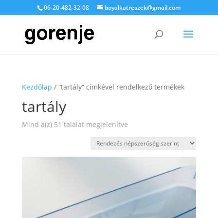
06-20-482-32-08
boyalkatreszek@gmail.com
Kezdőlap
/ “tartály” címkével rendelkező termékek
tartály
Sorted
Mind a(z) 51 találat megjelenítve
by
popularity