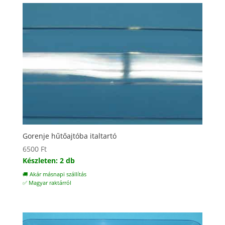
Gorenje hűtőajtóba italtartó
6500
Ft
Készleten: 2 db
🚚 Akár másnapi szállítás
✅ Magyar raktárról