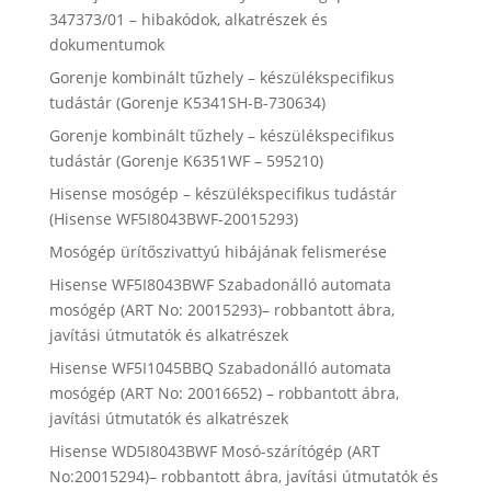
347373/01 – hibakódok, alkatrészek és
dokumentumok
Gorenje kombinált tűzhely – készülékspecifikus
tudástár (Gorenje K5341SH-B-730634)
Gorenje kombinált tűzhely – készülékspecifikus
tudástár (Gorenje K6351WF – 595210)
Hisense mosógép – készülékspecifikus tudástár
(Hisense WF5I8043BWF-20015293)
Mosógép ürítőszivattyú hibájának felismerése
Hisense WF5I8043BWF Szabadonálló automata
mosógép (ART No: 20015293)– robbantott ábra,
javítási útmutatók és alkatrészek
Hisense WF5I1045BBQ Szabadonálló automata
mosógép (ART No: 20016652) – robbantott ábra,
javítási útmutatók és alkatrészek
Hisense WD5I8043BWF Mosó-szárítógép (ART
No:20015294)– robbantott ábra, javítási útmutatók és