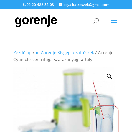
06-20-482-32-08
boyalkatreszek@gmail.com
Kezdőlap
/
► Gorenje Kisgép alkatrészek
/ Gorenje
Gyümölcscentrifuga szárazanyag tartály