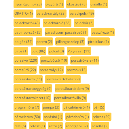
nyomógomb
(28)
o-gyűrű
(1)
okostévé
(8)
olajálló
(1)
ORA ITO
(1)
palack-tartály
(33)
palackpolc
(49)
palacktartó
(43)
palacktároló
(38)
palackőr
(5)
papír porszák
(5)
paradicsom passzírozó
(1)
passzírozó
(1)
pb-gáz
(34)
perem
(2)
pillangószelep
(3)
pirolitikus
(1)
piros
(1)
polc
(86)
polcél
(3)
Poly-v szíj
(11)
porszívó
(220)
porszívócső
(10)
porszívókefe
(11)
porszűrő
(22)
portartály
(12)
porzsák
(13)
porzsáktartó
(11)
porzsáktartóbetét
(9)
porzsáktartóegység
(9)
porzsáktartóidom
(9)
porzsáktartókeret
(10)
porzsáktartóvilla
(9)
programóra
(7)
pumpa
(3)
pálcahőmérő
(1)
pár
(5)
páraelszívó
(50)
párásító
(1)
párátlanító
(1)
rekesz
(29)
relé
(5)
retesz
(1)
retro
(2)
robotgép
(37)
rosetta
(2)