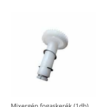
Mixergép fogaskerék (1db)