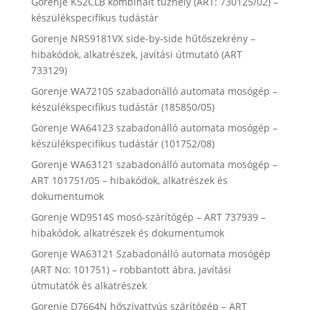
Gorenje K52CLB kombinált tűzhely (ART: 730125/02) –
készülékspecifikus tudástár
Gorenje NRS9181VX side-by-side hűtőszekrény –
hibakódok, alkatrészek, javítási útmutató (ART
733129)
Gorenje WA72105 szabadonálló automata mosógép –
készülékspecifikus tudástár (185850/05)
Gorenje WA64123 szabadonálló automata mosógép –
készülékspecifikus tudástár (101752/08)
Gorenje WA63121 szabadonálló automata mosógép –
ART 101751/05 – hibakódok, alkatrészek és
dokumentumok
Gorenje WD9514S mosó-szárítógép – ART 737939 –
hibakódok, alkatrészek és dokumentumok
Gorenje WA63121 Szabadonálló automata mosógép
(ART No: 101751) – robbantott ábra, javítási
útmutatók és alkatrészek
Gorenje D7664N hőszivattyús szárítógép – ART