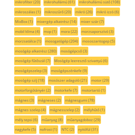
mikrofilter
(20)
mikrohullámú
(61)
mikrohullámú sütő
(108)
mikroszálas
(1)
mikroszűrő
(20)
mikró
(26)
mikró izzó
(6)
MixBox
(1)
mixergép alkatrész
(14)
mixer szár
(7)
mobil klíma
(4)
mop
(1)
mora
(22)
morzsaporszívó
(3)
morzsatálca
(1)
mosogatógép
(204)
mososzaritogep
(5)
mosógép alkatrész
(280)
mosógépcső
(3)
mosógép fűtőszál
(7)
Mosógép leeresztő szivattyú
(6)
mosógépszelep
(3)
mosógépszénkefe
(9)
mosógép szíj
(18)
mosószer adagoló
(21)
motor
(29)
motorforgótányér
(2)
motorkefe
(7)
motortartó
(1)
mágnes
(3)
mágneses
(2)
mágnesgumi
(78)
mágnes szelep
(4)
mágnesszelep
(2)
mélyhűtő
(1)
mély tepsi
(6)
műanyag
(8)
műanyagdoboz
(29)
nagykefe
(5)
nofrost
(1)
NTC
(2)
nyitófül
(31)