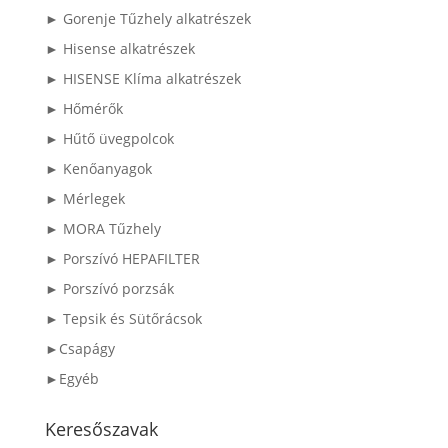
► Gorenje Tűzhely alkatrészek
► Hisense alkatrészek
► HISENSE Klíma alkatrészek
► Hőmérők
► Hűtő üvegpolcok
► Kenőanyagok
► Mérlegek
► MORA Tűzhely
► Porszívó HEPAFILTER
► Porszívó porzsák
► Tepsik és Sütőrácsok
►Csapágy
►Egyéb
Keresőszavak