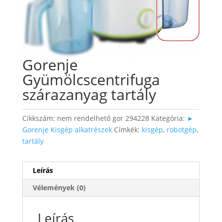
Gorenje
Gyümölcscentrifuga
szárazanyag tartály
Cikkszám:
nem rendelhető gor 294228
Kategória:
►
Gorenje Kisgép alkatrészek
Címkék:
kisgép
,
robotgép
,
tartály
Leírás
Vélemények (0)
Leírás