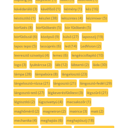
kávédaráló
(3)
kávéfőző
(1)
kémény
(1)
kés
(16)
késtisztító
(1)
készlet
(38)
kétszintes
(4)
kézimixer
(5)
körfütés
(8)
körfűtőbetét
(5)
kör fűtőbetét
(5)
körfűtőszál
(6)
középső
(9)
külső
(27)
laposszíj
(19)
lapos tepsi
(5)
lassúprés
(6)
led
(14)
LedVision
(2)
leeresztő szivattyú
(4)
lemez
(6)
lengéscsillapító
(10)
logo
(3)
lyuktárcsa
(2)
láb
(12)
lábtartó
(2)
láda
(30)
lámpa
(28)
lámpabúra
(8)
lángelosztó
(23)
lángelosztó-rózsa
(21)
lángosztó
(21)
lángosztó-fedél
(29)
lángosztó-tető
(27)
légkeverésfűtőtest
(3)
légszűrő
(21)
légtisztító
(2)
lúgszivattyú
(4)
macsakszőr
(1)
maghőmérő
(2)
magnetron
(2)
matrica
(3)
matt
(2)
mechanika
(4)
meghajtás
(6)
meghajtószíj
(18)