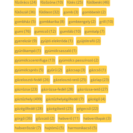
főzőrács
(24)
főzőzóna
(10)
fűtés
(25)
fűtőbetét
(46)
fűtőszál
(36)
fűtőtest
(32)
gomb
(3)
gombbetét
(2)
gombház
(5)
gombkarika
(8)
gombtengely
(2)
grill
(10)
gumi
(76)
gumicső
(12)
gumiláb
(10)
gumitalp
(7)
gyerekzár
(9)
gyújtó elektróda
(1)
gyújtótrafó
(2)
gyúrókampó
(1)
gyümölcsaszaló
(1)
gyümölcscentrifuga
(13)
gyümölcs passzírozó
(2)
gyümölcsprés
(5)
gyűrű
(2)
gázcsap
(3)
gázcső
(1)
gázelosztó-fedél
(26)
gázelosztó-tető
(25)
gázlap
(23)
gázrózsa
(23)
gázrózsa-fedél
(28)
gázrózsa-tető
(27)
gáztűzhely
(499)
gáztűzhelyégőfedél
(7)
gázégő
(4)
gázégőfedél
(28)
gázégőtető
(25)
gégecső
(22)
görgő
(36)
gőzsütő
(2)
habverő
(11)
habverőlapát
(3)
habverőszár
(7)
hajtómű
(5)
harmonikacső
(5)