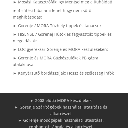
► Mosási Katasztrófák: Így Mentsd meg a Ruháidat!
► 4 sütési hiba ami lehet hogy nem sütő
meghibásodás:
► Gorenje / MORA Tűzhely tippek és tanácsok:
► HISENSE / Gorenej Hűtők és fagyasztók: tippek és
megoldások:
► LOC gyerekzár Gorenje és MORA készülékeken:
► Gorenje és MORA Gázkészülékek PB gázra
átalakítása:
► Kenyérsütő bordásszíjak: Hossz és szélesség infók
► 2008 előtti MORA készülékek
► Gorenje Szárítógépek használati utasítása és
alkatrészei
► Gorenje mosógépek használati utasítása,
robbantott ábrája és alkatrészei