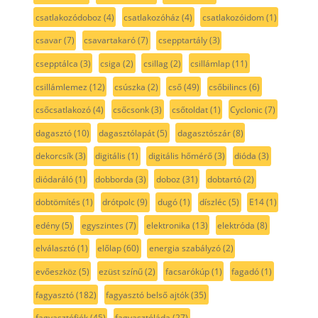
csatlakozódoboz
(4)
csatlakozóház
(4)
csatlakozóidom
(1)
csavar
(7)
csavartakaró
(7)
csepptartály
(3)
csepptálca
(3)
csiga
(2)
csillag
(2)
csillámlap
(11)
csillámlemez
(12)
csúszka
(2)
cső
(49)
csőbilincs
(6)
csőcsatlakozó
(4)
csőcsonk
(3)
csőtoldat
(1)
Cyclonic
(7)
dagasztó
(10)
dagasztólapát
(5)
dagasztószár
(8)
dekorcsík
(3)
digitális
(1)
digitális hőmérő
(3)
dióda
(3)
diódaráló
(1)
dobborda
(3)
doboz
(31)
dobtartó
(2)
dobtömítés
(1)
drótpolc
(9)
dugó
(1)
díszléc
(5)
E14
(1)
edény
(5)
egyszintes
(7)
elektronika
(13)
elektróda
(8)
elválasztó
(1)
előlap
(60)
energia szabályzó
(2)
evőeszköz
(5)
ezüst színű
(2)
facsarókúp
(1)
fagadó
(1)
fagyasztó
(182)
fagyasztó belső ajtók
(35)
fagyasztófiók
(45)
fagyasztóláda
(27)