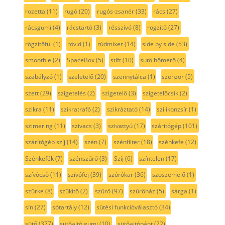
rozetta
(11)
rugó
(20)
rugós-zsanér
(33)
rács
(27)
rácsgumi
(4)
rácstartó
(3)
résszívó
(8)
rögzítő
(27)
rögzítőfül
(1)
rövid
(1)
rúdmixer
(14)
side by side
(53)
smoothie
(2)
SpaceBox
(5)
stift
(10)
sutő hőmérő
(4)
szabályzó
(1)
szeletelő
(20)
szennytálca
(1)
szenzor
(5)
szett
(29)
szigetelés
(2)
szigetelő
(3)
szigetelőcsík
(2)
szikra
(11)
szikratrafó
(2)
szikráztató
(14)
szilikonzsír
(1)
szimering
(11)
szivacs
(3)
szivattyú
(17)
szárítógép
(101)
szárítógép szíj
(14)
szén
(7)
szénfilter
(18)
szénkefe
(12)
Szénkefék
(7)
szénszűrő
(3)
Szíj
(6)
színtelen
(17)
szívócső
(11)
szívófej
(39)
szórókar
(36)
szöszemelő
(1)
szürke
(8)
szűkítő
(2)
szűrő
(97)
szűrőház
(5)
sárga
(1)
sín
(27)
sótartály
(12)
sütési funkcióválasztó
(34)
sütő
(377)
sütőajtó gumi
(10)
sütőajtópánt
(22)