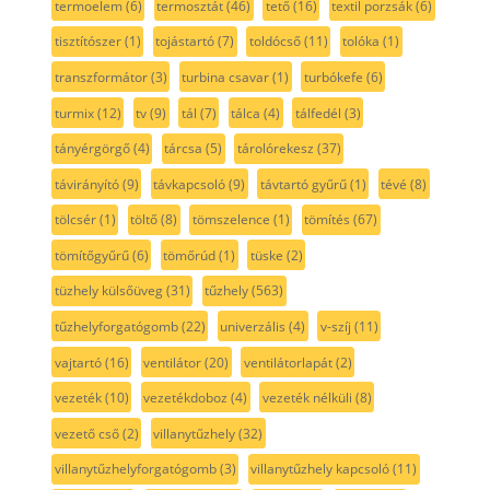
termoelem
(6)
termosztát
(46)
tető
(16)
textil porzsák
(6)
tisztítószer
(1)
tojástartó
(7)
toldócső
(11)
tolóka
(1)
transzformátor
(3)
turbina csavar
(1)
turbókefe
(6)
turmix
(12)
tv
(9)
tál
(7)
tálca
(4)
tálfedél
(3)
tányérgörgő
(4)
tárcsa
(5)
tárolórekesz
(37)
távirányító
(9)
távkapcsoló
(9)
távtartó gyűrű
(1)
tévé
(8)
tölcsér
(1)
töltő
(8)
tömszelence
(1)
tömítés
(67)
tömítőgyűrű
(6)
tömőrúd
(1)
tüske
(2)
tüzhely külsőüveg
(31)
tűzhely
(563)
tűzhelyforgatógomb
(22)
univerzális
(4)
v-szíj
(11)
vajtartó
(16)
ventilátor
(20)
ventilátorlapát
(2)
vezeték
(10)
vezetékdoboz
(4)
vezeték nélküli
(8)
vezető cső
(2)
villanytűzhely
(32)
villanytűzhelyforgatógomb
(3)
villanytűzhely kapcsoló
(11)