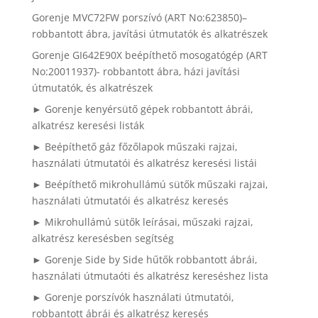
Gorenje MVC72FW porszívó (ART No:623850)–
robbantott ábra, javítási útmutatók és alkatrészek
Gorenje GI642E90X beépíthető mosogatógép (ART
No:20011937)- robbantott ábra, házi javítási
útmutatók, és alkatrészek
► Gorenje kenyérsütő gépek robbantott ábrái,
alkatrész keresési listák
► Beépíthető gáz főzőlapok műszaki rajzai,
használati útmutatói és alkatrész keresési listái
► Beépíthető mikrohullámú sütők műszaki rajzai,
használati útmutatói és alkatrész keresés
► Mikrohullámú sütők leírásai, műszaki rajzai,
alkatrész keresésben segítség
► Gorenje Side by Side hűtők robbantott ábrái,
használati útmutaóti és alkatrész kereséshez lista
► Gorenje porszívók használati útmutatói,
robbantott ábrái és alkatrész keresés