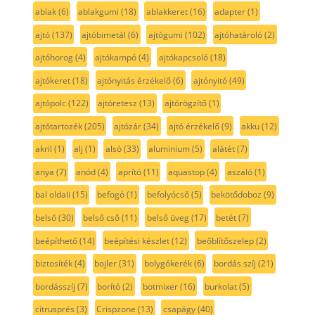
ablak
(6)
ablakgumi
(18)
ablakkeret
(16)
adapter
(1)
ajtó
(137)
ajtóbimetál
(6)
ajtógumi
(102)
ajtóhatároló
(2)
ajtóhorog
(4)
ajtókampó
(4)
ajtókapcsoló
(18)
ajtókeret
(18)
ajtónyitás érzékelő
(6)
ajtónyitó
(49)
ajtópolc
(122)
ajtóretesz
(13)
ajtórögzítő
(1)
ajtótartozék
(205)
ajtózár
(34)
ajtó érzékelő
(9)
akku
(12)
akril
(1)
alj
(1)
alsó
(33)
aluminium
(5)
alátét
(7)
anya
(7)
anód
(4)
aprító
(11)
aquastop
(4)
aszaló
(1)
bal oldali
(15)
befogó
(1)
befolyócső
(5)
bekötődoboz
(9)
belső
(30)
belső cső
(11)
belső üveg
(17)
betét
(7)
beépíthető
(14)
beépítési készlet
(12)
beőblítőszelep
(2)
biztosíték
(4)
bojler
(31)
bolygókerék
(6)
bordás szíj
(21)
bordásszíj
(7)
borító
(2)
botmixer
(16)
burkolat
(5)
citrusprés
(3)
Crispzone
(13)
csapágy
(40)