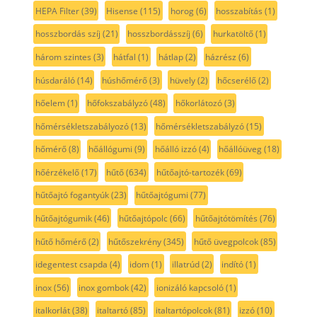
HEPA Filter
(39)
Hisense
(115)
horog
(6)
hosszabítás
(1)
hosszbordás szíj
(21)
hosszbordásszíj
(6)
hurkatöltő
(1)
három szintes
(3)
hátfal
(1)
hátlap
(2)
házrész
(6)
húsdaráló
(14)
húshőmérő
(3)
hüvely
(2)
hőcserélő
(2)
hőelem
(1)
hőfokszabályzó
(48)
hőkorlátozó
(3)
hőmérsékletszabályozó
(13)
hőmérsékletszabályzó
(15)
hőmérő
(8)
hőállógumi
(9)
hőálló izzó
(4)
hőállóüveg
(18)
hőérzékelő
(17)
hűtő
(634)
hűtőajtó-tartozék
(69)
hűtőajtó fogantyúk
(23)
hűtőajtógumi
(77)
hűtőajtógumik
(46)
hűtőajtópolc
(66)
hűtőajtótömítés
(76)
hűtő hőmérő
(2)
hűtőszekrény
(345)
hűtő üvegpolcok
(85)
idegentest csapda
(4)
idom
(1)
illatrúd
(2)
indító
(1)
inox
(56)
inox gombok
(42)
ionizáló kapcsoló
(1)
italkorlát
(38)
italtartó
(85)
italtartópolcok
(81)
izzó
(10)