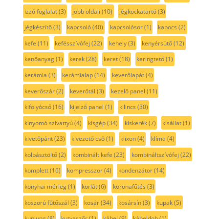
izzó foglalat
(3)
jobb oldali
(10)
jégkockatartó
(3)
jégkészítő
(3)
kapcsoló
(40)
kapcsolósor
(1)
kapocs
(2)
kefe
(11)
kefésszívófej
(22)
kehely
(3)
kenyérsütő
(12)
kenőanyag
(1)
kerek
(28)
keret
(18)
keringtető
(1)
kerámia
(3)
kerámialap
(14)
keverőlapát
(4)
keverőszár
(2)
keverőtál
(3)
kezelő panel
(11)
kifolyócső
(16)
kijelző panel
(1)
kilincs
(30)
kinyomó szivattyú
(4)
kisgép
(34)
kiskerék
(7)
kisállat
(1)
kivetőpánt
(23)
kivezető cső
(1)
klixon
(4)
klíma
(4)
kolbásztöltő
(2)
kombinált kefe
(23)
kombináltszívófej
(22)
komplett
(16)
kompresszor
(4)
kondenzátor
(14)
konyhai mérleg
(1)
korlát
(6)
koronafűtés
(3)
koszorú fűtőszál
(3)
kosár
(34)
kosársín
(3)
kupak
(5)
kuplung
(8)
kutyaszőr
(1)
kábel
(9)
kábeldob
(1)