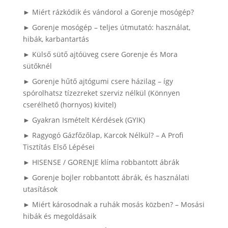
► Miért rázkódik és vándorol a Gorenje mosógép?
► Gorenje mosógép – teljes útmutató: használat,
hibák, karbantartás
► Külső sütő ajtóüveg csere Gorenje és Mora
sütőknél
► Gorenje hűtő ajtógumi csere házilag – így
spórolhatsz tízezreket szerviz nélkül (Könnyen
cserélhető (hornyos) kivitel)
► Gyakran Ismételt Kérdések (GYIK)
► Ragyogó Gázfőzőlap, Karcok Nélkül? – A Profi
Tisztítás Első Lépései
► HISENSE / GORENJE klíma robbantott ábrák
► Gorenje bojler robbantott ábrák, és használati
utasítások
► Miért károsodnak a ruhák mosás közben? – Mosási
hibák és megoldásaik