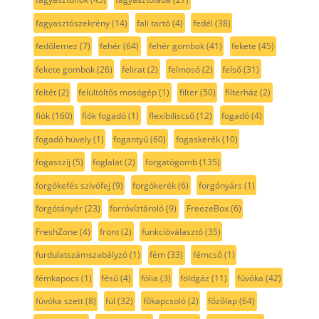
fagyasztószekrény
(14)
fali tartó
(4)
fedél
(38)
fedőlemez
(7)
fehér
(64)
fehér gombok
(41)
fekete
(45)
fekete gombok
(26)
felirat
(2)
felmosó
(2)
felső
(31)
feltét
(2)
felültöltős mosógép
(1)
filter
(50)
filterház
(2)
fiók
(160)
fiók fogadó
(1)
flexibiliscső
(12)
fogadó
(4)
fogadó hüvely
(1)
fogantyú
(60)
fogaskerék
(10)
fogasszíj
(5)
foglalat
(2)
forgatógomb
(135)
forgókefés szívófej
(9)
forgókerék
(6)
forgónyárs
(1)
forgótányér
(23)
forróvíztároló
(9)
FreezeBox
(6)
FreshZone
(4)
front
(2)
funkcióválasztó
(35)
furdulatszámszabályzó
(1)
fém
(33)
fémcső
(1)
fémkapocs
(1)
fésű
(4)
fólia
(3)
földgáz
(11)
fúvóka
(42)
fúvóka szett
(8)
fül
(32)
főkapcsoló
(2)
főzőlap
(64)