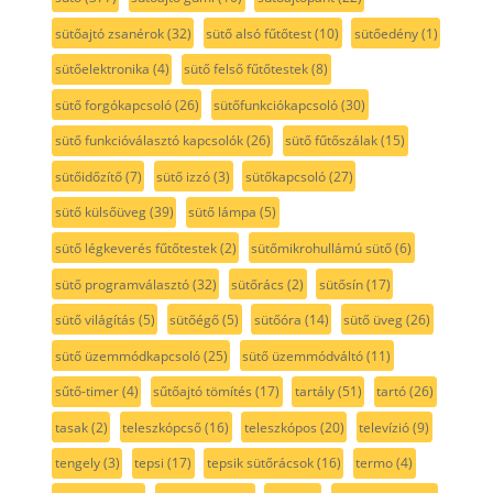
sütőajtó zsanérok
(32)
sütő alsó fűtőtest
(10)
sütőedény
(1)
sütőelektronika
(4)
sütő felső fűtőtestek
(8)
sütő forgókapcsoló
(26)
sütőfunkciókapcsoló
(30)
sütő funkcióválasztó kapcsolók
(26)
sütő fűtőszálak
(15)
sütőidőzítő
(7)
sütő izzó
(3)
sütőkapcsoló
(27)
sütő külsőüveg
(39)
sütő lámpa
(5)
sütő légkeverés fűtőtestek
(2)
sütőmikrohullámú sütő
(6)
sütő programválasztó
(32)
sütőrács
(2)
sütősín
(17)
sütő világítás
(5)
sütőégő
(5)
sütőóra
(14)
sütő üveg
(26)
sütő üzemmódkapcsoló
(25)
sütő üzemmódváltó
(11)
sűtő-timer
(4)
sűtőajtó tömítés
(17)
tartály
(51)
tartó
(26)
tasak
(2)
teleszkópcső
(16)
teleszkópos
(20)
televízió
(9)
tengely
(3)
tepsi
(17)
tepsik sütőrácsok
(16)
termo
(4)