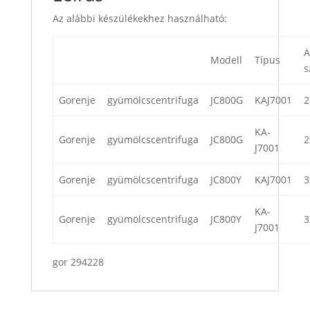
Az alábbi készülékekhez használható:
A
Modell
Típus
s
Gorenje
gyümölcscentrifuga
JC800G
KAJ7001
2
KA-
Gorenje
gyümölcscentrifuga
JC800G
2
J7001
Gorenje
gyümölcscentrifuga
JC800Y
KAJ7001
3
KA-
Gorenje
gyümölcscentrifuga
JC800Y
3
J7001
gor 294228