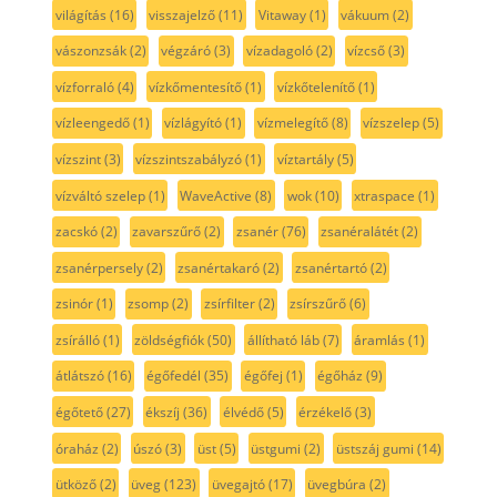
világítás
(16)
visszajelző
(11)
Vitaway
(1)
vákuum
(2)
vászonzsák
(2)
végzáró
(3)
vízadagoló
(2)
vízcső
(3)
vízforraló
(4)
vízkőmentesítő
(1)
vízkőtelenítő
(1)
vízleengedő
(1)
vízlágyító
(1)
vízmelegítő
(8)
vízszelep
(5)
vízszint
(3)
vízszintszabályzó
(1)
víztartály
(5)
vízváltó szelep
(1)
WaveActive
(8)
wok
(10)
xtraspace
(1)
zacskó
(2)
zavarszűrő
(2)
zsanér
(76)
zsanéralátét
(2)
zsanérpersely
(2)
zsanértakaró
(2)
zsanértartó
(2)
zsinór
(1)
zsomp
(2)
zsírfilter
(2)
zsírszűrő
(6)
zsírálló
(1)
zöldségfiók
(50)
állítható láb
(7)
áramlás
(1)
átlátszó
(16)
égőfedél
(35)
égőfej
(1)
égőház
(9)
égőtető
(27)
ékszíj
(36)
élvédő
(5)
érzékelő
(3)
óraház
(2)
úszó
(3)
üst
(5)
üstgumi
(2)
üstszáj gumi
(14)
ütköző
(2)
üveg
(123)
üvegajtó
(17)
üvegbúra
(2)