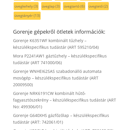
üvegkehely
(3)
üveglap
(3)
üvegtartó
(6)
üvegtető
(2)
üvegtányér
(13)
Gorenje gépekről ötletek információk:
Gorenje K6351WF kombinált tűzhely –
készülékspecifikus tudástár (ART 595210/04)
Mora P2241AW1 gáztűzhely – készülékspecifikus
tudástár (ART 741000/06)
Gorenje WNHEI62SAS szabadonálló automata
mosógép – készülékspecifikus tudástár (ART
20009500)
Gorenje NRK6191CW kombinált hűtő-
fagyasztószekrény – készülékspecifikus tudástár (ART
No: 499306/01)
Gorenje G640XHS gázfőzőlap – készülékspecifikus
tudástár (ART: 742061/01)