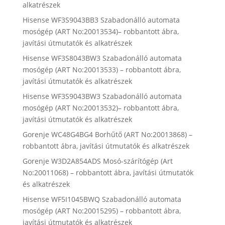
alkatrészek
Hisense WF3S9043BB3 Szabadonálló automata
mosógép (ART No:20013534)– robbantott ábra,
javítási útmutatók és alkatrészek
Hisense WF3S8043BW3 Szabadonálló automata
mosógép (ART No:20013533) – robbantott ábra,
javítási útmutatók és alkatrészek
Hisense WF3S9043BW3 Szabadonálló automata
mosógép (ART No:20013532)– robbantott ábra,
javítási útmutatók és alkatrészek
Gorenje WC48G4BG4 Borhűtő (ART No:20013868) –
robbantott ábra, javítási útmutatók és alkatrészek
Gorenje W3D2A854ADS Mosó-szárítógép (Art
No:20011068) – robbantott ábra, javítási útmutatók
és alkatrészek
Hisense WF5I1045BWQ Szabadonálló automata
mosógép (ART No:20015295) – robbantott ábra,
javítási útmutatók és alkatrészek