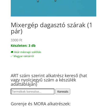
Mixergép dagasztó szárak (1
pár)
3300
Ft
Készleten: 3 db
🚚 Akár másnapi szállítás
✅ Magyar raktárról
ART szám szerint alkatrész kereső (hat
vagy nyolcjegyű szám a készülék
adattábláján)
Keresés
Keresés
a
következőre:
Gorenje és MORA alkatrészek: