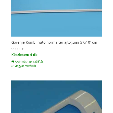
Gorenje Kombi hűtő normáltér ajtógumi 57x101cm
9900
Ft
Készleten: 4 db
🚚 Akár másnapi szállítás
✅ Magyar raktárról