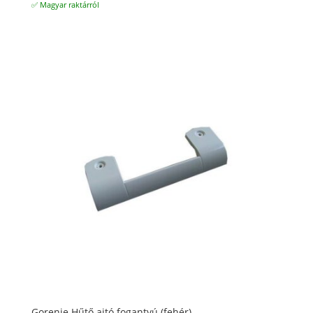
✅ Magyar raktárról
Gorenje Hűtő ajtó fogantyú (fehér)