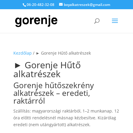
06-20-482-32-08
boyalkatreszek@gmail.com
Kezdőlap
/ ► Gorenje Hűtő alkatrészek
► Gorenje Hűtő
alkatrészek
Gorenje hűtőszekrény
alkatrészek – eredeti,
raktárról
Szállítás: magyarországi raktárból, 1–2 munkanap. 12
óra előtti rendelésnél másnap kézbesítve. Kizárólag
eredeti (nem utángyártott) alkatrészek.