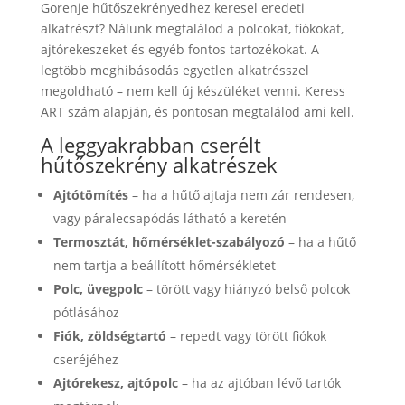
Gorenje hűtőszekrényedhez keresel eredeti
alkatrészt? Nálunk megtalálod a polcokat, fiókokat,
ajtórekeszeket és egyéb fontos tartozékokat. A
legtöbb meghibásodás egyetlen alkatrésszel
megoldható – nem kell új készüléket venni. Keress
ART szám alapján, és pontosan megtalálod ami kell.
A leggyakrabban cserélt
hűtőszekrény alkatrészek
Ajtótömítés
– ha a hűtő ajtaja nem zár rendesen,
vagy páralecsapódás látható a keretén
Termosztát, hőmérséklet-szabályozó
– ha a hűtő
nem tartja a beállított hőmérsékletet
Polc, üvegpolc
– törött vagy hiányzó belső polcok
pótlásához
Fiók, zöldségtartó
– repedt vagy törött fiókok
cseréjéhez
Ajtórekesz, ajtópolc
– ha az ajtóban lévő tartók