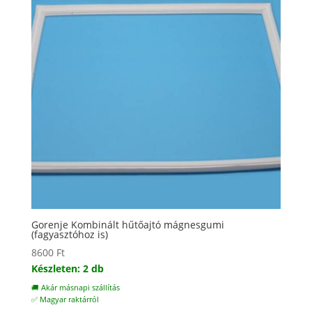
Gorenje Kombinált hűtőajtó mágnesgumi
(fagyasztóhoz is)
8600
Ft
Készleten: 2 db
🚚 Akár másnapi szállítás
✅ Magyar raktárról