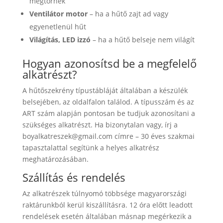
megtörnek
Ventilátor motor
– ha a hűtő zajt ad vagy
egyenetlenül hűt
Világítás, LED izzó
– ha a hűtő belseje nem világít
Hogyan azonosítsd be a megfelelő
alkatrészt?
A hűtőszekrény típustábláját általában a készülék
belsejében, az oldalfalon találod. A típusszám és az
ART szám alapján pontosan be tudjuk azonosítani a
szükséges alkatrészt. Ha bizonytalan vagy, írj a
boyalkatreszek@gmail.com
címre – 30 éves szakmai
tapasztalattal segítünk a helyes alkatrész
meghatározásában.
Szállítás és rendelés
Az alkatrészek túlnyomó többsége magyarországi
raktárunkból kerül kiszállításra. 12 óra előtt leadott
rendelések esetén általában másnap megérkezik a