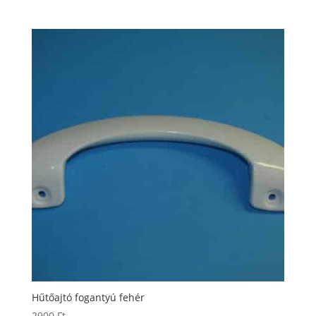
Hűtőajtó fogantyú fehér
2900
Ft