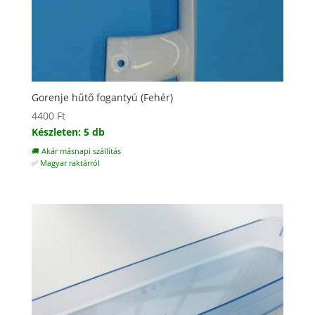
Gorenje hűtő fogantyú (Fehér)
4400
Ft
Készleten: 5 db
🚚 Akár másnapi szállítás
✅ Magyar raktárról