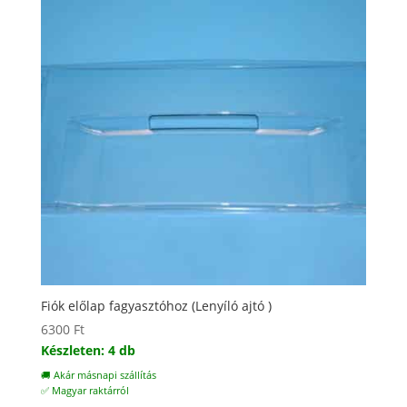
Fiók előlap fagyasztóhoz (Lenyíló ajtó )
6300
Ft
Készleten: 4 db
🚚 Akár másnapi szállítás
✅ Magyar raktárról