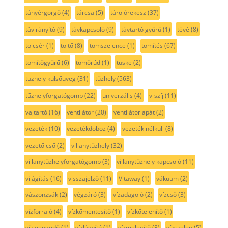
tányérgörgő
(4)
tárcsa
(5)
tárolórekesz
(37)
távirányító
(9)
távkapcsoló
(9)
távtartó gyűrű
(1)
tévé
(8)
tölcsér
(1)
töltő
(8)
tömszelence
(1)
tömítés
(67)
tömítőgyűrű
(6)
tömőrúd
(1)
tüske
(2)
tüzhely külsőüveg
(31)
tűzhely
(563)
tűzhelyforgatógomb
(22)
univerzális
(4)
v-szíj
(11)
vajtartó
(16)
ventilátor
(20)
ventilátorlapát
(2)
vezeték
(10)
vezetékdoboz
(4)
vezeték nélküli
(8)
vezető cső
(2)
villanytűzhely
(32)
villanytűzhelyforgatógomb
(3)
villanytűzhely kapcsoló
(11)
világítás
(16)
visszajelző
(11)
Vitaway
(1)
vákuum
(2)
vászonzsák
(2)
végzáró
(3)
vízadagoló
(2)
vízcső
(3)
vízforraló
(4)
vízkőmentesítő
(1)
vízkőtelenítő
(1)
vízleengedő
(1)
vízlágyító
(1)
vízmelegítő
(8)
vízszelep
(5)