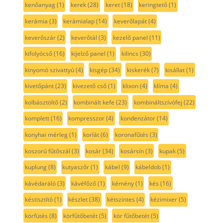
kenőanyag
(1)
kerek
(28)
keret
(18)
keringtető
(1)
kerámia
(3)
kerámialap
(14)
keverőlapát
(4)
keverőszár
(2)
keverőtál
(3)
kezelő panel
(11)
kifolyócső
(16)
kijelző panel
(1)
kilincs
(30)
kinyomó szivattyú
(4)
kisgép
(34)
kiskerék
(7)
kisállat
(1)
kivetőpánt
(23)
kivezető cső
(1)
klixon
(4)
klíma
(4)
kolbásztöltő
(2)
kombinált kefe
(23)
kombináltszívófej
(22)
komplett
(16)
kompresszor
(4)
kondenzátor
(14)
konyhai mérleg
(1)
korlát
(6)
koronafűtés
(3)
koszorú fűtőszál
(3)
kosár
(34)
kosársín
(3)
kupak
(5)
kuplung
(8)
kutyaszőr
(1)
kábel
(9)
kábeldob
(1)
kávédaráló
(3)
kávéfőző
(1)
kémény
(1)
kés
(16)
késtisztító
(1)
készlet
(38)
kétszintes
(4)
kézimixer
(5)
körfütés
(8)
körfűtőbetét
(5)
kör fűtőbetét
(5)