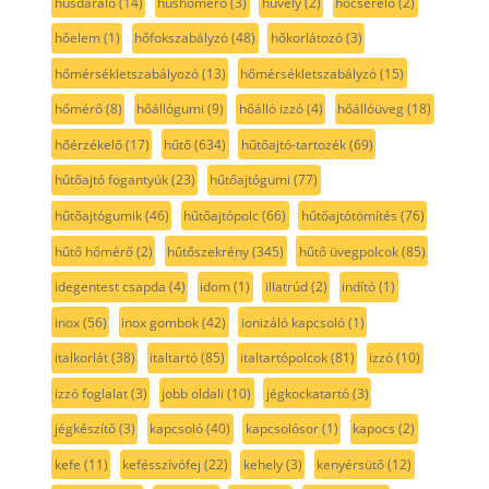
húsdaráló
(14)
húshőmérő
(3)
hüvely
(2)
hőcserélő
(2)
hőelem
(1)
hőfokszabályzó
(48)
hőkorlátozó
(3)
hőmérsékletszabályozó
(13)
hőmérsékletszabályzó
(15)
hőmérő
(8)
hőállógumi
(9)
hőálló izzó
(4)
hőállóüveg
(18)
hőérzékelő
(17)
hűtő
(634)
hűtőajtó-tartozék
(69)
hűtőajtó fogantyúk
(23)
hűtőajtógumi
(77)
hűtőajtógumik
(46)
hűtőajtópolc
(66)
hűtőajtótömítés
(76)
hűtő hőmérő
(2)
hűtőszekrény
(345)
hűtő üvegpolcok
(85)
idegentest csapda
(4)
idom
(1)
illatrúd
(2)
indító
(1)
inox
(56)
inox gombok
(42)
ionizáló kapcsoló
(1)
italkorlát
(38)
italtartó
(85)
italtartópolcok
(81)
izzó
(10)
izzó foglalat
(3)
jobb oldali
(10)
jégkockatartó
(3)
jégkészítő
(3)
kapcsoló
(40)
kapcsolósor
(1)
kapocs
(2)
kefe
(11)
kefésszívófej
(22)
kehely
(3)
kenyérsütő
(12)