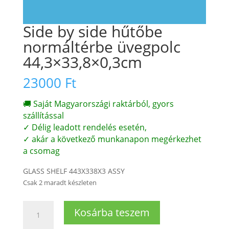
Side by side hűtőbe
normáltérbe üvegpolc
44,3×33,8×0,3cm
23000
Ft
🚚 Saját Magyarországi raktárból, gyors
szállítással
✓ Délig leadott rendelés esetén,
✓ akár a következő munkanapon megérkezhet
a csomag
GLASS SHELF 443X338X3 ASSY
Csak 2 maradt készleten
Side
Kosárba teszem
by