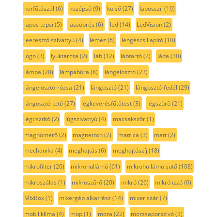
körfűtőszál
(6)
középső
(9)
külső
(27)
laposszíj
(19)
lapos tepsi
(5)
lassúprés
(6)
led
(14)
LedVision
(2)
leeresztő szivattyú
(4)
lemez
(6)
lengéscsillapító
(10)
logo
(3)
lyuktárcsa
(2)
láb
(12)
lábtartó
(2)
láda
(30)
lámpa
(28)
lámpabúra
(8)
lángelosztó
(23)
lángelosztó-rózsa
(21)
lángosztó
(21)
lángosztó-fedél
(29)
lángosztó-tető
(27)
légkeverésfűtőtest
(3)
légszűrő
(21)
légtisztító
(2)
lúgszivattyú
(4)
macsakszőr
(1)
maghőmérő
(2)
magnetron
(2)
matrica
(3)
matt
(2)
mechanika
(4)
meghajtás
(6)
meghajtószíj
(18)
mikrofilter
(20)
mikrohullámú
(61)
mikrohullámú sütő
(108)
mikroszálas
(1)
mikroszűrő
(20)
mikró
(26)
mikró izzó
(6)
MixBox
(1)
mixergép alkatrész
(14)
mixer szár
(7)
mobil klíma
(4)
mop
(1)
mora
(22)
morzsaporszívó
(3)