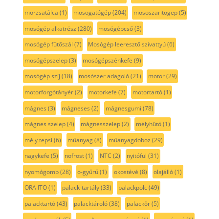
morzsatálca
(1)
mosogatógép
(204)
mososzaritogep
(5)
mosógép alkatrész
(280)
mosógépcső
(3)
mosógép fűtőszál
(7)
Mosógép leeresztő szivattyú
(6)
mosógépszelep
(3)
mosógépszénkefe
(9)
mosógép szíj
(18)
mosószer adagoló
(21)
motor
(29)
motorforgótányér
(2)
motorkefe
(7)
motortartó
(1)
mágnes
(3)
mágneses
(2)
mágnesgumi
(78)
mágnes szelep
(4)
mágnesszelep
(2)
mélyhűtő
(1)
mély tepsi
(6)
műanyag
(8)
műanyagdoboz
(29)
nagykefe
(5)
nofrost
(1)
NTC
(2)
nyitófül
(31)
nyomógomb
(28)
o-gyűrű
(1)
okostévé
(8)
olajálló
(1)
ORA ITO
(1)
palack-tartály
(33)
palackpolc
(49)
palacktartó
(43)
palacktároló
(38)
palackőr
(5)