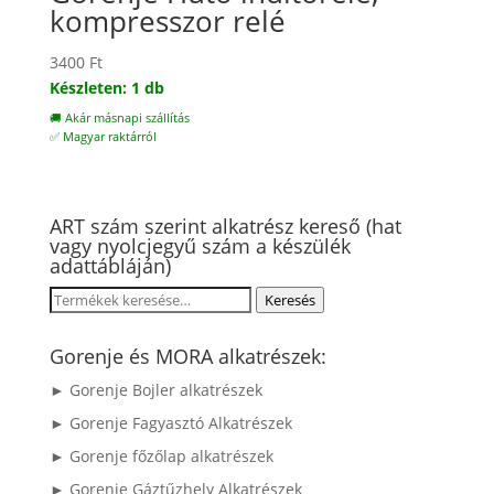
kompresszor relé
3400
Ft
Készleten: 1 db
🚚 Akár másnapi szállítás
✅ Magyar raktárról
ART szám szerint alkatrész kereső (hat
vagy nyolcjegyű szám a készülék
adattábláján)
Keresés
Keresés
a
következőre:
Gorenje és MORA alkatrészek:
► Gorenje Bojler alkatrészek
► Gorenje Fagyasztó Alkatrészek
► Gorenje főzőlap alkatrészek
► Gorenje Gáztűzhely Alkatrészek