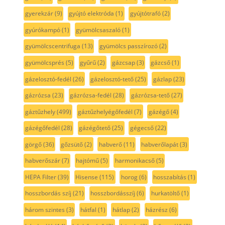
gyerekzár
(9)
gyújtó elektróda
(1)
gyújtótrafó
(2)
gyúrókampó
(1)
gyümölcsaszaló
(1)
gyümölcscentrifuga
(13)
gyümölcs passzírozó
(2)
gyümölcsprés
(5)
gyűrű
(2)
gázcsap
(3)
gázcső
(1)
gázelosztó-fedél
(26)
gázelosztó-tető
(25)
gázlap
(23)
gázrózsa
(23)
gázrózsa-fedél
(28)
gázrózsa-tető
(27)
gáztűzhely
(499)
gáztűzhelyégőfedél
(7)
gázégő
(4)
gázégőfedél
(28)
gázégőtető
(25)
gégecső
(22)
görgő
(36)
gőzsütő
(2)
habverő
(11)
habverőlapát
(3)
habverőszár
(7)
hajtómű
(5)
harmonikacső
(5)
HEPA Filter
(39)
Hisense
(115)
horog
(6)
hosszabítás
(1)
hosszbordás szíj
(21)
hosszbordásszíj
(6)
hurkatöltő
(1)
három szintes
(3)
hátfal
(1)
hátlap
(2)
házrész
(6)