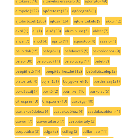
ajtókeret
(18)
ajtónyitás érzékelő
(6)
ajtónyitó
(49)
ajtópolc
(122)
ajtóretesz
(13)
ajtórögzítő
(1)
ajtótartozék
(205)
ajtózár
(34)
ajtó érzékelő
(9)
akku
(12)
akril
(1)
alj
(1)
alsó
(33)
aluminium
(5)
alátét
(7)
anya
(7)
anód
(4)
aprító
(11)
aquastop
(4)
aszaló
(1)
bal oldali
(15)
befogó
(1)
befolyócső
(5)
bekötődoboz
(9)
belső
(30)
belső cső
(11)
belső üveg
(17)
betét
(7)
beépíthető
(14)
beépítési készlet
(12)
beőblítőszelep
(2)
biztosíték
(4)
bojler
(31)
bolygókerék
(6)
bordás szíj
(21)
bordásszíj
(7)
borító
(2)
botmixer
(16)
burkolat
(5)
citrusprés
(3)
Crispzone
(13)
csapágy
(40)
csatlakozódoboz
(4)
csatlakozóház
(4)
csatlakozóidom
(1)
csavar
(7)
csavartakaró
(7)
csepptartály
(3)
csepptálca
(3)
csiga
(2)
csillag
(2)
csillámlap
(11)