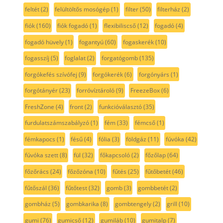
feltét
(2)
felültöltős mosógép
(1)
filter
(50)
filterház
(2)
fiók
(160)
fiók fogadó
(1)
flexibiliscső
(12)
fogadó
(4)
fogadó hüvely
(1)
fogantyú
(60)
fogaskerék
(10)
fogasszíj
(5)
foglalat
(2)
forgatógomb
(135)
forgókefés szívófej
(9)
forgókerék
(6)
forgónyárs
(1)
forgótányér
(23)
forróvíztároló
(9)
FreezeBox
(6)
FreshZone
(4)
front
(2)
funkcióválasztó
(35)
furdulatszámszabályzó
(1)
fém
(33)
fémcső
(1)
fémkapocs
(1)
fésű
(4)
fólia
(3)
földgáz
(11)
fúvóka
(42)
fúvóka szett
(8)
fül
(32)
főkapcsoló
(2)
főzőlap
(64)
főzőrács
(24)
főzőzóna
(10)
fűtés
(25)
fűtőbetét
(46)
fűtőszál
(36)
fűtőtest
(32)
gomb
(3)
gombbetét
(2)
gombház
(5)
gombkarika
(8)
gombtengely
(2)
grill
(10)
gumi
(76)
gumicső
(12)
gumiláb
(10)
gumitalp
(7)