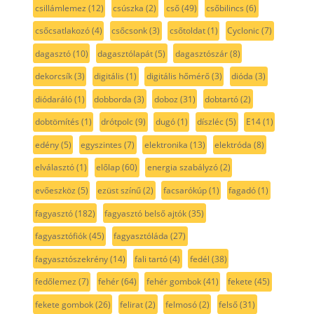
csillámlemez
(12)
csúszka
(2)
cső
(49)
csőbilincs
(6)
csőcsatlakozó
(4)
csőcsonk
(3)
csőtoldat
(1)
Cyclonic
(7)
dagasztó
(10)
dagasztólapát
(5)
dagasztószár
(8)
dekorcsík
(3)
digitális
(1)
digitális hőmérő
(3)
dióda
(3)
diódaráló
(1)
dobborda
(3)
doboz
(31)
dobtartó
(2)
dobtömítés
(1)
drótpolc
(9)
dugó
(1)
díszléc
(5)
E14
(1)
edény
(5)
egyszintes
(7)
elektronika
(13)
elektróda
(8)
elválasztó
(1)
előlap
(60)
energia szabályzó
(2)
evőeszköz
(5)
ezüst színű
(2)
facsarókúp
(1)
fagadó
(1)
fagyasztó
(182)
fagyasztó belső ajtók
(35)
fagyasztófiók
(45)
fagyasztóláda
(27)
fagyasztószekrény
(14)
fali tartó
(4)
fedél
(38)
fedőlemez
(7)
fehér
(64)
fehér gombok
(41)
fekete
(45)
fekete gombok
(26)
felirat
(2)
felmosó
(2)
felső
(31)