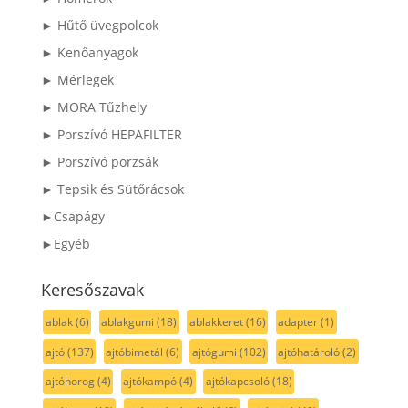
► Hűtő üvegpolcok
► Kenőanyagok
► Mérlegek
► MORA Tűzhely
► Porszívó HEPAFILTER
► Porszívó porzsák
► Tepsik és Sütőrácsok
►Csapágy
►Egyéb
Keresőszavak
ablak
(6)
ablakgumi
(18)
ablakkeret
(16)
adapter
(1)
ajtó
(137)
ajtóbimetál
(6)
ajtógumi
(102)
ajtóhatároló
(2)
ajtóhorog
(4)
ajtókampó
(4)
ajtókapcsoló
(18)