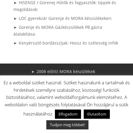
► HISENSE / Gorenej Hűtők és fagyasztók: tippek és
megoldások:
► LOC gyerekzár Gorenje és MORA készülékeken:
► Gorenje és MORA Gázkészülékek PB gázra
átalakítása:
► Kenyérsütő bordásszíjak: Hossz és szélesség infók
► 2008 előtti MORA készülékek
► Gorenje Szárítógépek használati utasítása és
Ez a weboldal sütiket használ. Sütiket használunk a tartalmak és
alkatrészei
hirdetések személyre szabásához, közösségi funkciók
► Gorenje mosógépek használati utasítása,
biztosításához, valamint weboldalforgalmunk elemzéséhez. A
robbantott ábrája és alkatrészei
weboldalon való böngészés folytatásával Ön hozzájárul a sütik
► Sütőajtó leszerelése (Videó)
► Gorenje beépíthető készülékek használati
használatához.
Elfogadom
Elutasítom
utasításai és robbantott ábrái
Tudjon meg többet!
► MORA tűzhelyek használati utasítások
adatlapok robbantott rajzok