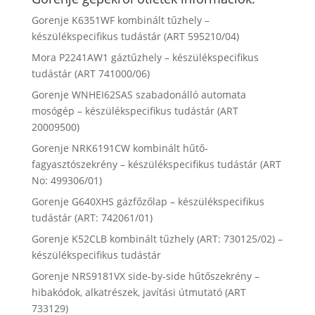
Gorenje K6351WF kombinált tűzhely –
készülékspecifikus tudástár (ART 595210/04)
Mora P2241AW1 gáztűzhely – készülékspecifikus
tudástár (ART 741000/06)
Gorenje WNHEI62SAS szabadonálló automata
mosógép – készülékspecifikus tudástár (ART
20009500)
Gorenje NRK6191CW kombinált hűtő-
fagyasztószekrény – készülékspecifikus tudástár (ART
No: 499306/01)
Gorenje G640XHS gázfőzőlap – készülékspecifikus
tudástár (ART: 742061/01)
Gorenje K52CLB kombinált tűzhely (ART: 730125/02) –
készülékspecifikus tudástár
Gorenje NRS9181VX side-by-side hűtőszekrény –
hibakódok, alkatrészek, javítási útmutató (ART
733129)