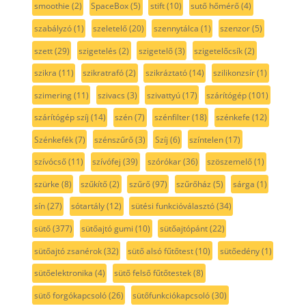
smoothie
(2)
SpaceBox
(5)
stift
(10)
sutő hőmérő
(4)
szabályzó
(1)
szeletelő
(20)
szennytálca
(1)
szenzor
(5)
szett
(29)
szigetelés
(2)
szigetelő
(3)
szigetelőcsík
(2)
szikra
(11)
szikratrafó
(2)
szikráztató
(14)
szilikonzsír
(1)
szimering
(11)
szivacs
(3)
szivattyú
(17)
szárítógép
(101)
szárítógép szíj
(14)
szén
(7)
szénfilter
(18)
szénkefe
(12)
Szénkefék
(7)
szénszűrő
(3)
Szíj
(6)
színtelen
(17)
szívócső
(11)
szívófej
(39)
szórókar
(36)
szöszemelő
(1)
szürke
(8)
szűkítő
(2)
szűrő
(97)
szűrőház
(5)
sárga
(1)
sín
(27)
sótartály
(12)
sütési funkcióválasztó
(34)
sütő
(377)
sütőajtó gumi
(10)
sütőajtópánt
(22)
sütőajtó zsanérok
(32)
sütő alsó fűtőtest
(10)
sütőedény
(1)
sütőelektronika
(4)
sütő felső fűtőtestek
(8)
sütő forgókapcsoló
(26)
sütőfunkciókapcsoló
(30)