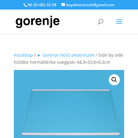
06-20-482-32-08
boyalkatreszek@gmail.com
Kezdőlap
/
► Gorenje Hűtő alkatrészek
/ Side by side
hűtőbe normáltérbe üvegpolc 44,3×33,8×0,3cm