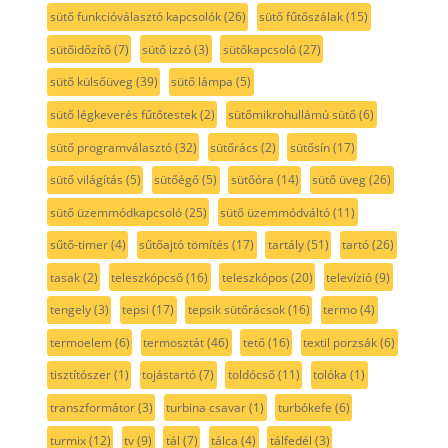
sütő funkcióválasztó kapcsolók
(26)
sütő fűtőszálak
(15)
sütőidőzítő
(7)
sütő izzó
(3)
sütőkapcsoló
(27)
sütő külsőüveg
(39)
sütő lámpa
(5)
sütő légkeverés fűtőtestek
(2)
sütőmikrohullámú sütő
(6)
sütő programválasztó
(32)
sütőrács
(2)
sütősín
(17)
sütő világítás
(5)
sütőégő
(5)
sütőóra
(14)
sütő üveg
(26)
sütő üzemmódkapcsoló
(25)
sütő üzemmódváltó
(11)
sűtő-timer
(4)
sűtőajtó tömítés
(17)
tartály
(51)
tartó
(26)
tasak
(2)
teleszkópcső
(16)
teleszkópos
(20)
televízió
(9)
tengely
(3)
tepsi
(17)
tepsik sütőrácsok
(16)
termo
(4)
termoelem
(6)
termosztát
(46)
tető
(16)
textil porzsák
(6)
tisztítószer
(1)
tojástartó
(7)
toldócső
(11)
tolóka
(1)
transzformátor
(3)
turbina csavar
(1)
turbókefe
(6)
turmix
(12)
tv
(9)
tál
(7)
tálca
(4)
tálfedél
(3)