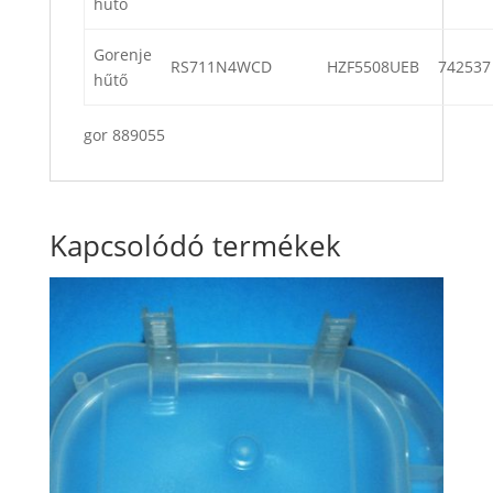
hűtő
Gorenje
RS711N4WCD
HZF5508UEB
742537
hűtő
gor 889055
Kapcsolódó termékek