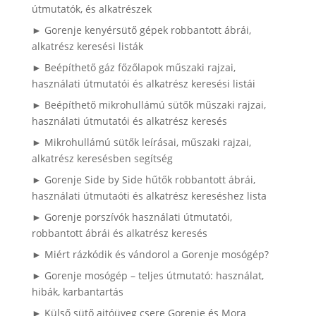
útmutatók, és alkatrészek
► Gorenje kenyérsütő gépek robbantott ábrái,
alkatrész keresési listák
► Beépíthető gáz főzőlapok műszaki rajzai,
használati útmutatói és alkatrész keresési listái
► Beépíthető mikrohullámú sütők műszaki rajzai,
használati útmutatói és alkatrész keresés
► Mikrohullámú sütők leírásai, műszaki rajzai,
alkatrész keresésben segítség
► Gorenje Side by Side hűtők robbantott ábrái,
használati útmutaóti és alkatrész kereséshez lista
► Gorenje porszívók használati útmutatói,
robbantott ábrái és alkatrész keresés
► Miért rázkódik és vándorol a Gorenje mosógép?
► Gorenje mosógép – teljes útmutató: használat,
hibák, karbantartás
► Külső sütő ajtóüveg csere Gorenje és Mora