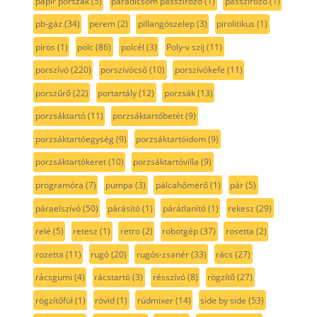
papír porszák
(5)
paradicsom passzírozó
(1)
passzírozó
(1)
pb-gáz
(34)
perem
(2)
pillangószelep
(3)
pirolitikus
(1)
piros
(1)
polc
(86)
polcél
(3)
Poly-v szíj
(11)
porszívó
(220)
porszívócső
(10)
porszívókefe
(11)
porszűrő
(22)
portartály
(12)
porzsák
(13)
porzsáktartó
(11)
porzsáktartóbetét
(9)
porzsáktartóegység
(9)
porzsáktartóidom
(9)
porzsáktartókeret
(10)
porzsáktartóvilla
(9)
programóra
(7)
pumpa
(3)
pálcahőmérő
(1)
pár
(5)
páraelszívó
(50)
párásító
(1)
párátlanító
(1)
rekesz
(29)
relé
(5)
retesz
(1)
retro
(2)
robotgép
(37)
rosetta
(2)
rozetta
(11)
rugó
(20)
rugós-zsanér
(33)
rács
(27)
rácsgumi
(4)
rácstartó
(3)
résszívó
(8)
rögzítő
(27)
rögzítőfül
(1)
rövid
(1)
rúdmixer
(14)
side by side
(53)