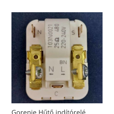
Gorenje Hűtő indítórelé,