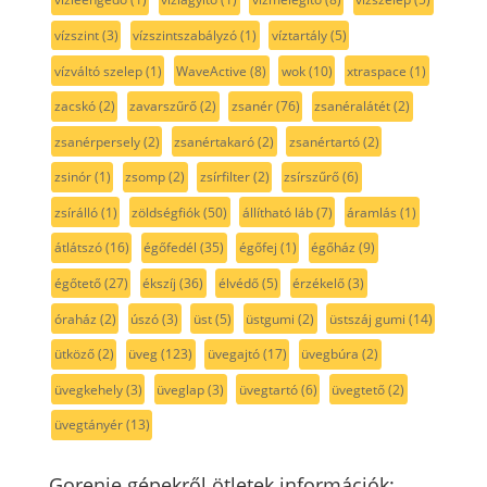
vízszint
(3)
vízszintszabályzó
(1)
víztartály
(5)
vízváltó szelep
(1)
WaveActive
(8)
wok
(10)
xtraspace
(1)
zacskó
(2)
zavarszűrő
(2)
zsanér
(76)
zsanéralátét
(2)
zsanérpersely
(2)
zsanértakaró
(2)
zsanértartó
(2)
zsinór
(1)
zsomp
(2)
zsírfilter
(2)
zsírszűrő
(6)
zsírálló
(1)
zöldségfiók
(50)
állítható láb
(7)
áramlás
(1)
átlátszó
(16)
égőfedél
(35)
égőfej
(1)
égőház
(9)
égőtető
(27)
ékszíj
(36)
élvédő
(5)
érzékelő
(3)
óraház
(2)
úszó
(3)
üst
(5)
üstgumi
(2)
üstszáj gumi
(14)
ütköző
(2)
üveg
(123)
üvegajtó
(17)
üvegbúra
(2)
üvegkehely
(3)
üveglap
(3)
üvegtartó
(6)
üvegtető
(2)
üvegtányér
(13)
Gorenje gépekről ötletek információk: