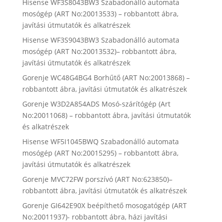
Hisense WF3S8043BW3 Szabadonálló automata
mosógép (ART No:20013533) – robbantott ábra,
javítási útmutatók és alkatrészek
Hisense WF3S9043BW3 Szabadonálló automata
mosógép (ART No:20013532)– robbantott ábra,
javítási útmutatók és alkatrészek
Gorenje WC48G4BG4 Borhűtő (ART No:20013868) –
robbantott ábra, javítási útmutatók és alkatrészek
Gorenje W3D2A854ADS Mosó-szárítógép (Art
No:20011068) – robbantott ábra, javítási útmutatók
és alkatrészek
Hisense WF5I1045BWQ Szabadonálló automata
mosógép (ART No:20015295) – robbantott ábra,
javítási útmutatók és alkatrészek
Gorenje MVC72FW porszívó (ART No:623850)–
robbantott ábra, javítási útmutatók és alkatrészek
Gorenje GI642E90X beépíthető mosogatógép (ART
No:20011937)- robbantott ábra, házi javítási