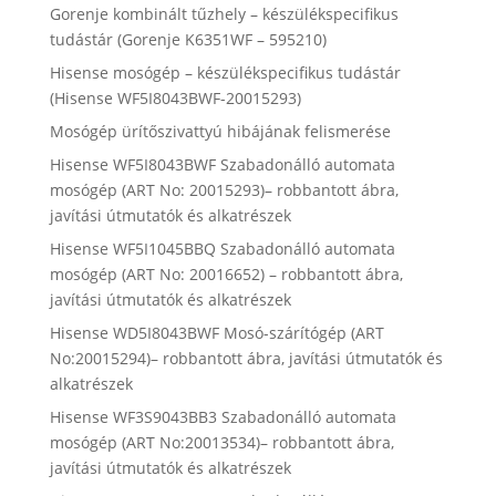
Gorenje kombinált tűzhely – készülékspecifikus
tudástár (Gorenje K6351WF – 595210)
Hisense mosógép – készülékspecifikus tudástár
(Hisense WF5I8043BWF-20015293)
Mosógép ürítőszivattyú hibájának felismerése
Hisense WF5I8043BWF Szabadonálló automata
mosógép (ART No: 20015293)– robbantott ábra,
javítási útmutatók és alkatrészek
Hisense WF5I1045BBQ Szabadonálló automata
mosógép (ART No: 20016652) – robbantott ábra,
javítási útmutatók és alkatrészek
Hisense WD5I8043BWF Mosó-szárítógép (ART
No:20015294)– robbantott ábra, javítási útmutatók és
alkatrészek
Hisense WF3S9043BB3 Szabadonálló automata
mosógép (ART No:20013534)– robbantott ábra,
javítási útmutatók és alkatrészek