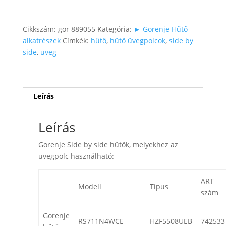
side
hűtőbe
normáltérbe
Cikkszám:
gor 889055
Kategória:
► Gorenje Hűtő
üvegpolc
alkatrészek
Címkék:
hűtő
,
hűtő üvegpolcok
,
side by
44,3x33,8x0,3cm
side
,
üveg
mennyiség
Leírás
Leírás
Gorenje Side by side hűtők, melyekhez az
üvegpolc használható:
ART
Modell
Típus
szám
Gorenje
RS711N4WCE
HZF5508UEB
742533