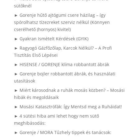
sütőknél
► Gorenje hűtő ajtógumi csere házilag – így
spórolhatsz tízezreket szerviz nélkül (Könnyen
cserélhető (hornyos) kivitel)
► Gyakran Ismételt Kérdések (GYIK)
► Ragyogó Gázfőzőlap, Karcok Nélkül? – A Profi
Tisztítás Első Lépései
► HISENSE / GORENJE klíma robbantott ábrák
► Gorenje bojler robbantott ábrák, és használati
utasítások
► Miért károsodnak a ruhák mosás közben? – Mosási
hibák és megoldásaik
► Mosási Katasztrófák: Így Mentsd meg a Ruháidat!
► 4 sütési hiba ami lehet hogy nem sütő
meghibásodás:
► Gorenje / MORA Tűzhely tippek és tanácsok: