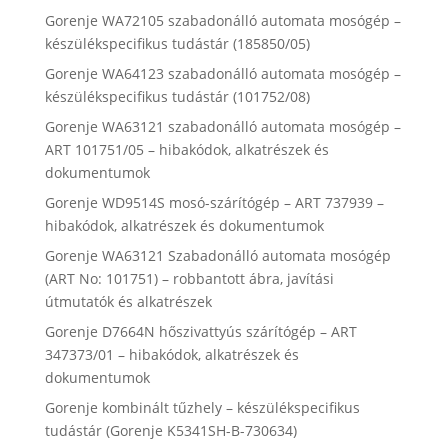
Gorenje WA72105 szabadonálló automata mosógép –
készülékspecifikus tudástár (185850/05)
Gorenje WA64123 szabadonálló automata mosógép –
készülékspecifikus tudástár (101752/08)
Gorenje WA63121 szabadonálló automata mosógép –
ART 101751/05 – hibakódok, alkatrészek és
dokumentumok
Gorenje WD9514S mosó-szárítógép – ART 737939 –
hibakódok, alkatrészek és dokumentumok
Gorenje WA63121 Szabadonálló automata mosógép
(ART No: 101751) – robbantott ábra, javítási
útmutatók és alkatrészek
Gorenje D7664N hőszivattyús szárítógép – ART
347373/01 – hibakódok, alkatrészek és
dokumentumok
Gorenje kombinált tűzhely – készülékspecifikus
tudástár (Gorenje K5341SH-B-730634)