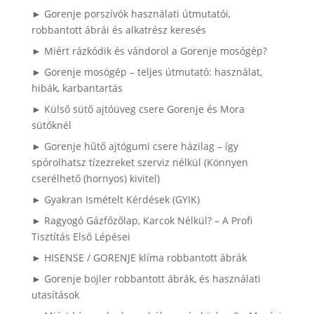
► Gorenje porszívók használati útmutatói,
robbantott ábrái és alkatrész keresés
► Miért rázkódik és vándorol a Gorenje mosógép?
► Gorenje mosógép – teljes útmutató: használat,
hibák, karbantartás
► Külső sütő ajtóüveg csere Gorenje és Mora
sütőknél
► Gorenje hűtő ajtógumi csere házilag – így
spórolhatsz tízezreket szerviz nélkül (Könnyen
cserélhető (hornyos) kivitel)
► Gyakran Ismételt Kérdések (GYIK)
► Ragyogó Gázfőzőlap, Karcok Nélkül? – A Profi
Tisztítás Első Lépései
► HISENSE / GORENJE klíma robbantott ábrák
► Gorenje bojler robbantott ábrák, és használati
utasítások