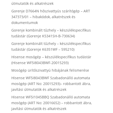
útmutatók és alkatrészek
Gorenje D7664N hőszivattyús szárítógép – ART
347373/01 – hibakódok, alkatrészek és
dokumentumok
Gorenje kombinált tűzhely – készülékspecifikus
tudástár (Gorenje K5341SH-B-730634)
Gorenje kombinált tűzhely – készülékspecifikus
tudástár (Gorenje K6351WF – 595210)
Hisense mosógép – készülékspecifikus tudástár
(Hisense WF5I8043BWF-20015293)
Mosógép ürítőszivattyú hibájának felismerése
Hisense WF5I8043BWF Szabadonálló automata
mosógép (ART No: 20015293)– robbantott ábra,
javítási útmutatók és alkatrészek
Hisense WF5I1045BBQ Szabadonálló automata
mosógép (ART No: 20016652) – robbantott ábra,
javítási útmutatók és alkatrészek