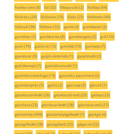
fúvóka szett
(8)
fül
(32)
főkapcsoló
(2)
főzőlap
(64)
főzőrács
(24)
főzőzóna
(10)
fűtés
(25)
fűtőbetét
(46)
fűtőszál
(36)
fűtőtest
(32)
gomb
(3)
gombbetét
(2)
gombház
(5)
gombkarika
(8)
gombtengely
(2)
grill
(10)
gumi
(76)
gumicső
(12)
gumiláb
(10)
gumitalp
(7)
gyerekzár
(9)
gyújtó elektróda
(1)
gyújtótrafó
(2)
gyúrókampó
(1)
gyümölcsaszaló
(1)
gyümölcscentrifuga
(13)
gyümölcs passzírozó
(2)
gyümölcsprés
(5)
gyűrű
(2)
gázcsap
(3)
gázcső
(1)
gázelosztó-fedél
(26)
gázelosztó-tető
(25)
gázlap
(23)
gázrózsa
(23)
gázrózsa-fedél
(28)
gázrózsa-tető
(27)
gáztűzhely
(499)
gáztűzhelyégőfedél
(7)
gázégő
(4)
gázégőfedél
(28)
gázégőtető
(25)
gégecső
(22)
görgő
(36)
gőzsütő
(2)
habverő
(11)
habverőlapát
(3)