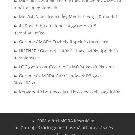
► Miért károsodnak a ruhák mosás közben? – Mosási
hibák és megoldásaik
► Mosási Katasztrófák: Így Mentsd meg a Ruháidat!
► 4 sütési hiba ami lehet hogy nem sütő
meghibásodás:
► Gorenje / MORA Tűzhely tippek és tanácsok:
► HISENSE / Gorenej Hűtők és fagyasztók: tippek és
megoldások:
► LOC gyerekzár Gorenje és MORA készülékeken:
► Gorenje és MORA Gázkészülékek PB gázra
átalakítása:
► Kenyérsütő bordásszíjak: Hossz és szélesség infók
► 2008 előtti MORA készülékek
► Gorenje Szárítógépek használati utasítása és
alkatrészei