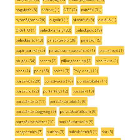
nagykefe
(5)
nofrost
(1)
NTC
(2)
nyitófül
(31)
nyomógomb
(28)
o-gyűrű
(1)
okostévé
(8)
olajálló
(1)
ORA ITO
(1)
palack-tartály
(33)
palackpolc
(49)
palacktartó
(43)
palacktároló
(38)
palackőr
(5)
papír porszák
(5)
paradicsom passzírozó
(1)
passzírozó
(1)
pb-gáz
(34)
perem
(2)
pillangószelep
(3)
pirolitikus
(1)
piros
(1)
polc
(86)
polcél
(3)
Poly-v szíj
(11)
porszívó
(220)
porszívócső
(10)
porszívókefe
(11)
porszűrő
(22)
portartály
(12)
porzsák
(13)
porzsáktartó
(11)
porzsáktartóbetét
(9)
porzsáktartóegység
(9)
porzsáktartóidom
(9)
porzsáktartókeret
(10)
porzsáktartóvilla
(9)
programóra
(7)
pumpa
(3)
pálcahőmérő
(1)
pár
(5)