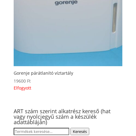
Gorenje párátlanító víztartály
19600
Ft
Elfogyott
ART szám szerint alkatrész kereső (hat
vagy nyolcjegyű szám a készülék
adattábláján)
Keresés
Keresés