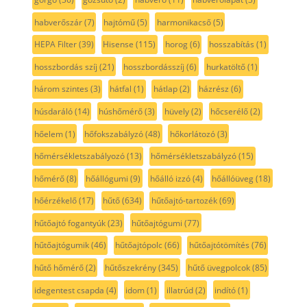
habverőszár
(7)
hajtómű
(5)
harmonikacső
(5)
HEPA Filter
(39)
Hisense
(115)
horog
(6)
hosszabítás
(1)
hosszbordás szíj
(21)
hosszbordásszíj
(6)
hurkatöltő
(1)
három szintes
(3)
hátfal
(1)
hátlap
(2)
házrész
(6)
húsdaráló
(14)
húshőmérő
(3)
hüvely
(2)
hőcserélő
(2)
hőelem
(1)
hőfokszabályzó
(48)
hőkorlátozó
(3)
hőmérsékletszabályozó
(13)
hőmérsékletszabályzó
(15)
hőmérő
(8)
hőállógumi
(9)
hőálló izzó
(4)
hőállóüveg
(18)
hőérzékelő
(17)
hűtő
(634)
hűtőajtó-tartozék
(69)
hűtőajtó fogantyúk
(23)
hűtőajtógumi
(77)
hűtőajtógumik
(46)
hűtőajtópolc
(66)
hűtőajtótömítés
(76)
hűtő hőmérő
(2)
hűtőszekrény
(345)
hűtő üvegpolcok
(85)
idegentest csapda
(4)
idom
(1)
illatrúd
(2)
indító
(1)