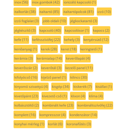
inox
(56)
inox gombok
(42)
ionizáló kapcsoló
(1)
italkorlát
(38)
italtartó
(85)
italtartópolcok
(81)
izzó
(10)
izzó foglalat
(3)
jobb oldali
(10)
jégkockatartó
(3)
jégkészítő
(3)
kapcsoló
(40)
kapcsolósor
(1)
kapocs
(2)
kefe
(11)
kefésszívófej
(22)
kehely
(3)
kenyérsütő
(12)
kenőanyag
(1)
kerek
(28)
keret
(18)
keringtető
(1)
kerámia
(3)
kerámialap
(14)
keverőlapát
(4)
keverőszár
(2)
keverőtál
(3)
kezelő panel
(11)
kifolyócső
(16)
kijelző panel
(1)
kilincs
(30)
kinyomó szivattyú
(4)
kisgép
(34)
kiskerék
(7)
kisállat
(1)
kivetőpánt
(23)
kivezető cső
(1)
klixon
(4)
klíma
(4)
kolbásztöltő
(2)
kombinált kefe
(23)
kombináltszívófej
(22)
komplett
(16)
kompresszor
(4)
kondenzátor
(14)
konyhai mérleg
(1)
korlát
(6)
koronafűtés
(3)