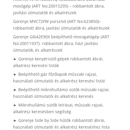
mosógép (ART No:20015295) – robbantott ábra,
javítási útmutatók és alkatrészek
Gorenje MVC72FW porszívó (ART No:623850)–
robbantott ábra, javítási útmutatók és alkatrészek
Gorenje GI642E90X beépíthető mosogatógép (ART
No:20011937)- robbantott ábra, házi javítási
útmutatók, és alkatrészek
► Gorenje kenyérsütő gépek robbantott ábrái,
alkatrész keresési listák
► Beépíthető gáz főzőlapok műszaki rajzai,
használati útmutatói és alkatrész keresési listái
► Beépíthető mikrohullámú sütők műszaki rajzai,
használati útmutatói és alkatrész keresés
► Mikrohullámú sütők leírásai, műszaki rajzai,
alkatrész keresésben segítség
► Gorenje Side by Side hűtők robbantott ábrái,
használati útmutaóti és alkatrész kereséshez lista