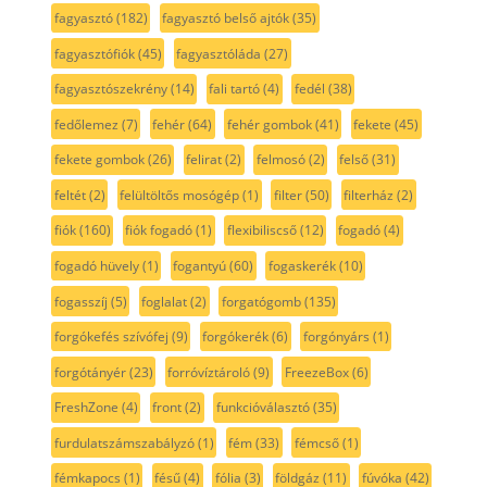
fagyasztó
(182)
fagyasztó belső ajtók
(35)
fagyasztófiók
(45)
fagyasztóláda
(27)
fagyasztószekrény
(14)
fali tartó
(4)
fedél
(38)
fedőlemez
(7)
fehér
(64)
fehér gombok
(41)
fekete
(45)
fekete gombok
(26)
felirat
(2)
felmosó
(2)
felső
(31)
feltét
(2)
felültöltős mosógép
(1)
filter
(50)
filterház
(2)
fiók
(160)
fiók fogadó
(1)
flexibiliscső
(12)
fogadó
(4)
fogadó hüvely
(1)
fogantyú
(60)
fogaskerék
(10)
fogasszíj
(5)
foglalat
(2)
forgatógomb
(135)
forgókefés szívófej
(9)
forgókerék
(6)
forgónyárs
(1)
forgótányér
(23)
forróvíztároló
(9)
FreezeBox
(6)
FreshZone
(4)
front
(2)
funkcióválasztó
(35)
furdulatszámszabályzó
(1)
fém
(33)
fémcső
(1)
fémkapocs
(1)
fésű
(4)
fólia
(3)
földgáz
(11)
fúvóka
(42)