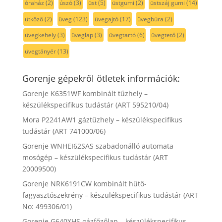
óraház
(2)
úszó
(3)
üst
(5)
üstgumi
(2)
üstszáj gumi
(14)
ütköző
(2)
üveg
(123)
üvegajtó
(17)
üvegbúra
(2)
üvegkehely
(3)
üveglap
(3)
üvegtartó
(6)
üvegtető
(2)
üvegtányér
(13)
Gorenje gépekről ötletek információk:
Gorenje K6351WF kombinált tűzhely –
készülékspecifikus tudástár (ART 595210/04)
Mora P2241AW1 gáztűzhely – készülékspecifikus
tudástár (ART 741000/06)
Gorenje WNHEI62SAS szabadonálló automata
mosógép – készülékspecifikus tudástár (ART
20009500)
Gorenje NRK6191CW kombinált hűtő-
fagyasztószekrény – készülékspecifikus tudástár (ART
No: 499306/01)
Gorenje G640XHS gázfőzőlap – készülékspecifikus