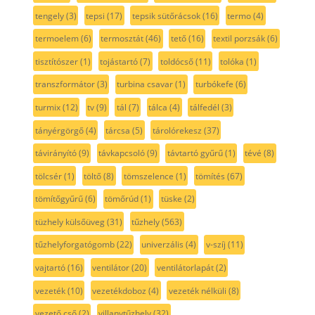
tengely
(3)
tepsi
(17)
tepsik sütőrácsok
(16)
termo
(4)
termoelem
(6)
termosztát
(46)
tető
(16)
textil porzsák
(6)
tisztítószer
(1)
tojástartó
(7)
toldócső
(11)
tolóka
(1)
transzformátor
(3)
turbina csavar
(1)
turbókefe
(6)
turmix
(12)
tv
(9)
tál
(7)
tálca
(4)
tálfedél
(3)
tányérgörgő
(4)
tárcsa
(5)
tárolórekesz
(37)
távirányító
(9)
távkapcsoló
(9)
távtartó gyűrű
(1)
tévé
(8)
tölcsér
(1)
töltő
(8)
tömszelence
(1)
tömítés
(67)
tömítőgyűrű
(6)
tömőrúd
(1)
tüske
(2)
tüzhely külsőüveg
(31)
tűzhely
(563)
tűzhelyforgatógomb
(22)
univerzális
(4)
v-szíj
(11)
vajtartó
(16)
ventilátor
(20)
ventilátorlapát
(2)
vezeték
(10)
vezetékdoboz
(4)
vezeték nélküli
(8)
vezető cső
(2)
villanytűzhely
(32)