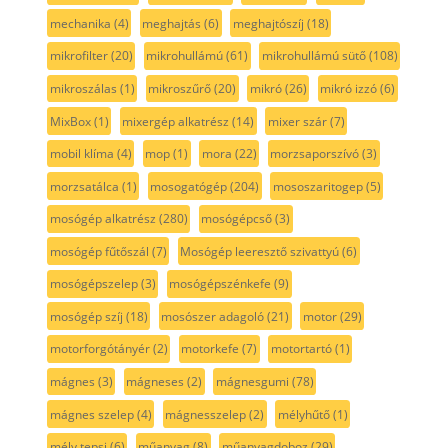
mechanika
(4)
meghajtás
(6)
meghajtószíj
(18)
mikrofilter
(20)
mikrohullámú
(61)
mikrohullámú sütő
(108)
mikroszálas
(1)
mikroszűrő
(20)
mikró
(26)
mikró izzó
(6)
MixBox
(1)
mixergép alkatrész
(14)
mixer szár
(7)
mobil klíma
(4)
mop
(1)
mora
(22)
morzsaporszívó
(3)
morzsatálca
(1)
mosogatógép
(204)
mososzaritogep
(5)
mosógép alkatrész
(280)
mosógépcső
(3)
mosógép fűtőszál
(7)
Mosógép leeresztő szivattyú
(6)
mosógépszelep
(3)
mosógépszénkefe
(9)
mosógép szíj
(18)
mosószer adagoló
(21)
motor
(29)
motorforgótányér
(2)
motorkefe
(7)
motortartó
(1)
mágnes
(3)
mágneses
(2)
mágnesgumi
(78)
mágnes szelep
(4)
mágnesszelep
(2)
mélyhűtő
(1)
mély tepsi
(6)
műanyag
(8)
műanyagdoboz
(29)