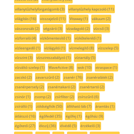
villanytűzhelyforgatógomb
(3)
villanytűzhely kapcsoló
(11)
világítás
(16)
visszajelző
(11)
Vitaway
(1)
vákuum
(2)
vászonzsák
(2)
végzáró
(3)
vízadagoló
(2)
vízcső
(3)
vízforraló
(4)
vízkőmentesítő
(1)
vízkőtelenítő
(1)
vízleengedő
(1)
vízlágyító
(1)
vízmelegítő
(8)
vízszelep
(5)
vízszint
(3)
vízszintszabályzó
(1)
víztartály
(5)
vízváltó szelep
(1)
WaveActive
(8)
wok
(10)
xtraspace
(1)
zacskó
(2)
zavarszűrő
(2)
zsanér
(76)
zsanéralátét
(2)
zsanérpersely
(2)
zsanértakaró
(2)
zsanértartó
(2)
zsinór
(1)
zsomp
(2)
zsírfilter
(2)
zsírszűrő
(6)
zsírálló
(1)
zöldségfiók
(50)
állítható láb
(7)
áramlás
(1)
átlátszó
(16)
égőfedél
(35)
égőfej
(1)
égőház
(9)
égőtető
(27)
ékszíj
(36)
élvédő
(5)
érzékelő
(3)