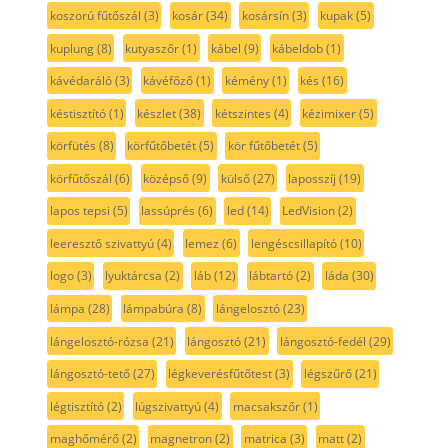
koszorú fűtőszál
(3)
kosár
(34)
kosársín
(3)
kupak
(5)
kuplung
(8)
kutyaszőr
(1)
kábel
(9)
kábeldob
(1)
kávédaráló
(3)
kávéfőző
(1)
kémény
(1)
kés
(16)
késtisztító
(1)
készlet
(38)
kétszintes
(4)
kézimixer
(5)
körfütés
(8)
körfűtőbetét
(5)
kör fűtőbetét
(5)
körfűtőszál
(6)
középső
(9)
külső
(27)
laposszíj
(19)
lapos tepsi
(5)
lassúprés
(6)
led
(14)
LedVision
(2)
leeresztő szivattyú
(4)
lemez
(6)
lengéscsillapító
(10)
logo
(3)
lyuktárcsa
(2)
láb
(12)
lábtartó
(2)
láda
(30)
lámpa
(28)
lámpabúra
(8)
lángelosztó
(23)
lángelosztó-rózsa
(21)
lángosztó
(21)
lángosztó-fedél
(29)
lángosztó-tető
(27)
légkeverésfűtőtest
(3)
légszűrő
(21)
légtisztító
(2)
lúgszivattyú
(4)
macsakszőr
(1)
maghőmérő
(2)
magnetron
(2)
matrica
(3)
matt
(2)