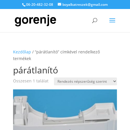
06-20-482-32-08
boyalkatreszek@gmail.com
Kezdőlap
/ “párátlanító” címkével rendelkező
termékek
párátlanító
Összesen 1 találat