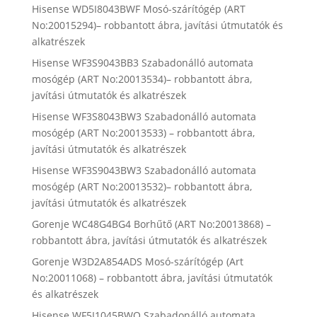
Hisense WD5I8043BWF Mosó-szárítógép (ART
No:20015294)– robbantott ábra, javítási útmutatók és
alkatrészek
Hisense WF3S9043BB3 Szabadonálló automata
mosógép (ART No:20013534)– robbantott ábra,
javítási útmutatók és alkatrészek
Hisense WF3S8043BW3 Szabadonálló automata
mosógép (ART No:20013533) – robbantott ábra,
javítási útmutatók és alkatrészek
Hisense WF3S9043BW3 Szabadonálló automata
mosógép (ART No:20013532)– robbantott ábra,
javítási útmutatók és alkatrészek
Gorenje WC48G4BG4 Borhűtő (ART No:20013868) –
robbantott ábra, javítási útmutatók és alkatrészek
Gorenje W3D2A854ADS Mosó-szárítógép (Art
No:20011068) – robbantott ábra, javítási útmutatók
és alkatrészek
Hisense WF5I1045BWQ Szabadonálló automata