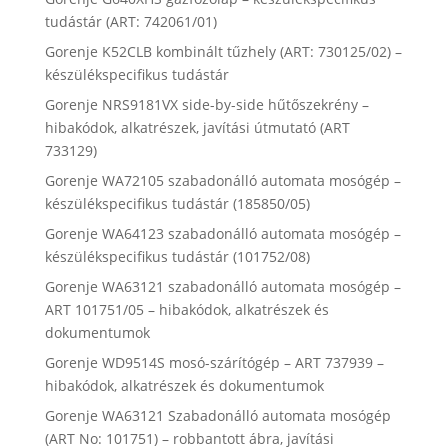
tudástár (ART: 742061/01)
Gorenje K52CLB kombinált tűzhely (ART: 730125/02) –
készülékspecifikus tudástár
Gorenje NRS9181VX side-by-side hűtőszekrény –
hibakódok, alkatrészek, javítási útmutató (ART
733129)
Gorenje WA72105 szabadonálló automata mosógép –
készülékspecifikus tudástár (185850/05)
Gorenje WA64123 szabadonálló automata mosógép –
készülékspecifikus tudástár (101752/08)
Gorenje WA63121 szabadonálló automata mosógép –
ART 101751/05 – hibakódok, alkatrészek és
dokumentumok
Gorenje WD9514S mosó-szárítógép – ART 737939 –
hibakódok, alkatrészek és dokumentumok
Gorenje WA63121 Szabadonálló automata mosógép
(ART No: 101751) – robbantott ábra, javítási