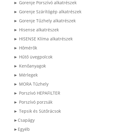
► Gorenje Porszívó alkatrészek
► Gorenje Szárítógép alkatrészek
► Gorenje Tűzhely alkatrészek
► Hisense alkatrészek
► HISENSE Klíma alkatrészek
► Hőmérők
► Hűtő üvegpolcok
► Kenőanyagok
► Mérlegek
► MORA Tűzhely
► Porszívó HEPAFILTER
► Porszívó porzsák
► Tepsik és Sütőrácsok
►Csapágy
►Egyéb