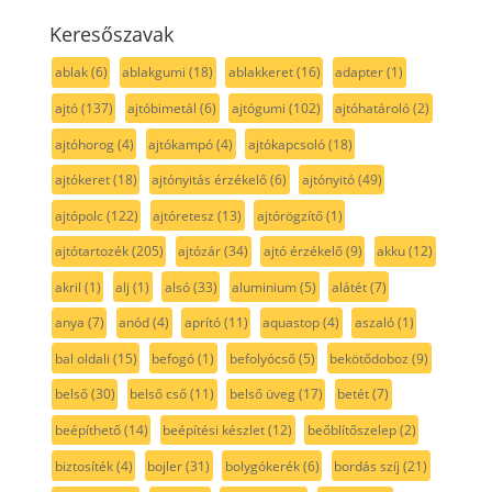
Keresőszavak
ablak
(6)
ablakgumi
(18)
ablakkeret
(16)
adapter
(1)
ajtó
(137)
ajtóbimetál
(6)
ajtógumi
(102)
ajtóhatároló
(2)
ajtóhorog
(4)
ajtókampó
(4)
ajtókapcsoló
(18)
ajtókeret
(18)
ajtónyitás érzékelő
(6)
ajtónyitó
(49)
ajtópolc
(122)
ajtóretesz
(13)
ajtórögzítő
(1)
ajtótartozék
(205)
ajtózár
(34)
ajtó érzékelő
(9)
akku
(12)
akril
(1)
alj
(1)
alsó
(33)
aluminium
(5)
alátét
(7)
anya
(7)
anód
(4)
aprító
(11)
aquastop
(4)
aszaló
(1)
bal oldali
(15)
befogó
(1)
befolyócső
(5)
bekötődoboz
(9)
belső
(30)
belső cső
(11)
belső üveg
(17)
betét
(7)
beépíthető
(14)
beépítési készlet
(12)
beőblítőszelep
(2)
biztosíték
(4)
bojler
(31)
bolygókerék
(6)
bordás szíj
(21)