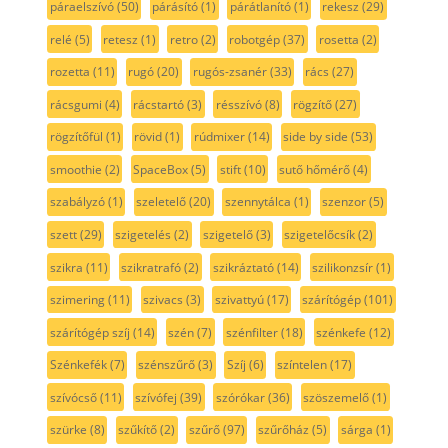
páraelszívó
(50)
párásító
(1)
párátlanító
(1)
rekesz
(29)
relé
(5)
retesz
(1)
retro
(2)
robotgép
(37)
rosetta
(2)
rozetta
(11)
rugó
(20)
rugós-zsanér
(33)
rács
(27)
rácsgumi
(4)
rácstartó
(3)
résszívó
(8)
rögzítő
(27)
rögzítőfül
(1)
rövid
(1)
rúdmixer
(14)
side by side
(53)
smoothie
(2)
SpaceBox
(5)
stift
(10)
sutő hőmérő
(4)
szabályzó
(1)
szeletelő
(20)
szennytálca
(1)
szenzor
(5)
szett
(29)
szigetelés
(2)
szigetelő
(3)
szigetelőcsík
(2)
szikra
(11)
szikratrafó
(2)
szikráztató
(14)
szilikonzsír
(1)
szimering
(11)
szivacs
(3)
szivattyú
(17)
szárítógép
(101)
szárítógép szíj
(14)
szén
(7)
szénfilter
(18)
szénkefe
(12)
Szénkefék
(7)
szénszűrő
(3)
Szíj
(6)
színtelen
(17)
szívócső
(11)
szívófej
(39)
szórókar
(36)
szöszemelő
(1)
szürke
(8)
szűkítő
(2)
szűrő
(97)
szűrőház
(5)
sárga
(1)