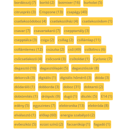
bordásszíj
(7)
borító
(2)
botmixer
(16)
burkolat
(5)
citrusprés
(3)
Crispzone
(13)
csapágy
(40)
csatlakozódoboz
(4)
csatlakozóház
(4)
csatlakozóidom
(1)
csavar
(7)
csavartakaró
(7)
csepptartály
(3)
csepptálca
(3)
csiga
(2)
csillag
(2)
csillámlap
(11)
csillámlemez
(12)
csúszka
(2)
cső
(49)
csőbilincs
(6)
csőcsatlakozó
(4)
csőcsonk
(3)
csőtoldat
(1)
Cyclonic
(7)
dagasztó
(10)
dagasztólapát
(5)
dagasztószár
(8)
dekorcsík
(3)
digitális
(1)
digitális hőmérő
(3)
dióda
(3)
diódaráló
(1)
dobborda
(3)
doboz
(31)
dobtartó
(2)
dobtömítés
(1)
drótpolc
(9)
dugó
(1)
díszléc
(5)
E14
(1)
edény
(5)
egyszintes
(7)
elektronika
(13)
elektróda
(8)
elválasztó
(1)
előlap
(60)
energia szabályzó
(2)
evőeszköz
(5)
ezüst színű
(2)
facsarókúp
(1)
fagadó
(1)