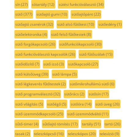
sín
(27)
sótartály
(12)
sütési funkcióválasztó
(34)
sütő
(377)
sütőajtó gumi
(10)
sütőajtópánt
(22)
sütőajtó zsanérok
(32)
sütő alsó fűtőtest
(10)
sütőedény
(1)
sütőelektronika
(4)
sütő felső fűtőtestek
(8)
sütő forgókapcsoló
(26)
sütőfunkciókapcsoló
(30)
sütő funkcióválasztó kapcsolók
(26)
sütő fűtőszálak
(15)
sütőidőzítő
(7)
sütő izzó
(3)
sütőkapcsoló
(27)
sütő külsőüveg
(39)
sütő lámpa
(5)
sütő légkeverés fűtőtestek
(2)
sütőmikrohullámú sütő
(6)
sütő programválasztó
(32)
sütőrács
(2)
sütősín
(17)
sütő világítás
(5)
sütőégő
(5)
sütőóra
(14)
sütő üveg
(26)
sütő üzemmódkapcsoló
(25)
sütő üzemmódváltó
(11)
sűtő-timer
(4)
sűtőajtó tömítés
(17)
tartály
(51)
tartó
(26)
tasak
(2)
teleszkópcső
(16)
teleszkópos
(20)
televízió
(9)