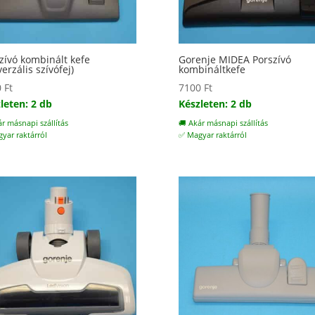
zívó kombinált kefe
Gorenje MIDEA Porszívó
verzális szívófej)
kombináltkefe
0
Ft
7100
Ft
leten: 2 db
Készleten: 2 db
ár másnapi szállítás
🚚 Akár másnapi szállítás
yar raktárról
✅ Magyar raktárról