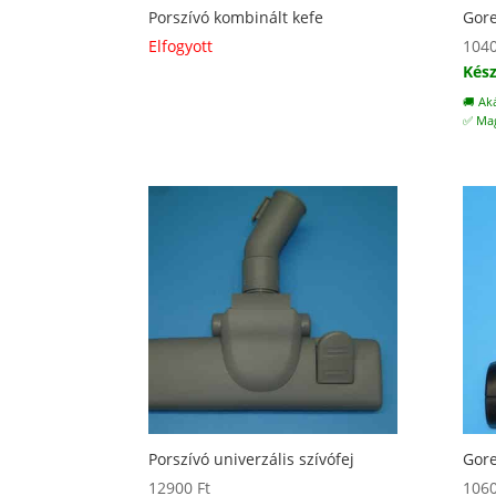
Porszívó kombinált kefe
Gore
Elfogyott
104
Kész
🚚 Ak
✅ Mag
Porszívó univerzális szívófej
Gore
12900
Ft
106