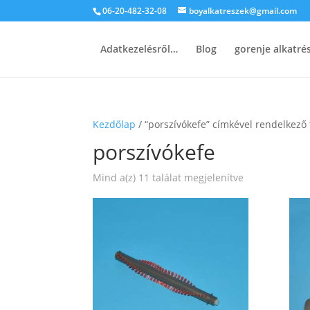
06-20-482-32-08
boyalkatreszek@gmail.com
Adatkezelésről…
Blog
gorenje alkatr
Kezdőlap
/ “porszívókefe” címkével rendelkező
porszívókefe
Sorted
Mind a(z) 11 találat megjelenítve
by
popularity