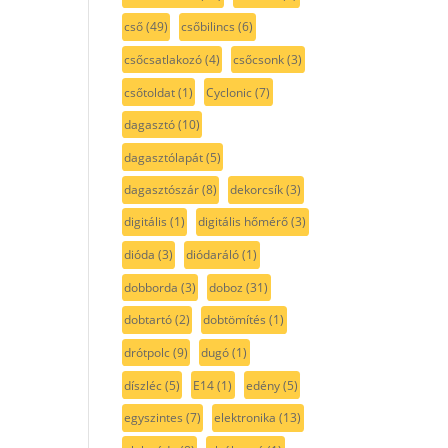
cső
(49)
csőbilincs
(6)
csőcsatlakozó
(4)
csőcsonk
(3)
csőtoldat
(1)
Cyclonic
(7)
dagasztó
(10)
dagasztólapát
(5)
dagasztószár
(8)
dekorcsík
(3)
digitális
(1)
digitális hőmérő
(3)
dióda
(3)
diódaráló
(1)
dobborda
(3)
doboz
(31)
dobtartó
(2)
dobtömítés
(1)
drótpolc
(9)
dugó
(1)
díszléc
(5)
E14
(1)
edény
(5)
egyszintes
(7)
elektronika
(13)