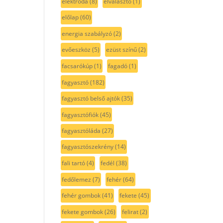
elektróda
(8)
elválasztó
(1)
előlap
(60)
energia szabályzó
(2)
evőeszköz
(5)
ezüst színű
(2)
facsarókúp
(1)
fagadó
(1)
fagyasztó
(182)
fagyasztó belső ajtók
(35)
fagyasztófiók
(45)
fagyasztóláda
(27)
fagyasztószekrény
(14)
fali tartó
(4)
fedél
(38)
fedőlemez
(7)
fehér
(64)
fehér gombok
(41)
fekete
(45)
fekete gombok
(26)
felirat
(2)