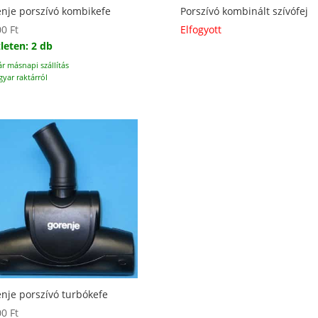
nje porszívó kombikefe
Porszívó kombinált szívófej
00
Ft
Elfogyott
leten: 2 db
ár másnapi szállítás
yar raktárról
nje porszívó turbókefe
00
Ft