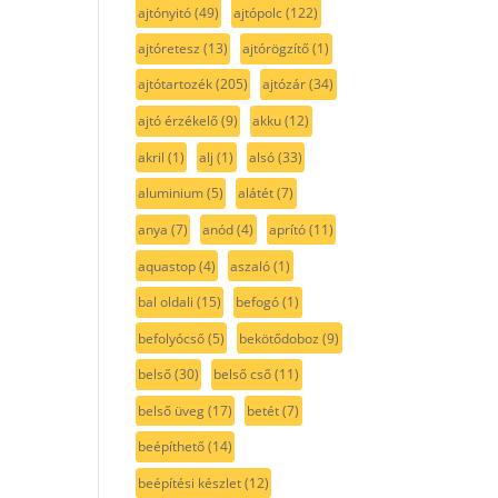
ajtónyitó
(49)
ajtópolc
(122)
ajtóretesz
(13)
ajtórögzítő
(1)
ajtótartozék
(205)
ajtózár
(34)
ajtó érzékelő
(9)
akku
(12)
akril
(1)
alj
(1)
alsó
(33)
aluminium
(5)
alátét
(7)
anya
(7)
anód
(4)
aprító
(11)
aquastop
(4)
aszaló
(1)
bal oldali
(15)
befogó
(1)
befolyócső
(5)
bekötődoboz
(9)
belső
(30)
belső cső
(11)
belső üveg
(17)
betét
(7)
beépíthető
(14)
beépítési készlet
(12)