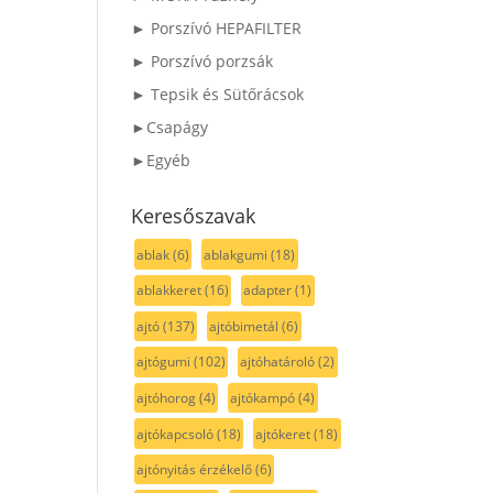
► Porszívó HEPAFILTER
► Porszívó porzsák
► Tepsik és Sütőrácsok
►Csapágy
►Egyéb
Keresőszavak
ablak
(6)
ablakgumi
(18)
ablakkeret
(16)
adapter
(1)
ajtó
(137)
ajtóbimetál
(6)
ajtógumi
(102)
ajtóhatároló
(2)
ajtóhorog
(4)
ajtókampó
(4)
ajtókapcsoló
(18)
ajtókeret
(18)
ajtónyitás érzékelő
(6)