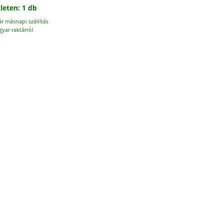
leten: 1 db
ár másnapi szállítás
yar raktárról