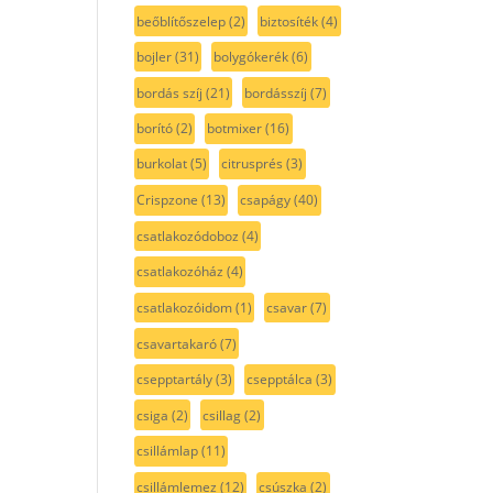
beőblítőszelep
(2)
biztosíték
(4)
bojler
(31)
bolygókerék
(6)
bordás szíj
(21)
bordásszíj
(7)
borító
(2)
botmixer
(16)
burkolat
(5)
citrusprés
(3)
Crispzone
(13)
csapágy
(40)
csatlakozódoboz
(4)
csatlakozóház
(4)
csatlakozóidom
(1)
csavar
(7)
csavartakaró
(7)
csepptartály
(3)
csepptálca
(3)
csiga
(2)
csillag
(2)
csillámlap
(11)
csillámlemez
(12)
csúszka
(2)