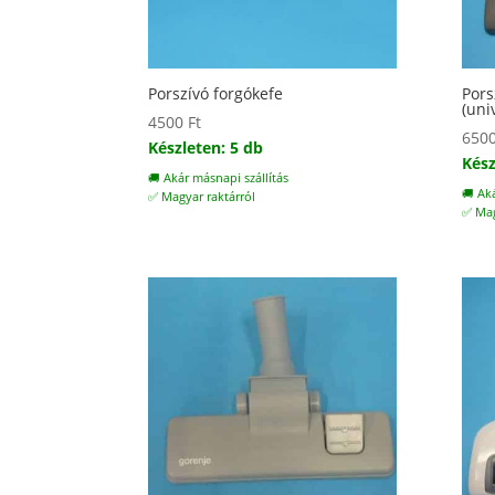
Porszívó forgókefe
Pors
(uni
4500
Ft
650
Készleten: 5 db
Kész
🚚 Akár másnapi szállítás
🚚 Ak
✅ Magyar raktárról
✅ Mag