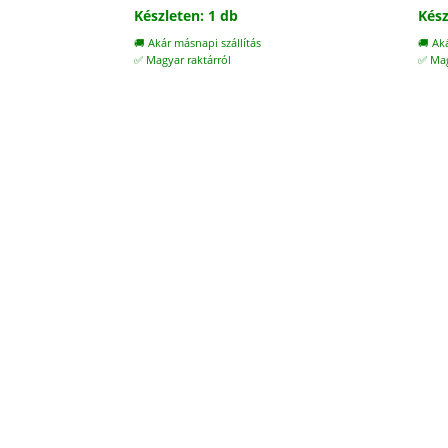
Készleten: 1 db
Kész
🚚 Akár másnapi szállítás
🚚 Ak
✅ Magyar raktárról
✅ Mag