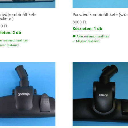
zívó kombinált kefe
Porszívó kombinált kefe (szür
bokefe )
8000
Ft
00
Ft
Készleten: 1 db
leten: 2 db
🚚 Akár másnapi szállítás
ár másnapi szállítás
✅ Magyar raktárról
yar raktárról