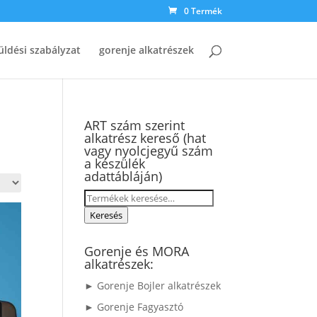
0 Termék
üldési szabályzat
gorenje alkatrészek
ART szám szerint
alkatrész kereső (hat
vagy nyolcjegyű szám
a készülék
adattábláján)
Keresés
a
Keresés
következőre:
Gorenje és MORA
alkatrészek:
► Gorenje Bojler alkatrészek
► Gorenje Fagyasztó