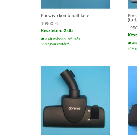
Porszívó kombinált kefe
Pors
(tur
10900
Ft
195
Készleten: 2 db
Kész
🚚 Akár másnapi szállítás
🚚 Ak
✅ Magyar raktárról
✅ Mag