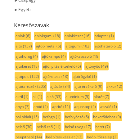
►Csapágy
►Egyéb
Keresőszavak
ablak
(6)
ablakgumi
(18)
ablakkeret
(16)
adapter
(1)
ajtó
(137)
ajtóbimetál
(6)
ajtógumi
(102)
ajtóhatároló
(2)
ajtóhorog
(4)
ajtókampó
(4)
ajtókapcsoló
(18)
ajtókeret
(18)
ajtónyitás érzékelő
(6)
ajtónyitó
(49)
ajtópolc
(122)
ajtóretesz
(13)
ajtórögzítő
(1)
ajtótartozék
(205)
ajtózár
(34)
ajtó érzékelő
(9)
akku
(12)
akril
(1)
alj
(1)
alsó
(33)
aluminium
(5)
alátét
(7)
anya
(7)
anód
(4)
aprító
(11)
aquastop
(4)
aszaló
(1)
bal oldali
(15)
befogó
(1)
befolyócső
(5)
bekötődoboz
(9)
belső
(30)
belső cső
(11)
belső üveg
(17)
betét
(7)
beépíthető
(14)
beépítési készlet
(12)
beőblítőszelep
(2)