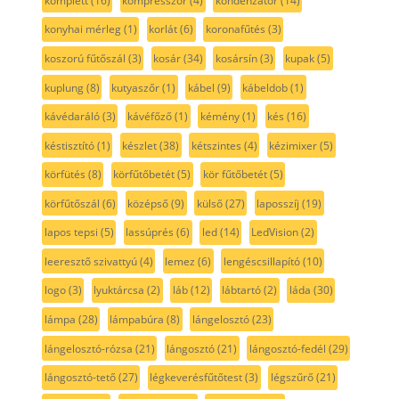
komplett
(16)
kompresszor
(4)
kondenzátor
(14)
konyhai mérleg
(1)
korlát
(6)
koronafűtés
(3)
koszorú fűtőszál
(3)
kosár
(34)
kosársín
(3)
kupak
(5)
kuplung
(8)
kutyaszőr
(1)
kábel
(9)
kábeldob
(1)
kávédaráló
(3)
kávéfőző
(1)
kémény
(1)
kés
(16)
késtisztító
(1)
készlet
(38)
kétszintes
(4)
kézimixer
(5)
körfütés
(8)
körfűtőbetét
(5)
kör fűtőbetét
(5)
körfűtőszál
(6)
középső
(9)
külső
(27)
laposszíj
(19)
lapos tepsi
(5)
lassúprés
(6)
led
(14)
LedVision
(2)
leeresztő szivattyú
(4)
lemez
(6)
lengéscsillapító
(10)
logo
(3)
lyuktárcsa
(2)
láb
(12)
lábtartó
(2)
láda
(30)
lámpa
(28)
lámpabúra
(8)
lángelosztó
(23)
lángelosztó-rózsa
(21)
lángosztó
(21)
lángosztó-fedél
(29)
lángosztó-tető
(27)
légkeverésfűtőtest
(3)
légszűrő
(21)