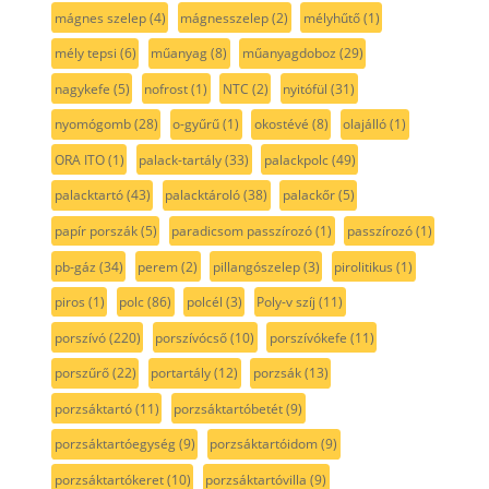
mágnes szelep
(4)
mágnesszelep
(2)
mélyhűtő
(1)
mély tepsi
(6)
műanyag
(8)
műanyagdoboz
(29)
nagykefe
(5)
nofrost
(1)
NTC
(2)
nyitófül
(31)
nyomógomb
(28)
o-gyűrű
(1)
okostévé
(8)
olajálló
(1)
ORA ITO
(1)
palack-tartály
(33)
palackpolc
(49)
palacktartó
(43)
palacktároló
(38)
palackőr
(5)
papír porszák
(5)
paradicsom passzírozó
(1)
passzírozó
(1)
pb-gáz
(34)
perem
(2)
pillangószelep
(3)
pirolitikus
(1)
piros
(1)
polc
(86)
polcél
(3)
Poly-v szíj
(11)
porszívó
(220)
porszívócső
(10)
porszívókefe
(11)
porszűrő
(22)
portartály
(12)
porzsák
(13)
porzsáktartó
(11)
porzsáktartóbetét
(9)
porzsáktartóegység
(9)
porzsáktartóidom
(9)
porzsáktartókeret
(10)
porzsáktartóvilla
(9)