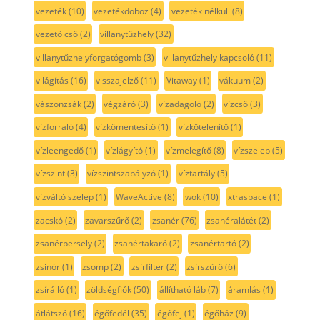
vezeték
(10)
vezetékdoboz
(4)
vezeték nélküli
(8)
vezető cső
(2)
villanytűzhely
(32)
villanytűzhelyforgatógomb
(3)
villanytűzhely kapcsoló
(11)
világítás
(16)
visszajelző
(11)
Vitaway
(1)
vákuum
(2)
vászonzsák
(2)
végzáró
(3)
vízadagoló
(2)
vízcső
(3)
vízforraló
(4)
vízkőmentesítő
(1)
vízkőtelenítő
(1)
vízleengedő
(1)
vízlágyító
(1)
vízmelegítő
(8)
vízszelep
(5)
vízszint
(3)
vízszintszabályzó
(1)
víztartály
(5)
vízváltó szelep
(1)
WaveActive
(8)
wok
(10)
xtraspace
(1)
zacskó
(2)
zavarszűrő
(2)
zsanér
(76)
zsanéralátét
(2)
zsanérpersely
(2)
zsanértakaró
(2)
zsanértartó
(2)
zsinór
(1)
zsomp
(2)
zsírfilter
(2)
zsírszűrő
(6)
zsírálló
(1)
zöldségfiók
(50)
állítható láb
(7)
áramlás
(1)
átlátszó
(16)
égőfedél
(35)
égőfej
(1)
égőház
(9)