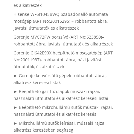
és alkatrészek
Hisense WF5I1045BWQ Szabadonálló automata
mosógép (ART No:20015295) – robbantott ábra,
javítási útmutatók és alkatrészek
Gorenje MVC72FW porszívó (ART No:623850)–
robbantott ábra, javítási útmutatók és alkatrészek
Gorenje GI642E90X beépíthető mosogatógép (ART
No:20011937)- robbantott ábra, házi javítási
útmutatók, és alkatrészek
► Gorenje kenyérsütő gépek robbantott ábrái,
alkatrész keresési listák
► Beépíthető gáz főzőlapok műszaki rajzai,
használati útmutatói és alkatrész keresési listái
► Beépíthető mikrohullámú sütők műszaki rajzai,
használati útmutatói és alkatrész keresés
► Mikrohullámú sütők leírásai, műszaki rajzai,
alkatrész keresésben segítség