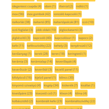
idegentest csapda
(4)
idom
(1)
illatrúd
(2)
indító
(1)
inox
(56)
inox gombok
(42)
ionizáló kapcsoló
(1)
italkorlát
(38)
italtartó
(85)
italtartópolcok
(81)
izzó
(10)
izzó foglalat
(3)
jobb oldali
(10)
jégkockatartó
(3)
jégkészítő
(3)
kapcsoló
(40)
kapcsolósor
(1)
kapocs
(2)
kefe
(11)
kefésszívófej
(22)
kehely
(3)
kenyérsütő
(12)
kenőanyag
(1)
kerek
(28)
keret
(18)
keringtető
(1)
kerámia
(3)
kerámialap
(14)
keverőlapát
(4)
keverőszár
(2)
keverőtál
(3)
kezelő panel
(11)
kifolyócső
(16)
kijelző panel
(1)
kilincs
(30)
kinyomó szivattyú
(4)
kisgép
(34)
kiskerék
(7)
kisállat
(1)
kivetőpánt
(23)
kivezető cső
(1)
klixon
(4)
klíma
(4)
kolbásztöltő
(2)
kombinált kefe
(23)
kombináltszívófej
(22)