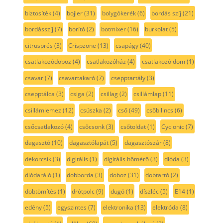
biztosíték
(4)
bojler
(31)
bolygókerék
(6)
bordás szíj
(21)
bordásszíj
(7)
borító
(2)
botmixer
(16)
burkolat
(5)
citrusprés
(3)
Crispzone
(13)
csapágy
(40)
csatlakozódoboz
(4)
csatlakozóház
(4)
csatlakozóidom
(1)
csavar
(7)
csavartakaró
(7)
csepptartály
(3)
csepptálca
(3)
csiga
(2)
csillag
(2)
csillámlap
(11)
csillámlemez
(12)
csúszka
(2)
cső
(49)
csőbilincs
(6)
csőcsatlakozó
(4)
csőcsonk
(3)
csőtoldat
(1)
Cyclonic
(7)
dagasztó
(10)
dagasztólapát
(5)
dagasztószár
(8)
dekorcsík
(3)
digitális
(1)
digitális hőmérő
(3)
dióda
(3)
diódaráló
(1)
dobborda
(3)
doboz
(31)
dobtartó
(2)
dobtömítés
(1)
drótpolc
(9)
dugó
(1)
díszléc
(5)
E14
(1)
edény
(5)
egyszintes
(7)
elektronika
(13)
elektróda
(8)