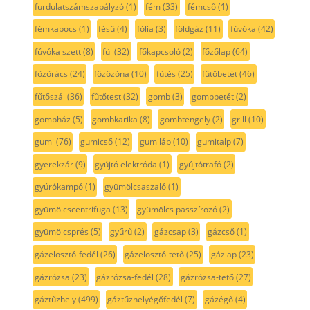
furdulatszámszabályzó
(1)
fém
(33)
fémcső
(1)
fémkapocs
(1)
fésű
(4)
fólia
(3)
földgáz
(11)
fúvóka
(42)
fúvóka szett
(8)
fül
(32)
főkapcsoló
(2)
főzőlap
(64)
főzőrács
(24)
főzőzóna
(10)
fűtés
(25)
fűtőbetét
(46)
fűtőszál
(36)
fűtőtest
(32)
gomb
(3)
gombbetét
(2)
gombház
(5)
gombkarika
(8)
gombtengely
(2)
grill
(10)
gumi
(76)
gumicső
(12)
gumiláb
(10)
gumitalp
(7)
gyerekzár
(9)
gyújtó elektróda
(1)
gyújtótrafó
(2)
gyúrókampó
(1)
gyümölcsaszaló
(1)
gyümölcscentrifuga
(13)
gyümölcs passzírozó
(2)
gyümölcsprés
(5)
gyűrű
(2)
gázcsap
(3)
gázcső
(1)
gázelosztó-fedél
(26)
gázelosztó-tető
(25)
gázlap
(23)
gázrózsa
(23)
gázrózsa-fedél
(28)
gázrózsa-tető
(27)
gáztűzhely
(499)
gáztűzhelyégőfedél
(7)
gázégő
(4)