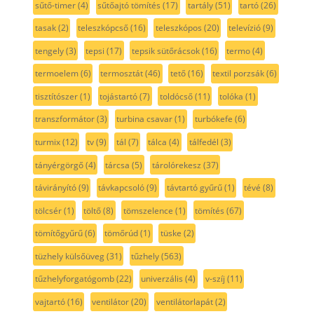
sűtő-timer
(4)
sűtőajtó tömítés
(17)
tartály
(51)
tartó
(26)
tasak
(2)
teleszkópcső
(16)
teleszkópos
(20)
televízió
(9)
tengely
(3)
tepsi
(17)
tepsik sütőrácsok
(16)
termo
(4)
termoelem
(6)
termosztát
(46)
tető
(16)
textil porzsák
(6)
tisztítószer
(1)
tojástartó
(7)
toldócső
(11)
tolóka
(1)
transzformátor
(3)
turbina csavar
(1)
turbókefe
(6)
turmix
(12)
tv
(9)
tál
(7)
tálca
(4)
tálfedél
(3)
tányérgörgő
(4)
tárcsa
(5)
tárolórekesz
(37)
távirányító
(9)
távkapcsoló
(9)
távtartó gyűrű
(1)
tévé
(8)
tölcsér
(1)
töltő
(8)
tömszelence
(1)
tömítés
(67)
tömítőgyűrű
(6)
tömőrúd
(1)
tüske
(2)
tüzhely külsőüveg
(31)
tűzhely
(563)
tűzhelyforgatógomb
(22)
univerzális
(4)
v-szíj
(11)
vajtartó
(16)
ventilátor
(20)
ventilátorlapát
(2)