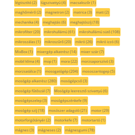
légtisztító
(2)
lúgszivattyú
(4)
macsakszőr
(1)
maghőmérő
(2)
magnetron
(2)
matrica
(3)
matt
(2)
mechanika
(4)
meghajtás
(6)
meghajtószíj
(18)
mikrofilter
(20)
mikrohullámú
(61)
mikrohullámú sütő
(108)
mikroszálas
(1)
mikroszűrő
(20)
mikró
(26)
mikró izzó
(6)
MixBox
(1)
mixergép alkatrész
(14)
mixer szár
(7)
mobil klíma
(4)
mop
(1)
mora
(22)
morzsaporszívó
(3)
morzsatálca
(1)
mosogatógép
(204)
mososzaritogep
(5)
mosógép alkatrész
(280)
mosógépcső
(3)
mosógép fűtőszál
(7)
Mosógép leeresztő szivattyú
(6)
mosógépszelep
(3)
mosógépszénkefe
(9)
mosógép szíj
(18)
mosószer adagoló
(21)
motor
(29)
motorforgótányér
(2)
motorkefe
(7)
motortartó
(1)
mágnes
(3)
mágneses
(2)
mágnesgumi
(78)