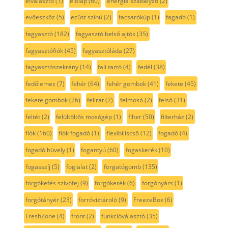
elválasztó
(1)
előlap
(60)
energia szabályzó
(2)
evőeszköz
(5)
ezüst színű
(2)
facsarókúp
(1)
fagadó
(1)
fagyasztó
(182)
fagyasztó belső ajtók
(35)
fagyasztófiók
(45)
fagyasztóláda
(27)
fagyasztószekrény
(14)
fali tartó
(4)
fedél
(38)
fedőlemez
(7)
fehér
(64)
fehér gombok
(41)
fekete
(45)
fekete gombok
(26)
felirat
(2)
felmosó
(2)
felső
(31)
feltét
(2)
felültöltős mosógép
(1)
filter
(50)
filterház
(2)
fiók
(160)
fiók fogadó
(1)
flexibiliscső
(12)
fogadó
(4)
fogadó hüvely
(1)
fogantyú
(60)
fogaskerék
(10)
fogasszíj
(5)
foglalat
(2)
forgatógomb
(135)
forgókefés szívófej
(9)
forgókerék
(6)
forgónyárs
(1)
forgótányér
(23)
forróvíztároló
(9)
FreezeBox
(6)
FreshZone
(4)
front
(2)
funkcióválasztó
(35)