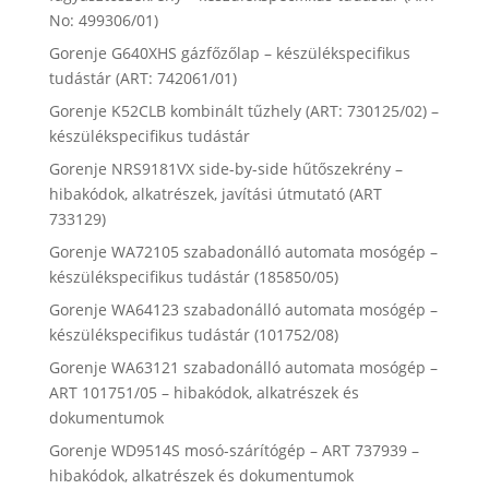
No: 499306/01)
Gorenje G640XHS gázfőzőlap – készülékspecifikus
tudástár (ART: 742061/01)
Gorenje K52CLB kombinált tűzhely (ART: 730125/02) –
készülékspecifikus tudástár
Gorenje NRS9181VX side-by-side hűtőszekrény –
hibakódok, alkatrészek, javítási útmutató (ART
733129)
Gorenje WA72105 szabadonálló automata mosógép –
készülékspecifikus tudástár (185850/05)
Gorenje WA64123 szabadonálló automata mosógép –
készülékspecifikus tudástár (101752/08)
Gorenje WA63121 szabadonálló automata mosógép –
ART 101751/05 – hibakódok, alkatrészek és
dokumentumok
Gorenje WD9514S mosó-szárítógép – ART 737939 –
hibakódok, alkatrészek és dokumentumok