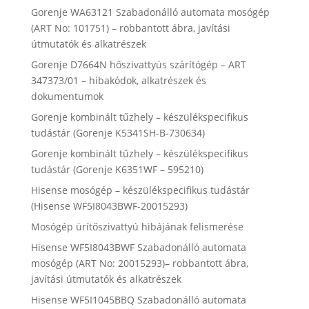
Gorenje WA63121 Szabadonálló automata mosógép
(ART No: 101751) – robbantott ábra, javítási
útmutatók és alkatrészek
Gorenje D7664N hőszivattyús szárítógép – ART
347373/01 – hibakódok, alkatrészek és
dokumentumok
Gorenje kombinált tűzhely – készülékspecifikus
tudástár (Gorenje K5341SH-B-730634)
Gorenje kombinált tűzhely – készülékspecifikus
tudástár (Gorenje K6351WF – 595210)
Hisense mosógép – készülékspecifikus tudástár
(Hisense WF5I8043BWF-20015293)
Mosógép ürítőszivattyú hibájának felismerése
Hisense WF5I8043BWF Szabadonálló automata
mosógép (ART No: 20015293)– robbantott ábra,
javítási útmutatók és alkatrészek
Hisense WF5I1045BBQ Szabadonálló automata