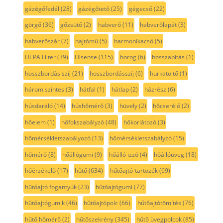
gázégőfedél
(28)
gázégőtető
(25)
gégecső
(22)
görgő
(36)
gőzsütő
(2)
habverő
(11)
habverőlapát
(3)
habverőszár
(7)
hajtómű
(5)
harmonikacső
(5)
HEPA Filter
(39)
Hisense
(115)
horog
(6)
hosszabítás
(1)
hosszbordás szíj
(21)
hosszbordásszíj
(6)
hurkatöltő
(1)
három szintes
(3)
hátfal
(1)
hátlap
(2)
házrész
(6)
húsdaráló
(14)
húshőmérő
(3)
hüvely
(2)
hőcserélő
(2)
hőelem
(1)
hőfokszabályzó
(48)
hőkorlátozó
(3)
hőmérsékletszabályozó
(13)
hőmérsékletszabályzó
(15)
hőmérő
(8)
hőállógumi
(9)
hőálló izzó
(4)
hőállóüveg
(18)
hőérzékelő
(17)
hűtő
(634)
hűtőajtó-tartozék
(69)
hűtőajtó fogantyúk
(23)
hűtőajtógumi
(77)
hűtőajtógumik
(46)
hűtőajtópolc
(66)
hűtőajtótömítés
(76)
hűtő hőmérő
(2)
hűtőszekrény
(345)
hűtő üvegpolcok
(85)