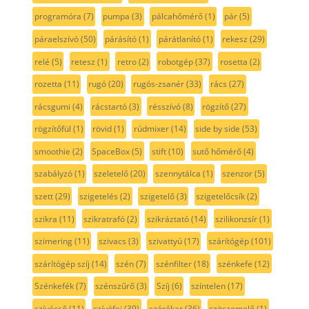
programóra
(7)
pumpa
(3)
pálcahőmérő
(1)
pár
(5)
páraelszívó
(50)
párásító
(1)
párátlanító
(1)
rekesz
(29)
relé
(5)
retesz
(1)
retro
(2)
robotgép
(37)
rosetta
(2)
rozetta
(11)
rugó
(20)
rugós-zsanér
(33)
rács
(27)
rácsgumi
(4)
rácstartó
(3)
résszívó
(8)
rögzítő
(27)
rögzítőfül
(1)
rövid
(1)
rúdmixer
(14)
side by side
(53)
smoothie
(2)
SpaceBox
(5)
stift
(10)
sutő hőmérő
(4)
szabályzó
(1)
szeletelő
(20)
szennytálca
(1)
szenzor
(5)
szett
(29)
szigetelés
(2)
szigetelő
(3)
szigetelőcsík
(2)
szikra
(11)
szikratrafó
(2)
szikráztató
(14)
szilikonzsír
(1)
szimering
(11)
szivacs
(3)
szivattyú
(17)
szárítógép
(101)
szárítógép szíj
(14)
szén
(7)
szénfilter
(18)
szénkefe
(12)
Szénkefék
(7)
szénszűrő
(3)
Szíj
(6)
színtelen
(17)
szívócső
(11)
szívófej
(39)
szórókar
(36)
szöszemelő
(1)