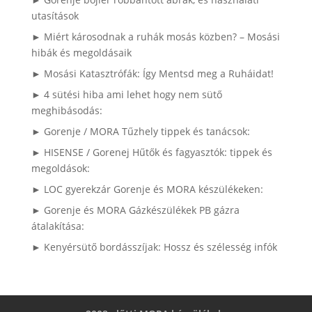
utasítások
► Miért károsodnak a ruhák mosás közben? – Mosási
hibák és megoldásaik
► Mosási Katasztrófák: Így Mentsd meg a Ruháidat!
► 4 sütési hiba ami lehet hogy nem sütő
meghibásodás:
► Gorenje / MORA Tűzhely tippek és tanácsok:
► HISENSE / Gorenej Hűtők és fagyasztók: tippek és
megoldások:
► LOC gyerekzár Gorenje és MORA készülékeken:
► Gorenje és MORA Gázkészülékek PB gázra
átalakítása:
► Kenyérsütő bordásszíjak: Hossz és szélesség infók