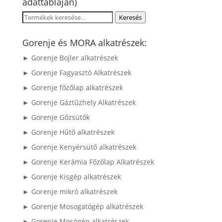
adattábláján)
Keresés
Keresés
a
következőre:
Gorenje és MORA alkatrészek:
► Gorenje Bojler alkatrészek
► Gorenje Fagyasztó Alkatrészek
► Gorenje főzőlap alkatrészek
► Gorenje Gáztűzhely Alkatrészek
► Gorenje Gőzsütők
► Gorenje Hűtő alkatrészek
► Gorenje Kenyérsütő alkatrészek
► Gorenje Kerámia Főzőlap Alkatrészek
► Gorenje Kisgép alkatrészek
► Gorenje mikró alkatrészek
► Gorenje Mosogatógép alkatrészek
► Gorenje Mosógép alkatrészek