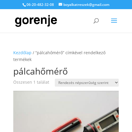
06-20-482-32-08
boyalkatreszek@gmail.com
Kezdőlap
/ “pálcahőmérő” címkével rendelkező
termékek
pálcahőmérő
Összesen 1 találat