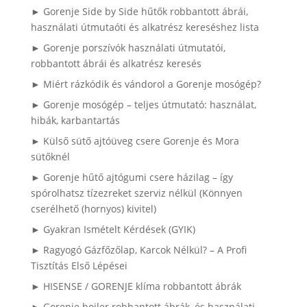
► Gorenje Side by Side hűtők robbantott ábrái,
használati útmutaóti és alkatrész kereséshez lista
► Gorenje porszívók használati útmutatói,
robbantott ábrái és alkatrész keresés
► Miért rázkódik és vándorol a Gorenje mosógép?
► Gorenje mosógép – teljes útmutató: használat,
hibák, karbantartás
► Külső sütő ajtóüveg csere Gorenje és Mora
sütőknél
► Gorenje hűtő ajtógumi csere házilag – így
spórolhatsz tízezreket szerviz nélkül (Könnyen
cserélhető (hornyos) kivitel)
► Gyakran Ismételt Kérdések (GYIK)
► Ragyogó Gázfőzőlap, Karcok Nélkül? – A Profi
Tisztítás Első Lépései
► HISENSE / GORENJE klíma robbantott ábrák
► Gorenje bojler robbantott ábrák, és használati