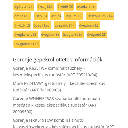
égőtető
(27)
ékszíj
(36)
élvédő
(5)
érzékelő
(3)
óraház
(2)
úszó
(3)
üst
(5)
üstgumi
(2)
üstszáj gumi
(14)
ütköző
(2)
üveg
(123)
üvegajtó
(17)
üvegbúra
(2)
üvegkehely
(3)
üveglap
(3)
üvegtartó
(6)
üvegtető
(2)
üvegtányér
(13)
Gorenje gépekről ötletek információk:
Gorenje K6351WF kombinált tűzhely –
készülékspecifikus tudástár (ART 595210/04)
Mora P2241AW1 gáztűzhely – készülékspecifikus
tudástár (ART 741000/06)
Gorenje WNHEI62SAS szabadonálló automata
mosógép – készülékspecifikus tudástár (ART
20009500)
Gorenje NRK6191CW kombinált hűtő-
fagyasztószekrény – készülékspecifikus tudástár (ART