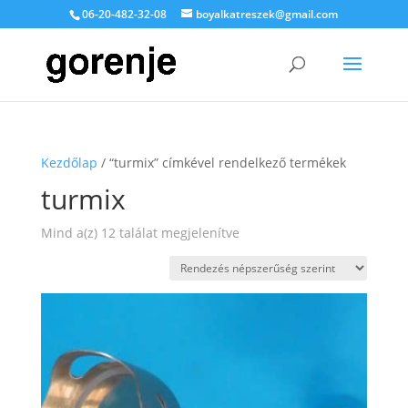
06-20-482-32-08
boyalkatreszek@gmail.com
Kezdőlap
/ “turmix” címkével rendelkező termékek
turmix
Sorted
Mind a(z) 12 találat megjelenítve
by
popularity