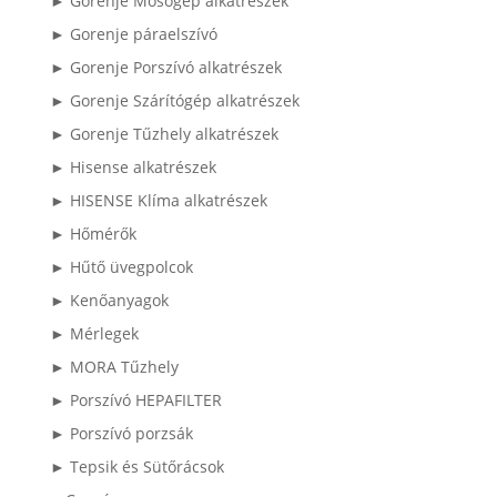
► Gorenje Mosógép alkatrészek
► Gorenje páraelszívó
► Gorenje Porszívó alkatrészek
► Gorenje Szárítógép alkatrészek
► Gorenje Tűzhely alkatrészek
► Hisense alkatrészek
► HISENSE Klíma alkatrészek
► Hőmérők
► Hűtő üvegpolcok
► Kenőanyagok
► Mérlegek
► MORA Tűzhely
► Porszívó HEPAFILTER
► Porszívó porzsák
► Tepsik és Sütőrácsok