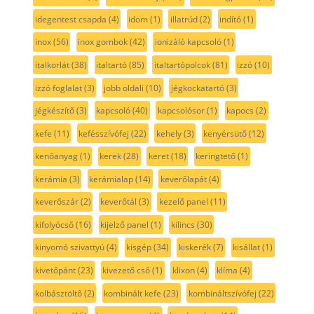
idegentest csapda
(4)
idom
(1)
illatrúd
(2)
indító
(1)
inox
(56)
inox gombok
(42)
ionizáló kapcsoló
(1)
italkorlát
(38)
italtartó
(85)
italtartópolcok
(81)
izzó
(10)
izzó foglalat
(3)
jobb oldali
(10)
jégkockatartó
(3)
jégkészítő
(3)
kapcsoló
(40)
kapcsolósor
(1)
kapocs
(2)
kefe
(11)
kefésszívófej
(22)
kehely
(3)
kenyérsütő
(12)
kenőanyag
(1)
kerek
(28)
keret
(18)
keringtető
(1)
kerámia
(3)
kerámialap
(14)
keverőlapát
(4)
keverőszár
(2)
keverőtál
(3)
kezelő panel
(11)
kifolyócső
(16)
kijelző panel
(1)
kilincs
(30)
kinyomó szivattyú
(4)
kisgép
(34)
kiskerék
(7)
kisállat
(1)
kivetőpánt
(23)
kivezető cső
(1)
klixon
(4)
klíma
(4)
kolbásztöltő
(2)
kombinált kefe
(23)
kombináltszívófej
(22)