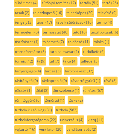
sűtő-timer
(4)
sűtőajtó tömítés
(17)
tartály
(51)
tartó
(26)
tasak
(2)
teleszkópcső
(16)
teleszkópos
(20)
televízió
(9)
tengely
(3)
tepsi
(17)
tepsik sütőrácsok
(16)
termo
(4)
termoelem
(6)
termosztát
(46)
tető
(16)
textil porzsák
(6)
tisztítószer
(1)
tojástartó
(7)
toldócső
(11)
tolóka
(1)
transzformátor
(3)
turbina csavar
(1)
turbókefe
(6)
turmix
(12)
tv
(9)
tál
(7)
tálca
(4)
tálfedél
(3)
tányérgörgő
(4)
tárcsa
(5)
tárolórekesz
(37)
távirányító
(9)
távkapcsoló
(9)
távtartó gyűrű
(1)
tévé
(8)
tölcsér
(1)
töltő
(8)
tömszelence
(1)
tömítés
(67)
tömítőgyűrű
(6)
tömőrúd
(1)
tüske
(2)
tüzhely külsőüveg
(31)
tűzhely
(563)
tűzhelyforgatógomb
(22)
univerzális
(4)
v-szíj
(11)
vajtartó
(16)
ventilátor
(20)
ventilátorlapát
(2)