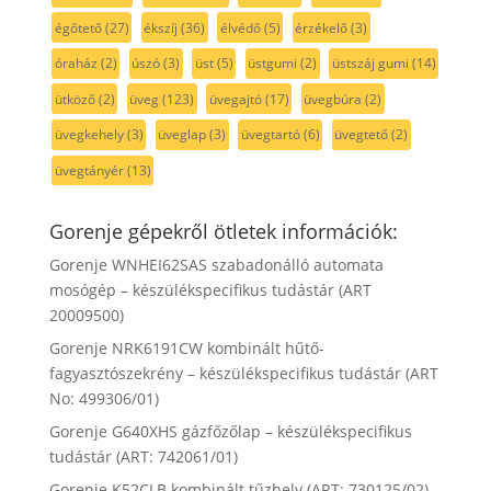
égőtető
(27)
ékszíj
(36)
élvédő
(5)
érzékelő
(3)
óraház
(2)
úszó
(3)
üst
(5)
üstgumi
(2)
üstszáj gumi
(14)
ütköző
(2)
üveg
(123)
üvegajtó
(17)
üvegbúra
(2)
üvegkehely
(3)
üveglap
(3)
üvegtartó
(6)
üvegtető
(2)
üvegtányér
(13)
Gorenje gépekről ötletek információk:
Gorenje WNHEI62SAS szabadonálló automata
mosógép – készülékspecifikus tudástár (ART
20009500)
Gorenje NRK6191CW kombinált hűtő-
fagyasztószekrény – készülékspecifikus tudástár (ART
No: 499306/01)
Gorenje G640XHS gázfőzőlap – készülékspecifikus
tudástár (ART: 742061/01)
Gorenje K52CLB kombinált tűzhely (ART: 730125/02) –