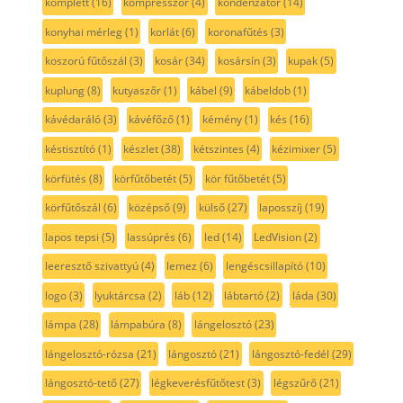
komplett
(16)
kompresszor
(4)
kondenzátor
(14)
konyhai mérleg
(1)
korlát
(6)
koronafűtés
(3)
koszorú fűtőszál
(3)
kosár
(34)
kosársín
(3)
kupak
(5)
kuplung
(8)
kutyaszőr
(1)
kábel
(9)
kábeldob
(1)
kávédaráló
(3)
kávéfőző
(1)
kémény
(1)
kés
(16)
késtisztító
(1)
készlet
(38)
kétszintes
(4)
kézimixer
(5)
körfütés
(8)
körfűtőbetét
(5)
kör fűtőbetét
(5)
körfűtőszál
(6)
középső
(9)
külső
(27)
laposszíj
(19)
lapos tepsi
(5)
lassúprés
(6)
led
(14)
LedVision
(2)
leeresztő szivattyú
(4)
lemez
(6)
lengéscsillapító
(10)
logo
(3)
lyuktárcsa
(2)
láb
(12)
lábtartó
(2)
láda
(30)
lámpa
(28)
lámpabúra
(8)
lángelosztó
(23)
lángelosztó-rózsa
(21)
lángosztó
(21)
lángosztó-fedél
(29)
lángosztó-tető
(27)
légkeverésfűtőtest
(3)
légszűrő
(21)