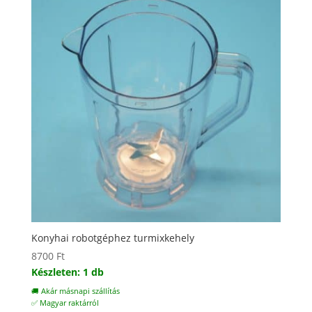
Konyhai robotgéphez turmixkehely
8700
Ft
Készleten: 1 db
🚚 Akár másnapi szállítás
✅ Magyar raktárról