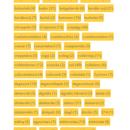
biztosíték
(4)
bojler
(31)
bolygókerék
(6)
bordás szíj
(21)
bordásszíj
(7)
borító
(2)
botmixer
(16)
burkolat
(5)
citrusprés
(3)
Crispzone
(13)
csapágy
(40)
csatlakozódoboz
(4)
csatlakozóház
(4)
csatlakozóidom
(1)
csavar
(7)
csavartakaró
(7)
csepptartály
(3)
csepptálca
(3)
csiga
(2)
csillag
(2)
csillámlap
(11)
csillámlemez
(12)
csúszka
(2)
cső
(49)
csőbilincs
(6)
csőcsatlakozó
(4)
csőcsonk
(3)
csőtoldat
(1)
Cyclonic
(7)
dagasztó
(10)
dagasztólapát
(5)
dagasztószár
(8)
dekorcsík
(3)
digitális
(1)
digitális hőmérő
(3)
dióda
(3)
diódaráló
(1)
dobborda
(3)
doboz
(31)
dobtartó
(2)
dobtömítés
(1)
drótpolc
(9)
dugó
(1)
díszléc
(5)
E14
(1)
edény
(5)
egyszintes
(7)
elektronika
(13)
elektróda
(8)