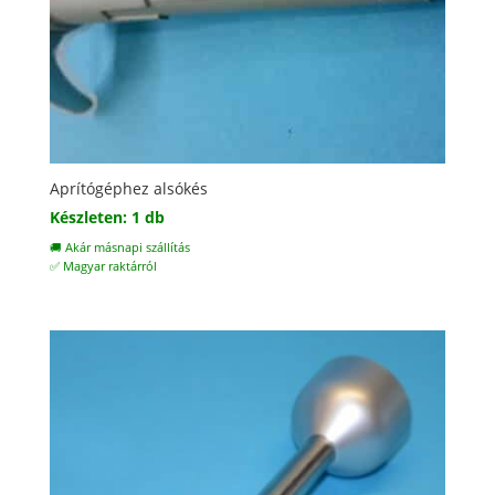
Aprítógéphez alsókés
Készleten: 1 db
🚚 Akár másnapi szállítás
✅ Magyar raktárról