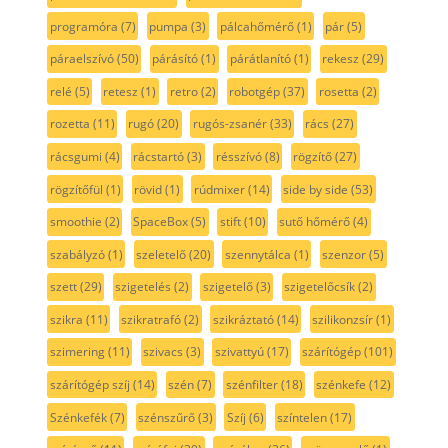
programóra
(7)
pumpa
(3)
pálcahőmérő
(1)
pár
(5)
páraelszívó
(50)
párásító
(1)
párátlanító
(1)
rekesz
(29)
relé
(5)
retesz
(1)
retro
(2)
robotgép
(37)
rosetta
(2)
rozetta
(11)
rugó
(20)
rugós-zsanér
(33)
rács
(27)
rácsgumi
(4)
rácstartó
(3)
résszívó
(8)
rögzítő
(27)
rögzítőfül
(1)
rövid
(1)
rúdmixer
(14)
side by side
(53)
smoothie
(2)
SpaceBox
(5)
stift
(10)
sutő hőmérő
(4)
szabályzó
(1)
szeletelő
(20)
szennytálca
(1)
szenzor
(5)
szett
(29)
szigetelés
(2)
szigetelő
(3)
szigetelőcsík
(2)
szikra
(11)
szikratrafó
(2)
szikráztató
(14)
szilikonzsír
(1)
szimering
(11)
szivacs
(3)
szivattyú
(17)
szárítógép
(101)
szárítógép szíj
(14)
szén
(7)
szénfilter
(18)
szénkefe
(12)
Szénkefék
(7)
szénszűrő
(3)
Szíj
(6)
színtelen
(17)