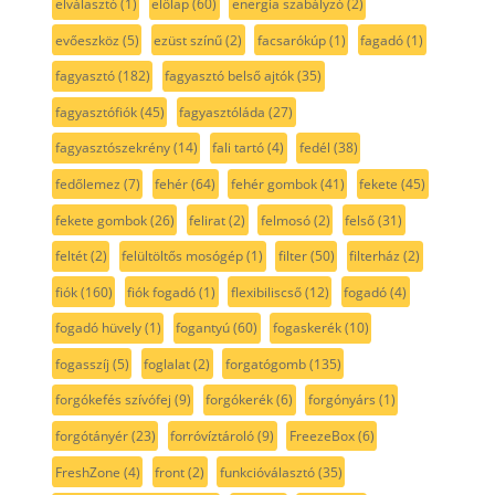
elválasztó
(1)
előlap
(60)
energia szabályzó
(2)
evőeszköz
(5)
ezüst színű
(2)
facsarókúp
(1)
fagadó
(1)
fagyasztó
(182)
fagyasztó belső ajtók
(35)
fagyasztófiók
(45)
fagyasztóláda
(27)
fagyasztószekrény
(14)
fali tartó
(4)
fedél
(38)
fedőlemez
(7)
fehér
(64)
fehér gombok
(41)
fekete
(45)
fekete gombok
(26)
felirat
(2)
felmosó
(2)
felső
(31)
feltét
(2)
felültöltős mosógép
(1)
filter
(50)
filterház
(2)
fiók
(160)
fiók fogadó
(1)
flexibiliscső
(12)
fogadó
(4)
fogadó hüvely
(1)
fogantyú
(60)
fogaskerék
(10)
fogasszíj
(5)
foglalat
(2)
forgatógomb
(135)
forgókefés szívófej
(9)
forgókerék
(6)
forgónyárs
(1)
forgótányér
(23)
forróvíztároló
(9)
FreezeBox
(6)
FreshZone
(4)
front
(2)
funkcióválasztó
(35)