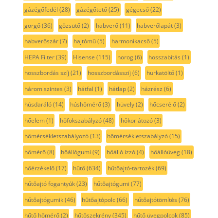
gázégőfedél
(28)
gázégőtető
(25)
gégecső
(22)
görgő
(36)
gőzsütő
(2)
habverő
(11)
habverőlapát
(3)
habverőszár
(7)
hajtómű
(5)
harmonikacső
(5)
HEPA Filter
(39)
Hisense
(115)
horog
(6)
hosszabítás
(1)
hosszbordás szíj
(21)
hosszbordásszíj
(6)
hurkatöltő
(1)
három szintes
(3)
hátfal
(1)
hátlap
(2)
házrész
(6)
húsdaráló
(14)
húshőmérő
(3)
hüvely
(2)
hőcserélő
(2)
hőelem
(1)
hőfokszabályzó
(48)
hőkorlátozó
(3)
hőmérsékletszabályozó
(13)
hőmérsékletszabályzó
(15)
hőmérő
(8)
hőállógumi
(9)
hőálló izzó
(4)
hőállóüveg
(18)
hőérzékelő
(17)
hűtő
(634)
hűtőajtó-tartozék
(69)
hűtőajtó fogantyúk
(23)
hűtőajtógumi
(77)
hűtőajtógumik
(46)
hűtőajtópolc
(66)
hűtőajtótömítés
(76)
hűtő hőmérő
(2)
hűtőszekrény
(345)
hűtő üvegpolcok
(85)