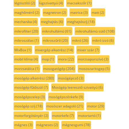
légtisztító
(2)
lúgszivattyú
(4)
macsakszőr
(1)
maghőmérő
(2)
magnetron
(2)
matrica
(3)
matt
(2)
mechanika
(4)
meghajtás
(6)
meghajtószíj
(18)
mikrofilter
(20)
mikrohullámú
(61)
mikrohullámú sütő
(108)
mikroszálas
(1)
mikroszűrő
(20)
mikró
(26)
mikró izzó
(6)
MixBox
(1)
mixergép alkatrész
(14)
mixer szár
(7)
mobil klíma
(4)
mop
(1)
mora
(22)
morzsaporszívó
(3)
morzsatálca
(1)
mosogatógép
(204)
mososzaritogep
(5)
mosógép alkatrész
(280)
mosógépcső
(3)
mosógép fűtőszál
(7)
Mosógép leeresztő szivattyú
(6)
mosógépszelep
(3)
mosógépszénkefe
(9)
mosógép szíj
(18)
mosószer adagoló
(21)
motor
(29)
motorforgótányér
(2)
motorkefe
(7)
motortartó
(1)
mágnes
(3)
mágneses
(2)
mágnesgumi
(78)