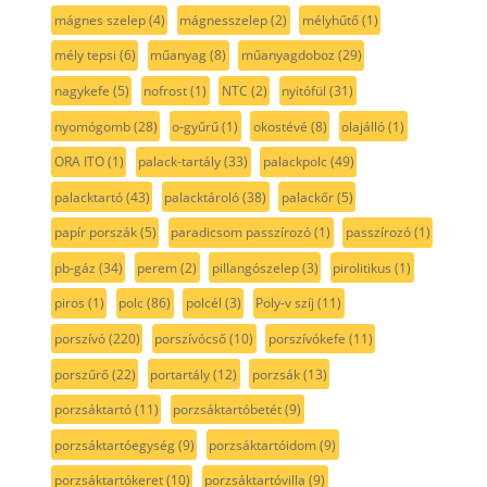
mágnes szelep
(4)
mágnesszelep
(2)
mélyhűtő
(1)
mély tepsi
(6)
műanyag
(8)
műanyagdoboz
(29)
nagykefe
(5)
nofrost
(1)
NTC
(2)
nyitófül
(31)
nyomógomb
(28)
o-gyűrű
(1)
okostévé
(8)
olajálló
(1)
ORA ITO
(1)
palack-tartály
(33)
palackpolc
(49)
palacktartó
(43)
palacktároló
(38)
palackőr
(5)
papír porszák
(5)
paradicsom passzírozó
(1)
passzírozó
(1)
pb-gáz
(34)
perem
(2)
pillangószelep
(3)
pirolitikus
(1)
piros
(1)
polc
(86)
polcél
(3)
Poly-v szíj
(11)
porszívó
(220)
porszívócső
(10)
porszívókefe
(11)
porszűrő
(22)
portartály
(12)
porzsák
(13)
porzsáktartó
(11)
porzsáktartóbetét
(9)
porzsáktartóegység
(9)
porzsáktartóidom
(9)
porzsáktartókeret
(10)
porzsáktartóvilla
(9)