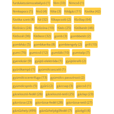
furdulatszámszabályzó
(1)
fém
(33)
fémcső
(1)
fémkapocs
(1)
fésű
(4)
fólia
(3)
földgáz
(11)
fúvóka
(42)
fúvóka szett
(8)
fül
(32)
főkapcsoló
(2)
főzőlap
(64)
főzőrács
(24)
főzőzóna
(10)
fűtés
(25)
fűtőbetét
(46)
fűtőszál
(36)
fűtőtest
(32)
gomb
(3)
gombbetét
(2)
gombház
(5)
gombkarika
(8)
gombtengely
(2)
grill
(10)
gumi
(76)
gumicső
(12)
gumiláb
(10)
gumitalp
(7)
gyerekzár
(9)
gyújtó elektróda
(1)
gyújtótrafó
(2)
gyúrókampó
(1)
gyümölcsaszaló
(1)
gyümölcscentrifuga
(13)
gyümölcs passzírozó
(2)
gyümölcsprés
(5)
gyűrű
(2)
gázcsap
(3)
gázcső
(1)
gázelosztó-fedél
(26)
gázelosztó-tető
(25)
gázlap
(23)
gázrózsa
(23)
gázrózsa-fedél
(28)
gázrózsa-tető
(27)
gáztűzhely
(499)
gáztűzhelyégőfedél
(7)
gázégő
(4)