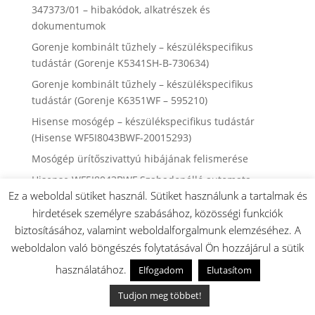
347373/01 – hibakódok, alkatrészek és
dokumentumok
Gorenje kombinált tűzhely – készülékspecifikus
tudástár (Gorenje K5341SH-B-730634)
Gorenje kombinált tűzhely – készülékspecifikus
tudástár (Gorenje K6351WF – 595210)
Hisense mosógép – készülékspecifikus tudástár
(Hisense WF5I8043BWF-20015293)
Mosógép ürítőszivattyú hibájának felismerése
Hisense WF5I8043BWF Szabadonálló automata
Ez a weboldal sütiket használ. Sütiket használunk a tartalmak és
mosógép (ART No: 20015293)– robbantott ábra,
javítási útmutatók és alkatrészek
hirdetések személyre szabásához, közösségi funkciók
biztosításához, valamint weboldalforgalmunk elemzéséhez. A
Hisense WF5I1045BBQ Szabadonálló automata
weboldalon való böngészés folytatásával Ön hozzájárul a sütik
mosógép (ART No: 20016652) – robbantott ábra,
javítási útmutatók és alkatrészek
használatához.
Elfogadom
Elutasítom
Hisense WD5I8043BWF Mosó-szárítógép (ART
Tudjon meg többet!
No:20015294)– robbantott ábra, javítási útmutatók és