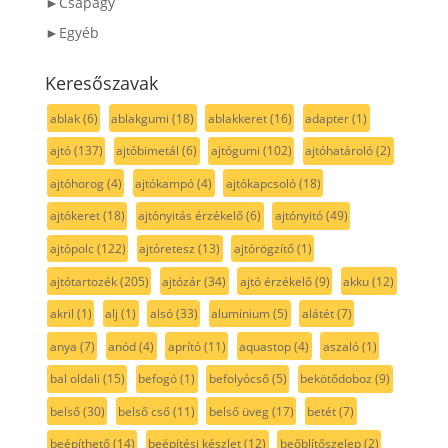
►Csapágy
►Egyéb
Keresőszavak
ablak
(6)
ablakgumi
(18)
ablakkeret
(16)
adapter
(1)
ajtó
(137)
ajtóbimetál
(6)
ajtógumi
(102)
ajtóhatároló
(2)
ajtóhorog
(4)
ajtókampó
(4)
ajtókapcsoló
(18)
ajtókeret
(18)
ajtónyitás érzékelő
(6)
ajtónyitó
(49)
ajtópolc
(122)
ajtóretesz
(13)
ajtórögzítő
(1)
ajtótartozék
(205)
ajtózár
(34)
ajtó érzékelő
(9)
akku
(12)
akril
(1)
alj
(1)
alsó
(33)
aluminium
(5)
alátét
(7)
anya
(7)
anód
(4)
aprító
(11)
aquastop
(4)
aszaló
(1)
bal oldali
(15)
befogó
(1)
befolyócső
(5)
bekötődoboz
(9)
belső
(30)
belső cső
(11)
belső üveg
(17)
betét
(7)
beépíthető
(14)
beépítési készlet
(12)
beőblítőszelep
(2)