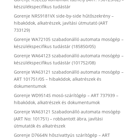
készülékspecifikus tudástár
Gorenje NRS9181VX side-by-side hűtőszekrény –
hibakódok, alkatrészek, javítási útmutató (ART
733129)
Gorenje WA72105 szabadonálló automata mosógép –
készülékspecifikus tudástár (185850/05)
Gorenje WA64123 szabadonálló automata mosógép –
készülékspecifikus tudástár (101752/08)
Gorenje WA63121 szabadonálló automata mosógép –
ART 101751/05 – hibakódok, alkatrészek és
dokumentumok
Gorenje WD9514S mosó-szárítógép – ART 737939 –
hibakódok, alkatrészek és dokumentumok
Gorenje WA63121 Szabadonálló automata mosógép
(ART No: 101751) – robbantott ábra, javítási
útmutatók és alkatrészek
Gorenje D7664N hőszivattyús szárítógép – ART