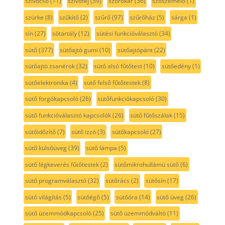
szívócső
(11)
szívófej
(39)
szórókar
(36)
szöszemelő
(1)
szürke
(8)
szűkítő
(2)
szűrő
(97)
szűrőház
(5)
sárga
(1)
sín
(27)
sótartály
(12)
sütési funkcióválasztó
(34)
sütő
(377)
sütőajtó gumi
(10)
sütőajtópánt
(22)
sütőajtó zsanérok
(32)
sütő alsó fűtőtest
(10)
sütőedény
(1)
sütőelektronika
(4)
sütő felső fűtőtestek
(8)
sütő forgókapcsoló
(26)
sütőfunkciókapcsoló
(30)
sütő funkcióválasztó kapcsolók
(26)
sütő fűtőszálak
(15)
sütőidőzítő
(7)
sütő izzó
(3)
sütőkapcsoló
(27)
sütő külsőüveg
(39)
sütő lámpa
(5)
sütő légkeverés fűtőtestek
(2)
sütőmikrohullámú sütő
(6)
sütő programválasztó
(32)
sütőrács
(2)
sütősín
(17)
sütő világítás
(5)
sütőégő
(5)
sütőóra
(14)
sütő üveg
(26)
sütő üzemmódkapcsoló
(25)
sütő üzemmódváltó
(11)