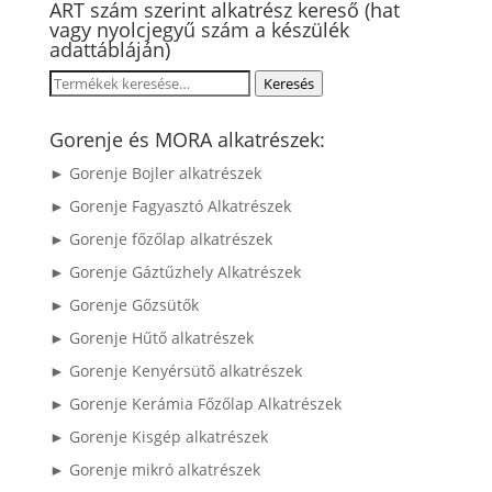
ART szám szerint alkatrész kereső (hat
vagy nyolcjegyű szám a készülék
adattábláján)
Keresés
Keresés
a
következőre:
Gorenje és MORA alkatrészek:
► Gorenje Bojler alkatrészek
► Gorenje Fagyasztó Alkatrészek
► Gorenje főzőlap alkatrészek
► Gorenje Gáztűzhely Alkatrészek
► Gorenje Gőzsütők
► Gorenje Hűtő alkatrészek
► Gorenje Kenyérsütő alkatrészek
► Gorenje Kerámia Főzőlap Alkatrészek
► Gorenje Kisgép alkatrészek
► Gorenje mikró alkatrészek