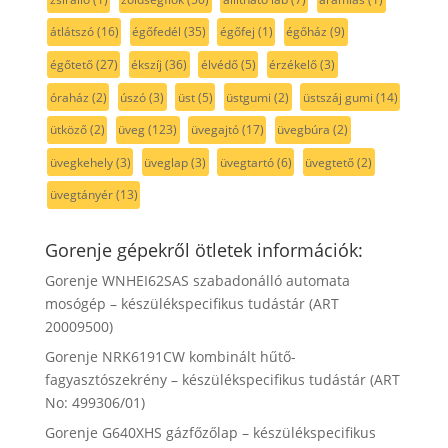
átlátszó
(16)
égőfedél
(35)
égőfej
(1)
égőház
(9)
égőtető
(27)
ékszíj
(36)
élvédő
(5)
érzékelő
(3)
óraház
(2)
úszó
(3)
üst
(5)
üstgumi
(2)
üstszáj gumi
(14)
ütköző
(2)
üveg
(123)
üvegajtó
(17)
üvegbúra
(2)
üvegkehely
(3)
üveglap
(3)
üvegtartó
(6)
üvegtető
(2)
üvegtányér
(13)
Gorenje gépekről ötletek információk:
Gorenje WNHEI62SAS szabadonálló automata
mosógép – készülékspecifikus tudástár (ART
20009500)
Gorenje NRK6191CW kombinált hűtő-
fagyasztószekrény – készülékspecifikus tudástár (ART
No: 499306/01)
Gorenje G640XHS gázfőzőlap – készülékspecifikus