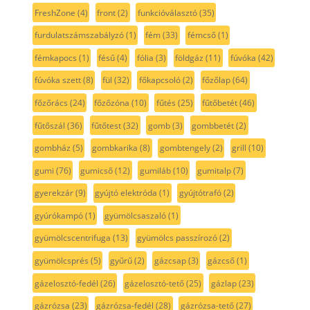
FreshZone
(4)
front
(2)
funkcióválasztó
(35)
furdulatszámszabályzó
(1)
fém
(33)
fémcső
(1)
fémkapocs
(1)
fésű
(4)
fólia
(3)
földgáz
(11)
fúvóka
(42)
fúvóka szett
(8)
fül
(32)
főkapcsoló
(2)
főzőlap
(64)
főzőrács
(24)
főzőzóna
(10)
fűtés
(25)
fűtőbetét
(46)
fűtőszál
(36)
fűtőtest
(32)
gomb
(3)
gombbetét
(2)
gombház
(5)
gombkarika
(8)
gombtengely
(2)
grill
(10)
gumi
(76)
gumicső
(12)
gumiláb
(10)
gumitalp
(7)
gyerekzár
(9)
gyújtó elektróda
(1)
gyújtótrafó
(2)
gyúrókampó
(1)
gyümölcsaszaló
(1)
gyümölcscentrifuga
(13)
gyümölcs passzírozó
(2)
gyümölcsprés
(5)
gyűrű
(2)
gázcsap
(3)
gázcső
(1)
gázelosztó-fedél
(26)
gázelosztó-tető
(25)
gázlap
(23)
gázrózsa
(23)
gázrózsa-fedél
(28)
gázrózsa-tető
(27)