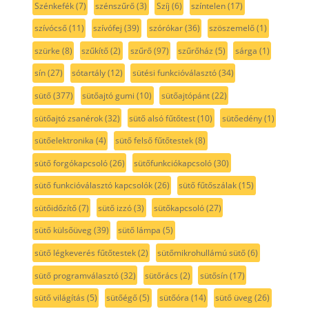
Szénkefék
(7)
szénszűrő
(3)
Szíj
(6)
színtelen
(17)
szívócső
(11)
szívófej
(39)
szórókar
(36)
szöszemelő
(1)
szürke
(8)
szűkítő
(2)
szűrő
(97)
szűrőház
(5)
sárga
(1)
sín
(27)
sótartály
(12)
sütési funkcióválasztó
(34)
sütő
(377)
sütőajtó gumi
(10)
sütőajtópánt
(22)
sütőajtó zsanérok
(32)
sütő alsó fűtőtest
(10)
sütőedény
(1)
sütőelektronika
(4)
sütő felső fűtőtestek
(8)
sütő forgókapcsoló
(26)
sütőfunkciókapcsoló
(30)
sütő funkcióválasztó kapcsolók
(26)
sütő fűtőszálak
(15)
sütőidőzítő
(7)
sütő izzó
(3)
sütőkapcsoló
(27)
sütő külsőüveg
(39)
sütő lámpa
(5)
sütő légkeverés fűtőtestek
(2)
sütőmikrohullámú sütő
(6)
sütő programválasztó
(32)
sütőrács
(2)
sütősín
(17)
sütő világítás
(5)
sütőégő
(5)
sütőóra
(14)
sütő üveg
(26)