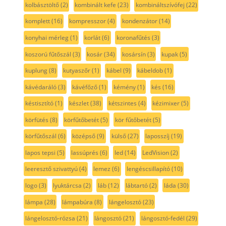
kolbásztöltő
(2)
kombinált kefe
(23)
kombináltszívófej
(22)
komplett
(16)
kompresszor
(4)
kondenzátor
(14)
konyhai mérleg
(1)
korlát
(6)
koronafűtés
(3)
koszorú fűtőszál
(3)
kosár
(34)
kosársín
(3)
kupak
(5)
kuplung
(8)
kutyaszőr
(1)
kábel
(9)
kábeldob
(1)
kávédaráló
(3)
kávéfőző
(1)
kémény
(1)
kés
(16)
késtisztító
(1)
készlet
(38)
kétszintes
(4)
kézimixer
(5)
körfütés
(8)
körfűtőbetét
(5)
kör fűtőbetét
(5)
körfűtőszál
(6)
középső
(9)
külső
(27)
laposszíj
(19)
lapos tepsi
(5)
lassúprés
(6)
led
(14)
LedVision
(2)
leeresztő szivattyú
(4)
lemez
(6)
lengéscsillapító
(10)
logo
(3)
lyuktárcsa
(2)
láb
(12)
lábtartó
(2)
láda
(30)
lámpa
(28)
lámpabúra
(8)
lángelosztó
(23)
lángelosztó-rózsa
(21)
lángosztó
(21)
lángosztó-fedél
(29)