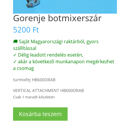
Gorenje botmixerszár
5200
Ft
🚚 Saját Magyarországi raktárból, gyors
szállítással
✓ Délig leadott rendelés esetén,
✓ akár a következő munkanapon megérkezhet
a csomag
turmixfej HB600ORAB
VERTICAL ATTACHMENT HB600ORAB
Csak 1 maradt készleten
Gorenje
Kosárba teszem
botmixerszár
mennyiség