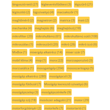
lángosztó-tető
(27)
légkeverésfűtőtest
(3)
légszűrő
(21)
légtisztító
(2)
lúgszivattyú
(4)
macsakszőr
(1)
maghőmérő
(2)
magnetron
(2)
matrica
(3)
matt
(2)
mechanika
(4)
meghajtás
(6)
meghajtószíj
(18)
mikrofilter
(20)
mikrohullámú
(61)
mikrohullámú sütő
(108)
mikroszálas
(1)
mikroszűrő
(20)
mikró
(26)
mikró izzó
(6)
MixBox
(1)
mixergép alkatrész
(14)
mixer szár
(7)
mobil klíma
(4)
mop
(1)
mora
(22)
morzsaporszívó
(3)
morzsatálca
(1)
mosogatógép
(204)
mososzaritogep
(5)
mosógép alkatrész
(280)
mosógépcső
(3)
mosógép fűtőszál
(7)
Mosógép leeresztő szivattyú
(6)
mosógépszelep
(3)
mosógépszénkefe
(9)
mosógép szíj
(18)
mosószer adagoló
(21)
motor
(29)
motorforgótányér
(2)
motorkefe
(7)
motortartó
(1)