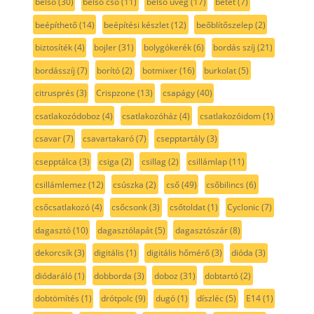
belső
(30)
belső cső
(11)
belső üveg
(17)
betét
(7)
beépíthető
(14)
beépítési készlet
(12)
beőblítőszelep
(2)
biztosíték
(4)
bojler
(31)
bolygókerék
(6)
bordás szíj
(21)
bordásszíj
(7)
borító
(2)
botmixer
(16)
burkolat
(5)
citrusprés
(3)
Crispzone
(13)
csapágy
(40)
csatlakozódoboz
(4)
csatlakozóház
(4)
csatlakozóidom
(1)
csavar
(7)
csavartakaró
(7)
csepptartály
(3)
csepptálca
(3)
csiga
(2)
csillag
(2)
csillámlap
(11)
csillámlemez
(12)
csúszka
(2)
cső
(49)
csőbilincs
(6)
csőcsatlakozó
(4)
csőcsonk
(3)
csőtoldat
(1)
Cyclonic
(7)
dagasztó
(10)
dagasztólapát
(5)
dagasztószár
(8)
dekorcsík
(3)
digitális
(1)
digitális hőmérő
(3)
dióda
(3)
diódaráló
(1)
dobborda
(3)
doboz
(31)
dobtartó
(2)
dobtömítés
(1)
drótpolc
(9)
dugó
(1)
díszléc
(5)
E14
(1)