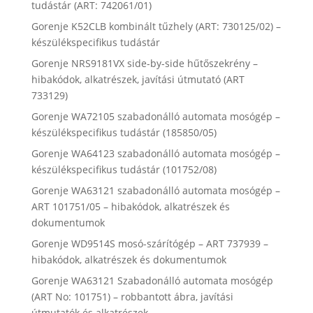
tudástár (ART: 742061/01)
Gorenje K52CLB kombinált tűzhely (ART: 730125/02) –
készülékspecifikus tudástár
Gorenje NRS9181VX side-by-side hűtőszekrény –
hibakódok, alkatrészek, javítási útmutató (ART
733129)
Gorenje WA72105 szabadonálló automata mosógép –
készülékspecifikus tudástár (185850/05)
Gorenje WA64123 szabadonálló automata mosógép –
készülékspecifikus tudástár (101752/08)
Gorenje WA63121 szabadonálló automata mosógép –
ART 101751/05 – hibakódok, alkatrészek és
dokumentumok
Gorenje WD9514S mosó-szárítógép – ART 737939 –
hibakódok, alkatrészek és dokumentumok
Gorenje WA63121 Szabadonálló automata mosógép
(ART No: 101751) – robbantott ábra, javítási
útmutatók és alkatrészek