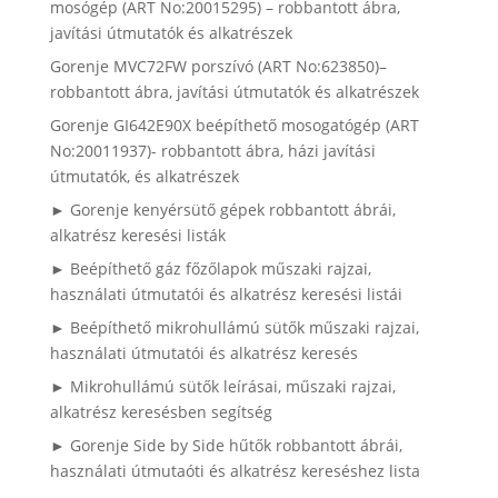
mosógép (ART No:20015295) – robbantott ábra,
javítási útmutatók és alkatrészek
Gorenje MVC72FW porszívó (ART No:623850)–
robbantott ábra, javítási útmutatók és alkatrészek
Gorenje GI642E90X beépíthető mosogatógép (ART
No:20011937)- robbantott ábra, házi javítási
útmutatók, és alkatrészek
► Gorenje kenyérsütő gépek robbantott ábrái,
alkatrész keresési listák
► Beépíthető gáz főzőlapok műszaki rajzai,
használati útmutatói és alkatrész keresési listái
► Beépíthető mikrohullámú sütők műszaki rajzai,
használati útmutatói és alkatrész keresés
► Mikrohullámú sütők leírásai, műszaki rajzai,
alkatrész keresésben segítség
► Gorenje Side by Side hűtők robbantott ábrái,
használati útmutaóti és alkatrész kereséshez lista