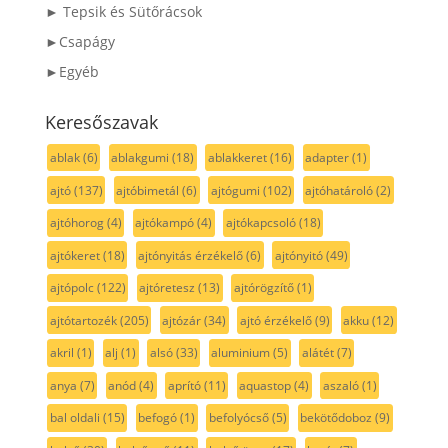
► Tepsik és Sütőrácsok
►Csapágy
►Egyéb
Keresőszavak
ablak
(6)
ablakgumi
(18)
ablakkeret
(16)
adapter
(1)
ajtó
(137)
ajtóbimetál
(6)
ajtógumi
(102)
ajtóhatároló
(2)
ajtóhorog
(4)
ajtókampó
(4)
ajtókapcsoló
(18)
ajtókeret
(18)
ajtónyitás érzékelő
(6)
ajtónyitó
(49)
ajtópolc
(122)
ajtóretesz
(13)
ajtórögzítő
(1)
ajtótartozék
(205)
ajtózár
(34)
ajtó érzékelő
(9)
akku
(12)
akril
(1)
alj
(1)
alsó
(33)
aluminium
(5)
alátét
(7)
anya
(7)
anód
(4)
aprító
(11)
aquastop
(4)
aszaló
(1)
bal oldali
(15)
befogó
(1)
befolyócső
(5)
bekötődoboz
(9)