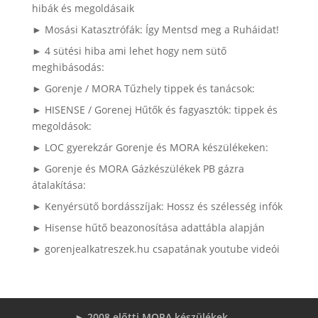
hibák és megoldásaik
► Mosási Katasztrófák: Így Mentsd meg a Ruháidat!
► 4 sütési hiba ami lehet hogy nem sütő
meghibásodás:
► Gorenje / MORA Tűzhely tippek és tanácsok:
► HISENSE / Gorenej Hűtők és fagyasztók: tippek és
megoldások:
► LOC gyerekzár Gorenje és MORA készülékeken:
► Gorenje és MORA Gázkészülékek PB gázra
átalakítása:
► Kenyérsütő bordásszíjak: Hossz és szélesség infók
► Hisense hűtő beazonosítása adattábla alapján
► gorenjealkatreszek.hu csapatának youtube videói
► 2008 előtti MORA készülékek