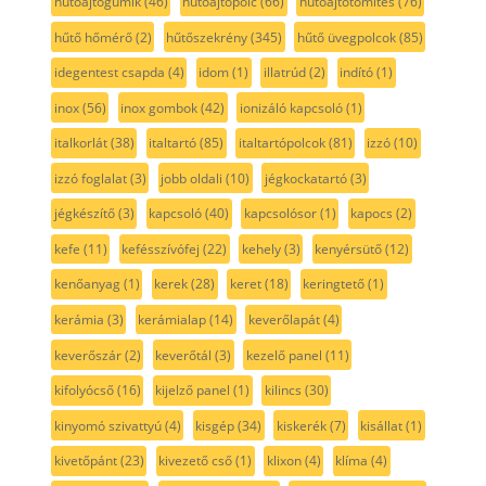
hűtőajtógumik
(46)
hűtőajtópolc
(66)
hűtőajtótömítés
(76)
hűtő hőmérő
(2)
hűtőszekrény
(345)
hűtő üvegpolcok
(85)
idegentest csapda
(4)
idom
(1)
illatrúd
(2)
indító
(1)
inox
(56)
inox gombok
(42)
ionizáló kapcsoló
(1)
italkorlát
(38)
italtartó
(85)
italtartópolcok
(81)
izzó
(10)
izzó foglalat
(3)
jobb oldali
(10)
jégkockatartó
(3)
jégkészítő
(3)
kapcsoló
(40)
kapcsolósor
(1)
kapocs
(2)
kefe
(11)
kefésszívófej
(22)
kehely
(3)
kenyérsütő
(12)
kenőanyag
(1)
kerek
(28)
keret
(18)
keringtető
(1)
kerámia
(3)
kerámialap
(14)
keverőlapát
(4)
keverőszár
(2)
keverőtál
(3)
kezelő panel
(11)
kifolyócső
(16)
kijelző panel
(1)
kilincs
(30)
kinyomó szivattyú
(4)
kisgép
(34)
kiskerék
(7)
kisállat
(1)
kivetőpánt
(23)
kivezető cső
(1)
klixon
(4)
klíma
(4)