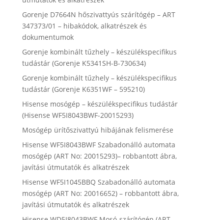
Gorenje D7664N hőszivattyús szárítógép – ART
347373/01 – hibakódok, alkatrészek és
dokumentumok
Gorenje kombinált tűzhely – készülékspecifikus
tudástár (Gorenje K5341SH-B-730634)
Gorenje kombinált tűzhely – készülékspecifikus
tudástár (Gorenje K6351WF – 595210)
Hisense mosógép – készülékspecifikus tudástár
(Hisense WF5I8043BWF-20015293)
Mosógép ürítőszivattyú hibájának felismerése
Hisense WF5I8043BWF Szabadonálló automata
mosógép (ART No: 20015293)– robbantott ábra,
javítási útmutatók és alkatrészek
Hisense WF5I1045BBQ Szabadonálló automata
mosógép (ART No: 20016652) – robbantott ábra,
javítási útmutatók és alkatrészek
Hisense WD5I8043BWF Mosó-szárítógép (ART