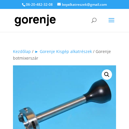
06-20-482-32-08
boyalkatreszek@gmail.com
Kezdőlap
/
► Gorenje Kisgép alkatrészek
/ Gorenje
botmixerszár