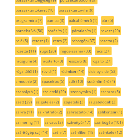
porzsáktartóegység
(9)
porzsáktartóidom
(9)
porzsáktartókeret
(10)
porzsáktartóvilla
(9)
programóra
(7)
pumpa
(3)
pálcahőmérő
(1)
pár
(5)
páraelszívó
(50)
párásító
(1)
párátlanító
(1)
rekesz
(29)
relé
(5)
retesz
(1)
retro
(2)
robotgép
(37)
rosetta
(2)
rozetta
(11)
rugó
(20)
rugós-zsanér
(33)
rács
(27)
rácsgumi
(4)
rácstartó
(3)
résszívó
(8)
rögzítő
(27)
rögzítőfül
(1)
rövid
(1)
rúdmixer
(14)
side by side
(53)
smoothie
(2)
SpaceBox
(5)
stift
(10)
sutő hőmérő
(4)
szabályzó
(1)
szeletelő
(20)
szennytálca
(1)
szenzor
(5)
szett
(29)
szigetelés
(2)
szigetelő
(3)
szigetelőcsík
(2)
szikra
(11)
szikratrafó
(2)
szikráztató
(14)
szilikonzsír
(1)
szimering
(11)
szivacs
(3)
szivattyú
(17)
szárítógép
(101)
szárítógép szíj
(14)
szén
(7)
szénfilter
(18)
szénkefe
(12)