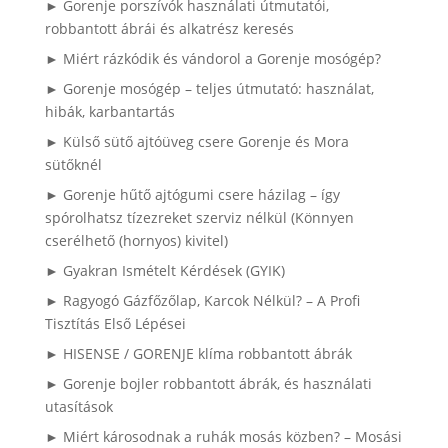
► Gorenje porszívók használati útmutatói,
robbantott ábrái és alkatrész keresés
► Miért rázkódik és vándorol a Gorenje mosógép?
► Gorenje mosógép – teljes útmutató: használat,
hibák, karbantartás
► Külső sütő ajtóüveg csere Gorenje és Mora
sütőknél
► Gorenje hűtő ajtógumi csere házilag – így
spórolhatsz tízezreket szerviz nélkül (Könnyen
cserélhető (hornyos) kivitel)
► Gyakran Ismételt Kérdések (GYIK)
► Ragyogó Gázfőzőlap, Karcok Nélkül? – A Profi
Tisztítás Első Lépései
► HISENSE / GORENJE klíma robbantott ábrák
► Gorenje bojler robbantott ábrák, és használati
utasítások
► Miért károsodnak a ruhák mosás közben? – Mosási