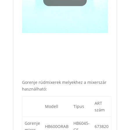
Gorenje rúdmixerek melyekhez a mixerszár
használható:
ART
Modell
Típus
szám
Gorenje
HB6045-
HB600ORAB
673820
mixer
GS