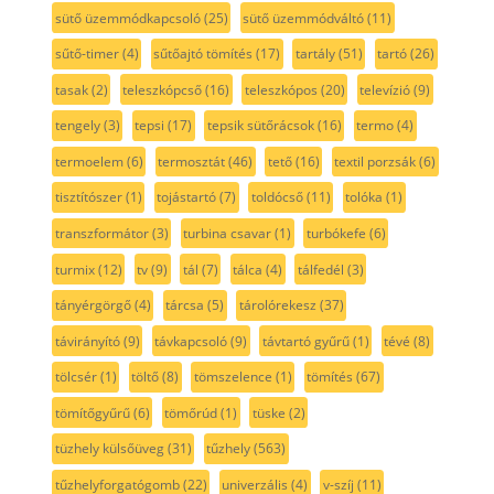
sütő üzemmódkapcsoló
(25)
sütő üzemmódváltó
(11)
sűtő-timer
(4)
sűtőajtó tömítés
(17)
tartály
(51)
tartó
(26)
tasak
(2)
teleszkópcső
(16)
teleszkópos
(20)
televízió
(9)
tengely
(3)
tepsi
(17)
tepsik sütőrácsok
(16)
termo
(4)
termoelem
(6)
termosztát
(46)
tető
(16)
textil porzsák
(6)
tisztítószer
(1)
tojástartó
(7)
toldócső
(11)
tolóka
(1)
transzformátor
(3)
turbina csavar
(1)
turbókefe
(6)
turmix
(12)
tv
(9)
tál
(7)
tálca
(4)
tálfedél
(3)
tányérgörgő
(4)
tárcsa
(5)
tárolórekesz
(37)
távirányító
(9)
távkapcsoló
(9)
távtartó gyűrű
(1)
tévé
(8)
tölcsér
(1)
töltő
(8)
tömszelence
(1)
tömítés
(67)
tömítőgyűrű
(6)
tömőrúd
(1)
tüske
(2)
tüzhely külsőüveg
(31)
tűzhely
(563)
tűzhelyforgatógomb
(22)
univerzális
(4)
v-szíj
(11)