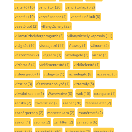
vajtartó
(16)
ventilátor
(20)
ventilátorlapát
(2)
vezeték
(10)
vezetékdoboz
(4)
vezeték nélküli
(8)
vezető cső
(2)
villanytűzhely
(32)
villanytűzhelyforgatógomb
(3)
villanytűzhely kapcsoló
(11)
világítás
(16)
visszajelző
(11)
Vitaway
(1)
vákuum
(2)
vászonzsák
(2)
végzáró
(3)
vízadagoló
(2)
vízcső
(3)
vízforraló
(4)
vízkőmentesítő
(1)
vízkőtelenítő
(1)
vízleengedő
(1)
vízlágyító
(1)
vízmelegítő
(8)
vízszelep
(5)
vízszint
(3)
vízszintszabályzó
(1)
víztartály
(5)
vízváltó szelep
(1)
WaveActive
(8)
wok
(10)
xtraspace
(1)
zacskó
(2)
zavarszűrő
(2)
zsanér
(76)
zsanéralátét
(2)
zsanérpersely
(2)
zsanértakaró
(2)
zsanértartó
(2)
zsinór
(1)
zsomp
(2)
zsírfilter
(2)
zsírszűrő
(6)
zsírálló
(1)
zöldségfiók
(50)
állítható láb
(7)
áramlás
(1)