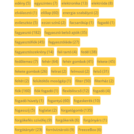
edény
(5)
egyszintes
(7)
elektronika
(13)
elektróda
(8)
elválasztó
(1)
előlap
(60)
energia szabályzó
(2)
evőeszköz
(5)
ezüst színű
(2)
facsarókúp
(1)
fagadó
(1)
fagyasztó
(182)
fagyasztó belső ajtók
(35)
fagyasztófiók
(45)
fagyasztóláda
(27)
fagyasztószekrény
(14)
fali tartó
(4)
fedél
(38)
fedőlemez
(7)
fehér
(64)
fehér gombok
(41)
fekete
(45)
fekete gombok
(26)
felirat
(2)
felmosó
(2)
felső
(31)
feltét
(2)
felültöltős mosógép
(1)
filter
(50)
filterház
(2)
fiók
(160)
fiók fogadó
(1)
flexibiliscső
(12)
fogadó
(4)
fogadó hüvely
(1)
fogantyú
(60)
fogaskerék
(10)
fogasszíj
(5)
foglalat
(2)
forgatógomb
(135)
forgókefés szívófej
(9)
forgókerék
(6)
forgónyárs
(1)
forgótányér
(23)
forróvíztároló
(9)
FreezeBox
(6)