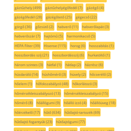
gáztűzhely
(499)
gáztűzhelyégőfedél
(7)
gázégő
(4)
gázégőfedél
(28)
gázégőtető
(25)
gégecső
(22)
görgő
(36)
gőzsütő
(2)
habverő
(11)
habverőlapát
(3)
habverőszár
(7)
hajtómű
(5)
harmonikacső
(5)
HEPA Filter
(39)
Hisense
(115)
horog
(6)
hosszabítás
(1)
hosszbordás szíj
(21)
hosszbordásszíj
(6)
hurkatöltő
(1)
három szintes
(3)
hátfal
(1)
hátlap
(2)
házrész
(6)
húsdaráló
(14)
húshőmérő
(3)
hüvely
(2)
hőcserélő
(2)
hőelem
(1)
hőfokszabályzó
(48)
hőkorlátozó
(3)
hőmérsékletszabályozó
(13)
hőmérsékletszabályzó
(15)
hőmérő
(8)
hőállógumi
(9)
hőálló izzó
(4)
hőállóüveg
(18)
hőérzékelő
(17)
hűtő
(634)
hűtőajtó-tartozék
(69)
hűtőajtó fogantyúk
(23)
hűtőajtógumi
(77)