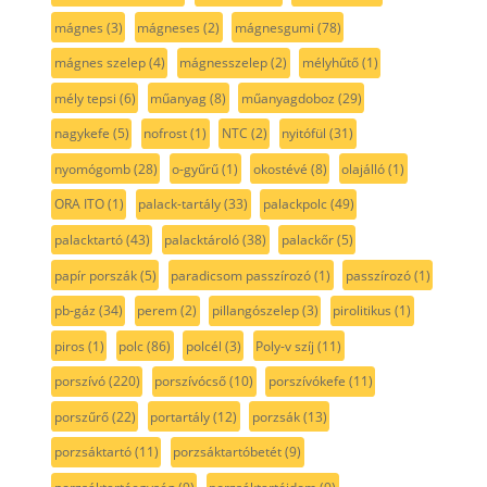
mágnes
(3)
mágneses
(2)
mágnesgumi
(78)
mágnes szelep
(4)
mágnesszelep
(2)
mélyhűtő
(1)
mély tepsi
(6)
műanyag
(8)
műanyagdoboz
(29)
nagykefe
(5)
nofrost
(1)
NTC
(2)
nyitófül
(31)
nyomógomb
(28)
o-gyűrű
(1)
okostévé
(8)
olajálló
(1)
ORA ITO
(1)
palack-tartály
(33)
palackpolc
(49)
palacktartó
(43)
palacktároló
(38)
palackőr
(5)
papír porszák
(5)
paradicsom passzírozó
(1)
passzírozó
(1)
pb-gáz
(34)
perem
(2)
pillangószelep
(3)
pirolitikus
(1)
piros
(1)
polc
(86)
polcél
(3)
Poly-v szíj
(11)
porszívó
(220)
porszívócső
(10)
porszívókefe
(11)
porszűrő
(22)
portartály
(12)
porzsák
(13)
porzsáktartó
(11)
porzsáktartóbetét
(9)