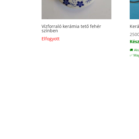
Vízforraló kerámia tető fehér
Kerá
színben
250
Elfogyott
Kész
🚚 Ak
✅ Mag