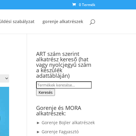
0 Termék
üldési szabályzat
gorenje alkatrészek
ART szám szerint
alkatrész kereső (hat
vagy nyolcjegyű szám
a készülék
adattábláján)
Keresés
a
Keresés
következőre:
Gorenje és MORA
alkatrészek:
► Gorenje Bojler alkatrészek
► Gorenje Fagyasztó