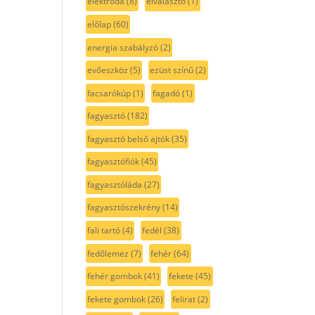
elektróda
(8)
elválasztó
(1)
előlap
(60)
energia szabályzó
(2)
evőeszköz
(5)
ezüst színű
(2)
facsarókúp
(1)
fagadó
(1)
fagyasztó
(182)
fagyasztó belső ajtók
(35)
fagyasztófiók
(45)
fagyasztóláda
(27)
fagyasztószekrény
(14)
fali tartó
(4)
fedél
(38)
fedőlemez
(7)
fehér
(64)
fehér gombok
(41)
fekete
(45)
fekete gombok
(26)
felirat
(2)