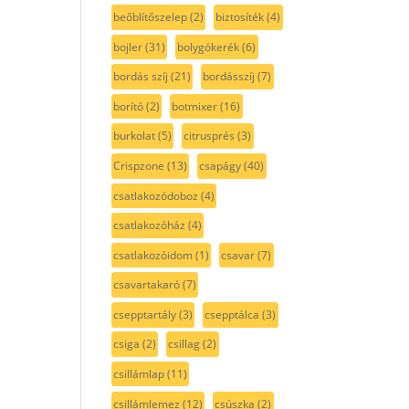
beőblítőszelep
(2)
biztosíték
(4)
bojler
(31)
bolygókerék
(6)
bordás szíj
(21)
bordásszíj
(7)
borító
(2)
botmixer
(16)
burkolat
(5)
citrusprés
(3)
Crispzone
(13)
csapágy
(40)
csatlakozódoboz
(4)
csatlakozóház
(4)
csatlakozóidom
(1)
csavar
(7)
csavartakaró
(7)
csepptartály
(3)
csepptálca
(3)
csiga
(2)
csillag
(2)
csillámlap
(11)
csillámlemez
(12)
csúszka
(2)