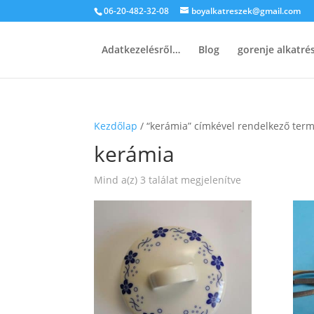
06-20-482-32-08
boyalkatreszek@gmail.com
Adatkezelésről…
Blog
gorenje alkatr
Kezdőlap
/ “kerámia” címkével rendelkező ter
kerámia
Sorted
Mind a(z) 3 találat megjelenítve
by
popularity