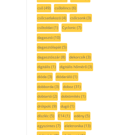
cső
(49)
csőbilincs
(6)
csőcsatlakozó
(4)
csőcsonk
(3)
csőtoldat
(1)
Cyclonic
(7)
dagasztó
(10)
dagasztólapát
(5)
dagasztószár
(8)
dekorcsík
(3)
digitális
(1)
digitális hőmérő
(3)
dióda
(3)
diódaráló
(1)
dobborda
(3)
doboz
(31)
dobtartó
(2)
dobtömítés
(1)
drótpolc
(9)
dugó
(1)
díszléc
(5)
E14
(1)
edény
(5)
egyszintes
(7)
elektronika
(13)