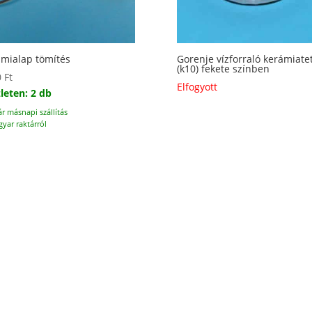
mialap tömítés
Gorenje vízforraló kerámiate
(k10) fekete színben
0
Ft
Elfogyott
leten: 2 db
ár másnapi szállítás
yar raktárról