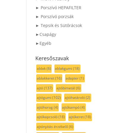
► Porszívó HEPAFILTER
► Porszívó porzsák
► Tepsik és Sütőrácsok
►Csapágy
►Egyéb
Keresőszavak
ablak
(6)
ablakgumi
(18)
ablakkeret
(16)
adapter
(1)
ajtó
(137)
ajtóbimetál
(6)
ajtógumi
(102)
ajtóhatároló
(2)
ajtóhorog
(4)
ajtókampó
(4)
ajtókapcsoló
(18)
ajtókeret
(18)
ajtónyitás érzékelő
(6)