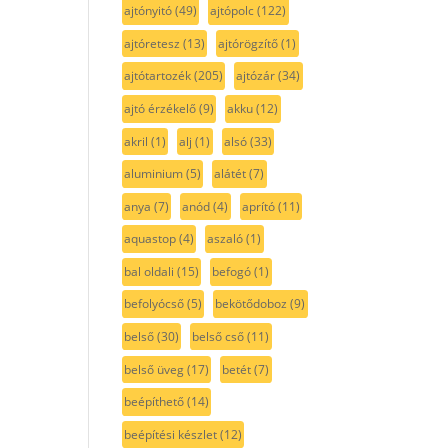
ajtónyitó
(49)
ajtópolc
(122)
ajtóretesz
(13)
ajtórögzítő
(1)
ajtótartozék
(205)
ajtózár
(34)
ajtó érzékelő
(9)
akku
(12)
akril
(1)
alj
(1)
alsó
(33)
aluminium
(5)
alátét
(7)
anya
(7)
anód
(4)
aprító
(11)
aquastop
(4)
aszaló
(1)
bal oldali
(15)
befogó
(1)
befolyócső
(5)
bekötődoboz
(9)
belső
(30)
belső cső
(11)
belső üveg
(17)
betét
(7)
beépíthető
(14)
beépítési készlet
(12)