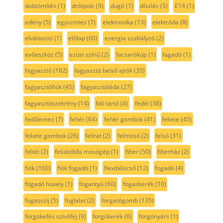
dobtömítés
(1)
drótpolc
(9)
dugó
(1)
díszléc
(5)
E14
(1)
edény
(5)
egyszintes
(7)
elektronika
(13)
elektróda
(8)
elválasztó
(1)
előlap
(60)
energia szabályzó
(2)
evőeszköz
(5)
ezüst színű
(2)
facsarókúp
(1)
fagadó
(1)
fagyasztó
(182)
fagyasztó belső ajtók
(35)
fagyasztófiók
(45)
fagyasztóláda
(27)
fagyasztószekrény
(14)
fali tartó
(4)
fedél
(38)
fedőlemez
(7)
fehér
(64)
fehér gombok
(41)
fekete
(45)
fekete gombok
(26)
felirat
(2)
felmosó
(2)
felső
(31)
feltét
(2)
felültöltős mosógép
(1)
filter
(50)
filterház
(2)
fiók
(160)
fiók fogadó
(1)
flexibiliscső
(12)
fogadó
(4)
fogadó hüvely
(1)
fogantyú
(60)
fogaskerék
(10)
fogasszíj
(5)
foglalat
(2)
forgatógomb
(135)
forgókefés szívófej
(9)
forgókerék
(6)
forgónyárs
(1)