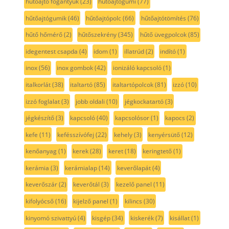
hűtőajtó fogantyúk
(23)
hűtőajtógumi
(77)
hűtőajtógumik
(46)
hűtőajtópolc
(66)
hűtőajtótömítés
(76)
hűtő hőmérő
(2)
hűtőszekrény
(345)
hűtő üvegpolcok
(85)
idegentest csapda
(4)
idom
(1)
illatrúd
(2)
indító
(1)
inox
(56)
inox gombok
(42)
ionizáló kapcsoló
(1)
italkorlát
(38)
italtartó
(85)
italtartópolcok
(81)
izzó
(10)
izzó foglalat
(3)
jobb oldali
(10)
jégkockatartó
(3)
jégkészítő
(3)
kapcsoló
(40)
kapcsolósor
(1)
kapocs
(2)
kefe
(11)
kefésszívófej
(22)
kehely
(3)
kenyérsütő
(12)
kenőanyag
(1)
kerek
(28)
keret
(18)
keringtető
(1)
kerámia
(3)
kerámialap
(14)
keverőlapát
(4)
keverőszár
(2)
keverőtál
(3)
kezelő panel
(11)
kifolyócső
(16)
kijelző panel
(1)
kilincs
(30)
kinyomó szivattyú
(4)
kisgép
(34)
kiskerék
(7)
kisállat
(1)