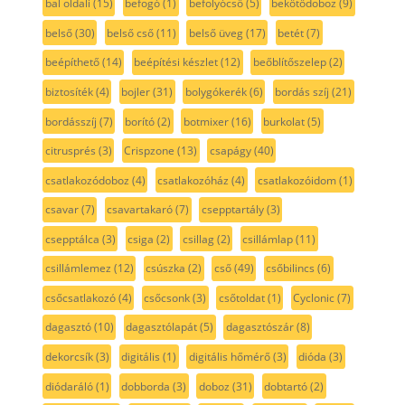
bal oldali
(15)
befogó
(1)
befolyócső
(5)
bekötődoboz
(9)
belső
(30)
belső cső
(11)
belső üveg
(17)
betét
(7)
beépíthető
(14)
beépítési készlet
(12)
beőblítőszelep
(2)
biztosíték
(4)
bojler
(31)
bolygókerék
(6)
bordás szíj
(21)
bordásszíj
(7)
borító
(2)
botmixer
(16)
burkolat
(5)
citrusprés
(3)
Crispzone
(13)
csapágy
(40)
csatlakozódoboz
(4)
csatlakozóház
(4)
csatlakozóidom
(1)
csavar
(7)
csavartakaró
(7)
csepptartály
(3)
csepptálca
(3)
csiga
(2)
csillag
(2)
csillámlap
(11)
csillámlemez
(12)
csúszka
(2)
cső
(49)
csőbilincs
(6)
csőcsatlakozó
(4)
csőcsonk
(3)
csőtoldat
(1)
Cyclonic
(7)
dagasztó
(10)
dagasztólapát
(5)
dagasztószár
(8)
dekorcsík
(3)
digitális
(1)
digitális hőmérő
(3)
dióda
(3)
diódaráló
(1)
dobborda
(3)
doboz
(31)
dobtartó
(2)