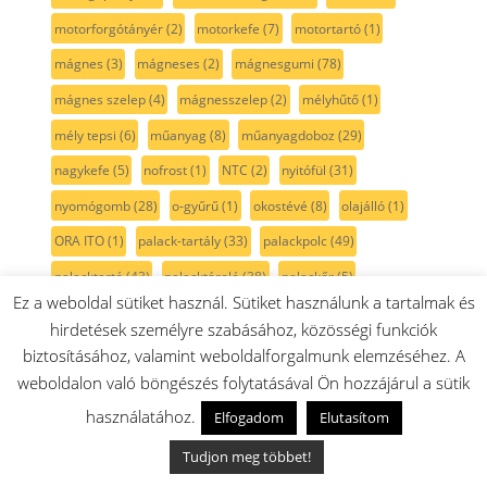
motorforgótányér
(2)
motorkefe
(7)
motortartó
(1)
mágnes
(3)
mágneses
(2)
mágnesgumi
(78)
mágnes szelep
(4)
mágnesszelep
(2)
mélyhűtő
(1)
mély tepsi
(6)
műanyag
(8)
műanyagdoboz
(29)
nagykefe
(5)
nofrost
(1)
NTC
(2)
nyitófül
(31)
nyomógomb
(28)
o-gyűrű
(1)
okostévé
(8)
olajálló
(1)
ORA ITO
(1)
palack-tartály
(33)
palackpolc
(49)
palacktartó
(43)
palacktároló
(38)
palackőr
(5)
Ez a weboldal sütiket használ. Sütiket használunk a tartalmak és
papír porszák
(5)
paradicsom passzírozó
(1)
passzírozó
(1)
hirdetések személyre szabásához, közösségi funkciók
pb-gáz
(34)
perem
(2)
pillangószelep
(3)
pirolitikus
(1)
biztosításához, valamint weboldalforgalmunk elemzéséhez. A
weboldalon való böngészés folytatásával Ön hozzájárul a sütik
piros
(1)
polc
(86)
polcél
(3)
Poly-v szíj
(11)
használatához.
Elfogadom
Elutasítom
porszívó
(220)
porszívócső
(10)
porszívókefe
(11)
porszűrő
(22)
portartály
(12)
porzsák
(13)
Tudjon meg többet!