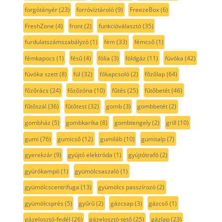
forgótányér
(23)
forróvíztároló
(9)
FreezeBox
(6)
FreshZone
(4)
front
(2)
funkcióválasztó
(35)
furdulatszámszabályzó
(1)
fém
(33)
fémcső
(1)
fémkapocs
(1)
fésű
(4)
fólia
(3)
földgáz
(11)
fúvóka
(42)
fúvóka szett
(8)
fül
(32)
főkapcsoló
(2)
főzőlap
(64)
főzőrács
(24)
főzőzóna
(10)
fűtés
(25)
fűtőbetét
(46)
fűtőszál
(36)
fűtőtest
(32)
gomb
(3)
gombbetét
(2)
gombház
(5)
gombkarika
(8)
gombtengely
(2)
grill
(10)
gumi
(76)
gumicső
(12)
gumiláb
(10)
gumitalp
(7)
gyerekzár
(9)
gyújtó elektróda
(1)
gyújtótrafó
(2)
gyúrókampó
(1)
gyümölcsaszaló
(1)
gyümölcscentrifuga
(13)
gyümölcs passzírozó
(2)
gyümölcsprés
(5)
gyűrű
(2)
gázcsap
(3)
gázcső
(1)
gázelosztó-fedél
(26)
gázelosztó-tető
(25)
gázlap
(23)