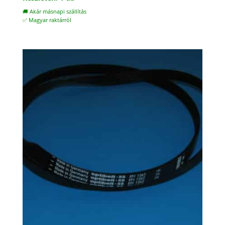
🚚 Akár másnapi szállítás
✅ Magyar raktárról