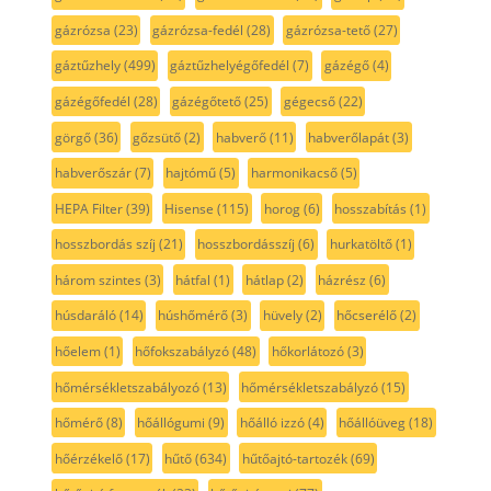
gázrózsa
(23)
gázrózsa-fedél
(28)
gázrózsa-tető
(27)
gáztűzhely
(499)
gáztűzhelyégőfedél
(7)
gázégő
(4)
gázégőfedél
(28)
gázégőtető
(25)
gégecső
(22)
görgő
(36)
gőzsütő
(2)
habverő
(11)
habverőlapát
(3)
habverőszár
(7)
hajtómű
(5)
harmonikacső
(5)
HEPA Filter
(39)
Hisense
(115)
horog
(6)
hosszabítás
(1)
hosszbordás szíj
(21)
hosszbordásszíj
(6)
hurkatöltő
(1)
három szintes
(3)
hátfal
(1)
hátlap
(2)
házrész
(6)
húsdaráló
(14)
húshőmérő
(3)
hüvely
(2)
hőcserélő
(2)
hőelem
(1)
hőfokszabályzó
(48)
hőkorlátozó
(3)
hőmérsékletszabályozó
(13)
hőmérsékletszabályzó
(15)
hőmérő
(8)
hőállógumi
(9)
hőálló izzó
(4)
hőállóüveg
(18)
hőérzékelő
(17)
hűtő
(634)
hűtőajtó-tartozék
(69)