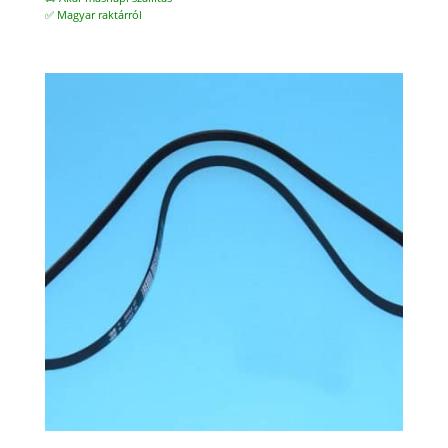
✅ Magyar raktárról