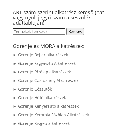
ART szám szerint alkatrész kereső (hat
vagy nyolcjegyű szám a készülék
adattábláján)
Keresés
Keresés
a
következőre:
Gorenje és MORA alkatrészek:
► Gorenje Bojler alkatrészek
► Gorenje Fagyasztó Alkatrészek
► Gorenje főzőlap alkatrészek
► Gorenje Gáztűzhely Alkatrészek
► Gorenje Gőzsütők
► Gorenje Hűtő alkatrészek
► Gorenje Kenyérsütő alkatrészek
► Gorenje Kerámia Főzőlap Alkatrészek
► Gorenje Kisgép alkatrészek