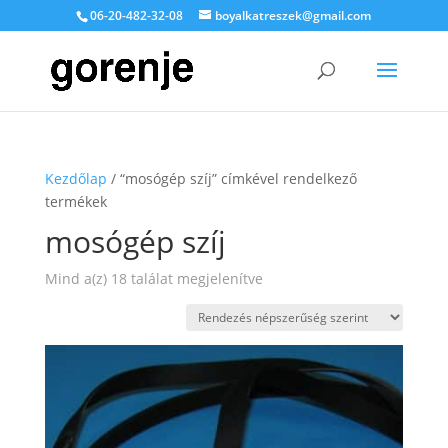
06-20-482-32-08
boyalkatreszek@gmail.com
Kezdőlap
/ “mosógép szíj” címkével rendelkező
termékek
mosógép szíj
Sorted
Mind a(z) 18 találat megjelenítve
by
popularity