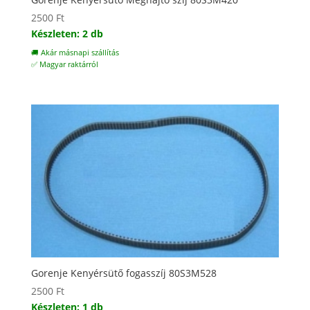
2500
Ft
Készleten: 2 db
🚚 Akár másnapi szállítás
✅ Magyar raktárról
Gorenje Kenyérsütő fogasszíj 80S3M528
2500
Ft
Készleten: 1 db