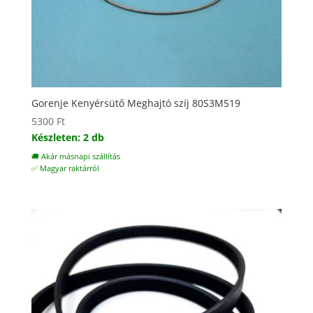
Gorenje Kenyérsütő Meghajtó szíj 80S3M519
5300
Ft
Készleten: 2 db
🚚 Akár másnapi szállítás
✅ Magyar raktárról