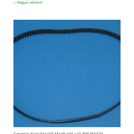
✅ Magyar raktárról
Gorenje Kenyérsütő Meghajtó szíj 80S3M420