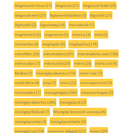
lángelosztó-rózsa
(21)
lángosztó
(21)
lángosztó-fedél
(29)
lángosztó-tető
(27)
légkeverésfűtőtest
(3)
légszűrő
(21)
légtisztító
(2)
lúgszivattyú
(4)
macsakszőr
(1)
maghőmérő
(2)
magnetron
(2)
matrica
(3)
matt
(2)
mechanika
(4)
meghajtás
(6)
meghajtószíj
(18)
mikrofilter
(20)
mikrohullámú
(61)
mikrohullámú sütő
(108)
mikroszálas
(1)
mikroszűrő
(20)
mikró
(26)
mikró izzó
(6)
MixBox
(1)
mixergép alkatrész
(14)
mixer szár
(7)
mobil klíma
(4)
mop
(1)
mora
(22)
morzsaporszívó
(3)
morzsatálca
(1)
mosogatógép
(204)
mososzaritogep
(5)
mosógép alkatrész
(280)
mosógépcső
(3)
mosógép fűtőszál
(7)
Mosógép leeresztő szivattyú
(6)
mosógépszelep
(3)
mosógépszénkefe
(9)
mosógép szíj
(18)
mosószer adagoló
(21)
motor
(29)