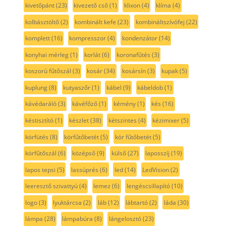
kivetőpánt
(23)
kivezető cső
(1)
klixon
(4)
klíma
(4)
kolbásztöltő
(2)
kombinált kefe
(23)
kombináltszívófej
(22)
komplett
(16)
kompresszor
(4)
kondenzátor
(14)
konyhai mérleg
(1)
korlát
(6)
koronafűtés
(3)
koszorú fűtőszál
(3)
kosár
(34)
kosársín
(3)
kupak
(5)
kuplung
(8)
kutyaszőr
(1)
kábel
(9)
kábeldob
(1)
kávédaráló
(3)
kávéfőző
(1)
kémény
(1)
kés
(16)
késtisztító
(1)
készlet
(38)
kétszintes
(4)
kézimixer
(5)
körfütés
(8)
körfűtőbetét
(5)
kör fűtőbetét
(5)
körfűtőszál
(6)
középső
(9)
külső
(27)
laposszíj
(19)
lapos tepsi
(5)
lassúprés
(6)
led
(14)
LedVision
(2)
leeresztő szivattyú
(4)
lemez
(6)
lengéscsillapító
(10)
logo
(3)
lyuktárcsa
(2)
láb
(12)
lábtartó
(2)
láda
(30)
lámpa
(28)
lámpabúra
(8)
lángelosztó
(23)