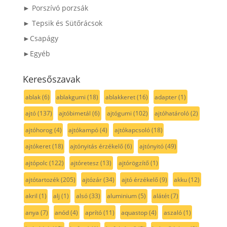
► Porszívó porzsák
► Tepsik és Sütőrácsok
►Csapágy
►Egyéb
Keresőszavak
ablak
(6)
ablakgumi
(18)
ablakkeret
(16)
adapter
(1)
ajtó
(137)
ajtóbimetál
(6)
ajtógumi
(102)
ajtóhatároló
(2)
ajtóhorog
(4)
ajtókampó
(4)
ajtókapcsoló
(18)
ajtókeret
(18)
ajtónyitás érzékelő
(6)
ajtónyitó
(49)
ajtópolc
(122)
ajtóretesz
(13)
ajtórögzítő
(1)
ajtótartozék
(205)
ajtózár
(34)
ajtó érzékelő
(9)
akku
(12)
akril
(1)
alj
(1)
alsó
(33)
aluminium
(5)
alátét
(7)
anya
(7)
anód
(4)
aprító
(11)
aquastop
(4)
aszaló
(1)