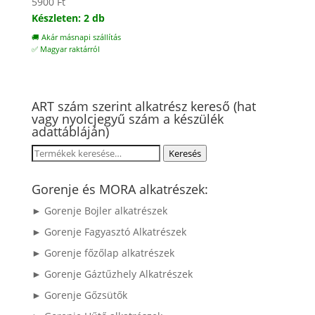
5900
Ft
Készleten: 2 db
🚚 Akár másnapi szállítás
✅ Magyar raktárról
ART szám szerint alkatrész kereső (hat
vagy nyolcjegyű szám a készülék
adattábláján)
Keresés
Keresés
a
következőre:
Gorenje és MORA alkatrészek:
► Gorenje Bojler alkatrészek
► Gorenje Fagyasztó Alkatrészek
► Gorenje főzőlap alkatrészek
► Gorenje Gáztűzhely Alkatrészek
► Gorenje Gőzsütők