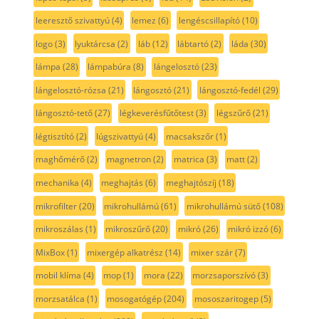
leeresztő szivattyú
(4)
lemez
(6)
lengéscsillapító
(10)
logo
(3)
lyuktárcsa
(2)
láb
(12)
lábtartó
(2)
láda
(30)
lámpa
(28)
lámpabúra
(8)
lángelosztó
(23)
lángelosztó-rózsa
(21)
lángosztó
(21)
lángosztó-fedél
(29)
lángosztó-tető
(27)
légkeverésfűtőtest
(3)
légszűrő
(21)
légtisztító
(2)
lúgszivattyú
(4)
macsakszőr
(1)
maghőmérő
(2)
magnetron
(2)
matrica
(3)
matt
(2)
mechanika
(4)
meghajtás
(6)
meghajtószíj
(18)
mikrofilter
(20)
mikrohullámú
(61)
mikrohullámú sütő
(108)
mikroszálas
(1)
mikroszűrő
(20)
mikró
(26)
mikró izzó
(6)
MixBox
(1)
mixergép alkatrész
(14)
mixer szár
(7)
mobil klíma
(4)
mop
(1)
mora
(22)
morzsaporszívó
(3)
morzsatálca
(1)
mosogatógép
(204)
mososzaritogep
(5)