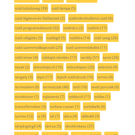
sütő külsőüveg
(39)
sütő lámpa
(5)
sütő légkeverés fűtőtestek
(2)
sütőmikrohullámú sütő
(6)
sütő programválasztó
(32)
sütőrács
(2)
sütősín
(17)
sütő világítás
(5)
sütőégő
(5)
sütőóra
(14)
sütő üveg
(26)
sütő üzemmódkapcsoló
(25)
sütő üzemmódváltó
(11)
sűtő-timer
(4)
sűtőajtó tömítés
(17)
tartály
(51)
tartó
(26)
tasak
(2)
teleszkópcső
(16)
teleszkópos
(20)
televízió
(9)
tengely
(3)
tepsi
(17)
tepsik sütőrácsok
(16)
termo
(4)
termoelem
(6)
termosztát
(46)
tető
(16)
textil porzsák
(6)
tisztítószer
(1)
tojástartó
(7)
toldócső
(11)
tolóka
(1)
transzformátor
(3)
turbina csavar
(1)
turbókefe
(6)
turmix
(12)
tv
(9)
tál
(7)
tálca
(4)
tálfedél
(3)
tányérgörgő
(4)
tárcsa
(5)
tárolórekesz
(37)