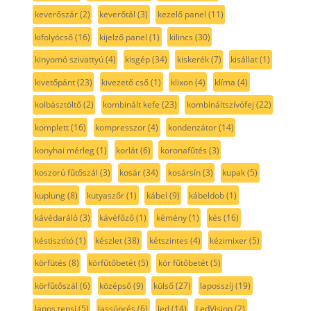
keverőszár
(2)
keverőtál
(3)
kezelő panel
(11)
kifolyócső
(16)
kijelző panel
(1)
kilincs
(30)
kinyomó szivattyú
(4)
kisgép
(34)
kiskerék
(7)
kisállat
(1)
kivetőpánt
(23)
kivezető cső
(1)
klixon
(4)
klíma
(4)
kolbásztöltő
(2)
kombinált kefe
(23)
kombináltszívófej
(22)
komplett
(16)
kompresszor
(4)
kondenzátor
(14)
konyhai mérleg
(1)
korlát
(6)
koronafűtés
(3)
koszorú fűtőszál
(3)
kosár
(34)
kosársín
(3)
kupak
(5)
kuplung
(8)
kutyaszőr
(1)
kábel
(9)
kábeldob
(1)
kávédaráló
(3)
kávéfőző
(1)
kémény
(1)
kés
(16)
késtisztító
(1)
készlet
(38)
kétszintes
(4)
kézimixer
(5)
körfütés
(8)
körfűtőbetét
(5)
kör fűtőbetét
(5)
körfűtőszál
(6)
középső
(9)
külső
(27)
laposszíj
(19)
lapos tepsi
(5)
lassúprés
(6)
led
(14)
LedVision
(2)