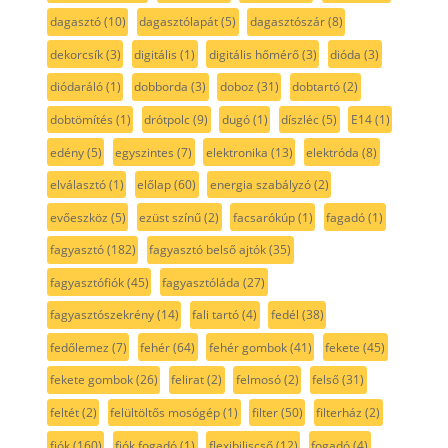
dagasztó
(10)
dagasztólapát
(5)
dagasztószár
(8)
dekorcsík
(3)
digitális
(1)
digitális hőmérő
(3)
dióda
(3)
diódaráló
(1)
dobborda
(3)
doboz
(31)
dobtartó
(2)
dobtömítés
(1)
drótpolc
(9)
dugó
(1)
díszléc
(5)
E14
(1)
edény
(5)
egyszintes
(7)
elektronika
(13)
elektróda
(8)
elválasztó
(1)
előlap
(60)
energia szabályzó
(2)
evőeszköz
(5)
ezüst színű
(2)
facsarókúp
(1)
fagadó
(1)
fagyasztó
(182)
fagyasztó belső ajtók
(35)
fagyasztófiók
(45)
fagyasztóláda
(27)
fagyasztószekrény
(14)
fali tartó
(4)
fedél
(38)
fedőlemez
(7)
fehér
(64)
fehér gombok
(41)
fekete
(45)
fekete gombok
(26)
felirat
(2)
felmosó
(2)
felső
(31)
feltét
(2)
felültöltős mosógép
(1)
filter
(50)
filterház
(2)
fiók
(160)
fiók fogadó
(1)
flexibiliscső
(12)
fogadó
(4)