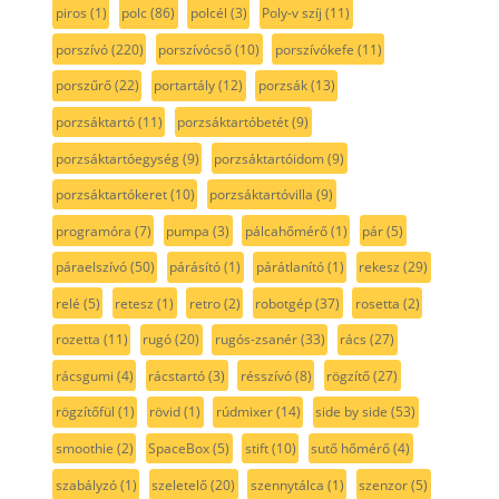
piros
(1)
polc
(86)
polcél
(3)
Poly-v szíj
(11)
porszívó
(220)
porszívócső
(10)
porszívókefe
(11)
porszűrő
(22)
portartály
(12)
porzsák
(13)
porzsáktartó
(11)
porzsáktartóbetét
(9)
porzsáktartóegység
(9)
porzsáktartóidom
(9)
porzsáktartókeret
(10)
porzsáktartóvilla
(9)
programóra
(7)
pumpa
(3)
pálcahőmérő
(1)
pár
(5)
páraelszívó
(50)
párásító
(1)
párátlanító
(1)
rekesz
(29)
relé
(5)
retesz
(1)
retro
(2)
robotgép
(37)
rosetta
(2)
rozetta
(11)
rugó
(20)
rugós-zsanér
(33)
rács
(27)
rácsgumi
(4)
rácstartó
(3)
résszívó
(8)
rögzítő
(27)
rögzítőfül
(1)
rövid
(1)
rúdmixer
(14)
side by side
(53)
smoothie
(2)
SpaceBox
(5)
stift
(10)
sutő hőmérő
(4)
szabályzó
(1)
szeletelő
(20)
szennytálca
(1)
szenzor
(5)