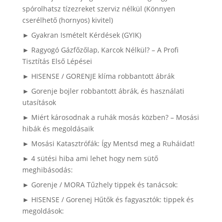
spórolhatsz tízezreket szerviz nélkül (Könnyen
cserélhető (hornyos) kivitel)
► Gyakran Ismételt Kérdések (GYIK)
► Ragyogó Gázfőzőlap, Karcok Nélkül? – A Profi
Tisztítás Első Lépései
► HISENSE / GORENJE klíma robbantott ábrák
► Gorenje bojler robbantott ábrák, és használati
utasítások
► Miért károsodnak a ruhák mosás közben? – Mosási
hibák és megoldásaik
► Mosási Katasztrófák: Így Mentsd meg a Ruháidat!
► 4 sütési hiba ami lehet hogy nem sütő
meghibásodás:
► Gorenje / MORA Tűzhely tippek és tanácsok:
► HISENSE / Gorenej Hűtők és fagyasztók: tippek és
megoldások: