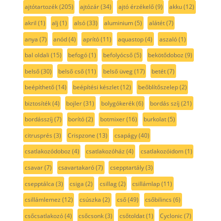
ajtótartozék
(205)
ajtózár
(34)
ajtó érzékelő
(9)
akku
(12)
akril
(1)
alj
(1)
alsó
(33)
aluminium
(5)
alátét
(7)
anya
(7)
anód
(4)
aprító
(11)
aquastop
(4)
aszaló
(1)
bal oldali
(15)
befogó
(1)
befolyócső
(5)
bekötődoboz
(9)
belső
(30)
belső cső
(11)
belső üveg
(17)
betét
(7)
beépíthető
(14)
beépítési készlet
(12)
beőblítőszelep
(2)
biztosíték
(4)
bojler
(31)
bolygókerék
(6)
bordás szíj
(21)
bordásszíj
(7)
borító
(2)
botmixer
(16)
burkolat
(5)
citrusprés
(3)
Crispzone
(13)
csapágy
(40)
csatlakozódoboz
(4)
csatlakozóház
(4)
csatlakozóidom
(1)
csavar
(7)
csavartakaró
(7)
csepptartály
(3)
csepptálca
(3)
csiga
(2)
csillag
(2)
csillámlap
(11)
csillámlemez
(12)
csúszka
(2)
cső
(49)
csőbilincs
(6)
csőcsatlakozó
(4)
csőcsonk
(3)
csőtoldat
(1)
Cyclonic
(7)