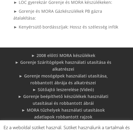
► LOC gyerekzár Gorenje és MORA készülékeken:
► Gorenje és MORA Gázkészülékek PB gázra
átalakítása:
► Kenyérsütő bordásszíjak: Hossz és szélesség infók
► 2008 előtti MORA készülékek
► Gorenje Szárítógépek használati utasítása és
alkatrészei
► Gorenje mosógépek használati utasítása,
robbantott ábrája és alkatrészei
► Sütőajtó leszerelése (Videó)
► Gorenje beépíthető készülékek használati
utasításai és robbantott ábrái
► MORA tűzhelyek használati utasítások
adatlapok robbantott rajzok
► Gorenje Bojler Vízkő problémák és
Ez a weboldal sütiket használ. Sütiket használunk a tartalmak és
megoldások