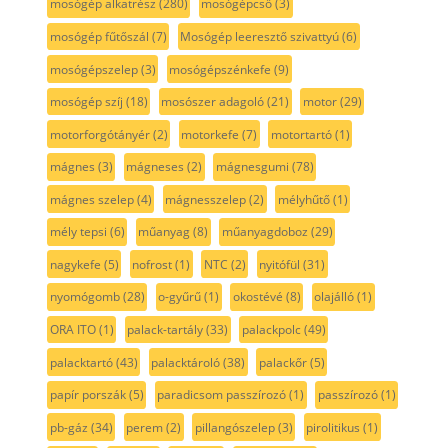
mosógép alkatrész
(280)
mosógépcső
(3)
mosógép fűtőszál
(7)
Mosógép leeresztő szivattyú
(6)
mosógépszelep
(3)
mosógépszénkefe
(9)
mosógép szíj
(18)
mosószer adagoló
(21)
motor
(29)
motorforgótányér
(2)
motorkefe
(7)
motortartó
(1)
mágnes
(3)
mágneses
(2)
mágnesgumi
(78)
mágnes szelep
(4)
mágnesszelep
(2)
mélyhűtő
(1)
mély tepsi
(6)
műanyag
(8)
műanyagdoboz
(29)
nagykefe
(5)
nofrost
(1)
NTC
(2)
nyitófül
(31)
nyomógomb
(28)
o-gyűrű
(1)
okostévé
(8)
olajálló
(1)
ORA ITO
(1)
palack-tartály
(33)
palackpolc
(49)
palacktartó
(43)
palacktároló
(38)
palackőr
(5)
papír porszák
(5)
paradicsom passzírozó
(1)
passzírozó
(1)
pb-gáz
(34)
perem
(2)
pillangószelep
(3)
pirolitikus
(1)