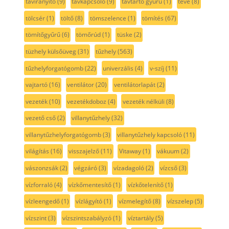
távirányító
(9)
távkapcsoló
(9)
távtartó gyűrű
(1)
tévé
(8)
tölcsér
(1)
töltő
(8)
tömszelence
(1)
tömítés
(67)
tömítőgyűrű
(6)
tömőrúd
(1)
tüske
(2)
tüzhely külsőüveg
(31)
tűzhely
(563)
tűzhelyforgatógomb
(22)
univerzális
(4)
v-szíj
(11)
vajtartó
(16)
ventilátor
(20)
ventilátorlapát
(2)
vezeték
(10)
vezetékdoboz
(4)
vezeték nélküli
(8)
vezető cső
(2)
villanytűzhely
(32)
villanytűzhelyforgatógomb
(3)
villanytűzhely kapcsoló
(11)
világítás
(16)
visszajelző
(11)
Vitaway
(1)
vákuum
(2)
vászonzsák
(2)
végzáró
(3)
vízadagoló
(2)
vízcső
(3)
vízforraló
(4)
vízkőmentesítő
(1)
vízkőtelenítő
(1)
vízleengedő
(1)
vízlágyító
(1)
vízmelegítő
(8)
vízszelep
(5)
vízszint
(3)
vízszintszabályzó
(1)
víztartály
(5)