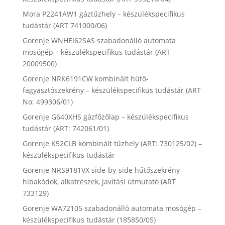
Mora P2241AW1 gáztűzhely – készülékspecifikus
tudástár (ART 741000/06)
Gorenje WNHEI62SAS szabadonálló automata
mosógép – készülékspecifikus tudástár (ART
20009500)
Gorenje NRK6191CW kombinált hűtő-
fagyasztószekrény – készülékspecifikus tudástár (ART
No: 499306/01)
Gorenje G640XHS gázfőzőlap – készülékspecifikus
tudástár (ART: 742061/01)
Gorenje K52CLB kombinált tűzhely (ART: 730125/02) –
készülékspecifikus tudástár
Gorenje NRS9181VX side-by-side hűtőszekrény –
hibakódok, alkatrészek, javítási útmutató (ART
733129)
Gorenje WA72105 szabadonálló automata mosógép –
készülékspecifikus tudástár (185850/05)