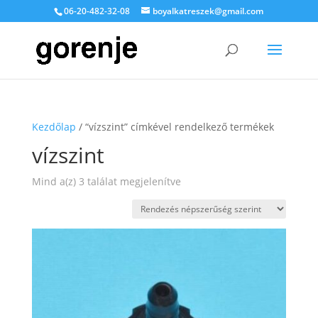
06-20-482-32-08
boyalkatreszek@gmail.com
Kezdőlap
/ “vízszint” címkével rendelkező termékek
vízszint
Sorted
Mind a(z) 3 találat megjelenítve
by
popularity