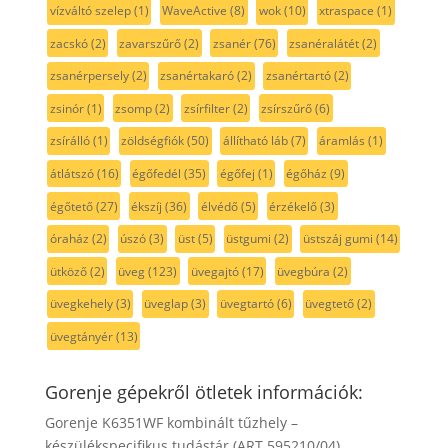
vízváltó szelep
(1)
WaveActive
(8)
wok
(10)
xtraspace
(1)
zacskó
(2)
zavarszűrő
(2)
zsanér
(76)
zsanéralátét
(2)
zsanérpersely
(2)
zsanértakaró
(2)
zsanértartó
(2)
zsinór
(1)
zsomp
(2)
zsírfilter
(2)
zsírszűrő
(6)
zsírálló
(1)
zöldségfiók
(50)
állítható láb
(7)
áramlás
(1)
átlátszó
(16)
égőfedél
(35)
égőfej
(1)
égőház
(9)
égőtető
(27)
ékszíj
(36)
élvédő
(5)
érzékelő
(3)
óraház
(2)
úszó
(3)
üst
(5)
üstgumi
(2)
üstszáj gumi
(14)
ütköző
(2)
üveg
(123)
üvegajtó
(17)
üvegbúra
(2)
üvegkehely
(3)
üveglap
(3)
üvegtartó
(6)
üvegtető
(2)
üvegtányér
(13)
Gorenje gépekről ötletek információk:
Gorenje K6351WF kombinált tűzhely –
készülékspecifikus tudástár (ART 595210/04)