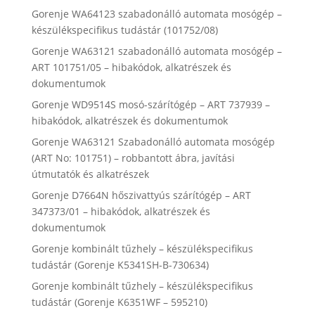
Gorenje WA64123 szabadonálló automata mosógép –
készülékspecifikus tudástár (101752/08)
Gorenje WA63121 szabadonálló automata mosógép –
ART 101751/05 – hibakódok, alkatrészek és
dokumentumok
Gorenje WD9514S mosó-szárítógép – ART 737939 –
hibakódok, alkatrészek és dokumentumok
Gorenje WA63121 Szabadonálló automata mosógép
(ART No: 101751) – robbantott ábra, javítási
útmutatók és alkatrészek
Gorenje D7664N hőszivattyús szárítógép – ART
347373/01 – hibakódok, alkatrészek és
dokumentumok
Gorenje kombinált tűzhely – készülékspecifikus
tudástár (Gorenje K5341SH-B-730634)
Gorenje kombinált tűzhely – készülékspecifikus
tudástár (Gorenje K6351WF – 595210)