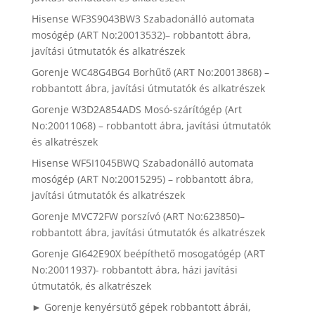
Hisense WF3S9043BW3 Szabadonálló automata
mosógép (ART No:20013532)– robbantott ábra,
javítási útmutatók és alkatrészek
Gorenje WC48G4BG4 Borhűtő (ART No:20013868) –
robbantott ábra, javítási útmutatók és alkatrészek
Gorenje W3D2A854ADS Mosó-szárítógép (Art
No:20011068) – robbantott ábra, javítási útmutatók
és alkatrészek
Hisense WF5I1045BWQ Szabadonálló automata
mosógép (ART No:20015295) – robbantott ábra,
javítási útmutatók és alkatrészek
Gorenje MVC72FW porszívó (ART No:623850)–
robbantott ábra, javítási útmutatók és alkatrészek
Gorenje GI642E90X beépíthető mosogatógép (ART
No:20011937)- robbantott ábra, házi javítási
útmutatók, és alkatrészek
► Gorenje kenyérsütő gépek robbantott ábrái,