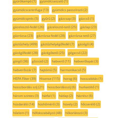
gyúrókampó
(1)
gyümölcsaszaló
(1)
gyümölcscentrifuga
(13)
gyümölcs passzírozó
(2)
gyümölcsprés
(5)
gyűrű
(2)
gázcsap
(3)
gázcső
(1)
gázelosztó-fedél
(26)
gázelosztó-tető
(25)
gázlap
(23)
gázrózsa
(23)
gázrózsa-fedél
(28)
gázrózsa-tető
(27)
gáztűzhely
(499)
gáztűzhelyégőfedél
(7)
gázégő
(4)
gázégőfedél
(28)
gázégőtető
(25)
gégecső
(22)
görgő
(36)
gőzsütő
(2)
habverő
(11)
habverőlapát
(3)
habverőszár
(7)
hajtómű
(5)
harmonikacső
(5)
HEPA Filter
(39)
Hisense
(115)
horog
(6)
hosszabítás
(1)
hosszbordás szíj
(21)
hosszbordásszíj
(6)
hurkatöltő
(1)
három szintes
(3)
hátfal
(1)
hátlap
(2)
házrész
(6)
húsdaráló
(14)
húshőmérő
(3)
hüvely
(2)
hőcserélő
(2)
hőelem
(1)
hőfokszabályzó
(48)
hőkorlátozó
(3)