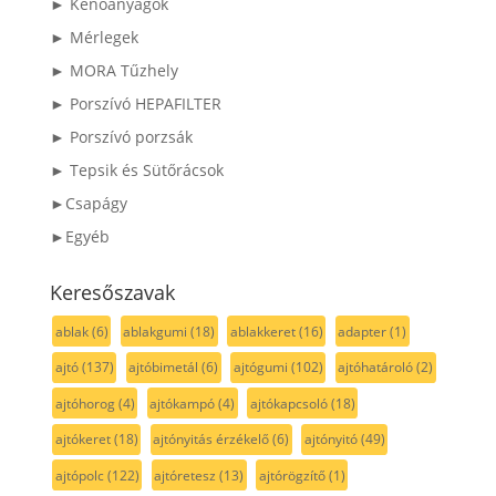
► Kenőanyagok
► Mérlegek
► MORA Tűzhely
► Porszívó HEPAFILTER
► Porszívó porzsák
► Tepsik és Sütőrácsok
►Csapágy
►Egyéb
Keresőszavak
ablak
(6)
ablakgumi
(18)
ablakkeret
(16)
adapter
(1)
ajtó
(137)
ajtóbimetál
(6)
ajtógumi
(102)
ajtóhatároló
(2)
ajtóhorog
(4)
ajtókampó
(4)
ajtókapcsoló
(18)
ajtókeret
(18)
ajtónyitás érzékelő
(6)
ajtónyitó
(49)
ajtópolc
(122)
ajtóretesz
(13)
ajtórögzítő
(1)