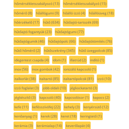
hőmérsékletszabályozó
(13)
hőmérsékletszabályzó
(15)
hőmérő
(8)
hőállógumi
(9)
hőálló izzó
(4)
hőállóüveg
(18)
hőérzékelő
(17)
hűtő
(634)
hűtőajtó-tartozék
(69)
hűtőajtó fogantyúk
(23)
hűtőajtógumi
(77)
hűtőajtógumik
(46)
hűtőajtópolc
(66)
hűtőajtótömítés
(76)
hűtő hőmérő
(2)
hűtőszekrény
(345)
hűtő üvegpolcok
(85)
idegentest csapda
(4)
idom
(1)
illatrúd
(2)
indító
(1)
inox
(56)
inox gombok
(42)
ionizáló kapcsoló
(1)
italkorlát
(38)
italtartó
(85)
italtartópolcok
(81)
izzó
(10)
izzó foglalat
(3)
jobb oldali
(10)
jégkockatartó
(3)
jégkészítő
(3)
kapcsoló
(40)
kapcsolósor
(1)
kapocs
(2)
kefe
(11)
kefésszívófej
(22)
kehely
(3)
kenyérsütő
(12)
kenőanyag
(1)
kerek
(28)
keret
(18)
keringtető
(1)
kerámia
(3)
kerámialap
(14)
keverőlapát
(4)