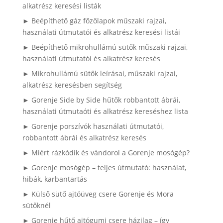
alkatrész keresési listák
► Beépíthető gáz főzőlapok műszaki rajzai,
használati útmutatói és alkatrész keresési listái
► Beépíthető mikrohullámú sütők műszaki rajzai,
használati útmutatói és alkatrész keresés
► Mikrohullámú sütők leírásai, műszaki rajzai,
alkatrész keresésben segítség
► Gorenje Side by Side hűtők robbantott ábrái,
használati útmutaóti és alkatrész kereséshez lista
► Gorenje porszívók használati útmutatói,
robbantott ábrái és alkatrész keresés
► Miért rázkódik és vándorol a Gorenje mosógép?
► Gorenje mosógép – teljes útmutató: használat,
hibák, karbantartás
► Külső sütő ajtóüveg csere Gorenje és Mora
sütőknél
► Gorenje hűtő ajtógumi csere házilag – így