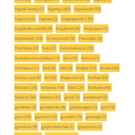
fogadó hüvely
(1)
fogantyú
(60)
fogaskerék
(10)
fogasszíj
(5)
foglalat
(2)
forgatógomb
(135)
forgókefés szívófej
(9)
forgókerék
(6)
forgónyárs
(1)
forgótányér
(23)
forróvíztároló
(9)
FreezeBox
(6)
FreshZone
(4)
front
(2)
funkcióválasztó
(35)
furdulatszámszabályzó
(1)
fém
(33)
fémcső
(1)
fémkapocs
(1)
fésű
(4)
fólia
(3)
földgáz
(11)
fúvóka
(42)
fúvóka szett
(8)
fül
(32)
főkapcsoló
(2)
főzőlap
(64)
főzőrács
(24)
főzőzóna
(10)
fűtés
(25)
fűtőbetét
(46)
fűtőszál
(36)
fűtőtest
(32)
gomb
(3)
gombbetét
(2)
gombház
(5)
gombkarika
(8)
gombtengely
(2)
grill
(10)
gumi
(76)
gumicső
(12)
gumiláb
(10)
gumitalp
(7)
gyerekzár
(9)
gyújtó elektróda
(1)
gyújtótrafó
(2)