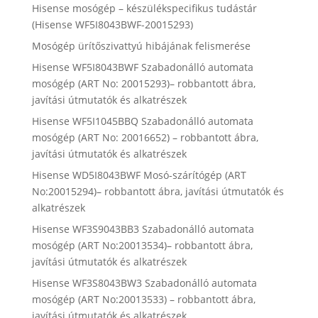
Hisense mosógép – készülékspecifikus tudástár
(Hisense WF5I8043BWF-20015293)
Mosógép ürítőszivattyú hibájának felismerése
Hisense WF5I8043BWF Szabadonálló automata
mosógép (ART No: 20015293)– robbantott ábra,
javítási útmutatók és alkatrészek
Hisense WF5I1045BBQ Szabadonálló automata
mosógép (ART No: 20016652) – robbantott ábra,
javítási útmutatók és alkatrészek
Hisense WD5I8043BWF Mosó-szárítógép (ART
No:20015294)– robbantott ábra, javítási útmutatók és
alkatrészek
Hisense WF3S9043BB3 Szabadonálló automata
mosógép (ART No:20013534)– robbantott ábra,
javítási útmutatók és alkatrészek
Hisense WF3S8043BW3 Szabadonálló automata
mosógép (ART No:20013533) – robbantott ábra,
javítási útmutatók és alkatrészek