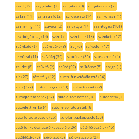
szett
(29)
szigetelés
(2)
szigetelő
(3)
szigetelőcsík
(2)
szikra
(11)
szikratrafó
(2)
szikráztató
(14)
szilikonzsír
(1)
szimering
(11)
szivacs
(3)
szivattyú
(17)
szárítógép
(101)
szárítógép szíj
(14)
szén
(7)
szénfilter
(18)
szénkefe
(12)
Szénkefék
(7)
szénszűrő
(3)
Szíj
(6)
színtelen
(17)
szívócső
(11)
szívófej
(39)
szórókar
(36)
szöszemelő
(1)
szürke
(8)
szűkítő
(2)
szűrő
(97)
szűrőház
(5)
sárga
(1)
sín
(27)
sótartály
(12)
sütési funkcióválasztó
(34)
sütő
(377)
sütőajtó gumi
(10)
sütőajtópánt
(22)
sütőajtó zsanérok
(32)
sütő alsó fűtőtest
(10)
sütőedény
(1)
sütőelektronika
(4)
sütő felső fűtőtestek
(8)
sütő forgókapcsoló
(26)
sütőfunkciókapcsoló
(30)
sütő funkcióválasztó kapcsolók
(26)
sütő fűtőszálak
(15)
sütőidőzítő
(7)
sütő izzó
(3)
sütőkapcsoló
(27)