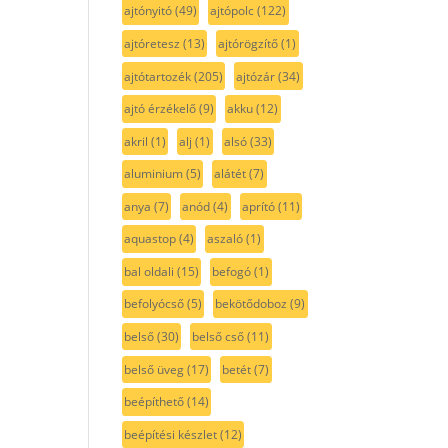
ajtónyitó
(49)
ajtópolc
(122)
ajtóretesz
(13)
ajtórögzítő
(1)
ajtótartozék
(205)
ajtózár
(34)
ajtó érzékelő
(9)
akku
(12)
akril
(1)
alj
(1)
alsó
(33)
aluminium
(5)
alátét
(7)
anya
(7)
anód
(4)
aprító
(11)
aquastop
(4)
aszaló
(1)
bal oldali
(15)
befogó
(1)
befolyócső
(5)
bekötődoboz
(9)
belső
(30)
belső cső
(11)
belső üveg
(17)
betét
(7)
beépíthető
(14)
beépítési készlet
(12)