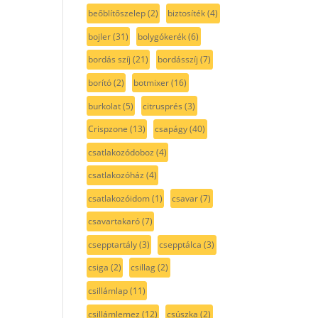
beőblítőszelep
(2)
biztosíték
(4)
bojler
(31)
bolygókerék
(6)
bordás szíj
(21)
bordásszíj
(7)
borító
(2)
botmixer
(16)
burkolat
(5)
citrusprés
(3)
Crispzone
(13)
csapágy
(40)
csatlakozódoboz
(4)
csatlakozóház
(4)
csatlakozóidom
(1)
csavar
(7)
csavartakaró
(7)
csepptartály
(3)
csepptálca
(3)
csiga
(2)
csillag
(2)
csillámlap
(11)
csillámlemez
(12)
csúszka
(2)