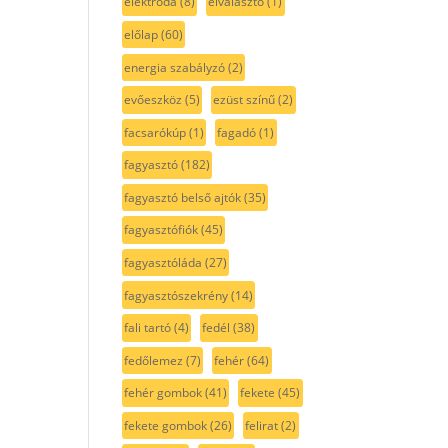
elektróda
(8)
elválasztó
(1)
előlap
(60)
energia szabályzó
(2)
evőeszköz
(5)
ezüst színű
(2)
facsarókúp
(1)
fagadó
(1)
fagyasztó
(182)
fagyasztó belső ajtók
(35)
fagyasztófiók
(45)
fagyasztóláda
(27)
fagyasztószekrény
(14)
fali tartó
(4)
fedél
(38)
fedőlemez
(7)
fehér
(64)
fehér gombok
(41)
fekete
(45)
fekete gombok
(26)
felirat
(2)