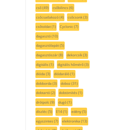
cső
(49)
csőbilincs
(6)
csőcsatlakozó
(4)
csőcsonk
(3)
csőtoldat
(1)
Cyclonic
(7)
dagasztó
(10)
dagasztólapát
(5)
dagasztószár
(8)
dekorcsík
(3)
digitális
(1)
digitális hőmérő
(3)
dióda
(3)
diódaráló
(1)
dobborda
(3)
doboz
(31)
dobtartó
(2)
dobtömítés
(1)
drótpolc
(9)
dugó
(1)
díszléc
(5)
E14
(1)
edény
(5)
egyszintes
(7)
elektronika
(13)