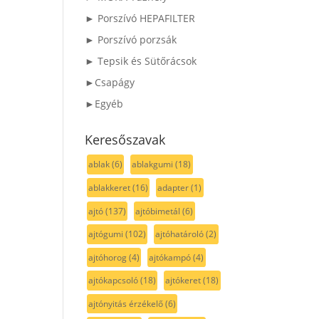
► Porszívó HEPAFILTER
► Porszívó porzsák
► Tepsik és Sütőrácsok
►Csapágy
►Egyéb
Keresőszavak
ablak
(6)
ablakgumi
(18)
ablakkeret
(16)
adapter
(1)
ajtó
(137)
ajtóbimetál
(6)
ajtógumi
(102)
ajtóhatároló
(2)
ajtóhorog
(4)
ajtókampó
(4)
ajtókapcsoló
(18)
ajtókeret
(18)
ajtónyitás érzékelő
(6)