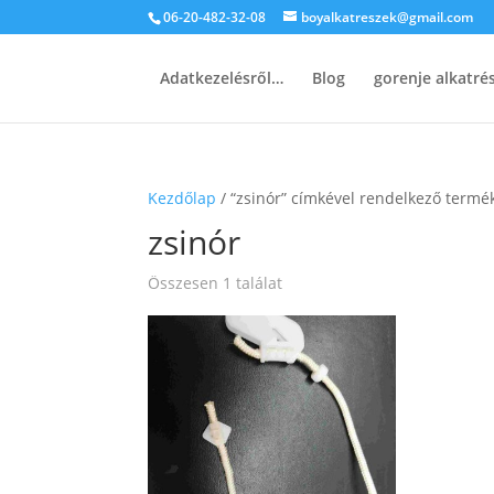
06-20-482-32-08
boyalkatreszek@gmail.com
Adatkezelésről…
Blog
gorenje alkatr
Kezdőlap
/ “zsinór” címkével rendelkező termé
zsinór
Összesen 1 találat