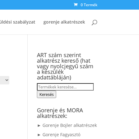
0 Termék
üldési szabályzat
gorenje alkatrészek
ART szám szerint
alkatrész kereső (hat
vagy nyolcjegyű szám
a készülék
adattábláján)
Keresés
a
Keresés
következőre:
Gorenje és MORA
alkatrészek:
► Gorenje Bojler alkatrészek
► Gorenje Fagyasztó