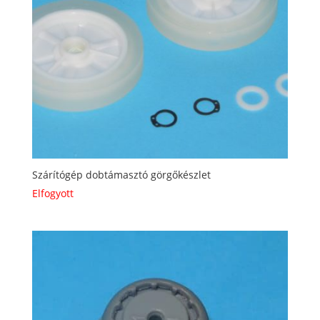
Szárítógép dobtámasztó görgőkészlet
Elfogyott