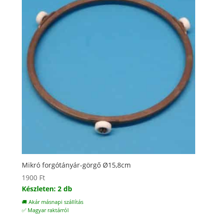
Mikró forgótányár-görgő Ø15,8cm
1900
Ft
Készleten: 2 db
🚚 Akár másnapi szállítás
✅ Magyar raktárról