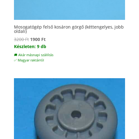
Mosogatógép felső kosáron görgő (kéttengelyes, jobb
oldali)
Original
Current
3200
Ft
1900
Ft
price
price
Készleten: 9 db
was:
is:
🚚 Akár másnapi szállítás
3200 Ft.
1900 Ft.
✅ Magyar raktárról