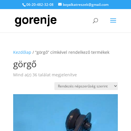
06-20-482-32-08
boyalkatreszek@gmail.com
Kezdőlap
/ “görgő” címkével rendelkező termékek
görgő
Sorted
Mind a(z) 36 találat megjelenítve
by
popularity