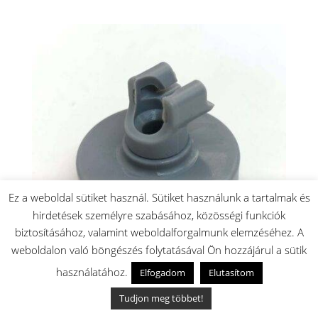
Ez a weboldal sütiket használ. Sütiket használunk a tartalmak és
hirdetések személyre szabásához, közösségi funkciók
biztosításához, valamint weboldalforgalmunk elemzéséhez. A
weboldalon való böngészés folytatásával Ön hozzájárul a sütik
használatához.
Elfogadom
Elutasítom
Mosogatógép alsó kosár görgő
Tudjon meg többet!
2000
Ft