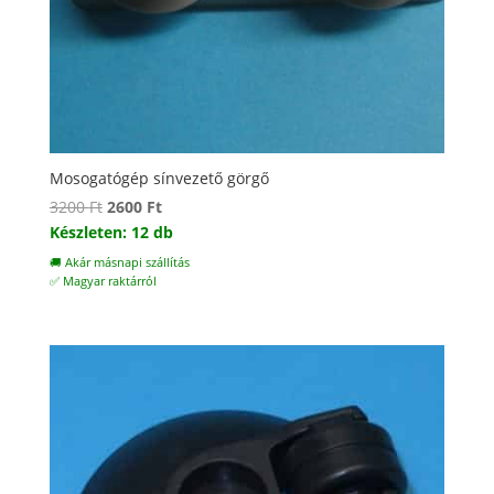
Mosogatógép sínvezető görgő
Original
Current
3200
Ft
2600
Ft
price
price
Készleten: 12 db
was:
is:
🚚 Akár másnapi szállítás
3200 Ft.
2600 Ft.
✅ Magyar raktárról