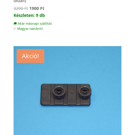
oldali)
Original
Current
3200
Ft
1900
Ft
price
price
Készleten: 9 db
was:
is:
🚚 Akár másnapi szállítás
3200 Ft.
1900 Ft.
✅ Magyar raktárról
Akció!