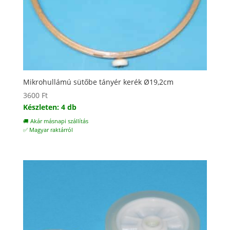
Mikrohullámú sütőbe tányér kerék Ø19,2cm
3600
Ft
Készleten: 4 db
🚚 Akár másnapi szállítás
✅ Magyar raktárról