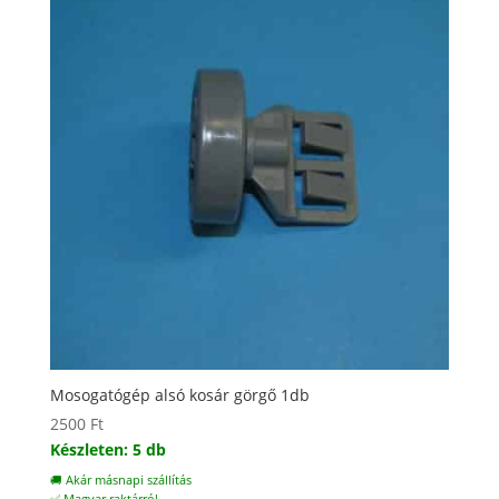
Mosogatógép alsó kosár görgő 1db
2500
Ft
Készleten: 5 db
🚚 Akár másnapi szállítás
✅ Magyar raktárról